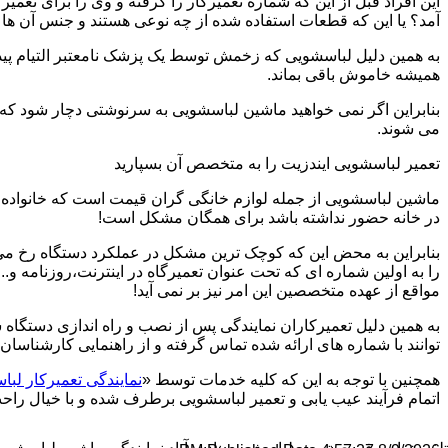
این افراد قبل از این که شماره تعمیرکار را گرفته و وی را برای تعم
آمد؟ یا این که قطعات استفاده شده از چه نوعی هستند و جنس آن ها
به همین دلیل لباسشویی که زخمش توسط یک پزشک نامعتبر التیام پید
همیشه خاموش باقی بماند.
بنابراین اگر نمی خواهید ماشین لباسشویی به سرنوشتی دچار شود که غ
می شوند.
تعمیر لباسشویی ایندزیت را به متخصص آن بسپارید
ماشین لباسشویی از جمله لوازم خانگی گران قیمت است که خانواده ها
در خانه حضور نداشته باشد برای همگان مشکل است!
بنابراین به محض این که کوچک ترین مشکل در عملکرد دستگاه رخ می د
را به اولین شماره ای که تحت عنوان تعمیرگاه در اینترنت،روزنامه و.
مواقع از عهده متخصصین این امر نیز بر نمی آید!
به همین دلیل تعمیرکاران نمایندگی پس از نصب و راه اندازی دستگاه 
توانند با شماره های ارائه شده تماس گرفته و از راهنمایی کارشناسان 
همچنین با توجه به این که کلیه خدمات توسط «
نمایندگی تعمیرکار لباس
اتمام فرآیند عیب یابی و تعمیر لباسشویی برطرف شده و با خیال راحت 