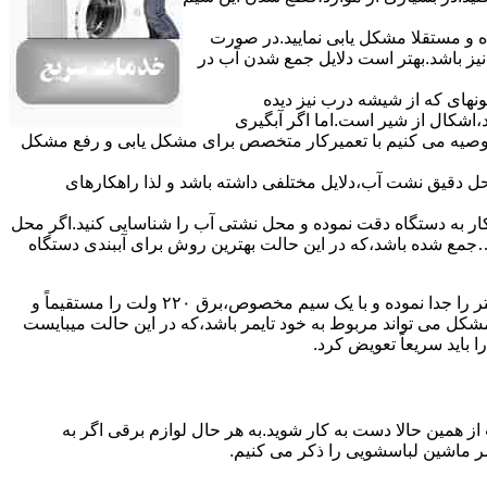
ده و مستقلا مشکل یابی نمایید.در صورت
نیز باشد.بهتر است دلایل جمع شدن آب در
ونهای ﮐﻪ از ﺷﯿﺸﻪ درب ﻧﯿﺰ دﯾﺪه
اشکال از شیر است.اما اگر آبگیری
توصیه می کنیم با تعمیرکار متخصص برای مشکل یابی و رفع مشکل
محل دقیق نشت آب،دلایل مختلفی داشته باشد و لذا راهکارهای
ار به دستگاه دقت نموده و ﻣﺤﻞ نشتی آب را ﺷﻨﺎﺳﺎﯾﯽ کنید.اﮔﺮ ﻣﺤﻞ
ع شده ﺑﺎﺷﺪ،ﮐﻪ در این حالت بهترین روش برای آببندی دستگاه
مشکل ۷:ﻫﯿﺘﺮ لباسشویی آب را ﮔﺮم نمیکند.نحوه رﻓﻊ:ﻫﻤﺎﻧﻨﺪ ﮔﺬﺷﺘﻪ بهمنظور اﻓﺰاﯾﺶ ﺳﺮﻋﺖ ﻋﻤﻞ در مشکلیابی،بهتر است سیمهای راﺑﻂ ﻫﯿﺘﺮ را ﺟﺪا ﻧﻤﻮده و ﺑﺎ ﯾﮏ ﺳﯿﻢ ﻣﺨﺼﻮص،برق ۲۲۰ ولت را مستقیماً و
ﯾﻦ ﻣﺸﮑﻞ می تواند مربوط به ﺧﻮد ﺗﺎﯾﻤﺮ باشد،ﮐﻪ در این حالت میبایست
ﺑﺎﯾﺪ سریعاً ﺗﻌﻮﯾﺾ کرد.
ز همین حالا دست به کار شوید.به هر حال لوازم برقی اگر به