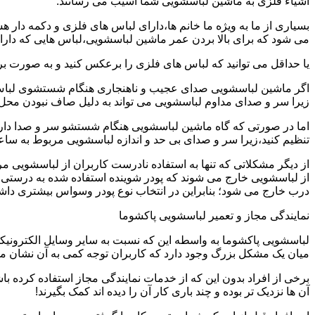
اشیاء فلزی به ماشین لباسشویی شما آسیب می رسانند.
بسیاری از ما به ویژه ما خانم ها،دارای لباس های فلزی و دکمه دار 
می شود که برای بالا بردن عمر ماشین لباسشویی،لباس هایی که دارای
یا حداقل می توانید که لباس های فلزی را برعکس کنید و به صورت 
اگر ماشین لباسشویی صدای عجیب و ناهنجاری هنگام شستشوی لباس ها 
زیرا سر و صدای مداوم لباسشویی می تواند به دلیل صاف نبودن محل 
اما در صورتی که گاه ماشین لباسشویی هنگام شستشو سر و صدا دارد
تنظیم کنید،زیرا سر و صدای بی حد و اندازه لباسشویی مربوط به س
از دیگر مشکلاتی که تنها به استفاده نادرست کاربران از لباسشویی م
از لباسشویی خارج می شوند که پودر شوینده استفاده شده به درستی 
درب خارج می شود؛ بنابراین در انتخاب نوع پودر وسواس بیشتری داشته
نمایندگی مجاز و تعمیر لباسشویی پاکشوما
لباسشویی پاکشوما به واسطه این که نسبت به سایر وسایل الکترونیکی 
میان یک مشکل بزرگ وجود دارد که کاربران توجه کمی به آن نشان می ده
برخی از افراد بدون این که از خدمات نمایندگی مجاز استفاده کرده باش
آن ها نزدیک تر بوده و چند باری کار آن را دیده اند کمک بگیرند!