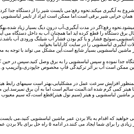
 ﺷﺮوع ﺑﻪ آﺑﮕﯿﺮی میکند.نحوه رﻓﻊ:می بایست ﺷﯿﺮ را از دستگاه جدا کر
 همان خرابی شیر برقی است.اما ممکن است ایراد از تایمر لباسشویی 
ﻊ نمیشود.نحوه رﻓﻊ:اﮔﺮ در ﻣﺪت آﺑﮕﯿﺮی،آب درون دﯾﮓ ﺑﺴﯿﺎر زﯾﺎد ﺷﺪه،بهگ
ق دستگاه را قطع کرده اید اما همچنان آب به داخل دستگاه می آید،
باسشویی،سوئیچ فشار و یا کم بودن فشار آب شیلنگ ورودی آب باشد.
 آبگیری لباسشویی را در سایت کاراباما بخوانید.
 از ماشین لباسشویی بسیار شایع است.این مشکل می تواند با توجه به 
تگاه ﺟﺪا ﻧﻤﻮده و ﺳﭙﺲ لباسشویی را ﺑﻪ ﺑﺮق وصل ﮐﻨﯿﺪ.سپس در حین ک
 ﻣﻤﮑﻦ اﺳﺖ آب بر اثر ﺗﺮﮐﯿﺪﮔﯽ قابِ ﻣﺨﺼﻮص ﺟﺎﭘﻮدری،واترپمپ و…جم
اﻟﻤﻨﺖ یا هیتر کمی ﮔﺮم ﺷﺪه اند،اﻟﻤﻨﺖ ﺳﺎﻟﻢ است اما ﺑﻪ آن ﺑﺮق نمیرسد.ا
ﻤﺮ ماشین لباسشویی و ﻫﯿﺘﺮ (سیم ﻧﻮل ﻫﯿﺘﺮ)ﻗﻄﻊ اﺳﺖ،ﮐﻪ ﺳﯿﻢ ﻣﻌﯿﻮب را 
 خواهید که اقدام به بالا بردن عمر ماشین لباسشویی کنید،می بایست ا
امه ۵ راه حل برای بالا بردن عمر ماشین لباسشویی را ذکر می کنیم.