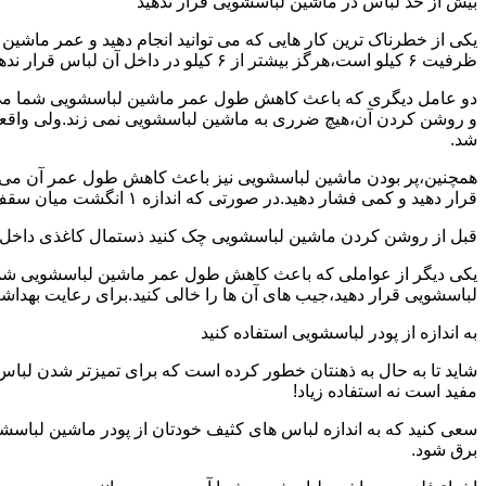
بیش از حد لباس در ماشین لباسشویی قرار ندهید
یکی از خطرناک ترین کار هایی که می توانید انجام دهید و عمر ماش
ظرفیت ۶ کیلو است،هرگز بیشتر از ۶ کیلو در داخل آن لباس قرار ندهید.این کار باعث می شود که عمر ماشین لباسشویی شما به شدت افزایش پیدا کند.
دو عامل دیگری که باعث کاهش طول عمر ماشین لباسشویی شما می شو
و روشن کردن آن،هیچ ضرری به ماشین لباسشویی نمی زند.ولی واق
شد.
همچنین،پر بودن ماشین لباسشویی نیز باعث کاهش طول عمر آن می شود
قرار دهید و کمی فشار دهید.در صورتی که اندازه ۱ انگشت میان سقف ماشین لباسشویی و لباس ها وجود داشت،دیگر نباید ماشین لباسشویی را پر کنید.
قبل از روشن کردن ماشین لباسشویی چک کنید ذستمال کاغذی داخل 
یکی دیگر از عواملی که باعث کاهش طول عمر ماشین لباسشویی شما می 
لباسشویی قرار دهید،جیب های آن ها را خالی کنید.برای رعایت بهداش
به اندازه از پودر لباسشویی استفاده کنید
شاید تا به حال به ذهنتان خطور کرده است که برای تمیزتر شدن لباس
مفید است نه استفاده زیاد!
سعی کنید که به اندازه لباس های کثیف خودتان از پودر ماشین لباسش
برق شود.