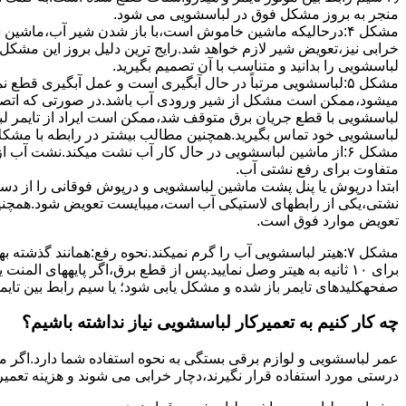
ﻣﻨﺠﺮ ﺑﻪ ﺑﺮوز مشکل ﻓﻮق در لباسشویی می شود.
مشکل ۴:درحالیکه ﻣﺎﺷﯿﻦ ﺧﺎﻣﻮش اﺳﺖ،ﺑﺎ ﺑﺎز ﺷﺪن ﺷﯿﺮ آب،ﻣﺎﺷﯿﻦ
خرابی نیز،تعویض شیر لازم خواهد شد.رایج ترین دلیل بروز این مشکل
لباسشویی را بدانید و متناسب با آن تصمیم بگیرید.
مشکل ۵:لباسشویی مرتباً در ﺣﺎل آﺑﮕﯿﺮی اﺳﺖ و ﻋﻤﻞ آﺑﮕﯿﺮی ﻗﻄ
میشود،ممکن است مشکل از شیر ورودی آب باشد.در صورتی که اتصال بر
لباسشویی با قطع جریان برق متوقف شد،ممکن است ایراد از تایمر ل
لباسشویی خود تماس بگیرید.همچنین مطالب بیشتر در رابطه با مشکلات
مشکل ۶:از ﻣﺎﺷﯿﻦ لباسشویی در ﺣﺎل ﮐﺎر آب ﻧﺸﺖ میکند.نشت آب
متفاوت برای رفع نشتی آب.
ابتدا درپوش یا پنل ﭘﺸﺖ ﻣﺎﺷﯿﻦ لباسشویی و درپوش ﻓﻮﻗﺎﻧﯽ را از دس
نشتی،ﯾﮑﯽ از رابطهای ﻻﺳﺘﯿﮑﯽ آب اﺳﺖ،میبایست ﺗﻌﻮﯾﺾ شود.همچنین
ﺗﻌﻮﯾﺾ ﻣﻮارد ﻓﻮق اﺳﺖ.
برای ۱۰ ﺛﺎﻧﯿﻪ ﺑﻪ ﻫﯿﺘﺮ وصل نمایید.ﭘﺲ از ﻗﻄﻊ ﺑﺮق،اﮔﺮ پایههای 
صفحهکلیدهای ﺗﺎﯾﻤﺮ باز شده و مشکل یابی شود؛ ﯾﺎ ﺳﯿﻢ راﺑﻂ ﺑﯿﻦ ﺗﺎﯾ
چه کار کنیم به تعمیرکار لباسشویی نیاز نداشته باشیم؟
عمر لباسشویی و لوازم برقی بستگی به نحوه استفاده شما دارد.اگر می
درستی مورد استفاده قرار نگیرند،دچار خرابی می شوند و هزینه تعمیر زیادی را برای شما ایجاد می کنند.در اد