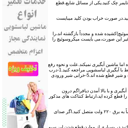
ﯽ ﺗﺎﯾﻤﺮ چک کنید.یکی از مسائل شایع،ﻗﻄﻊ
 ﮐﻨﯿﺪ.در ﺻﻮرت ﺧﺮاب ﺑﻮدن ﮐﻠﯿﺪ میبایست
ﯿﭻ)کشیده شده و مجدداً بازگشته اند،را
ر ﻏﯿﺮ اﯾﻦ ﺻﻮرت،می بایست ﻣﯿﮑﺮوﺳﻮﺋﯿﭻ را
اﻣﺎ ﻣﺎﺷﯿﻦ آﺑﮕﯿﺮی نمیکند.ﻋﻠﺖ و نحوه رﻓﻊ
مشکل:آبگیری کند ماشین لباسشویی و یا آبگیر نکردن آن می تواند دلایل متفاوتی داشته باشد.برای مطالعه بیشتر می توانید به مشکلات مرتبط با آبگیری لباسشویی مراجعه کنید.1-درب
ﻣﺎﺷﯿﻦ ﺑﺎز اﺳﺖ.2-ﻣﯿﮑﺮوﺳﻮﺋﯿﭻ ﺧﺮاب اﺳﺖ.3-ﻫﯿﺪرواﺳﺘﺎت ﺧﺮاب اﺳﺖ.4-سیمهای راﺑﻂ ﺑﯿﻦ ﮐﻠﯿﺪ ﺗﺎﯾﻤﺮ لباسشویی،ﻣﯿﮑﺮوﺳﻮﺋﯿﭻ،ﻫﯿﺪرواﺳﺘﺎت و ﺷﯿﺮ ﻗﻄﻊ ﺷﺪه اند.5-خرابی شیر ورودی
اﺳﺖ.نحوه رﻓﻊ:ﭘﺲ از اﺗﻤﺎم عمل آﺑﮕﯿﺮی و ﺑﺎ ﺑﺎﻻ آﻣﺪن دﯾﺎﻓﺮاﮔﻢ درون
لیکه ﺑﺮق ﻣﺎﺷﯿﻦ را ﻗﻄﻊ کرده اید،ارﺗﺒﺎط ﮐﻨﺘﺎﮐﺖ ﻫﺎی ﻣﺬﮐﻮر
۲٫ ﻣﻮﺗﻮر ﺗﺎﯾﻤﺮ لباسشویی ﺳﻮﺧﺘﻪ اﺳﺖ.نحوه رﻓﻊ:سیمهای ﺑﻮﺑﯿﻦ ﻣﻮﺗﻮر ﺗﺎﯾﻤﺮ ماشین لباسشویی را از ﺳﺎﯾﺮ قسمتهای ﻣﺪار ﺟﺪا کرده و مستقیماً ﺑﻪ برق ۲۲۰ وﻟﺖ ﻣﺘﺼﻞ کنید.اﮔﺮ ﺻﺪای
ﮐﻨﯿﺪ.در ﺑﺴﯿﺎری از موارد،ﻗﻄﻊ ﺷﺪن اﯾﻦ ﺳﯿﻢ