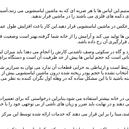
هستیم.این لباس ها با هر ضربه ای که به ماشین لباسشویی می زنند،آس
 دکمه های فلزی می باشند را در ماشین قرار ندهید.
برعکس در ماشین لباسشویی قرار دهید.این کار باعث افزایش طول عم
تولید می کند و آرامش را از خانه شما گرفته،بهتر است وضعیت قرارگ
قرارگیری آن رخ داده باشد.
 و گاه در سکوتی وصف ناشدنی کارش را انجام می دهد! باید میزان ل
اعاتی است که حجم لباس ها بیش از حد ظرفیت آن است و دستگاه برای
رتبط است و ارتباطی به خرابی قطعات آن ندارد می توان به سرازیر شد
انتخاب نشده یا حجم پودر ریخته شده درون ماشین لباسشویی بیش از ح
 باشید تا با این مشکل ساده که در وهله اول نگران کننده به نظر می
در خانه بیشتر استفاده می شود،بنابراین درخواستی که برای تعمیرات 
ند و در نهایت باید ضرر و زیان های ناشی از بی توجهی خود را با خری
ند،مبنا را بر این قرار می دهند که خدمات ارائه شده توسط این مرکز د