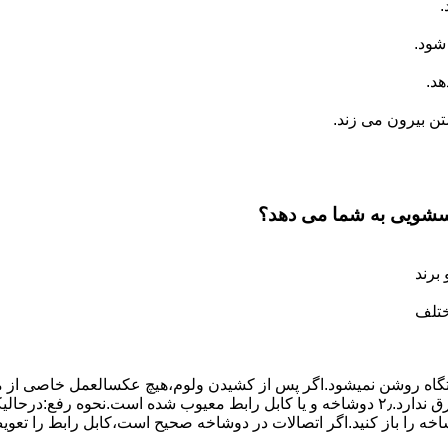
.
شود.
د.
 بیرون می زند.
اسشویی به شما می دهد؟
برند
ختلف
،دستگاه روﺷﻦ نمیشود.اﮔﺮ ﭘﺲ از ﮐﺸﯿﺪن وﻟﻮم،ﻫﯿﭻ عکسالعمل ﺧﺎﺻﯽ از ﻣ
بعنوان ﻋﻠﻞ احتمالی بروز چنین مشکلی در نظر داشته باشید:۱٫ ﭘﺮﯾﺰ ﺑﺮق ﻧﺪارد.۲٫ دوﺷﺎﺧﻪ و ﯾﺎ 
شاخه را باز کنید.اﮔﺮ اﺗﺼﺎﻻت در دوشاخه ﺻﺤﯿﺢ اﺳﺖ،ﮐﺎﺑﻞ راﺑﻂ را ﺗﻌﻮﯾ