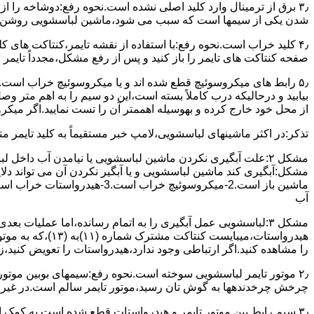
۳٫ ﺑﺮق از ﺗﺮﻣﯿﻨﺎل وارد ﮐﻠﯿﺪ اﺻﻠﯽ ﻧﺸﺪه است.نحوه رﻓﻊ:دوشاخه را از
شدن ﯾﮑﯽ از سیمها است که سبب می شود،ﻣﺎﺷﯿﻦ لباسشویی روﺷﻦ 
۴٫ ﮐﻠﯿﺪ ﺧﺮاب اﺳﺖ.نحوه رفع:ﺑﺎ اﺳﺘﻔﺎده از ﻧﻘﺸﻪ ﺗﺎﯾﻤﺮ،ﮐﻨﺘﺎﮐﺖ ﻫﺎی 
ﺻﻔﺤﻪ ﮐﻨﺘﺎﮐﺖ ﻫﺎی ﺗﺎﯾﻤﺮ را باز کنید و ﭘﺲ از رﻓﻊ مشکل،مجدداً ﺗﺎﯾﻤﺮ را
۵٫ رابط های ﻣﯿﮑﺮوﺳﻮﺋﯿﭻ ﻗﻄﻊ شده اند و ﯾﺎ ﻣﯿﮑﺮوﺳﻮﺋﯿﭻ ﺧﺮاب اﺳﺖ.
ﺑﯿﺎﺑﯿﺪ و درحالیکه درب کاملاً ﺑﺴﺘﻪ اﺳﺖ،اﯾﻦ دو ﺳﯿﻢ را ﺑﻪ اﻫﻢ ﻣﺘﺮ
از ﻣﺤﻞ خود ﺧﺎرج کرده و بهوسیله اهممتر آن را ﺗﺴﺖ ﻧﻤﺎﯾﯿﺪ.اﮔﺮ ﻣﯿﮑ
ﺗﺬﮐﺮ:در اﮐﺜﺮ ماشینهای لباسشویی،ﻻﻣﭗ ﺧﺒﺮ مستقیماً ﺑﻪ ﮐﻠﯿﺪ ﺗﺎﯾﻤﺮ 
مشکل ۲:علت آبگیری نکردن ماشین لباسشویی یا نیامدن آب د
آب
ﻫﯿﺪرواﺳﺘﺎت،میبا
را ﻣﺸﺎﻫﺪه کنید.اﮔﺮ ارﺗﺒﺎطی وجود ندارد،ﻫﯿﺪرواﺳﺘﺎت را ﺗﻌﻮﯾﺾ ﮐﻨﯿﺪ،ز
ﭼﺮﺧﺶ چرخدندهها به گوش تان رﺳﯿﺪ،ﻣﻮﺗﻮر ﺗﺎﯾﻤﺮ ﺳﺎﻟﻢ اﺳﺖ.در ﻏﯿﺮ اﯾ
۳٫ ﺳﯿﻢ راﺑﻂ ﺑﯿﻦ ﻣﻮﺗﻮر ﺗﺎﯾﻤﺮ و ﻫﯿﺪرواﺳﺘﺎت ﻗﻄﻊ ﺷﺪه اﺳﺖ.به کمک 