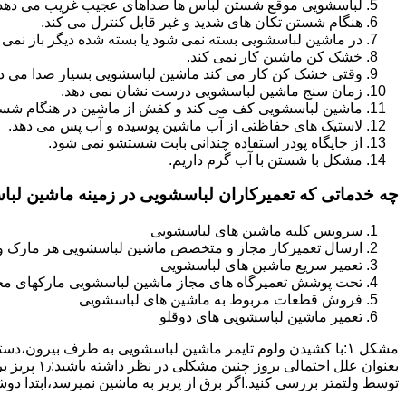
لباسشویی موقع شستن لباس ها صداهای عجیب غریب می دهد
هنگام شستن تکان های شدید و غیر قابل کنترل می کند.
در ماشین لباسشویی بسته نمی شود یا بسته شده دیگر باز نمی 
خشک کن ماشین کار نمی کند.
وقتی خشک کن کار می کند ماشین لباسشویی بسیار صدا می ده
زمان سنج ماشین لباسشویی درست نشان نمی دهد.
ماشین لباسشویی کف می کند و کفش از ماشین در هنگام شستن
لاستیک های حفاظتی از آب ماشین پوسیده و آب پس می دهد.
از جایگاه پودر استفاده چندانی بابت شستشو نمی شود.
مشکل با شستن با آب گرم داریم.
چه خدماتی که تعمیرکاران لباسشویی در زمینه ماشین لب
سرویس کلیه ماشین های لباسشویی
ارسال تعمیرکار مجاز و متخصص ماشین لباسشویی هر مارک و 
تعمیر سریع ماشین های لباسشویی
تحت پوشش تعمیرگاه های مجاز ماشین لباسشویی مارکهای م
فروش قطعات مربوط به ماشین های لباسشویی
تعمیر ماشین لباسشویی های دوقلو
مشکل ۱:ﺑﺎ ﮐﺸﯿﺪن وﻟﻮم ﺗﺎﯾﻤﺮ ماشین لباسشویی به طرف ﺑﯿﺮون
ﺗﻮﺳﻂ ولتمتر بررسی ﮐﻨﯿﺪ.اﮔﺮ ﺑﺮق از ﭘﺮﯾﺰ ﺑﻪ ﻣﺎﺷﯿﻦ نمیرسد،اﺑﺘﺪا دو