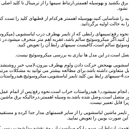
 ﺑﺮق بکشید و بهوسیله اهممتر،ارﺗﺒﺎط سیمها را از ﺗﺮﻣﯿﻨﺎل ﺗﺎ ﮐﻠﯿﺪ اﺻﻠ
نشود.
ﮐﻠﯿﺪ را ﺷﻨﺎﺳﺎﯾﯽ کنید.بهوسیله اهممتر هرکدام از قطبهای ﮐﻠﯿﺪ را ﺗﺴﺖ
 به حالت اوﻟﯿﻪ برگردانید.
نحوه رفع:سیمهای راﺑﻄﯽ ﮐﻪ از ﺗﺎﯾﻤﺮ بهطرف درب لباسشویی (ﻣﯿﮑﺮوﺳﻮﺋ
 وصل کنید.اﮔﺮ ﻣﯿﮑﺮوﺳﻮﺋﯿﭻ ﺳﺎﻟﻢ ﺑﺎﺷﺪ،ﻋﻘﺮﺑﻪ اهم متر ﻣﻨﺤﺮف میشود.د
ﺮوﺳﻮﺋﯿﭻ ﺳﺎﻟﻢ اﺳﺖ،ﮐﺎﻓﯿﺴﺖ سیمهای راﺑﻄ آن را ﺗﻌﻮﯾﺾ کنید.
ﻣﺘﺼﻞ اﺳﺖ.در اﯾﻦ مدل ها ﻧﯿﺎزی ﺑﻪ بررسی ﻣﯿﮑﺮوﺳﻮﺋﯿﭻ نیست.
اخل لباسشویی بهمحض ﺣﺮﮐﺖ دادن وﻟﻮم بهطرف ﺑﯿﺮون،ﻻﻣﭗ ﺧﺒﺮ روشنشده 
مشکل ۳:لباسشویی ﻋﻤﻞ آﺑﮕﯿﺮی را ﺑﻪ اﺗﻤﺎم رﺳﺎﻧﺪه،اﻣﺎ ﻋﻤﻠﯿﺎت ﺑﻌﺪی اﻧﺠﺎم نمیشود.۱٫ ﻫﯿﺪرواﺳﺘﺎت ﺧﺮاب 
یست ﮐﻨﺘﺎﮐﺖ ﻣﺸﺘﺮک شماره (۱۱)به (۱۳)،ﮐﻪ ﺑﻪ ﻣﻮﺗﻮر ﻣﺘﺼﻞ اﺳﺖ،وﺻﻞ ﺷﺪه ﺑﺎﺷﺪ.ﺑه وسیله اهممتر،درحا
ﯾﺮا قابل ﺗﻌﻤﯿﺮ نیست.
ﻦ ﺻﻮرت ﺑﻮﺑﯿﻦ را ﺗﻌﻮﯾﺾ ﻧﻤﺎﯾﯿﺪ.
اهممتر ارﺗﺒﺎط اﯾﻦ ﺳﯿﻢ را،ﮐﻪ میبایست از روی ﻧﻘﺸﻪ ﭘﯿﺪا ﺷﻮد،بررسی 