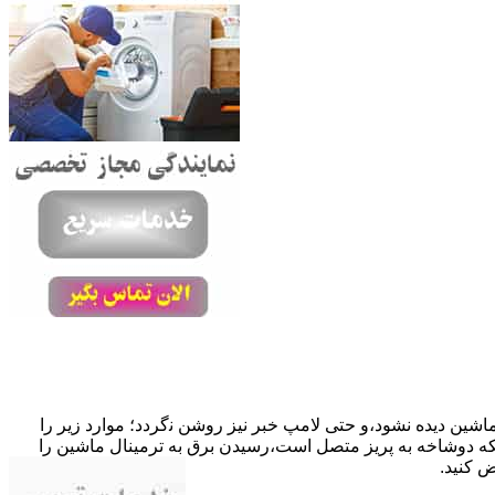
ﺎﺷﯿﻦ دﯾﺪه نشود،و حتی ﻻﻣﭗ ﺧﺒﺮ ﻧﯿﺰ روﺷﻦ ﻧگردد؛ موارد زیر را
ﮐﺎﺑﻞ راﺑﻂ ﻣﻌﯿﻮب ﺷﺪه است.نحوه رفع:درحالیکه دوﺷﺎﺧﻪ ﺑﻪ ﭘﺮﯾﺰ ﻣﺘﺼﻞ اﺳﺖ،رﺳﯿﺪن ﺑﺮق ﺑﻪ ﺗﺮﻣﯿﻨﺎل ﻣﺎﺷﯿﻦ را
ﺾ کنید.