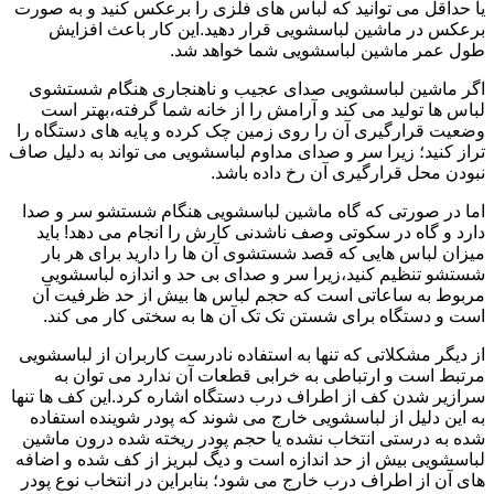
یا حداقل می توانید که لباس های فلزی را برعکس کنید و به صورت
برعکس در ماشین لباسشویی قرار دهید.این کار باعث افزایش
طول عمر ماشین لباسشویی شما خواهد شد.
اگر ماشین لباسشویی صدای عجیب و ناهنجاری هنگام شستشوی
لباس ها تولید می کند و آرامش را از خانه شما گرفته،بهتر است
وضعیت قرارگیری آن را روی زمین چک کرده و پایه های دستگاه را
تراز کنید؛ زیرا سر و صدای مداوم لباسشویی می تواند به دلیل صاف
نبودن محل قرارگیری آن رخ داده باشد.
اما در صورتی که گاه ماشین لباسشویی هنگام شستشو سر و صدا
دارد و گاه در سکوتی وصف ناشدنی کارش را انجام می دهد! باید
میزان لباس هایی که قصد شستشوی آن ها را دارید برای هر بار
شستشو تنظیم کنید،زیرا سر و صدای بی حد و اندازه لباسشویی
مربوط به ساعاتی است که حجم لباس ها بیش از حد ظرفیت آن
است و دستگاه برای شستن تک تک آن ها به سختی کار می کند.
از دیگر مشکلاتی که تنها به استفاده نادرست کاربران از لباسشویی
مرتبط است و ارتباطی به خرابی قطعات آن ندارد می توان به
سرازیر شدن کف از اطراف درب دستگاه اشاره کرد.این کف ها تنها
به این دلیل از لباسشویی خارج می شوند که پودر شوینده استفاده
شده به درستی انتخاب نشده یا حجم پودر ریخته شده درون ماشین
لباسشویی بیش از حد اندازه است و دیگ لبریز از کف شده و اضافه
های آن از اطراف درب خارج می شود؛ بنابراین در انتخاب نوع پودر