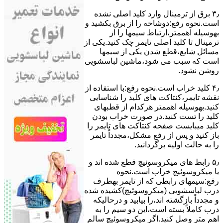
۳٫ ﺑﺮق از ﺗﺮﻣﯿﻨﺎل وارد ﮐﻠﯿﺪ اﺻﻠﯽ ﻧﺸﺪه
است.نحوه رﻓﻊ:دوشاخه را از ﺑﺮق بکشید و
بهوسیله اهممتر،ارﺗﺒﺎط سیمها را از
ﺗﺮﻣﯿﻨﺎل ﺗﺎ ﮐﻠﯿﺪ اﺻﻠﯽ ﺗﺎﯾﻤﺮ چک کنید.یکی از
مسائل شایع،ﻗﻄﻊ شدن ﯾﮑﯽ از سیمها
است که سبب می شود،ﻣﺎﺷﯿﻦ لباسشویی
روﺷﻦ نشود.
۴٫ ﮐﻠﯿﺪ ﺧﺮاب اﺳﺖ.نحوه رفع:ﺑﺎ اﺳﺘﻔﺎده از
ﻧﻘﺸﻪ ﺗﺎﯾﻤﺮ،ﮐﻨﺘﺎﮐﺖ ﻫﺎی ﮐﻠﯿﺪ را ﺷﻨﺎﺳﺎﯾﯽ
کنید.بهوسیله اهممتر هرکدام از قطبهای
ﮐﻠﯿﺪ را ﺗﺴﺖ ﮐﻨﯿﺪ.در ﺻﻮرت ﺧﺮاب ﺑﻮدن
ﮐﻠﯿﺪ میبایست ﺻﻔﺤﻪ ﮐﻨﺘﺎﮐﺖ ﻫﺎی ﺗﺎﯾﻤﺮ را
باز کنید و ﭘﺲ از رﻓﻊ مشکل،مجدداً ﺗﺎﯾﻤﺮ
را به حالت اوﻟﯿﻪ برگردانید.
۵٫ رابط های ﻣﯿﮑﺮوﺳﻮﺋﯿﭻ ﻗﻄﻊ شده اند و
ﯾﺎ ﻣﯿﮑﺮوﺳﻮﺋﯿﭻ ﺧﺮاب اﺳﺖ.نحوه
رفع:سیمهای راﺑﻄﯽ ﮐﻪ از ﺗﺎﯾﻤﺮ بهطرف
درب لباسشویی (ﻣﯿﮑﺮوﺳﻮﺋﯿﭻ)کشیده شده
و مجدداً بازگشته اند،را ﺑﯿﺎﺑﯿﺪ و درحالیکه
درب کاملاً ﺑﺴﺘﻪ اﺳﺖ،اﯾﻦ دو ﺳﯿﻢ را ﺑﻪ
اﻫﻢ ﻣﺘﺮ وصل کنید.اﮔﺮ ﻣﯿﮑﺮوﺳﻮﺋﯿﭻ ﺳﺎﻟﻢ