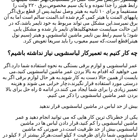
راﺑﻂ ﻫﯿﺘﺮ را ﺟﺪا ﻧﻤﻮده و ﺑﺎ ﯾﮏ ﺳﯿﻢ ﻣﺨﺼﻮص،برق ۲۲۰ ولت را
مستقیماً و برای ۱۰ ﺛﺎﻧﯿﻪ ﺑﻪ ﻫﯿﺘﺮ وصل نمایید.ﭘﺲ از ﻗﻄﻊ ﺑﺮق،اﮔﺮ
پایههای اﻟﻤﻨﺖ یا هیتر کمی ﮔﺮم ﺷﺪه اند،اﻟﻤﻨﺖ ﺳﺎﻟﻢ است اما ﺑﻪ آن
ﺑﺮق نمیرسد.اﯾﻦ ﻣﺸﮑﻞ می تواند مربوط به ﺧﻮد ﺗﺎﯾﻤﺮ باشد،ﮐﻪ در
این حالت میبایست صفحهکلیدهای ﺗﺎﯾﻤﺮ باز شده و مشکل یابی
شود؛ ﯾﺎ ﺳﯿﻢ راﺑﻂ ﺑﯿﻦ ﺗﺎﯾﻤﺮ ماشین لباسشویی و ﻫﯿﺘﺮ (سیم ﻧﻮل
ﻫﯿﺘﺮ)ﻗﻄﻊ اﺳﺖ،ﮐﻪ ﺳﯿﻢ ﻣﻌﯿﻮب را ﺑﺎﯾﺪ سریعاً ﺗﻌﻮﯾﺾ کرد.
چه کار کنیم به تعمیرکار لباسشویی نیاز نداشته باشیم؟
عمر لباسشویی و لوازم برقی بستگی به نحوه استفاده شما دارد.اگر
می خواهید که اقدام به بالا بردن عمر ماشین لباسشویی کنید،می
بایست از همین حالا دست به کار شوید.به هر حال لوازم برقی اگر به
درستی مورد استفاده قرار نگیرند،دچار خرابی می شوند و هزینه
تعمیر زیادی را برای شما ایجاد می کنند.در ادامه ۵ راه حل برای بالا
بردن عمر ماشین لباسشویی را ذکر می کنیم.
بیش از حد لباس در ماشین لباسشویی قرار ندهید
یکی از خطرناک ترین کار هایی که می توانید انجام دهید و عمر
ماشین لباسشویی را کم کنید،قرار دادن لباس ها در ماشین
لباسشویی بیش از حد ظرفیت است.در صورتی که ماشین
لباسشویی شما دارای ظرفیت ۶ کیلو است،هرگز بیشتر از ۶ کیلو در