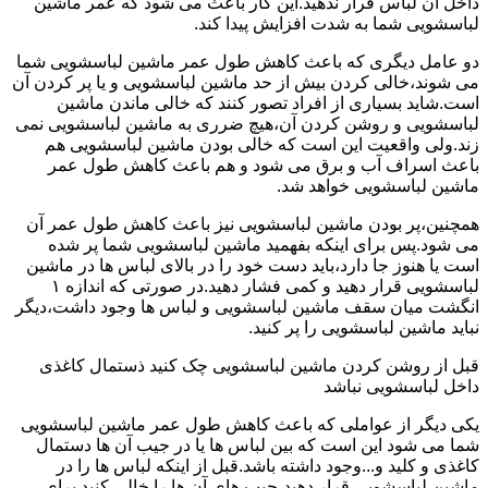
داخل آن لباس قرار ندهید.این کار باعث می شود که عمر ماشین
لباسشویی شما به شدت افزایش پیدا کند.
دو عامل دیگری که باعث کاهش طول عمر ماشین لباسشویی شما
می شوند،خالی کردن بیش از حد ماشین لباسشویی و یا پر کردن آن
است.شاید بسیاری از افراد تصور کنند که خالی ماندن ماشین
لباسشویی و روشن کردن آن،هیچ ضرری به ماشین لباسشویی نمی
زند.ولی واقعیت این است که خالی بودن ماشین لباسشویی هم
باعث اسراف آب و برق می شود و هم باعث کاهش طول عمر
ماشین لباسشویی خواهد شد.
همچنین،پر بودن ماشین لباسشویی نیز باعث کاهش طول عمر آن
می شود.پس برای اینکه بفهمید ماشین لباسشویی شما پر شده
است یا هنوز جا دارد،باید دست خود را در بالای لباس ها در ماشین
لباسشویی قرار دهید و کمی فشار دهید.در صورتی که اندازه ۱
انگشت میان سقف ماشین لباسشویی و لباس ها وجود داشت،دیگر
نباید ماشین لباسشویی را پر کنید.
قبل از روشن کردن ماشین لباسشویی چک کنید ذستمال کاغذی
داخل لباسشویی نباشد
یکی دیگر از عواملی که باعث کاهش طول عمر ماشین لباسشویی
شما می شود این است که بین لباس ها یا در جیب آن ها دستمال
کاغذی و کلید و...وجود داشته باشد.قبل از اینکه لباس ها را در
ماشین لباسشویی قرار دهید،جیب های آن ها را خالی کنید.برای