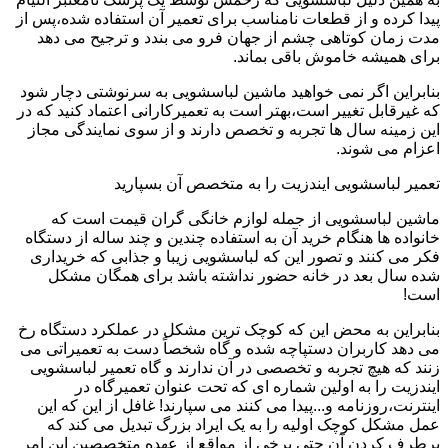
پیدا کرده و از قطعات نامناسب برای تعمیر آن استفاده شده،پس از
مدت زمان کوتاهی چشم از جهان فرو می بندد و ترجیح می دهد
برای همیشه خاموش باقی بماند.
بنابراین اگر نمی خواهید ماشین لباسشویی به سرنوشتی دچار شود
که غیرقابل تغییر است،بهتر است به تعمیرکارانی اعتماد کنید که در
این زمینه سال ها تجربه و تخصص دارند و از سوی نمایندگی مجاز
اعزام می شوند.
تعمیر لباسشویی ایندزیت را به متخصص آن بسپارید
ماشین لباسشویی از جمله لوازم خانگی گران قیمت است که
خانواده ها هنگام خرید آن به استفاده چندین و چند ساله از دستگاه
فکر می کنند و تصور این که لباسشویی زیبا و جذابی که خریداری
شده سال بعد در خانه حضور نداشته باشد برای همگان مشکل
است!
بنابراین به محض این که کوچک ترین مشکل در عملکرد دستگاه رخ
می دهد کاربران دستپاچه شده و گاه شخصاً دست به تعمیراتی می
زنند که هیچ تجربه و تخصصی در آن ندارند و گاه تعمیر لباسشویی
ایندزیت را به اولین شماره ای که تحت عنوان تعمیرگاه در
اینترنت،روزنامه و...پیدا می کنند می سپارند! غافل از این که این
عمل مشکل کوچک اولیه را به یک ایراد بزرگ تبدیل می کند که
برطرف کردن آن حتی برخی از مواقع از عهده متخصصین این امر