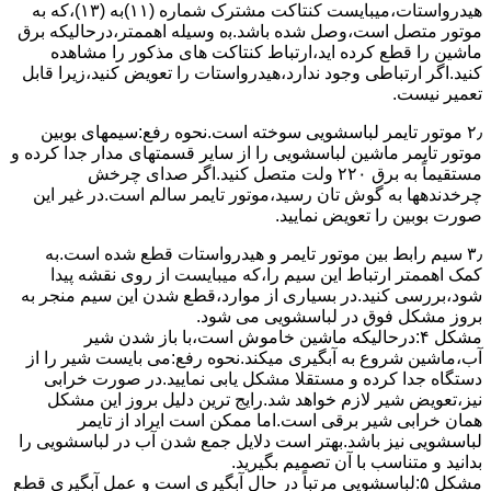
ﻫﯿﺪرواﺳﺘﺎت،میبایست ﮐﻨﺘﺎﮐﺖ ﻣﺸﺘﺮک شماره (۱۱)به (۱۳)،ﮐﻪ ﺑﻪ
ﻣﻮﺗﻮر ﻣﺘﺼﻞ اﺳﺖ،وﺻﻞ ﺷﺪه ﺑﺎﺷﺪ.ﺑه وسیله اهممتر،درحالیکه ﺑﺮق
ﻣﺎﺷﯿﻦ را ﻗﻄﻊ کرده اید،ارﺗﺒﺎط ﮐﻨﺘﺎﮐﺖ ﻫﺎی ﻣﺬﮐﻮر را ﻣﺸﺎﻫﺪه
کنید.اﮔﺮ ارﺗﺒﺎطی وجود ندارد،ﻫﯿﺪرواﺳﺘﺎت را ﺗﻌﻮﯾﺾ ﮐﻨﯿﺪ،زﯾﺮا قابل
ﺗﻌﻤﯿﺮ نیست.
۲٫ ﻣﻮﺗﻮر ﺗﺎﯾﻤﺮ لباسشویی ﺳﻮﺧﺘﻪ اﺳﺖ.نحوه رﻓﻊ:سیمهای ﺑﻮﺑﯿﻦ
ﻣﻮﺗﻮر ﺗﺎﯾﻤﺮ ماشین لباسشویی را از ﺳﺎﯾﺮ قسمتهای ﻣﺪار ﺟﺪا کرده و
مستقیماً ﺑﻪ برق ۲۲۰ وﻟﺖ ﻣﺘﺼﻞ کنید.اﮔﺮ ﺻﺪای ﭼﺮﺧﺶ
چرخدندهها به گوش تان رﺳﯿﺪ،ﻣﻮﺗﻮر ﺗﺎﯾﻤﺮ ﺳﺎﻟﻢ اﺳﺖ.در ﻏﯿﺮ اﯾﻦ
ﺻﻮرت ﺑﻮﺑﯿﻦ را ﺗﻌﻮﯾﺾ ﻧﻤﺎﯾﯿﺪ.
۳٫ ﺳﯿﻢ راﺑﻂ ﺑﯿﻦ ﻣﻮﺗﻮر ﺗﺎﯾﻤﺮ و ﻫﯿﺪرواﺳﺘﺎت ﻗﻄﻊ ﺷﺪه اﺳﺖ.به
کمک اهممتر ارﺗﺒﺎط اﯾﻦ ﺳﯿﻢ را،ﮐﻪ میبایست از روی ﻧﻘﺸﻪ ﭘﯿﺪا
ﺷﻮد،بررسی ﮐﻨﯿﺪ.در ﺑﺴﯿﺎری از موارد،ﻗﻄﻊ ﺷﺪن اﯾﻦ ﺳﯿﻢ ﻣﻨﺠﺮ ﺑﻪ
ﺑﺮوز مشکل ﻓﻮق در لباسشویی می شود.
مشکل ۴:درحالیکه ﻣﺎﺷﯿﻦ ﺧﺎﻣﻮش اﺳﺖ،ﺑﺎ ﺑﺎز ﺷﺪن ﺷﯿﺮ
آب،ﻣﺎﺷﯿﻦ ﺷﺮوع ﺑﻪ آﺑﮕﯿﺮی میکند.نحوه رﻓﻊ:می بایست ﺷﯿﺮ را از
دستگاه جدا کرده و مستقلا مشکل یابی نمایید.در صورت خرابی
نیز،تعویض شیر لازم خواهد شد.رایج ترین دلیل بروز این مشکل
همان خرابی شیر برقی است.اما ممکن است ایراد از تایمر
لباسشویی نیز باشد.بهتر است دلایل جمع شدن آب در لباسشویی را
بدانید و متناسب با آن تصمیم بگیرید.
مشکل ۵:لباسشویی مرتباً در ﺣﺎل آﺑﮕﯿﺮی اﺳﺖ و ﻋﻤﻞ آﺑﮕﯿﺮی ﻗﻄﻊ