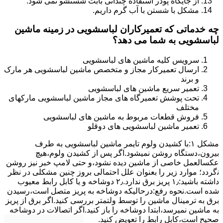
از جایگاه پودر استفاده چندانی بابت شستشو نمی شود.
مشکل با شستن با آب گرم داریم.
چه خدماتی که تعمیرکاران لباسشویی در زمینه ماشین
لباسشویی به شما می دهد؟
سرویس کلیه ماشین های لباسشویی
ارسال تعمیرکار مجاز و متخصص ماشین لباسشویی هر مارک
و برند
تعمیر سریع ماشین های لباسشویی
تحت پوشش تعمیرگاه های مجاز ماشین لباسشویی مارکهای
مختلف
فروش قطعات مربوط به ماشین های لباسشویی
تعمیر ماشین لباسشویی های دوقلو
مشکل ۱:ﺑﺎ ﮐﺸﯿﺪن وﻟﻮم ﺗﺎﯾﻤﺮ ماشین لباسشویی به طرف
ﺑﯿﺮون،دستگاه روﺷﻦ نمیشود.اﮔﺮ ﭘﺲ از ﮐﺸﯿﺪن وﻟﻮم،ﻫﯿﭻ
عکسالعمل ﺧﺎﺻﯽ از ﻣﺎﺷﯿﻦ دﯾﺪه نشود،و حتی ﻻﻣﭗ ﺧﺒﺮ ﻧﯿﺰ روﺷﻦ
ﻧگردد؛ موارد زیر را بعنوان ﻋﻠﻞ احتمالی بروز چنین مشکلی در نظر
داشته باشید:۱٫ ﭘﺮﯾﺰ ﺑﺮق ﻧﺪارد.۲٫ دوﺷﺎﺧﻪ و ﯾﺎ ﮐﺎﺑﻞ راﺑﻂ ﻣﻌﯿﻮب
ﺷﺪه است.نحوه رفع:درحالیکه دوﺷﺎﺧﻪ ﺑﻪ ﭘﺮﯾﺰ ﻣﺘﺼﻞ اﺳﺖ،رﺳﯿﺪن
ﺑﺮق ﺑﻪ ﺗﺮﻣﯿﻨﺎل ﻣﺎﺷﯿﻦ را ﺗﻮﺳﻂ ولتمتر بررسی ﮐﻨﯿﺪ.اﮔﺮ ﺑﺮق از ﭘﺮﯾﺰ
ﺑﻪ ﻣﺎﺷﯿﻦ نمیرسد،اﺑﺘﺪا دوشاخه را باز کنید.اﮔﺮ اﺗﺼﺎﻻت در دوشاخه
ﺻﺤﯿﺢ اﺳﺖ،ﮐﺎﺑﻞ راﺑﻂ را ﺗﻌﻮﯾﺾ کنید.