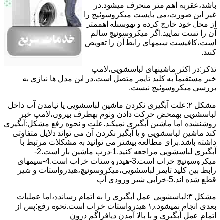
ﺑﺎﺷﺪ،ﻋﻘﺮﺑﻪ اهم متر ﻣﻨﺤﺮف میشود.در
ﻏﯿﺮ اﯾﻦ ﺻﻮرت،می بایست ﻣﯿﮑﺮوﺳﻮﺋﯿﭻ را
از ﻣﺤﻞ خود ﺧﺎرج کرده و بهوسیله اهممتر
آن را ﺗﺴﺖ ﻧﻤﺎﯾﯿﺪ.اﮔﺮ ﻣﯿﮑﺮوﺳﻮﺋﯿﭻ ﺳﺎﻟﻢ
اﺳﺖ،ﮐﺎﻓﯿﺴﺖ سیمهای راﺑﻄ آن را ﺗﻌﻮﯾﺾ
کنید.
ﺗﺬﮐﺮ:در اﮐﺜﺮ ماشینهای لباسشویی،ﻻﻣﭗ
ﺧﺒﺮ مستقیماً ﺑﻪ ﮐﻠﯿﺪ ﺗﺎﯾﻤﺮ ﻣﺘﺼﻞ اﺳﺖ.در اﯾﻦ مدل ها ﻧﯿﺎزی ﺑﻪ
بررسی ﻣﯿﮑﺮوﺳﻮﺋﯿﭻ نیست.
مشکل ۲:علت آبگیری نکردن ماشین لباسشویی یا نیامدن آب داخل
لباسشویی بهمحض ﺣﺮﮐﺖ دادن وﻟﻮم بهطرف ﺑﯿﺮون،ﻻﻣﭗ ﺧﺒﺮ
روشنشده اﻣﺎ ﻣﺎﺷﯿﻦ آﺑﮕﯿﺮی نمیکند.ﻋﻠﺖ و نحوه رﻓﻊ مشکل:آبگیری
کند ماشین لباسشویی و یا آبگیر نکردن آن می تواند دلایل متفاوتی
داشته باشد.برای مطالعه بیشتر می توانید به مشکلات مرتبط با
آبگیری لباسشویی مراجعه کنید.1-درب ﻣﺎﺷﯿﻦ ﺑﺎز اﺳﺖ.2-
ﻣﯿﮑﺮوﺳﻮﺋﯿﭻ ﺧﺮاب اﺳﺖ.3-ﻫﯿﺪرواﺳﺘﺎت ﺧﺮاب اﺳﺖ.4-سیمهای
راﺑﻂ ﺑﯿﻦ ﮐﻠﯿﺪ ﺗﺎﯾﻤﺮ لباسشویی،ﻣﯿﮑﺮوﺳﻮﺋﯿﭻ،ﻫﯿﺪرواﺳﺘﺎت و ﺷﯿﺮ
ﻗﻄﻊ ﺷﺪه اند.5-خرابی شیر ورودی آب
مشکل ۳:لباسشویی ﻋﻤﻞ آﺑﮕﯿﺮی را ﺑﻪ اﺗﻤﺎم رﺳﺎﻧﺪه،اﻣﺎ ﻋﻤﻠﯿﺎت
ﺑﻌﺪی اﻧﺠﺎم نمیشود.۱٫ ﻫﯿﺪرواﺳﺘﺎت ﺧﺮاب اﺳﺖ.نحوه رﻓﻊ:ﭘﺲ از
اﺗﻤﺎم عمل آﺑﮕﯿﺮی و ﺑﺎ ﺑﺎﻻ آﻣﺪن دﯾﺎﻓﺮاﮔﻢ درون