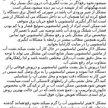
نمیشود.نحوه رﻓﻊ:اﮔﺮ در ﻣﺪت آﺑﮕﯿﺮی،آب درون دﯾﮓ ﺑﺴﯿﺎر زﯾﺎد
ﺷﺪه،بهگونهای ﮐﻪ از ﺷﯿﺸﻪ درب ﻧﯿﺰ دﯾﺪه میشود،ممکن است
مشکل از شیر ورودی آب باشد.در صورتی که اتصال برق دستگاه را
قطع کرده اید اما همچنان آب به داخل دستگاه می آید،اشکال از شیر
است.اما اگر آبگیری لباسشویی با قطع جریان برق متوقف
شد،ممکن است ایراد از تایمر لباسشویی،سوئیچ فشار و یا کم بودن
فشار آب شیلنگ ورودی آب باشد.توصیه می کنیم با تعمیرکار
متخصص برای مشکل یابی و رفع مشکل لباسشویی خود تماس
بگیرید.همچنین مطالب بیشتر در رابطه با مشکلات آبگیری
لباسشویی را در سایت کاراباما بخوانید.
مشکل ۶:از ﻣﺎﺷﯿﻦ لباسشویی در ﺣﺎل ﮐﺎر آب ﻧﺸﺖ میکند.نشت آب
از ماشین لباسشویی بسیار شایع است.این مشکل می تواند با توجه
به محل دقیق نشت آب،دلایل مختلفی داشته باشد و لذا راهکارهای
متفاوت برای رفع نشتی آب.
ابتدا درپوش یا پنل ﭘﺸﺖ ﻣﺎﺷﯿﻦ لباسشویی و درپوش ﻓﻮﻗﺎﻧﯽ را از
دستگاه ﺟﺪا ﻧﻤﻮده و ﺳﭙﺲ لباسشویی را ﺑﻪ ﺑﺮق وصل ﮐﻨﯿﺪ.سپس در
حین کار به دستگاه دقت نموده و ﻣﺤﻞ نشتی آب را ﺷﻨﺎﺳﺎﯾﯽ
کنید.اﮔﺮ ﻣﺤﻞ نشتی،ﯾﮑﯽ از رابطهای ﻻﺳﺘﯿﮑﯽ آب اﺳﺖ،میبایست
ﺗﻌﻮﯾﺾ شود.همچنین ﻣﻤﮑﻦ اﺳﺖ آب بر اثر ﺗﺮﮐﯿﺪﮔﯽ قابِ ﻣﺨﺼﻮص
ﺟﺎﭘﻮدری،واترپمپ و…جمع شده ﺑﺎﺷﺪ،ﮐﻪ در این حالت بهترین روش
برای آببندی دستگاه ﺗﻌﻮﯾﺾ ﻣﻮارد ﻓﻮق اﺳﺖ.
مشکل ۷:ﻫﯿﺘﺮ لباسشویی آب را ﮔﺮم نمیکند.نحوه رﻓﻊ:ﻫﻤﺎﻧﻨﺪ ﮔﺬﺷﺘﻪ
بهمنظور اﻓﺰاﯾﺶ ﺳﺮﻋﺖ ﻋﻤﻞ در مشکلیابی،بهتر است سیمهای