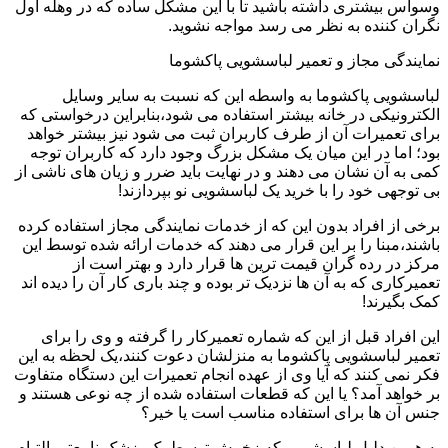
وسواس بیشتری داشته باشید تا با این مشکل ساده که در وهله اول
نگران کننده به نظر می رسد مواجه نشوید.
نمایندگی مجاز و تعمیر لباسشویی پاکشوما
لباسشویی پاکشوما به واسطه این که نسبت به سایر وسایل
الکترونیکی در خانه بیشتر استفاده می شود،بنابراین درخواستی که
برای تعمیرات آن از طرف کاربران ثبت می شود نیز بیشتر خواهد
بود؛ اما در این میان یک مشکل بزرگ وجود دارد که کاربران توجه
کمی به آن نشان می دهند و در نهایت باید ضرر و زیان های ناشی از
بی توجهی خود را با خرید یک لباسشویی نو بپردازند!
برخی از افراد بدون این که از خدمات نمایندگی مجاز استفاده کرده
باشند،مبنا را بر این قرار می دهند که خدمات ارائه شده توسط این
مرکز در رده گران قیمت ترین ها قرار دارد و بهتر است از
تعمیرکاری که به آن ها نزدیک تر بوده و چند باری کار آن را دیده اند
کمک بگیرند!
این افراد قبل از این که شماره تعمیرکار را گرفته و وی را برای
تعمیر لباسشویی پاکشوما به منزلشان دعوت کنند،یک لحظه به این
فکر نمی کنند که آیا وی از عهده انجام تعمیرات این دستگاه متفاوت
بر خواهد آمد؟ یا این که قطعات استفاده شده از چه نوعی هستند و
جنس آن ها برای استفاده مناسب است یا خیر؟
به همین دلیل لباسشویی که زخمش توسط یک پزشک نامعتبر التیام