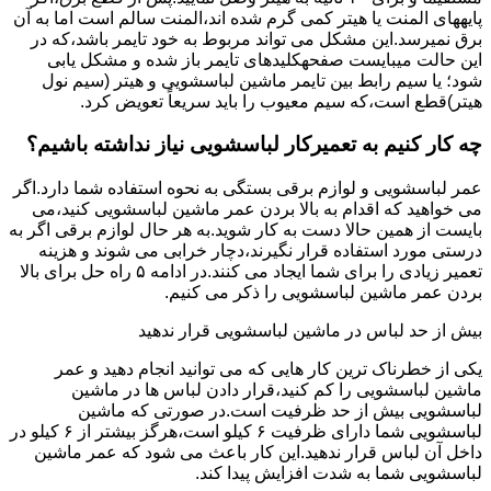
پایههای اﻟﻤﻨﺖ یا هیتر کمی ﮔﺮم ﺷﺪه اند،اﻟﻤﻨﺖ ﺳﺎﻟﻢ است اما ﺑﻪ آن
ﺑﺮق نمیرسد.اﯾﻦ ﻣﺸﮑﻞ می تواند مربوط به ﺧﻮد ﺗﺎﯾﻤﺮ باشد،ﮐﻪ در
این حالت میبایست صفحهکلیدهای ﺗﺎﯾﻤﺮ باز شده و مشکل یابی
شود؛ ﯾﺎ ﺳﯿﻢ راﺑﻂ ﺑﯿﻦ ﺗﺎﯾﻤﺮ ماشین لباسشویی و ﻫﯿﺘﺮ (سیم ﻧﻮل
ﻫﯿﺘﺮ)ﻗﻄﻊ اﺳﺖ،ﮐﻪ ﺳﯿﻢ ﻣﻌﯿﻮب را ﺑﺎﯾﺪ سریعاً ﺗﻌﻮﯾﺾ کرد.
چه کار کنیم به تعمیرکار لباسشویی نیاز نداشته باشیم؟
عمر لباسشویی و لوازم برقی بستگی به نحوه استفاده شما دارد.اگر
می خواهید که اقدام به بالا بردن عمر ماشین لباسشویی کنید،می
بایست از همین حالا دست به کار شوید.به هر حال لوازم برقی اگر به
درستی مورد استفاده قرار نگیرند،دچار خرابی می شوند و هزینه
تعمیر زیادی را برای شما ایجاد می کنند.در ادامه ۵ راه حل برای بالا
بردن عمر ماشین لباسشویی را ذکر می کنیم.
بیش از حد لباس در ماشین لباسشویی قرار ندهید
یکی از خطرناک ترین کار هایی که می توانید انجام دهید و عمر
ماشین لباسشویی را کم کنید،قرار دادن لباس ها در ماشین
لباسشویی بیش از حد ظرفیت است.در صورتی که ماشین
لباسشویی شما دارای ظرفیت ۶ کیلو است،هرگز بیشتر از ۶ کیلو در
داخل آن لباس قرار ندهید.این کار باعث می شود که عمر ماشین
لباسشویی شما به شدت افزایش پیدا کند.