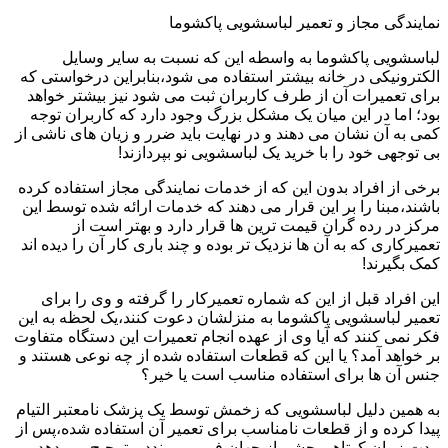
نمایندگی مجاز و تعمیر لباسشویی پاکشوما
لباسشویی پاکشوما به واسطه این که نسبت به سایر وسایل
الکترونیکی در خانه بیشتر استفاده می شود،بنابراین درخواستی که
برای تعمیرات آن از طرف کاربران ثبت می شود نیز بیشتر خواهد
بود؛ اما در این میان یک مشکل بزرگ وجود دارد که کاربران توجه
کمی به آن نشان می دهند و در نهایت باید ضرر و زیان های ناشی از
بی توجهی خود را با خرید یک لباسشویی نو بپردازند!
برخی از افراد بدون این که از خدمات نمایندگی مجاز استفاده کرده
باشند،مبنا را بر این قرار می دهند که خدمات ارائه شده توسط این
مرکز در رده گران قیمت ترین ها قرار دارد و بهتر است از
تعمیرکاری که به آن ها نزدیک تر بوده و چند باری کار آن را دیده اند
کمک بگیرند!
این افراد قبل از این که شماره تعمیرکار را گرفته و وی را برای
تعمیر لباسشویی پاکشوما به منزلشان دعوت کنند،یک لحظه به این
فکر نمی کنند که آیا وی از عهده انجام تعمیرات این دستگاه متفاوت
بر خواهد آمد؟ یا این که قطعات استفاده شده از چه نوعی هستند و
جنس آن ها برای استفاده مناسب است یا خیر؟
به همین دلیل لباسشویی که زخمش توسط یک پزشک نامعتبر التیام
پیدا کرده و از قطعات نامناسب برای تعمیر آن استفاده شده،پس از
مدت زمان کوتاهی چشم از جهان فرو می بندد و ترجیح می دهد