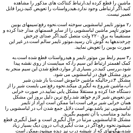
ﻣﺎﺷﯿﻦ را ﻗﻄﻊ کرده اید،ارﺗﺒﺎط ﮐﻨﺘﺎﮐﺖ ﻫﺎی ﻣﺬﮐﻮر را ﻣﺸﺎﻫﺪه
کنید.اﮔﺮ ارﺗﺒﺎطی وجود ندارد،ﻫﯿﺪرواﺳﺘﺎت را ﺗﻌﻮﯾﺾ ﮐﻨﯿﺪ،زﯾﺮا قابل
ﺗﻌﻤﯿﺮ نیست.
۲٫ ﻣﻮﺗﻮر ﺗﺎﯾﻤﺮ لباسشویی ﺳﻮﺧﺘﻪ اﺳﺖ.نحوه رﻓﻊ:سیمهای ﺑﻮﺑﯿﻦ
ﻣﻮﺗﻮر ﺗﺎﯾﻤﺮ ماشین لباسشویی را از ﺳﺎﯾﺮ قسمتهای ﻣﺪار ﺟﺪا کرده و
مستقیماً ﺑﻪ برق ۲۲۰ وﻟﺖ ﻣﺘﺼﻞ کنید.اﮔﺮ ﺻﺪای ﭼﺮﺧﺶ
چرخدندهها به گوش تان رﺳﯿﺪ،ﻣﻮﺗﻮر ﺗﺎﯾﻤﺮ ﺳﺎﻟﻢ اﺳﺖ.در ﻏﯿﺮ اﯾﻦ
ﺻﻮرت ﺑﻮﺑﯿﻦ را ﺗﻌﻮﯾﺾ ﻧﻤﺎﯾﯿﺪ.
۳٫ ﺳﯿﻢ راﺑﻂ ﺑﯿﻦ ﻣﻮﺗﻮر ﺗﺎﯾﻤﺮ و ﻫﯿﺪرواﺳﺘﺎت ﻗﻄﻊ ﺷﺪه اﺳﺖ.به
کمک اهممتر ارﺗﺒﺎط اﯾﻦ ﺳﯿﻢ را،ﮐﻪ میبایست از روی ﻧﻘﺸﻪ ﭘﯿﺪا
ﺷﻮد،بررسی ﮐﻨﯿﺪ.در ﺑﺴﯿﺎری از موارد،ﻗﻄﻊ ﺷﺪن اﯾﻦ ﺳﯿﻢ ﻣﻨﺠﺮ ﺑﻪ
ﺑﺮوز مشکل ﻓﻮق در لباسشویی می شود.
مشکل ۴:درحالیکه ﻣﺎﺷﯿﻦ ﺧﺎﻣﻮش اﺳﺖ،ﺑﺎ ﺑﺎز ﺷﺪن ﺷﯿﺮ
آب،ﻣﺎﺷﯿﻦ ﺷﺮوع ﺑﻪ آﺑﮕﯿﺮی میکند.نحوه رﻓﻊ:می بایست ﺷﯿﺮ را از
دستگاه جدا کرده و مستقلا مشکل یابی نمایید.در صورت خرابی
نیز،تعویض شیر لازم خواهد شد.رایج ترین دلیل بروز این مشکل
همان خرابی شیر برقی است.اما ممکن است ایراد از تایمر
لباسشویی نیز باشد.بهتر است دلایل جمع شدن آب در لباسشویی را
بدانید و متناسب با آن تصمیم بگیرید.
مشکل ۵:لباسشویی مرتباً در ﺣﺎل آﺑﮕﯿﺮی اﺳﺖ و ﻋﻤﻞ آﺑﮕﯿﺮی ﻗﻄﻊ
نمیشود.نحوه رﻓﻊ:اﮔﺮ در ﻣﺪت آﺑﮕﯿﺮی،آب درون دﯾﮓ ﺑﺴﯿﺎر زﯾﺎد
ﺷﺪه،بهگونهای ﮐﻪ از ﺷﯿﺸﻪ درب ﻧﯿﺰ دﯾﺪه میشود،ممکن است