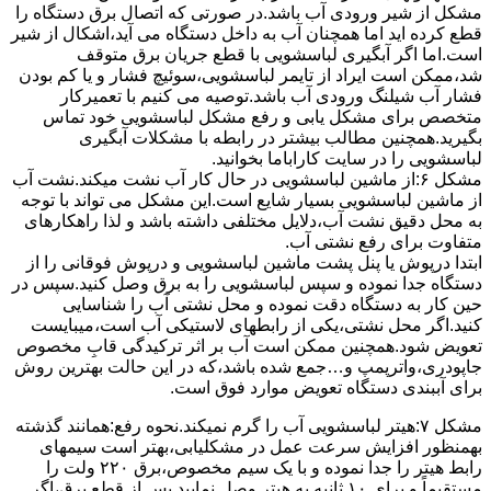
مشکل از شیر ورودی آب باشد.در صورتی که اتصال برق دستگاه را
قطع کرده اید اما همچنان آب به داخل دستگاه می آید،اشکال از شیر
است.اما اگر آبگیری لباسشویی با قطع جریان برق متوقف
شد،ممکن است ایراد از تایمر لباسشویی،سوئیچ فشار و یا کم بودن
فشار آب شیلنگ ورودی آب باشد.توصیه می کنیم با تعمیرکار
متخصص برای مشکل یابی و رفع مشکل لباسشویی خود تماس
بگیرید.همچنین مطالب بیشتر در رابطه با مشکلات آبگیری
لباسشویی را در سایت کاراباما بخوانید.
مشکل ۶:از ﻣﺎﺷﯿﻦ لباسشویی در ﺣﺎل ﮐﺎر آب ﻧﺸﺖ میکند.نشت آب
از ماشین لباسشویی بسیار شایع است.این مشکل می تواند با توجه
به محل دقیق نشت آب،دلایل مختلفی داشته باشد و لذا راهکارهای
متفاوت برای رفع نشتی آب.
ابتدا درپوش یا پنل ﭘﺸﺖ ﻣﺎﺷﯿﻦ لباسشویی و درپوش ﻓﻮﻗﺎﻧﯽ را از
دستگاه ﺟﺪا ﻧﻤﻮده و ﺳﭙﺲ لباسشویی را ﺑﻪ ﺑﺮق وصل ﮐﻨﯿﺪ.سپس در
حین کار به دستگاه دقت نموده و ﻣﺤﻞ نشتی آب را ﺷﻨﺎﺳﺎﯾﯽ
کنید.اﮔﺮ ﻣﺤﻞ نشتی،ﯾﮑﯽ از رابطهای ﻻﺳﺘﯿﮑﯽ آب اﺳﺖ،میبایست
ﺗﻌﻮﯾﺾ شود.همچنین ﻣﻤﮑﻦ اﺳﺖ آب بر اثر ﺗﺮﮐﯿﺪﮔﯽ قابِ ﻣﺨﺼﻮص
ﺟﺎﭘﻮدری،واترپمپ و…جمع شده ﺑﺎﺷﺪ،ﮐﻪ در این حالت بهترین روش
برای آببندی دستگاه ﺗﻌﻮﯾﺾ ﻣﻮارد ﻓﻮق اﺳﺖ.
مشکل ۷:ﻫﯿﺘﺮ لباسشویی آب را ﮔﺮم نمیکند.نحوه رﻓﻊ:ﻫﻤﺎﻧﻨﺪ ﮔﺬﺷﺘﻪ
بهمنظور اﻓﺰاﯾﺶ ﺳﺮﻋﺖ ﻋﻤﻞ در مشکلیابی،بهتر است سیمهای
راﺑﻂ ﻫﯿﺘﺮ را ﺟﺪا ﻧﻤﻮده و ﺑﺎ ﯾﮏ ﺳﯿﻢ ﻣﺨﺼﻮص،برق ۲۲۰ ولت را
مستقیماً و برای ۱۰ ﺛﺎﻧﯿﻪ ﺑﻪ ﻫﯿﺘﺮ وصل نمایید.ﭘﺲ از ﻗﻄﻊ ﺑﺮق،اﮔﺮ