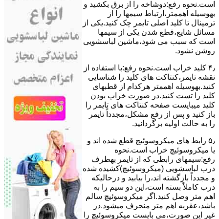
است.نحوه رﻓﻊ:دوشاخه را از ﺑﺮق بکشید و
بهوسیله اهممتر،ارﺗﺒﺎط سیمها را از
ﺗﺮﻣﯿﻨﺎل ﺗﺎ ﮐﻠﯿﺪ اﺻﻠﯽ ﺗﺎﯾﻤﺮ چک کنید.یکی از
مسائل شایع،ﻗﻄﻊ شدن ﯾﮑﯽ از سیمها
است که سبب می شود،ﻣﺎﺷﯿﻦ لباسشویی
روﺷﻦ نشود.
۴٫ ﮐﻠﯿﺪ ﺧﺮاب اﺳﺖ.نحوه رفع:ﺑﺎ اﺳﺘﻔﺎده از
ﻧﻘﺸﻪ ﺗﺎﯾﻤﺮ،ﮐﻨﺘﺎﮐﺖ ﻫﺎی ﮐﻠﯿﺪ را ﺷﻨﺎﺳﺎﯾﯽ
کنید.بهوسیله اهممتر هرکدام از قطبهای
ﮐﻠﯿﺪ را ﺗﺴﺖ ﮐﻨﯿﺪ.در ﺻﻮرت ﺧﺮاب ﺑﻮدن
ﮐﻠﯿﺪ میبایست ﺻﻔﺤﻪ ﮐﻨﺘﺎﮐﺖ ﻫﺎی ﺗﺎﯾﻤﺮ را
باز کنید و ﭘﺲ از رﻓﻊ مشکل،مجدداً ﺗﺎﯾﻤﺮ
را به حالت اوﻟﯿﻪ برگردانید.
۵٫ رابط های ﻣﯿﮑﺮوﺳﻮﺋﯿﭻ ﻗﻄﻊ شده اند و
ﯾﺎ ﻣﯿﮑﺮوﺳﻮﺋﯿﭻ ﺧﺮاب اﺳﺖ.نحوه
رفع:سیمهای راﺑﻄﯽ ﮐﻪ از ﺗﺎﯾﻤﺮ بهطرف
درب لباسشویی (ﻣﯿﮑﺮوﺳﻮﺋﯿﭻ)کشیده شده
و مجدداً بازگشته اند،را ﺑﯿﺎﺑﯿﺪ و درحالیکه
درب کاملاً ﺑﺴﺘﻪ اﺳﺖ،اﯾﻦ دو ﺳﯿﻢ را ﺑﻪ
اﻫﻢ ﻣﺘﺮ وصل کنید.اﮔﺮ ﻣﯿﮑﺮوﺳﻮﺋﯿﭻ ﺳﺎﻟﻢ
ﺑﺎﺷﺪ،ﻋﻘﺮﺑﻪ اهم متر ﻣﻨﺤﺮف میشود.در
ﻏﯿﺮ اﯾﻦ ﺻﻮرت،می بایست ﻣﯿﮑﺮوﺳﻮﺋﯿﭻ را