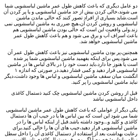
دو عامل دیگری که باعث کاهش طول عمر ماشین لباسشویی شما
می شوند،خالی کردن بیش از حد ماشین لباسشویی و یا پر کردن آن
است.شاید بسیاری از افراد تصور کنند که خالی ماندن ماشین
لباسشویی و روشن کردن آن،هیچ ضرری به ماشین لباسشویی نمی
زند.ولی واقعیت این است که خالی بودن ماشین لباسشویی هم
باعث اسراف آب و برق می شود و هم باعث کاهش طول عمر
ماشین لباسشویی خواهد شد.
همچنین،پر بودن ماشین لباسشویی نیز باعث کاهش طول عمر آن
می شود.پس برای اینکه بفهمید ماشین لباسشویی شما پر شده
است یا هنوز جا دارد،باید دست خود را در بالای لباس ها در ماشین
لباسشویی قرار دهید و کمی فشار دهید.در صورتی که اندازه ۱
انگشت میان سقف ماشین لباسشویی و لباس ها وجود داشت،دیگر
نباید ماشین لباسشویی را پر کنید.
قبل از روشن کردن ماشین لباسشویی چک کنید ذستمال کاغذی
داخل لباسشویی نباشد
یکی دیگر از عواملی که باعث کاهش طول عمر ماشین لباسشویی
شما می شود این است که بین لباس ها یا در جیب آن ها دستمال
کاغذی و کلید و...وجود داشته باشد.قبل از اینکه لباس ها را در
ماشین لباسشویی قرار دهید،جیب های آن ها را خالی کنید.برای
رعایت بهداشت بعد از استفاده از دستمال کاغذی آن را داخل سطل
زباله بیاندازید؛ خصوصاً اگر مصرف دستمال کاغذی تان بالاست.