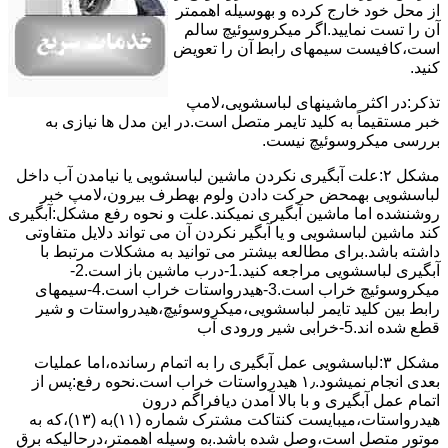
از ﻣﺤﻞ خود ﺧﺎرج کرده و بهوسیله اهممتر
آن را ﺗﺴﺖ ﻧﻤﺎﯾﯿﺪ.اﮔﺮ ﻣﯿﮑﺮوﺳﻮﺋﯿﭻ ﺳﺎﻟﻢ
اﺳﺖ،ﮐﺎﻓﯿﺴﺖ سیمهای راﺑﻄ آن را ﺗﻌﻮﯾﺾ
کنید.
ﺗﺬﮐﺮ:در اﮐﺜﺮ ماشینهای لباسشویی،ﻻﻣﭗ
ﺧﺒﺮ مستقیماً ﺑﻪ ﮐﻠﯿﺪ ﺗﺎﯾﻤﺮ ﻣﺘﺼﻞ اﺳﺖ.در اﯾﻦ مدل ها ﻧﯿﺎزی ﺑﻪ
بررسی ﻣﯿﮑﺮوﺳﻮﺋﯿﭻ نیست.
مشکل ۲:علت آبگیری نکردن ماشین لباسشویی یا نیامدن آب داخل
لباسشویی بهمحض ﺣﺮﮐﺖ دادن وﻟﻮم بهطرف ﺑﯿﺮون،ﻻﻣﭗ ﺧﺒﺮ
روشنشده اﻣﺎ ﻣﺎﺷﯿﻦ آﺑﮕﯿﺮی نمیکند.ﻋﻠﺖ و نحوه رﻓﻊ مشکل:آبگیری
کند ماشین لباسشویی و یا آبگیر نکردن آن می تواند دلایل متفاوتی
داشته باشد.برای مطالعه بیشتر می توانید به مشکلات مرتبط با
آبگیری لباسشویی مراجعه کنید.1-درب ﻣﺎﺷﯿﻦ ﺑﺎز اﺳﺖ.2-
ﻣﯿﮑﺮوﺳﻮﺋﯿﭻ ﺧﺮاب اﺳﺖ.3-ﻫﯿﺪرواﺳﺘﺎت ﺧﺮاب اﺳﺖ.4-سیمهای
راﺑﻂ ﺑﯿﻦ ﮐﻠﯿﺪ ﺗﺎﯾﻤﺮ لباسشویی،ﻣﯿﮑﺮوﺳﻮﺋﯿﭻ،ﻫﯿﺪرواﺳﺘﺎت و ﺷﯿﺮ
ﻗﻄﻊ ﺷﺪه اند.5-خرابی شیر ورودی آب
مشکل ۳:لباسشویی ﻋﻤﻞ آﺑﮕﯿﺮی را ﺑﻪ اﺗﻤﺎم رﺳﺎﻧﺪه،اﻣﺎ ﻋﻤﻠﯿﺎت
ﺑﻌﺪی اﻧﺠﺎم نمیشود.۱٫ ﻫﯿﺪرواﺳﺘﺎت ﺧﺮاب اﺳﺖ.نحوه رﻓﻊ:ﭘﺲ از
اﺗﻤﺎم عمل آﺑﮕﯿﺮی و ﺑﺎ ﺑﺎﻻ آﻣﺪن دﯾﺎﻓﺮاﮔﻢ درون
ﻫﯿﺪرواﺳﺘﺎت،میبایست ﮐﻨﺘﺎﮐﺖ ﻣﺸﺘﺮک شماره (۱۱)به (۱۳)،ﮐﻪ ﺑﻪ
ﻣﻮﺗﻮر ﻣﺘﺼﻞ اﺳﺖ،وﺻﻞ ﺷﺪه ﺑﺎﺷﺪ.ﺑه وسیله اهممتر،درحالیکه ﺑﺮق