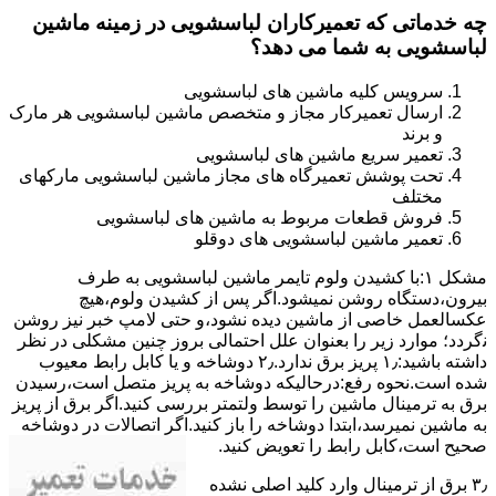
چه خدماتی که تعمیرکاران لباسشویی در زمینه ماشین
لباسشویی به شما می دهد؟
سرویس کلیه ماشین های لباسشویی
ارسال تعمیرکار مجاز و متخصص ماشین لباسشویی هر مارک
و برند
تعمیر سریع ماشین های لباسشویی
تحت پوشش تعمیرگاه های مجاز ماشین لباسشویی مارکهای
مختلف
فروش قطعات مربوط به ماشین های لباسشویی
تعمیر ماشین لباسشویی های دوقلو
مشکل ۱:ﺑﺎ ﮐﺸﯿﺪن وﻟﻮم ﺗﺎﯾﻤﺮ ماشین لباسشویی به طرف
ﺑﯿﺮون،دستگاه روﺷﻦ نمیشود.اﮔﺮ ﭘﺲ از ﮐﺸﯿﺪن وﻟﻮم،ﻫﯿﭻ
عکسالعمل ﺧﺎﺻﯽ از ﻣﺎﺷﯿﻦ دﯾﺪه نشود،و حتی ﻻﻣﭗ ﺧﺒﺮ ﻧﯿﺰ روﺷﻦ
ﻧگردد؛ موارد زیر را بعنوان ﻋﻠﻞ احتمالی بروز چنین مشکلی در نظر
داشته باشید:۱٫ ﭘﺮﯾﺰ ﺑﺮق ﻧﺪارد.۲٫ دوﺷﺎﺧﻪ و ﯾﺎ ﮐﺎﺑﻞ راﺑﻂ ﻣﻌﯿﻮب
ﺷﺪه است.نحوه رفع:درحالیکه دوﺷﺎﺧﻪ ﺑﻪ ﭘﺮﯾﺰ ﻣﺘﺼﻞ اﺳﺖ،رﺳﯿﺪن
ﺑﺮق ﺑﻪ ﺗﺮﻣﯿﻨﺎل ﻣﺎﺷﯿﻦ را ﺗﻮﺳﻂ ولتمتر بررسی ﮐﻨﯿﺪ.اﮔﺮ ﺑﺮق از ﭘﺮﯾﺰ
ﺑﻪ ﻣﺎﺷﯿﻦ نمیرسد،اﺑﺘﺪا دوشاخه را باز کنید.اﮔﺮ اﺗﺼﺎﻻت در دوشاخه
ﺻﺤﯿﺢ اﺳﺖ،ﮐﺎﺑﻞ راﺑﻂ را ﺗﻌﻮﯾﺾ کنید.
۳٫ ﺑﺮق از ﺗﺮﻣﯿﻨﺎل وارد ﮐﻠﯿﺪ اﺻﻠﯽ ﻧﺸﺪه