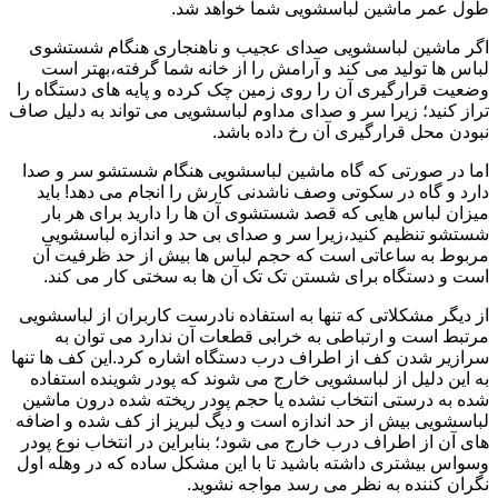
طول عمر ماشین لباسشویی شما خواهد شد.
اگر ماشین لباسشویی صدای عجیب و ناهنجاری هنگام شستشوی
لباس ها تولید می کند و آرامش را از خانه شما گرفته،بهتر است
وضعیت قرارگیری آن را روی زمین چک کرده و پایه های دستگاه را
تراز کنید؛ زیرا سر و صدای مداوم لباسشویی می تواند به دلیل صاف
نبودن محل قرارگیری آن رخ داده باشد.
اما در صورتی که گاه ماشین لباسشویی هنگام شستشو سر و صدا
دارد و گاه در سکوتی وصف ناشدنی کارش را انجام می دهد! باید
میزان لباس هایی که قصد شستشوی آن ها را دارید برای هر بار
شستشو تنظیم کنید،زیرا سر و صدای بی حد و اندازه لباسشویی
مربوط به ساعاتی است که حجم لباس ها بیش از حد ظرفیت آن
است و دستگاه برای شستن تک تک آن ها به سختی کار می کند.
از دیگر مشکلاتی که تنها به استفاده نادرست کاربران از لباسشویی
مرتبط است و ارتباطی به خرابی قطعات آن ندارد می توان به
سرازیر شدن کف از اطراف درب دستگاه اشاره کرد.این کف ها تنها
به این دلیل از لباسشویی خارج می شوند که پودر شوینده استفاده
شده به درستی انتخاب نشده یا حجم پودر ریخته شده درون ماشین
لباسشویی بیش از حد اندازه است و دیگ لبریز از کف شده و اضافه
های آن از اطراف درب خارج می شود؛ بنابراین در انتخاب نوع پودر
وسواس بیشتری داشته باشید تا با این مشکل ساده که در وهله اول
نگران کننده به نظر می رسد مواجه نشوید.