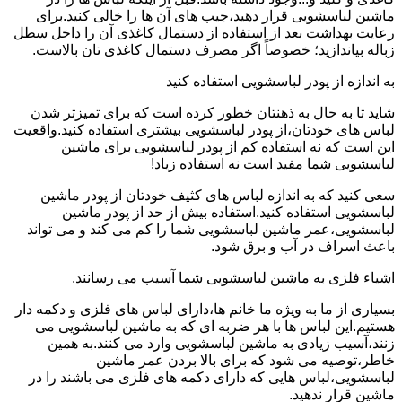
ماشین لباسشویی قرار دهید،جیب های آن ها را خالی کنید.برای
رعایت بهداشت بعد از استفاده از دستمال کاغذی آن را داخل سطل
زباله بیاندازید؛ خصوصاً اگر مصرف دستمال کاغذی تان بالاست.
به اندازه از پودر لباسشویی استفاده کنید
شاید تا به حال به ذهنتان خطور کرده است که برای تمیزتر شدن
لباس های خودتان،از پودر لباسشویی بیشتری استفاده کنید.واقعیت
این است که نه استفاده کم از پودر لباسشویی برای ماشین
لباسشویی شما مفید است نه استفاده زیاد!
سعی کنید که به اندازه لباس های کثیف خودتان از پودر ماشین
لباسشویی استفاده کنید.استفاده بیش از حد از پودر ماشین
لباسشویی،عمر ماشین لباسشویی شما را کم می کند و می تواند
باعث اسراف در آب و برق شود.
اشیاء فلزی به ماشین لباسشویی شما آسیب می رسانند.
بسیاری از ما به ویژه ما خانم ها،دارای لباس های فلزی و دکمه دار
هستیم.این لباس ها با هر ضربه ای که به ماشین لباسشویی می
زنند،آسیب زیادی به ماشین لباسشویی وارد می کنند.به همین
خاطر،توصیه می شود که برای بالا بردن عمر ماشین
لباسشویی،لباس هایی که دارای دکمه های فلزی می باشند را در
ماشین قرار ندهید.