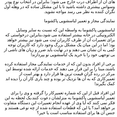
های آن از اطراف درب خارج می شود؛ بنابراین در انتخاب نوع پودر
وسواس بیشتری داشته باشید تا با این مشکل ساده که در وهله اول
نگران کننده به نظر می رسد مواجه نشوید.
نمایندگی مجاز و تعمیر لباسشویی پاکشوما
لباسشویی پاکشوما به واسطه این که نسبت به سایر وسایل
الکترونیکی در خانه بیشتر استفاده می شود،بنابراین درخواستی که
برای تعمیرات آن از طرف کاربران ثبت می شود نیز بیشتر خواهد
بود؛ اما در این میان یک مشکل بزرگ وجود دارد که کاربران توجه
کمی به آن نشان می دهند و در نهایت باید ضرر و زیان های ناشی از
بی توجهی خود را با خرید یک لباسشویی نو بپردازند!
برخی از افراد بدون این که از خدمات نمایندگی مجاز استفاده کرده
باشند،مبنا را بر این قرار می دهند که خدمات ارائه شده توسط این
مرکز در رده گران قیمت ترین ها قرار دارد و بهتر است از
تعمیرکاری که به آن ها نزدیک تر بوده و چند باری کار آن را دیده اند
کمک بگیرند!
این افراد قبل از این که شماره تعمیرکار را گرفته و وی را برای
تعمیر لباسشویی پاکشوما به منزلشان دعوت کنند،یک لحظه به این
فکر نمی کنند که آیا وی از عهده انجام تعمیرات این دستگاه متفاوت
بر خواهد آمد؟ یا این که قطعات استفاده شده از چه نوعی هستند و
جنس آن ها برای استفاده مناسب است یا خیر؟