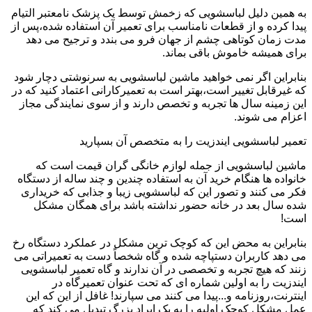
به همین دلیل لباسشویی که زخمش توسط یک پزشک نامعتبر التیام
پیدا کرده و از قطعات نامناسب برای تعمیر آن استفاده شده،پس از
مدت زمان کوتاهی چشم از جهان فرو می بندد و ترجیح می دهد
برای همیشه خاموش باقی بماند.
بنابراین اگر نمی خواهید ماشین لباسشویی به سرنوشتی دچار شود
که غیرقابل تغییر است،بهتر است به تعمیرکارانی اعتماد کنید که در
این زمینه سال ها تجربه و تخصص دارند و از سوی نمایندگی مجاز
اعزام می شوند.
تعمیر لباسشویی ایندزیت را به متخصص آن بسپارید
ماشین لباسشویی از جمله لوازم خانگی گران قیمت است که
خانواده ها هنگام خرید آن به استفاده چندین و چند ساله از دستگاه
فکر می کنند و تصور این که لباسشویی زیبا و جذابی که خریداری
شده سال بعد در خانه حضور نداشته باشد برای همگان مشکل
است!
بنابراین به محض این که کوچک ترین مشکل در عملکرد دستگاه رخ
می دهد کاربران دستپاچه شده و گاه شخصاً دست به تعمیراتی می
زنند که هیچ تجربه و تخصصی در آن ندارند و گاه تعمیر لباسشویی
ایندزیت را به اولین شماره ای که تحت عنوان تعمیرگاه در
اینترنت،روزنامه و...پیدا می کنند می سپارند! غافل از این که این
عمل مشکل کوچک اولیه را به یک ایراد بزرگ تبدیل می کند که