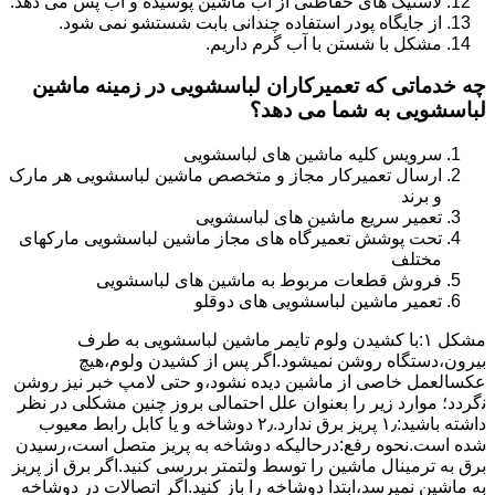
لاستیک های حفاظتی از آب ماشین پوسیده و آب پس می دهد.
از جایگاه پودر استفاده چندانی بابت شستشو نمی شود.
مشکل با شستن با آب گرم داریم.
چه خدماتی که تعمیرکاران لباسشویی در زمینه ماشین
لباسشویی به شما می دهد؟
سرویس کلیه ماشین های لباسشویی
ارسال تعمیرکار مجاز و متخصص ماشین لباسشویی هر مارک
و برند
تعمیر سریع ماشین های لباسشویی
تحت پوشش تعمیرگاه های مجاز ماشین لباسشویی مارکهای
مختلف
فروش قطعات مربوط به ماشین های لباسشویی
تعمیر ماشین لباسشویی های دوقلو
مشکل ۱:ﺑﺎ ﮐﺸﯿﺪن وﻟﻮم ﺗﺎﯾﻤﺮ ماشین لباسشویی به طرف
ﺑﯿﺮون،دستگاه روﺷﻦ نمیشود.اﮔﺮ ﭘﺲ از ﮐﺸﯿﺪن وﻟﻮم،ﻫﯿﭻ
عکسالعمل ﺧﺎﺻﯽ از ﻣﺎﺷﯿﻦ دﯾﺪه نشود،و حتی ﻻﻣﭗ ﺧﺒﺮ ﻧﯿﺰ روﺷﻦ
ﻧگردد؛ موارد زیر را بعنوان ﻋﻠﻞ احتمالی بروز چنین مشکلی در نظر
داشته باشید:۱٫ ﭘﺮﯾﺰ ﺑﺮق ﻧﺪارد.۲٫ دوﺷﺎﺧﻪ و ﯾﺎ ﮐﺎﺑﻞ راﺑﻂ ﻣﻌﯿﻮب
ﺷﺪه است.نحوه رفع:درحالیکه دوﺷﺎﺧﻪ ﺑﻪ ﭘﺮﯾﺰ ﻣﺘﺼﻞ اﺳﺖ،رﺳﯿﺪن
ﺑﺮق ﺑﻪ ﺗﺮﻣﯿﻨﺎل ﻣﺎﺷﯿﻦ را ﺗﻮﺳﻂ ولتمتر بررسی ﮐﻨﯿﺪ.اﮔﺮ ﺑﺮق از ﭘﺮﯾﺰ
ﺑﻪ ﻣﺎﺷﯿﻦ نمیرسد،اﺑﺘﺪا دوشاخه را باز کنید.اﮔﺮ اﺗﺼﺎﻻت در دوشاخه