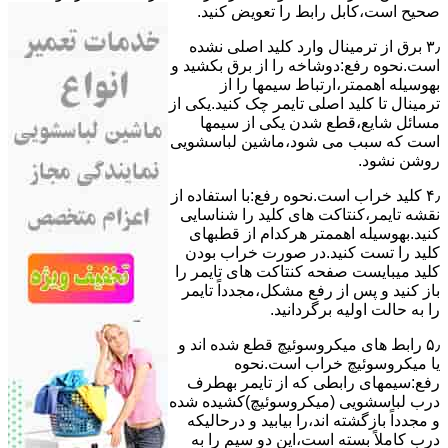
ﺻﺤﯿﺢ اﺳﺖ،ﮐﺎﺑﻞ راﺑﻂ را ﺗﻌﻮﯾﺾ کنید.
۳٫ ﺑﺮق از ﺗﺮﻣﯿﻨﺎل وارد ﮐﻠﯿﺪ اﺻﻠﯽ ﻧﺸﺪه
است.نحوه رﻓﻊ:دوشاخه را از ﺑﺮق بکشید و
بهوسیله اهممتر،ارﺗﺒﺎط سیمها را از
ﺗﺮﻣﯿﻨﺎل ﺗﺎ ﮐﻠﯿﺪ اﺻﻠﯽ ﺗﺎﯾﻤﺮ چک کنید.یکی از
مسائل شایع،ﻗﻄﻊ شدن ﯾﮑﯽ از سیمها
است که سبب می شود،ﻣﺎﺷﯿﻦ لباسشویی
روﺷﻦ نشود.
۴٫ ﮐﻠﯿﺪ ﺧﺮاب اﺳﺖ.نحوه رفع:ﺑﺎ اﺳﺘﻔﺎده از
ﻧﻘﺸﻪ ﺗﺎﯾﻤﺮ،ﮐﻨﺘﺎﮐﺖ ﻫﺎی ﮐﻠﯿﺪ را ﺷﻨﺎﺳﺎﯾﯽ
کنید.بهوسیله اهممتر هرکدام از قطبهای
ﮐﻠﯿﺪ را ﺗﺴﺖ ﮐﻨﯿﺪ.در ﺻﻮرت ﺧﺮاب ﺑﻮدن
ﮐﻠﯿﺪ میبایست ﺻﻔﺤﻪ ﮐﻨﺘﺎﮐﺖ ﻫﺎی ﺗﺎﯾﻤﺮ را
باز کنید و ﭘﺲ از رﻓﻊ مشکل،مجدداً ﺗﺎﯾﻤﺮ
را به حالت اوﻟﯿﻪ برگردانید.
۵٫ رابط های ﻣﯿﮑﺮوﺳﻮﺋﯿﭻ ﻗﻄﻊ شده اند و
ﯾﺎ ﻣﯿﮑﺮوﺳﻮﺋﯿﭻ ﺧﺮاب اﺳﺖ.نحوه
رفع:سیمهای راﺑﻄﯽ ﮐﻪ از ﺗﺎﯾﻤﺮ بهطرف
درب لباسشویی (ﻣﯿﮑﺮوﺳﻮﺋﯿﭻ)کشیده شده
و مجدداً بازگشته اند،را ﺑﯿﺎﺑﯿﺪ و درحالیکه
درب کاملاً ﺑﺴﺘﻪ اﺳﺖ،اﯾﻦ دو ﺳﯿﻢ را ﺑﻪ