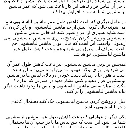
لباسشویی شما دارای ظرفیت ۶ کیلو است،هرگز بیشتر از ۶ کیلو در
داخل آن لباس قرار ندهید.این کار باعث می شود که عمر ماشین
لباسشویی شما به شدت افزایش پیدا کند.
دو عامل دیگری که باعث کاهش طول عمر ماشین لباسشویی شما
می شوند،خالی کردن بیش از حد ماشین لباسشویی و یا پر کردن آن
است.شاید بسیاری از افراد تصور کنند که خالی ماندن ماشین
لباسشویی و روشن کردن آن،هیچ ضرری به ماشین لباسشویی نمی
زند.ولی واقعیت این است که خالی بودن ماشین لباسشویی هم
باعث اسراف آب و برق می شود و هم باعث کاهش طول عمر
ماشین لباسشویی خواهد شد.
همچنین،پر بودن ماشین لباسشویی نیز باعث کاهش طول عمر آن
می شود.پس برای اینکه بفهمید ماشین لباسشویی شما پر شده
است یا هنوز جا دارد،باید دست خود را در بالای لباس ها در ماشین
لباسشویی قرار دهید و کمی فشار دهید.در صورتی که اندازه ۱
انگشت میان سقف ماشین لباسشویی و لباس ها وجود داشت،دیگر
نباید ماشین لباسشویی را پر کنید.
قبل از روشن کردن ماشین لباسشویی چک کنید ذستمال کاغذی
داخل لباسشویی نباشد
یکی دیگر از عواملی که باعث کاهش طول عمر ماشین لباسشویی
شما می شود این است که بین لباس ها یا در جیب آن ها دستمال
کاغذی و کلید و...وجود داشته باشد.قبل از اینکه لباس ها را در