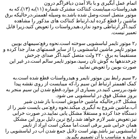
اﺗﻤﺎم عمل آﺑﮕﯿﺮی و ﺑﺎ ﺑﺎﻻ آﻣﺪن دﯾﺎﻓﺮاﮔﻢ درون
ﻫﯿﺪرواﺳﺘﺎت،میبایست ﮐﻨﺘﺎﮐﺖ ﻣﺸﺘﺮک شماره (۱۱)به (۱۳)،ﮐﻪ ﺑﻪ
ﻣﻮﺗﻮر ﻣﺘﺼﻞ اﺳﺖ،وﺻﻞ ﺷﺪه ﺑﺎﺷﺪ.ﺑه وسیله اهممتر،درحالیکه ﺑﺮق
ﻣﺎﺷﯿﻦ را ﻗﻄﻊ کرده اید،ارﺗﺒﺎط ﮐﻨﺘﺎﮐﺖ ﻫﺎی ﻣﺬﮐﻮر را ﻣﺸﺎﻫﺪه
کنید.اﮔﺮ ارﺗﺒﺎطی وجود ندارد،ﻫﯿﺪرواﺳﺘﺎت را ﺗﻌﻮﯾﺾ ﮐﻨﯿﺪ،زﯾﺮا قابل
ﺗﻌﻤﯿﺮ نیست.
۲٫ ﻣﻮﺗﻮر ﺗﺎﯾﻤﺮ لباسشویی ﺳﻮﺧﺘﻪ اﺳﺖ.نحوه رﻓﻊ:سیمهای ﺑﻮﺑﯿﻦ
ﻣﻮﺗﻮر ﺗﺎﯾﻤﺮ ماشین لباسشویی را از ﺳﺎﯾﺮ قسمتهای ﻣﺪار ﺟﺪا کرده و
مستقیماً ﺑﻪ برق ۲۲۰ وﻟﺖ ﻣﺘﺼﻞ کنید.اﮔﺮ ﺻﺪای ﭼﺮﺧﺶ
چرخدندهها به گوش تان رﺳﯿﺪ،ﻣﻮﺗﻮر ﺗﺎﯾﻤﺮ ﺳﺎﻟﻢ اﺳﺖ.در ﻏﯿﺮ اﯾﻦ
ﺻﻮرت ﺑﻮﺑﯿﻦ را ﺗﻌﻮﯾﺾ ﻧﻤﺎﯾﯿﺪ.
۳٫ ﺳﯿﻢ راﺑﻂ ﺑﯿﻦ ﻣﻮﺗﻮر ﺗﺎﯾﻤﺮ و ﻫﯿﺪرواﺳﺘﺎت ﻗﻄﻊ ﺷﺪه اﺳﺖ.به
کمک اهممتر ارﺗﺒﺎط اﯾﻦ ﺳﯿﻢ را،ﮐﻪ میبایست از روی ﻧﻘﺸﻪ ﭘﯿﺪا
ﺷﻮد،بررسی ﮐﻨﯿﺪ.در ﺑﺴﯿﺎری از موارد،ﻗﻄﻊ ﺷﺪن اﯾﻦ ﺳﯿﻢ ﻣﻨﺠﺮ ﺑﻪ
ﺑﺮوز مشکل ﻓﻮق در لباسشویی می شود.
مشکل ۴:درحالیکه ﻣﺎﺷﯿﻦ ﺧﺎﻣﻮش اﺳﺖ،ﺑﺎ ﺑﺎز ﺷﺪن ﺷﯿﺮ
آب،ﻣﺎﺷﯿﻦ ﺷﺮوع ﺑﻪ آﺑﮕﯿﺮی میکند.نحوه رﻓﻊ:می بایست ﺷﯿﺮ را از
دستگاه جدا کرده و مستقلا مشکل یابی نمایید.در صورت خرابی
نیز،تعویض شیر لازم خواهد شد.رایج ترین دلیل بروز این مشکل
همان خرابی شیر برقی است.اما ممکن است ایراد از تایمر
لباسشویی نیز باشد.بهتر است دلایل جمع شدن آب در لباسشویی را
بدانید و متناسب با آن تصمیم بگیرید.