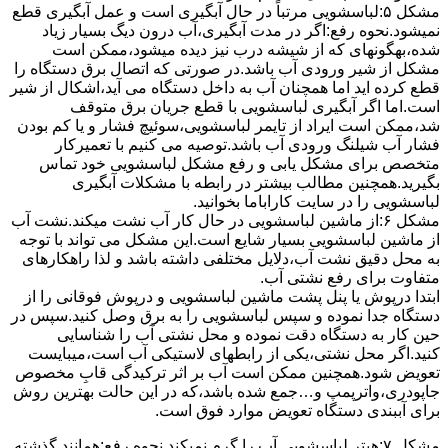
مشکل ۵:لباسشویی مرتباً در ﺣﺎل آﺑﮕﯿﺮی اﺳﺖ و ﻋﻤﻞ آﺑﮕﯿﺮی ﻗﻄﻊ
نمیشود.نحوه رﻓﻊ:اﮔﺮ در ﻣﺪت آﺑﮕﯿﺮی،آب درون دﯾﮓ ﺑﺴﯿﺎر زﯾﺎد
ﺷﺪه،بهگونهای ﮐﻪ از ﺷﯿﺸﻪ درب ﻧﯿﺰ دﯾﺪه میشود،ممکن است
مشکل از شیر ورودی آب باشد.در صورتی که اتصال برق دستگاه را
قطع کرده اید اما همچنان آب به داخل دستگاه می آید،اشکال از شیر
است.اما اگر آبگیری لباسشویی با قطع جریان برق متوقف
شد،ممکن است ایراد از تایمر لباسشویی،سوئیچ فشار و یا کم بودن
فشار آب شیلنگ ورودی آب باشد.توصیه می کنیم با تعمیرکار
متخصص برای مشکل یابی و رفع مشکل لباسشویی خود تماس
بگیرید.همچنین مطالب بیشتر در رابطه با مشکلات آبگیری
لباسشویی را در سایت کاراباما بخوانید.
مشکل ۶:از ﻣﺎﺷﯿﻦ لباسشویی در ﺣﺎل ﮐﺎر آب ﻧﺸﺖ میکند.نشت آب
از ماشین لباسشویی بسیار شایع است.این مشکل می تواند با توجه
به محل دقیق نشت آب،دلایل مختلفی داشته باشد و لذا راهکارهای
متفاوت برای رفع نشتی آب.
ابتدا درپوش یا پنل ﭘﺸﺖ ﻣﺎﺷﯿﻦ لباسشویی و درپوش ﻓﻮﻗﺎﻧﯽ را از
دستگاه ﺟﺪا ﻧﻤﻮده و ﺳﭙﺲ لباسشویی را ﺑﻪ ﺑﺮق وصل ﮐﻨﯿﺪ.سپس در
حین کار به دستگاه دقت نموده و ﻣﺤﻞ نشتی آب را ﺷﻨﺎﺳﺎﯾﯽ
کنید.اﮔﺮ ﻣﺤﻞ نشتی،ﯾﮑﯽ از رابطهای ﻻﺳﺘﯿﮑﯽ آب اﺳﺖ،میبایست
ﺗﻌﻮﯾﺾ شود.همچنین ﻣﻤﮑﻦ اﺳﺖ آب بر اثر ﺗﺮﮐﯿﺪﮔﯽ قابِ ﻣﺨﺼﻮص
ﺟﺎﭘﻮدری،واترپمپ و…جمع شده ﺑﺎﺷﺪ،ﮐﻪ در این حالت بهترین روش
برای آببندی دستگاه ﺗﻌﻮﯾﺾ ﻣﻮارد ﻓﻮق اﺳﺖ.
مشکل ۷:ﻫﯿﺘﺮ لباسشویی آب را ﮔﺮم نمیکند.نحوه رﻓﻊ:ﻫﻤﺎﻧﻨﺪ ﮔﺬﺷﺘﻪ