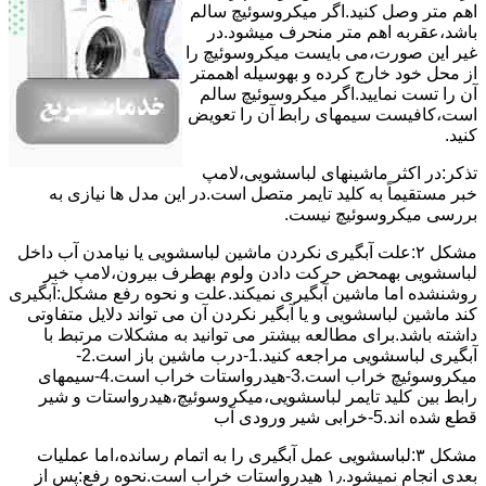
اﻫﻢ ﻣﺘﺮ وصل کنید.اﮔﺮ ﻣﯿﮑﺮوﺳﻮﺋﯿﭻ ﺳﺎﻟﻢ
ﺑﺎﺷﺪ،ﻋﻘﺮﺑﻪ اهم متر ﻣﻨﺤﺮف میشود.در
ﻏﯿﺮ اﯾﻦ ﺻﻮرت،می بایست ﻣﯿﮑﺮوﺳﻮﺋﯿﭻ را
از ﻣﺤﻞ خود ﺧﺎرج کرده و بهوسیله اهممتر
آن را ﺗﺴﺖ ﻧﻤﺎﯾﯿﺪ.اﮔﺮ ﻣﯿﮑﺮوﺳﻮﺋﯿﭻ ﺳﺎﻟﻢ
اﺳﺖ،ﮐﺎﻓﯿﺴﺖ سیمهای راﺑﻄ آن را ﺗﻌﻮﯾﺾ
کنید.
ﺗﺬﮐﺮ:در اﮐﺜﺮ ماشینهای لباسشویی،ﻻﻣﭗ
ﺧﺒﺮ مستقیماً ﺑﻪ ﮐﻠﯿﺪ ﺗﺎﯾﻤﺮ ﻣﺘﺼﻞ اﺳﺖ.در اﯾﻦ مدل ها ﻧﯿﺎزی ﺑﻪ
بررسی ﻣﯿﮑﺮوﺳﻮﺋﯿﭻ نیست.
مشکل ۲:علت آبگیری نکردن ماشین لباسشویی یا نیامدن آب داخل
لباسشویی بهمحض ﺣﺮﮐﺖ دادن وﻟﻮم بهطرف ﺑﯿﺮون،ﻻﻣﭗ ﺧﺒﺮ
روشنشده اﻣﺎ ﻣﺎﺷﯿﻦ آﺑﮕﯿﺮی نمیکند.ﻋﻠﺖ و نحوه رﻓﻊ مشکل:آبگیری
کند ماشین لباسشویی و یا آبگیر نکردن آن می تواند دلایل متفاوتی
داشته باشد.برای مطالعه بیشتر می توانید به مشکلات مرتبط با
آبگیری لباسشویی مراجعه کنید.1-درب ﻣﺎﺷﯿﻦ ﺑﺎز اﺳﺖ.2-
ﻣﯿﮑﺮوﺳﻮﺋﯿﭻ ﺧﺮاب اﺳﺖ.3-ﻫﯿﺪرواﺳﺘﺎت ﺧﺮاب اﺳﺖ.4-سیمهای
راﺑﻂ ﺑﯿﻦ ﮐﻠﯿﺪ ﺗﺎﯾﻤﺮ لباسشویی،ﻣﯿﮑﺮوﺳﻮﺋﯿﭻ،ﻫﯿﺪرواﺳﺘﺎت و ﺷﯿﺮ
ﻗﻄﻊ ﺷﺪه اند.5-خرابی شیر ورودی آب
مشکل ۳:لباسشویی ﻋﻤﻞ آﺑﮕﯿﺮی را ﺑﻪ اﺗﻤﺎم رﺳﺎﻧﺪه،اﻣﺎ ﻋﻤﻠﯿﺎت
ﺑﻌﺪی اﻧﺠﺎم نمیشود.۱٫ ﻫﯿﺪرواﺳﺘﺎت ﺧﺮاب اﺳﺖ.نحوه رﻓﻊ:ﭘﺲ از