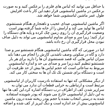
یا حداقل می توانید که لباس های فلزی را برعکس کنید و به صورت
برعکس در ماشین لباسشویی قرار دهید.این کار باعث افزایش
طول عمر ماشین لباسشویی شما خواهد شد.
اگر ماشین لباسشویی صدای عجیب و ناهنجاری هنگام شستشوی
لباس ها تولید می کند و آرامش را از خانه شما گرفته،بهتر است
وضعیت قرارگیری آن را روی زمین چک کرده و پایه های دستگاه را
تراز کنید؛ زیرا سر و صدای مداوم لباسشویی می تواند به دلیل صاف
نبودن محل قرارگیری آن رخ داده باشد.
اما در صورتی که گاه ماشین لباسشویی هنگام شستشو سر و صدا
دارد و گاه در سکوتی وصف ناشدنی کارش را انجام می دهد! باید
میزان لباس هایی که قصد شستشوی آن ها را دارید برای هر بار
شستشو تنظیم کنید،زیرا سر و صدای بی حد و اندازه لباسشویی
مربوط به ساعاتی است که حجم لباس ها بیش از حد ظرفیت آن
است و دستگاه برای شستن تک تک آن ها به سختی کار می کند.
از دیگر مشکلاتی که تنها به استفاده نادرست کاربران از لباسشویی
مرتبط است و ارتباطی به خرابی قطعات آن ندارد می توان به
سرازیر شدن کف از اطراف درب دستگاه اشاره کرد.این کف ها تنها
به این دلیل از لباسشویی خارج می شوند که پودر شوینده استفاده
شده به درستی انتخاب نشده یا حجم پودر ریخته شده درون ماشین
لباسشویی بیش از حد اندازه است و دیگ لبریز از کف شده و اضافه