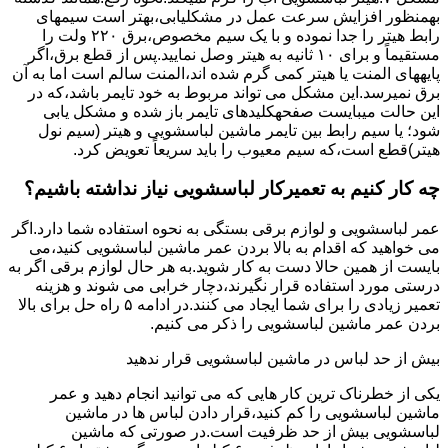
بهمنظور اﻓﺰاﯾﺶ ﺳﺮﻋﺖ ﻋﻤﻞ در مشکلیابی،بهتر است سیمهای
راﺑﻂ ﻫﯿﺘﺮ را ﺟﺪا ﻧﻤﻮده و ﺑﺎ ﯾﮏ ﺳﯿﻢ ﻣﺨﺼﻮص،برق ۲۲۰ ولت را
مستقیماً و برای ۱۰ ﺛﺎﻧﯿﻪ ﺑﻪ ﻫﯿﺘﺮ وصل نمایید.ﭘﺲ از ﻗﻄﻊ ﺑﺮق،اﮔﺮ
پایههای اﻟﻤﻨﺖ یا هیتر کمی ﮔﺮم ﺷﺪه اند،اﻟﻤﻨﺖ ﺳﺎﻟﻢ است اما ﺑﻪ آن
ﺑﺮق نمیرسد.اﯾﻦ ﻣﺸﮑﻞ می تواند مربوط به ﺧﻮد ﺗﺎﯾﻤﺮ باشد،ﮐﻪ در
این حالت میبایست صفحهکلیدهای ﺗﺎﯾﻤﺮ باز شده و مشکل یابی
شود؛ ﯾﺎ ﺳﯿﻢ راﺑﻂ ﺑﯿﻦ ﺗﺎﯾﻤﺮ ماشین لباسشویی و ﻫﯿﺘﺮ (سیم ﻧﻮل
ﻫﯿﺘﺮ)ﻗﻄﻊ اﺳﺖ،ﮐﻪ ﺳﯿﻢ ﻣﻌﯿﻮب را ﺑﺎﯾﺪ سریعاً ﺗﻌﻮﯾﺾ کرد.
چه کار کنیم به تعمیرکار لباسشویی نیاز نداشته باشیم؟
عمر لباسشویی و لوازم برقی بستگی به نحوه استفاده شما دارد.اگر
می خواهید که اقدام به بالا بردن عمر ماشین لباسشویی کنید،می
بایست از همین حالا دست به کار شوید.به هر حال لوازم برقی اگر به
درستی مورد استفاده قرار نگیرند،دچار خرابی می شوند و هزینه
تعمیر زیادی را برای شما ایجاد می کنند.در ادامه ۵ راه حل برای بالا
بردن عمر ماشین لباسشویی را ذکر می کنیم.
بیش از حد لباس در ماشین لباسشویی قرار ندهید
یکی از خطرناک ترین کار هایی که می توانید انجام دهید و عمر
ماشین لباسشویی را کم کنید،قرار دادن لباس ها در ماشین
لباسشویی بیش از حد ظرفیت است.در صورتی که ماشین