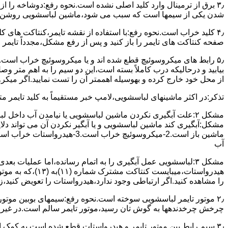
۳٫ ﺑﺮق از ﺗﺮﻣﯿﻨﺎل وارد ﮐﻠﯿﺪ اﺻﻠﯽ ﻧﺸﺪه است.نحوه رﻓﻊ:دوشاخه را از
شدن ﯾﮑﯽ از سیمها است که سبب می شود،ﻣﺎﺷﯿﻦ لباسشویی روﺷﻦ 
۴٫ ﮐﻠﯿﺪ ﺧﺮاب اﺳﺖ.نحوه رفع:ﺑﺎ اﺳﺘﻔﺎده از ﻧﻘﺸﻪ ﺗﺎﯾﻤﺮ،ﮐﻨﺘﺎﮐﺖ ﻫﺎی 
ﺻﻔﺤﻪ ﮐﻨﺘﺎﮐﺖ ﻫﺎی ﺗﺎﯾﻤﺮ را باز کنید و ﭘﺲ از رﻓﻊ مشکل،مجدداً ﺗﺎﯾﻤﺮ را
۵٫ رابط های ﻣﯿﮑﺮوﺳﻮﺋﯿﭻ ﻗﻄﻊ شده اند و ﯾﺎ ﻣﯿﮑﺮوﺳﻮﺋﯿﭻ ﺧﺮاب اﺳﺖ.
ﺑﯿﺎﺑﯿﺪ و درحالیکه درب کاملاً ﺑﺴﺘﻪ اﺳﺖ،اﯾﻦ دو ﺳﯿﻢ را ﺑﻪ اﻫﻢ ﻣﺘﺮ
از ﻣﺤﻞ خود ﺧﺎرج کرده و بهوسیله اهممتر آن را ﺗﺴﺖ ﻧﻤﺎﯾﯿﺪ.اﮔﺮ ﻣﯿﮑ
ﺗﺬﮐﺮ:در اﮐﺜﺮ ماشینهای لباسشویی،ﻻﻣﭗ ﺧﺒﺮ مستقیماً ﺑﻪ ﮐﻠﯿﺪ ﺗﺎﯾﻤﺮ 
مشکل ۲:علت آبگیری نکردن ماشین لباسشویی یا نیامدن آب د
آب
ﻫﯿﺪرواﺳﺘﺎت،میبا
را ﻣﺸﺎﻫﺪه کنید.اﮔﺮ ارﺗﺒﺎطی وجود ندارد،ﻫﯿﺪرواﺳﺘﺎت را ﺗﻌﻮﯾﺾ ﮐﻨﯿﺪ،ز
ﭼﺮﺧﺶ چرخدندهها به گوش تان رﺳﯿﺪ،ﻣﻮﺗﻮر ﺗﺎﯾﻤﺮ ﺳﺎﻟﻢ اﺳﺖ.در ﻏﯿﺮ اﯾ
۳٫ ﺳﯿﻢ راﺑﻂ ﺑﯿﻦ ﻣﻮﺗﻮر ﺗﺎﯾﻤﺮ و ﻫﯿﺪرواﺳﺘﺎت ﻗﻄﻊ ﺷﺪه اﺳﺖ.به کمک 