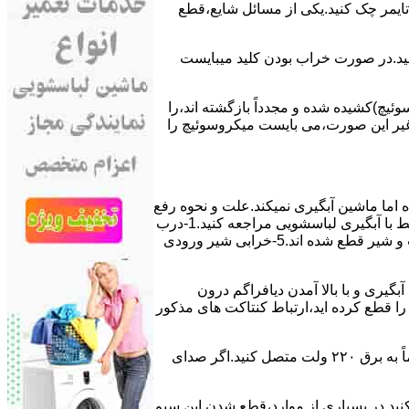
ﯽ ﺗﺎﯾﻤﺮ چک کنید.یکی از مسائل شایع،ﻗﻄﻊ
 ﮐﻨﯿﺪ.در ﺻﻮرت ﺧﺮاب ﺑﻮدن ﮐﻠﯿﺪ میبایست
ﯿﭻ)کشیده شده و مجدداً بازگشته اند،را
ر ﻏﯿﺮ اﯾﻦ ﺻﻮرت،می بایست ﻣﯿﮑﺮوﺳﻮﺋﯿﭻ را
اﻣﺎ ﻣﺎﺷﯿﻦ آﺑﮕﯿﺮی نمیکند.ﻋﻠﺖ و نحوه رﻓﻊ
مشکل:آبگیری کند ماشین لباسشویی و یا آبگیر نکردن آن می تواند دلایل متفاوتی داشته باشد.برای مطالعه بیشتر می توانید به مشکلات مرتبط با آبگیری لباسشویی مراجعه کنید.1-درب
ﻣﺎﺷﯿﻦ ﺑﺎز اﺳﺖ.2-ﻣﯿﮑﺮوﺳﻮﺋﯿﭻ ﺧﺮاب اﺳﺖ.3-ﻫﯿﺪرواﺳﺘﺎت ﺧﺮاب اﺳﺖ.4-سیمهای راﺑﻂ ﺑﯿﻦ ﮐﻠﯿﺪ ﺗﺎﯾﻤﺮ لباسشویی،ﻣﯿﮑﺮوﺳﻮﺋﯿﭻ،ﻫﯿﺪرواﺳﺘﺎت و ﺷﯿﺮ ﻗﻄﻊ ﺷﺪه اند.5-خرابی شیر ورودی
اﺳﺖ.نحوه رﻓﻊ:ﭘﺲ از اﺗﻤﺎم عمل آﺑﮕﯿﺮی و ﺑﺎ ﺑﺎﻻ آﻣﺪن دﯾﺎﻓﺮاﮔﻢ درون
لیکه ﺑﺮق ﻣﺎﺷﯿﻦ را ﻗﻄﻊ کرده اید،ارﺗﺒﺎط ﮐﻨﺘﺎﮐﺖ ﻫﺎی ﻣﺬﮐﻮر
۲٫ ﻣﻮﺗﻮر ﺗﺎﯾﻤﺮ لباسشویی ﺳﻮﺧﺘﻪ اﺳﺖ.نحوه رﻓﻊ:سیمهای ﺑﻮﺑﯿﻦ ﻣﻮﺗﻮر ﺗﺎﯾﻤﺮ ماشین لباسشویی را از ﺳﺎﯾﺮ قسمتهای ﻣﺪار ﺟﺪا کرده و مستقیماً ﺑﻪ برق ۲۲۰ وﻟﺖ ﻣﺘﺼﻞ کنید.اﮔﺮ ﺻﺪای
ﮐﻨﯿﺪ.در ﺑﺴﯿﺎری از موارد،ﻗﻄﻊ ﺷﺪن اﯾﻦ ﺳﯿﻢ