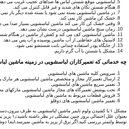
لباسشویی موقع شستن لباس ها صداهای عجیب غریب می دهد
هنگام شستن تکان های شدید و غیر قابل کنترل می کند.
در ماشین لباسشویی بسته نمی شود یا بسته شده دیگر باز نمی 
خشک کن ماشین کار نمی کند.
وقتی خشک کن کار می کند ماشین لباسشویی بسیار صدا می ده
زمان سنج ماشین لباسشویی درست نشان نمی دهد.
ماشین لباسشویی کف می کند و کفش از ماشین در هنگام شستن
لاستیک های حفاظتی از آب ماشین پوسیده و آب پس می دهد.
از جایگاه پودر استفاده چندانی بابت شستشو نمی شود.
مشکل با شستن با آب گرم داریم.
چه خدماتی که تعمیرکاران لباسشویی در زمینه ماشین لب
سرویس کلیه ماشین های لباسشویی
ارسال تعمیرکار مجاز و متخصص ماشین لباسشویی هر مارک و 
تعمیر سریع ماشین های لباسشویی
تحت پوشش تعمیرگاه های مجاز ماشین لباسشویی مارکهای م
فروش قطعات مربوط به ماشین های لباسشویی
تعمیر ماشین لباسشویی های دوقلو
مشکل ۱:ﺑﺎ ﮐﺸﯿﺪن وﻟﻮم ﺗﺎﯾﻤﺮ ماشین لباسشویی به طرف ﺑﯿﺮون
ﺗﻮﺳﻂ ولتمتر بررسی ﮐﻨﯿﺪ.اﮔﺮ ﺑﺮق از ﭘﺮﯾﺰ ﺑﻪ ﻣﺎﺷﯿﻦ نمیرسد،اﺑﺘﺪا دو