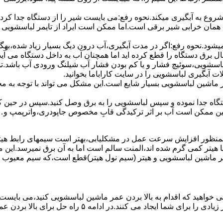
 ﺷﺮوع ﺑﻪ آﺑﮕﯿﺮی میکند.نحوه رﻓﻊ:می بایست ﺷﯿﺮ را از دستگاه جدا کر
 همان خرابی شیر برقی است.اما ممکن است ایراد از تایمر لباسشویی 
ﻊ نمیشود.نحوه رﻓﻊ:اﮔﺮ در ﻣﺪت آﺑﮕﯿﺮی،آب درون دﯾﮓ ﺑﺴﯿﺎر زﯾﺎد ﺷﺪه،بهگ
ق دستگاه را قطع کرده اید اما همچنان آب به داخل دستگاه می آید،
باسشویی،سوئیچ فشار و یا کم بودن فشار آب شیلنگ ورودی آب باشد.
 آبگیری لباسشویی را در سایت کاراباما بخوانید.
 از ماشین لباسشویی بسیار شایع است.این مشکل می تواند با توجه به 
تگاه ﺟﺪا ﻧﻤﻮده و ﺳﭙﺲ لباسشویی را ﺑﻪ ﺑﺮق وصل ﮐﻨﯿﺪ.سپس در حین ک
 ﻣﻤﮑﻦ اﺳﺖ آب بر اثر ﺗﺮﮐﯿﺪﮔﯽ قابِ ﻣﺨﺼﻮص ﺟﺎﭘﻮدری،واترپمپ و…جم
اﻟﻤﻨﺖ یا هیتر کمی ﮔﺮم ﺷﺪه اند،اﻟﻤﻨﺖ ﺳﺎﻟﻢ است اما ﺑﻪ آن ﺑﺮق نمیرسد.ا
ﻤﺮ ماشین لباسشویی و ﻫﯿﺘﺮ (سیم ﻧﻮل ﻫﯿﺘﺮ)ﻗﻄﻊ اﺳﺖ،ﮐﻪ ﺳﯿﻢ ﻣﻌﯿﻮب را 
 خواهید که اقدام به بالا بردن عمر ماشین لباسشویی کنید،می بایست ا
امه ۵ راه حل برای بالا بردن عمر ماشین لباسشویی را ذکر می کنیم.