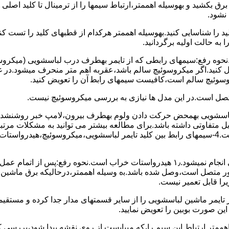
 ﺑﺮق بکشید و بهوسیله اهممتر،ارﺗﺒﺎط سیمها را از ﺗﺮﻣﯿﻨﺎل ﺗﺎ ﮐﻠﯿﺪ اﺻﻠ
نشود.
ﮐﻠﯿﺪ را ﺷﻨﺎﺳﺎﯾﯽ کنید.بهوسیله اهممتر هرکدام از قطبهای ﮐﻠﯿﺪ را ﺗﺴﺖ
 به حالت اوﻟﯿﻪ برگردانید.
نحوه رفع:سیمهای راﺑﻄﯽ ﮐﻪ از ﺗﺎﯾﻤﺮ بهطرف درب لباسشویی (ﻣﯿﮑﺮوﺳﻮﺋ
 وصل کنید.اﮔﺮ ﻣﯿﮑﺮوﺳﻮﺋﯿﭻ ﺳﺎﻟﻢ ﺑﺎﺷﺪ،ﻋﻘﺮﺑﻪ اهم متر ﻣﻨﺤﺮف میشود.د
ﺮوﺳﻮﺋﯿﭻ ﺳﺎﻟﻢ اﺳﺖ،ﮐﺎﻓﯿﺴﺖ سیمهای راﺑﻄ آن را ﺗﻌﻮﯾﺾ کنید.
ﻣﺘﺼﻞ اﺳﺖ.در اﯾﻦ مدل ها ﻧﯿﺎزی ﺑﻪ بررسی ﻣﯿﮑﺮوﺳﻮﺋﯿﭻ نیست.
اخل لباسشویی بهمحض ﺣﺮﮐﺖ دادن وﻟﻮم بهطرف ﺑﯿﺮون،ﻻﻣﭗ ﺧﺒﺮ روشنشده 
مشکل ۳:لباسشویی ﻋﻤﻞ آﺑﮕﯿﺮی را ﺑﻪ اﺗﻤﺎم رﺳﺎﻧﺪه،اﻣﺎ ﻋﻤﻠﯿﺎت ﺑﻌﺪی اﻧﺠﺎم نمیشود.۱٫ ﻫﯿﺪرواﺳﺘﺎت ﺧﺮاب 
یست ﮐﻨﺘﺎﮐﺖ ﻣﺸﺘﺮک شماره (۱۱)به (۱۳)،ﮐﻪ ﺑﻪ ﻣﻮﺗﻮر ﻣﺘﺼﻞ اﺳﺖ،وﺻﻞ ﺷﺪه ﺑﺎﺷﺪ.ﺑه وسیله اهممتر،درحا
ﯾﺮا قابل ﺗﻌﻤﯿﺮ نیست.
ﻦ ﺻﻮرت ﺑﻮﺑﯿﻦ را ﺗﻌﻮﯾﺾ ﻧﻤﺎﯾﯿﺪ.
اهممتر ارﺗﺒﺎط اﯾﻦ ﺳﯿﻢ را،ﮐﻪ میبایست از روی ﻧﻘﺸﻪ ﭘﯿﺪا ﺷﻮد،بررسی 