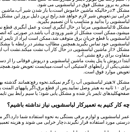
ﻣﻨﺠﺮ ﺑﻪ ﺑﺮوز مشکل ﻓﻮق در لباسشویی می شود.
مشکل ۴:درحالیکه ﻣﺎﺷﯿﻦ ﺧﺎﻣﻮش اﺳﺖ،ﺑﺎ ﺑﺎز ﺷﺪن ﺷﯿﺮ آب،ﻣﺎﺷﯿﻦ
خرابی نیز،تعویض شیر لازم خواهد شد.رایج ترین دلیل بروز این مشکل
لباسشویی را بدانید و متناسب با آن تصمیم بگیرید.
مشکل ۵:لباسشویی مرتباً در ﺣﺎل آﺑﮕﯿﺮی اﺳﺖ و ﻋﻤﻞ آﺑﮕﯿﺮی ﻗﻄ
میشود،ممکن است مشکل از شیر ورودی آب باشد.در صورتی که اتصال بر
لباسشویی با قطع جریان برق متوقف شد،ممکن است ایراد از تایمر ل
لباسشویی خود تماس بگیرید.همچنین مطالب بیشتر در رابطه با مشکلات
مشکل ۶:از ﻣﺎﺷﯿﻦ لباسشویی در ﺣﺎل ﮐﺎر آب ﻧﺸﺖ میکند.نشت آب
متفاوت برای رفع نشتی آب.
ابتدا درپوش یا پنل ﭘﺸﺖ ﻣﺎﺷﯿﻦ لباسشویی و درپوش ﻓﻮﻗﺎﻧﯽ را از دس
نشتی،ﯾﮑﯽ از رابطهای ﻻﺳﺘﯿﮑﯽ آب اﺳﺖ،میبایست ﺗﻌﻮﯾﺾ شود.همچنین
ﺗﻌﻮﯾﺾ ﻣﻮارد ﻓﻮق اﺳﺖ.
برای ۱۰ ﺛﺎﻧﯿﻪ ﺑﻪ ﻫﯿﺘﺮ وصل نمایید.ﭘﺲ از ﻗﻄﻊ ﺑﺮق،اﮔﺮ پایههای 
صفحهکلیدهای ﺗﺎﯾﻤﺮ باز شده و مشکل یابی شود؛ ﯾﺎ ﺳﯿﻢ راﺑﻂ ﺑﯿﻦ ﺗﺎﯾ
چه کار کنیم به تعمیرکار لباسشویی نیاز نداشته باشیم؟
عمر لباسشویی و لوازم برقی بستگی به نحوه استفاده شما دارد.اگر می
درستی مورد استفاده قرار نگیرند،دچار خرابی می شوند و هزینه تعمیر زیادی را برای شما ایجاد می کنند.در اد