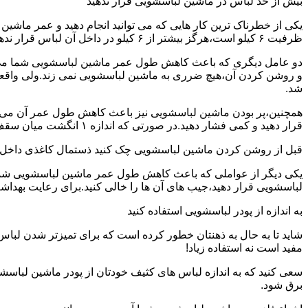
بیش از حد لباس در ماشین لباسشویی قرار ندهید
یکی از خطرناک ترین کار هایی که می توانید انجام دهید و عمر ماش
ظرفیت ۶ کیلو است،هرگز بیشتر از ۶ کیلو در داخل آن لباس قرار ندهید.این کار باعث می شود که عمر ماشین لباسشویی شما به شدت افزایش پیدا کند.
دو عامل دیگری که باعث کاهش طول عمر ماشین لباسشویی شما می شو
و روشن کردن آن،هیچ ضرری به ماشین لباسشویی نمی زند.ولی واق
شد.
همچنین،پر بودن ماشین لباسشویی نیز باعث کاهش طول عمر آن می شود
قرار دهید و کمی فشار دهید.در صورتی که اندازه ۱ انگشت میان سقف ماشین لباسشویی و لباس ها وجود داشت،دیگر نباید ماشین لباسشویی را پر کنید.
قبل از روشن کردن ماشین لباسشویی چک کنید ذستمال کاغذی داخل 
یکی دیگر از عواملی که باعث کاهش طول عمر ماشین لباسشویی شما می 
لباسشویی قرار دهید،جیب های آن ها را خالی کنید.برای رعایت بهداش
به اندازه از پودر لباسشویی استفاده کنید
شاید تا به حال به ذهنتان خطور کرده است که برای تمیزتر شدن لباس
مفید است نه استفاده زیاد!
سعی کنید که به اندازه لباس های کثیف خودتان از پودر ماشین لباسش
برق شود.