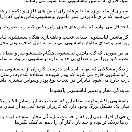
اشیاء فلزی به ماشین لباسشویی شما آسیب می رسانند.
بسیاری از ما به ویژه ما خانم ها،دارای لباس های فلزی و دکمه دار 
می شود که برای بالا بردن عمر ماشین لباسشویی،لباس هایی که دارای
یا حداقل می توانید که لباس های فلزی را برعکس کنید و به صورت 
اگر ماشین لباسشویی صدای عجیب و ناهنجاری هنگام شستشوی لباس ها 
زیرا سر و صدای مداوم لباسشویی می تواند به دلیل صاف نبودن محل 
اما در صورتی که گاه ماشین لباسشویی هنگام شستشو سر و صدا دارد
تنظیم کنید،زیرا سر و صدای بی حد و اندازه لباسشویی مربوط به س
از دیگر مشکلاتی که تنها به استفاده نادرست کاربران از لباسشویی م
از لباسشویی خارج می شوند که پودر شوینده استفاده شده به درستی 
درب خارج می شود؛ بنابراین در انتخاب نوع پودر وسواس بیشتری داشته
نمایندگی مجاز و تعمیر لباسشویی پاکشوما
لباسشویی پاکشوما به واسطه این که نسبت به سایر وسایل الکترونیکی 
میان یک مشکل بزرگ وجود دارد که کاربران توجه کمی به آن نشان می ده
برخی از افراد بدون این که از خدمات نمایندگی مجاز استفاده کرده باش
آن ها نزدیک تر بوده و چند باری کار آن را دیده اند کمک بگیرند!