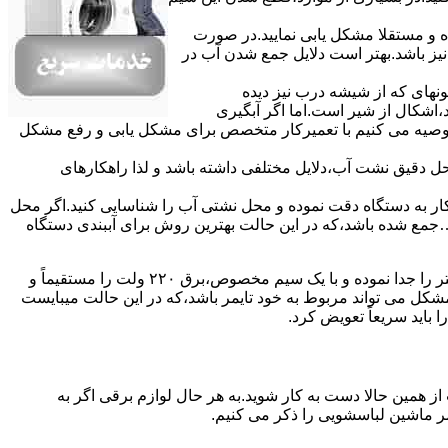
ده و مستقلا مشکل یابی نمایید.در صورت
نیز باشد.بهتر است دلایل جمع شدن آب در
ونهای ﮐﻪ از ﺷﯿﺸﻪ درب ﻧﯿﺰ دﯾﺪه
اشکال از شیر است.اما اگر آبگیری
توصیه می کنیم با تعمیرکار متخصص برای مشکل یابی و رفع مشکل
محل دقیق نشت آب،دلایل مختلفی داشته باشد و لذا راهکارهای
ار به دستگاه دقت نموده و ﻣﺤﻞ نشتی آب را ﺷﻨﺎﺳﺎﯾﯽ کنید.اﮔﺮ ﻣﺤﻞ
ع شده ﺑﺎﺷﺪ،ﮐﻪ در این حالت بهترین روش برای آببندی دستگاه
مشکل ۷:ﻫﯿﺘﺮ لباسشویی آب را ﮔﺮم نمیکند.نحوه رﻓﻊ:ﻫﻤﺎﻧﻨﺪ ﮔﺬﺷﺘﻪ بهمنظور اﻓﺰاﯾﺶ ﺳﺮﻋﺖ ﻋﻤﻞ در مشکلیابی،بهتر است سیمهای راﺑﻂ ﻫﯿﺘﺮ را ﺟﺪا ﻧﻤﻮده و ﺑﺎ ﯾﮏ ﺳﯿﻢ ﻣﺨﺼﻮص،برق ۲۲۰ ولت را مستقیماً و
ﯾﻦ ﻣﺸﮑﻞ می تواند مربوط به ﺧﻮد ﺗﺎﯾﻤﺮ باشد،ﮐﻪ در این حالت میبایست
ﺑﺎﯾﺪ سریعاً ﺗﻌﻮﯾﺾ کرد.
ز همین حالا دست به کار شوید.به هر حال لوازم برقی اگر به