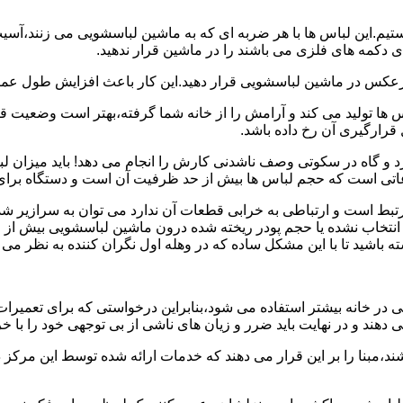
هستیم.این لباس ها با هر ضربه ای که به ماشین لباسشویی می زنند،آس
 دکمه های فلزی می باشند را در ماشین قرار ندهید.
برعکس در ماشین لباسشویی قرار دهید.این کار باعث افزایش طول عم
تولید می کند و آرامش را از خانه شما گرفته،بهتر است وضعیت قرارگ
قرارگیری آن رخ داده باشد.
 و گاه در سکوتی وصف ناشدنی کارش را انجام می دهد! باید میزان ل
اعاتی است که حجم لباس ها بیش از حد ظرفیت آن است و دستگاه برای
رتبط است و ارتباطی به خرابی قطعات آن ندارد می توان به سرازیر شد
انتخاب نشده یا حجم پودر ریخته شده درون ماشین لباسشویی بیش از ح
 باشید تا با این مشکل ساده که در وهله اول نگران کننده به نظر می
در خانه بیشتر استفاده می شود،بنابراین درخواستی که برای تعمیرات 
ند و در نهایت باید ضرر و زیان های ناشی از بی توجهی خود را با خری
ند،مبنا را بر این قرار می دهند که خدمات ارائه شده توسط این مرکز د