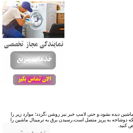
ﺎﺷﯿﻦ دﯾﺪه نشود،و حتی ﻻﻣﭗ ﺧﺒﺮ ﻧﯿﺰ روﺷﻦ ﻧگردد؛ موارد زیر را
ﮐﺎﺑﻞ راﺑﻂ ﻣﻌﯿﻮب ﺷﺪه است.نحوه رفع:درحالیکه دوﺷﺎﺧﻪ ﺑﻪ ﭘﺮﯾﺰ ﻣﺘﺼﻞ اﺳﺖ،رﺳﯿﺪن ﺑﺮق ﺑﻪ ﺗﺮﻣﯿﻨﺎل ﻣﺎﺷﯿﻦ را
ﺾ کنید.