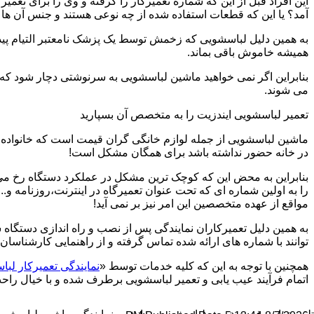
این افراد قبل از این که شماره تعمیرکار را گرفته و وی را برای تعم
آمد؟ یا این که قطعات استفاده شده از چه نوعی هستند و جنس آن ها
به همین دلیل لباسشویی که زخمش توسط یک پزشک نامعتبر التیام پید
همیشه خاموش باقی بماند.
بنابراین اگر نمی خواهید ماشین لباسشویی به سرنوشتی دچار شود که غ
می شوند.
تعمیر لباسشویی ایندزیت را به متخصص آن بسپارید
ماشین لباسشویی از جمله لوازم خانگی گران قیمت است که خانواده ها
در خانه حضور نداشته باشد برای همگان مشکل است!
بنابراین به محض این که کوچک ترین مشکل در عملکرد دستگاه رخ می د
را به اولین شماره ای که تحت عنوان تعمیرگاه در اینترنت،روزنامه و.
مواقع از عهده متخصصین این امر نیز بر نمی آید!
به همین دلیل تعمیرکاران نمایندگی پس از نصب و راه اندازی دستگاه 
توانند با شماره های ارائه شده تماس گرفته و از راهنمایی کارشناسان 
همچنین با توجه به این که کلیه خدمات توسط «
نمایندگی تعمیرکار لبا
اتمام فرآیند عیب یابی و تعمیر لباسشویی برطرف شده و با خیال راحت 