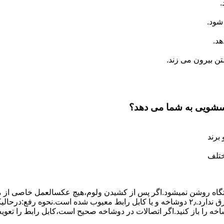
.
شود.
د.
 بیرون می زند.
اسشویی به شما می دهد؟
برند
ختلف
،دستگاه روﺷﻦ نمیشود.اﮔﺮ ﭘﺲ از ﮐﺸﯿﺪن وﻟﻮم،ﻫﯿﭻ عکسالعمل ﺧﺎﺻﯽ از ﻣ
بعنوان ﻋﻠﻞ احتمالی بروز چنین مشکلی در نظر داشته باشید:۱٫ ﭘﺮﯾﺰ ﺑﺮق ﻧﺪارد.۲٫ دوﺷﺎﺧﻪ و ﯾﺎ 
شاخه را باز کنید.اﮔﺮ اﺗﺼﺎﻻت در دوشاخه ﺻﺤﯿﺢ اﺳﺖ،ﮐﺎﺑﻞ راﺑﻂ را ﺗﻌﻮﯾ