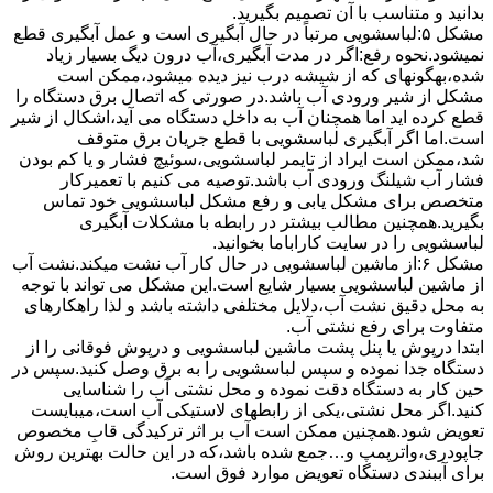
بدانید و متناسب با آن تصمیم بگیرید.
مشکل ۵:لباسشویی مرتباً در ﺣﺎل آﺑﮕﯿﺮی اﺳﺖ و ﻋﻤﻞ آﺑﮕﯿﺮی ﻗﻄﻊ
نمیشود.نحوه رﻓﻊ:اﮔﺮ در ﻣﺪت آﺑﮕﯿﺮی،آب درون دﯾﮓ ﺑﺴﯿﺎر زﯾﺎد
ﺷﺪه،بهگونهای ﮐﻪ از ﺷﯿﺸﻪ درب ﻧﯿﺰ دﯾﺪه میشود،ممکن است
مشکل از شیر ورودی آب باشد.در صورتی که اتصال برق دستگاه را
قطع کرده اید اما همچنان آب به داخل دستگاه می آید،اشکال از شیر
است.اما اگر آبگیری لباسشویی با قطع جریان برق متوقف
شد،ممکن است ایراد از تایمر لباسشویی،سوئیچ فشار و یا کم بودن
فشار آب شیلنگ ورودی آب باشد.توصیه می کنیم با تعمیرکار
متخصص برای مشکل یابی و رفع مشکل لباسشویی خود تماس
بگیرید.همچنین مطالب بیشتر در رابطه با مشکلات آبگیری
لباسشویی را در سایت کاراباما بخوانید.
مشکل ۶:از ﻣﺎﺷﯿﻦ لباسشویی در ﺣﺎل ﮐﺎر آب ﻧﺸﺖ میکند.نشت آب
از ماشین لباسشویی بسیار شایع است.این مشکل می تواند با توجه
به محل دقیق نشت آب،دلایل مختلفی داشته باشد و لذا راهکارهای
متفاوت برای رفع نشتی آب.
ابتدا درپوش یا پنل ﭘﺸﺖ ﻣﺎﺷﯿﻦ لباسشویی و درپوش ﻓﻮﻗﺎﻧﯽ را از
دستگاه ﺟﺪا ﻧﻤﻮده و ﺳﭙﺲ لباسشویی را ﺑﻪ ﺑﺮق وصل ﮐﻨﯿﺪ.سپس در
حین کار به دستگاه دقت نموده و ﻣﺤﻞ نشتی آب را ﺷﻨﺎﺳﺎﯾﯽ
کنید.اﮔﺮ ﻣﺤﻞ نشتی،ﯾﮑﯽ از رابطهای ﻻﺳﺘﯿﮑﯽ آب اﺳﺖ،میبایست
ﺗﻌﻮﯾﺾ شود.همچنین ﻣﻤﮑﻦ اﺳﺖ آب بر اثر ﺗﺮﮐﯿﺪﮔﯽ قابِ ﻣﺨﺼﻮص
ﺟﺎﭘﻮدری،واترپمپ و…جمع شده ﺑﺎﺷﺪ،ﮐﻪ در این حالت بهترین روش
برای آببندی دستگاه ﺗﻌﻮﯾﺾ ﻣﻮارد ﻓﻮق اﺳﺖ.