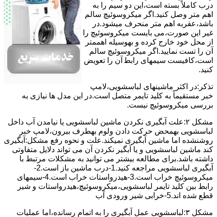
درب کاملاً ﺑﺴﺘﻪ اﺳﺖ،اﯾﻦ دو ﺳﯿﻢ را ﺑﻪ
اﻫﻢ ﻣﺘﺮ وصل کنید.اﮔﺮ ﻣﯿﮑﺮوﺳﻮﺋﯿﭻ ﺳﺎﻟﻢ
ﺑﺎﺷﺪ،ﻋﻘﺮﺑﻪ اهم متر ﻣﻨﺤﺮف میشود.در
ﻏﯿﺮ اﯾﻦ ﺻﻮرت،می بایست ﻣﯿﮑﺮوﺳﻮﺋﯿﭻ را
از ﻣﺤﻞ خود ﺧﺎرج کرده و بهوسیله اهممتر
آن را ﺗﺴﺖ ﻧﻤﺎﯾﯿﺪ.اﮔﺮ ﻣﯿﮑﺮوﺳﻮﺋﯿﭻ ﺳﺎﻟﻢ
اﺳﺖ،ﮐﺎﻓﯿﺴﺖ سیمهای راﺑﻄ آن را ﺗﻌﻮﯾﺾ
کنید.
ﺗﺬﮐﺮ:در اﮐﺜﺮ ماشینهای لباسشویی،ﻻﻣﭗ
ﺧﺒﺮ مستقیماً ﺑﻪ ﮐﻠﯿﺪ ﺗﺎﯾﻤﺮ ﻣﺘﺼﻞ اﺳﺖ.در اﯾﻦ مدل ها ﻧﯿﺎزی ﺑﻪ
بررسی ﻣﯿﮑﺮوﺳﻮﺋﯿﭻ نیست.
مشکل ۲:علت آبگیری نکردن ماشین لباسشویی یا نیامدن آب داخل
لباسشویی بهمحض ﺣﺮﮐﺖ دادن وﻟﻮم بهطرف ﺑﯿﺮون،ﻻﻣﭗ ﺧﺒﺮ
روشنشده اﻣﺎ ﻣﺎﺷﯿﻦ آﺑﮕﯿﺮی نمیکند.ﻋﻠﺖ و نحوه رﻓﻊ مشکل:آبگیری
کند ماشین لباسشویی و یا آبگیر نکردن آن می تواند دلایل متفاوتی
داشته باشد.برای مطالعه بیشتر می توانید به مشکلات مرتبط با
آبگیری لباسشویی مراجعه کنید.1-درب ﻣﺎﺷﯿﻦ ﺑﺎز اﺳﺖ.2-
ﻣﯿﮑﺮوﺳﻮﺋﯿﭻ ﺧﺮاب اﺳﺖ.3-ﻫﯿﺪرواﺳﺘﺎت ﺧﺮاب اﺳﺖ.4-سیمهای
راﺑﻂ ﺑﯿﻦ ﮐﻠﯿﺪ ﺗﺎﯾﻤﺮ لباسشویی،ﻣﯿﮑﺮوﺳﻮﺋﯿﭻ،ﻫﯿﺪرواﺳﺘﺎت و ﺷﯿﺮ
ﻗﻄﻊ ﺷﺪه اند.5-خرابی شیر ورودی آب
مشکل ۳:لباسشویی ﻋﻤﻞ آﺑﮕﯿﺮی را ﺑﻪ اﺗﻤﺎم رﺳﺎﻧﺪه،اﻣﺎ ﻋﻤﻠﯿﺎت