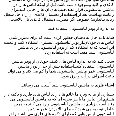
کاغذی و کلید و...وجود داشته باشد.قبل از اینکه لباس ها را در
ماشین لباسشویی قرار دهید،جیب های آن ها را خالی کنید.برای
رعایت بهداشت بعد از استفاده از دستمال کاغذی آن را داخل سطل
زباله بیاندازید؛ خصوصاً اگر مصرف دستمال کاغذی تان بالاست.
به اندازه از پودر لباسشویی استفاده کنید
شاید تا به حال به ذهنتان خطور کرده است که برای تمیزتر شدن
لباس های خودتان،از پودر لباسشویی بیشتری استفاده کنید.واقعیت
این است که نه استفاده کم از پودر لباسشویی برای ماشین
لباسشویی شما مفید است نه استفاده زیاد!
سعی کنید که به اندازه لباس های کثیف خودتان از پودر ماشین
لباسشویی استفاده کنید.استفاده بیش از حد از پودر ماشین
لباسشویی،عمر ماشین لباسشویی شما را کم می کند و می تواند
باعث اسراف در آب و برق شود.
اشیاء فلزی به ماشین لباسشویی شما آسیب می رسانند.
بسیاری از ما به ویژه ما خانم ها،دارای لباس های فلزی و دکمه دار
هستیم.این لباس ها با هر ضربه ای که به ماشین لباسشویی می
زنند،آسیب زیادی به ماشین لباسشویی وارد می کنند.به همین
خاطر،توصیه می شود که برای بالا بردن عمر ماشین
لباسشویی،لباس هایی که دارای دکمه های فلزی می باشند را در