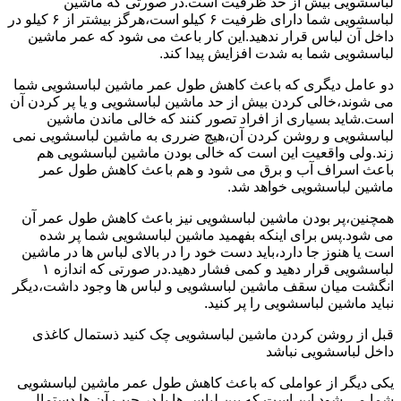
لباسشویی بیش از حد ظرفیت است.در صورتی که ماشین
لباسشویی شما دارای ظرفیت ۶ کیلو است،هرگز بیشتر از ۶ کیلو در
داخل آن لباس قرار ندهید.این کار باعث می شود که عمر ماشین
لباسشویی شما به شدت افزایش پیدا کند.
دو عامل دیگری که باعث کاهش طول عمر ماشین لباسشویی شما
می شوند،خالی کردن بیش از حد ماشین لباسشویی و یا پر کردن آن
است.شاید بسیاری از افراد تصور کنند که خالی ماندن ماشین
لباسشویی و روشن کردن آن،هیچ ضرری به ماشین لباسشویی نمی
زند.ولی واقعیت این است که خالی بودن ماشین لباسشویی هم
باعث اسراف آب و برق می شود و هم باعث کاهش طول عمر
ماشین لباسشویی خواهد شد.
همچنین،پر بودن ماشین لباسشویی نیز باعث کاهش طول عمر آن
می شود.پس برای اینکه بفهمید ماشین لباسشویی شما پر شده
است یا هنوز جا دارد،باید دست خود را در بالای لباس ها در ماشین
لباسشویی قرار دهید و کمی فشار دهید.در صورتی که اندازه ۱
انگشت میان سقف ماشین لباسشویی و لباس ها وجود داشت،دیگر
نباید ماشین لباسشویی را پر کنید.
قبل از روشن کردن ماشین لباسشویی چک کنید ذستمال کاغذی
داخل لباسشویی نباشد
یکی دیگر از عواملی که باعث کاهش طول عمر ماشین لباسشویی
شما می شود این است که بین لباس ها یا در جیب آن ها دستمال