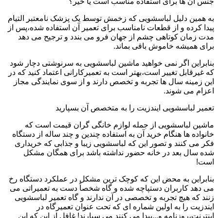
جنس آن ها برای استفاده مناسب است یا خیر؟
به همین دلیل لباسشویی که زخمش توسط یک پزشک نامعتبر التیام
پیدا کرده و از قطعات نامناسب برای تعمیر آن استفاده شده،پس از
مدت زمان کوتاهی چشم از جهان فرو می بندد و ترجیح می دهد
برای همیشه خاموش باقی بماند.
بنابراین اگر نمی خواهید ماشین لباسشویی به سرنوشتی دچار شود
که غیرقابل تغییر است،بهتر است به تعمیرکارانی اعتماد کنید که در
این زمینه سال ها تجربه و تخصص دارند و از سوی نمایندگی مجاز
اعزام می شوند.
تعمیر لباسشویی ایندزیت را به متخصص آن بسپارید
ماشین لباسشویی از جمله لوازم خانگی گران قیمت است که
خانواده ها هنگام خرید آن به استفاده چندین و چند ساله از دستگاه
فکر می کنند و تصور این که لباسشویی زیبا و جذابی که خریداری
شده سال بعد در خانه حضور نداشته باشد برای همگان مشکل
است!
بنابراین به محض این که کوچک ترین مشکل در عملکرد دستگاه رخ
می دهد کاربران دستپاچه شده و گاه شخصاً دست به تعمیراتی می
زنند که هیچ تجربه و تخصصی در آن ندارند و گاه تعمیر لباسشویی
ایندزیت را به اولین شماره ای که تحت عنوان تعمیرگاه در
اینترنت،روزنامه و...پیدا می کنند می سپارند! غافل از این که این