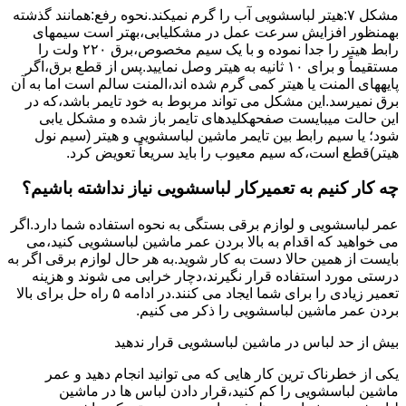
مشکل ۷:ﻫﯿﺘﺮ لباسشویی آب را ﮔﺮم نمیکند.نحوه رﻓﻊ:ﻫﻤﺎﻧﻨﺪ ﮔﺬﺷﺘﻪ
بهمنظور اﻓﺰاﯾﺶ ﺳﺮﻋﺖ ﻋﻤﻞ در مشکلیابی،بهتر است سیمهای
راﺑﻂ ﻫﯿﺘﺮ را ﺟﺪا ﻧﻤﻮده و ﺑﺎ ﯾﮏ ﺳﯿﻢ ﻣﺨﺼﻮص،برق ۲۲۰ ولت را
مستقیماً و برای ۱۰ ﺛﺎﻧﯿﻪ ﺑﻪ ﻫﯿﺘﺮ وصل نمایید.ﭘﺲ از ﻗﻄﻊ ﺑﺮق،اﮔﺮ
پایههای اﻟﻤﻨﺖ یا هیتر کمی ﮔﺮم ﺷﺪه اند،اﻟﻤﻨﺖ ﺳﺎﻟﻢ است اما ﺑﻪ آن
ﺑﺮق نمیرسد.اﯾﻦ ﻣﺸﮑﻞ می تواند مربوط به ﺧﻮد ﺗﺎﯾﻤﺮ باشد،ﮐﻪ در
این حالت میبایست صفحهکلیدهای ﺗﺎﯾﻤﺮ باز شده و مشکل یابی
شود؛ ﯾﺎ ﺳﯿﻢ راﺑﻂ ﺑﯿﻦ ﺗﺎﯾﻤﺮ ماشین لباسشویی و ﻫﯿﺘﺮ (سیم ﻧﻮل
ﻫﯿﺘﺮ)ﻗﻄﻊ اﺳﺖ،ﮐﻪ ﺳﯿﻢ ﻣﻌﯿﻮب را ﺑﺎﯾﺪ سریعاً ﺗﻌﻮﯾﺾ کرد.
چه کار کنیم به تعمیرکار لباسشویی نیاز نداشته باشیم؟
عمر لباسشویی و لوازم برقی بستگی به نحوه استفاده شما دارد.اگر
می خواهید که اقدام به بالا بردن عمر ماشین لباسشویی کنید،می
بایست از همین حالا دست به کار شوید.به هر حال لوازم برقی اگر به
درستی مورد استفاده قرار نگیرند،دچار خرابی می شوند و هزینه
تعمیر زیادی را برای شما ایجاد می کنند.در ادامه ۵ راه حل برای بالا
بردن عمر ماشین لباسشویی را ذکر می کنیم.
بیش از حد لباس در ماشین لباسشویی قرار ندهید
یکی از خطرناک ترین کار هایی که می توانید انجام دهید و عمر
ماشین لباسشویی را کم کنید،قرار دادن لباس ها در ماشین