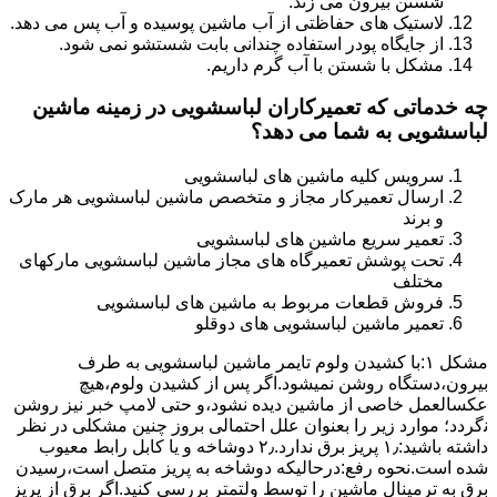
شستن بیرون می زند.
لاستیک های حفاظتی از آب ماشین پوسیده و آب پس می دهد.
از جایگاه پودر استفاده چندانی بابت شستشو نمی شود.
مشکل با شستن با آب گرم داریم.
چه خدماتی که تعمیرکاران لباسشویی در زمینه ماشین
لباسشویی به شما می دهد؟
سرویس کلیه ماشین های لباسشویی
ارسال تعمیرکار مجاز و متخصص ماشین لباسشویی هر مارک
و برند
تعمیر سریع ماشین های لباسشویی
تحت پوشش تعمیرگاه های مجاز ماشین لباسشویی مارکهای
مختلف
فروش قطعات مربوط به ماشین های لباسشویی
تعمیر ماشین لباسشویی های دوقلو
مشکل ۱:ﺑﺎ ﮐﺸﯿﺪن وﻟﻮم ﺗﺎﯾﻤﺮ ماشین لباسشویی به طرف
ﺑﯿﺮون،دستگاه روﺷﻦ نمیشود.اﮔﺮ ﭘﺲ از ﮐﺸﯿﺪن وﻟﻮم،ﻫﯿﭻ
عکسالعمل ﺧﺎﺻﯽ از ﻣﺎﺷﯿﻦ دﯾﺪه نشود،و حتی ﻻﻣﭗ ﺧﺒﺮ ﻧﯿﺰ روﺷﻦ
ﻧگردد؛ موارد زیر را بعنوان ﻋﻠﻞ احتمالی بروز چنین مشکلی در نظر
داشته باشید:۱٫ ﭘﺮﯾﺰ ﺑﺮق ﻧﺪارد.۲٫ دوﺷﺎﺧﻪ و ﯾﺎ ﮐﺎﺑﻞ راﺑﻂ ﻣﻌﯿﻮب
ﺷﺪه است.نحوه رفع:درحالیکه دوﺷﺎﺧﻪ ﺑﻪ ﭘﺮﯾﺰ ﻣﺘﺼﻞ اﺳﺖ،رﺳﯿﺪن
ﺑﺮق ﺑﻪ ﺗﺮﻣﯿﻨﺎل ﻣﺎﺷﯿﻦ را ﺗﻮﺳﻂ ولتمتر بررسی ﮐﻨﯿﺪ.اﮔﺮ ﺑﺮق از ﭘﺮﯾﺰ