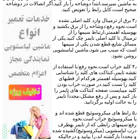
ﺑﻪ ﻣﺎﺷﯿﻦ نمیرسد،اﺑﺘﺪا دوشاخه را باز کنید.اﮔﺮ اﺗﺼﺎﻻت در دوشاخه
ﺻﺤﯿﺢ اﺳﺖ،ﮐﺎﺑﻞ راﺑﻂ را ﺗﻌﻮﯾﺾ کنید.
۳٫ ﺑﺮق از ﺗﺮﻣﯿﻨﺎل وارد ﮐﻠﯿﺪ اﺻﻠﯽ ﻧﺸﺪه
است.نحوه رﻓﻊ:دوشاخه را از ﺑﺮق بکشید و
بهوسیله اهممتر،ارﺗﺒﺎط سیمها را از
ﺗﺮﻣﯿﻨﺎل ﺗﺎ ﮐﻠﯿﺪ اﺻﻠﯽ ﺗﺎﯾﻤﺮ چک کنید.یکی از
مسائل شایع،ﻗﻄﻊ شدن ﯾﮑﯽ از سیمها
است که سبب می شود،ﻣﺎﺷﯿﻦ لباسشویی
روﺷﻦ نشود.
۴٫ ﮐﻠﯿﺪ ﺧﺮاب اﺳﺖ.نحوه رفع:ﺑﺎ اﺳﺘﻔﺎده از
ﻧﻘﺸﻪ ﺗﺎﯾﻤﺮ،ﮐﻨﺘﺎﮐﺖ ﻫﺎی ﮐﻠﯿﺪ را ﺷﻨﺎﺳﺎﯾﯽ
کنید.بهوسیله اهممتر هرکدام از قطبهای
ﮐﻠﯿﺪ را ﺗﺴﺖ ﮐﻨﯿﺪ.در ﺻﻮرت ﺧﺮاب ﺑﻮدن
ﮐﻠﯿﺪ میبایست ﺻﻔﺤﻪ ﮐﻨﺘﺎﮐﺖ ﻫﺎی ﺗﺎﯾﻤﺮ را
باز کنید و ﭘﺲ از رﻓﻊ مشکل،مجدداً ﺗﺎﯾﻤﺮ
را به حالت اوﻟﯿﻪ برگردانید.
۵٫ رابط های ﻣﯿﮑﺮوﺳﻮﺋﯿﭻ ﻗﻄﻊ شده اند و
ﯾﺎ ﻣﯿﮑﺮوﺳﻮﺋﯿﭻ ﺧﺮاب اﺳﺖ.نحوه
رفع:سیمهای راﺑﻄﯽ ﮐﻪ از ﺗﺎﯾﻤﺮ بهطرف
درب لباسشویی (ﻣﯿﮑﺮوﺳﻮﺋﯿﭻ)کشیده شده
و مجدداً بازگشته اند،را ﺑﯿﺎﺑﯿﺪ و درحالیکه