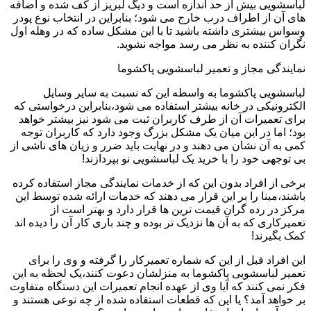
لباسشویی بیش از حد اندازه است و دیگ لبریز از کف شده و اضافه
های آن از اطراف درب خارج می شود؛ بنابراین در انتخاب نوع پودر
وسواس بیشتری داشته باشید تا با این مشکل ساده که در وهله اول
نگران کننده به نظر می رسد مواجه نشوید.
نمایندگی مجاز و تعمیر لباسشویی پاکشوما
لباسشویی پاکشوما به واسطه این که نسبت به سایر وسایل
الکترونیکی در خانه بیشتر استفاده می شود،بنابراین درخواستی که
برای تعمیرات آن از طرف کاربران ثبت می شود نیز بیشتر خواهد
بود؛ اما در این میان یک مشکل بزرگ وجود دارد که کاربران توجه
کمی به آن نشان می دهند و در نهایت باید ضرر و زیان های ناشی از
بی توجهی خود را با خرید یک لباسشویی نو بپردازند!
برخی از افراد بدون این که از خدمات نمایندگی مجاز استفاده کرده
باشند،مبنا را بر این قرار می دهند که خدمات ارائه شده توسط این
مرکز در رده گران قیمت ترین ها قرار دارد و بهتر است از
تعمیرکاری که به آن ها نزدیک تر بوده و چند باری کار آن را دیده اند
کمک بگیرند!
این افراد قبل از این که شماره تعمیرکار را گرفته و وی را برای
تعمیر لباسشویی پاکشوما به منزلشان دعوت کنند،یک لحظه به این
فکر نمی کنند که آیا وی از عهده انجام تعمیرات این دستگاه متفاوت
بر خواهد آمد؟ یا این که قطعات استفاده شده از چه نوعی هستند و