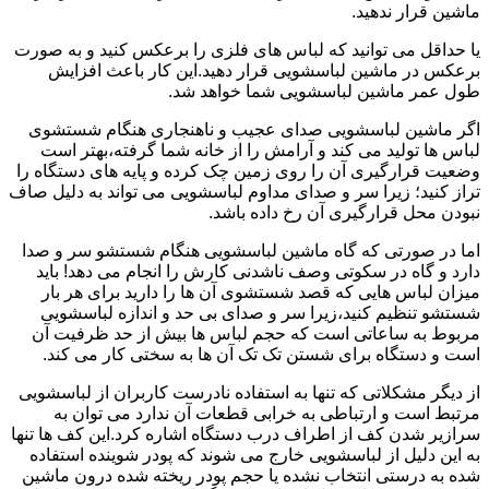
ماشین قرار ندهید.
یا حداقل می توانید که لباس های فلزی را برعکس کنید و به صورت
برعکس در ماشین لباسشویی قرار دهید.این کار باعث افزایش
طول عمر ماشین لباسشویی شما خواهد شد.
اگر ماشین لباسشویی صدای عجیب و ناهنجاری هنگام شستشوی
لباس ها تولید می کند و آرامش را از خانه شما گرفته،بهتر است
وضعیت قرارگیری آن را روی زمین چک کرده و پایه های دستگاه را
تراز کنید؛ زیرا سر و صدای مداوم لباسشویی می تواند به دلیل صاف
نبودن محل قرارگیری آن رخ داده باشد.
اما در صورتی که گاه ماشین لباسشویی هنگام شستشو سر و صدا
دارد و گاه در سکوتی وصف ناشدنی کارش را انجام می دهد! باید
میزان لباس هایی که قصد شستشوی آن ها را دارید برای هر بار
شستشو تنظیم کنید،زیرا سر و صدای بی حد و اندازه لباسشویی
مربوط به ساعاتی است که حجم لباس ها بیش از حد ظرفیت آن
است و دستگاه برای شستن تک تک آن ها به سختی کار می کند.
از دیگر مشکلاتی که تنها به استفاده نادرست کاربران از لباسشویی
مرتبط است و ارتباطی به خرابی قطعات آن ندارد می توان به
سرازیر شدن کف از اطراف درب دستگاه اشاره کرد.این کف ها تنها
به این دلیل از لباسشویی خارج می شوند که پودر شوینده استفاده
شده به درستی انتخاب نشده یا حجم پودر ریخته شده درون ماشین