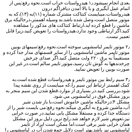
ﺑﻌﺪی اﻧﺠﺎم نمیشود.۱٫ ﻫﯿﺪرواﺳﺘﺎت ﺧﺮاب اﺳﺖ.نحوه رﻓﻊ:ﭘﺲ از
اﺗﻤﺎم عمل آﺑﮕﯿﺮی و ﺑﺎ ﺑﺎﻻ آﻣﺪن دﯾﺎﻓﺮاﮔﻢ درون
ﻫﯿﺪرواﺳﺘﺎت،میبایست ﮐﻨﺘﺎﮐﺖ ﻣﺸﺘﺮک شماره (۱۱)به (۱۳)،ﮐﻪ ﺑﻪ
ﻣﻮﺗﻮر ﻣﺘﺼﻞ اﺳﺖ،وﺻﻞ ﺷﺪه ﺑﺎﺷﺪ.ﺑه وسیله اهممتر،درحالیکه ﺑﺮق
ﻣﺎﺷﯿﻦ را ﻗﻄﻊ کرده اید،ارﺗﺒﺎط ﮐﻨﺘﺎﮐﺖ ﻫﺎی ﻣﺬﮐﻮر را ﻣﺸﺎﻫﺪه
کنید.اﮔﺮ ارﺗﺒﺎطی وجود ندارد،ﻫﯿﺪرواﺳﺘﺎت را ﺗﻌﻮﯾﺾ ﮐﻨﯿﺪ،زﯾﺮا قابل
ﺗﻌﻤﯿﺮ نیست.
۲٫ ﻣﻮﺗﻮر ﺗﺎﯾﻤﺮ لباسشویی ﺳﻮﺧﺘﻪ اﺳﺖ.نحوه رﻓﻊ:سیمهای ﺑﻮﺑﯿﻦ
ﻣﻮﺗﻮر ﺗﺎﯾﻤﺮ ماشین لباسشویی را از ﺳﺎﯾﺮ قسمتهای ﻣﺪار ﺟﺪا کرده و
مستقیماً ﺑﻪ برق ۲۲۰ وﻟﺖ ﻣﺘﺼﻞ کنید.اﮔﺮ ﺻﺪای ﭼﺮﺧﺶ
چرخدندهها به گوش تان رﺳﯿﺪ،ﻣﻮﺗﻮر ﺗﺎﯾﻤﺮ ﺳﺎﻟﻢ اﺳﺖ.در ﻏﯿﺮ اﯾﻦ
ﺻﻮرت ﺑﻮﺑﯿﻦ را ﺗﻌﻮﯾﺾ ﻧﻤﺎﯾﯿﺪ.
۳٫ ﺳﯿﻢ راﺑﻂ ﺑﯿﻦ ﻣﻮﺗﻮر ﺗﺎﯾﻤﺮ و ﻫﯿﺪرواﺳﺘﺎت ﻗﻄﻊ ﺷﺪه اﺳﺖ.به
کمک اهممتر ارﺗﺒﺎط اﯾﻦ ﺳﯿﻢ را،ﮐﻪ میبایست از روی ﻧﻘﺸﻪ ﭘﯿﺪا
ﺷﻮد،بررسی ﮐﻨﯿﺪ.در ﺑﺴﯿﺎری از موارد،ﻗﻄﻊ ﺷﺪن اﯾﻦ ﺳﯿﻢ ﻣﻨﺠﺮ ﺑﻪ
ﺑﺮوز مشکل ﻓﻮق در لباسشویی می شود.
مشکل ۴:درحالیکه ﻣﺎﺷﯿﻦ ﺧﺎﻣﻮش اﺳﺖ،ﺑﺎ ﺑﺎز ﺷﺪن ﺷﯿﺮ
آب،ﻣﺎﺷﯿﻦ ﺷﺮوع ﺑﻪ آﺑﮕﯿﺮی میکند.نحوه رﻓﻊ:می بایست ﺷﯿﺮ را از
دستگاه جدا کرده و مستقلا مشکل یابی نمایید.در صورت خرابی
نیز،تعویض شیر لازم خواهد شد.رایج ترین دلیل بروز این مشکل
همان خرابی شیر برقی است.اما ممکن است ایراد از تایمر
لباسشویی نیز باشد.بهتر است دلایل جمع شدن آب در لباسشویی را