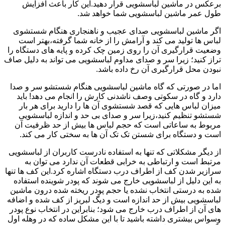
برعکس در ماشین لباسشویی قرار دهید.این کار باعث افزایش
طول عمر ماشین لباسشویی شما خواهد شد.
اگر ماشین لباسشویی صدای عجیب و ناهنجاری هنگام شستشوی
لباس ها تولید می کند و آرامش را از خانه شما گرفته،بهتر است
وضعیت قرارگیری آن را روی زمین چک کرده و پایه های دستگاه را
تراز کنید؛ زیرا سر و صدای مداوم لباسشویی می تواند به دلیل صاف
نبودن محل قرارگیری آن رخ داده باشد.
اما در صورتی که گاه ماشین لباسشویی هنگام شستشو سر و صدا
دارد و گاه در سکوتی وصف ناشدنی کارش را انجام می دهد! باید
میزان لباس هایی که قصد شستشوی آن ها را دارید برای هر بار
شستشو تنظیم کنید،زیرا سر و صدای بی حد و اندازه لباسشویی
مربوط به ساعاتی است که حجم لباس ها بیش از حد ظرفیت آن
است و دستگاه برای شستن تک تک آن ها به سختی کار می کند.
از دیگر مشکلاتی که تنها به استفاده نادرست کاربران از لباسشویی
مرتبط است و ارتباطی به خرابی قطعات آن ندارد می توان به
سرازیر شدن کف از اطراف درب دستگاه اشاره کرد.این کف ها تنها
به این دلیل از لباسشویی خارج می شوند که پودر شوینده استفاده
شده به درستی انتخاب نشده یا حجم پودر ریخته شده درون ماشین
لباسشویی بیش از حد اندازه است و دیگ لبریز از کف شده و اضافه
های آن از اطراف درب خارج می شود؛ بنابراین در انتخاب نوع پودر
وسواس بیشتری داشته باشید تا با این مشکل ساده که در وهله اول