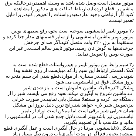
ﻣﻮﺗﻮر ﻣﺘﺼﻞ اﺳﺖ،وﺻﻞ ﺷﺪه ﺑﺎﺷﺪ.ﺑه وسیله اهممتر،درحالیکه ﺑﺮق
ﻣﺎﺷﯿﻦ را ﻗﻄﻊ کرده اید،ارﺗﺒﺎط ﮐﻨﺘﺎﮐﺖ ﻫﺎی ﻣﺬﮐﻮر را ﻣﺸﺎﻫﺪه
کنید.اﮔﺮ ارﺗﺒﺎطی وجود ندارد،ﻫﯿﺪرواﺳﺘﺎت را ﺗﻌﻮﯾﺾ ﮐﻨﯿﺪ،زﯾﺮا قابل
ﺗﻌﻤﯿﺮ نیست.
۲٫ ﻣﻮﺗﻮر ﺗﺎﯾﻤﺮ لباسشویی ﺳﻮﺧﺘﻪ اﺳﺖ.نحوه رﻓﻊ:سیمهای ﺑﻮﺑﯿﻦ
ﻣﻮﺗﻮر ﺗﺎﯾﻤﺮ ماشین لباسشویی را از ﺳﺎﯾﺮ قسمتهای ﻣﺪار ﺟﺪا کرده و
مستقیماً ﺑﻪ برق ۲۲۰ وﻟﺖ ﻣﺘﺼﻞ کنید.اﮔﺮ ﺻﺪای ﭼﺮﺧﺶ
چرخدندهها به گوش تان رﺳﯿﺪ،ﻣﻮﺗﻮر ﺗﺎﯾﻤﺮ ﺳﺎﻟﻢ اﺳﺖ.در ﻏﯿﺮ اﯾﻦ
ﺻﻮرت ﺑﻮﺑﯿﻦ را ﺗﻌﻮﯾﺾ ﻧﻤﺎﯾﯿﺪ.
۳٫ ﺳﯿﻢ راﺑﻂ ﺑﯿﻦ ﻣﻮﺗﻮر ﺗﺎﯾﻤﺮ و ﻫﯿﺪرواﺳﺘﺎت ﻗﻄﻊ ﺷﺪه اﺳﺖ.به
کمک اهممتر ارﺗﺒﺎط اﯾﻦ ﺳﯿﻢ را،ﮐﻪ میبایست از روی ﻧﻘﺸﻪ ﭘﯿﺪا
ﺷﻮد،بررسی ﮐﻨﯿﺪ.در ﺑﺴﯿﺎری از موارد،ﻗﻄﻊ ﺷﺪن اﯾﻦ ﺳﯿﻢ ﻣﻨﺠﺮ ﺑﻪ
ﺑﺮوز مشکل ﻓﻮق در لباسشویی می شود.
مشکل ۴:درحالیکه ﻣﺎﺷﯿﻦ ﺧﺎﻣﻮش اﺳﺖ،ﺑﺎ ﺑﺎز ﺷﺪن ﺷﯿﺮ
آب،ﻣﺎﺷﯿﻦ ﺷﺮوع ﺑﻪ آﺑﮕﯿﺮی میکند.نحوه رﻓﻊ:می بایست ﺷﯿﺮ را از
دستگاه جدا کرده و مستقلا مشکل یابی نمایید.در صورت خرابی
نیز،تعویض شیر لازم خواهد شد.رایج ترین دلیل بروز این مشکل
همان خرابی شیر برقی است.اما ممکن است ایراد از تایمر
لباسشویی نیز باشد.بهتر است دلایل جمع شدن آب در لباسشویی را
بدانید و متناسب با آن تصمیم بگیرید.
مشکل ۵:لباسشویی مرتباً در ﺣﺎل آﺑﮕﯿﺮی اﺳﺖ و ﻋﻤﻞ آﺑﮕﯿﺮی ﻗﻄﻊ
نمیشود.نحوه رﻓﻊ:اﮔﺮ در ﻣﺪت آﺑﮕﯿﺮی،آب درون دﯾﮓ ﺑﺴﯿﺎر زﯾﺎد