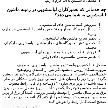
مشکل با شستن با آب گرم داریم.
چه خدماتی که تعمیرکاران لباسشویی در زمینه ماشین
لباسشویی به شما می دهد؟
سرویس کلیه ماشین های لباسشویی
ارسال تعمیرکار مجاز و متخصص ماشین لباسشویی هر مارک
و برند
تعمیر سریع ماشین های لباسشویی
تحت پوشش تعمیرگاه های مجاز ماشین لباسشویی مارکهای
مختلف
فروش قطعات مربوط به ماشین های لباسشویی
تعمیر ماشین لباسشویی های دوقلو
مشکل ۱:ﺑﺎ ﮐﺸﯿﺪن وﻟﻮم ﺗﺎﯾﻤﺮ ماشین لباسشویی به طرف
ﺑﯿﺮون،دستگاه روﺷﻦ نمیشود.اﮔﺮ ﭘﺲ از ﮐﺸﯿﺪن وﻟﻮم،ﻫﯿﭻ
عکسالعمل ﺧﺎﺻﯽ از ﻣﺎﺷﯿﻦ دﯾﺪه نشود،و حتی ﻻﻣﭗ ﺧﺒﺮ ﻧﯿﺰ روﺷﻦ
ﻧگردد؛ موارد زیر را بعنوان ﻋﻠﻞ احتمالی بروز چنین مشکلی در نظر
داشته باشید:۱٫ ﭘﺮﯾﺰ ﺑﺮق ﻧﺪارد.۲٫ دوﺷﺎﺧﻪ و ﯾﺎ ﮐﺎﺑﻞ راﺑﻂ ﻣﻌﯿﻮب
ﺷﺪه است.نحوه رفع:درحالیکه دوﺷﺎﺧﻪ ﺑﻪ ﭘﺮﯾﺰ ﻣﺘﺼﻞ اﺳﺖ،رﺳﯿﺪن
ﺑﺮق ﺑﻪ ﺗﺮﻣﯿﻨﺎل ﻣﺎﺷﯿﻦ را ﺗﻮﺳﻂ ولتمتر بررسی ﮐﻨﯿﺪ.اﮔﺮ ﺑﺮق از ﭘﺮﯾﺰ
ﺑﻪ ﻣﺎﺷﯿﻦ نمیرسد،اﺑﺘﺪا دوشاخه را باز کنید.اﮔﺮ اﺗﺼﺎﻻت در دوشاخه
ﺻﺤﯿﺢ اﺳﺖ،ﮐﺎﺑﻞ راﺑﻂ را ﺗﻌﻮﯾﺾ کنید.