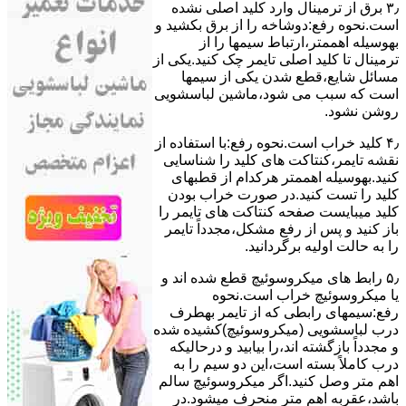
۳٫ ﺑﺮق از ﺗﺮﻣﯿﻨﺎل وارد ﮐﻠﯿﺪ اﺻﻠﯽ ﻧﺸﺪه
است.نحوه رﻓﻊ:دوشاخه را از ﺑﺮق بکشید و
بهوسیله اهممتر،ارﺗﺒﺎط سیمها را از
ﺗﺮﻣﯿﻨﺎل ﺗﺎ ﮐﻠﯿﺪ اﺻﻠﯽ ﺗﺎﯾﻤﺮ چک کنید.یکی از
مسائل شایع،ﻗﻄﻊ شدن ﯾﮑﯽ از سیمها
است که سبب می شود،ﻣﺎﺷﯿﻦ لباسشویی
روﺷﻦ نشود.
۴٫ ﮐﻠﯿﺪ ﺧﺮاب اﺳﺖ.نحوه رفع:ﺑﺎ اﺳﺘﻔﺎده از
ﻧﻘﺸﻪ ﺗﺎﯾﻤﺮ،ﮐﻨﺘﺎﮐﺖ ﻫﺎی ﮐﻠﯿﺪ را ﺷﻨﺎﺳﺎﯾﯽ
کنید.بهوسیله اهممتر هرکدام از قطبهای
ﮐﻠﯿﺪ را ﺗﺴﺖ ﮐﻨﯿﺪ.در ﺻﻮرت ﺧﺮاب ﺑﻮدن
ﮐﻠﯿﺪ میبایست ﺻﻔﺤﻪ ﮐﻨﺘﺎﮐﺖ ﻫﺎی ﺗﺎﯾﻤﺮ را
باز کنید و ﭘﺲ از رﻓﻊ مشکل،مجدداً ﺗﺎﯾﻤﺮ
را به حالت اوﻟﯿﻪ برگردانید.
۵٫ رابط های ﻣﯿﮑﺮوﺳﻮﺋﯿﭻ ﻗﻄﻊ شده اند و
ﯾﺎ ﻣﯿﮑﺮوﺳﻮﺋﯿﭻ ﺧﺮاب اﺳﺖ.نحوه
رفع:سیمهای راﺑﻄﯽ ﮐﻪ از ﺗﺎﯾﻤﺮ بهطرف
درب لباسشویی (ﻣﯿﮑﺮوﺳﻮﺋﯿﭻ)کشیده شده
و مجدداً بازگشته اند،را ﺑﯿﺎﺑﯿﺪ و درحالیکه
درب کاملاً ﺑﺴﺘﻪ اﺳﺖ،اﯾﻦ دو ﺳﯿﻢ را ﺑﻪ
اﻫﻢ ﻣﺘﺮ وصل کنید.اﮔﺮ ﻣﯿﮑﺮوﺳﻮﺋﯿﭻ ﺳﺎﻟﻢ
ﺑﺎﺷﺪ،ﻋﻘﺮﺑﻪ اهم متر ﻣﻨﺤﺮف میشود.در