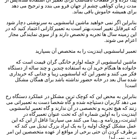
مدت زمان کوتاهی چشم از جهان فرو می بندد و ترجیح می دهد
برای همیشه خاموش باقی بماند.
بنابراین اگر نمی خواهید ماشین لباسشویی به سرنوشتی دچار شود
که غیرقابل تغییر است،بهتر است به تعمیرکارانی اعتماد کنید که در
این زمینه سال ها تجربه و تخصص دارند و از سوی نمایندگی مجاز
اعزام می شوند.
تعمیر لباسشویی ایندزیت را به متخصص آن بسپارید
ماشین لباسشویی از جمله لوازم خانگی گران قیمت است که
خانواده ها هنگام خرید آن به استفاده چندین و چند ساله از دستگاه
فکر می کنند و تصور این که لباسشویی زیبا و جذابی که خریداری
شده سال بعد در خانه حضور نداشته باشد برای همگان مشکل
است!
بنابراین به محض این که کوچک ترین مشکل در عملکرد دستگاه رخ
می دهد کاربران دستپاچه شده و گاه شخصاً دست به تعمیراتی می
زنند که هیچ تجربه و تخصصی در آن ندارند و گاه تعمیر لباسشویی
ایندزیت را به اولین شماره ای که تحت عنوان تعمیرگاه در
اینترنت،روزنامه و...پیدا می کنند می سپارند! غافل از این که این
عمل مشکل کوچک اولیه را به یک ایراد بزرگ تبدیل می کند که
برطرف کردن آن حتی برخی از مواقع از عهده متخصصین این امر
نیز بر نمی آید!