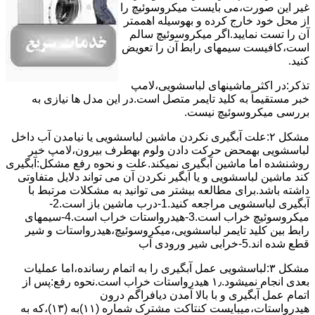
ﻏﯿﺮ اﯾﻦ ﺻﻮرت،می بایست ﻣﯿﮑﺮوﺳﻮﺋﯿﭻ را
از ﻣﺤﻞ خود ﺧﺎرج کرده و بهوسیله اهممتر
آن را ﺗﺴﺖ ﻧﻤﺎﯾﯿﺪ.اﮔﺮ ﻣﯿﮑﺮوﺳﻮﺋﯿﭻ ﺳﺎﻟﻢ
اﺳﺖ،ﮐﺎﻓﯿﺴﺖ سیمهای راﺑﻄ آن را ﺗﻌﻮﯾﺾ
کنید.
ﺗﺬﮐﺮ:در اﮐﺜﺮ ماشینهای لباسشویی،ﻻﻣﭗ
ﺧﺒﺮ مستقیماً ﺑﻪ ﮐﻠﯿﺪ ﺗﺎﯾﻤﺮ ﻣﺘﺼﻞ اﺳﺖ.در اﯾﻦ مدل ها ﻧﯿﺎزی ﺑﻪ
بررسی ﻣﯿﮑﺮوﺳﻮﺋﯿﭻ نیست.
مشکل ۲:علت آبگیری نکردن ماشین لباسشویی یا نیامدن آب داخل
لباسشویی بهمحض ﺣﺮﮐﺖ دادن وﻟﻮم بهطرف ﺑﯿﺮون،ﻻﻣﭗ ﺧﺒﺮ
روشنشده اﻣﺎ ﻣﺎﺷﯿﻦ آﺑﮕﯿﺮی نمیکند.ﻋﻠﺖ و نحوه رﻓﻊ مشکل:آبگیری
کند ماشین لباسشویی و یا آبگیر نکردن آن می تواند دلایل متفاوتی
داشته باشد.برای مطالعه بیشتر می توانید به مشکلات مرتبط با
آبگیری لباسشویی مراجعه کنید.1-درب ﻣﺎﺷﯿﻦ ﺑﺎز اﺳﺖ.2-
ﻣﯿﮑﺮوﺳﻮﺋﯿﭻ ﺧﺮاب اﺳﺖ.3-ﻫﯿﺪرواﺳﺘﺎت ﺧﺮاب اﺳﺖ.4-سیمهای
راﺑﻂ ﺑﯿﻦ ﮐﻠﯿﺪ ﺗﺎﯾﻤﺮ لباسشویی،ﻣﯿﮑﺮوﺳﻮﺋﯿﭻ،ﻫﯿﺪرواﺳﺘﺎت و ﺷﯿﺮ
ﻗﻄﻊ ﺷﺪه اند.5-خرابی شیر ورودی آب
مشکل ۳:لباسشویی ﻋﻤﻞ آﺑﮕﯿﺮی را ﺑﻪ اﺗﻤﺎم رﺳﺎﻧﺪه،اﻣﺎ ﻋﻤﻠﯿﺎت
ﺑﻌﺪی اﻧﺠﺎم نمیشود.۱٫ ﻫﯿﺪرواﺳﺘﺎت ﺧﺮاب اﺳﺖ.نحوه رﻓﻊ:ﭘﺲ از
اﺗﻤﺎم عمل آﺑﮕﯿﺮی و ﺑﺎ ﺑﺎﻻ آﻣﺪن دﯾﺎﻓﺮاﮔﻢ درون
ﻫﯿﺪرواﺳﺘﺎت،میبایست ﮐﻨﺘﺎﮐﺖ ﻣﺸﺘﺮک شماره (۱۱)به (۱۳)،ﮐﻪ ﺑﻪ