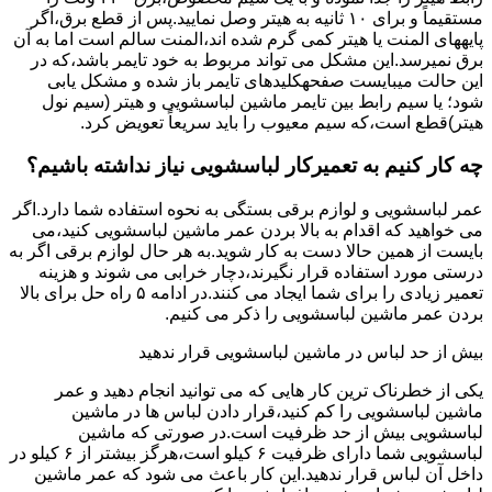
مستقیماً و برای ۱۰ ﺛﺎﻧﯿﻪ ﺑﻪ ﻫﯿﺘﺮ وصل نمایید.ﭘﺲ از ﻗﻄﻊ ﺑﺮق،اﮔﺮ
پایههای اﻟﻤﻨﺖ یا هیتر کمی ﮔﺮم ﺷﺪه اند،اﻟﻤﻨﺖ ﺳﺎﻟﻢ است اما ﺑﻪ آن
ﺑﺮق نمیرسد.اﯾﻦ ﻣﺸﮑﻞ می تواند مربوط به ﺧﻮد ﺗﺎﯾﻤﺮ باشد،ﮐﻪ در
این حالت میبایست صفحهکلیدهای ﺗﺎﯾﻤﺮ باز شده و مشکل یابی
شود؛ ﯾﺎ ﺳﯿﻢ راﺑﻂ ﺑﯿﻦ ﺗﺎﯾﻤﺮ ماشین لباسشویی و ﻫﯿﺘﺮ (سیم ﻧﻮل
ﻫﯿﺘﺮ)ﻗﻄﻊ اﺳﺖ،ﮐﻪ ﺳﯿﻢ ﻣﻌﯿﻮب را ﺑﺎﯾﺪ سریعاً ﺗﻌﻮﯾﺾ کرد.
چه کار کنیم به تعمیرکار لباسشویی نیاز نداشته باشیم؟
عمر لباسشویی و لوازم برقی بستگی به نحوه استفاده شما دارد.اگر
می خواهید که اقدام به بالا بردن عمر ماشین لباسشویی کنید،می
بایست از همین حالا دست به کار شوید.به هر حال لوازم برقی اگر به
درستی مورد استفاده قرار نگیرند،دچار خرابی می شوند و هزینه
تعمیر زیادی را برای شما ایجاد می کنند.در ادامه ۵ راه حل برای بالا
بردن عمر ماشین لباسشویی را ذکر می کنیم.
بیش از حد لباس در ماشین لباسشویی قرار ندهید
یکی از خطرناک ترین کار هایی که می توانید انجام دهید و عمر
ماشین لباسشویی را کم کنید،قرار دادن لباس ها در ماشین
لباسشویی بیش از حد ظرفیت است.در صورتی که ماشین
لباسشویی شما دارای ظرفیت ۶ کیلو است،هرگز بیشتر از ۶ کیلو در
داخل آن لباس قرار ندهید.این کار باعث می شود که عمر ماشین