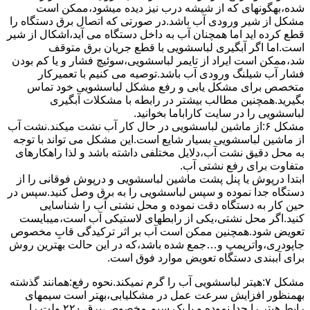
ﺷﺪه،بهگونهای ﮐﻪ از ﺷﯿﺸﻪ درب ﻧﯿﺰ دﯾﺪه میشود،ممکن است
مشکل از شیر ورودی آب باشد.در صورتی که اتصال برق دستگاه را
قطع کرده اید اما همچنان آب به داخل دستگاه می آید،اشکال از شیر
است.اما اگر آبگیری لباسشویی با قطع جریان برق متوقف
شد،ممکن است ایراد از تایمر لباسشویی،سوئیچ فشار و یا کم بودن
فشار آب شیلنگ ورودی آب باشد.توصیه می کنیم با تعمیرکار
متخصص برای مشکل یابی و رفع مشکل لباسشویی خود تماس
بگیرید.همچنین مطالب بیشتر در رابطه با مشکلات آبگیری
لباسشویی را در سایت کاراباما بخوانید.
مشکل ۶:از ﻣﺎﺷﯿﻦ لباسشویی در ﺣﺎل ﮐﺎر آب ﻧﺸﺖ میکند.نشت آب
از ماشین لباسشویی بسیار شایع است.این مشکل می تواند با توجه
به محل دقیق نشت آب،دلایل مختلفی داشته باشد و لذا راهکارهای
متفاوت برای رفع نشتی آب.
ابتدا درپوش یا پنل ﭘﺸﺖ ﻣﺎﺷﯿﻦ لباسشویی و درپوش ﻓﻮﻗﺎﻧﯽ را از
دستگاه ﺟﺪا ﻧﻤﻮده و ﺳﭙﺲ لباسشویی را ﺑﻪ ﺑﺮق وصل ﮐﻨﯿﺪ.سپس در
حین کار به دستگاه دقت نموده و ﻣﺤﻞ نشتی آب را ﺷﻨﺎﺳﺎﯾﯽ
کنید.اﮔﺮ ﻣﺤﻞ نشتی،ﯾﮑﯽ از رابطهای ﻻﺳﺘﯿﮑﯽ آب اﺳﺖ،میبایست
ﺗﻌﻮﯾﺾ شود.همچنین ﻣﻤﮑﻦ اﺳﺖ آب بر اثر ﺗﺮﮐﯿﺪﮔﯽ قابِ ﻣﺨﺼﻮص
ﺟﺎﭘﻮدری،واترپمپ و…جمع شده ﺑﺎﺷﺪ،ﮐﻪ در این حالت بهترین روش
برای آببندی دستگاه ﺗﻌﻮﯾﺾ ﻣﻮارد ﻓﻮق اﺳﺖ.
مشکل ۷:ﻫﯿﺘﺮ لباسشویی آب را ﮔﺮم نمیکند.نحوه رﻓﻊ:ﻫﻤﺎﻧﻨﺪ ﮔﺬﺷﺘﻪ
بهمنظور اﻓﺰاﯾﺶ ﺳﺮﻋﺖ ﻋﻤﻞ در مشکلیابی،بهتر است سیمهای
راﺑﻂ ﻫﯿﺘﺮ را ﺟﺪا ﻧﻤﻮده و ﺑﺎ ﯾﮏ ﺳﯿﻢ ﻣﺨﺼﻮص،برق ۲۲۰ ولت را