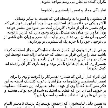
نگران کننده به نظر می رسد مواجه نشوید.
نمایندگی مجاز و تعمیر لباسشویی پاکشوما
لباسشویی پاکشوما به واسطه این که نسبت به سایر وسایل
الکترونیکی در خانه بیشتر استفاده می شود،بنابراین درخواستی که
برای تعمیرات آن از طرف کاربران ثبت می شود نیز بیشتر خواهد
بود؛ اما در این میان یک مشکل بزرگ وجود دارد که کاربران توجه
کمی به آن نشان می دهند و در نهایت باید ضرر و زیان های ناشی از
بی توجهی خود را با خرید یک لباسشویی نو بپردازند!
برخی از افراد بدون این که از خدمات نمایندگی مجاز استفاده کرده
باشند،مبنا را بر این قرار می دهند که خدمات ارائه شده توسط این
مرکز در رده گران قیمت ترین ها قرار دارد و بهتر است از
تعمیرکاری که به آن ها نزدیک تر بوده و چند باری کار آن را دیده اند
کمک بگیرند!
این افراد قبل از این که شماره تعمیرکار را گرفته و وی را برای
تعمیر لباسشویی پاکشوما به منزلشان دعوت کنند،یک لحظه به این
فکر نمی کنند که آیا وی از عهده انجام تعمیرات این دستگاه متفاوت
بر خواهد آمد؟ یا این که قطعات استفاده شده از چه نوعی هستند و
جنس آن ها برای استفاده مناسب است یا خیر؟
به همین دلیل لباسشویی که زخمش توسط یک پزشک نامعتبر التیام
پیدا کرده و از قطعات نامناسب برای تعمیر آن استفاده شده،پس از