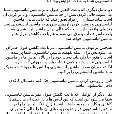
لباسشویی شما به شدت افزایش پیدا کند.
دو عامل دیگری که باعث کاهش طول عمر ماشین لباسشویی شما
می شوند،خالی کردن بیش از حد ماشین لباسشویی و یا پر کردن آن
است.شاید بسیاری از افراد تصور کنند که خالی ماندن ماشین
لباسشویی و روشن کردن آن،هیچ ضرری به ماشین لباسشویی نمی
زند.ولی واقعیت این است که خالی بودن ماشین لباسشویی هم
باعث اسراف آب و برق می شود و هم باعث کاهش طول عمر
ماشین لباسشویی خواهد شد.
همچنین،پر بودن ماشین لباسشویی نیز باعث کاهش طول عمر آن
می شود.پس برای اینکه بفهمید ماشین لباسشویی شما پر شده
است یا هنوز جا دارد،باید دست خود را در بالای لباس ها در ماشین
لباسشویی قرار دهید و کمی فشار دهید.در صورتی که اندازه ۱
انگشت میان سقف ماشین لباسشویی و لباس ها وجود داشت،دیگر
نباید ماشین لباسشویی را پر کنید.
قبل از روشن کردن ماشین لباسشویی چک کنید ذستمال کاغذی
داخل لباسشویی نباشد
یکی دیگر از عواملی که باعث کاهش طول عمر ماشین لباسشویی
شما می شود این است که بین لباس ها یا در جیب آن ها دستمال
کاغذی و کلید و...وجود داشته باشد.قبل از اینکه لباس ها را در
ماشین لباسشویی قرار دهید،جیب های آن ها را خالی کنید.برای
رعایت بهداشت بعد از استفاده از دستمال کاغذی آن را داخل سطل