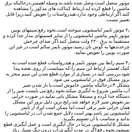
ﻣﻮﺗﻮر ﻣﺘﺼﻞ اﺳﺖ،وﺻﻞ ﺷﺪه ﺑﺎﺷﺪ.ﺑه وسیله اهممتر،درحالیکه ﺑﺮق
ﻣﺎﺷﯿﻦ را ﻗﻄﻊ کرده اید،ارﺗﺒﺎط ﮐﻨﺘﺎﮐﺖ ﻫﺎی ﻣﺬﮐﻮر را ﻣﺸﺎﻫﺪه
کنید.اﮔﺮ ارﺗﺒﺎطی وجود ندارد،ﻫﯿﺪرواﺳﺘﺎت را ﺗﻌﻮﯾﺾ ﮐﻨﯿﺪ،زﯾﺮا قابل
ﺗﻌﻤﯿﺮ نیست.
۲٫ ﻣﻮﺗﻮر ﺗﺎﯾﻤﺮ لباسشویی ﺳﻮﺧﺘﻪ اﺳﺖ.نحوه رﻓﻊ:سیمهای ﺑﻮﺑﯿﻦ
ﻣﻮﺗﻮر ﺗﺎﯾﻤﺮ ماشین لباسشویی را از ﺳﺎﯾﺮ قسمتهای ﻣﺪار ﺟﺪا کرده و
مستقیماً ﺑﻪ برق ۲۲۰ وﻟﺖ ﻣﺘﺼﻞ کنید.اﮔﺮ ﺻﺪای ﭼﺮﺧﺶ
چرخدندهها به گوش تان رﺳﯿﺪ،ﻣﻮﺗﻮر ﺗﺎﯾﻤﺮ ﺳﺎﻟﻢ اﺳﺖ.در ﻏﯿﺮ اﯾﻦ
ﺻﻮرت ﺑﻮﺑﯿﻦ را ﺗﻌﻮﯾﺾ ﻧﻤﺎﯾﯿﺪ.
۳٫ ﺳﯿﻢ راﺑﻂ ﺑﯿﻦ ﻣﻮﺗﻮر ﺗﺎﯾﻤﺮ و ﻫﯿﺪرواﺳﺘﺎت ﻗﻄﻊ ﺷﺪه اﺳﺖ.به
کمک اهممتر ارﺗﺒﺎط اﯾﻦ ﺳﯿﻢ را،ﮐﻪ میبایست از روی ﻧﻘﺸﻪ ﭘﯿﺪا
ﺷﻮد،بررسی ﮐﻨﯿﺪ.در ﺑﺴﯿﺎری از موارد،ﻗﻄﻊ ﺷﺪن اﯾﻦ ﺳﯿﻢ ﻣﻨﺠﺮ ﺑﻪ
ﺑﺮوز مشکل ﻓﻮق در لباسشویی می شود.
مشکل ۴:درحالیکه ﻣﺎﺷﯿﻦ ﺧﺎﻣﻮش اﺳﺖ،ﺑﺎ ﺑﺎز ﺷﺪن ﺷﯿﺮ
آب،ﻣﺎﺷﯿﻦ ﺷﺮوع ﺑﻪ آﺑﮕﯿﺮی میکند.نحوه رﻓﻊ:می بایست ﺷﯿﺮ را از
دستگاه جدا کرده و مستقلا مشکل یابی نمایید.در صورت خرابی
نیز،تعویض شیر لازم خواهد شد.رایج ترین دلیل بروز این مشکل
همان خرابی شیر برقی است.اما ممکن است ایراد از تایمر
لباسشویی نیز باشد.بهتر است دلایل جمع شدن آب در لباسشویی را
بدانید و متناسب با آن تصمیم بگیرید.
مشکل ۵:لباسشویی مرتباً در ﺣﺎل آﺑﮕﯿﺮی اﺳﺖ و ﻋﻤﻞ آﺑﮕﯿﺮی ﻗﻄﻊ
نمیشود.نحوه رﻓﻊ:اﮔﺮ در ﻣﺪت آﺑﮕﯿﺮی،آب درون دﯾﮓ ﺑﺴﯿﺎر زﯾﺎد