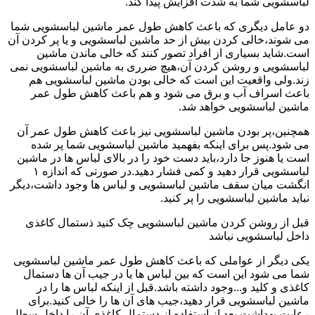
لباسشویی شما به شدت افزایش پیدا کند.
دو عامل دیگری که باعث کاهش طول عمر ماشین لباسشویی شما
می شوند،خالی کردن بیش از حد ماشین لباسشویی و یا پر کردن آن
است.شاید بسیاری از افراد تصور کنند که خالی ماندن ماشین
لباسشویی و روشن کردن آن،هیچ ضرری به ماشین لباسشویی نمی
زند.ولی واقعیت این است که خالی بودن ماشین لباسشویی هم
باعث اسراف آب و برق می شود و هم باعث کاهش طول عمر
ماشین لباسشویی خواهد شد.
همچنین،پر بودن ماشین لباسشویی نیز باعث کاهش طول عمر آن
می شود.پس برای اینکه بفهمید ماشین لباسشویی شما پر شده
است یا هنوز جا دارد،باید دست خود را در بالای لباس ها در ماشین
لباسشویی قرار دهید و کمی فشار دهید.در صورتی که اندازه ۱
انگشت میان سقف ماشین لباسشویی و لباس ها وجود داشت،دیگر
نباید ماشین لباسشویی را پر کنید.
قبل از روشن کردن ماشین لباسشویی چک کنید ذستمال کاغذی
داخل لباسشویی نباشد
یکی دیگر از عواملی که باعث کاهش طول عمر ماشین لباسشویی
شما می شود این است که بین لباس ها یا در جیب آن ها دستمال
کاغذی و کلید و...وجود داشته باشد.قبل از اینکه لباس ها را در
ماشین لباسشویی قرار دهید،جیب های آن ها را خالی کنید.برای
رعایت بهداشت بعد از استفاده از دستمال کاغذی آن را داخل سطل