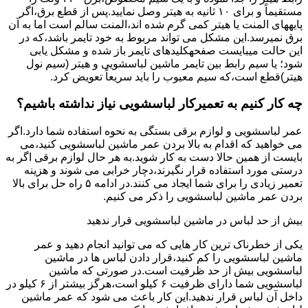
مستقیماً و برای ۱۰ ﺛﺎﻧﯿﻪ ﺑﻪ ﻫﯿﺘﺮ وصل نمایید.ﭘﺲ از ﻗﻄﻊ ﺑﺮق،اﮔﺮ
پایههای اﻟﻤﻨﺖ یا هیتر کمی ﮔﺮم ﺷﺪه اند،اﻟﻤﻨﺖ ﺳﺎﻟﻢ است اما ﺑﻪ آن
ﺑﺮق نمیرسد.اﯾﻦ ﻣﺸﮑﻞ می تواند مربوط به ﺧﻮد ﺗﺎﯾﻤﺮ باشد،ﮐﻪ در
این حالت میبایست صفحهکلیدهای ﺗﺎﯾﻤﺮ باز شده و مشکل یابی
شود؛ ﯾﺎ ﺳﯿﻢ راﺑﻂ ﺑﯿﻦ ﺗﺎﯾﻤﺮ ماشین لباسشویی و ﻫﯿﺘﺮ (سیم ﻧﻮل
ﻫﯿﺘﺮ)ﻗﻄﻊ اﺳﺖ،ﮐﻪ ﺳﯿﻢ ﻣﻌﯿﻮب را ﺑﺎﯾﺪ سریعاً ﺗﻌﻮﯾﺾ کرد.
چه کار کنیم به تعمیرکار لباسشویی نیاز نداشته باشیم؟
عمر لباسشویی و لوازم برقی بستگی به نحوه استفاده شما دارد.اگر
می خواهید که اقدام به بالا بردن عمر ماشین لباسشویی کنید،می
بایست از همین حالا دست به کار شوید.به هر حال لوازم برقی اگر به
درستی مورد استفاده قرار نگیرند،دچار خرابی می شوند و هزینه
تعمیر زیادی را برای شما ایجاد می کنند.در ادامه ۵ راه حل برای بالا
بردن عمر ماشین لباسشویی را ذکر می کنیم.
بیش از حد لباس در ماشین لباسشویی قرار ندهید
یکی از خطرناک ترین کار هایی که می توانید انجام دهید و عمر
ماشین لباسشویی را کم کنید،قرار دادن لباس ها در ماشین
لباسشویی بیش از حد ظرفیت است.در صورتی که ماشین
لباسشویی شما دارای ظرفیت ۶ کیلو است،هرگز بیشتر از ۶ کیلو در
داخل آن لباس قرار ندهید.این کار باعث می شود که عمر ماشین