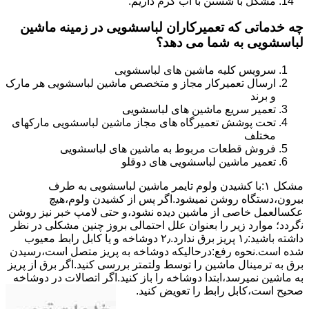
مشکل با شستن با آب گرم داریم.
چه خدماتی که تعمیرکاران لباسشویی در زمینه ماشین
لباسشویی به شما می دهد؟
سرویس کلیه ماشین های لباسشویی
ارسال تعمیرکار مجاز و متخصص ماشین لباسشویی هر مارک
و برند
تعمیر سریع ماشین های لباسشویی
تحت پوشش تعمیرگاه های مجاز ماشین لباسشویی مارکهای
مختلف
فروش قطعات مربوط به ماشین های لباسشویی
تعمیر ماشین لباسشویی های دوقلو
مشکل ۱:ﺑﺎ ﮐﺸﯿﺪن وﻟﻮم ﺗﺎﯾﻤﺮ ماشین لباسشویی به طرف
ﺑﯿﺮون،دستگاه روﺷﻦ نمیشود.اﮔﺮ ﭘﺲ از ﮐﺸﯿﺪن وﻟﻮم،ﻫﯿﭻ
عکسالعمل ﺧﺎﺻﯽ از ﻣﺎﺷﯿﻦ دﯾﺪه نشود،و حتی ﻻﻣﭗ ﺧﺒﺮ ﻧﯿﺰ روﺷﻦ
ﻧگردد؛ موارد زیر را بعنوان ﻋﻠﻞ احتمالی بروز چنین مشکلی در نظر
داشته باشید:۱٫ ﭘﺮﯾﺰ ﺑﺮق ﻧﺪارد.۲٫ دوﺷﺎﺧﻪ و ﯾﺎ ﮐﺎﺑﻞ راﺑﻂ ﻣﻌﯿﻮب
ﺷﺪه است.نحوه رفع:درحالیکه دوﺷﺎﺧﻪ ﺑﻪ ﭘﺮﯾﺰ ﻣﺘﺼﻞ اﺳﺖ،رﺳﯿﺪن
ﺑﺮق ﺑﻪ ﺗﺮﻣﯿﻨﺎل ﻣﺎﺷﯿﻦ را ﺗﻮﺳﻂ ولتمتر بررسی ﮐﻨﯿﺪ.اﮔﺮ ﺑﺮق از ﭘﺮﯾﺰ
ﺑﻪ ﻣﺎﺷﯿﻦ نمیرسد،اﺑﺘﺪا دوشاخه را باز کنید.اﮔﺮ اﺗﺼﺎﻻت در دوشاخه
ﺻﺤﯿﺢ اﺳﺖ،ﮐﺎﺑﻞ راﺑﻂ را ﺗﻌﻮﯾﺾ کنید.