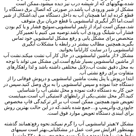
ﺷﺪه،بهگونهای ﮐﻪ از ﺷﯿﺸﻪ درب ﻧﯿﺰ دﯾﺪه میشود،ممکن است
مشکل از شیر ورودی آب باشد.در صورتی که اتصال برق دستگاه را
قطع کرده اید اما همچنان آب به داخل دستگاه می آید،اشکال از شیر
است.اما اگر آبگیری لباسشویی با قطع جریان برق متوقف
شد،ممکن است ایراد از تایمر لباسشویی،سوئیچ فشار و یا کم بودن
فشار آب شیلنگ ورودی آب باشد.توصیه می کنیم با تعمیرکار
متخصص برای مشکل یابی و رفع مشکل لباسشویی خود تماس
بگیرید.همچنین مطالب بیشتر در رابطه با مشکلات آبگیری
لباسشویی را در سایت کاراباما بخوانید.
مشکل ۶:از ﻣﺎﺷﯿﻦ لباسشویی در ﺣﺎل ﮐﺎر آب ﻧﺸﺖ میکند.نشت آب
از ماشین لباسشویی بسیار شایع است.این مشکل می تواند با توجه
به محل دقیق نشت آب،دلایل مختلفی داشته باشد و لذا راهکارهای
متفاوت برای رفع نشتی آب.
ابتدا درپوش یا پنل ﭘﺸﺖ ﻣﺎﺷﯿﻦ لباسشویی و درپوش ﻓﻮﻗﺎﻧﯽ را از
دستگاه ﺟﺪا ﻧﻤﻮده و ﺳﭙﺲ لباسشویی را ﺑﻪ ﺑﺮق وصل ﮐﻨﯿﺪ.سپس در
حین کار به دستگاه دقت نموده و ﻣﺤﻞ نشتی آب را ﺷﻨﺎﺳﺎﯾﯽ
کنید.اﮔﺮ ﻣﺤﻞ نشتی،ﯾﮑﯽ از رابطهای ﻻﺳﺘﯿﮑﯽ آب اﺳﺖ،میبایست
ﺗﻌﻮﯾﺾ شود.همچنین ﻣﻤﮑﻦ اﺳﺖ آب بر اثر ﺗﺮﮐﯿﺪﮔﯽ قابِ ﻣﺨﺼﻮص
ﺟﺎﭘﻮدری،واترپمپ و…جمع شده ﺑﺎﺷﺪ،ﮐﻪ در این حالت بهترین روش
برای آببندی دستگاه ﺗﻌﻮﯾﺾ ﻣﻮارد ﻓﻮق اﺳﺖ.
مشکل ۷:ﻫﯿﺘﺮ لباسشویی آب را ﮔﺮم نمیکند.نحوه رﻓﻊ:ﻫﻤﺎﻧﻨﺪ ﮔﺬﺷﺘﻪ
بهمنظور اﻓﺰاﯾﺶ ﺳﺮﻋﺖ ﻋﻤﻞ در مشکلیابی،بهتر است سیمهای
راﺑﻂ ﻫﯿﺘﺮ را ﺟﺪا ﻧﻤﻮده و ﺑﺎ ﯾﮏ ﺳﯿﻢ ﻣﺨﺼﻮص،برق ۲۲۰ ولت را