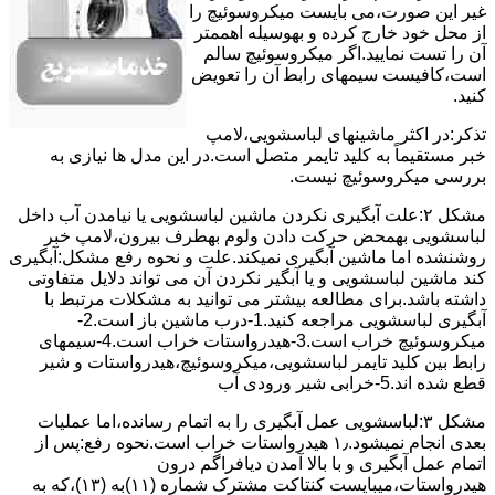
ﻏﯿﺮ اﯾﻦ ﺻﻮرت،می بایست ﻣﯿﮑﺮوﺳﻮﺋﯿﭻ را
از ﻣﺤﻞ خود ﺧﺎرج کرده و بهوسیله اهممتر
آن را ﺗﺴﺖ ﻧﻤﺎﯾﯿﺪ.اﮔﺮ ﻣﯿﮑﺮوﺳﻮﺋﯿﭻ ﺳﺎﻟﻢ
اﺳﺖ،ﮐﺎﻓﯿﺴﺖ سیمهای راﺑﻄ آن را ﺗﻌﻮﯾﺾ
کنید.
ﺗﺬﮐﺮ:در اﮐﺜﺮ ماشینهای لباسشویی،ﻻﻣﭗ
ﺧﺒﺮ مستقیماً ﺑﻪ ﮐﻠﯿﺪ ﺗﺎﯾﻤﺮ ﻣﺘﺼﻞ اﺳﺖ.در اﯾﻦ مدل ها ﻧﯿﺎزی ﺑﻪ
بررسی ﻣﯿﮑﺮوﺳﻮﺋﯿﭻ نیست.
مشکل ۲:علت آبگیری نکردن ماشین لباسشویی یا نیامدن آب داخل
لباسشویی بهمحض ﺣﺮﮐﺖ دادن وﻟﻮم بهطرف ﺑﯿﺮون،ﻻﻣﭗ ﺧﺒﺮ
روشنشده اﻣﺎ ﻣﺎﺷﯿﻦ آﺑﮕﯿﺮی نمیکند.ﻋﻠﺖ و نحوه رﻓﻊ مشکل:آبگیری
کند ماشین لباسشویی و یا آبگیر نکردن آن می تواند دلایل متفاوتی
داشته باشد.برای مطالعه بیشتر می توانید به مشکلات مرتبط با
آبگیری لباسشویی مراجعه کنید.1-درب ﻣﺎﺷﯿﻦ ﺑﺎز اﺳﺖ.2-
ﻣﯿﮑﺮوﺳﻮﺋﯿﭻ ﺧﺮاب اﺳﺖ.3-ﻫﯿﺪرواﺳﺘﺎت ﺧﺮاب اﺳﺖ.4-سیمهای
راﺑﻂ ﺑﯿﻦ ﮐﻠﯿﺪ ﺗﺎﯾﻤﺮ لباسشویی،ﻣﯿﮑﺮوﺳﻮﺋﯿﭻ،ﻫﯿﺪرواﺳﺘﺎت و ﺷﯿﺮ
ﻗﻄﻊ ﺷﺪه اند.5-خرابی شیر ورودی آب
مشکل ۳:لباسشویی ﻋﻤﻞ آﺑﮕﯿﺮی را ﺑﻪ اﺗﻤﺎم رﺳﺎﻧﺪه،اﻣﺎ ﻋﻤﻠﯿﺎت
ﺑﻌﺪی اﻧﺠﺎم نمیشود.۱٫ ﻫﯿﺪرواﺳﺘﺎت ﺧﺮاب اﺳﺖ.نحوه رﻓﻊ:ﭘﺲ از
اﺗﻤﺎم عمل آﺑﮕﯿﺮی و ﺑﺎ ﺑﺎﻻ آﻣﺪن دﯾﺎﻓﺮاﮔﻢ درون
ﻫﯿﺪرواﺳﺘﺎت،میبایست ﮐﻨﺘﺎﮐﺖ ﻣﺸﺘﺮک شماره (۱۱)به (۱۳)،ﮐﻪ ﺑﻪ