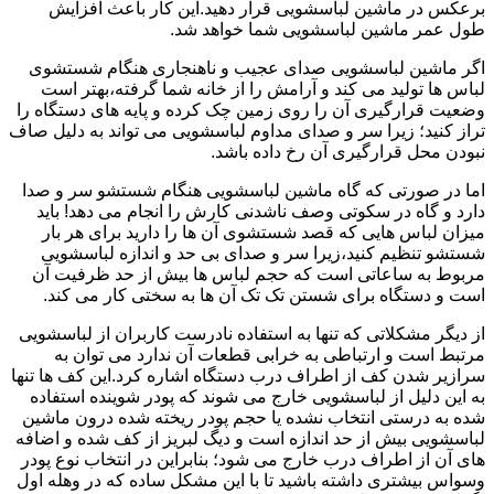
برعکس در ماشین لباسشویی قرار دهید.این کار باعث افزایش
طول عمر ماشین لباسشویی شما خواهد شد.
اگر ماشین لباسشویی صدای عجیب و ناهنجاری هنگام شستشوی
لباس ها تولید می کند و آرامش را از خانه شما گرفته،بهتر است
وضعیت قرارگیری آن را روی زمین چک کرده و پایه های دستگاه را
تراز کنید؛ زیرا سر و صدای مداوم لباسشویی می تواند به دلیل صاف
نبودن محل قرارگیری آن رخ داده باشد.
اما در صورتی که گاه ماشین لباسشویی هنگام شستشو سر و صدا
دارد و گاه در سکوتی وصف ناشدنی کارش را انجام می دهد! باید
میزان لباس هایی که قصد شستشوی آن ها را دارید برای هر بار
شستشو تنظیم کنید،زیرا سر و صدای بی حد و اندازه لباسشویی
مربوط به ساعاتی است که حجم لباس ها بیش از حد ظرفیت آن
است و دستگاه برای شستن تک تک آن ها به سختی کار می کند.
از دیگر مشکلاتی که تنها به استفاده نادرست کاربران از لباسشویی
مرتبط است و ارتباطی به خرابی قطعات آن ندارد می توان به
سرازیر شدن کف از اطراف درب دستگاه اشاره کرد.این کف ها تنها
به این دلیل از لباسشویی خارج می شوند که پودر شوینده استفاده
شده به درستی انتخاب نشده یا حجم پودر ریخته شده درون ماشین
لباسشویی بیش از حد اندازه است و دیگ لبریز از کف شده و اضافه
های آن از اطراف درب خارج می شود؛ بنابراین در انتخاب نوع پودر
وسواس بیشتری داشته باشید تا با این مشکل ساده که در وهله اول