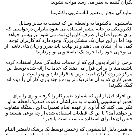
نگران کننده به نظر می رسد مواجه نشوید.
نمایندگی مجاز و تعمیر لباسشویی پاکشوما
لباسشویی پاکشوما به واسطه این که نسبت به سایر وسایل
الکترونیکی در خانه بیشتر استفاده می شود،بنابراین درخواستی که
برای تعمیرات آن از طرف کاربران ثبت می شود نیز بیشتر خواهد
بود؛ اما در این میان یک مشکل بزرگ وجود دارد که کاربران توجه
کمی به آن نشان می دهند و در نهایت باید ضرر و زیان های ناشی از
بی توجهی خود را با خرید یک لباسشویی نو بپردازند!
برخی از افراد بدون این که از خدمات نمایندگی مجاز استفاده کرده
باشند،مبنا را بر این قرار می دهند که خدمات ارائه شده توسط این
مرکز در رده گران قیمت ترین ها قرار دارد و بهتر است از
تعمیرکاری که به آن ها نزدیک تر بوده و چند باری کار آن را دیده اند
کمک بگیرند!
این افراد قبل از این که شماره تعمیرکار را گرفته و وی را برای
تعمیر لباسشویی پاکشوما به منزلشان دعوت کنند،یک لحظه به این
فکر نمی کنند که آیا وی از عهده انجام تعمیرات این دستگاه متفاوت
بر خواهد آمد؟ یا این که قطعات استفاده شده از چه نوعی هستند و
جنس آن ها برای استفاده مناسب است یا خیر؟
به همین دلیل لباسشویی که زخمش توسط یک پزشک نامعتبر التیام
پیدا کرده و از قطعات نامناسب برای تعمیر آن استفاده شده،پس از