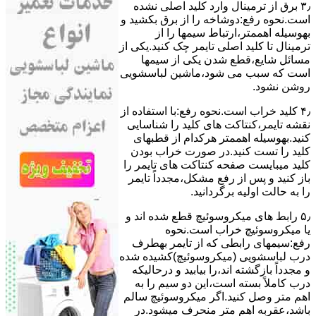
۳٫ ﺑﺮق از ﺗﺮﻣﯿﻨﺎل وارد ﮐﻠﯿﺪ اﺻﻠﯽ ﻧﺸﺪه
است.نحوه رﻓﻊ:دوشاخه را از ﺑﺮق بکشید و
بهوسیله اهممتر،ارﺗﺒﺎط سیمها را از
ﺗﺮﻣﯿﻨﺎل ﺗﺎ ﮐﻠﯿﺪ اﺻﻠﯽ ﺗﺎﯾﻤﺮ چک کنید.یکی از
مسائل شایع،ﻗﻄﻊ شدن ﯾﮑﯽ از سیمها
است که سبب می شود،ﻣﺎﺷﯿﻦ لباسشویی
روﺷﻦ نشود.
۴٫ ﮐﻠﯿﺪ ﺧﺮاب اﺳﺖ.نحوه رفع:ﺑﺎ اﺳﺘﻔﺎده از
ﻧﻘﺸﻪ ﺗﺎﯾﻤﺮ،ﮐﻨﺘﺎﮐﺖ ﻫﺎی ﮐﻠﯿﺪ را ﺷﻨﺎﺳﺎﯾﯽ
کنید.بهوسیله اهممتر هرکدام از قطبهای
ﮐﻠﯿﺪ را ﺗﺴﺖ ﮐﻨﯿﺪ.در ﺻﻮرت ﺧﺮاب ﺑﻮدن
ﮐﻠﯿﺪ میبایست ﺻﻔﺤﻪ ﮐﻨﺘﺎﮐﺖ ﻫﺎی ﺗﺎﯾﻤﺮ را
باز کنید و ﭘﺲ از رﻓﻊ مشکل،مجدداً ﺗﺎﯾﻤﺮ
را به حالت اوﻟﯿﻪ برگردانید.
۵٫ رابط های ﻣﯿﮑﺮوﺳﻮﺋﯿﭻ ﻗﻄﻊ شده اند و
ﯾﺎ ﻣﯿﮑﺮوﺳﻮﺋﯿﭻ ﺧﺮاب اﺳﺖ.نحوه
رفع:سیمهای راﺑﻄﯽ ﮐﻪ از ﺗﺎﯾﻤﺮ بهطرف
درب لباسشویی (ﻣﯿﮑﺮوﺳﻮﺋﯿﭻ)کشیده شده
و مجدداً بازگشته اند،را ﺑﯿﺎﺑﯿﺪ و درحالیکه
درب کاملاً ﺑﺴﺘﻪ اﺳﺖ،اﯾﻦ دو ﺳﯿﻢ را ﺑﻪ
اﻫﻢ ﻣﺘﺮ وصل کنید.اﮔﺮ ﻣﯿﮑﺮوﺳﻮﺋﯿﭻ ﺳﺎﻟﻢ
ﺑﺎﺷﺪ،ﻋﻘﺮﺑﻪ اهم متر ﻣﻨﺤﺮف میشود.در