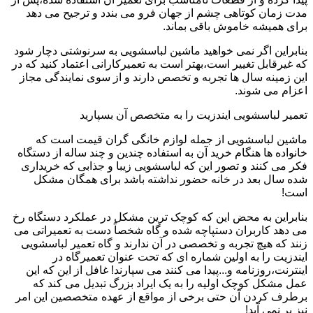
مدت زمان کوتاهی چشم از جهان فرو می بندد و ترجیح می دهد
برای همیشه خاموش باقی بماند.
بنابراین اگر نمی خواهید ماشین لباسشویی به سرنوشتی دچار شود
که غیرقابل تغییر است،بهتر است به تعمیرکارانی اعتماد کنید که در
این زمینه سال ها تجربه و تخصص دارند و از سوی نمایندگی مجاز
اعزام می شوند.
تعمیر لباسشویی ایندزیت را به متخصص آن بسپارید
ماشین لباسشویی از جمله لوازم خانگی گران قیمت است که
خانواده ها هنگام خرید آن به استفاده چندین و چند ساله از دستگاه
فکر می کنند و تصور این که لباسشویی زیبا و جذابی که خریداری
شده سال بعد در خانه حضور نداشته باشد برای همگان مشکل
است!
بنابراین به محض این که کوچک ترین مشکل در عملکرد دستگاه رخ
می دهد کاربران دستپاچه شده و گاه شخصاً دست به تعمیراتی می
زنند که هیچ تجربه و تخصصی در آن ندارند و گاه تعمیر لباسشویی
ایندزیت را به اولین شماره ای که تحت عنوان تعمیرگاه در
اینترنت،روزنامه و...پیدا می کنند می سپارند! غافل از این که این
عمل مشکل کوچک اولیه را به یک ایراد بزرگ تبدیل می کند که
برطرف کردن آن حتی برخی از مواقع از عهده متخصصین این امر
نیز بر نمی آید!