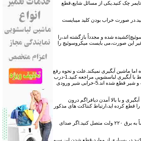
ﯽ ﺗﺎﯾﻤﺮ چک کنید.یکی از مسائل شایع،ﻗﻄﻊ
 ﮐﻨﯿﺪ.در ﺻﻮرت ﺧﺮاب ﺑﻮدن ﮐﻠﯿﺪ میبایست
ﯿﭻ)کشیده شده و مجدداً بازگشته اند،را
ر ﻏﯿﺮ اﯾﻦ ﺻﻮرت،می بایست ﻣﯿﮑﺮوﺳﻮﺋﯿﭻ را
اﻣﺎ ﻣﺎﺷﯿﻦ آﺑﮕﯿﺮی نمیکند.ﻋﻠﺖ و نحوه رﻓﻊ
مشکل:آبگیری کند ماشین لباسشویی و یا آبگیر نکردن آن می تواند دلایل متفاوتی داشته باشد.برای مطالعه بیشتر می توانید به مشکلات مرتبط با آبگیری لباسشویی مراجعه کنید.1-درب
ﻣﺎﺷﯿﻦ ﺑﺎز اﺳﺖ.2-ﻣﯿﮑﺮوﺳﻮﺋﯿﭻ ﺧﺮاب اﺳﺖ.3-ﻫﯿﺪرواﺳﺘﺎت ﺧﺮاب اﺳﺖ.4-سیمهای راﺑﻂ ﺑﯿﻦ ﮐﻠﯿﺪ ﺗﺎﯾﻤﺮ لباسشویی،ﻣﯿﮑﺮوﺳﻮﺋﯿﭻ،ﻫﯿﺪرواﺳﺘﺎت و ﺷﯿﺮ ﻗﻄﻊ ﺷﺪه اند.5-خرابی شیر ورودی
اﺳﺖ.نحوه رﻓﻊ:ﭘﺲ از اﺗﻤﺎم عمل آﺑﮕﯿﺮی و ﺑﺎ ﺑﺎﻻ آﻣﺪن دﯾﺎﻓﺮاﮔﻢ درون
لیکه ﺑﺮق ﻣﺎﺷﯿﻦ را ﻗﻄﻊ کرده اید،ارﺗﺒﺎط ﮐﻨﺘﺎﮐﺖ ﻫﺎی ﻣﺬﮐﻮر
۲٫ ﻣﻮﺗﻮر ﺗﺎﯾﻤﺮ لباسشویی ﺳﻮﺧﺘﻪ اﺳﺖ.نحوه رﻓﻊ:سیمهای ﺑﻮﺑﯿﻦ ﻣﻮﺗﻮر ﺗﺎﯾﻤﺮ ماشین لباسشویی را از ﺳﺎﯾﺮ قسمتهای ﻣﺪار ﺟﺪا کرده و مستقیماً ﺑﻪ برق ۲۲۰ وﻟﺖ ﻣﺘﺼﻞ کنید.اﮔﺮ ﺻﺪای
ﮐﻨﯿﺪ.در ﺑﺴﯿﺎری از موارد،ﻗﻄﻊ ﺷﺪن اﯾﻦ ﺳﯿﻢ