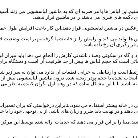
هستیم.این لباس ها با هر ضربه ای که به ماشین لباسشویی می زنند،آس
 دکمه های فلزی می باشند را در ماشین قرار ندهید.
برعکس در ماشین لباسشویی قرار دهید.این کار باعث افزایش طول عم
تولید می کند و آرامش را از خانه شما گرفته،بهتر است وضعیت قرارگ
قرارگیری آن رخ داده باشد.
 و گاه در سکوتی وصف ناشدنی کارش را انجام می دهد! باید میزان ل
اعاتی است که حجم لباس ها بیش از حد ظرفیت آن است و دستگاه برای
رتبط است و ارتباطی به خرابی قطعات آن ندارد می توان به سرازیر شد
انتخاب نشده یا حجم پودر ریخته شده درون ماشین لباسشویی بیش از ح
 باشید تا با این مشکل ساده که در وهله اول نگران کننده به نظر می
در خانه بیشتر استفاده می شود،بنابراین درخواستی که برای تعمیرات 
ند و در نهایت باید ضرر و زیان های ناشی از بی توجهی خود را با خری
ند،مبنا را بر این قرار می دهند که خدمات ارائه شده توسط این مرکز د