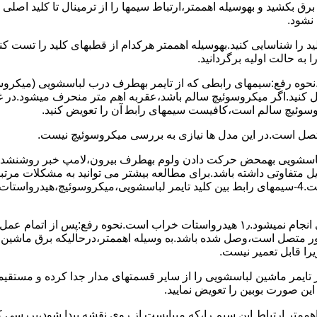
 ﺑﺮق بکشید و بهوسیله اهممتر،ارﺗﺒﺎط سیمها را از ﺗﺮﻣﯿﻨﺎل ﺗﺎ ﮐﻠﯿﺪ اﺻﻠ
نشود.
ﮐﻠﯿﺪ را ﺷﻨﺎﺳﺎﯾﯽ کنید.بهوسیله اهممتر هرکدام از قطبهای ﮐﻠﯿﺪ را ﺗﺴﺖ
 به حالت اوﻟﯿﻪ برگردانید.
نحوه رفع:سیمهای راﺑﻄﯽ ﮐﻪ از ﺗﺎﯾﻤﺮ بهطرف درب لباسشویی (ﻣﯿﮑﺮوﺳﻮﺋ
 وصل کنید.اﮔﺮ ﻣﯿﮑﺮوﺳﻮﺋﯿﭻ ﺳﺎﻟﻢ ﺑﺎﺷﺪ،ﻋﻘﺮﺑﻪ اهم متر ﻣﻨﺤﺮف میشود.د
ﺮوﺳﻮﺋﯿﭻ ﺳﺎﻟﻢ اﺳﺖ،ﮐﺎﻓﯿﺴﺖ سیمهای راﺑﻄ آن را ﺗﻌﻮﯾﺾ کنید.
ﻣﺘﺼﻞ اﺳﺖ.در اﯾﻦ مدل ها ﻧﯿﺎزی ﺑﻪ بررسی ﻣﯿﮑﺮوﺳﻮﺋﯿﭻ نیست.
اخل لباسشویی بهمحض ﺣﺮﮐﺖ دادن وﻟﻮم بهطرف ﺑﯿﺮون،ﻻﻣﭗ ﺧﺒﺮ روشنشده 
مشکل ۳:لباسشویی ﻋﻤﻞ آﺑﮕﯿﺮی را ﺑﻪ اﺗﻤﺎم رﺳﺎﻧﺪه،اﻣﺎ ﻋﻤﻠﯿﺎت ﺑﻌﺪی اﻧﺠﺎم نمیشود.۱٫ ﻫﯿﺪرواﺳﺘﺎت ﺧﺮاب 
یست ﮐﻨﺘﺎﮐﺖ ﻣﺸﺘﺮک شماره (۱۱)به (۱۳)،ﮐﻪ ﺑﻪ ﻣﻮﺗﻮر ﻣﺘﺼﻞ اﺳﺖ،وﺻﻞ ﺷﺪه ﺑﺎﺷﺪ.ﺑه وسیله اهممتر،درحا
ﯾﺮا قابل ﺗﻌﻤﯿﺮ نیست.
ﻦ ﺻﻮرت ﺑﻮﺑﯿﻦ را ﺗﻌﻮﯾﺾ ﻧﻤﺎﯾﯿﺪ.
اهممتر ارﺗﺒﺎط اﯾﻦ ﺳﯿﻢ را،ﮐﻪ میبایست از روی ﻧﻘﺸﻪ ﭘﯿﺪا ﺷﻮد،بررسی 