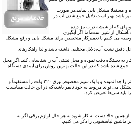
ده و مستقلا مشکل یابی نمایید.در صورت
نیز باشد.بهتر است دلایل جمع شدن آب در
ونهای ﮐﻪ از ﺷﯿﺸﻪ درب ﻧﯿﺰ دﯾﺪه
اشکال از شیر است.اما اگر آبگیری
توصیه می کنیم با تعمیرکار متخصص برای مشکل یابی و رفع مشکل
محل دقیق نشت آب،دلایل مختلفی داشته باشد و لذا راهکارهای
ار به دستگاه دقت نموده و ﻣﺤﻞ نشتی آب را ﺷﻨﺎﺳﺎﯾﯽ کنید.اﮔﺮ ﻣﺤﻞ
ع شده ﺑﺎﺷﺪ،ﮐﻪ در این حالت بهترین روش برای آببندی دستگاه
مشکل ۷:ﻫﯿﺘﺮ لباسشویی آب را ﮔﺮم نمیکند.نحوه رﻓﻊ:ﻫﻤﺎﻧﻨﺪ ﮔﺬﺷﺘﻪ بهمنظور اﻓﺰاﯾﺶ ﺳﺮﻋﺖ ﻋﻤﻞ در مشکلیابی،بهتر است سیمهای راﺑﻂ ﻫﯿﺘﺮ را ﺟﺪا ﻧﻤﻮده و ﺑﺎ ﯾﮏ ﺳﯿﻢ ﻣﺨﺼﻮص،برق ۲۲۰ ولت را مستقیماً و
ﯾﻦ ﻣﺸﮑﻞ می تواند مربوط به ﺧﻮد ﺗﺎﯾﻤﺮ باشد،ﮐﻪ در این حالت میبایست
ﺑﺎﯾﺪ سریعاً ﺗﻌﻮﯾﺾ کرد.
ز همین حالا دست به کار شوید.به هر حال لوازم برقی اگر به