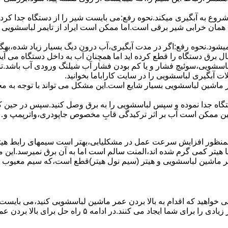
 ﺷﺮوع ﺑﻪ آﺑﮕﯿﺮی میکند.نحوه رﻓﻊ:می بایست ﺷﯿﺮ را از دستگاه جدا کر
 همان خرابی شیر برقی است.اما ممکن است ایراد از تایمر لباسشویی 
ﻊ نمیشود.نحوه رﻓﻊ:اﮔﺮ در ﻣﺪت آﺑﮕﯿﺮی،آب درون دﯾﮓ ﺑﺴﯿﺎر زﯾﺎد ﺷﺪه،بهگ
ق دستگاه را قطع کرده اید اما همچنان آب به داخل دستگاه می آید،
باسشویی،سوئیچ فشار و یا کم بودن فشار آب شیلنگ ورودی آب باشد.
 آبگیری لباسشویی را در سایت کاراباما بخوانید.
 از ماشین لباسشویی بسیار شایع است.این مشکل می تواند با توجه به 
تگاه ﺟﺪا ﻧﻤﻮده و ﺳﭙﺲ لباسشویی را ﺑﻪ ﺑﺮق وصل ﮐﻨﯿﺪ.سپس در حین ک
 ﻣﻤﮑﻦ اﺳﺖ آب بر اثر ﺗﺮﮐﯿﺪﮔﯽ قابِ ﻣﺨﺼﻮص ﺟﺎﭘﻮدری،واترپمپ و…جم
اﻟﻤﻨﺖ یا هیتر کمی ﮔﺮم ﺷﺪه اند،اﻟﻤﻨﺖ ﺳﺎﻟﻢ است اما ﺑﻪ آن ﺑﺮق نمیرسد.ا
ﻤﺮ ماشین لباسشویی و ﻫﯿﺘﺮ (سیم ﻧﻮل ﻫﯿﺘﺮ)ﻗﻄﻊ اﺳﺖ،ﮐﻪ ﺳﯿﻢ ﻣﻌﯿﻮب را 
 خواهید که اقدام به بالا بردن عمر ماشین لباسشویی کنید،می بایست ا
امه ۵ راه حل برای بالا بردن عمر ماشین لباسشویی را ذکر می کنیم.