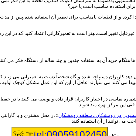
یر لباسشویی پاکشوما به منزلشان دعوت کنند،یک لحظه به این فکر نمی کن
 برای استفاده مناسب است یا خیر؟
ا کرده و از قطعات نامناسب برای تعمیر آن استفاده شده،پس از مدت 
یرقابل تغییر است،بهتر است به تعمیرکارانی اعتماد کنید که در این ز
 هنگام خرید آن به استفاده چندین و چند ساله از دستگاه فکر می کنند
هد کاربران دستپاچه شده و گاه شخصاً دست به تعمیراتی می زنند که 
..پیدا می کنند می سپارند! غافل از این که این عمل مشکل کوچک اولیه
شماره تماسی در اختیار کاربران قرار داده و توصیه می کنند تا در ح
فنی این مرکز بهره مند شوند.
باسشویی در رومشکان،،منطقه رومشکان
»در محل مشتری و با گارانتی م
ت می توانند از آن استفاده کنند.
☞☏
tel:09059102450