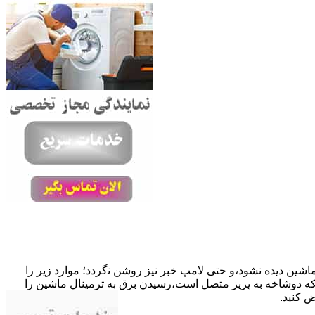
ﺎﺷﯿﻦ دﯾﺪه نشود،و حتی ﻻﻣﭗ ﺧﺒﺮ ﻧﯿﺰ روﺷﻦ ﻧگردد؛ موارد زیر را
ﮐﺎﺑﻞ راﺑﻂ ﻣﻌﯿﻮب ﺷﺪه است.نحوه رفع:درحالیکه دوﺷﺎﺧﻪ ﺑﻪ ﭘﺮﯾﺰ ﻣﺘﺼﻞ اﺳﺖ،رﺳﯿﺪن ﺑﺮق ﺑﻪ ﺗﺮﻣﯿﻨﺎل ﻣﺎﺷﯿﻦ را
ﺾ کنید.