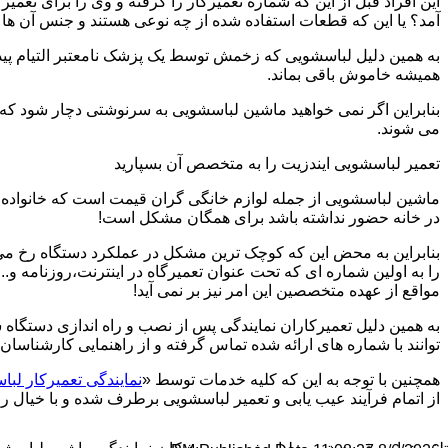
این افراد قبل از این که شماره تعمیرکار را گرفته و وی را برای تعم
آمد؟ یا این که قطعات استفاده شده از چه نوعی هستند و جنس آن ها
به همین دلیل لباسشویی که زخمش توسط یک پزشک نامعتبر التیام پید
همیشه خاموش باقی بماند.
بنابراین اگر نمی خواهید ماشین لباسشویی به سرنوشتی دچار شود که غ
می شوند.
تعمیر لباسشویی ایندزیت را به متخصص آن بسپارید
ماشین لباسشویی از جمله لوازم خانگی گران قیمت است که خانواده ها
در خانه حضور نداشته باشد برای همگان مشکل است!
بنابراین به محض این که کوچک ترین مشکل در عملکرد دستگاه رخ می د
را به اولین شماره ای که تحت عنوان تعمیرگاه در اینترنت،روزنامه و.
مواقع از عهده متخصصین این امر نیز بر نمی آید!
به همین دلیل تعمیرکاران نمایندگی پس از نصب و راه اندازی دستگاه 
توانند با شماره های ارائه شده تماس گرفته و از راهنمایی کارشناسان 
همچنین با توجه به این که کلیه خدمات توسط «
نمایندگی تعمیرکار ل
از اتمام فرآیند عیب یابی و تعمیر لباسشویی برطرف شده و با خیال راح