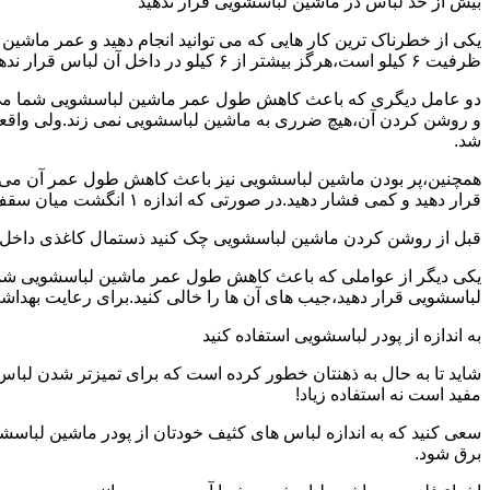
بیش از حد لباس در ماشین لباسشویی قرار ندهید
یکی از خطرناک ترین کار هایی که می توانید انجام دهید و عمر ماش
ظرفیت ۶ کیلو است،هرگز بیشتر از ۶ کیلو در داخل آن لباس قرار ندهید.این کار باعث می شود که عمر ماشین لباسشویی شما به شدت افزایش پیدا کند.
دو عامل دیگری که باعث کاهش طول عمر ماشین لباسشویی شما می شو
و روشن کردن آن،هیچ ضرری به ماشین لباسشویی نمی زند.ولی واق
شد.
همچنین،پر بودن ماشین لباسشویی نیز باعث کاهش طول عمر آن می شود
قرار دهید و کمی فشار دهید.در صورتی که اندازه ۱ انگشت میان سقف ماشین لباسشویی و لباس ها وجود داشت،دیگر نباید ماشین لباسشویی را پر کنید.
قبل از روشن کردن ماشین لباسشویی چک کنید ذستمال کاغذی داخل 
یکی دیگر از عواملی که باعث کاهش طول عمر ماشین لباسشویی شما می 
لباسشویی قرار دهید،جیب های آن ها را خالی کنید.برای رعایت بهداش
به اندازه از پودر لباسشویی استفاده کنید
شاید تا به حال به ذهنتان خطور کرده است که برای تمیزتر شدن لباس
مفید است نه استفاده زیاد!
سعی کنید که به اندازه لباس های کثیف خودتان از پودر ماشین لباسش
برق شود.