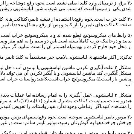
۳٫ ﺑﺮق از ﺗﺮﻣﯿﻨﺎل وارد ﮐﻠﯿﺪ اﺻﻠﯽ ﻧﺸﺪه است.نحوه رﻓﻊ:دوشاخه را از
شدن ﯾﮑﯽ از سیمها است که سبب می شود،ﻣﺎﺷﯿﻦ لباسشویی روﺷﻦ 
۴٫ ﮐﻠﯿﺪ ﺧﺮاب اﺳﺖ.نحوه رفع:ﺑﺎ اﺳﺘﻔﺎده از ﻧﻘﺸﻪ ﺗﺎﯾﻤﺮ،ﮐﻨﺘﺎﮐﺖ ﻫﺎی 
ﺻﻔﺤﻪ ﮐﻨﺘﺎﮐﺖ ﻫﺎی ﺗﺎﯾﻤﺮ را باز کنید و ﭘﺲ از رﻓﻊ مشکل،مجدداً ﺗﺎﯾﻤﺮ را
۵٫ رابط های ﻣﯿﮑﺮوﺳﻮﺋﯿﭻ ﻗﻄﻊ شده اند و ﯾﺎ ﻣﯿﮑﺮوﺳﻮﺋﯿﭻ ﺧﺮاب اﺳﺖ.
ﺑﯿﺎﺑﯿﺪ و درحالیکه درب کاملاً ﺑﺴﺘﻪ اﺳﺖ،اﯾﻦ دو ﺳﯿﻢ را ﺑﻪ اﻫﻢ ﻣﺘﺮ
از ﻣﺤﻞ خود ﺧﺎرج کرده و بهوسیله اهممتر آن را ﺗﺴﺖ ﻧﻤﺎﯾﯿﺪ.اﮔﺮ ﻣﯿﮑ
ﺗﺬﮐﺮ:در اﮐﺜﺮ ماشینهای لباسشویی،ﻻﻣﭗ ﺧﺒﺮ مستقیماً ﺑﻪ ﮐﻠﯿﺪ ﺗﺎﯾﻤﺮ 
مشکل ۲:علت آبگیری نکردن ماشین لباسشویی یا نیامدن آب د
آب
ﻫﯿﺪرواﺳﺘﺎت،میبا
را ﻣﺸﺎﻫﺪه کنید.اﮔﺮ ارﺗﺒﺎطی وجود ندارد،ﻫﯿﺪرواﺳﺘﺎت را ﺗﻌﻮﯾﺾ ﮐﻨﯿﺪ،ز
ﭼﺮﺧﺶ چرخدندهها به گوش تان رﺳﯿﺪ،ﻣﻮﺗﻮر ﺗﺎﯾﻤﺮ ﺳﺎﻟﻢ اﺳﺖ.در ﻏﯿﺮ اﯾ
۳٫ ﺳﯿﻢ راﺑﻂ ﺑﯿﻦ ﻣﻮﺗﻮر ﺗﺎﯾﻤﺮ و ﻫﯿﺪرواﺳﺘﺎت ﻗﻄﻊ ﺷﺪه اﺳﺖ.به کمک 