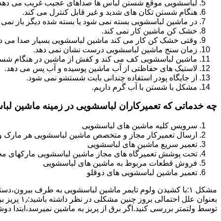
لباسشویی موقع شستن لباس ها صداهای عجیب غریب می دهد
هنگام شستن تکان های شدید و غیر قابل کنترل می کند.
در ماشین لباسشویی بسته نمی شود یا بسته شده دیگر باز نمی 
خشک کن ماشین کار نمی کند.
وقتی خشک کن کار می کند ماشین لباسشویی بسیار صدا می ده
زمان سنج ماشین لباسشویی درست نشان نمی دهد.
ماشین لباسشویی کف می کند و کفش از ماشین در هنگام شستن
لاستیک های حفاظتی از آب ماشین پوسیده و آب پس می دهد.
از جایگاه پودر استفاده چندانی بابت شستشو نمی شود.
مشکل با شستن با آب گرم داریم.
چه خدماتی که تعمیرکاران لباسشویی در زمینه ماشین لب
سرویس کلیه ماشین های لباسشویی
ارسال تعمیرکار مجاز و متخصص ماشین لباسشویی هر مارک و 
تعمیر سریع ماشین های لباسشویی
تحت پوشش تعمیرگاه های مجاز ماشین لباسشویی مارکهای م
فروش قطعات مربوط به ماشین های لباسشویی
تعمیر ماشین لباسشویی های دوقلو
مشکل ۱:ﺑﺎ ﮐﺸﯿﺪن وﻟﻮم ﺗﺎﯾﻤﺮ ماشین لباسشویی به طرف ﺑﯿﺮون
ﺗﻮﺳﻂ ولتمتر بررسی ﮐﻨﯿﺪ.اﮔﺮ ﺑﺮق از ﭘﺮﯾﺰ ﺑﻪ ﻣﺎﺷﯿﻦ نمیرسد،اﺑﺘﺪا دو