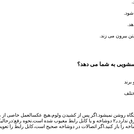
.
شود.
د.
 بیرون می زند.
اسشویی به شما می دهد؟
برند
ختلف
،دستگاه روﺷﻦ نمیشود.اﮔﺮ ﭘﺲ از ﮐﺸﯿﺪن وﻟﻮم،ﻫﯿﭻ عکسالعمل ﺧﺎﺻﯽ از ﻣ
بعنوان ﻋﻠﻞ احتمالی بروز چنین مشکلی در نظر داشته باشید:۱٫ ﭘﺮﯾﺰ ﺑﺮق ﻧﺪارد.۲٫ دوﺷﺎﺧﻪ و ﯾﺎ 
شاخه را باز کنید.اﮔﺮ اﺗﺼﺎﻻت در دوشاخه ﺻﺤﯿﺢ اﺳﺖ،ﮐﺎﺑﻞ راﺑﻂ را ﺗﻌﻮﯾ