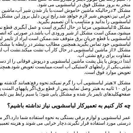
ﻣﻨﺠﺮ ﺑﻪ ﺑﺮوز مشکل ﻓﻮق در لباسشویی می شود.
مشکل ۴:درحالیکه ﻣﺎﺷﯿﻦ ﺧﺎﻣﻮش اﺳﺖ،ﺑﺎ ﺑﺎز ﺷﺪن ﺷﯿﺮ آب،ﻣﺎﺷﯿﻦ
خرابی نیز،تعویض شیر لازم خواهد شد.رایج ترین دلیل بروز این مشکل
لباسشویی را بدانید و متناسب با آن تصمیم بگیرید.
مشکل ۵:لباسشویی مرتباً در ﺣﺎل آﺑﮕﯿﺮی اﺳﺖ و ﻋﻤﻞ آﺑﮕﯿﺮی ﻗﻄ
میشود،ممکن است مشکل از شیر ورودی آب باشد.در صورتی که اتصال بر
لباسشویی با قطع جریان برق متوقف شد،ممکن است ایراد از تایمر ل
لباسشویی خود تماس بگیرید.همچنین مطالب بیشتر در رابطه با مشکلات
مشکل ۶:از ﻣﺎﺷﯿﻦ لباسشویی در ﺣﺎل ﮐﺎر آب ﻧﺸﺖ میکند.نشت آب
متفاوت برای رفع نشتی آب.
ابتدا درپوش یا پنل ﭘﺸﺖ ﻣﺎﺷﯿﻦ لباسشویی و درپوش ﻓﻮﻗﺎﻧﯽ را از دس
نشتی،ﯾﮑﯽ از رابطهای ﻻﺳﺘﯿﮑﯽ آب اﺳﺖ،میبایست ﺗﻌﻮﯾﺾ شود.همچنین
ﺗﻌﻮﯾﺾ ﻣﻮارد ﻓﻮق اﺳﺖ.
برای ۱۰ ﺛﺎﻧﯿﻪ ﺑﻪ ﻫﯿﺘﺮ وصل نمایید.ﭘﺲ از ﻗﻄﻊ ﺑﺮق،اﮔﺮ پایههای 
صفحهکلیدهای ﺗﺎﯾﻤﺮ باز شده و مشکل یابی شود؛ ﯾﺎ ﺳﯿﻢ راﺑﻂ ﺑﯿﻦ ﺗﺎﯾ
چه کار کنیم به تعمیرکار لباسشویی نیاز نداشته باشیم؟
عمر لباسشویی و لوازم برقی بستگی به نحوه استفاده شما دارد.اگر می
درستی مورد استفاده قرار نگیرند،دچار خرابی می شوند و هزینه تعمیر زیادی را برای شما ایجاد می کنند.در اد