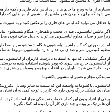
اشیاء فلزی به ماشین لباسشویی شما آسیب می رسانند.
بسیاری از ما به ویژه ما خانم ها،دارای لباس های فلزی و دکمه دار 
می شود که برای بالا بردن عمر ماشین لباسشویی،لباس هایی که دارای
یا حداقل می توانید که لباس های فلزی را برعکس کنید و به صورت 
اگر ماشین لباسشویی صدای عجیب و ناهنجاری هنگام شستشوی لباس ها 
زیرا سر و صدای مداوم لباسشویی می تواند به دلیل صاف نبودن محل 
اما در صورتی که گاه ماشین لباسشویی هنگام شستشو سر و صدا دارد
تنظیم کنید،زیرا سر و صدای بی حد و اندازه لباسشویی مربوط به س
از دیگر مشکلاتی که تنها به استفاده نادرست کاربران از لباسشویی م
از لباسشویی خارج می شوند که پودر شوینده استفاده شده به درستی 
درب خارج می شود؛ بنابراین در انتخاب نوع پودر وسواس بیشتری داشته
نمایندگی مجاز و تعمیر لباسشویی پاکشوما
لباسشویی پاکشوما به واسطه این که نسبت به سایر وسایل الکترونیکی 
میان یک مشکل بزرگ وجود دارد که کاربران توجه کمی به آن نشان می ده
برخی از افراد بدون این که از خدمات نمایندگی مجاز استفاده کرده باش
آن ها نزدیک تر بوده و چند باری کار آن را دیده اند کمک بگیرند!