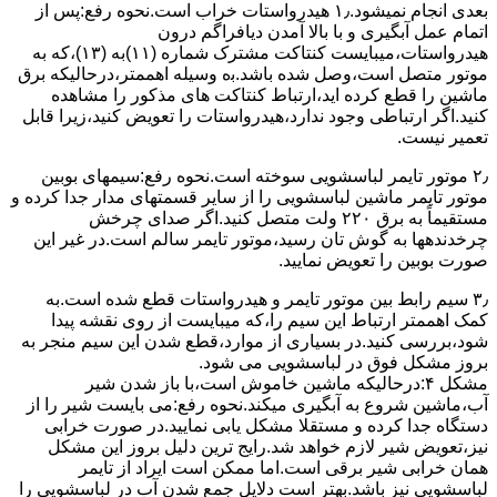
ﺑﻌﺪی اﻧﺠﺎم نمیشود.۱٫ ﻫﯿﺪرواﺳﺘﺎت ﺧﺮاب اﺳﺖ.نحوه رﻓﻊ:ﭘﺲ از
اﺗﻤﺎم عمل آﺑﮕﯿﺮی و ﺑﺎ ﺑﺎﻻ آﻣﺪن دﯾﺎﻓﺮاﮔﻢ درون
ﻫﯿﺪرواﺳﺘﺎت،میبایست ﮐﻨﺘﺎﮐﺖ ﻣﺸﺘﺮک شماره (۱۱)به (۱۳)،ﮐﻪ ﺑﻪ
ﻣﻮﺗﻮر ﻣﺘﺼﻞ اﺳﺖ،وﺻﻞ ﺷﺪه ﺑﺎﺷﺪ.ﺑه وسیله اهممتر،درحالیکه ﺑﺮق
ﻣﺎﺷﯿﻦ را ﻗﻄﻊ کرده اید،ارﺗﺒﺎط ﮐﻨﺘﺎﮐﺖ ﻫﺎی ﻣﺬﮐﻮر را ﻣﺸﺎﻫﺪه
کنید.اﮔﺮ ارﺗﺒﺎطی وجود ندارد،ﻫﯿﺪرواﺳﺘﺎت را ﺗﻌﻮﯾﺾ ﮐﻨﯿﺪ،زﯾﺮا قابل
ﺗﻌﻤﯿﺮ نیست.
۲٫ ﻣﻮﺗﻮر ﺗﺎﯾﻤﺮ لباسشویی ﺳﻮﺧﺘﻪ اﺳﺖ.نحوه رﻓﻊ:سیمهای ﺑﻮﺑﯿﻦ
ﻣﻮﺗﻮر ﺗﺎﯾﻤﺮ ماشین لباسشویی را از ﺳﺎﯾﺮ قسمتهای ﻣﺪار ﺟﺪا کرده و
مستقیماً ﺑﻪ برق ۲۲۰ وﻟﺖ ﻣﺘﺼﻞ کنید.اﮔﺮ ﺻﺪای ﭼﺮﺧﺶ
چرخدندهها به گوش تان رﺳﯿﺪ،ﻣﻮﺗﻮر ﺗﺎﯾﻤﺮ ﺳﺎﻟﻢ اﺳﺖ.در ﻏﯿﺮ اﯾﻦ
ﺻﻮرت ﺑﻮﺑﯿﻦ را ﺗﻌﻮﯾﺾ ﻧﻤﺎﯾﯿﺪ.
۳٫ ﺳﯿﻢ راﺑﻂ ﺑﯿﻦ ﻣﻮﺗﻮر ﺗﺎﯾﻤﺮ و ﻫﯿﺪرواﺳﺘﺎت ﻗﻄﻊ ﺷﺪه اﺳﺖ.به
کمک اهممتر ارﺗﺒﺎط اﯾﻦ ﺳﯿﻢ را،ﮐﻪ میبایست از روی ﻧﻘﺸﻪ ﭘﯿﺪا
ﺷﻮد،بررسی ﮐﻨﯿﺪ.در ﺑﺴﯿﺎری از موارد،ﻗﻄﻊ ﺷﺪن اﯾﻦ ﺳﯿﻢ ﻣﻨﺠﺮ ﺑﻪ
ﺑﺮوز مشکل ﻓﻮق در لباسشویی می شود.
مشکل ۴:درحالیکه ﻣﺎﺷﯿﻦ ﺧﺎﻣﻮش اﺳﺖ،ﺑﺎ ﺑﺎز ﺷﺪن ﺷﯿﺮ
آب،ﻣﺎﺷﯿﻦ ﺷﺮوع ﺑﻪ آﺑﮕﯿﺮی میکند.نحوه رﻓﻊ:می بایست ﺷﯿﺮ را از
دستگاه جدا کرده و مستقلا مشکل یابی نمایید.در صورت خرابی
نیز،تعویض شیر لازم خواهد شد.رایج ترین دلیل بروز این مشکل
همان خرابی شیر برقی است.اما ممکن است ایراد از تایمر
لباسشویی نیز باشد.بهتر است دلایل جمع شدن آب در لباسشویی را