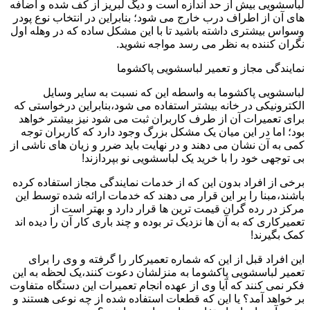
لباسشویی بیش از حد اندازه است و دیگ لبریز از کف شده و اضافه
های آن از اطراف درب خارج می شود؛ بنابراین در انتخاب نوع پودر
وسواس بیشتری داشته باشید تا با این مشکل ساده که در وهله اول
نگران کننده به نظر می رسد مواجه نشوید.
نمایندگی مجاز و تعمیر لباسشویی پاکشوما
لباسشویی پاکشوما به واسطه این که نسبت به سایر وسایل
الکترونیکی در خانه بیشتر استفاده می شود،بنابراین درخواستی که
برای تعمیرات آن از طرف کاربران ثبت می شود نیز بیشتر خواهد
بود؛ اما در این میان یک مشکل بزرگ وجود دارد که کاربران توجه
کمی به آن نشان می دهند و در نهایت باید ضرر و زیان های ناشی از
بی توجهی خود را با خرید یک لباسشویی نو بپردازند!
برخی از افراد بدون این که از خدمات نمایندگی مجاز استفاده کرده
باشند،مبنا را بر این قرار می دهند که خدمات ارائه شده توسط این
مرکز در رده گران قیمت ترین ها قرار دارد و بهتر است از
تعمیرکاری که به آن ها نزدیک تر بوده و چند باری کار آن را دیده اند
کمک بگیرند!
این افراد قبل از این که شماره تعمیرکار را گرفته و وی را برای
تعمیر لباسشویی پاکشوما به منزلشان دعوت کنند،یک لحظه به این
فکر نمی کنند که آیا وی از عهده انجام تعمیرات این دستگاه متفاوت
بر خواهد آمد؟ یا این که قطعات استفاده شده از چه نوعی هستند و