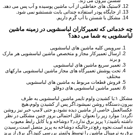
شستن بیرون می زند.
لاستیک های حفاظتی از آب ماشین پوسیده و آب پس می دهد.
از جایگاه پودر استفاده چندانی بابت شستشو نمی شود.
مشکل با شستن با آب گرم داریم.
چه خدماتی که تعمیرکاران لباسشویی در زمینه ماشین
لباسشویی به شما می دهد؟
سرویس کلیه ماشین های لباسشویی
ارسال تعمیرکار مجاز و متخصص ماشین لباسشویی هر مارک
و برند
تعمیر سریع ماشین های لباسشویی
تحت پوشش تعمیرگاه های مجاز ماشین لباسشویی مارکهای
مختلف
فروش قطعات مربوط به ماشین های لباسشویی
تعمیر ماشین لباسشویی های دوقلو
مشکل ۱:ﺑﺎ ﮐﺸﯿﺪن وﻟﻮم ﺗﺎﯾﻤﺮ ماشین لباسشویی به طرف
ﺑﯿﺮون،دستگاه روﺷﻦ نمیشود.اﮔﺮ ﭘﺲ از ﮐﺸﯿﺪن وﻟﻮم،ﻫﯿﭻ
عکسالعمل ﺧﺎﺻﯽ از ﻣﺎﺷﯿﻦ دﯾﺪه نشود،و حتی ﻻﻣﭗ ﺧﺒﺮ ﻧﯿﺰ روﺷﻦ
ﻧگردد؛ موارد زیر را بعنوان ﻋﻠﻞ احتمالی بروز چنین مشکلی در نظر
داشته باشید:۱٫ ﭘﺮﯾﺰ ﺑﺮق ﻧﺪارد.۲٫ دوﺷﺎﺧﻪ و ﯾﺎ ﮐﺎﺑﻞ راﺑﻂ ﻣﻌﯿﻮب
ﺷﺪه است.نحوه رفع:درحالیکه دوﺷﺎﺧﻪ ﺑﻪ ﭘﺮﯾﺰ ﻣﺘﺼﻞ اﺳﺖ،رﺳﯿﺪن
ﺑﺮق ﺑﻪ ﺗﺮﻣﯿﻨﺎل ﻣﺎﺷﯿﻦ را ﺗﻮﺳﻂ ولتمتر بررسی ﮐﻨﯿﺪ.اﮔﺮ ﺑﺮق از ﭘﺮﯾﺰ