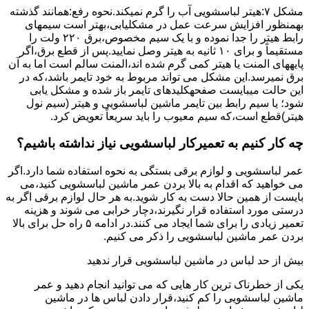
مشکل ۷:ﻫﯿﺘﺮ لباسشویی آب را ﮔﺮم نمیکند.نحوه رﻓﻊ:ﻫﻤﺎﻧﻨﺪ ﮔﺬﺷﺘﻪ
بهمنظور اﻓﺰاﯾﺶ ﺳﺮﻋﺖ ﻋﻤﻞ در مشکلیابی،بهتر است سیمهای
راﺑﻂ ﻫﯿﺘﺮ را ﺟﺪا ﻧﻤﻮده و ﺑﺎ ﯾﮏ ﺳﯿﻢ ﻣﺨﺼﻮص،برق ۲۲۰ ولت را
مستقیماً و برای ۱۰ ﺛﺎﻧﯿﻪ ﺑﻪ ﻫﯿﺘﺮ وصل نمایید.ﭘﺲ از ﻗﻄﻊ ﺑﺮق،اﮔﺮ
پایههای اﻟﻤﻨﺖ یا هیتر کمی ﮔﺮم ﺷﺪه اند،اﻟﻤﻨﺖ ﺳﺎﻟﻢ است اما ﺑﻪ آن
ﺑﺮق نمیرسد.اﯾﻦ ﻣﺸﮑﻞ می تواند مربوط به ﺧﻮد ﺗﺎﯾﻤﺮ باشد،ﮐﻪ در
این حالت میبایست صفحهکلیدهای ﺗﺎﯾﻤﺮ باز شده و مشکل یابی
شود؛ ﯾﺎ ﺳﯿﻢ راﺑﻂ ﺑﯿﻦ ﺗﺎﯾﻤﺮ ماشین لباسشویی و ﻫﯿﺘﺮ (سیم ﻧﻮل
ﻫﯿﺘﺮ)ﻗﻄﻊ اﺳﺖ،ﮐﻪ ﺳﯿﻢ ﻣﻌﯿﻮب را ﺑﺎﯾﺪ سریعاً ﺗﻌﻮﯾﺾ کرد.
چه کار کنیم به تعمیرکار لباسشویی نیاز نداشته باشیم؟
عمر لباسشویی و لوازم برقی بستگی به نحوه استفاده شما دارد.اگر
می خواهید که اقدام به بالا بردن عمر ماشین لباسشویی کنید،می
بایست از همین حالا دست به کار شوید.به هر حال لوازم برقی اگر به
درستی مورد استفاده قرار نگیرند،دچار خرابی می شوند و هزینه
تعمیر زیادی را برای شما ایجاد می کنند.در ادامه ۵ راه حل برای بالا
بردن عمر ماشین لباسشویی را ذکر می کنیم.
بیش از حد لباس در ماشین لباسشویی قرار ندهید
یکی از خطرناک ترین کار هایی که می توانید انجام دهید و عمر
ماشین لباسشویی را کم کنید،قرار دادن لباس ها در ماشین