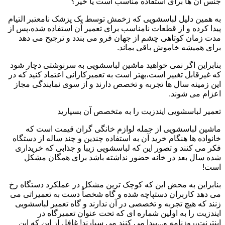
جنس آن ها برای استفاده مناسب است یا خیر؟
به همین دلیل لباسشویی که زخمش توسط یک پزشک نامعتبر التیام
پیدا کرده و از قطعات نامناسب برای تعمیر آن استفاده شده،پس از
مدت زمان کوتاهی چشم از جهان فرو می بندد و ترجیح می دهد
برای همیشه خاموش باقی بماند.
بنابراین اگر نمی خواهید ماشین لباسشویی به سرنوشتی دچار شود
که غیرقابل تغییر است،بهتر است به تعمیرکارانی اعتماد کنید که در
این زمینه سال ها تجربه و تخصص دارند و از سوی نمایندگی مجاز
اعزام می شوند.
تعمیر لباسشویی ایندزیت را به متخصص آن بسپارید
ماشین لباسشویی از جمله لوازم خانگی گران قیمت است که
خانواده ها هنگام خرید آن به استفاده چندین و چند ساله از دستگاه
فکر می کنند و تصور این که لباسشویی زیبا و جذابی که خریداری
شده سال بعد در خانه حضور نداشته باشد برای همگان مشکل
است!
بنابراین به محض این که کوچک ترین مشکل در عملکرد دستگاه رخ
می دهد کاربران دستپاچه شده و گاه شخصاً دست به تعمیراتی می
زنند که هیچ تجربه و تخصصی در آن ندارند و گاه تعمیر لباسشویی
ایندزیت را به اولین شماره ای که تحت عنوان تعمیرگاه در
اینترنت،روزنامه و...پیدا می کنند می سپارند! غافل از این که این