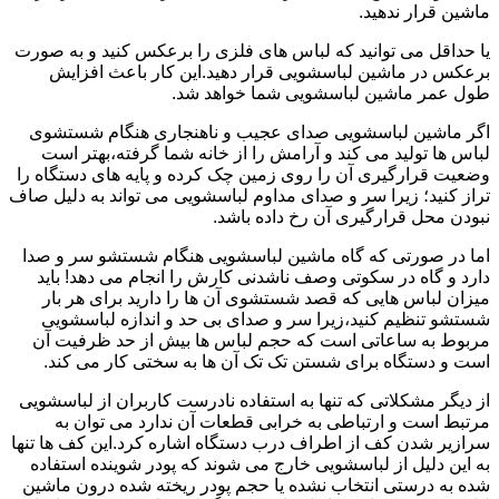
ماشین قرار ندهید.
یا حداقل می توانید که لباس های فلزی را برعکس کنید و به صورت
برعکس در ماشین لباسشویی قرار دهید.این کار باعث افزایش
طول عمر ماشین لباسشویی شما خواهد شد.
اگر ماشین لباسشویی صدای عجیب و ناهنجاری هنگام شستشوی
لباس ها تولید می کند و آرامش را از خانه شما گرفته،بهتر است
وضعیت قرارگیری آن را روی زمین چک کرده و پایه های دستگاه را
تراز کنید؛ زیرا سر و صدای مداوم لباسشویی می تواند به دلیل صاف
نبودن محل قرارگیری آن رخ داده باشد.
اما در صورتی که گاه ماشین لباسشویی هنگام شستشو سر و صدا
دارد و گاه در سکوتی وصف ناشدنی کارش را انجام می دهد! باید
میزان لباس هایی که قصد شستشوی آن ها را دارید برای هر بار
شستشو تنظیم کنید،زیرا سر و صدای بی حد و اندازه لباسشویی
مربوط به ساعاتی است که حجم لباس ها بیش از حد ظرفیت آن
است و دستگاه برای شستن تک تک آن ها به سختی کار می کند.
از دیگر مشکلاتی که تنها به استفاده نادرست کاربران از لباسشویی
مرتبط است و ارتباطی به خرابی قطعات آن ندارد می توان به
سرازیر شدن کف از اطراف درب دستگاه اشاره کرد.این کف ها تنها
به این دلیل از لباسشویی خارج می شوند که پودر شوینده استفاده
شده به درستی انتخاب نشده یا حجم پودر ریخته شده درون ماشین