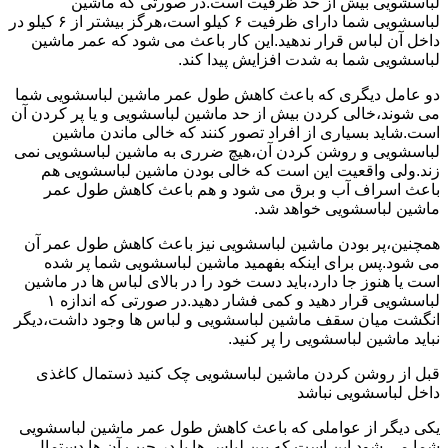
لباسشویی بیش از حد ظرفیت است.در صورتی که ماشین
لباسشویی شما دارای ظرفیت ۶ کیلو است،هرگز بیشتر از ۶ کیلو در
داخل آن لباس قرار ندهید.این کار باعث می شود که عمر ماشین
لباسشویی شما به شدت افزایش پیدا کند.
دو عامل دیگری که باعث کاهش طول عمر ماشین لباسشویی شما
می شوند،خالی کردن بیش از حد ماشین لباسشویی و یا پر کردن آن
است.شاید بسیاری از افراد تصور کنند که خالی ماندن ماشین
لباسشویی و روشن کردن آن،هیچ ضرری به ماشین لباسشویی نمی
زند.ولی واقعیت این است که خالی بودن ماشین لباسشویی هم
باعث اسراف آب و برق می شود و هم باعث کاهش طول عمر
ماشین لباسشویی خواهد شد.
همچنین،پر بودن ماشین لباسشویی نیز باعث کاهش طول عمر آن
می شود.پس برای اینکه بفهمید ماشین لباسشویی شما پر شده
است یا هنوز جا دارد،باید دست خود را در بالای لباس ها در ماشین
لباسشویی قرار دهید و کمی فشار دهید.در صورتی که اندازه ۱
انگشت میان سقف ماشین لباسشویی و لباس ها وجود داشت،دیگر
نباید ماشین لباسشویی را پر کنید.
قبل از روشن کردن ماشین لباسشویی چک کنید ذستمال کاغذی
داخل لباسشویی نباشد
یکی دیگر از عواملی که باعث کاهش طول عمر ماشین لباسشویی
شما می شود این است که بین لباس ها یا در جیب آن ها دستمال