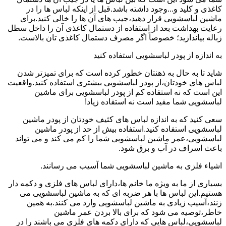
کاغذی و کلید و...وجود داشته باشد.قبل از اینکه لباس ها را در
ماشین لباسشویی قرار دهید،جیب های آن ها را خالی کنید.برای
رعایت بهداشت بعد از استفاده از دستمال کاغذی آن را داخل سطل
زباله بیاندازید؛ خصوصاً اگر مصرف دستمال کاغذی تان بالاست.
به اندازه از پودر لباسشویی استفاده کنید
شاید تا به حال به ذهنتان خطور کرده است که برای تمیزتر شدن
لباس های خودتان،از پودر لباسشویی بیشتری استفاده کنید.واقعیت
این است که نه استفاده کم از پودر لباسشویی برای ماشین
لباسشویی شما مفید است نه استفاده زیاد!
سعی کنید که به اندازه لباس های کثیف خودتان از پودر ماشین
لباسشویی استفاده کنید.استفاده بیش از حد از پودر ماشین
لباسشویی،عمر ماشین لباسشویی شما را کم می کند و می تواند
باعث اسراف در آب و برق شود.
اشیاء فلزی به ماشین لباسشویی شما آسیب می رسانند.
بسیاری از ما به ویژه ما خانم ها،دارای لباس های فلزی و دکمه دار
هستیم.این لباس ها با هر ضربه ای که به ماشین لباسشویی می
زنند،آسیب زیادی به ماشین لباسشویی وارد می کنند.به همین
خاطر،توصیه می شود که برای بالا بردن عمر ماشین
لباسشویی،لباس هایی که دارای دکمه های فلزی می باشند را در