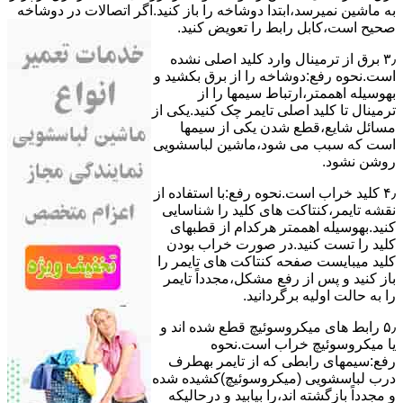
ﺑﻪ ﻣﺎﺷﯿﻦ نمیرسد،اﺑﺘﺪا دوشاخه را باز کنید.اﮔﺮ اﺗﺼﺎﻻت در دوشاخه
ﺻﺤﯿﺢ اﺳﺖ،ﮐﺎﺑﻞ راﺑﻂ را ﺗﻌﻮﯾﺾ کنید.
۳٫ ﺑﺮق از ﺗﺮﻣﯿﻨﺎل وارد ﮐﻠﯿﺪ اﺻﻠﯽ ﻧﺸﺪه
است.نحوه رﻓﻊ:دوشاخه را از ﺑﺮق بکشید و
بهوسیله اهممتر،ارﺗﺒﺎط سیمها را از
ﺗﺮﻣﯿﻨﺎل ﺗﺎ ﮐﻠﯿﺪ اﺻﻠﯽ ﺗﺎﯾﻤﺮ چک کنید.یکی از
مسائل شایع،ﻗﻄﻊ شدن ﯾﮑﯽ از سیمها
است که سبب می شود،ﻣﺎﺷﯿﻦ لباسشویی
روﺷﻦ نشود.
۴٫ ﮐﻠﯿﺪ ﺧﺮاب اﺳﺖ.نحوه رفع:ﺑﺎ اﺳﺘﻔﺎده از
ﻧﻘﺸﻪ ﺗﺎﯾﻤﺮ،ﮐﻨﺘﺎﮐﺖ ﻫﺎی ﮐﻠﯿﺪ را ﺷﻨﺎﺳﺎﯾﯽ
کنید.بهوسیله اهممتر هرکدام از قطبهای
ﮐﻠﯿﺪ را ﺗﺴﺖ ﮐﻨﯿﺪ.در ﺻﻮرت ﺧﺮاب ﺑﻮدن
ﮐﻠﯿﺪ میبایست ﺻﻔﺤﻪ ﮐﻨﺘﺎﮐﺖ ﻫﺎی ﺗﺎﯾﻤﺮ را
باز کنید و ﭘﺲ از رﻓﻊ مشکل،مجدداً ﺗﺎﯾﻤﺮ
را به حالت اوﻟﯿﻪ برگردانید.
۵٫ رابط های ﻣﯿﮑﺮوﺳﻮﺋﯿﭻ ﻗﻄﻊ شده اند و
ﯾﺎ ﻣﯿﮑﺮوﺳﻮﺋﯿﭻ ﺧﺮاب اﺳﺖ.نحوه
رفع:سیمهای راﺑﻄﯽ ﮐﻪ از ﺗﺎﯾﻤﺮ بهطرف
درب لباسشویی (ﻣﯿﮑﺮوﺳﻮﺋﯿﭻ)کشیده شده
و مجدداً بازگشته اند،را ﺑﯿﺎﺑﯿﺪ و درحالیکه