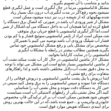
بدانید و متناسب با آن تصمیم بگیرید.
مشکل ۵:لباسشویی مرتباً در ﺣﺎل آﺑﮕﯿﺮی اﺳﺖ و ﻋﻤﻞ آﺑﮕﯿﺮی ﻗﻄﻊ
نمیشود.نحوه رﻓﻊ:اﮔﺮ در ﻣﺪت آﺑﮕﯿﺮی،آب درون دﯾﮓ ﺑﺴﯿﺎر زﯾﺎد
ﺷﺪه،بهگونهای ﮐﻪ از ﺷﯿﺸﻪ درب ﻧﯿﺰ دﯾﺪه میشود،ممکن است
مشکل از شیر ورودی آب باشد.در صورتی که اتصال برق دستگاه را
قطع کرده اید اما همچنان آب به داخل دستگاه می آید،اشکال از شیر
است.اما اگر آبگیری لباسشویی با قطع جریان برق متوقف
شد،ممکن است ایراد از تایمر لباسشویی،سوئیچ فشار و یا کم بودن
فشار آب شیلنگ ورودی آب باشد.توصیه می کنیم با تعمیرکار
متخصص برای مشکل یابی و رفع مشکل لباسشویی خود تماس
بگیرید.همچنین مطالب بیشتر در رابطه با مشکلات آبگیری
لباسشویی را در سایت کاراباما بخوانید.
مشکل ۶:از ﻣﺎﺷﯿﻦ لباسشویی در ﺣﺎل ﮐﺎر آب ﻧﺸﺖ میکند.نشت آب
از ماشین لباسشویی بسیار شایع است.این مشکل می تواند با توجه
به محل دقیق نشت آب،دلایل مختلفی داشته باشد و لذا راهکارهای
متفاوت برای رفع نشتی آب.
ابتدا درپوش یا پنل ﭘﺸﺖ ﻣﺎﺷﯿﻦ لباسشویی و درپوش ﻓﻮﻗﺎﻧﯽ را از
دستگاه ﺟﺪا ﻧﻤﻮده و ﺳﭙﺲ لباسشویی را ﺑﻪ ﺑﺮق وصل ﮐﻨﯿﺪ.سپس در
حین کار به دستگاه دقت نموده و ﻣﺤﻞ نشتی آب را ﺷﻨﺎﺳﺎﯾﯽ
کنید.اﮔﺮ ﻣﺤﻞ نشتی،ﯾﮑﯽ از رابطهای ﻻﺳﺘﯿﮑﯽ آب اﺳﺖ،میبایست
ﺗﻌﻮﯾﺾ شود.همچنین ﻣﻤﮑﻦ اﺳﺖ آب بر اثر ﺗﺮﮐﯿﺪﮔﯽ قابِ ﻣﺨﺼﻮص
ﺟﺎﭘﻮدری،واترپمپ و…جمع شده ﺑﺎﺷﺪ،ﮐﻪ در این حالت بهترین روش
برای آببندی دستگاه ﺗﻌﻮﯾﺾ ﻣﻮارد ﻓﻮق اﺳﺖ.