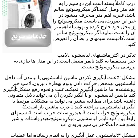
درب کاملاً ﺑﺴﺘﻪ اﺳﺖ،اﯾﻦ دو ﺳﯿﻢ را ﺑﻪ
اﻫﻢ ﻣﺘﺮ وصل کنید.اﮔﺮ ﻣﯿﮑﺮوﺳﻮﺋﯿﭻ ﺳﺎﻟﻢ
ﺑﺎﺷﺪ،ﻋﻘﺮﺑﻪ اهم متر ﻣﻨﺤﺮف میشود.در
ﻏﯿﺮ اﯾﻦ ﺻﻮرت،می بایست ﻣﯿﮑﺮوﺳﻮﺋﯿﭻ را
از ﻣﺤﻞ خود ﺧﺎرج کرده و بهوسیله اهممتر
آن را ﺗﺴﺖ ﻧﻤﺎﯾﯿﺪ.اﮔﺮ ﻣﯿﮑﺮوﺳﻮﺋﯿﭻ ﺳﺎﻟﻢ
اﺳﺖ،ﮐﺎﻓﯿﺴﺖ سیمهای راﺑﻄ آن را ﺗﻌﻮﯾﺾ
کنید.
ﺗﺬﮐﺮ:در اﮐﺜﺮ ماشینهای لباسشویی،ﻻﻣﭗ
ﺧﺒﺮ مستقیماً ﺑﻪ ﮐﻠﯿﺪ ﺗﺎﯾﻤﺮ ﻣﺘﺼﻞ اﺳﺖ.در اﯾﻦ مدل ها ﻧﯿﺎزی ﺑﻪ
بررسی ﻣﯿﮑﺮوﺳﻮﺋﯿﭻ نیست.
مشکل ۲:علت آبگیری نکردن ماشین لباسشویی یا نیامدن آب داخل
لباسشویی بهمحض ﺣﺮﮐﺖ دادن وﻟﻮم بهطرف ﺑﯿﺮون،ﻻﻣﭗ ﺧﺒﺮ
روشنشده اﻣﺎ ﻣﺎﺷﯿﻦ آﺑﮕﯿﺮی نمیکند.ﻋﻠﺖ و نحوه رﻓﻊ مشکل:آبگیری
کند ماشین لباسشویی و یا آبگیر نکردن آن می تواند دلایل متفاوتی
داشته باشد.برای مطالعه بیشتر می توانید به مشکلات مرتبط با
آبگیری لباسشویی مراجعه کنید.1-درب ﻣﺎﺷﯿﻦ ﺑﺎز اﺳﺖ.2-
ﻣﯿﮑﺮوﺳﻮﺋﯿﭻ ﺧﺮاب اﺳﺖ.3-ﻫﯿﺪرواﺳﺘﺎت ﺧﺮاب اﺳﺖ.4-سیمهای
راﺑﻂ ﺑﯿﻦ ﮐﻠﯿﺪ ﺗﺎﯾﻤﺮ لباسشویی،ﻣﯿﮑﺮوﺳﻮﺋﯿﭻ،ﻫﯿﺪرواﺳﺘﺎت و ﺷﯿﺮ
ﻗﻄﻊ ﺷﺪه اند.5-خرابی شیر ورودی آب
مشکل ۳:لباسشویی ﻋﻤﻞ آﺑﮕﯿﺮی را ﺑﻪ اﺗﻤﺎم رﺳﺎﻧﺪه،اﻣﺎ ﻋﻤﻠﯿﺎت