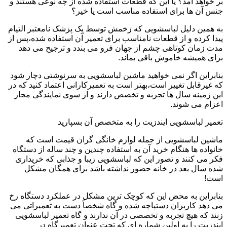
بر خواهد آمد؟ یا این که قطعات استفاده شده از چه نوعی هستند و
جنس آن ها برای استفاده مناسب است یا خیر؟
به همین دلیل لباسشویی که زخمش توسط یک پزشک نامعتبر التیام
پیدا کرده و از قطعات نامناسب برای تعمیر آن استفاده شده،پس از
مدت زمان کوتاهی چشم از جهان فرو می بندد و ترجیح می دهد
برای همیشه خاموش باقی بماند.
بنابراین اگر نمی خواهید ماشین لباسشویی به سرنوشتی دچار شود
که غیرقابل تغییر است،بهتر است به تعمیرکارانی اعتماد کنید که در
این زمینه سال ها تجربه و تخصص دارند و از سوی نمایندگی مجاز
اعزام می شوند.
تعمیر لباسشویی ایندزیت را به متخصص آن بسپارید
ماشین لباسشویی از جمله لوازم خانگی گران قیمت است که
خانواده ها هنگام خرید آن به استفاده چندین و چند ساله از دستگاه
فکر می کنند و تصور این که لباسشویی زیبا و جذابی که خریداری
شده سال بعد در خانه حضور نداشته باشد برای همگان مشکل
است!
بنابراین به محض این که کوچک ترین مشکل در عملکرد دستگاه رخ
می دهد کاربران دستپاچه شده و گاه شخصاً دست به تعمیراتی می
زنند که هیچ تجربه و تخصصی در آن ندارند و گاه تعمیر لباسشویی
ایندزیت را به اولین شماره ای که تحت عنوان تعمیرگاه در