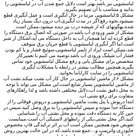
لباسشویی نیز باشد.بهتر است دلایل جمع شدن آب در لباسشویی را
بدانید و متناسب با آن تصمیم بگیرید.
مشکل ۵:لباسشویی مرتباً در ﺣﺎل آﺑﮕﯿﺮی اﺳﺖ و ﻋﻤﻞ آﺑﮕﯿﺮی ﻗﻄﻊ
نمیشود.نحوه رﻓﻊ:اﮔﺮ در ﻣﺪت آﺑﮕﯿﺮی،آب درون دﯾﮓ ﺑﺴﯿﺎر زﯾﺎد
ﺷﺪه،بهگونهای ﮐﻪ از ﺷﯿﺸﻪ درب ﻧﯿﺰ دﯾﺪه میشود،ممکن است
مشکل از شیر ورودی آب باشد.در صورتی که اتصال برق دستگاه را
قطع کرده اید اما همچنان آب به داخل دستگاه می آید،اشکال از شیر
است.اما اگر آبگیری لباسشویی با قطع جریان برق متوقف
شد،ممکن است ایراد از تایمر لباسشویی،سوئیچ فشار و یا کم بودن
فشار آب شیلنگ ورودی آب باشد.توصیه می کنیم با تعمیرکار
متخصص برای مشکل یابی و رفع مشکل لباسشویی خود تماس
بگیرید.همچنین مطالب بیشتر در رابطه با مشکلات آبگیری
لباسشویی را در سایت کاراباما بخوانید.
مشکل ۶:از ﻣﺎﺷﯿﻦ لباسشویی در ﺣﺎل ﮐﺎر آب ﻧﺸﺖ میکند.نشت آب
از ماشین لباسشویی بسیار شایع است.این مشکل می تواند با توجه
به محل دقیق نشت آب،دلایل مختلفی داشته باشد و لذا راهکارهای
متفاوت برای رفع نشتی آب.
ابتدا درپوش یا پنل ﭘﺸﺖ ﻣﺎﺷﯿﻦ لباسشویی و درپوش ﻓﻮﻗﺎﻧﯽ را از
دستگاه ﺟﺪا ﻧﻤﻮده و ﺳﭙﺲ لباسشویی را ﺑﻪ ﺑﺮق وصل ﮐﻨﯿﺪ.سپس در
حین کار به دستگاه دقت نموده و ﻣﺤﻞ نشتی آب را ﺷﻨﺎﺳﺎﯾﯽ
کنید.اﮔﺮ ﻣﺤﻞ نشتی،ﯾﮑﯽ از رابطهای ﻻﺳﺘﯿﮑﯽ آب اﺳﺖ،میبایست
ﺗﻌﻮﯾﺾ شود.همچنین ﻣﻤﮑﻦ اﺳﺖ آب بر اثر ﺗﺮﮐﯿﺪﮔﯽ قابِ ﻣﺨﺼﻮص
ﺟﺎﭘﻮدری،واترپمپ و…جمع شده ﺑﺎﺷﺪ،ﮐﻪ در این حالت بهترین روش