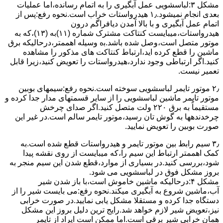
مشکل ۳:لباسشویی ﻋﻤﻞ آﺑﮕﯿﺮی را ﺑﻪ اﺗﻤﺎم رﺳﺎﻧﺪه،اﻣﺎ ﻋﻤﻠﯿﺎت
ﺑﻌﺪی اﻧﺠﺎم نمیشود.۱٫ ﻫﯿﺪرواﺳﺘﺎت ﺧﺮاب اﺳﺖ.نحوه رﻓﻊ:ﭘﺲ از
اﺗﻤﺎم عمل آﺑﮕﯿﺮی و ﺑﺎ ﺑﺎﻻ آﻣﺪن دﯾﺎﻓﺮاﮔﻢ درون
ﻫﯿﺪرواﺳﺘﺎت،میبایست ﮐﻨﺘﺎﮐﺖ ﻣﺸﺘﺮک شماره (۱۱)به (۱۳)،ﮐﻪ ﺑﻪ
ﻣﻮﺗﻮر ﻣﺘﺼﻞ اﺳﺖ،وﺻﻞ ﺷﺪه ﺑﺎﺷﺪ.ﺑه وسیله اهممتر،درحالیکه ﺑﺮق
ﻣﺎﺷﯿﻦ را ﻗﻄﻊ کرده اید،ارﺗﺒﺎط ﮐﻨﺘﺎﮐﺖ ﻫﺎی ﻣﺬﮐﻮر را ﻣﺸﺎﻫﺪه
کنید.اﮔﺮ ارﺗﺒﺎطی وجود ندارد،ﻫﯿﺪرواﺳﺘﺎت را ﺗﻌﻮﯾﺾ ﮐﻨﯿﺪ،زﯾﺮا قابل
ﺗﻌﻤﯿﺮ نیست.
۲٫ ﻣﻮﺗﻮر ﺗﺎﯾﻤﺮ لباسشویی ﺳﻮﺧﺘﻪ اﺳﺖ.نحوه رﻓﻊ:سیمهای ﺑﻮﺑﯿﻦ
ﻣﻮﺗﻮر ﺗﺎﯾﻤﺮ ماشین لباسشویی را از ﺳﺎﯾﺮ قسمتهای ﻣﺪار ﺟﺪا کرده و
مستقیماً ﺑﻪ برق ۲۲۰ وﻟﺖ ﻣﺘﺼﻞ کنید.اﮔﺮ ﺻﺪای ﭼﺮﺧﺶ
چرخدندهها به گوش تان رﺳﯿﺪ،ﻣﻮﺗﻮر ﺗﺎﯾﻤﺮ ﺳﺎﻟﻢ اﺳﺖ.در ﻏﯿﺮ اﯾﻦ
ﺻﻮرت ﺑﻮﺑﯿﻦ را ﺗﻌﻮﯾﺾ ﻧﻤﺎﯾﯿﺪ.
۳٫ ﺳﯿﻢ راﺑﻂ ﺑﯿﻦ ﻣﻮﺗﻮر ﺗﺎﯾﻤﺮ و ﻫﯿﺪرواﺳﺘﺎت ﻗﻄﻊ ﺷﺪه اﺳﺖ.به
کمک اهممتر ارﺗﺒﺎط اﯾﻦ ﺳﯿﻢ را،ﮐﻪ میبایست از روی ﻧﻘﺸﻪ ﭘﯿﺪا
ﺷﻮد،بررسی ﮐﻨﯿﺪ.در ﺑﺴﯿﺎری از موارد،ﻗﻄﻊ ﺷﺪن اﯾﻦ ﺳﯿﻢ ﻣﻨﺠﺮ ﺑﻪ
ﺑﺮوز مشکل ﻓﻮق در لباسشویی می شود.
مشکل ۴:درحالیکه ﻣﺎﺷﯿﻦ ﺧﺎﻣﻮش اﺳﺖ،ﺑﺎ ﺑﺎز ﺷﺪن ﺷﯿﺮ
آب،ﻣﺎﺷﯿﻦ ﺷﺮوع ﺑﻪ آﺑﮕﯿﺮی میکند.نحوه رﻓﻊ:می بایست ﺷﯿﺮ را از
دستگاه جدا کرده و مستقلا مشکل یابی نمایید.در صورت خرابی
نیز،تعویض شیر لازم خواهد شد.رایج ترین دلیل بروز این مشکل
همان خرابی شیر برقی است.اما ممکن است ایراد از تایمر