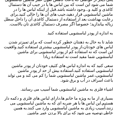
شما می شود این است که بین لباس ها یا در جیب آن ها دستمال
کاغذی و کلید و...وجود داشته باشد.قبل از اینکه لباس ها را در
ماشین لباسشویی قرار دهید،جیب های آن ها را خالی کنید.برای
رعایت بهداشت بعد از استفاده از دستمال کاغذی آن را داخل سطل
زباله بیاندازید؛ خصوصاً اگر مصرف دستمال کاغذی تان بالاست.
به اندازه از پودر لباسشویی استفاده کنید
شاید تا به حال به ذهنتان خطور کرده است که برای تمیزتر شدن
لباس های خودتان،از پودر لباسشویی بیشتری استفاده کنید.واقعیت
این است که نه استفاده کم از پودر لباسشویی برای ماشین
لباسشویی شما مفید است نه استفاده زیاد!
سعی کنید که به اندازه لباس های کثیف خودتان از پودر ماشین
لباسشویی استفاده کنید.استفاده بیش از حد از پودر ماشین
لباسشویی،عمر ماشین لباسشویی شما را کم می کند و می تواند
باعث اسراف در آب و برق شود.
اشیاء فلزی به ماشین لباسشویی شما آسیب می رسانند.
بسیاری از ما به ویژه ما خانم ها،دارای لباس های فلزی و دکمه دار
هستیم.این لباس ها با هر ضربه ای که به ماشین لباسشویی می
زنند،آسیب زیادی به ماشین لباسشویی وارد می کنند.به همین
خاطر،توصیه می شود که برای بالا بردن عمر ماشین