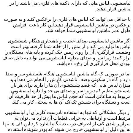
لباسشویی،لباس هایی که دارای دکمه های فلزی می باشند را در
ماشین قرار ندهید.
یا حداقل می توانید که لباس های فلزی را برعکس کنید و به صورت
برعکس در ماشین لباسشویی قرار دهید.این کار باعث افزایش
طول عمر ماشین لباسشویی شما خواهد شد.
اگر ماشین لباسشویی صدای عجیب و ناهنجاری هنگام شستشوی
لباس ها تولید می کند و آرامش را از خانه شما گرفته،بهتر است
وضعیت قرارگیری آن را روی زمین چک کرده و پایه های دستگاه را
تراز کنید؛ زیرا سر و صدای مداوم لباسشویی می تواند به دلیل صاف
نبودن محل قرارگیری آن رخ داده باشد.
اما در صورتی که گاه ماشین لباسشویی هنگام شستشو سر و صدا
دارد و گاه در سکوتی وصف ناشدنی کارش را انجام می دهد! باید
میزان لباس هایی که قصد شستشوی آن ها را دارید برای هر بار
شستشو تنظیم کنید،زیرا سر و صدای بی حد و اندازه لباسشویی
مربوط به ساعاتی است که حجم لباس ها بیش از حد ظرفیت آن
است و دستگاه برای شستن تک تک آن ها به سختی کار می کند.
از دیگر مشکلاتی که تنها به استفاده نادرست کاربران از لباسشویی
مرتبط است و ارتباطی به خرابی قطعات آن ندارد می توان به
سرازیر شدن کف از اطراف درب دستگاه اشاره کرد.این کف ها تنها
به این دلیل از لباسشویی خارج می شوند که پودر شوینده استفاده