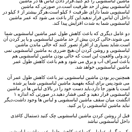
ماشین لباسشویی را کم کنید،قرار دادن لباس ها در ماشین
لباسشویی بیش از حد ظرفیت است.در صورتی که ماشین
لباسشویی شما دارای ظرفیت ۶ کیلو است،هرگز بیشتر از ۶ کیلو در
داخل آن لباس قرار ندهید.این کار باعث می شود که عمر ماشین
لباسشویی شما به شدت افزایش پیدا کند.
دو عامل دیگری که باعث کاهش طول عمر ماشین لباسشویی شما
می شوند،خالی کردن بیش از حد ماشین لباسشویی و یا پر کردن آن
است.شاید بسیاری از افراد تصور کنند که خالی ماندن ماشین
لباسشویی و روشن کردن آن،هیچ ضرری به ماشین لباسشویی نمی
زند.ولی واقعیت این است که خالی بودن ماشین لباسشویی هم
باعث اسراف آب و برق می شود و هم باعث کاهش طول عمر
ماشین لباسشویی خواهد شد.
همچنین،پر بودن ماشین لباسشویی نیز باعث کاهش طول عمر آن
می شود.پس برای اینکه بفهمید ماشین لباسشویی شما پر شده
است یا هنوز جا دارد،باید دست خود را در بالای لباس ها در ماشین
لباسشویی قرار دهید و کمی فشار دهید.در صورتی که اندازه ۱
انگشت میان سقف ماشین لباسشویی و لباس ها وجود داشت،دیگر
نباید ماشین لباسشویی را پر کنید.
قبل از روشن کردن ماشین لباسشویی چک کنید ذستمال کاغذی
داخل لباسشویی نباشد
یکی دیگر از عواملی که باعث کاهش طول عمر ماشین لباسشویی