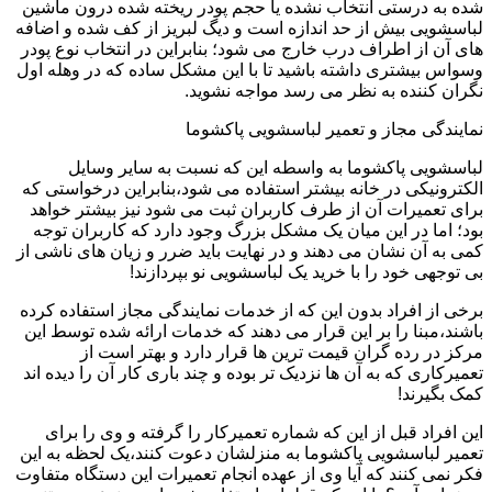
شده به درستی انتخاب نشده یا حجم پودر ریخته شده درون ماشین
لباسشویی بیش از حد اندازه است و دیگ لبریز از کف شده و اضافه
های آن از اطراف درب خارج می شود؛ بنابراین در انتخاب نوع پودر
وسواس بیشتری داشته باشید تا با این مشکل ساده که در وهله اول
نگران کننده به نظر می رسد مواجه نشوید.
نمایندگی مجاز و تعمیر لباسشویی پاکشوما
لباسشویی پاکشوما به واسطه این که نسبت به سایر وسایل
الکترونیکی در خانه بیشتر استفاده می شود،بنابراین درخواستی که
برای تعمیرات آن از طرف کاربران ثبت می شود نیز بیشتر خواهد
بود؛ اما در این میان یک مشکل بزرگ وجود دارد که کاربران توجه
کمی به آن نشان می دهند و در نهایت باید ضرر و زیان های ناشی از
بی توجهی خود را با خرید یک لباسشویی نو بپردازند!
برخی از افراد بدون این که از خدمات نمایندگی مجاز استفاده کرده
باشند،مبنا را بر این قرار می دهند که خدمات ارائه شده توسط این
مرکز در رده گران قیمت ترین ها قرار دارد و بهتر است از
تعمیرکاری که به آن ها نزدیک تر بوده و چند باری کار آن را دیده اند
کمک بگیرند!
این افراد قبل از این که شماره تعمیرکار را گرفته و وی را برای
تعمیر لباسشویی پاکشوما به منزلشان دعوت کنند،یک لحظه به این
فکر نمی کنند که آیا وی از عهده انجام تعمیرات این دستگاه متفاوت