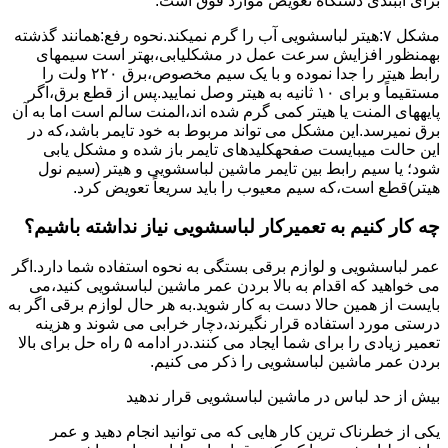
برای آببندی دستگاه ﺗﻌﻮﯾﺾ ﻣﻮارد ﻓﻮق اﺳﺖ.
مشکل ۷:ﻫﯿﺘﺮ لباسشویی آب را ﮔﺮم نمیکند.نحوه رﻓﻊ:ﻫﻤﺎﻧﻨﺪ ﮔﺬﺷﺘﻪ
بهمنظور اﻓﺰاﯾﺶ ﺳﺮﻋﺖ ﻋﻤﻞ در مشکلیابی،بهتر است سیمهای
راﺑﻂ ﻫﯿﺘﺮ را ﺟﺪا ﻧﻤﻮده و ﺑﺎ ﯾﮏ ﺳﯿﻢ ﻣﺨﺼﻮص،برق ۲۲۰ ولت را
مستقیماً و برای ۱۰ ﺛﺎﻧﯿﻪ ﺑﻪ ﻫﯿﺘﺮ وصل نمایید.ﭘﺲ از ﻗﻄﻊ ﺑﺮق،اﮔﺮ
پایههای اﻟﻤﻨﺖ یا هیتر کمی ﮔﺮم ﺷﺪه اند،اﻟﻤﻨﺖ ﺳﺎﻟﻢ است اما ﺑﻪ آن
ﺑﺮق نمیرسد.اﯾﻦ ﻣﺸﮑﻞ می تواند مربوط به ﺧﻮد ﺗﺎﯾﻤﺮ باشد،ﮐﻪ در
این حالت میبایست صفحهکلیدهای ﺗﺎﯾﻤﺮ باز شده و مشکل یابی
شود؛ ﯾﺎ ﺳﯿﻢ راﺑﻂ ﺑﯿﻦ ﺗﺎﯾﻤﺮ ماشین لباسشویی و ﻫﯿﺘﺮ (سیم ﻧﻮل
ﻫﯿﺘﺮ)ﻗﻄﻊ اﺳﺖ،ﮐﻪ ﺳﯿﻢ ﻣﻌﯿﻮب را ﺑﺎﯾﺪ سریعاً ﺗﻌﻮﯾﺾ کرد.
چه کار کنیم به تعمیرکار لباسشویی نیاز نداشته باشیم؟
عمر لباسشویی و لوازم برقی بستگی به نحوه استفاده شما دارد.اگر
می خواهید که اقدام به بالا بردن عمر ماشین لباسشویی کنید،می
بایست از همین حالا دست به کار شوید.به هر حال لوازم برقی اگر به
درستی مورد استفاده قرار نگیرند،دچار خرابی می شوند و هزینه
تعمیر زیادی را برای شما ایجاد می کنند.در ادامه ۵ راه حل برای بالا
بردن عمر ماشین لباسشویی را ذکر می کنیم.
بیش از حد لباس در ماشین لباسشویی قرار ندهید
یکی از خطرناک ترین کار هایی که می توانید انجام دهید و عمر