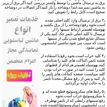
ﺑﺮق ﺑﻪ ﺗﺮﻣﯿﻨﺎل ﻣﺎﺷﯿﻦ را ﺗﻮﺳﻂ ولتمتر بررسی ﮐﻨﯿﺪ.اﮔﺮ ﺑﺮق از ﭘﺮﯾﺰ
ﺑﻪ ﻣﺎﺷﯿﻦ نمیرسد،اﺑﺘﺪا دوشاخه را باز کنید.اﮔﺮ اﺗﺼﺎﻻت در دوشاخه
ﺻﺤﯿﺢ اﺳﺖ،ﮐﺎﺑﻞ راﺑﻂ را ﺗﻌﻮﯾﺾ کنید.
۳٫ ﺑﺮق از ﺗﺮﻣﯿﻨﺎل وارد ﮐﻠﯿﺪ اﺻﻠﯽ ﻧﺸﺪه
است.نحوه رﻓﻊ:دوشاخه را از ﺑﺮق بکشید و
بهوسیله اهممتر،ارﺗﺒﺎط سیمها را از
ﺗﺮﻣﯿﻨﺎل ﺗﺎ ﮐﻠﯿﺪ اﺻﻠﯽ ﺗﺎﯾﻤﺮ چک کنید.یکی از
مسائل شایع،ﻗﻄﻊ شدن ﯾﮑﯽ از سیمها
است که سبب می شود،ﻣﺎﺷﯿﻦ لباسشویی
روﺷﻦ نشود.
۴٫ ﮐﻠﯿﺪ ﺧﺮاب اﺳﺖ.نحوه رفع:ﺑﺎ اﺳﺘﻔﺎده از
ﻧﻘﺸﻪ ﺗﺎﯾﻤﺮ،ﮐﻨﺘﺎﮐﺖ ﻫﺎی ﮐﻠﯿﺪ را ﺷﻨﺎﺳﺎﯾﯽ
کنید.بهوسیله اهممتر هرکدام از قطبهای
ﮐﻠﯿﺪ را ﺗﺴﺖ ﮐﻨﯿﺪ.در ﺻﻮرت ﺧﺮاب ﺑﻮدن
ﮐﻠﯿﺪ میبایست ﺻﻔﺤﻪ ﮐﻨﺘﺎﮐﺖ ﻫﺎی ﺗﺎﯾﻤﺮ را
باز کنید و ﭘﺲ از رﻓﻊ مشکل،مجدداً ﺗﺎﯾﻤﺮ
را به حالت اوﻟﯿﻪ برگردانید.
۵٫ رابط های ﻣﯿﮑﺮوﺳﻮﺋﯿﭻ ﻗﻄﻊ شده اند و
ﯾﺎ ﻣﯿﮑﺮوﺳﻮﺋﯿﭻ ﺧﺮاب اﺳﺖ.نحوه
رفع:سیمهای راﺑﻄﯽ ﮐﻪ از ﺗﺎﯾﻤﺮ بهطرف
درب لباسشویی (ﻣﯿﮑﺮوﺳﻮﺋﯿﭻ)کشیده شده