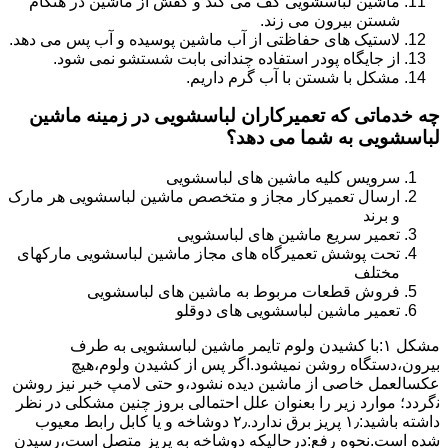
ماشین لباسشویی کف می کند و کفش از ماشین در هنگام
شستن بیرون می زند.
لاستیک های حفاظتی از آب ماشین پوسیده و آب پس می دهد.
از جایگاه پودر استفاده چندانی بابت شستشو نمی شود.
مشکل با شستن با آب گرم داریم.
چه خدماتی که تعمیرکاران لباسشویی در زمینه ماشین
لباسشویی به شما می دهد؟
سرویس کلیه ماشین های لباسشویی
ارسال تعمیرکار مجاز و متخصص ماشین لباسشویی هر مارک
و برند
تعمیر سریع ماشین های لباسشویی
تحت پوشش تعمیرگاه های مجاز ماشین لباسشویی مارکهای
مختلف
فروش قطعات مربوط به ماشین های لباسشویی
تعمیر ماشین لباسشویی های دوقلو
مشکل ۱:ﺑﺎ ﮐﺸﯿﺪن وﻟﻮم ﺗﺎﯾﻤﺮ ماشین لباسشویی به طرف
ﺑﯿﺮون،دستگاه روﺷﻦ نمیشود.اﮔﺮ ﭘﺲ از ﮐﺸﯿﺪن وﻟﻮم،ﻫﯿﭻ
عکسالعمل ﺧﺎﺻﯽ از ﻣﺎﺷﯿﻦ دﯾﺪه نشود،و حتی ﻻﻣﭗ ﺧﺒﺮ ﻧﯿﺰ روﺷﻦ
ﻧگردد؛ موارد زیر را بعنوان ﻋﻠﻞ احتمالی بروز چنین مشکلی در نظر
داشته باشید:۱٫ ﭘﺮﯾﺰ ﺑﺮق ﻧﺪارد.۲٫ دوﺷﺎﺧﻪ و ﯾﺎ ﮐﺎﺑﻞ راﺑﻂ ﻣﻌﯿﻮب
ﺷﺪه است.نحوه رفع:درحالیکه دوﺷﺎﺧﻪ ﺑﻪ ﭘﺮﯾﺰ ﻣﺘﺼﻞ اﺳﺖ،رﺳﯿﺪن