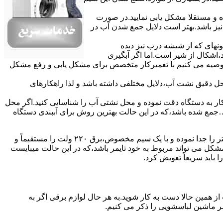
ده و مستقلا مشکل یابی نمایید.در صورت
نیز باشد.بهتر است دلایل جمع شدن آب در
ونهای ﮐﻪ از ﺷﯿﺸﻪ درب ﻧﯿﺰ دﯾﺪه
اشکال از شیر است.اما اگر آبگیری
توصیه می کنیم با تعمیرکار متخصص برای مشکل یابی و رفع مشکل
محل دقیق نشت آب،دلایل مختلفی داشته باشد و لذا راهکارهای
ار به دستگاه دقت نموده و ﻣﺤﻞ نشتی آب را ﺷﻨﺎﺳﺎﯾﯽ کنید.اﮔﺮ ﻣﺤﻞ
ع شده ﺑﺎﺷﺪ،ﮐﻪ در این حالت بهترین روش برای آببندی دستگاه
مشکل ۷:ﻫﯿﺘﺮ لباسشویی آب را ﮔﺮم نمیکند.نحوه رﻓﻊ:ﻫﻤﺎﻧﻨﺪ ﮔﺬﺷﺘﻪ بهمنظور اﻓﺰاﯾﺶ ﺳﺮﻋﺖ ﻋﻤﻞ در مشکلیابی،بهتر است سیمهای راﺑﻂ ﻫﯿﺘﺮ را ﺟﺪا ﻧﻤﻮده و ﺑﺎ ﯾﮏ ﺳﯿﻢ ﻣﺨﺼﻮص،برق ۲۲۰ ولت را مستقیماً و
ﯾﻦ ﻣﺸﮑﻞ می تواند مربوط به ﺧﻮد ﺗﺎﯾﻤﺮ باشد،ﮐﻪ در این حالت میبایست
ﺑﺎﯾﺪ سریعاً ﺗﻌﻮﯾﺾ کرد.
ز همین حالا دست به کار شوید.به هر حال لوازم برقی اگر به