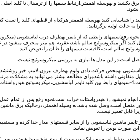
 ﺑﺮق بکشید و بهوسیله اهممتر،ارﺗﺒﺎط سیمها را از ﺗﺮﻣﯿﻨﺎل ﺗﺎ ﮐﻠﯿﺪ اﺻﻠ
نشود.
ﮐﻠﯿﺪ را ﺷﻨﺎﺳﺎﯾﯽ کنید.بهوسیله اهممتر هرکدام از قطبهای ﮐﻠﯿﺪ را ﺗﺴﺖ
 به حالت اوﻟﯿﻪ برگردانید.
نحوه رفع:سیمهای راﺑﻄﯽ ﮐﻪ از ﺗﺎﯾﻤﺮ بهطرف درب لباسشویی (ﻣﯿﮑﺮوﺳﻮﺋ
 وصل کنید.اﮔﺮ ﻣﯿﮑﺮوﺳﻮﺋﯿﭻ ﺳﺎﻟﻢ ﺑﺎﺷﺪ،ﻋﻘﺮﺑﻪ اهم متر ﻣﻨﺤﺮف میشود.د
ﺮوﺳﻮﺋﯿﭻ ﺳﺎﻟﻢ اﺳﺖ،ﮐﺎﻓﯿﺴﺖ سیمهای راﺑﻄ آن را ﺗﻌﻮﯾﺾ کنید.
ﻣﺘﺼﻞ اﺳﺖ.در اﯾﻦ مدل ها ﻧﯿﺎزی ﺑﻪ بررسی ﻣﯿﮑﺮوﺳﻮﺋﯿﭻ نیست.
اخل لباسشویی بهمحض ﺣﺮﮐﺖ دادن وﻟﻮم بهطرف ﺑﯿﺮون،ﻻﻣﭗ ﺧﺒﺮ روشنشده 
مشکل ۳:لباسشویی ﻋﻤﻞ آﺑﮕﯿﺮی را ﺑﻪ اﺗﻤﺎم رﺳﺎﻧﺪه،اﻣﺎ ﻋﻤﻠﯿﺎت ﺑﻌﺪی اﻧﺠﺎم نمیشود.۱٫ ﻫﯿﺪرواﺳﺘﺎت ﺧﺮاب 
یست ﮐﻨﺘﺎﮐﺖ ﻣﺸﺘﺮک شماره (۱۱)به (۱۳)،ﮐﻪ ﺑﻪ ﻣﻮﺗﻮر ﻣﺘﺼﻞ اﺳﺖ،وﺻﻞ ﺷﺪه ﺑﺎﺷﺪ.ﺑه وسیله اهممتر،درحا
ﯾﺮا قابل ﺗﻌﻤﯿﺮ نیست.
ﻦ ﺻﻮرت ﺑﻮﺑﯿﻦ را ﺗﻌﻮﯾﺾ ﻧﻤﺎﯾﯿﺪ.
اهممتر ارﺗﺒﺎط اﯾﻦ ﺳﯿﻢ را،ﮐﻪ میبایست از روی ﻧﻘﺸﻪ ﭘﯿﺪا ﺷﻮد،بررسی 