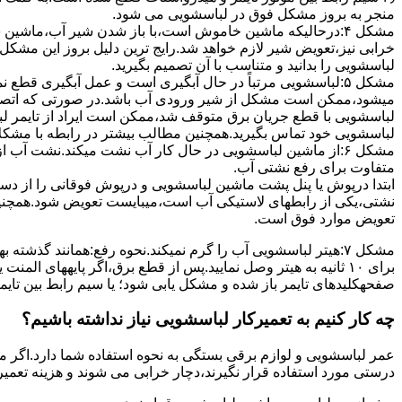
ﻣﻨﺠﺮ ﺑﻪ ﺑﺮوز مشکل ﻓﻮق در لباسشویی می شود.
مشکل ۴:درحالیکه ﻣﺎﺷﯿﻦ ﺧﺎﻣﻮش اﺳﺖ،ﺑﺎ ﺑﺎز ﺷﺪن ﺷﯿﺮ آب،ﻣﺎﺷﯿﻦ
خرابی نیز،تعویض شیر لازم خواهد شد.رایج ترین دلیل بروز این مشکل
لباسشویی را بدانید و متناسب با آن تصمیم بگیرید.
مشکل ۵:لباسشویی مرتباً در ﺣﺎل آﺑﮕﯿﺮی اﺳﺖ و ﻋﻤﻞ آﺑﮕﯿﺮی ﻗﻄ
میشود،ممکن است مشکل از شیر ورودی آب باشد.در صورتی که اتصال بر
لباسشویی با قطع جریان برق متوقف شد،ممکن است ایراد از تایمر ل
لباسشویی خود تماس بگیرید.همچنین مطالب بیشتر در رابطه با مشکلات
مشکل ۶:از ﻣﺎﺷﯿﻦ لباسشویی در ﺣﺎل ﮐﺎر آب ﻧﺸﺖ میکند.نشت آب
متفاوت برای رفع نشتی آب.
ابتدا درپوش یا پنل ﭘﺸﺖ ﻣﺎﺷﯿﻦ لباسشویی و درپوش ﻓﻮﻗﺎﻧﯽ را از دس
نشتی،ﯾﮑﯽ از رابطهای ﻻﺳﺘﯿﮑﯽ آب اﺳﺖ،میبایست ﺗﻌﻮﯾﺾ شود.همچنین
ﺗﻌﻮﯾﺾ ﻣﻮارد ﻓﻮق اﺳﺖ.
برای ۱۰ ﺛﺎﻧﯿﻪ ﺑﻪ ﻫﯿﺘﺮ وصل نمایید.ﭘﺲ از ﻗﻄﻊ ﺑﺮق،اﮔﺮ پایههای 
صفحهکلیدهای ﺗﺎﯾﻤﺮ باز شده و مشکل یابی شود؛ ﯾﺎ ﺳﯿﻢ راﺑﻂ ﺑﯿﻦ ﺗﺎﯾ
چه کار کنیم به تعمیرکار لباسشویی نیاز نداشته باشیم؟
عمر لباسشویی و لوازم برقی بستگی به نحوه استفاده شما دارد.اگر می
درستی مورد استفاده قرار نگیرند،دچار خرابی می شوند و هزینه تعمیر زیادی را برای شما ایجاد می کنند.در اد