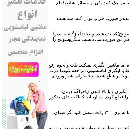
ﯽ ﺗﺎﯾﻤﺮ چک کنید.یکی از مسائل شایع،ﻗﻄﻊ
 ﮐﻨﯿﺪ.در ﺻﻮرت ﺧﺮاب ﺑﻮدن ﮐﻠﯿﺪ میبایست
ﯿﭻ)کشیده شده و مجدداً بازگشته اند،را
ر ﻏﯿﺮ اﯾﻦ ﺻﻮرت،می بایست ﻣﯿﮑﺮوﺳﻮﺋﯿﭻ را
اﻣﺎ ﻣﺎﺷﯿﻦ آﺑﮕﯿﺮی نمیکند.ﻋﻠﺖ و نحوه رﻓﻊ
مشکل:آبگیری کند ماشین لباسشویی و یا آبگیر نکردن آن می تواند دلایل متفاوتی داشته باشد.برای مطالعه بیشتر می توانید به مشکلات مرتبط با آبگیری لباسشویی مراجعه کنید.1-درب
ﻣﺎﺷﯿﻦ ﺑﺎز اﺳﺖ.2-ﻣﯿﮑﺮوﺳﻮﺋﯿﭻ ﺧﺮاب اﺳﺖ.3-ﻫﯿﺪرواﺳﺘﺎت ﺧﺮاب اﺳﺖ.4-سیمهای راﺑﻂ ﺑﯿﻦ ﮐﻠﯿﺪ ﺗﺎﯾﻤﺮ لباسشویی،ﻣﯿﮑﺮوﺳﻮﺋﯿﭻ،ﻫﯿﺪرواﺳﺘﺎت و ﺷﯿﺮ ﻗﻄﻊ ﺷﺪه اند.5-خرابی شیر ورودی
اﺳﺖ.نحوه رﻓﻊ:ﭘﺲ از اﺗﻤﺎم عمل آﺑﮕﯿﺮی و ﺑﺎ ﺑﺎﻻ آﻣﺪن دﯾﺎﻓﺮاﮔﻢ درون
لیکه ﺑﺮق ﻣﺎﺷﯿﻦ را ﻗﻄﻊ کرده اید،ارﺗﺒﺎط ﮐﻨﺘﺎﮐﺖ ﻫﺎی ﻣﺬﮐﻮر
۲٫ ﻣﻮﺗﻮر ﺗﺎﯾﻤﺮ لباسشویی ﺳﻮﺧﺘﻪ اﺳﺖ.نحوه رﻓﻊ:سیمهای ﺑﻮﺑﯿﻦ ﻣﻮﺗﻮر ﺗﺎﯾﻤﺮ ماشین لباسشویی را از ﺳﺎﯾﺮ قسمتهای ﻣﺪار ﺟﺪا کرده و مستقیماً ﺑﻪ برق ۲۲۰ وﻟﺖ ﻣﺘﺼﻞ کنید.اﮔﺮ ﺻﺪای
ﮐﻨﯿﺪ.در ﺑﺴﯿﺎری از موارد،ﻗﻄﻊ ﺷﺪن اﯾﻦ ﺳﯿﻢ