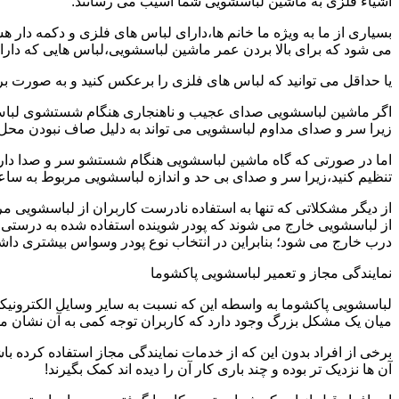
اشیاء فلزی به ماشین لباسشویی شما آسیب می رسانند.
بسیاری از ما به ویژه ما خانم ها،دارای لباس های فلزی و دکمه دار 
می شود که برای بالا بردن عمر ماشین لباسشویی،لباس هایی که دارای
یا حداقل می توانید که لباس های فلزی را برعکس کنید و به صورت 
اگر ماشین لباسشویی صدای عجیب و ناهنجاری هنگام شستشوی لباس ها 
زیرا سر و صدای مداوم لباسشویی می تواند به دلیل صاف نبودن محل 
اما در صورتی که گاه ماشین لباسشویی هنگام شستشو سر و صدا دارد
تنظیم کنید،زیرا سر و صدای بی حد و اندازه لباسشویی مربوط به س
از دیگر مشکلاتی که تنها به استفاده نادرست کاربران از لباسشویی م
از لباسشویی خارج می شوند که پودر شوینده استفاده شده به درستی 
درب خارج می شود؛ بنابراین در انتخاب نوع پودر وسواس بیشتری داشته
نمایندگی مجاز و تعمیر لباسشویی پاکشوما
لباسشویی پاکشوما به واسطه این که نسبت به سایر وسایل الکترونیکی 
میان یک مشکل بزرگ وجود دارد که کاربران توجه کمی به آن نشان می ده
برخی از افراد بدون این که از خدمات نمایندگی مجاز استفاده کرده باش
آن ها نزدیک تر بوده و چند باری کار آن را دیده اند کمک بگیرند!