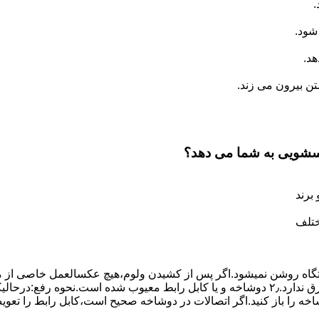
.
شود.
د.
 بیرون می زند.
اسشویی به شما می دهد؟
برند
ختلف
،دستگاه روﺷﻦ نمیشود.اﮔﺮ ﭘﺲ از ﮐﺸﯿﺪن وﻟﻮم،ﻫﯿﭻ عکسالعمل ﺧﺎﺻﯽ از ﻣ
بعنوان ﻋﻠﻞ احتمالی بروز چنین مشکلی در نظر داشته باشید:۱٫ ﭘﺮﯾﺰ ﺑﺮق ﻧﺪارد.۲٫ دوﺷﺎﺧﻪ و ﯾﺎ 
شاخه را باز کنید.اﮔﺮ اﺗﺼﺎﻻت در دوشاخه ﺻﺤﯿﺢ اﺳﺖ،ﮐﺎﺑﻞ راﺑﻂ را ﺗﻌﻮﯾ