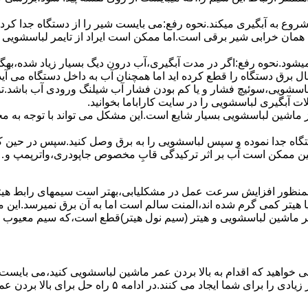
 ﺷﺮوع ﺑﻪ آﺑﮕﯿﺮی میکند.نحوه رﻓﻊ:می بایست ﺷﯿﺮ را از دستگاه جدا کر
 همان خرابی شیر برقی است.اما ممکن است ایراد از تایمر لباسشویی 
ﻊ نمیشود.نحوه رﻓﻊ:اﮔﺮ در ﻣﺪت آﺑﮕﯿﺮی،آب درون دﯾﮓ ﺑﺴﯿﺎر زﯾﺎد ﺷﺪه،بهگ
ق دستگاه را قطع کرده اید اما همچنان آب به داخل دستگاه می آید،
باسشویی،سوئیچ فشار و یا کم بودن فشار آب شیلنگ ورودی آب باشد.
 آبگیری لباسشویی را در سایت کاراباما بخوانید.
 از ماشین لباسشویی بسیار شایع است.این مشکل می تواند با توجه به 
تگاه ﺟﺪا ﻧﻤﻮده و ﺳﭙﺲ لباسشویی را ﺑﻪ ﺑﺮق وصل ﮐﻨﯿﺪ.سپس در حین ک
 ﻣﻤﮑﻦ اﺳﺖ آب بر اثر ﺗﺮﮐﯿﺪﮔﯽ قابِ ﻣﺨﺼﻮص ﺟﺎﭘﻮدری،واترپمپ و…جم
اﻟﻤﻨﺖ یا هیتر کمی ﮔﺮم ﺷﺪه اند،اﻟﻤﻨﺖ ﺳﺎﻟﻢ است اما ﺑﻪ آن ﺑﺮق نمیرسد.ا
ﻤﺮ ماشین لباسشویی و ﻫﯿﺘﺮ (سیم ﻧﻮل ﻫﯿﺘﺮ)ﻗﻄﻊ اﺳﺖ،ﮐﻪ ﺳﯿﻢ ﻣﻌﯿﻮب را 
 خواهید که اقدام به بالا بردن عمر ماشین لباسشویی کنید،می بایست ا
امه ۵ راه حل برای بالا بردن عمر ماشین لباسشویی را ذکر می کنیم.