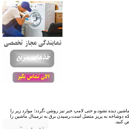
ﺎﺷﯿﻦ دﯾﺪه نشود،و حتی ﻻﻣﭗ ﺧﺒﺮ ﻧﯿﺰ روﺷﻦ ﻧگردد؛ موارد زیر را
ﮐﺎﺑﻞ راﺑﻂ ﻣﻌﯿﻮب ﺷﺪه است.نحوه رفع:درحالیکه دوﺷﺎﺧﻪ ﺑﻪ ﭘﺮﯾﺰ ﻣﺘﺼﻞ اﺳﺖ،رﺳﯿﺪن ﺑﺮق ﺑﻪ ﺗﺮﻣﯿﻨﺎل ﻣﺎﺷﯿﻦ را
ﺾ کنید.