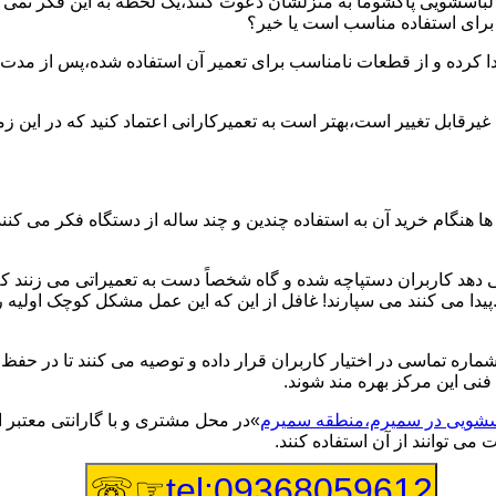
یر لباسشویی پاکشوما به منزلشان دعوت کنند،یک لحظه به این فکر نمی کن
 برای استفاده مناسب است یا خیر؟
ا کرده و از قطعات نامناسب برای تعمیر آن استفاده شده،پس از مدت 
یرقابل تغییر است،بهتر است به تعمیرکارانی اعتماد کنید که در این ز
 هنگام خرید آن به استفاده چندین و چند ساله از دستگاه فکر می کنند
هد کاربران دستپاچه شده و گاه شخصاً دست به تعمیراتی می زنند که 
..پیدا می کنند می سپارند! غافل از این که این عمل مشکل کوچک اولیه
شماره تماسی در اختیار کاربران قرار داده و توصیه می کنند تا در ح
فنی این مرکز بهره مند شوند.
باسشویی در سمیرم،منطقه سمیرم
»در محل مشتری و با گارانتی معتبر ا
می توانند از آن استفاده کنند.
☞☏
tel:09368059612