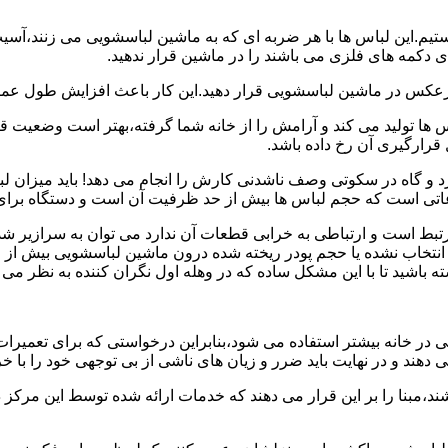
هستیم.این لباس ها با هر ضربه ای که به ماشین لباسشویی می زنند،آس
 دکمه های فلزی می باشند را در ماشین قرار ندهید.
برعکس در ماشین لباسشویی قرار دهید.این کار باعث افزایش طول عم
تولید می کند و آرامش را از خانه شما گرفته،بهتر است وضعیت قرارگ
قرارگیری آن رخ داده باشد.
 و گاه در سکوتی وصف ناشدنی کارش را انجام می دهد! باید میزان ل
اعاتی است که حجم لباس ها بیش از حد ظرفیت آن است و دستگاه برای
رتبط است و ارتباطی به خرابی قطعات آن ندارد می توان به سرازیر شد
انتخاب نشده یا حجم پودر ریخته شده درون ماشین لباسشویی بیش از ح
 باشید تا با این مشکل ساده که در وهله اول نگران کننده به نظر می
در خانه بیشتر استفاده می شود،بنابراین درخواستی که برای تعمیرات 
ند و در نهایت باید ضرر و زیان های ناشی از بی توجهی خود را با خری
ند،مبنا را بر این قرار می دهند که خدمات ارائه شده توسط این مرکز د