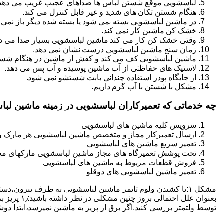
لباسشویی موقع شستن لباس ها صداهای عجیب غریب می دهد
هنگام شستن تکان های شدید و غیر قابل کنترل می کند.
در ماشین لباسشویی بسته نمی شود یا بسته شده دیگر باز نمی 
خشک کن ماشین کار نمی کند.
وقتی خشک کن کار می کند ماشین لباسشویی بسیار صدا می ده
زمان سنج ماشین لباسشویی درست نشان نمی دهد.
ماشین لباسشویی کف می کند و کفش از ماشین در هنگام شستن
لاستیک های حفاظتی از آب ماشین پوسیده و آب پس می دهد.
از جایگاه پودر استفاده چندانی بابت شستشو نمی شود.
مشکل با شستن با آب گرم داریم.
چه خدماتی که تعمیرکاران لباسشویی در زمینه ماشین لب
سرویس کلیه ماشین های لباسشویی
ارسال تعمیرکار مجاز و متخصص ماشین لباسشویی هر مارک و 
تعمیر سریع ماشین های لباسشویی
تحت پوشش تعمیرگاه های مجاز ماشین لباسشویی مارکهای م
فروش قطعات مربوط به ماشین های لباسشویی
تعمیر ماشین لباسشویی های دوقلو
مشکل ۱:ﺑﺎ ﮐﺸﯿﺪن وﻟﻮم ﺗﺎﯾﻤﺮ ماشین لباسشویی به طرف ﺑﯿﺮون
ﺗﻮﺳﻂ ولتمتر بررسی ﮐﻨﯿﺪ.اﮔﺮ ﺑﺮق از ﭘﺮﯾﺰ ﺑﻪ ﻣﺎﺷﯿﻦ نمیرسد،اﺑﺘﺪا دو