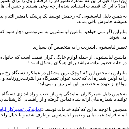
این افراد قبل از این که شماره تعمیرکار را گرفته و وی را برای تعم
آمد؟ یا این که قطعات استفاده شده از چه نوعی هستند و جنس آن ها
به همین دلیل لباسشویی که زخمش توسط یک پزشک نامعتبر التیام پید
همیشه خاموش باقی بماند.
بنابراین اگر نمی خواهید ماشین لباسشویی به سرنوشتی دچار شود که غ
می شوند.
تعمیر لباسشویی ایندزیت را به متخصص آن بسپارید
ماشین لباسشویی از جمله لوازم خانگی گران قیمت است که خانواده ها
در خانه حضور نداشته باشد برای همگان مشکل است!
بنابراین به محض این که کوچک ترین مشکل در عملکرد دستگاه رخ می د
را به اولین شماره ای که تحت عنوان تعمیرگاه در اینترنت،روزنامه و.
مواقع از عهده متخصصین این امر نیز بر نمی آید!
به همین دلیل تعمیرکاران نمایندگی پس از نصب و راه اندازی دستگاه 
توانند با شماره های ارائه شده تماس گرفته و از راهنمایی کارشناسان 
همچنین با توجه به این که کلیه خدمات توسط «
نمایندگی تعمیرکار ل
اتمام فرآیند عیب یابی و تعمیر لباسشویی برطرف شده و با خیال راحت 