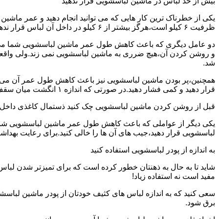
بیش از حد لباس در ماشین لباسشویی قرار ندهید
یکی از خطرناک ترین کار هایی که می توانید انجام دهید و عمر ماش
ظرفیت ۶ کیلو است،هرگز بیشتر از ۶ کیلو در داخل آن لباس قرار ندهید.این کار باعث می شود که عمر ماشین لباسشویی شما به شدت افزایش پیدا کند.
دو عامل دیگری که باعث کاهش طول عمر ماشین لباسشویی شما می شو
و روشن کردن آن،هیچ ضرری به ماشین لباسشویی نمی زند.ولی واق
شد.
همچنین،پر بودن ماشین لباسشویی نیز باعث کاهش طول عمر آن می شود
قرار دهید و کمی فشار دهید.در صورتی که اندازه ۱ انگشت میان سقف ماشین لباسشویی و لباس ها وجود داشت،دیگر نباید ماشین لباسشویی را پر کنید.
قبل از روشن کردن ماشین لباسشویی چک کنید ذستمال کاغذی داخل 
یکی دیگر از عواملی که باعث کاهش طول عمر ماشین لباسشویی شما می 
لباسشویی قرار دهید،جیب های آن ها را خالی کنید.برای رعایت بهداش
به اندازه از پودر لباسشویی استفاده کنید
شاید تا به حال به ذهنتان خطور کرده است که برای تمیزتر شدن لباس
مفید است نه استفاده زیاد!
سعی کنید که به اندازه لباس های کثیف خودتان از پودر ماشین لباسش
برق شود.