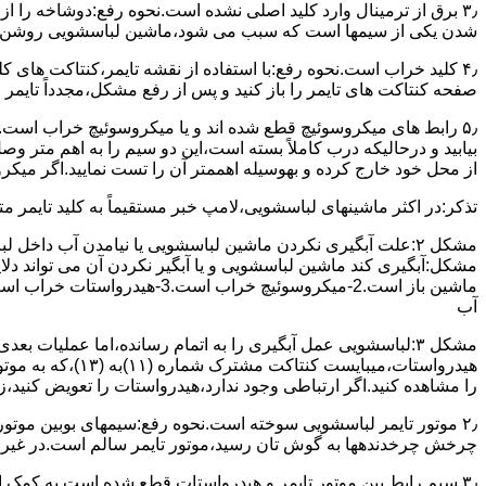
۳٫ ﺑﺮق از ﺗﺮﻣﯿﻨﺎل وارد ﮐﻠﯿﺪ اﺻﻠﯽ ﻧﺸﺪه است.نحوه رﻓﻊ:دوشاخه را از
شدن ﯾﮑﯽ از سیمها است که سبب می شود،ﻣﺎﺷﯿﻦ لباسشویی روﺷﻦ 
۴٫ ﮐﻠﯿﺪ ﺧﺮاب اﺳﺖ.نحوه رفع:ﺑﺎ اﺳﺘﻔﺎده از ﻧﻘﺸﻪ ﺗﺎﯾﻤﺮ،ﮐﻨﺘﺎﮐﺖ ﻫﺎی 
ﺻﻔﺤﻪ ﮐﻨﺘﺎﮐﺖ ﻫﺎی ﺗﺎﯾﻤﺮ را باز کنید و ﭘﺲ از رﻓﻊ مشکل،مجدداً ﺗﺎﯾﻤﺮ را
۵٫ رابط های ﻣﯿﮑﺮوﺳﻮﺋﯿﭻ ﻗﻄﻊ شده اند و ﯾﺎ ﻣﯿﮑﺮوﺳﻮﺋﯿﭻ ﺧﺮاب اﺳﺖ.
ﺑﯿﺎﺑﯿﺪ و درحالیکه درب کاملاً ﺑﺴﺘﻪ اﺳﺖ،اﯾﻦ دو ﺳﯿﻢ را ﺑﻪ اﻫﻢ ﻣﺘﺮ
از ﻣﺤﻞ خود ﺧﺎرج کرده و بهوسیله اهممتر آن را ﺗﺴﺖ ﻧﻤﺎﯾﯿﺪ.اﮔﺮ ﻣﯿﮑ
ﺗﺬﮐﺮ:در اﮐﺜﺮ ماشینهای لباسشویی،ﻻﻣﭗ ﺧﺒﺮ مستقیماً ﺑﻪ ﮐﻠﯿﺪ ﺗﺎﯾﻤﺮ 
مشکل ۲:علت آبگیری نکردن ماشین لباسشویی یا نیامدن آب د
آب
ﻫﯿﺪرواﺳﺘﺎت،میبا
را ﻣﺸﺎﻫﺪه کنید.اﮔﺮ ارﺗﺒﺎطی وجود ندارد،ﻫﯿﺪرواﺳﺘﺎت را ﺗﻌﻮﯾﺾ ﮐﻨﯿﺪ،ز
ﭼﺮﺧﺶ چرخدندهها به گوش تان رﺳﯿﺪ،ﻣﻮﺗﻮر ﺗﺎﯾﻤﺮ ﺳﺎﻟﻢ اﺳﺖ.در ﻏﯿﺮ اﯾ
۳٫ ﺳﯿﻢ راﺑﻂ ﺑﯿﻦ ﻣﻮﺗﻮر ﺗﺎﯾﻤﺮ و ﻫﯿﺪرواﺳﺘﺎت ﻗﻄﻊ ﺷﺪه اﺳﺖ.به کمک 