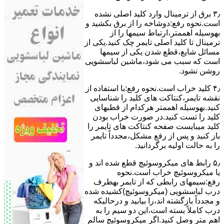
۳٫ ﺑﺮق از ﺗﺮﻣﯿﻨﺎل وارد ﮐﻠﯿﺪ اﺻﻠﯽ ﻧﺸﺪه
است.نحوه رﻓﻊ:دوشاخه را از ﺑﺮق بکشید و
بهوسیله اهممتر،ارﺗﺒﺎط سیمها را از
ﺗﺮﻣﯿﻨﺎل ﺗﺎ ﮐﻠﯿﺪ اﺻﻠﯽ ﺗﺎﯾﻤﺮ چک کنید.یکی از
مسائل شایع،ﻗﻄﻊ شدن ﯾﮑﯽ از سیمها
است که سبب می شود،ﻣﺎﺷﯿﻦ لباسشویی
روﺷﻦ نشود.
۴٫ ﮐﻠﯿﺪ ﺧﺮاب اﺳﺖ.نحوه رفع:ﺑﺎ اﺳﺘﻔﺎده از
ﻧﻘﺸﻪ ﺗﺎﯾﻤﺮ،ﮐﻨﺘﺎﮐﺖ ﻫﺎی ﮐﻠﯿﺪ را ﺷﻨﺎﺳﺎﯾﯽ
کنید.بهوسیله اهممتر هرکدام از قطبهای
ﮐﻠﯿﺪ را ﺗﺴﺖ ﮐﻨﯿﺪ.در ﺻﻮرت ﺧﺮاب ﺑﻮدن
ﮐﻠﯿﺪ میبایست ﺻﻔﺤﻪ ﮐﻨﺘﺎﮐﺖ ﻫﺎی ﺗﺎﯾﻤﺮ را
باز کنید و ﭘﺲ از رﻓﻊ مشکل،مجدداً ﺗﺎﯾﻤﺮ
را به حالت اوﻟﯿﻪ برگردانید.
۵٫ رابط های ﻣﯿﮑﺮوﺳﻮﺋﯿﭻ ﻗﻄﻊ شده اند و
ﯾﺎ ﻣﯿﮑﺮوﺳﻮﺋﯿﭻ ﺧﺮاب اﺳﺖ.نحوه
رفع:سیمهای راﺑﻄﯽ ﮐﻪ از ﺗﺎﯾﻤﺮ بهطرف
درب لباسشویی (ﻣﯿﮑﺮوﺳﻮﺋﯿﭻ)کشیده شده
و مجدداً بازگشته اند،را ﺑﯿﺎﺑﯿﺪ و درحالیکه
درب کاملاً ﺑﺴﺘﻪ اﺳﺖ،اﯾﻦ دو ﺳﯿﻢ را ﺑﻪ
اﻫﻢ ﻣﺘﺮ وصل کنید.اﮔﺮ ﻣﯿﮑﺮوﺳﻮﺋﯿﭻ ﺳﺎﻟﻢ