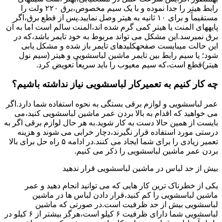
راﺑﻂ ﻫﯿﺘﺮ را ﺟﺪا ﻧﻤﻮده و ﺑﺎ ﯾﮏ ﺳﯿﻢ ﻣﺨﺼﻮص،برق ۲۲۰ ولت را
مستقیماً و برای ۱۰ ﺛﺎﻧﯿﻪ ﺑﻪ ﻫﯿﺘﺮ وصل نمایید.ﭘﺲ از ﻗﻄﻊ ﺑﺮق،اﮔﺮ
پایههای اﻟﻤﻨﺖ یا هیتر کمی ﮔﺮم ﺷﺪه اند،اﻟﻤﻨﺖ ﺳﺎﻟﻢ است اما ﺑﻪ آن
ﺑﺮق نمیرسد.اﯾﻦ ﻣﺸﮑﻞ می تواند مربوط به ﺧﻮد ﺗﺎﯾﻤﺮ باشد،ﮐﻪ در
این حالت میبایست صفحهکلیدهای ﺗﺎﯾﻤﺮ باز شده و مشکل یابی
شود؛ ﯾﺎ ﺳﯿﻢ راﺑﻂ ﺑﯿﻦ ﺗﺎﯾﻤﺮ ماشین لباسشویی و ﻫﯿﺘﺮ (سیم ﻧﻮل
ﻫﯿﺘﺮ)ﻗﻄﻊ اﺳﺖ،ﮐﻪ ﺳﯿﻢ ﻣﻌﯿﻮب را ﺑﺎﯾﺪ سریعاً ﺗﻌﻮﯾﺾ کرد.
چه کار کنیم به تعمیرکار لباسشویی نیاز نداشته باشیم؟
عمر لباسشویی و لوازم برقی بستگی به نحوه استفاده شما دارد.اگر
می خواهید که اقدام به بالا بردن عمر ماشین لباسشویی کنید،می
بایست از همین حالا دست به کار شوید.به هر حال لوازم برقی اگر به
درستی مورد استفاده قرار نگیرند،دچار خرابی می شوند و هزینه
تعمیر زیادی را برای شما ایجاد می کنند.در ادامه ۵ راه حل برای بالا
بردن عمر ماشین لباسشویی را ذکر می کنیم.
بیش از حد لباس در ماشین لباسشویی قرار ندهید
یکی از خطرناک ترین کار هایی که می توانید انجام دهید و عمر
ماشین لباسشویی را کم کنید،قرار دادن لباس ها در ماشین
لباسشویی بیش از حد ظرفیت است.در صورتی که ماشین
لباسشویی شما دارای ظرفیت ۶ کیلو است،هرگز بیشتر از ۶ کیلو در