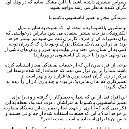
وسواس بیشتری داشته باشید تا با این مشکل ساده که در وهله اول
نگران کننده به نظر می رسد مواجه نشوید.
نمایندگی مجاز و تعمیر لباسشویی پاکشوما
لباسشویی پاکشوما به واسطه این که نسبت به سایر وسایل
الکترونیکی در خانه بیشتر استفاده می شود،بنابراین درخواستی که
برای تعمیرات آن از طرف کاربران ثبت می شود نیز بیشتر خواهد
بود؛ اما در این میان یک مشکل بزرگ وجود دارد که کاربران توجه
کمی به آن نشان می دهند و در نهایت باید ضرر و زیان های ناشی از
بی توجهی خود را با خرید یک لباسشویی نو بپردازند!
برخی از افراد بدون این که از خدمات نمایندگی مجاز استفاده کرده
باشند،مبنا را بر این قرار می دهند که خدمات ارائه شده توسط این
مرکز در رده گران قیمت ترین ها قرار دارد و بهتر است از
تعمیرکاری که به آن ها نزدیک تر بوده و چند باری کار آن را دیده اند
کمک بگیرند!
این افراد قبل از این که شماره تعمیرکار را گرفته و وی را برای
تعمیر لباسشویی پاکشوما به منزلشان دعوت کنند،یک لحظه به این
فکر نمی کنند که آیا وی از عهده انجام تعمیرات این دستگاه متفاوت
بر خواهد آمد؟ یا این که قطعات استفاده شده از چه نوعی هستند و
جنس آن ها برای استفاده مناسب است یا خیر؟
به همین دلیل لباسشویی که زخمش توسط یک پزشک نامعتبر التیام