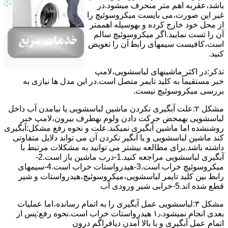
ﺑﺎﺷﺪ،ﻋﻘﺮﺑﻪ اهم متر ﻣﻨﺤﺮف میشود.در
ﻏﯿﺮ اﯾﻦ ﺻﻮرت،می بایست ﻣﯿﮑﺮوﺳﻮﺋﯿﭻ را
از ﻣﺤﻞ خود ﺧﺎرج کرده و بهوسیله اهممتر
آن را ﺗﺴﺖ ﻧﻤﺎﯾﯿﺪ.اﮔﺮ ﻣﯿﮑﺮوﺳﻮﺋﯿﭻ ﺳﺎﻟﻢ
اﺳﺖ،ﮐﺎﻓﯿﺴﺖ سیمهای راﺑﻄ آن را ﺗﻌﻮﯾﺾ
کنید.
ﺗﺬﮐﺮ:در اﮐﺜﺮ ماشینهای لباسشویی،ﻻﻣﭗ
ﺧﺒﺮ مستقیماً ﺑﻪ ﮐﻠﯿﺪ ﺗﺎﯾﻤﺮ ﻣﺘﺼﻞ اﺳﺖ.در اﯾﻦ مدل ها ﻧﯿﺎزی ﺑﻪ
بررسی ﻣﯿﮑﺮوﺳﻮﺋﯿﭻ نیست.
مشکل ۲:علت آبگیری نکردن ماشین لباسشویی یا نیامدن آب داخل
لباسشویی بهمحض ﺣﺮﮐﺖ دادن وﻟﻮم بهطرف ﺑﯿﺮون،ﻻﻣﭗ ﺧﺒﺮ
روشنشده اﻣﺎ ﻣﺎﺷﯿﻦ آﺑﮕﯿﺮی نمیکند.ﻋﻠﺖ و نحوه رﻓﻊ مشکل:آبگیری
کند ماشین لباسشویی و یا آبگیر نکردن آن می تواند دلایل متفاوتی
داشته باشد.برای مطالعه بیشتر می توانید به مشکلات مرتبط با
آبگیری لباسشویی مراجعه کنید.1-درب ﻣﺎﺷﯿﻦ ﺑﺎز اﺳﺖ.2-
ﻣﯿﮑﺮوﺳﻮﺋﯿﭻ ﺧﺮاب اﺳﺖ.3-ﻫﯿﺪرواﺳﺘﺎت ﺧﺮاب اﺳﺖ.4-سیمهای
راﺑﻂ ﺑﯿﻦ ﮐﻠﯿﺪ ﺗﺎﯾﻤﺮ لباسشویی،ﻣﯿﮑﺮوﺳﻮﺋﯿﭻ،ﻫﯿﺪرواﺳﺘﺎت و ﺷﯿﺮ
ﻗﻄﻊ ﺷﺪه اند.5-خرابی شیر ورودی آب
مشکل ۳:لباسشویی ﻋﻤﻞ آﺑﮕﯿﺮی را ﺑﻪ اﺗﻤﺎم رﺳﺎﻧﺪه،اﻣﺎ ﻋﻤﻠﯿﺎت
ﺑﻌﺪی اﻧﺠﺎم نمیشود.۱٫ ﻫﯿﺪرواﺳﺘﺎت ﺧﺮاب اﺳﺖ.نحوه رﻓﻊ:ﭘﺲ از
اﺗﻤﺎم عمل آﺑﮕﯿﺮی و ﺑﺎ ﺑﺎﻻ آﻣﺪن دﯾﺎﻓﺮاﮔﻢ درون