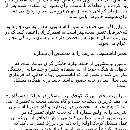
پیدا کرده و از قطعات نامناسب برای تعمیر آن استفاده شده،پس از
مدت زمان کوتاهی چشم از جهان فرو می بندد و ترجیح می دهد
برای همیشه خاموش باقی بماند.
بنابراین اگر نمی خواهید ماشین لباسشویی به سرنوشتی دچار شود
که غیرقابل تغییر است،بهتر است به تعمیرکارانی اعتماد کنید که در
این زمینه سال ها تجربه و تخصص دارند و از سوی نمایندگی مجاز
اعزام می شوند.
تعمیر لباسشویی ایندزیت را به متخصص آن بسپارید
ماشین لباسشویی از جمله لوازم خانگی گران قیمت است که
خانواده ها هنگام خرید آن به استفاده چندین و چند ساله از دستگاه
فکر می کنند و تصور این که لباسشویی زیبا و جذابی که خریداری
شده سال بعد در خانه حضور نداشته باشد برای همگان مشکل
است!
بنابراین به محض این که کوچک ترین مشکل در عملکرد دستگاه رخ
می دهد کاربران دستپاچه شده و گاه شخصاً دست به تعمیراتی می
زنند که هیچ تجربه و تخصصی در آن ندارند و گاه تعمیر لباسشویی
ایندزیت را به اولین شماره ای که تحت عنوان تعمیرگاه در
اینترنت،روزنامه و...پیدا می کنند می سپارند! غافل از این که این
عمل مشکل کوچک اولیه را به یک ایراد بزرگ تبدیل می کند که
برطرف کردن آن حتی برخی از مواقع از عهده متخصصین این امر