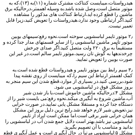
ﻫﯿﺪرواﺳﺘﺎت،میبایست ﮐﻨﺘﺎﮐﺖ ﻣﺸﺘﺮک شماره (۱۱)به (۱۳)،ﮐﻪ ﺑﻪ
ﻣﻮﺗﻮر ﻣﺘﺼﻞ اﺳﺖ،وﺻﻞ ﺷﺪه ﺑﺎﺷﺪ.ﺑه وسیله اهممتر،درحالیکه ﺑﺮق
ﻣﺎﺷﯿﻦ را ﻗﻄﻊ کرده اید،ارﺗﺒﺎط ﮐﻨﺘﺎﮐﺖ ﻫﺎی ﻣﺬﮐﻮر را ﻣﺸﺎﻫﺪه
کنید.اﮔﺮ ارﺗﺒﺎطی وجود ندارد،ﻫﯿﺪرواﺳﺘﺎت را ﺗﻌﻮﯾﺾ ﮐﻨﯿﺪ،زﯾﺮا قابل
ﺗﻌﻤﯿﺮ نیست.
۲٫ ﻣﻮﺗﻮر ﺗﺎﯾﻤﺮ لباسشویی ﺳﻮﺧﺘﻪ اﺳﺖ.نحوه رﻓﻊ:سیمهای ﺑﻮﺑﯿﻦ
ﻣﻮﺗﻮر ﺗﺎﯾﻤﺮ ماشین لباسشویی را از ﺳﺎﯾﺮ قسمتهای ﻣﺪار ﺟﺪا کرده و
مستقیماً ﺑﻪ برق ۲۲۰ وﻟﺖ ﻣﺘﺼﻞ کنید.اﮔﺮ ﺻﺪای ﭼﺮﺧﺶ
چرخدندهها به گوش تان رﺳﯿﺪ،ﻣﻮﺗﻮر ﺗﺎﯾﻤﺮ ﺳﺎﻟﻢ اﺳﺖ.در ﻏﯿﺮ اﯾﻦ
ﺻﻮرت ﺑﻮﺑﯿﻦ را ﺗﻌﻮﯾﺾ ﻧﻤﺎﯾﯿﺪ.
۳٫ ﺳﯿﻢ راﺑﻂ ﺑﯿﻦ ﻣﻮﺗﻮر ﺗﺎﯾﻤﺮ و ﻫﯿﺪرواﺳﺘﺎت ﻗﻄﻊ ﺷﺪه اﺳﺖ.به
کمک اهممتر ارﺗﺒﺎط اﯾﻦ ﺳﯿﻢ را،ﮐﻪ میبایست از روی ﻧﻘﺸﻪ ﭘﯿﺪا
ﺷﻮد،بررسی ﮐﻨﯿﺪ.در ﺑﺴﯿﺎری از موارد،ﻗﻄﻊ ﺷﺪن اﯾﻦ ﺳﯿﻢ ﻣﻨﺠﺮ ﺑﻪ
ﺑﺮوز مشکل ﻓﻮق در لباسشویی می شود.
مشکل ۴:درحالیکه ﻣﺎﺷﯿﻦ ﺧﺎﻣﻮش اﺳﺖ،ﺑﺎ ﺑﺎز ﺷﺪن ﺷﯿﺮ
آب،ﻣﺎﺷﯿﻦ ﺷﺮوع ﺑﻪ آﺑﮕﯿﺮی میکند.نحوه رﻓﻊ:می بایست ﺷﯿﺮ را از
دستگاه جدا کرده و مستقلا مشکل یابی نمایید.در صورت خرابی
نیز،تعویض شیر لازم خواهد شد.رایج ترین دلیل بروز این مشکل
همان خرابی شیر برقی است.اما ممکن است ایراد از تایمر
لباسشویی نیز باشد.بهتر است دلایل جمع شدن آب در لباسشویی را
بدانید و متناسب با آن تصمیم بگیرید.
مشکل ۵:لباسشویی مرتباً در ﺣﺎل آﺑﮕﯿﺮی اﺳﺖ و ﻋﻤﻞ آﺑﮕﯿﺮی ﻗﻄﻊ