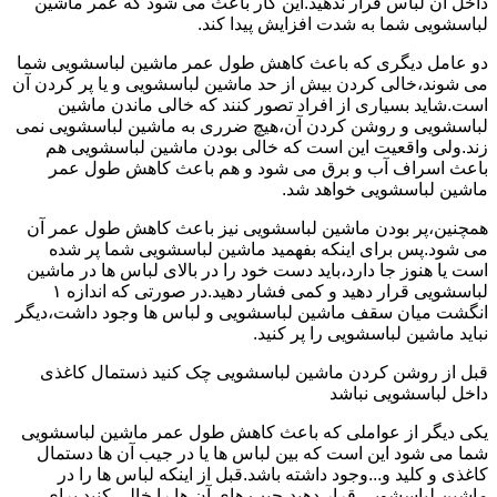
داخل آن لباس قرار ندهید.این کار باعث می شود که عمر ماشین
لباسشویی شما به شدت افزایش پیدا کند.
دو عامل دیگری که باعث کاهش طول عمر ماشین لباسشویی شما
می شوند،خالی کردن بیش از حد ماشین لباسشویی و یا پر کردن آن
است.شاید بسیاری از افراد تصور کنند که خالی ماندن ماشین
لباسشویی و روشن کردن آن،هیچ ضرری به ماشین لباسشویی نمی
زند.ولی واقعیت این است که خالی بودن ماشین لباسشویی هم
باعث اسراف آب و برق می شود و هم باعث کاهش طول عمر
ماشین لباسشویی خواهد شد.
همچنین،پر بودن ماشین لباسشویی نیز باعث کاهش طول عمر آن
می شود.پس برای اینکه بفهمید ماشین لباسشویی شما پر شده
است یا هنوز جا دارد،باید دست خود را در بالای لباس ها در ماشین
لباسشویی قرار دهید و کمی فشار دهید.در صورتی که اندازه ۱
انگشت میان سقف ماشین لباسشویی و لباس ها وجود داشت،دیگر
نباید ماشین لباسشویی را پر کنید.
قبل از روشن کردن ماشین لباسشویی چک کنید ذستمال کاغذی
داخل لباسشویی نباشد
یکی دیگر از عواملی که باعث کاهش طول عمر ماشین لباسشویی
شما می شود این است که بین لباس ها یا در جیب آن ها دستمال
کاغذی و کلید و...وجود داشته باشد.قبل از اینکه لباس ها را در
ماشین لباسشویی قرار دهید،جیب های آن ها را خالی کنید.برای