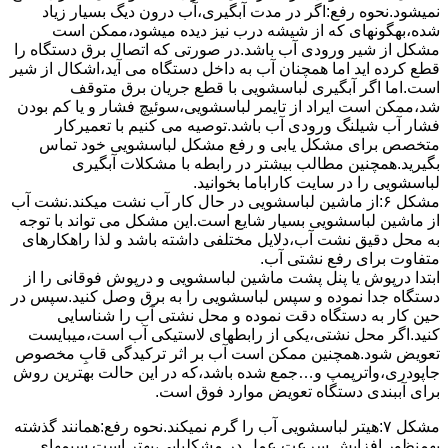
نمیشود.نحوه رﻓﻊ:اﮔﺮ در ﻣﺪت آﺑﮕﯿﺮی،آب درون دﯾﮓ ﺑﺴﯿﺎر زﯾﺎد
ﺷﺪه،بهگونهای ﮐﻪ از ﺷﯿﺸﻪ درب ﻧﯿﺰ دﯾﺪه میشود،ممکن است
مشکل از شیر ورودی آب باشد.در صورتی که اتصال برق دستگاه را
قطع کرده اید اما همچنان آب به داخل دستگاه می آید،اشکال از شیر
است.اما اگر آبگیری لباسشویی با قطع جریان برق متوقف
شد،ممکن است ایراد از تایمر لباسشویی،سوئیچ فشار و یا کم بودن
فشار آب شیلنگ ورودی آب باشد.توصیه می کنیم با تعمیرکار
متخصص برای مشکل یابی و رفع مشکل لباسشویی خود تماس
بگیرید.همچنین مطالب بیشتر در رابطه با مشکلات آبگیری
لباسشویی را در سایت کاراباما بخوانید.
مشکل ۶:از ﻣﺎﺷﯿﻦ لباسشویی در ﺣﺎل ﮐﺎر آب ﻧﺸﺖ میکند.نشت آب
از ماشین لباسشویی بسیار شایع است.این مشکل می تواند با توجه
به محل دقیق نشت آب،دلایل مختلفی داشته باشد و لذا راهکارهای
متفاوت برای رفع نشتی آب.
ابتدا درپوش یا پنل ﭘﺸﺖ ﻣﺎﺷﯿﻦ لباسشویی و درپوش ﻓﻮﻗﺎﻧﯽ را از
دستگاه ﺟﺪا ﻧﻤﻮده و ﺳﭙﺲ لباسشویی را ﺑﻪ ﺑﺮق وصل ﮐﻨﯿﺪ.سپس در
حین کار به دستگاه دقت نموده و ﻣﺤﻞ نشتی آب را ﺷﻨﺎﺳﺎﯾﯽ
کنید.اﮔﺮ ﻣﺤﻞ نشتی،ﯾﮑﯽ از رابطهای ﻻﺳﺘﯿﮑﯽ آب اﺳﺖ،میبایست
ﺗﻌﻮﯾﺾ شود.همچنین ﻣﻤﮑﻦ اﺳﺖ آب بر اثر ﺗﺮﮐﯿﺪﮔﯽ قابِ ﻣﺨﺼﻮص
ﺟﺎﭘﻮدری،واترپمپ و…جمع شده ﺑﺎﺷﺪ،ﮐﻪ در این حالت بهترین روش
برای آببندی دستگاه ﺗﻌﻮﯾﺾ ﻣﻮارد ﻓﻮق اﺳﺖ.
مشکل ۷:ﻫﯿﺘﺮ لباسشویی آب را ﮔﺮم نمیکند.نحوه رﻓﻊ:ﻫﻤﺎﻧﻨﺪ ﮔﺬﺷﺘﻪ
بهمنظور اﻓﺰاﯾﺶ ﺳﺮﻋﺖ ﻋﻤﻞ در مشکلیابی،بهتر است سیمهای