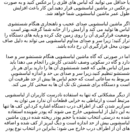
یا حداقل می توانید که لباس های فلزی را برعکس کنید و به صورت
برعکس در ماشین لباسشویی قرار دهید.این کار باعث افزایش
طول عمر ماشین لباسشویی شما خواهد شد.
اگر ماشین لباسشویی صدای عجیب و ناهنجاری هنگام شستشوی
لباس ها تولید می کند و آرامش را از خانه شما گرفته،بهتر است
وضعیت قرارگیری آن را روی زمین چک کرده و پایه های دستگاه را
تراز کنید؛ زیرا سر و صدای مداوم لباسشویی می تواند به دلیل صاف
نبودن محل قرارگیری آن رخ داده باشد.
اما در صورتی که گاه ماشین لباسشویی هنگام شستشو سر و صدا
دارد و گاه در سکوتی وصف ناشدنی کارش را انجام می دهد! باید
میزان لباس هایی که قصد شستشوی آن ها را دارید برای هر بار
شستشو تنظیم کنید،زیرا سر و صدای بی حد و اندازه لباسشویی
مربوط به ساعاتی است که حجم لباس ها بیش از حد ظرفیت آن
است و دستگاه برای شستن تک تک آن ها به سختی کار می کند.
از دیگر مشکلاتی که تنها به استفاده نادرست کاربران از لباسشویی
مرتبط است و ارتباطی به خرابی قطعات آن ندارد می توان به
سرازیر شدن کف از اطراف درب دستگاه اشاره کرد.این کف ها تنها
به این دلیل از لباسشویی خارج می شوند که پودر شوینده استفاده
شده به درستی انتخاب نشده یا حجم پودر ریخته شده درون ماشین
لباسشویی بیش از حد اندازه است و دیگ لبریز از کف شده و اضافه
های آن از اطراف درب خارج می شود؛ بنابراین در انتخاب نوع پودر