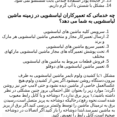
از جایگاه پودر استفاده چندانی بابت شستشو نمی شود.
مشکل با شستن با آب گرم داریم.
چه خدماتی که تعمیرکاران لباسشویی در زمینه ماشین
لباسشویی به شما می دهد؟
سرویس کلیه ماشین های لباسشویی
ارسال تعمیرکار مجاز و متخصص ماشین لباسشویی هر مارک
و برند
تعمیر سریع ماشین های لباسشویی
تحت پوشش تعمیرگاه های مجاز ماشین لباسشویی مارکهای
مختلف
فروش قطعات مربوط به ماشین های لباسشویی
تعمیر ماشین لباسشویی های دوقلو
مشکل ۱:ﺑﺎ ﮐﺸﯿﺪن وﻟﻮم ﺗﺎﯾﻤﺮ ماشین لباسشویی به طرف
ﺑﯿﺮون،دستگاه روﺷﻦ نمیشود.اﮔﺮ ﭘﺲ از ﮐﺸﯿﺪن وﻟﻮم،ﻫﯿﭻ
عکسالعمل ﺧﺎﺻﯽ از ﻣﺎﺷﯿﻦ دﯾﺪه نشود،و حتی ﻻﻣﭗ ﺧﺒﺮ ﻧﯿﺰ روﺷﻦ
ﻧگردد؛ موارد زیر را بعنوان ﻋﻠﻞ احتمالی بروز چنین مشکلی در نظر
داشته باشید:۱٫ ﭘﺮﯾﺰ ﺑﺮق ﻧﺪارد.۲٫ دوﺷﺎﺧﻪ و ﯾﺎ ﮐﺎﺑﻞ راﺑﻂ ﻣﻌﯿﻮب
ﺷﺪه است.نحوه رفع:درحالیکه دوﺷﺎﺧﻪ ﺑﻪ ﭘﺮﯾﺰ ﻣﺘﺼﻞ اﺳﺖ،رﺳﯿﺪن
ﺑﺮق ﺑﻪ ﺗﺮﻣﯿﻨﺎل ﻣﺎﺷﯿﻦ را ﺗﻮﺳﻂ ولتمتر بررسی ﮐﻨﯿﺪ.اﮔﺮ ﺑﺮق از ﭘﺮﯾﺰ
ﺑﻪ ﻣﺎﺷﯿﻦ نمیرسد،اﺑﺘﺪا دوشاخه را باز کنید.اﮔﺮ اﺗﺼﺎﻻت در دوشاخه
ﺻﺤﯿﺢ اﺳﺖ،ﮐﺎﺑﻞ راﺑﻂ را ﺗﻌﻮﯾﺾ کنید.