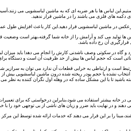
هستیم.این لباس ها با هر ضربه ای که به ماشین لباسشویی می زنند،آس
 دکمه های فلزی می باشند را در ماشین قرار ندهید.
برعکس در ماشین لباسشویی قرار دهید.این کار باعث افزایش طول عم
تولید می کند و آرامش را از خانه شما گرفته،بهتر است وضعیت قرارگ
قرارگیری آن رخ داده باشد.
 و گاه در سکوتی وصف ناشدنی کارش را انجام می دهد! باید میزان ل
اعاتی است که حجم لباس ها بیش از حد ظرفیت آن است و دستگاه برای
رتبط است و ارتباطی به خرابی قطعات آن ندارد می توان به سرازیر شد
انتخاب نشده یا حجم پودر ریخته شده درون ماشین لباسشویی بیش از ح
 باشید تا با این مشکل ساده که در وهله اول نگران کننده به نظر می
در خانه بیشتر استفاده می شود،بنابراین درخواستی که برای تعمیرات 
ند و در نهایت باید ضرر و زیان های ناشی از بی توجهی خود را با خری
ند،مبنا را بر این قرار می دهند که خدمات ارائه شده توسط این مرکز د