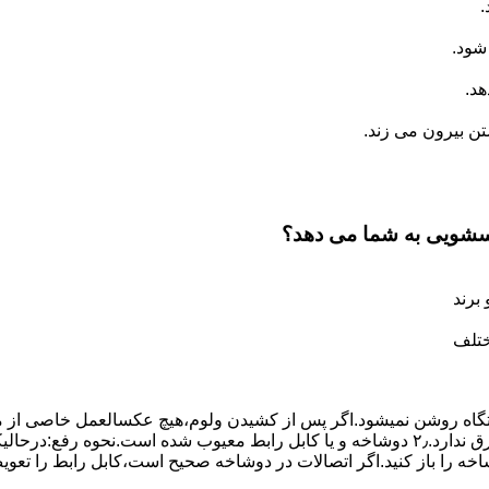
.
شود.
د.
 بیرون می زند.
اسشویی به شما می دهد؟
برند
ختلف
،دستگاه روﺷﻦ نمیشود.اﮔﺮ ﭘﺲ از ﮐﺸﯿﺪن وﻟﻮم،ﻫﯿﭻ عکسالعمل ﺧﺎﺻﯽ از ﻣ
بعنوان ﻋﻠﻞ احتمالی بروز چنین مشکلی در نظر داشته باشید:۱٫ ﭘﺮﯾﺰ ﺑﺮق ﻧﺪارد.۲٫ دوﺷﺎﺧﻪ و ﯾﺎ 
شاخه را باز کنید.اﮔﺮ اﺗﺼﺎﻻت در دوشاخه ﺻﺤﯿﺢ اﺳﺖ،ﮐﺎﺑﻞ راﺑﻂ را ﺗﻌﻮﯾ