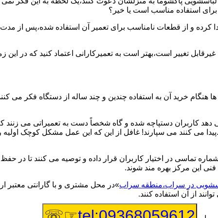
یر لباسشویی پاکشوما به منزلشان دعوت کنند،یک لحظه به این فکر نمی کن
 برای استفاده مناسب است یا خیر؟
ا کرده و از قطعات نامناسب برای تعمیر آن استفاده شده،پس از مدت 
یرقابل تغییر است،بهتر است به تعمیرکارانی اعتماد کنید که در این ز
 هنگام خرید آن به استفاده چندین و چند ساله از دستگاه فکر می کنند
هد کاربران دستپاچه شده و گاه شخصاً دست به تعمیراتی می زنند که 
..پیدا می کنند می سپارند! غافل از این که این عمل مشکل کوچک اولیه
شماره تماسی در اختیار کاربران قرار داده و توصیه می کنند تا در ح
فنی این مرکز بهره مند شوند.
باسشویی در سراب،منطقه سراب
»در محل مشتری و با گارانتی معتبر ارا
نند از آن استفاده کنند.
☞☏
tel:09368059612