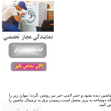
ﺎﺷﯿﻦ دﯾﺪه نشود،و حتی ﻻﻣﭗ ﺧﺒﺮ ﻧﯿﺰ روﺷﻦ ﻧگردد؛ موارد زیر را
ﮐﺎﺑﻞ راﺑﻂ ﻣﻌﯿﻮب ﺷﺪه است.نحوه رفع:درحالیکه دوﺷﺎﺧﻪ ﺑﻪ ﭘﺮﯾﺰ ﻣﺘﺼﻞ اﺳﺖ،رﺳﯿﺪن ﺑﺮق ﺑﻪ ﺗﺮﻣﯿﻨﺎل ﻣﺎﺷﯿﻦ را
ﺾ کنید.