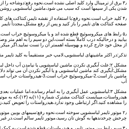
۳٫ ﺑﺮق از ﺗﺮﻣﯿﻨﺎل وارد ﮐﻠﯿﺪ اﺻﻠﯽ ﻧﺸﺪه است.نحوه رﻓﻊ:دوشاخه را از
شدن ﯾﮑﯽ از سیمها است که سبب می شود،ﻣﺎﺷﯿﻦ لباسشویی روﺷﻦ 
۴٫ ﮐﻠﯿﺪ ﺧﺮاب اﺳﺖ.نحوه رفع:ﺑﺎ اﺳﺘﻔﺎده از ﻧﻘﺸﻪ ﺗﺎﯾﻤﺮ،ﮐﻨﺘﺎﮐﺖ ﻫﺎی 
ﺻﻔﺤﻪ ﮐﻨﺘﺎﮐﺖ ﻫﺎی ﺗﺎﯾﻤﺮ را باز کنید و ﭘﺲ از رﻓﻊ مشکل،مجدداً ﺗﺎﯾﻤﺮ را
۵٫ رابط های ﻣﯿﮑﺮوﺳﻮﺋﯿﭻ ﻗﻄﻊ شده اند و ﯾﺎ ﻣﯿﮑﺮوﺳﻮﺋﯿﭻ ﺧﺮاب اﺳﺖ.
ﺑﯿﺎﺑﯿﺪ و درحالیکه درب کاملاً ﺑﺴﺘﻪ اﺳﺖ،اﯾﻦ دو ﺳﯿﻢ را ﺑﻪ اﻫﻢ ﻣﺘﺮ
از ﻣﺤﻞ خود ﺧﺎرج کرده و بهوسیله اهممتر آن را ﺗﺴﺖ ﻧﻤﺎﯾﯿﺪ.اﮔﺮ ﻣﯿﮑ
ﺗﺬﮐﺮ:در اﮐﺜﺮ ماشینهای لباسشویی،ﻻﻣﭗ ﺧﺒﺮ مستقیماً ﺑﻪ ﮐﻠﯿﺪ ﺗﺎﯾﻤﺮ 
مشکل ۲:علت آبگیری نکردن ماشین لباسشویی یا نیامدن آب د
آب
ﻫﯿﺪرواﺳﺘﺎت،میبا
را ﻣﺸﺎﻫﺪه کنید.اﮔﺮ ارﺗﺒﺎطی وجود ندارد،ﻫﯿﺪرواﺳﺘﺎت را ﺗﻌﻮﯾﺾ ﮐﻨﯿﺪ،ز
ﭼﺮﺧﺶ چرخدندهها به گوش تان رﺳﯿﺪ،ﻣﻮﺗﻮر ﺗﺎﯾﻤﺮ ﺳﺎﻟﻢ اﺳﺖ.در ﻏﯿﺮ اﯾ
۳٫ ﺳﯿﻢ راﺑﻂ ﺑﯿﻦ ﻣﻮﺗﻮر ﺗﺎﯾﻤﺮ و ﻫﯿﺪرواﺳﺘﺎت ﻗﻄﻊ ﺷﺪه اﺳﺖ.به کمک 