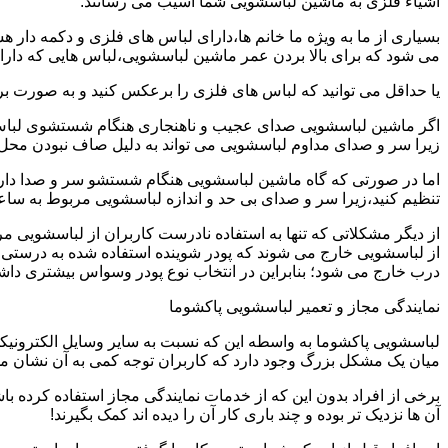
اشیاء فلزی به ماشین لباسشویی شما آسیب می رسانند.
بسیاری از ما به ویژه ما خانم ها،دارای لباس های فلزی و دکمه دار 
می شود که برای بالا بردن عمر ماشین لباسشویی،لباس هایی که دارای
یا حداقل می توانید که لباس های فلزی را برعکس کنید و به صورت 
اگر ماشین لباسشویی صدای عجیب و ناهنجاری هنگام شستشوی لباس ها 
زیرا سر و صدای مداوم لباسشویی می تواند به دلیل صاف نبودن محل 
اما در صورتی که گاه ماشین لباسشویی هنگام شستشو سر و صدا دارد
تنظیم کنید،زیرا سر و صدای بی حد و اندازه لباسشویی مربوط به س
از دیگر مشکلاتی که تنها به استفاده نادرست کاربران از لباسشویی م
از لباسشویی خارج می شوند که پودر شوینده استفاده شده به درستی 
درب خارج می شود؛ بنابراین در انتخاب نوع پودر وسواس بیشتری داشته
نمایندگی مجاز و تعمیر لباسشویی پاکشوما
لباسشویی پاکشوما به واسطه این که نسبت به سایر وسایل الکترونیکی 
میان یک مشکل بزرگ وجود دارد که کاربران توجه کمی به آن نشان می ده
برخی از افراد بدون این که از خدمات نمایندگی مجاز استفاده کرده باش
آن ها نزدیک تر بوده و چند باری کار آن را دیده اند کمک بگیرند!