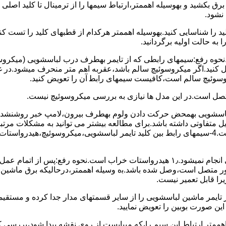
 ﺑﺮق بکشید و بهوسیله اهممتر،ارﺗﺒﺎط سیمها را از ﺗﺮﻣﯿﻨﺎل ﺗﺎ ﮐﻠﯿﺪ اﺻﻠ
نشود.
ﮐﻠﯿﺪ را ﺷﻨﺎﺳﺎﯾﯽ کنید.بهوسیله اهممتر هرکدام از قطبهای ﮐﻠﯿﺪ را ﺗﺴﺖ
 به حالت اوﻟﯿﻪ برگردانید.
نحوه رفع:سیمهای راﺑﻄﯽ ﮐﻪ از ﺗﺎﯾﻤﺮ بهطرف درب لباسشویی (ﻣﯿﮑﺮوﺳﻮﺋ
 وصل کنید.اﮔﺮ ﻣﯿﮑﺮوﺳﻮﺋﯿﭻ ﺳﺎﻟﻢ ﺑﺎﺷﺪ،ﻋﻘﺮﺑﻪ اهم متر ﻣﻨﺤﺮف میشود.د
ﺮوﺳﻮﺋﯿﭻ ﺳﺎﻟﻢ اﺳﺖ،ﮐﺎﻓﯿﺴﺖ سیمهای راﺑﻄ آن را ﺗﻌﻮﯾﺾ کنید.
ﻣﺘﺼﻞ اﺳﺖ.در اﯾﻦ مدل ها ﻧﯿﺎزی ﺑﻪ بررسی ﻣﯿﮑﺮوﺳﻮﺋﯿﭻ نیست.
اخل لباسشویی بهمحض ﺣﺮﮐﺖ دادن وﻟﻮم بهطرف ﺑﯿﺮون،ﻻﻣﭗ ﺧﺒﺮ روشنشده 
مشکل ۳:لباسشویی ﻋﻤﻞ آﺑﮕﯿﺮی را ﺑﻪ اﺗﻤﺎم رﺳﺎﻧﺪه،اﻣﺎ ﻋﻤﻠﯿﺎت ﺑﻌﺪی اﻧﺠﺎم نمیشود.۱٫ ﻫﯿﺪرواﺳﺘﺎت ﺧﺮاب 
یست ﮐﻨﺘﺎﮐﺖ ﻣﺸﺘﺮک شماره (۱۱)به (۱۳)،ﮐﻪ ﺑﻪ ﻣﻮﺗﻮر ﻣﺘﺼﻞ اﺳﺖ،وﺻﻞ ﺷﺪه ﺑﺎﺷﺪ.ﺑه وسیله اهممتر،درحا
ﯾﺮا قابل ﺗﻌﻤﯿﺮ نیست.
ﻦ ﺻﻮرت ﺑﻮﺑﯿﻦ را ﺗﻌﻮﯾﺾ ﻧﻤﺎﯾﯿﺪ.
اهممتر ارﺗﺒﺎط اﯾﻦ ﺳﯿﻢ را،ﮐﻪ میبایست از روی ﻧﻘﺸﻪ ﭘﯿﺪا ﺷﻮد،بررسی 