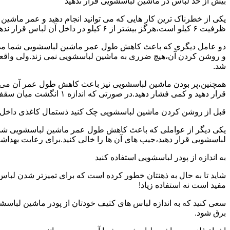
بیش از حد لباس در ماشین لباسشویی قرار ندهید
یکی از خطرناک ترین کار هایی که می توانید انجام دهید و عمر ماش
ظرفیت ۶ کیلو است،هرگز بیشتر از ۶ کیلو در داخل آن لباس قرار ندهید.این کار باعث می شود که عمر ماشین لباسشویی شما به شدت افزایش پیدا کند.
دو عامل دیگری که باعث کاهش طول عمر ماشین لباسشویی شما می شو
و روشن کردن آن،هیچ ضرری به ماشین لباسشویی نمی زند.ولی واق
شد.
همچنین،پر بودن ماشین لباسشویی نیز باعث کاهش طول عمر آن می شود
قرار دهید و کمی فشار دهید.در صورتی که اندازه ۱ انگشت میان سقف ماشین لباسشویی و لباس ها وجود داشت،دیگر نباید ماشین لباسشویی را پر کنید.
قبل از روشن کردن ماشین لباسشویی چک کنید ذستمال کاغذی داخل 
یکی دیگر از عواملی که باعث کاهش طول عمر ماشین لباسشویی شما می 
لباسشویی قرار دهید،جیب های آن ها را خالی کنید.برای رعایت بهداش
به اندازه از پودر لباسشویی استفاده کنید
شاید تا به حال به ذهنتان خطور کرده است که برای تمیزتر شدن لباس
مفید است نه استفاده زیاد!
سعی کنید که به اندازه لباس های کثیف خودتان از پودر ماشین لباسش
برق شود.