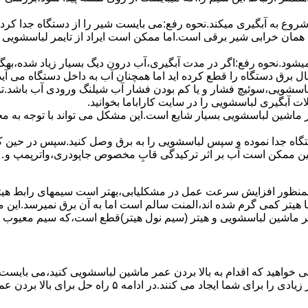
 ﺷﺮوع ﺑﻪ آﺑﮕﯿﺮی میکند.نحوه رﻓﻊ:می بایست ﺷﯿﺮ را از دستگاه جدا کر
 همان خرابی شیر برقی است.اما ممکن است ایراد از تایمر لباسشویی 
ﻊ نمیشود.نحوه رﻓﻊ:اﮔﺮ در ﻣﺪت آﺑﮕﯿﺮی،آب درون دﯾﮓ ﺑﺴﯿﺎر زﯾﺎد ﺷﺪه،بهگ
ق دستگاه را قطع کرده اید اما همچنان آب به داخل دستگاه می آید،
باسشویی،سوئیچ فشار و یا کم بودن فشار آب شیلنگ ورودی آب باشد.
 آبگیری لباسشویی را در سایت کاراباما بخوانید.
 از ماشین لباسشویی بسیار شایع است.این مشکل می تواند با توجه به 
تگاه ﺟﺪا ﻧﻤﻮده و ﺳﭙﺲ لباسشویی را ﺑﻪ ﺑﺮق وصل ﮐﻨﯿﺪ.سپس در حین ک
 ﻣﻤﮑﻦ اﺳﺖ آب بر اثر ﺗﺮﮐﯿﺪﮔﯽ قابِ ﻣﺨﺼﻮص ﺟﺎﭘﻮدری،واترپمپ و…جم
اﻟﻤﻨﺖ یا هیتر کمی ﮔﺮم ﺷﺪه اند،اﻟﻤﻨﺖ ﺳﺎﻟﻢ است اما ﺑﻪ آن ﺑﺮق نمیرسد.ا
ﻤﺮ ماشین لباسشویی و ﻫﯿﺘﺮ (سیم ﻧﻮل ﻫﯿﺘﺮ)ﻗﻄﻊ اﺳﺖ،ﮐﻪ ﺳﯿﻢ ﻣﻌﯿﻮب را 
 خواهید که اقدام به بالا بردن عمر ماشین لباسشویی کنید،می بایست ا
امه ۵ راه حل برای بالا بردن عمر ماشین لباسشویی را ذکر می کنیم.