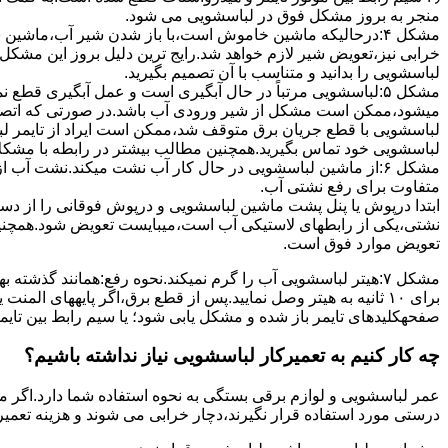
ﻣﻨﺠﺮ ﺑﻪ ﺑﺮوز مشکل ﻓﻮق در لباسشویی می شود.
مشکل ۴:درحالیکه ﻣﺎﺷﯿﻦ ﺧﺎﻣﻮش اﺳﺖ،ﺑﺎ ﺑﺎز ﺷﺪن ﺷﯿﺮ آب،ﻣﺎﺷﯿﻦ
خرابی نیز،تعویض شیر لازم خواهد شد.رایج ترین دلیل بروز این مشکل
لباسشویی را بدانید و متناسب با آن تصمیم بگیرید.
مشکل ۵:لباسشویی مرتباً در ﺣﺎل آﺑﮕﯿﺮی اﺳﺖ و ﻋﻤﻞ آﺑﮕﯿﺮی ﻗﻄ
میشود،ممکن است مشکل از شیر ورودی آب باشد.در صورتی که اتصال بر
لباسشویی با قطع جریان برق متوقف شد،ممکن است ایراد از تایمر ل
لباسشویی خود تماس بگیرید.همچنین مطالب بیشتر در رابطه با مشکلات
مشکل ۶:از ﻣﺎﺷﯿﻦ لباسشویی در ﺣﺎل ﮐﺎر آب ﻧﺸﺖ میکند.نشت آب
متفاوت برای رفع نشتی آب.
ابتدا درپوش یا پنل ﭘﺸﺖ ﻣﺎﺷﯿﻦ لباسشویی و درپوش ﻓﻮﻗﺎﻧﯽ را از دس
نشتی،ﯾﮑﯽ از رابطهای ﻻﺳﺘﯿﮑﯽ آب اﺳﺖ،میبایست ﺗﻌﻮﯾﺾ شود.همچنین
ﺗﻌﻮﯾﺾ ﻣﻮارد ﻓﻮق اﺳﺖ.
برای ۱۰ ﺛﺎﻧﯿﻪ ﺑﻪ ﻫﯿﺘﺮ وصل نمایید.ﭘﺲ از ﻗﻄﻊ ﺑﺮق،اﮔﺮ پایههای 
صفحهکلیدهای ﺗﺎﯾﻤﺮ باز شده و مشکل یابی شود؛ ﯾﺎ ﺳﯿﻢ راﺑﻂ ﺑﯿﻦ ﺗﺎﯾ
چه کار کنیم به تعمیرکار لباسشویی نیاز نداشته باشیم؟
عمر لباسشویی و لوازم برقی بستگی به نحوه استفاده شما دارد.اگر می
درستی مورد استفاده قرار نگیرند،دچار خرابی می شوند و هزینه تعمیر زیادی را برای شما ایجاد می کنند.در اد