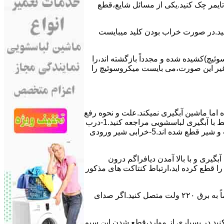
ﯽ ﺗﺎﯾﻤﺮ چک کنید.یکی از مسائل شایع،ﻗﻄﻊ
 ﮐﻨﯿﺪ.در ﺻﻮرت ﺧﺮاب ﺑﻮدن ﮐﻠﯿﺪ میبایست
ﯿﭻ)کشیده شده و مجدداً بازگشته اند،را
ر ﻏﯿﺮ اﯾﻦ ﺻﻮرت،می بایست ﻣﯿﮑﺮوﺳﻮﺋﯿﭻ را
اﻣﺎ ﻣﺎﺷﯿﻦ آﺑﮕﯿﺮی نمیکند.ﻋﻠﺖ و نحوه رﻓﻊ
مشکل:آبگیری کند ماشین لباسشویی و یا آبگیر نکردن آن می تواند دلایل متفاوتی داشته باشد.برای مطالعه بیشتر می توانید به مشکلات مرتبط با آبگیری لباسشویی مراجعه کنید.1-درب
ﻣﺎﺷﯿﻦ ﺑﺎز اﺳﺖ.2-ﻣﯿﮑﺮوﺳﻮﺋﯿﭻ ﺧﺮاب اﺳﺖ.3-ﻫﯿﺪرواﺳﺘﺎت ﺧﺮاب اﺳﺖ.4-سیمهای راﺑﻂ ﺑﯿﻦ ﮐﻠﯿﺪ ﺗﺎﯾﻤﺮ لباسشویی،ﻣﯿﮑﺮوﺳﻮﺋﯿﭻ،ﻫﯿﺪرواﺳﺘﺎت و ﺷﯿﺮ ﻗﻄﻊ ﺷﺪه اند.5-خرابی شیر ورودی
اﺳﺖ.نحوه رﻓﻊ:ﭘﺲ از اﺗﻤﺎم عمل آﺑﮕﯿﺮی و ﺑﺎ ﺑﺎﻻ آﻣﺪن دﯾﺎﻓﺮاﮔﻢ درون
لیکه ﺑﺮق ﻣﺎﺷﯿﻦ را ﻗﻄﻊ کرده اید،ارﺗﺒﺎط ﮐﻨﺘﺎﮐﺖ ﻫﺎی ﻣﺬﮐﻮر
۲٫ ﻣﻮﺗﻮر ﺗﺎﯾﻤﺮ لباسشویی ﺳﻮﺧﺘﻪ اﺳﺖ.نحوه رﻓﻊ:سیمهای ﺑﻮﺑﯿﻦ ﻣﻮﺗﻮر ﺗﺎﯾﻤﺮ ماشین لباسشویی را از ﺳﺎﯾﺮ قسمتهای ﻣﺪار ﺟﺪا کرده و مستقیماً ﺑﻪ برق ۲۲۰ وﻟﺖ ﻣﺘﺼﻞ کنید.اﮔﺮ ﺻﺪای
ﮐﻨﯿﺪ.در ﺑﺴﯿﺎری از موارد،ﻗﻄﻊ ﺷﺪن اﯾﻦ ﺳﯿﻢ