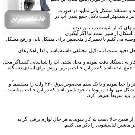
ده و مستقلا مشکل یابی نمایید.در صورت
نیز باشد.بهتر است دلایل جمع شدن آب در
ونهای ﮐﻪ از ﺷﯿﺸﻪ درب ﻧﯿﺰ دﯾﺪه
اشکال از شیر است.اما اگر آبگیری
توصیه می کنیم با تعمیرکار متخصص برای مشکل یابی و رفع مشکل
محل دقیق نشت آب،دلایل مختلفی داشته باشد و لذا راهکارهای
ار به دستگاه دقت نموده و ﻣﺤﻞ نشتی آب را ﺷﻨﺎﺳﺎﯾﯽ کنید.اﮔﺮ ﻣﺤﻞ
ع شده ﺑﺎﺷﺪ،ﮐﻪ در این حالت بهترین روش برای آببندی دستگاه
مشکل ۷:ﻫﯿﺘﺮ لباسشویی آب را ﮔﺮم نمیکند.نحوه رﻓﻊ:ﻫﻤﺎﻧﻨﺪ ﮔﺬﺷﺘﻪ بهمنظور اﻓﺰاﯾﺶ ﺳﺮﻋﺖ ﻋﻤﻞ در مشکلیابی،بهتر است سیمهای راﺑﻂ ﻫﯿﺘﺮ را ﺟﺪا ﻧﻤﻮده و ﺑﺎ ﯾﮏ ﺳﯿﻢ ﻣﺨﺼﻮص،برق ۲۲۰ ولت را مستقیماً و
ﯾﻦ ﻣﺸﮑﻞ می تواند مربوط به ﺧﻮد ﺗﺎﯾﻤﺮ باشد،ﮐﻪ در این حالت میبایست
ﺑﺎﯾﺪ سریعاً ﺗﻌﻮﯾﺾ کرد.
ز همین حالا دست به کار شوید.به هر حال لوازم برقی اگر به