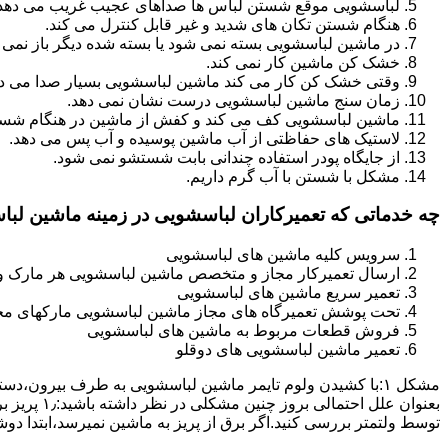
لباسشویی موقع شستن لباس ها صداهای عجیب غریب می دهد
هنگام شستن تکان های شدید و غیر قابل کنترل می کند.
در ماشین لباسشویی بسته نمی شود یا بسته شده دیگر باز نمی 
خشک کن ماشین کار نمی کند.
وقتی خشک کن کار می کند ماشین لباسشویی بسیار صدا می ده
زمان سنج ماشین لباسشویی درست نشان نمی دهد.
ماشین لباسشویی کف می کند و کفش از ماشین در هنگام شستن
لاستیک های حفاظتی از آب ماشین پوسیده و آب پس می دهد.
از جایگاه پودر استفاده چندانی بابت شستشو نمی شود.
مشکل با شستن با آب گرم داریم.
چه خدماتی که تعمیرکاران لباسشویی در زمینه ماشین لب
سرویس کلیه ماشین های لباسشویی
ارسال تعمیرکار مجاز و متخصص ماشین لباسشویی هر مارک و 
تعمیر سریع ماشین های لباسشویی
تحت پوشش تعمیرگاه های مجاز ماشین لباسشویی مارکهای م
فروش قطعات مربوط به ماشین های لباسشویی
تعمیر ماشین لباسشویی های دوقلو
مشکل ۱:ﺑﺎ ﮐﺸﯿﺪن وﻟﻮم ﺗﺎﯾﻤﺮ ماشین لباسشویی به طرف ﺑﯿﺮون
ﺗﻮﺳﻂ ولتمتر بررسی ﮐﻨﯿﺪ.اﮔﺮ ﺑﺮق از ﭘﺮﯾﺰ ﺑﻪ ﻣﺎﺷﯿﻦ نمیرسد،اﺑﺘﺪا دو