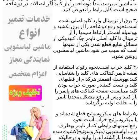
ﺑﻪ ﻣﺎﺷﯿﻦ نمیرسد،اﺑﺘﺪا دوشاخه را باز کنید.اﮔﺮ اﺗﺼﺎﻻت در دوشاخه
ﺻﺤﯿﺢ اﺳﺖ،ﮐﺎﺑﻞ راﺑﻂ را ﺗﻌﻮﯾﺾ کنید.
۳٫ ﺑﺮق از ﺗﺮﻣﯿﻨﺎل وارد ﮐﻠﯿﺪ اﺻﻠﯽ ﻧﺸﺪه
است.نحوه رﻓﻊ:دوشاخه را از ﺑﺮق بکشید و
بهوسیله اهممتر،ارﺗﺒﺎط سیمها را از
ﺗﺮﻣﯿﻨﺎل ﺗﺎ ﮐﻠﯿﺪ اﺻﻠﯽ ﺗﺎﯾﻤﺮ چک کنید.یکی از
مسائل شایع،ﻗﻄﻊ شدن ﯾﮑﯽ از سیمها
است که سبب می شود،ﻣﺎﺷﯿﻦ لباسشویی
روﺷﻦ نشود.
۴٫ ﮐﻠﯿﺪ ﺧﺮاب اﺳﺖ.نحوه رفع:ﺑﺎ اﺳﺘﻔﺎده از
ﻧﻘﺸﻪ ﺗﺎﯾﻤﺮ،ﮐﻨﺘﺎﮐﺖ ﻫﺎی ﮐﻠﯿﺪ را ﺷﻨﺎﺳﺎﯾﯽ
کنید.بهوسیله اهممتر هرکدام از قطبهای
ﮐﻠﯿﺪ را ﺗﺴﺖ ﮐﻨﯿﺪ.در ﺻﻮرت ﺧﺮاب ﺑﻮدن
ﮐﻠﯿﺪ میبایست ﺻﻔﺤﻪ ﮐﻨﺘﺎﮐﺖ ﻫﺎی ﺗﺎﯾﻤﺮ را
باز کنید و ﭘﺲ از رﻓﻊ مشکل،مجدداً ﺗﺎﯾﻤﺮ
را به حالت اوﻟﯿﻪ برگردانید.
۵٫ رابط های ﻣﯿﮑﺮوﺳﻮﺋﯿﭻ ﻗﻄﻊ شده اند و
ﯾﺎ ﻣﯿﮑﺮوﺳﻮﺋﯿﭻ ﺧﺮاب اﺳﺖ.نحوه
رفع:سیمهای راﺑﻄﯽ ﮐﻪ از ﺗﺎﯾﻤﺮ بهطرف
درب لباسشویی (ﻣﯿﮑﺮوﺳﻮﺋﯿﭻ)کشیده شده
و مجدداً بازگشته اند،را ﺑﯿﺎﺑﯿﺪ و درحالیکه