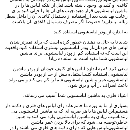
کاغذی و کلید و...وجود داشته باشد.قبل از اینکه لباس ها را در
ماشین لباسشویی قرار دهید،جیب های آن ها را خالی کنید.برای
رعایت بهداشت بعد از استفاده از دستمال کاغذی آن را داخل سطل
زباله بیاندازید؛ خصوصاً اگر مصرف دستمال کاغذی تان بالاست.
به اندازه از پودر لباسشویی استفاده کنید
شاید تا به حال به ذهنتان خطور کرده است که برای تمیزتر شدن
لباس های خودتان،از پودر لباسشویی بیشتری استفاده کنید.واقعیت
این است که نه استفاده کم از پودر لباسشویی برای ماشین
لباسشویی شما مفید است نه استفاده زیاد!
سعی کنید که به اندازه لباس های کثیف خودتان از پودر ماشین
لباسشویی استفاده کنید.استفاده بیش از حد از پودر ماشین
لباسشویی،عمر ماشین لباسشویی شما را کم می کند و می تواند
باعث اسراف در آب و برق شود.
اشیاء فلزی به ماشین لباسشویی شما آسیب می رسانند.
بسیاری از ما به ویژه ما خانم ها،دارای لباس های فلزی و دکمه دار
هستیم.این لباس ها با هر ضربه ای که به ماشین لباسشویی می
زنند،آسیب زیادی به ماشین لباسشویی وارد می کنند.به همین
خاطر،توصیه می شود که برای بالا بردن عمر ماشین
لباسشویی،لباس هایی که دارای دکمه های فلزی می باشند را در