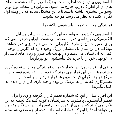
لباسشویی بیش از حد اندازه است و دیگ لبریز از کف شده و اضافه
های آن از اطراف درب خارج می شود؛ بنابراین در انتخاب نوع پودر
وسواس بیشتری داشته باشید تا با این مشکل ساده که در وهله اول
نگران کننده به نظر می رسد مواجه نشوید.
نمایندگی مجاز و تعمیر لباسشویی پاکشوما
لباسشویی پاکشوما به واسطه این که نسبت به سایر وسایل
الکترونیکی در خانه بیشتر استفاده می شود،بنابراین درخواستی که
برای تعمیرات آن از طرف کاربران ثبت می شود نیز بیشتر خواهد
بود؛ اما در این میان یک مشکل بزرگ وجود دارد که کاربران توجه
کمی به آن نشان می دهند و در نهایت باید ضرر و زیان های ناشی از
بی توجهی خود را با خرید یک لباسشویی نو بپردازند!
برخی از افراد بدون این که از خدمات نمایندگی مجاز استفاده کرده
باشند،مبنا را بر این قرار می دهند که خدمات ارائه شده توسط این
مرکز در رده گران قیمت ترین ها قرار دارد و بهتر است از
تعمیرکاری که به آن ها نزدیک تر بوده و چند باری کار آن را دیده اند
کمک بگیرند!
این افراد قبل از این که شماره تعمیرکار را گرفته و وی را برای
تعمیر لباسشویی پاکشوما به منزلشان دعوت کنند،یک لحظه به این
فکر نمی کنند که آیا وی از عهده انجام تعمیرات این دستگاه متفاوت
بر خواهد آمد؟ یا این که قطعات استفاده شده از چه نوعی هستند و