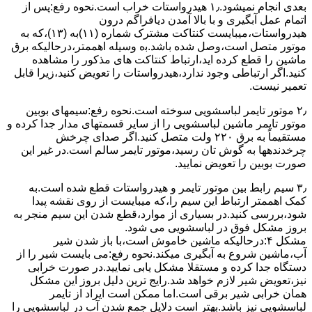
ﺑﻌﺪی اﻧﺠﺎم نمیشود.۱٫ ﻫﯿﺪرواﺳﺘﺎت ﺧﺮاب اﺳﺖ.نحوه رﻓﻊ:ﭘﺲ از
اﺗﻤﺎم عمل آﺑﮕﯿﺮی و ﺑﺎ ﺑﺎﻻ آﻣﺪن دﯾﺎﻓﺮاﮔﻢ درون
ﻫﯿﺪرواﺳﺘﺎت،میبایست ﮐﻨﺘﺎﮐﺖ ﻣﺸﺘﺮک شماره (۱۱)به (۱۳)،ﮐﻪ ﺑﻪ
ﻣﻮﺗﻮر ﻣﺘﺼﻞ اﺳﺖ،وﺻﻞ ﺷﺪه ﺑﺎﺷﺪ.ﺑه وسیله اهممتر،درحالیکه ﺑﺮق
ﻣﺎﺷﯿﻦ را ﻗﻄﻊ کرده اید،ارﺗﺒﺎط ﮐﻨﺘﺎﮐﺖ ﻫﺎی ﻣﺬﮐﻮر را ﻣﺸﺎﻫﺪه
کنید.اﮔﺮ ارﺗﺒﺎطی وجود ندارد،ﻫﯿﺪرواﺳﺘﺎت را ﺗﻌﻮﯾﺾ ﮐﻨﯿﺪ،زﯾﺮا قابل
ﺗﻌﻤﯿﺮ نیست.
۲٫ ﻣﻮﺗﻮر ﺗﺎﯾﻤﺮ لباسشویی ﺳﻮﺧﺘﻪ اﺳﺖ.نحوه رﻓﻊ:سیمهای ﺑﻮﺑﯿﻦ
ﻣﻮﺗﻮر ﺗﺎﯾﻤﺮ ماشین لباسشویی را از ﺳﺎﯾﺮ قسمتهای ﻣﺪار ﺟﺪا کرده و
مستقیماً ﺑﻪ برق ۲۲۰ وﻟﺖ ﻣﺘﺼﻞ کنید.اﮔﺮ ﺻﺪای ﭼﺮﺧﺶ
چرخدندهها به گوش تان رﺳﯿﺪ،ﻣﻮﺗﻮر ﺗﺎﯾﻤﺮ ﺳﺎﻟﻢ اﺳﺖ.در ﻏﯿﺮ اﯾﻦ
ﺻﻮرت ﺑﻮﺑﯿﻦ را ﺗﻌﻮﯾﺾ ﻧﻤﺎﯾﯿﺪ.
۳٫ ﺳﯿﻢ راﺑﻂ ﺑﯿﻦ ﻣﻮﺗﻮر ﺗﺎﯾﻤﺮ و ﻫﯿﺪرواﺳﺘﺎت ﻗﻄﻊ ﺷﺪه اﺳﺖ.به
کمک اهممتر ارﺗﺒﺎط اﯾﻦ ﺳﯿﻢ را،ﮐﻪ میبایست از روی ﻧﻘﺸﻪ ﭘﯿﺪا
ﺷﻮد،بررسی ﮐﻨﯿﺪ.در ﺑﺴﯿﺎری از موارد،ﻗﻄﻊ ﺷﺪن اﯾﻦ ﺳﯿﻢ ﻣﻨﺠﺮ ﺑﻪ
ﺑﺮوز مشکل ﻓﻮق در لباسشویی می شود.
مشکل ۴:درحالیکه ﻣﺎﺷﯿﻦ ﺧﺎﻣﻮش اﺳﺖ،ﺑﺎ ﺑﺎز ﺷﺪن ﺷﯿﺮ
آب،ﻣﺎﺷﯿﻦ ﺷﺮوع ﺑﻪ آﺑﮕﯿﺮی میکند.نحوه رﻓﻊ:می بایست ﺷﯿﺮ را از
دستگاه جدا کرده و مستقلا مشکل یابی نمایید.در صورت خرابی
نیز،تعویض شیر لازم خواهد شد.رایج ترین دلیل بروز این مشکل
همان خرابی شیر برقی است.اما ممکن است ایراد از تایمر
لباسشویی نیز باشد.بهتر است دلایل جمع شدن آب در لباسشویی را