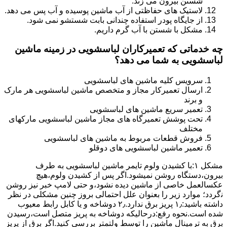
شستن بیرون می زند.
لاستیک های حفاظتی از آب ماشین پوسیده و آب پس می دهد.
از جایگاه پودر استفاده چندانی بابت شستشو نمی شود.
مشکل با شستن با آب گرم داریم.
چه خدماتی که تعمیرکاران لباسشویی در زمینه ماشین
لباسشویی به شما می دهد؟
سرویس کلیه ماشین های لباسشویی
ارسال تعمیرکار مجاز و متخصص ماشین لباسشویی هر مارک
و برند
تعمیر سریع ماشین های لباسشویی
تحت پوشش تعمیرگاه های مجاز ماشین لباسشویی مارکهای
مختلف
فروش قطعات مربوط به ماشین های لباسشویی
تعمیر ماشین لباسشویی های دوقلو
مشکل ۱:ﺑﺎ ﮐﺸﯿﺪن وﻟﻮم ﺗﺎﯾﻤﺮ ماشین لباسشویی به طرف
ﺑﯿﺮون،دستگاه روﺷﻦ نمیشود.اﮔﺮ ﭘﺲ از ﮐﺸﯿﺪن وﻟﻮم،ﻫﯿﭻ
عکسالعمل ﺧﺎﺻﯽ از ﻣﺎﺷﯿﻦ دﯾﺪه نشود،و حتی ﻻﻣﭗ ﺧﺒﺮ ﻧﯿﺰ روﺷﻦ
ﻧگردد؛ موارد زیر را بعنوان ﻋﻠﻞ احتمالی بروز چنین مشکلی در نظر
داشته باشید:۱٫ ﭘﺮﯾﺰ ﺑﺮق ﻧﺪارد.۲٫ دوﺷﺎﺧﻪ و ﯾﺎ ﮐﺎﺑﻞ راﺑﻂ ﻣﻌﯿﻮب
ﺷﺪه است.نحوه رفع:درحالیکه دوﺷﺎﺧﻪ ﺑﻪ ﭘﺮﯾﺰ ﻣﺘﺼﻞ اﺳﺖ،رﺳﯿﺪن
ﺑﺮق ﺑﻪ ﺗﺮﻣﯿﻨﺎل ﻣﺎﺷﯿﻦ را ﺗﻮﺳﻂ ولتمتر بررسی ﮐﻨﯿﺪ.اﮔﺮ ﺑﺮق از ﭘﺮﯾﺰ