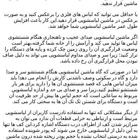
ماشین قرار ندهید.
یا حداقل می توانید که لباس های فلزی را برعکس کنید و به صورت
برعکس در ماشین لباسشویی قرار دهید.این کار باعث افزایش
طول عمر ماشین لباسشویی شما خواهد شد.
اگر ماشین لباسشویی صدای عجیب و ناهنجاری هنگام شستشوی
لباس ها تولید می کند و آرامش را از خانه شما گرفته،بهتر است
وضعیت قرارگیری آن را روی زمین چک کرده و پایه های دستگاه را
تراز کنید؛ زیرا سر و صدای مداوم لباسشویی می تواند به دلیل صاف
نبودن محل قرارگیری آن رخ داده باشد.
اما در صورتی که گاه ماشین لباسشویی هنگام شستشو سر و صدا
دارد و گاه در سکوتی وصف ناشدنی کارش را انجام می دهد! باید
میزان لباس هایی که قصد شستشوی آن ها را دارید برای هر بار
شستشو تنظیم کنید،زیرا سر و صدای بی حد و اندازه لباسشویی
مربوط به ساعاتی است که حجم لباس ها بیش از حد ظرفیت آن
است و دستگاه برای شستن تک تک آن ها به سختی کار می کند.
از دیگر مشکلاتی که تنها به استفاده نادرست کاربران از لباسشویی
مرتبط است و ارتباطی به خرابی قطعات آن ندارد می توان به
سرازیر شدن کف از اطراف درب دستگاه اشاره کرد.این کف ها تنها
به این دلیل از لباسشویی خارج می شوند که پودر شوینده استفاده
شده به درستی انتخاب نشده یا حجم پودر ریخته شده درون ماشین