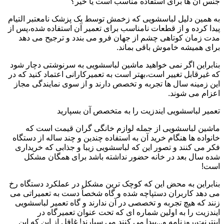
جنس آن ها برای استفاده مناسب است یا خیر؟
به همین دلیل لباسشویی که زخمش توسط یک پزشک نامعتبر التیام
پیدا کرده و از قطعات نامناسب برای تعمیر آن استفاده شده،پس از
مدت زمان کوتاهی چشم از جهان فرو می بندد و ترجیح می دهد
برای همیشه خاموش باقی بماند.
بنابراین اگر نمی خواهید ماشین لباسشویی به سرنوشتی دچار شود
که غیرقابل تغییر است،بهتر است به تعمیرکارانی اعتماد کنید که در
این زمینه سال ها تجربه و تخصص دارند و از سوی نمایندگی مجاز
اعزام می شوند.
تعمیر لباسشویی ایندزیت را به متخصص آن بسپارید
ماشین لباسشویی از جمله لوازم خانگی گران قیمت است که
خانواده ها هنگام خرید آن به استفاده چندین و چند ساله از دستگاه
فکر می کنند و تصور این که لباسشویی زیبا و جذابی که خریداری
شده سال بعد در خانه حضور نداشته باشد برای همگان مشکل
است!
بنابراین به محض این که کوچک ترین مشکل در عملکرد دستگاه رخ
می دهد کاربران دستپاچه شده و گاه شخصاً دست به تعمیراتی می
زنند که هیچ تجربه و تخصصی در آن ندارند و گاه تعمیر لباسشویی
ایندزیت را به اولین شماره ای که تحت عنوان تعمیرگاه در
اینترنت،روزنامه و...پیدا می کنند می سپارند! غافل از این که این