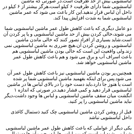
لباسشویی بیش از حد ظرفیت است.در صورتی که ماشین
لباسشویی شما دارای ظرفیت ۶ کیلو است،هرگز بیشتر از ۶ کیلو در
داخل آن لباس قرار ندهید.این کار باعث می شود که عمر ماشین
لباسشویی شما به شدت افزایش پیدا کند.
دو عامل دیگری که باعث کاهش طول عمر ماشین لباسشویی شما
می شوند،خالی کردن بیش از حد ماشین لباسشویی و یا پر کردن آن
است.شاید بسیاری از افراد تصور کنند که خالی ماندن ماشین
لباسشویی و روشن کردن آن،هیچ ضرری به ماشین لباسشویی نمی
زند.ولی واقعیت این است که خالی بودن ماشین لباسشویی هم
باعث اسراف آب و برق می شود و هم باعث کاهش طول عمر
ماشین لباسشویی خواهد شد.
همچنین،پر بودن ماشین لباسشویی نیز باعث کاهش طول عمر آن
می شود.پس برای اینکه بفهمید ماشین لباسشویی شما پر شده
است یا هنوز جا دارد،باید دست خود را در بالای لباس ها در ماشین
لباسشویی قرار دهید و کمی فشار دهید.در صورتی که اندازه ۱
انگشت میان سقف ماشین لباسشویی و لباس ها وجود داشت،دیگر
نباید ماشین لباسشویی را پر کنید.
قبل از روشن کردن ماشین لباسشویی چک کنید ذستمال کاغذی
داخل لباسشویی نباشد
یکی دیگر از عواملی که باعث کاهش طول عمر ماشین لباسشویی
شما می شود این است که بین لباس ها یا در جیب آن ها دستمال