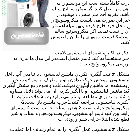
درب کاملاً ﺑﺴﺘﻪ اﺳﺖ،اﯾﻦ دو ﺳﯿﻢ را ﺑﻪ
اﻫﻢ ﻣﺘﺮ وصل کنید.اﮔﺮ ﻣﯿﮑﺮوﺳﻮﺋﯿﭻ ﺳﺎﻟﻢ
ﺑﺎﺷﺪ،ﻋﻘﺮﺑﻪ اهم متر ﻣﻨﺤﺮف میشود.در
ﻏﯿﺮ اﯾﻦ ﺻﻮرت،می بایست ﻣﯿﮑﺮوﺳﻮﺋﯿﭻ را
از ﻣﺤﻞ خود ﺧﺎرج کرده و بهوسیله اهممتر
آن را ﺗﺴﺖ ﻧﻤﺎﯾﯿﺪ.اﮔﺮ ﻣﯿﮑﺮوﺳﻮﺋﯿﭻ ﺳﺎﻟﻢ
اﺳﺖ،ﮐﺎﻓﯿﺴﺖ سیمهای راﺑﻄ آن را ﺗﻌﻮﯾﺾ
کنید.
ﺗﺬﮐﺮ:در اﮐﺜﺮ ماشینهای لباسشویی،ﻻﻣﭗ
ﺧﺒﺮ مستقیماً ﺑﻪ ﮐﻠﯿﺪ ﺗﺎﯾﻤﺮ ﻣﺘﺼﻞ اﺳﺖ.در اﯾﻦ مدل ها ﻧﯿﺎزی ﺑﻪ
بررسی ﻣﯿﮑﺮوﺳﻮﺋﯿﭻ نیست.
مشکل ۲:علت آبگیری نکردن ماشین لباسشویی یا نیامدن آب داخل
لباسشویی بهمحض ﺣﺮﮐﺖ دادن وﻟﻮم بهطرف ﺑﯿﺮون،ﻻﻣﭗ ﺧﺒﺮ
روشنشده اﻣﺎ ﻣﺎﺷﯿﻦ آﺑﮕﯿﺮی نمیکند.ﻋﻠﺖ و نحوه رﻓﻊ مشکل:آبگیری
کند ماشین لباسشویی و یا آبگیر نکردن آن می تواند دلایل متفاوتی
داشته باشد.برای مطالعه بیشتر می توانید به مشکلات مرتبط با
آبگیری لباسشویی مراجعه کنید.1-درب ﻣﺎﺷﯿﻦ ﺑﺎز اﺳﺖ.2-
ﻣﯿﮑﺮوﺳﻮﺋﯿﭻ ﺧﺮاب اﺳﺖ.3-ﻫﯿﺪرواﺳﺘﺎت ﺧﺮاب اﺳﺖ.4-سیمهای
راﺑﻂ ﺑﯿﻦ ﮐﻠﯿﺪ ﺗﺎﯾﻤﺮ لباسشویی،ﻣﯿﮑﺮوﺳﻮﺋﯿﭻ،ﻫﯿﺪرواﺳﺘﺎت و ﺷﯿﺮ
ﻗﻄﻊ ﺷﺪه اند.5-خرابی شیر ورودی آب
مشکل ۳:لباسشویی ﻋﻤﻞ آﺑﮕﯿﺮی را ﺑﻪ اﺗﻤﺎم رﺳﺎﻧﺪه،اﻣﺎ ﻋﻤﻠﯿﺎت