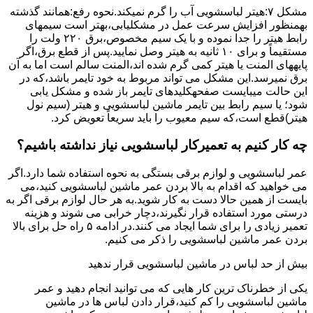
مشکل ۷:ﻫﯿﺘﺮ لباسشویی آب را ﮔﺮم نمیکند.نحوه رﻓﻊ:ﻫﻤﺎﻧﻨﺪ ﮔﺬﺷﺘﻪ
بهمنظور اﻓﺰاﯾﺶ ﺳﺮﻋﺖ ﻋﻤﻞ در مشکلیابی،بهتر است سیمهای
راﺑﻂ ﻫﯿﺘﺮ را ﺟﺪا ﻧﻤﻮده و ﺑﺎ ﯾﮏ ﺳﯿﻢ ﻣﺨﺼﻮص،برق ۲۲۰ ولت را
مستقیماً و برای ۱۰ ﺛﺎﻧﯿﻪ ﺑﻪ ﻫﯿﺘﺮ وصل نمایید.ﭘﺲ از ﻗﻄﻊ ﺑﺮق،اﮔﺮ
پایههای اﻟﻤﻨﺖ یا هیتر کمی ﮔﺮم ﺷﺪه اند،اﻟﻤﻨﺖ ﺳﺎﻟﻢ است اما ﺑﻪ آن
ﺑﺮق نمیرسد.اﯾﻦ ﻣﺸﮑﻞ می تواند مربوط به ﺧﻮد ﺗﺎﯾﻤﺮ باشد،ﮐﻪ در
این حالت میبایست صفحهکلیدهای ﺗﺎﯾﻤﺮ باز شده و مشکل یابی
شود؛ ﯾﺎ ﺳﯿﻢ راﺑﻂ ﺑﯿﻦ ﺗﺎﯾﻤﺮ ماشین لباسشویی و ﻫﯿﺘﺮ (سیم ﻧﻮل
ﻫﯿﺘﺮ)ﻗﻄﻊ اﺳﺖ،ﮐﻪ ﺳﯿﻢ ﻣﻌﯿﻮب را ﺑﺎﯾﺪ سریعاً ﺗﻌﻮﯾﺾ کرد.
چه کار کنیم به تعمیرکار لباسشویی نیاز نداشته باشیم؟
عمر لباسشویی و لوازم برقی بستگی به نحوه استفاده شما دارد.اگر
می خواهید که اقدام به بالا بردن عمر ماشین لباسشویی کنید،می
بایست از همین حالا دست به کار شوید.به هر حال لوازم برقی اگر به
درستی مورد استفاده قرار نگیرند،دچار خرابی می شوند و هزینه
تعمیر زیادی را برای شما ایجاد می کنند.در ادامه ۵ راه حل برای بالا
بردن عمر ماشین لباسشویی را ذکر می کنیم.
بیش از حد لباس در ماشین لباسشویی قرار ندهید
یکی از خطرناک ترین کار هایی که می توانید انجام دهید و عمر
ماشین لباسشویی را کم کنید،قرار دادن لباس ها در ماشین