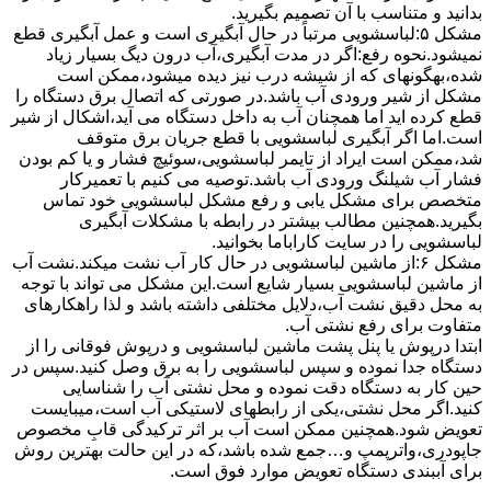
بدانید و متناسب با آن تصمیم بگیرید.
مشکل ۵:لباسشویی مرتباً در ﺣﺎل آﺑﮕﯿﺮی اﺳﺖ و ﻋﻤﻞ آﺑﮕﯿﺮی ﻗﻄﻊ
نمیشود.نحوه رﻓﻊ:اﮔﺮ در ﻣﺪت آﺑﮕﯿﺮی،آب درون دﯾﮓ ﺑﺴﯿﺎر زﯾﺎد
ﺷﺪه،بهگونهای ﮐﻪ از ﺷﯿﺸﻪ درب ﻧﯿﺰ دﯾﺪه میشود،ممکن است
مشکل از شیر ورودی آب باشد.در صورتی که اتصال برق دستگاه را
قطع کرده اید اما همچنان آب به داخل دستگاه می آید،اشکال از شیر
است.اما اگر آبگیری لباسشویی با قطع جریان برق متوقف
شد،ممکن است ایراد از تایمر لباسشویی،سوئیچ فشار و یا کم بودن
فشار آب شیلنگ ورودی آب باشد.توصیه می کنیم با تعمیرکار
متخصص برای مشکل یابی و رفع مشکل لباسشویی خود تماس
بگیرید.همچنین مطالب بیشتر در رابطه با مشکلات آبگیری
لباسشویی را در سایت کاراباما بخوانید.
مشکل ۶:از ﻣﺎﺷﯿﻦ لباسشویی در ﺣﺎل ﮐﺎر آب ﻧﺸﺖ میکند.نشت آب
از ماشین لباسشویی بسیار شایع است.این مشکل می تواند با توجه
به محل دقیق نشت آب،دلایل مختلفی داشته باشد و لذا راهکارهای
متفاوت برای رفع نشتی آب.
ابتدا درپوش یا پنل ﭘﺸﺖ ﻣﺎﺷﯿﻦ لباسشویی و درپوش ﻓﻮﻗﺎﻧﯽ را از
دستگاه ﺟﺪا ﻧﻤﻮده و ﺳﭙﺲ لباسشویی را ﺑﻪ ﺑﺮق وصل ﮐﻨﯿﺪ.سپس در
حین کار به دستگاه دقت نموده و ﻣﺤﻞ نشتی آب را ﺷﻨﺎﺳﺎﯾﯽ
کنید.اﮔﺮ ﻣﺤﻞ نشتی،ﯾﮑﯽ از رابطهای ﻻﺳﺘﯿﮑﯽ آب اﺳﺖ،میبایست
ﺗﻌﻮﯾﺾ شود.همچنین ﻣﻤﮑﻦ اﺳﺖ آب بر اثر ﺗﺮﮐﯿﺪﮔﯽ قابِ ﻣﺨﺼﻮص
ﺟﺎﭘﻮدری،واترپمپ و…جمع شده ﺑﺎﺷﺪ،ﮐﻪ در این حالت بهترین روش
برای آببندی دستگاه ﺗﻌﻮﯾﺾ ﻣﻮارد ﻓﻮق اﺳﺖ.