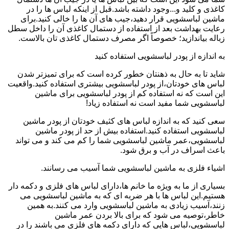
کاغذی و کلید و...وجود داشته باشد.قبل از اینکه لباس ها را در
ماشین لباسشویی قرار دهید،جیب های آن ها را خالی کنید.برای
رعایت بهداشت بعد از استفاده از دستمال کاغذی آن را داخل سطل
زباله بیاندازید؛ خصوصاً اگر مصرف دستمال کاغذی تان بالاست.
به اندازه از پودر لباسشویی استفاده کنید
شاید تا به حال به ذهنتان خطور کرده است که برای تمیزتر شدن
لباس های خودتان،از پودر لباسشویی بیشتری استفاده کنید.واقعیت
این است که نه استفاده کم از پودر لباسشویی برای ماشین
لباسشویی شما مفید است نه استفاده زیاد!
سعی کنید که به اندازه لباس های کثیف خودتان از پودر ماشین
لباسشویی استفاده کنید.استفاده بیش از حد از پودر ماشین
لباسشویی،عمر ماشین لباسشویی شما را کم می کند و می تواند
باعث اسراف در آب و برق شود.
اشیاء فلزی به ماشین لباسشویی شما آسیب می رسانند.
بسیاری از ما به ویژه ما خانم ها،دارای لباس های فلزی و دکمه دار
هستیم.این لباس ها با هر ضربه ای که به ماشین لباسشویی می
زنند،آسیب زیادی به ماشین لباسشویی وارد می کنند.به همین
خاطر،توصیه می شود که برای بالا بردن عمر ماشین
لباسشویی،لباس هایی که دارای دکمه های فلزی می باشند را در