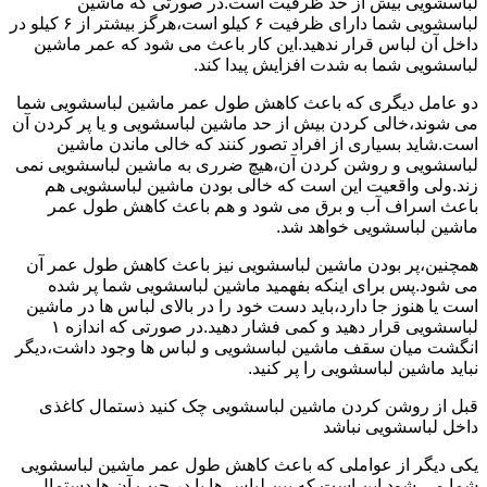
لباسشویی بیش از حد ظرفیت است.در صورتی که ماشین
لباسشویی شما دارای ظرفیت ۶ کیلو است،هرگز بیشتر از ۶ کیلو در
داخل آن لباس قرار ندهید.این کار باعث می شود که عمر ماشین
لباسشویی شما به شدت افزایش پیدا کند.
دو عامل دیگری که باعث کاهش طول عمر ماشین لباسشویی شما
می شوند،خالی کردن بیش از حد ماشین لباسشویی و یا پر کردن آن
است.شاید بسیاری از افراد تصور کنند که خالی ماندن ماشین
لباسشویی و روشن کردن آن،هیچ ضرری به ماشین لباسشویی نمی
زند.ولی واقعیت این است که خالی بودن ماشین لباسشویی هم
باعث اسراف آب و برق می شود و هم باعث کاهش طول عمر
ماشین لباسشویی خواهد شد.
همچنین،پر بودن ماشین لباسشویی نیز باعث کاهش طول عمر آن
می شود.پس برای اینکه بفهمید ماشین لباسشویی شما پر شده
است یا هنوز جا دارد،باید دست خود را در بالای لباس ها در ماشین
لباسشویی قرار دهید و کمی فشار دهید.در صورتی که اندازه ۱
انگشت میان سقف ماشین لباسشویی و لباس ها وجود داشت،دیگر
نباید ماشین لباسشویی را پر کنید.
قبل از روشن کردن ماشین لباسشویی چک کنید ذستمال کاغذی
داخل لباسشویی نباشد
یکی دیگر از عواملی که باعث کاهش طول عمر ماشین لباسشویی
شما می شود این است که بین لباس ها یا در جیب آن ها دستمال