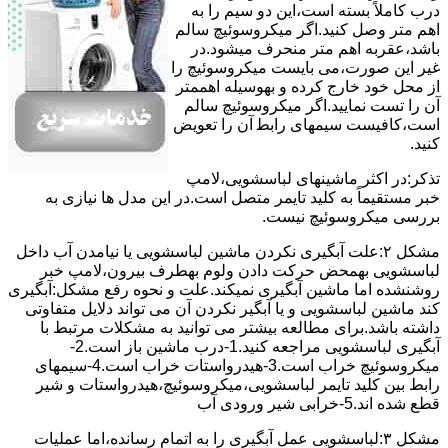
درب کاملاً ﺑﺴﺘﻪ اﺳﺖ،اﯾﻦ دو ﺳﯿﻢ را ﺑﻪ
اﻫﻢ ﻣﺘﺮ وصل کنید.اﮔﺮ ﻣﯿﮑﺮوﺳﻮﺋﯿﭻ ﺳﺎﻟﻢ
ﺑﺎﺷﺪ،ﻋﻘﺮﺑﻪ اهم متر ﻣﻨﺤﺮف میشود.در
ﻏﯿﺮ اﯾﻦ ﺻﻮرت،می بایست ﻣﯿﮑﺮوﺳﻮﺋﯿﭻ را
از ﻣﺤﻞ خود ﺧﺎرج کرده و بهوسیله اهممتر
آن را ﺗﺴﺖ ﻧﻤﺎﯾﯿﺪ.اﮔﺮ ﻣﯿﮑﺮوﺳﻮﺋﯿﭻ ﺳﺎﻟﻢ
اﺳﺖ،ﮐﺎﻓﯿﺴﺖ سیمهای راﺑﻄ آن را ﺗﻌﻮﯾﺾ
کنید.
ﺗﺬﮐﺮ:در اﮐﺜﺮ ماشینهای لباسشویی،ﻻﻣﭗ
ﺧﺒﺮ مستقیماً ﺑﻪ ﮐﻠﯿﺪ ﺗﺎﯾﻤﺮ ﻣﺘﺼﻞ اﺳﺖ.در اﯾﻦ مدل ها ﻧﯿﺎزی ﺑﻪ
بررسی ﻣﯿﮑﺮوﺳﻮﺋﯿﭻ نیست.
مشکل ۲:علت آبگیری نکردن ماشین لباسشویی یا نیامدن آب داخل
لباسشویی بهمحض ﺣﺮﮐﺖ دادن وﻟﻮم بهطرف ﺑﯿﺮون،ﻻﻣﭗ ﺧﺒﺮ
روشنشده اﻣﺎ ﻣﺎﺷﯿﻦ آﺑﮕﯿﺮی نمیکند.ﻋﻠﺖ و نحوه رﻓﻊ مشکل:آبگیری
کند ماشین لباسشویی و یا آبگیر نکردن آن می تواند دلایل متفاوتی
داشته باشد.برای مطالعه بیشتر می توانید به مشکلات مرتبط با
آبگیری لباسشویی مراجعه کنید.1-درب ﻣﺎﺷﯿﻦ ﺑﺎز اﺳﺖ.2-
ﻣﯿﮑﺮوﺳﻮﺋﯿﭻ ﺧﺮاب اﺳﺖ.3-ﻫﯿﺪرواﺳﺘﺎت ﺧﺮاب اﺳﺖ.4-سیمهای
راﺑﻂ ﺑﯿﻦ ﮐﻠﯿﺪ ﺗﺎﯾﻤﺮ لباسشویی،ﻣﯿﮑﺮوﺳﻮﺋﯿﭻ،ﻫﯿﺪرواﺳﺘﺎت و ﺷﯿﺮ
ﻗﻄﻊ ﺷﺪه اند.5-خرابی شیر ورودی آب
مشکل ۳:لباسشویی ﻋﻤﻞ آﺑﮕﯿﺮی را ﺑﻪ اﺗﻤﺎم رﺳﺎﻧﺪه،اﻣﺎ ﻋﻤﻠﯿﺎت