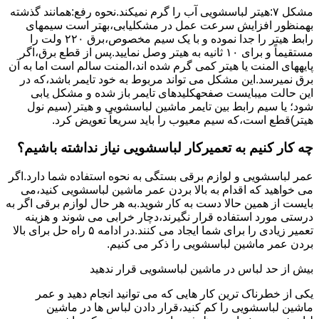
مشکل ۷:ﻫﯿﺘﺮ لباسشویی آب را ﮔﺮم نمیکند.نحوه رﻓﻊ:ﻫﻤﺎﻧﻨﺪ ﮔﺬﺷﺘﻪ
بهمنظور اﻓﺰاﯾﺶ ﺳﺮﻋﺖ ﻋﻤﻞ در مشکلیابی،بهتر است سیمهای
راﺑﻂ ﻫﯿﺘﺮ را ﺟﺪا ﻧﻤﻮده و ﺑﺎ ﯾﮏ ﺳﯿﻢ ﻣﺨﺼﻮص،برق ۲۲۰ ولت را
مستقیماً و برای ۱۰ ﺛﺎﻧﯿﻪ ﺑﻪ ﻫﯿﺘﺮ وصل نمایید.ﭘﺲ از ﻗﻄﻊ ﺑﺮق،اﮔﺮ
پایههای اﻟﻤﻨﺖ یا هیتر کمی ﮔﺮم ﺷﺪه اند،اﻟﻤﻨﺖ ﺳﺎﻟﻢ است اما ﺑﻪ آن
ﺑﺮق نمیرسد.اﯾﻦ ﻣﺸﮑﻞ می تواند مربوط به ﺧﻮد ﺗﺎﯾﻤﺮ باشد،ﮐﻪ در
این حالت میبایست صفحهکلیدهای ﺗﺎﯾﻤﺮ باز شده و مشکل یابی
شود؛ ﯾﺎ ﺳﯿﻢ راﺑﻂ ﺑﯿﻦ ﺗﺎﯾﻤﺮ ماشین لباسشویی و ﻫﯿﺘﺮ (سیم ﻧﻮل
ﻫﯿﺘﺮ)ﻗﻄﻊ اﺳﺖ،ﮐﻪ ﺳﯿﻢ ﻣﻌﯿﻮب را ﺑﺎﯾﺪ سریعاً ﺗﻌﻮﯾﺾ کرد.
چه کار کنیم به تعمیرکار لباسشویی نیاز نداشته باشیم؟
عمر لباسشویی و لوازم برقی بستگی به نحوه استفاده شما دارد.اگر
می خواهید که اقدام به بالا بردن عمر ماشین لباسشویی کنید،می
بایست از همین حالا دست به کار شوید.به هر حال لوازم برقی اگر به
درستی مورد استفاده قرار نگیرند،دچار خرابی می شوند و هزینه
تعمیر زیادی را برای شما ایجاد می کنند.در ادامه ۵ راه حل برای بالا
بردن عمر ماشین لباسشویی را ذکر می کنیم.
بیش از حد لباس در ماشین لباسشویی قرار ندهید
یکی از خطرناک ترین کار هایی که می توانید انجام دهید و عمر
ماشین لباسشویی را کم کنید،قرار دادن لباس ها در ماشین