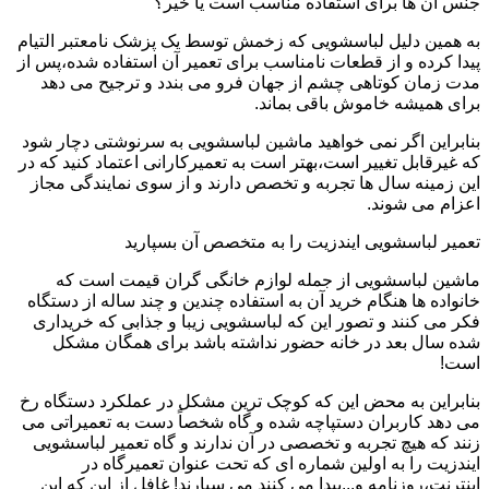
جنس آن ها برای استفاده مناسب است یا خیر؟
به همین دلیل لباسشویی که زخمش توسط یک پزشک نامعتبر التیام
پیدا کرده و از قطعات نامناسب برای تعمیر آن استفاده شده،پس از
مدت زمان کوتاهی چشم از جهان فرو می بندد و ترجیح می دهد
برای همیشه خاموش باقی بماند.
بنابراین اگر نمی خواهید ماشین لباسشویی به سرنوشتی دچار شود
که غیرقابل تغییر است،بهتر است به تعمیرکارانی اعتماد کنید که در
این زمینه سال ها تجربه و تخصص دارند و از سوی نمایندگی مجاز
اعزام می شوند.
تعمیر لباسشویی ایندزیت را به متخصص آن بسپارید
ماشین لباسشویی از جمله لوازم خانگی گران قیمت است که
خانواده ها هنگام خرید آن به استفاده چندین و چند ساله از دستگاه
فکر می کنند و تصور این که لباسشویی زیبا و جذابی که خریداری
شده سال بعد در خانه حضور نداشته باشد برای همگان مشکل
است!
بنابراین به محض این که کوچک ترین مشکل در عملکرد دستگاه رخ
می دهد کاربران دستپاچه شده و گاه شخصاً دست به تعمیراتی می
زنند که هیچ تجربه و تخصصی در آن ندارند و گاه تعمیر لباسشویی
ایندزیت را به اولین شماره ای که تحت عنوان تعمیرگاه در
اینترنت،روزنامه و...پیدا می کنند می سپارند! غافل از این که این