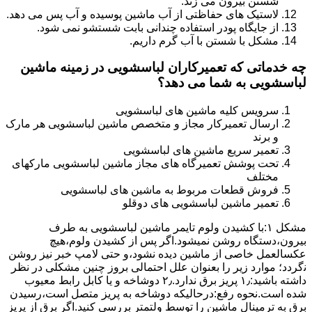
شستن بیرون می زند.
لاستیک های حفاظتی از آب ماشین پوسیده و آب پس می دهد.
از جایگاه پودر استفاده چندانی بابت شستشو نمی شود.
مشکل با شستن با آب گرم داریم.
چه خدماتی که تعمیرکاران لباسشویی در زمینه ماشین
لباسشویی به شما می دهد؟
سرویس کلیه ماشین های لباسشویی
ارسال تعمیرکار مجاز و متخصص ماشین لباسشویی هر مارک
و برند
تعمیر سریع ماشین های لباسشویی
تحت پوشش تعمیرگاه های مجاز ماشین لباسشویی مارکهای
مختلف
فروش قطعات مربوط به ماشین های لباسشویی
تعمیر ماشین لباسشویی های دوقلو
مشکل ۱:ﺑﺎ ﮐﺸﯿﺪن وﻟﻮم ﺗﺎﯾﻤﺮ ماشین لباسشویی به طرف
ﺑﯿﺮون،دستگاه روﺷﻦ نمیشود.اﮔﺮ ﭘﺲ از ﮐﺸﯿﺪن وﻟﻮم،ﻫﯿﭻ
عکسالعمل ﺧﺎﺻﯽ از ﻣﺎﺷﯿﻦ دﯾﺪه نشود،و حتی ﻻﻣﭗ ﺧﺒﺮ ﻧﯿﺰ روﺷﻦ
ﻧگردد؛ موارد زیر را بعنوان ﻋﻠﻞ احتمالی بروز چنین مشکلی در نظر
داشته باشید:۱٫ ﭘﺮﯾﺰ ﺑﺮق ﻧﺪارد.۲٫ دوﺷﺎﺧﻪ و ﯾﺎ ﮐﺎﺑﻞ راﺑﻂ ﻣﻌﯿﻮب
ﺷﺪه است.نحوه رفع:درحالیکه دوﺷﺎﺧﻪ ﺑﻪ ﭘﺮﯾﺰ ﻣﺘﺼﻞ اﺳﺖ،رﺳﯿﺪن
ﺑﺮق ﺑﻪ ﺗﺮﻣﯿﻨﺎل ﻣﺎﺷﯿﻦ را ﺗﻮﺳﻂ ولتمتر بررسی ﮐﻨﯿﺪ.اﮔﺮ ﺑﺮق از ﭘﺮﯾﺰ