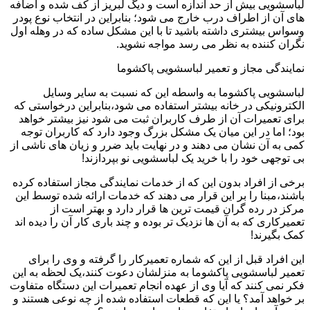
لباسشویی بیش از حد اندازه است و دیگ لبریز از کف شده و اضافه
های آن از اطراف درب خارج می شود؛ بنابراین در انتخاب نوع پودر
وسواس بیشتری داشته باشید تا با این مشکل ساده که در وهله اول
نگران کننده به نظر می رسد مواجه نشوید.
نمایندگی مجاز و تعمیر لباسشویی پاکشوما
لباسشویی پاکشوما به واسطه این که نسبت به سایر وسایل
الکترونیکی در خانه بیشتر استفاده می شود،بنابراین درخواستی که
برای تعمیرات آن از طرف کاربران ثبت می شود نیز بیشتر خواهد
بود؛ اما در این میان یک مشکل بزرگ وجود دارد که کاربران توجه
کمی به آن نشان می دهند و در نهایت باید ضرر و زیان های ناشی از
بی توجهی خود را با خرید یک لباسشویی نو بپردازند!
برخی از افراد بدون این که از خدمات نمایندگی مجاز استفاده کرده
باشند،مبنا را بر این قرار می دهند که خدمات ارائه شده توسط این
مرکز در رده گران قیمت ترین ها قرار دارد و بهتر است از
تعمیرکاری که به آن ها نزدیک تر بوده و چند باری کار آن را دیده اند
کمک بگیرند!
این افراد قبل از این که شماره تعمیرکار را گرفته و وی را برای
تعمیر لباسشویی پاکشوما به منزلشان دعوت کنند،یک لحظه به این
فکر نمی کنند که آیا وی از عهده انجام تعمیرات این دستگاه متفاوت
بر خواهد آمد؟ یا این که قطعات استفاده شده از چه نوعی هستند و