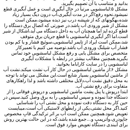
بدانید و متناسب با آن تصمیم بگیرید.
مشکل ۵:لباسشویی مرتباً در ﺣﺎل آﺑﮕﯿﺮی اﺳﺖ و ﻋﻤﻞ آﺑﮕﯿﺮی ﻗﻄﻊ
نمیشود.نحوه رﻓﻊ:اﮔﺮ در ﻣﺪت آﺑﮕﯿﺮی،آب درون دﯾﮓ ﺑﺴﯿﺎر زﯾﺎد
ﺷﺪه،بهگونهای ﮐﻪ از ﺷﯿﺸﻪ درب ﻧﯿﺰ دﯾﺪه میشود،ممکن است
مشکل از شیر ورودی آب باشد.در صورتی که اتصال برق دستگاه را
قطع کرده اید اما همچنان آب به داخل دستگاه می آید،اشکال از شیر
است.اما اگر آبگیری لباسشویی با قطع جریان برق متوقف
شد،ممکن است ایراد از تایمر لباسشویی،سوئیچ فشار و یا کم بودن
فشار آب شیلنگ ورودی آب باشد.توصیه می کنیم با تعمیرکار
متخصص برای مشکل یابی و رفع مشکل لباسشویی خود تماس
بگیرید.همچنین مطالب بیشتر در رابطه با مشکلات آبگیری
لباسشویی را در سایت کاراباما بخوانید.
مشکل ۶:از ﻣﺎﺷﯿﻦ لباسشویی در ﺣﺎل ﮐﺎر آب ﻧﺸﺖ میکند.نشت آب
از ماشین لباسشویی بسیار شایع است.این مشکل می تواند با توجه
به محل دقیق نشت آب،دلایل مختلفی داشته باشد و لذا راهکارهای
متفاوت برای رفع نشتی آب.
ابتدا درپوش یا پنل ﭘﺸﺖ ﻣﺎﺷﯿﻦ لباسشویی و درپوش ﻓﻮﻗﺎﻧﯽ را از
دستگاه ﺟﺪا ﻧﻤﻮده و ﺳﭙﺲ لباسشویی را ﺑﻪ ﺑﺮق وصل ﮐﻨﯿﺪ.سپس در
حین کار به دستگاه دقت نموده و ﻣﺤﻞ نشتی آب را ﺷﻨﺎﺳﺎﯾﯽ
کنید.اﮔﺮ ﻣﺤﻞ نشتی،ﯾﮑﯽ از رابطهای ﻻﺳﺘﯿﮑﯽ آب اﺳﺖ،میبایست
ﺗﻌﻮﯾﺾ شود.همچنین ﻣﻤﮑﻦ اﺳﺖ آب بر اثر ﺗﺮﮐﯿﺪﮔﯽ قابِ ﻣﺨﺼﻮص
ﺟﺎﭘﻮدری،واترپمپ و…جمع شده ﺑﺎﺷﺪ،ﮐﻪ در این حالت بهترین روش
برای آببندی دستگاه ﺗﻌﻮﯾﺾ ﻣﻮارد ﻓﻮق اﺳﺖ.