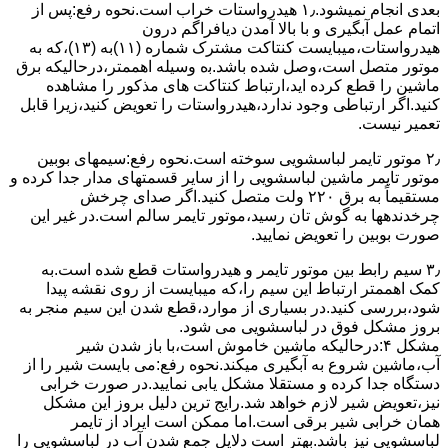
ﺑﻌﺪی اﻧﺠﺎم نمیشود.۱٫ ﻫﯿﺪرواﺳﺘﺎت ﺧﺮاب اﺳﺖ.نحوه رﻓﻊ:ﭘﺲ از
اﺗﻤﺎم عمل آﺑﮕﯿﺮی و ﺑﺎ ﺑﺎﻻ آﻣﺪن دﯾﺎﻓﺮاﮔﻢ درون
ﻫﯿﺪرواﺳﺘﺎت،میبایست ﮐﻨﺘﺎﮐﺖ ﻣﺸﺘﺮک شماره (۱۱)به (۱۳)،ﮐﻪ ﺑﻪ
ﻣﻮﺗﻮر ﻣﺘﺼﻞ اﺳﺖ،وﺻﻞ ﺷﺪه ﺑﺎﺷﺪ.ﺑه وسیله اهممتر،درحالیکه ﺑﺮق
ﻣﺎﺷﯿﻦ را ﻗﻄﻊ کرده اید،ارﺗﺒﺎط ﮐﻨﺘﺎﮐﺖ ﻫﺎی ﻣﺬﮐﻮر را ﻣﺸﺎﻫﺪه
کنید.اﮔﺮ ارﺗﺒﺎطی وجود ندارد،ﻫﯿﺪرواﺳﺘﺎت را ﺗﻌﻮﯾﺾ ﮐﻨﯿﺪ،زﯾﺮا قابل
ﺗﻌﻤﯿﺮ نیست.
۲٫ ﻣﻮﺗﻮر ﺗﺎﯾﻤﺮ لباسشویی ﺳﻮﺧﺘﻪ اﺳﺖ.نحوه رﻓﻊ:سیمهای ﺑﻮﺑﯿﻦ
ﻣﻮﺗﻮر ﺗﺎﯾﻤﺮ ماشین لباسشویی را از ﺳﺎﯾﺮ قسمتهای ﻣﺪار ﺟﺪا کرده و
مستقیماً ﺑﻪ برق ۲۲۰ وﻟﺖ ﻣﺘﺼﻞ کنید.اﮔﺮ ﺻﺪای ﭼﺮﺧﺶ
چرخدندهها به گوش تان رﺳﯿﺪ،ﻣﻮﺗﻮر ﺗﺎﯾﻤﺮ ﺳﺎﻟﻢ اﺳﺖ.در ﻏﯿﺮ اﯾﻦ
ﺻﻮرت ﺑﻮﺑﯿﻦ را ﺗﻌﻮﯾﺾ ﻧﻤﺎﯾﯿﺪ.
۳٫ ﺳﯿﻢ راﺑﻂ ﺑﯿﻦ ﻣﻮﺗﻮر ﺗﺎﯾﻤﺮ و ﻫﯿﺪرواﺳﺘﺎت ﻗﻄﻊ ﺷﺪه اﺳﺖ.به
کمک اهممتر ارﺗﺒﺎط اﯾﻦ ﺳﯿﻢ را،ﮐﻪ میبایست از روی ﻧﻘﺸﻪ ﭘﯿﺪا
ﺷﻮد،بررسی ﮐﻨﯿﺪ.در ﺑﺴﯿﺎری از موارد،ﻗﻄﻊ ﺷﺪن اﯾﻦ ﺳﯿﻢ ﻣﻨﺠﺮ ﺑﻪ
ﺑﺮوز مشکل ﻓﻮق در لباسشویی می شود.
مشکل ۴:درحالیکه ﻣﺎﺷﯿﻦ ﺧﺎﻣﻮش اﺳﺖ،ﺑﺎ ﺑﺎز ﺷﺪن ﺷﯿﺮ
آب،ﻣﺎﺷﯿﻦ ﺷﺮوع ﺑﻪ آﺑﮕﯿﺮی میکند.نحوه رﻓﻊ:می بایست ﺷﯿﺮ را از
دستگاه جدا کرده و مستقلا مشکل یابی نمایید.در صورت خرابی
نیز،تعویض شیر لازم خواهد شد.رایج ترین دلیل بروز این مشکل
همان خرابی شیر برقی است.اما ممکن است ایراد از تایمر
لباسشویی نیز باشد.بهتر است دلایل جمع شدن آب در لباسشویی را