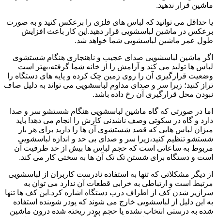
ماشین قرار ندهید.
یا حداقل می توانید که لباس های فلزی را برعکس کنید و به صورت
برعکس در ماشین لباسشویی قرار دهید.این کار باعث افزایش
طول عمر ماشین لباسشویی شما خواهد شد.
اگر ماشین لباسشویی صدای عجیب و ناهنجاری هنگام شستشوی
لباس ها تولید می کند و آرامش را از خانه شما گرفته،بهتر است
وضعیت قرارگیری آن را روی زمین چک کرده و پایه های دستگاه را
تراز کنید؛ زیرا سر و صدای مداوم لباسشویی می تواند به دلیل صاف
نبودن محل قرارگیری آن رخ داده باشد.
اما در صورتی که گاه ماشین لباسشویی هنگام شستشو سر و صدا
دارد و گاه در سکوتی وصف ناشدنی کارش را انجام می دهد! باید
میزان لباس هایی که قصد شستشوی آن ها را دارید برای هر بار
شستشو تنظیم کنید،زیرا سر و صدای بی حد و اندازه لباسشویی
مربوط به ساعاتی است که حجم لباس ها بیش از حد ظرفیت آن
است و دستگاه برای شستن تک تک آن ها به سختی کار می کند.
از دیگر مشکلاتی که تنها به استفاده نادرست کاربران از لباسشویی
مرتبط است و ارتباطی به خرابی قطعات آن ندارد می توان به
سرازیر شدن کف از اطراف درب دستگاه اشاره کرد.این کف ها تنها
به این دلیل از لباسشویی خارج می شوند که پودر شوینده استفاده
شده به درستی انتخاب نشده یا حجم پودر ریخته شده درون ماشین