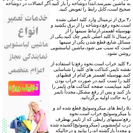
ﺑﻪ ﻣﺎﺷﯿﻦ نمیرسد،اﺑﺘﺪا دوشاخه را باز کنید.اﮔﺮ اﺗﺼﺎﻻت در دوشاخه
ﺻﺤﯿﺢ اﺳﺖ،ﮐﺎﺑﻞ راﺑﻂ را ﺗﻌﻮﯾﺾ کنید.
۳٫ ﺑﺮق از ﺗﺮﻣﯿﻨﺎل وارد ﮐﻠﯿﺪ اﺻﻠﯽ ﻧﺸﺪه
است.نحوه رﻓﻊ:دوشاخه را از ﺑﺮق بکشید و
بهوسیله اهممتر،ارﺗﺒﺎط سیمها را از
ﺗﺮﻣﯿﻨﺎل ﺗﺎ ﮐﻠﯿﺪ اﺻﻠﯽ ﺗﺎﯾﻤﺮ چک کنید.یکی از
مسائل شایع،ﻗﻄﻊ شدن ﯾﮑﯽ از سیمها
است که سبب می شود،ﻣﺎﺷﯿﻦ لباسشویی
روﺷﻦ نشود.
۴٫ ﮐﻠﯿﺪ ﺧﺮاب اﺳﺖ.نحوه رفع:ﺑﺎ اﺳﺘﻔﺎده از
ﻧﻘﺸﻪ ﺗﺎﯾﻤﺮ،ﮐﻨﺘﺎﮐﺖ ﻫﺎی ﮐﻠﯿﺪ را ﺷﻨﺎﺳﺎﯾﯽ
کنید.بهوسیله اهممتر هرکدام از قطبهای
ﮐﻠﯿﺪ را ﺗﺴﺖ ﮐﻨﯿﺪ.در ﺻﻮرت ﺧﺮاب ﺑﻮدن
ﮐﻠﯿﺪ میبایست ﺻﻔﺤﻪ ﮐﻨﺘﺎﮐﺖ ﻫﺎی ﺗﺎﯾﻤﺮ را
باز کنید و ﭘﺲ از رﻓﻊ مشکل،مجدداً ﺗﺎﯾﻤﺮ
را به حالت اوﻟﯿﻪ برگردانید.
۵٫ رابط های ﻣﯿﮑﺮوﺳﻮﺋﯿﭻ ﻗﻄﻊ شده اند و
ﯾﺎ ﻣﯿﮑﺮوﺳﻮﺋﯿﭻ ﺧﺮاب اﺳﺖ.نحوه
رفع:سیمهای راﺑﻄﯽ ﮐﻪ از ﺗﺎﯾﻤﺮ بهطرف
درب لباسشویی (ﻣﯿﮑﺮوﺳﻮﺋﯿﭻ)کشیده شده
و مجدداً بازگشته اند،را ﺑﯿﺎﺑﯿﺪ و درحالیکه