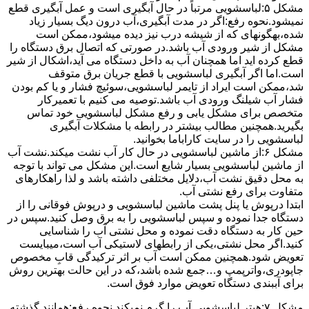
مشکل ۵:لباسشویی مرتباً در ﺣﺎل آﺑﮕﯿﺮی اﺳﺖ و ﻋﻤﻞ آﺑﮕﯿﺮی ﻗﻄﻊ
نمیشود.نحوه رﻓﻊ:اﮔﺮ در ﻣﺪت آﺑﮕﯿﺮی،آب درون دﯾﮓ ﺑﺴﯿﺎر زﯾﺎد
ﺷﺪه،بهگونهای ﮐﻪ از ﺷﯿﺸﻪ درب ﻧﯿﺰ دﯾﺪه میشود،ممکن است
مشکل از شیر ورودی آب باشد.در صورتی که اتصال برق دستگاه را
قطع کرده اید اما همچنان آب به داخل دستگاه می آید،اشکال از شیر
است.اما اگر آبگیری لباسشویی با قطع جریان برق متوقف
شد،ممکن است ایراد از تایمر لباسشویی،سوئیچ فشار و یا کم بودن
فشار آب شیلنگ ورودی آب باشد.توصیه می کنیم با تعمیرکار
متخصص برای مشکل یابی و رفع مشکل لباسشویی خود تماس
بگیرید.همچنین مطالب بیشتر در رابطه با مشکلات آبگیری
لباسشویی را در سایت کاراباما بخوانید.
مشکل ۶:از ﻣﺎﺷﯿﻦ لباسشویی در ﺣﺎل ﮐﺎر آب ﻧﺸﺖ میکند.نشت آب
از ماشین لباسشویی بسیار شایع است.این مشکل می تواند با توجه
به محل دقیق نشت آب،دلایل مختلفی داشته باشد و لذا راهکارهای
متفاوت برای رفع نشتی آب.
ابتدا درپوش یا پنل ﭘﺸﺖ ﻣﺎﺷﯿﻦ لباسشویی و درپوش ﻓﻮﻗﺎﻧﯽ را از
دستگاه ﺟﺪا ﻧﻤﻮده و ﺳﭙﺲ لباسشویی را ﺑﻪ ﺑﺮق وصل ﮐﻨﯿﺪ.سپس در
حین کار به دستگاه دقت نموده و ﻣﺤﻞ نشتی آب را ﺷﻨﺎﺳﺎﯾﯽ
کنید.اﮔﺮ ﻣﺤﻞ نشتی،ﯾﮑﯽ از رابطهای ﻻﺳﺘﯿﮑﯽ آب اﺳﺖ،میبایست
ﺗﻌﻮﯾﺾ شود.همچنین ﻣﻤﮑﻦ اﺳﺖ آب بر اثر ﺗﺮﮐﯿﺪﮔﯽ قابِ ﻣﺨﺼﻮص
ﺟﺎﭘﻮدری،واترپمپ و…جمع شده ﺑﺎﺷﺪ،ﮐﻪ در این حالت بهترین روش
برای آببندی دستگاه ﺗﻌﻮﯾﺾ ﻣﻮارد ﻓﻮق اﺳﺖ.
مشکل ۷:ﻫﯿﺘﺮ لباسشویی آب را ﮔﺮم نمیکند.نحوه رﻓﻊ:ﻫﻤﺎﻧﻨﺪ ﮔﺬﺷﺘﻪ