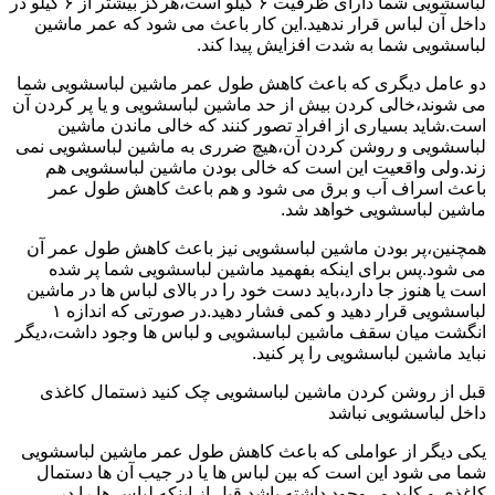
لباسشویی شما دارای ظرفیت ۶ کیلو است،هرگز بیشتر از ۶ کیلو در
داخل آن لباس قرار ندهید.این کار باعث می شود که عمر ماشین
لباسشویی شما به شدت افزایش پیدا کند.
دو عامل دیگری که باعث کاهش طول عمر ماشین لباسشویی شما
می شوند،خالی کردن بیش از حد ماشین لباسشویی و یا پر کردن آن
است.شاید بسیاری از افراد تصور کنند که خالی ماندن ماشین
لباسشویی و روشن کردن آن،هیچ ضرری به ماشین لباسشویی نمی
زند.ولی واقعیت این است که خالی بودن ماشین لباسشویی هم
باعث اسراف آب و برق می شود و هم باعث کاهش طول عمر
ماشین لباسشویی خواهد شد.
همچنین،پر بودن ماشین لباسشویی نیز باعث کاهش طول عمر آن
می شود.پس برای اینکه بفهمید ماشین لباسشویی شما پر شده
است یا هنوز جا دارد،باید دست خود را در بالای لباس ها در ماشین
لباسشویی قرار دهید و کمی فشار دهید.در صورتی که اندازه ۱
انگشت میان سقف ماشین لباسشویی و لباس ها وجود داشت،دیگر
نباید ماشین لباسشویی را پر کنید.
قبل از روشن کردن ماشین لباسشویی چک کنید ذستمال کاغذی
داخل لباسشویی نباشد
یکی دیگر از عواملی که باعث کاهش طول عمر ماشین لباسشویی
شما می شود این است که بین لباس ها یا در جیب آن ها دستمال
کاغذی و کلید و...وجود داشته باشد.قبل از اینکه لباس ها را در