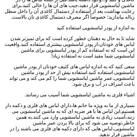
ماشین لباسشویی قرار دهید،جیب های آن ها را خالی کنید.برای
رعایت بهداشت بعد از استفاده از دستمال کاغذی آن را داخل سطل
زباله بیاندازید؛ خصوصاً اگر مصرف دستمال کاغذی تان بالاست.
به اندازه از پودر لباسشویی استفاده کنید
شاید تا به حال به ذهنتان خطور کرده است که برای تمیزتر شدن
لباس های خودتان،از پودر لباسشویی بیشتری استفاده کنید.واقعیت
این است که نه استفاده کم از پودر لباسشویی برای ماشین
لباسشویی شما مفید است نه استفاده زیاد!
سعی کنید که به اندازه لباس های کثیف خودتان از پودر ماشین
لباسشویی استفاده کنید.استفاده بیش از حد از پودر ماشین
لباسشویی،عمر ماشین لباسشویی شما را کم می کند و می تواند
باعث اسراف در آب و برق شود.
اشیاء فلزی به ماشین لباسشویی شما آسیب می رسانند.
بسیاری از ما به ویژه ما خانم ها،دارای لباس های فلزی و دکمه دار
هستیم.این لباس ها با هر ضربه ای که به ماشین لباسشویی می
زنند،آسیب زیادی به ماشین لباسشویی وارد می کنند.به همین
خاطر،توصیه می شود که برای بالا بردن عمر ماشین
لباسشویی،لباس هایی که دارای دکمه های فلزی می باشند را در
ماشین قرار ندهید.