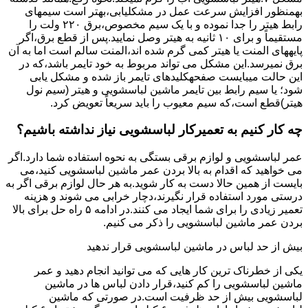
بهمنظور اﻓﺰاﯾﺶ ﺳﺮﻋﺖ ﻋﻤﻞ در مشکلیابی،بهتر است سیمهای
راﺑﻂ ﻫﯿﺘﺮ را ﺟﺪا ﻧﻤﻮده و ﺑﺎ ﯾﮏ ﺳﯿﻢ ﻣﺨﺼﻮص،برق ۲۲۰ ولت را
مستقیماً و برای ۱۰ ﺛﺎﻧﯿﻪ ﺑﻪ ﻫﯿﺘﺮ وصل نمایید.ﭘﺲ از ﻗﻄﻊ ﺑﺮق،اﮔﺮ
پایههای اﻟﻤﻨﺖ یا هیتر کمی ﮔﺮم ﺷﺪه اند،اﻟﻤﻨﺖ ﺳﺎﻟﻢ است اما ﺑﻪ آن
ﺑﺮق نمیرسد.اﯾﻦ ﻣﺸﮑﻞ می تواند مربوط به ﺧﻮد ﺗﺎﯾﻤﺮ باشد،ﮐﻪ در
این حالت میبایست صفحهکلیدهای ﺗﺎﯾﻤﺮ باز شده و مشکل یابی
شود؛ ﯾﺎ ﺳﯿﻢ راﺑﻂ ﺑﯿﻦ ﺗﺎﯾﻤﺮ ماشین لباسشویی و ﻫﯿﺘﺮ (سیم ﻧﻮل
ﻫﯿﺘﺮ)ﻗﻄﻊ اﺳﺖ،ﮐﻪ ﺳﯿﻢ ﻣﻌﯿﻮب را ﺑﺎﯾﺪ سریعاً ﺗﻌﻮﯾﺾ کرد.
چه کار کنیم به تعمیرکار لباسشویی نیاز نداشته باشیم؟
عمر لباسشویی و لوازم برقی بستگی به نحوه استفاده شما دارد.اگر
می خواهید که اقدام به بالا بردن عمر ماشین لباسشویی کنید،می
بایست از همین حالا دست به کار شوید.به هر حال لوازم برقی اگر به
درستی مورد استفاده قرار نگیرند،دچار خرابی می شوند و هزینه
تعمیر زیادی را برای شما ایجاد می کنند.در ادامه ۵ راه حل برای بالا
بردن عمر ماشین لباسشویی را ذکر می کنیم.
بیش از حد لباس در ماشین لباسشویی قرار ندهید
یکی از خطرناک ترین کار هایی که می توانید انجام دهید و عمر
ماشین لباسشویی را کم کنید،قرار دادن لباس ها در ماشین
لباسشویی بیش از حد ظرفیت است.در صورتی که ماشین