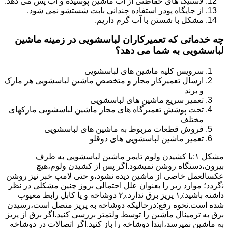
لاستیک های حفاظتی از آب ماشین پوسیده و آب پس می دهد.
از جایگاه پودر استفاده چندانی بابت شستشو نمی شود.
مشکل با شستن با آب گرم داریم.
چه خدماتی که تعمیرکاران لباسشویی در زمینه ماشین
لباسشویی به شما می دهد؟
سرویس کلیه ماشین های لباسشویی
ارسال تعمیرکار مجاز و متخصص ماشین لباسشویی هر مارک
و برند
تعمیر سریع ماشین های لباسشویی
تحت پوشش تعمیرگاه های مجاز ماشین لباسشویی مارکهای
مختلف
فروش قطعات مربوط به ماشین های لباسشویی
تعمیر ماشین لباسشویی های دوقلو
مشکل ۱:ﺑﺎ ﮐﺸﯿﺪن وﻟﻮم ﺗﺎﯾﻤﺮ ماشین لباسشویی به طرف
ﺑﯿﺮون،دستگاه روﺷﻦ نمیشود.اﮔﺮ ﭘﺲ از ﮐﺸﯿﺪن وﻟﻮم،ﻫﯿﭻ
عکسالعمل ﺧﺎﺻﯽ از ﻣﺎﺷﯿﻦ دﯾﺪه نشود،و حتی ﻻﻣﭗ ﺧﺒﺮ ﻧﯿﺰ روﺷﻦ
ﻧگردد؛ موارد زیر را بعنوان ﻋﻠﻞ احتمالی بروز چنین مشکلی در نظر
داشته باشید:۱٫ ﭘﺮﯾﺰ ﺑﺮق ﻧﺪارد.۲٫ دوﺷﺎﺧﻪ و ﯾﺎ ﮐﺎﺑﻞ راﺑﻂ ﻣﻌﯿﻮب
ﺷﺪه است.نحوه رفع:درحالیکه دوﺷﺎﺧﻪ ﺑﻪ ﭘﺮﯾﺰ ﻣﺘﺼﻞ اﺳﺖ،رﺳﯿﺪن
ﺑﺮق ﺑﻪ ﺗﺮﻣﯿﻨﺎل ﻣﺎﺷﯿﻦ را ﺗﻮﺳﻂ ولتمتر بررسی ﮐﻨﯿﺪ.اﮔﺮ ﺑﺮق از ﭘﺮﯾﺰ
ﺑﻪ ﻣﺎﺷﯿﻦ نمیرسد،اﺑﺘﺪا دوشاخه را باز کنید.اﮔﺮ اﺗﺼﺎﻻت در دوشاخه