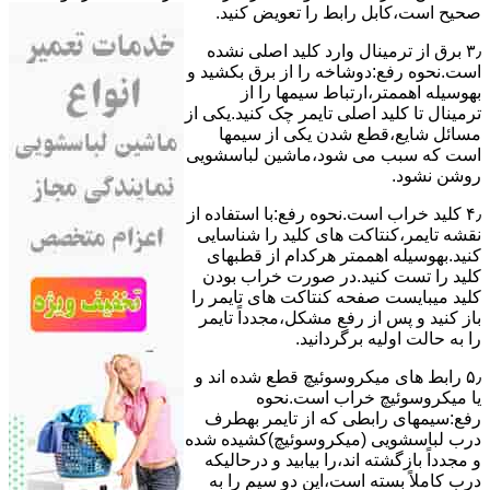
ﺻﺤﯿﺢ اﺳﺖ،ﮐﺎﺑﻞ راﺑﻂ را ﺗﻌﻮﯾﺾ کنید.
۳٫ ﺑﺮق از ﺗﺮﻣﯿﻨﺎل وارد ﮐﻠﯿﺪ اﺻﻠﯽ ﻧﺸﺪه
است.نحوه رﻓﻊ:دوشاخه را از ﺑﺮق بکشید و
بهوسیله اهممتر،ارﺗﺒﺎط سیمها را از
ﺗﺮﻣﯿﻨﺎل ﺗﺎ ﮐﻠﯿﺪ اﺻﻠﯽ ﺗﺎﯾﻤﺮ چک کنید.یکی از
مسائل شایع،ﻗﻄﻊ شدن ﯾﮑﯽ از سیمها
است که سبب می شود،ﻣﺎﺷﯿﻦ لباسشویی
روﺷﻦ نشود.
۴٫ ﮐﻠﯿﺪ ﺧﺮاب اﺳﺖ.نحوه رفع:ﺑﺎ اﺳﺘﻔﺎده از
ﻧﻘﺸﻪ ﺗﺎﯾﻤﺮ،ﮐﻨﺘﺎﮐﺖ ﻫﺎی ﮐﻠﯿﺪ را ﺷﻨﺎﺳﺎﯾﯽ
کنید.بهوسیله اهممتر هرکدام از قطبهای
ﮐﻠﯿﺪ را ﺗﺴﺖ ﮐﻨﯿﺪ.در ﺻﻮرت ﺧﺮاب ﺑﻮدن
ﮐﻠﯿﺪ میبایست ﺻﻔﺤﻪ ﮐﻨﺘﺎﮐﺖ ﻫﺎی ﺗﺎﯾﻤﺮ را
باز کنید و ﭘﺲ از رﻓﻊ مشکل،مجدداً ﺗﺎﯾﻤﺮ
را به حالت اوﻟﯿﻪ برگردانید.
۵٫ رابط های ﻣﯿﮑﺮوﺳﻮﺋﯿﭻ ﻗﻄﻊ شده اند و
ﯾﺎ ﻣﯿﮑﺮوﺳﻮﺋﯿﭻ ﺧﺮاب اﺳﺖ.نحوه
رفع:سیمهای راﺑﻄﯽ ﮐﻪ از ﺗﺎﯾﻤﺮ بهطرف
درب لباسشویی (ﻣﯿﮑﺮوﺳﻮﺋﯿﭻ)کشیده شده
و مجدداً بازگشته اند،را ﺑﯿﺎﺑﯿﺪ و درحالیکه
درب کاملاً ﺑﺴﺘﻪ اﺳﺖ،اﯾﻦ دو ﺳﯿﻢ را ﺑﻪ