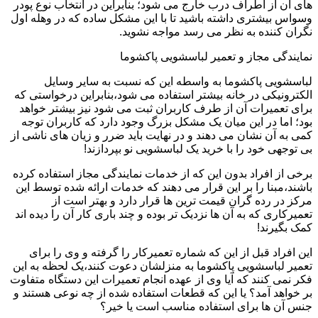
های آن از اطراف درب خارج می شود؛ بنابراین در انتخاب نوع پودر
وسواس بیشتری داشته باشید تا با این مشکل ساده که در وهله اول
نگران کننده به نظر می رسد مواجه نشوید.
نمایندگی مجاز و تعمیر لباسشویی پاکشوما
لباسشویی پاکشوما به واسطه این که نسبت به سایر وسایل
الکترونیکی در خانه بیشتر استفاده می شود،بنابراین درخواستی که
برای تعمیرات آن از طرف کاربران ثبت می شود نیز بیشتر خواهد
بود؛ اما در این میان یک مشکل بزرگ وجود دارد که کاربران توجه
کمی به آن نشان می دهند و در نهایت باید ضرر و زیان های ناشی از
بی توجهی خود را با خرید یک لباسشویی نو بپردازند!
برخی از افراد بدون این که از خدمات نمایندگی مجاز استفاده کرده
باشند،مبنا را بر این قرار می دهند که خدمات ارائه شده توسط این
مرکز در رده گران قیمت ترین ها قرار دارد و بهتر است از
تعمیرکاری که به آن ها نزدیک تر بوده و چند باری کار آن را دیده اند
کمک بگیرند!
این افراد قبل از این که شماره تعمیرکار را گرفته و وی را برای
تعمیر لباسشویی پاکشوما به منزلشان دعوت کنند،یک لحظه به این
فکر نمی کنند که آیا وی از عهده انجام تعمیرات این دستگاه متفاوت
بر خواهد آمد؟ یا این که قطعات استفاده شده از چه نوعی هستند و
جنس آن ها برای استفاده مناسب است یا خیر؟