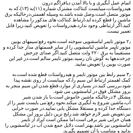
اﺗﻤﺎم عمل آﺑﮕﯿﺮی و ﺑﺎ ﺑﺎﻻ آﻣﺪن دﯾﺎﻓﺮاﮔﻢ درون
ﻫﯿﺪرواﺳﺘﺎت،میبایست ﮐﻨﺘﺎﮐﺖ ﻣﺸﺘﺮک شماره (۱۱)به (۱۳)،ﮐﻪ ﺑﻪ
ﻣﻮﺗﻮر ﻣﺘﺼﻞ اﺳﺖ،وﺻﻞ ﺷﺪه ﺑﺎﺷﺪ.ﺑه وسیله اهممتر،درحالیکه ﺑﺮق
ﻣﺎﺷﯿﻦ را ﻗﻄﻊ کرده اید،ارﺗﺒﺎط ﮐﻨﺘﺎﮐﺖ ﻫﺎی ﻣﺬﮐﻮر را ﻣﺸﺎﻫﺪه
کنید.اﮔﺮ ارﺗﺒﺎطی وجود ندارد،ﻫﯿﺪرواﺳﺘﺎت را ﺗﻌﻮﯾﺾ ﮐﻨﯿﺪ،زﯾﺮا قابل
ﺗﻌﻤﯿﺮ نیست.
۲٫ ﻣﻮﺗﻮر ﺗﺎﯾﻤﺮ لباسشویی ﺳﻮﺧﺘﻪ اﺳﺖ.نحوه رﻓﻊ:سیمهای ﺑﻮﺑﯿﻦ
ﻣﻮﺗﻮر ﺗﺎﯾﻤﺮ ماشین لباسشویی را از ﺳﺎﯾﺮ قسمتهای ﻣﺪار ﺟﺪا کرده و
مستقیماً ﺑﻪ برق ۲۲۰ وﻟﺖ ﻣﺘﺼﻞ کنید.اﮔﺮ ﺻﺪای ﭼﺮﺧﺶ
چرخدندهها به گوش تان رﺳﯿﺪ،ﻣﻮﺗﻮر ﺗﺎﯾﻤﺮ ﺳﺎﻟﻢ اﺳﺖ.در ﻏﯿﺮ اﯾﻦ
ﺻﻮرت ﺑﻮﺑﯿﻦ را ﺗﻌﻮﯾﺾ ﻧﻤﺎﯾﯿﺪ.
۳٫ ﺳﯿﻢ راﺑﻂ ﺑﯿﻦ ﻣﻮﺗﻮر ﺗﺎﯾﻤﺮ و ﻫﯿﺪرواﺳﺘﺎت ﻗﻄﻊ ﺷﺪه اﺳﺖ.به
کمک اهممتر ارﺗﺒﺎط اﯾﻦ ﺳﯿﻢ را،ﮐﻪ میبایست از روی ﻧﻘﺸﻪ ﭘﯿﺪا
ﺷﻮد،بررسی ﮐﻨﯿﺪ.در ﺑﺴﯿﺎری از موارد،ﻗﻄﻊ ﺷﺪن اﯾﻦ ﺳﯿﻢ ﻣﻨﺠﺮ ﺑﻪ
ﺑﺮوز مشکل ﻓﻮق در لباسشویی می شود.
مشکل ۴:درحالیکه ﻣﺎﺷﯿﻦ ﺧﺎﻣﻮش اﺳﺖ،ﺑﺎ ﺑﺎز ﺷﺪن ﺷﯿﺮ
آب،ﻣﺎﺷﯿﻦ ﺷﺮوع ﺑﻪ آﺑﮕﯿﺮی میکند.نحوه رﻓﻊ:می بایست ﺷﯿﺮ را از
دستگاه جدا کرده و مستقلا مشکل یابی نمایید.در صورت خرابی
نیز،تعویض شیر لازم خواهد شد.رایج ترین دلیل بروز این مشکل
همان خرابی شیر برقی است.اما ممکن است ایراد از تایمر
لباسشویی نیز باشد.بهتر است دلایل جمع شدن آب در لباسشویی را
بدانید و متناسب با آن تصمیم بگیرید.