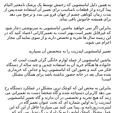
به همین دلیل لباسشویی که زخمش توسط یک پزشک نامعتبر التیام
پیدا کرده و از قطعات نامناسب برای تعمیر آن استفاده شده،پس از
مدت زمان کوتاهی چشم از جهان فرو می بندد و ترجیح می دهد
برای همیشه خاموش باقی بماند.
بنابراین اگر نمی خواهید ماشین لباسشویی به سرنوشتی دچار شود
که غیرقابل تغییر است،بهتر است به تعمیرکارانی اعتماد کنید که در
این زمینه سال ها تجربه و تخصص دارند و از سوی نمایندگی مجاز
اعزام می شوند.
تعمیر لباسشویی ایندزیت را به متخصص آن بسپارید
ماشین لباسشویی از جمله لوازم خانگی گران قیمت است که
خانواده ها هنگام خرید آن به استفاده چندین و چند ساله از دستگاه
فکر می کنند و تصور این که لباسشویی زیبا و جذابی که خریداری
شده سال بعد در خانه حضور نداشته باشد برای همگان مشکل
است!
بنابراین به محض این که کوچک ترین مشکل در عملکرد دستگاه رخ
می دهد کاربران دستپاچه شده و گاه شخصاً دست به تعمیراتی می
زنند که هیچ تجربه و تخصصی در آن ندارند و گاه تعمیر لباسشویی
ایندزیت را به اولین شماره ای که تحت عنوان تعمیرگاه در
اینترنت،روزنامه و...پیدا می کنند می سپارند! غافل از این که این
عمل مشکل کوچک اولیه را به یک ایراد بزرگ تبدیل می کند که