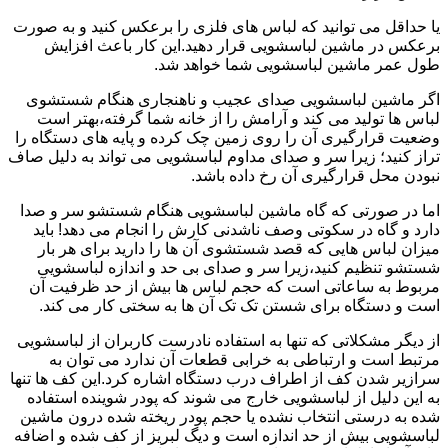
یا حداقل می توانید که لباس های فلزی را برعکس کنید و به صورت
برعکس در ماشین لباسشویی قرار دهید.این کار باعث افزایش
طول عمر ماشین لباسشویی شما خواهد شد.
اگر ماشین لباسشویی صدای عجیب و ناهنجاری هنگام شستشوی
لباس ها تولید می کند و آرامش را از خانه شما گرفته،بهتر است
وضعیت قرارگیری آن را روی زمین چک کرده و پایه های دستگاه را
تراز کنید؛ زیرا سر و صدای مداوم لباسشویی می تواند به دلیل صاف
نبودن محل قرارگیری آن رخ داده باشد.
اما در صورتی که گاه ماشین لباسشویی هنگام شستشو سر و صدا
دارد و گاه در سکوتی وصف ناشدنی کارش را انجام می دهد! باید
میزان لباس هایی که قصد شستشوی آن ها را دارید برای هر بار
شستشو تنظیم کنید،زیرا سر و صدای بی حد و اندازه لباسشویی
مربوط به ساعاتی است که حجم لباس ها بیش از حد ظرفیت آن
است و دستگاه برای شستن تک تک آن ها به سختی کار می کند.
از دیگر مشکلاتی که تنها به استفاده نادرست کاربران از لباسشویی
مرتبط است و ارتباطی به خرابی قطعات آن ندارد می توان به
سرازیر شدن کف از اطراف درب دستگاه اشاره کرد.این کف ها تنها
به این دلیل از لباسشویی خارج می شوند که پودر شوینده استفاده
شده به درستی انتخاب نشده یا حجم پودر ریخته شده درون ماشین
لباسشویی بیش از حد اندازه است و دیگ لبریز از کف شده و اضافه