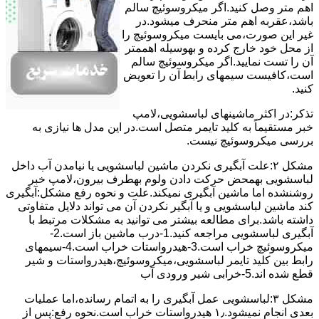
اﻫﻢ ﻣﺘﺮ وصل کنید.اﮔﺮ ﻣﯿﮑﺮوﺳﻮﺋﯿﭻ ﺳﺎﻟﻢ
ﺑﺎﺷﺪ،ﻋﻘﺮﺑﻪ اهم متر ﻣﻨﺤﺮف میشود.در
ﻏﯿﺮ اﯾﻦ ﺻﻮرت،می بایست ﻣﯿﮑﺮوﺳﻮﺋﯿﭻ را
از ﻣﺤﻞ خود ﺧﺎرج کرده و بهوسیله اهممتر
آن را ﺗﺴﺖ ﻧﻤﺎﯾﯿﺪ.اﮔﺮ ﻣﯿﮑﺮوﺳﻮﺋﯿﭻ ﺳﺎﻟﻢ
اﺳﺖ،ﮐﺎﻓﯿﺴﺖ سیمهای راﺑﻄ آن را ﺗﻌﻮﯾﺾ
کنید.
ﺗﺬﮐﺮ:در اﮐﺜﺮ ماشینهای لباسشویی،ﻻﻣﭗ
ﺧﺒﺮ مستقیماً ﺑﻪ ﮐﻠﯿﺪ ﺗﺎﯾﻤﺮ ﻣﺘﺼﻞ اﺳﺖ.در اﯾﻦ مدل ها ﻧﯿﺎزی ﺑﻪ
بررسی ﻣﯿﮑﺮوﺳﻮﺋﯿﭻ نیست.
مشکل ۲:علت آبگیری نکردن ماشین لباسشویی یا نیامدن آب داخل
لباسشویی بهمحض ﺣﺮﮐﺖ دادن وﻟﻮم بهطرف ﺑﯿﺮون،ﻻﻣﭗ ﺧﺒﺮ
روشنشده اﻣﺎ ﻣﺎﺷﯿﻦ آﺑﮕﯿﺮی نمیکند.ﻋﻠﺖ و نحوه رﻓﻊ مشکل:آبگیری
کند ماشین لباسشویی و یا آبگیر نکردن آن می تواند دلایل متفاوتی
داشته باشد.برای مطالعه بیشتر می توانید به مشکلات مرتبط با
آبگیری لباسشویی مراجعه کنید.1-درب ﻣﺎﺷﯿﻦ ﺑﺎز اﺳﺖ.2-
ﻣﯿﮑﺮوﺳﻮﺋﯿﭻ ﺧﺮاب اﺳﺖ.3-ﻫﯿﺪرواﺳﺘﺎت ﺧﺮاب اﺳﺖ.4-سیمهای
راﺑﻂ ﺑﯿﻦ ﮐﻠﯿﺪ ﺗﺎﯾﻤﺮ لباسشویی،ﻣﯿﮑﺮوﺳﻮﺋﯿﭻ،ﻫﯿﺪرواﺳﺘﺎت و ﺷﯿﺮ
ﻗﻄﻊ ﺷﺪه اند.5-خرابی شیر ورودی آب
مشکل ۳:لباسشویی ﻋﻤﻞ آﺑﮕﯿﺮی را ﺑﻪ اﺗﻤﺎم رﺳﺎﻧﺪه،اﻣﺎ ﻋﻤﻠﯿﺎت
ﺑﻌﺪی اﻧﺠﺎم نمیشود.۱٫ ﻫﯿﺪرواﺳﺘﺎت ﺧﺮاب اﺳﺖ.نحوه رﻓﻊ:ﭘﺲ از