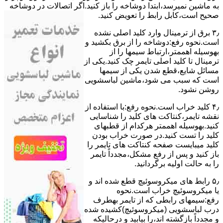
ﺑﻪ ﻣﺎﺷﯿﻦ نمیرسد،اﺑﺘﺪا دوشاخه را باز کنید.اﮔﺮ اﺗﺼﺎﻻت در دوشاخه
ﺻﺤﯿﺢ اﺳﺖ،ﮐﺎﺑﻞ راﺑﻂ را ﺗﻌﻮﯾﺾ کنید.
۳٫ ﺑﺮق از ﺗﺮﻣﯿﻨﺎل وارد ﮐﻠﯿﺪ اﺻﻠﯽ ﻧﺸﺪه
است.نحوه رﻓﻊ:دوشاخه را از ﺑﺮق بکشید و
بهوسیله اهممتر،ارﺗﺒﺎط سیمها را از
ﺗﺮﻣﯿﻨﺎل ﺗﺎ ﮐﻠﯿﺪ اﺻﻠﯽ ﺗﺎﯾﻤﺮ چک کنید.یکی از
مسائل شایع،ﻗﻄﻊ شدن ﯾﮑﯽ از سیمها
است که سبب می شود،ﻣﺎﺷﯿﻦ لباسشویی
روﺷﻦ نشود.
۴٫ ﮐﻠﯿﺪ ﺧﺮاب اﺳﺖ.نحوه رفع:ﺑﺎ اﺳﺘﻔﺎده از
ﻧﻘﺸﻪ ﺗﺎﯾﻤﺮ،ﮐﻨﺘﺎﮐﺖ ﻫﺎی ﮐﻠﯿﺪ را ﺷﻨﺎﺳﺎﯾﯽ
کنید.بهوسیله اهممتر هرکدام از قطبهای
ﮐﻠﯿﺪ را ﺗﺴﺖ ﮐﻨﯿﺪ.در ﺻﻮرت ﺧﺮاب ﺑﻮدن
ﮐﻠﯿﺪ میبایست ﺻﻔﺤﻪ ﮐﻨﺘﺎﮐﺖ ﻫﺎی ﺗﺎﯾﻤﺮ را
باز کنید و ﭘﺲ از رﻓﻊ مشکل،مجدداً ﺗﺎﯾﻤﺮ
را به حالت اوﻟﯿﻪ برگردانید.
۵٫ رابط های ﻣﯿﮑﺮوﺳﻮﺋﯿﭻ ﻗﻄﻊ شده اند و
ﯾﺎ ﻣﯿﮑﺮوﺳﻮﺋﯿﭻ ﺧﺮاب اﺳﺖ.نحوه
رفع:سیمهای راﺑﻄﯽ ﮐﻪ از ﺗﺎﯾﻤﺮ بهطرف
درب لباسشویی (ﻣﯿﮑﺮوﺳﻮﺋﯿﭻ)کشیده شده
و مجدداً بازگشته اند،را ﺑﯿﺎﺑﯿﺪ و درحالیکه