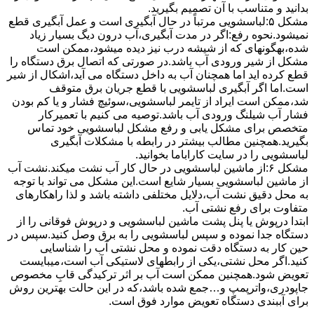
بدانید و متناسب با آن تصمیم بگیرید.
مشکل ۵:لباسشویی مرتباً در ﺣﺎل آﺑﮕﯿﺮی اﺳﺖ و ﻋﻤﻞ آﺑﮕﯿﺮی ﻗﻄﻊ
نمیشود.نحوه رﻓﻊ:اﮔﺮ در ﻣﺪت آﺑﮕﯿﺮی،آب درون دﯾﮓ ﺑﺴﯿﺎر زﯾﺎد
ﺷﺪه،بهگونهای ﮐﻪ از ﺷﯿﺸﻪ درب ﻧﯿﺰ دﯾﺪه میشود،ممکن است
مشکل از شیر ورودی آب باشد.در صورتی که اتصال برق دستگاه را
قطع کرده اید اما همچنان آب به داخل دستگاه می آید،اشکال از شیر
است.اما اگر آبگیری لباسشویی با قطع جریان برق متوقف
شد،ممکن است ایراد از تایمر لباسشویی،سوئیچ فشار و یا کم بودن
فشار آب شیلنگ ورودی آب باشد.توصیه می کنیم با تعمیرکار
متخصص برای مشکل یابی و رفع مشکل لباسشویی خود تماس
بگیرید.همچنین مطالب بیشتر در رابطه با مشکلات آبگیری
لباسشویی را در سایت کاراباما بخوانید.
مشکل ۶:از ﻣﺎﺷﯿﻦ لباسشویی در ﺣﺎل ﮐﺎر آب ﻧﺸﺖ میکند.نشت آب
از ماشین لباسشویی بسیار شایع است.این مشکل می تواند با توجه
به محل دقیق نشت آب،دلایل مختلفی داشته باشد و لذا راهکارهای
متفاوت برای رفع نشتی آب.
ابتدا درپوش یا پنل ﭘﺸﺖ ﻣﺎﺷﯿﻦ لباسشویی و درپوش ﻓﻮﻗﺎﻧﯽ را از
دستگاه ﺟﺪا ﻧﻤﻮده و ﺳﭙﺲ لباسشویی را ﺑﻪ ﺑﺮق وصل ﮐﻨﯿﺪ.سپس در
حین کار به دستگاه دقت نموده و ﻣﺤﻞ نشتی آب را ﺷﻨﺎﺳﺎﯾﯽ
کنید.اﮔﺮ ﻣﺤﻞ نشتی،ﯾﮑﯽ از رابطهای ﻻﺳﺘﯿﮑﯽ آب اﺳﺖ،میبایست
ﺗﻌﻮﯾﺾ شود.همچنین ﻣﻤﮑﻦ اﺳﺖ آب بر اثر ﺗﺮﮐﯿﺪﮔﯽ قابِ ﻣﺨﺼﻮص
ﺟﺎﭘﻮدری،واترپمپ و…جمع شده ﺑﺎﺷﺪ،ﮐﻪ در این حالت بهترین روش
برای آببندی دستگاه ﺗﻌﻮﯾﺾ ﻣﻮارد ﻓﻮق اﺳﺖ.