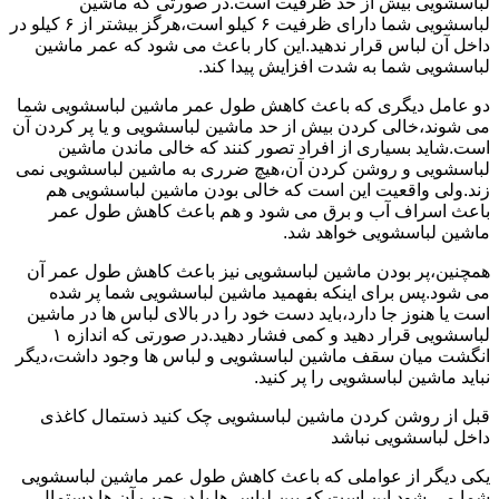
لباسشویی بیش از حد ظرفیت است.در صورتی که ماشین
لباسشویی شما دارای ظرفیت ۶ کیلو است،هرگز بیشتر از ۶ کیلو در
داخل آن لباس قرار ندهید.این کار باعث می شود که عمر ماشین
لباسشویی شما به شدت افزایش پیدا کند.
دو عامل دیگری که باعث کاهش طول عمر ماشین لباسشویی شما
می شوند،خالی کردن بیش از حد ماشین لباسشویی و یا پر کردن آن
است.شاید بسیاری از افراد تصور کنند که خالی ماندن ماشین
لباسشویی و روشن کردن آن،هیچ ضرری به ماشین لباسشویی نمی
زند.ولی واقعیت این است که خالی بودن ماشین لباسشویی هم
باعث اسراف آب و برق می شود و هم باعث کاهش طول عمر
ماشین لباسشویی خواهد شد.
همچنین،پر بودن ماشین لباسشویی نیز باعث کاهش طول عمر آن
می شود.پس برای اینکه بفهمید ماشین لباسشویی شما پر شده
است یا هنوز جا دارد،باید دست خود را در بالای لباس ها در ماشین
لباسشویی قرار دهید و کمی فشار دهید.در صورتی که اندازه ۱
انگشت میان سقف ماشین لباسشویی و لباس ها وجود داشت،دیگر
نباید ماشین لباسشویی را پر کنید.
قبل از روشن کردن ماشین لباسشویی چک کنید ذستمال کاغذی
داخل لباسشویی نباشد
یکی دیگر از عواملی که باعث کاهش طول عمر ماشین لباسشویی
شما می شود این است که بین لباس ها یا در جیب آن ها دستمال