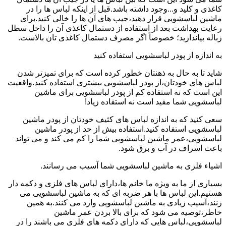
کاغذی و کلید و...وجود داشته باشد.قبل از اینکه لباس ها را در
ماشین لباسشویی قرار دهید،جیب های آن ها را خالی کنید.برای
رعایت بهداشت بعد از استفاده از دستمال کاغذی آن را داخل سطل
زباله بیاندازید؛ خصوصاً اگر مصرف دستمال کاغذی تان بالاست.
به اندازه از پودر لباسشویی استفاده کنید
شاید تا به حال به ذهنتان خطور کرده است که برای تمیزتر شدن
لباس های خودتان،از پودر لباسشویی بیشتری استفاده کنید.واقعیت
این است که نه استفاده کم از پودر لباسشویی برای ماشین
لباسشویی شما مفید است نه استفاده زیاد!
سعی کنید که به اندازه لباس های کثیف خودتان از پودر ماشین
لباسشویی استفاده کنید.استفاده بیش از حد از پودر ماشین
لباسشویی،عمر ماشین لباسشویی شما را کم می کند و می تواند
باعث اسراف در آب و برق شود.
اشیاء فلزی به ماشین لباسشویی شما آسیب می رسانند.
بسیاری از ما به ویژه ما خانم ها،دارای لباس های فلزی و دکمه دار
هستیم.این لباس ها با هر ضربه ای که به ماشین لباسشویی می
زنند،آسیب زیادی به ماشین لباسشویی وارد می کنند.به همین
خاطر،توصیه می شود که برای بالا بردن عمر ماشین
لباسشویی،لباس هایی که دارای دکمه های فلزی می باشند را در