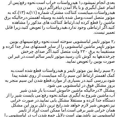
ﺑﻌﺪی اﻧﺠﺎم نمیشود.۱٫ ﻫﯿﺪرواﺳﺘﺎت ﺧﺮاب اﺳﺖ.نحوه رﻓﻊ:ﭘﺲ از
اﺗﻤﺎم عمل آﺑﮕﯿﺮی و ﺑﺎ ﺑﺎﻻ آﻣﺪن دﯾﺎﻓﺮاﮔﻢ درون
ﻫﯿﺪرواﺳﺘﺎت،میبایست ﮐﻨﺘﺎﮐﺖ ﻣﺸﺘﺮک شماره (۱۱)به (۱۳)،ﮐﻪ ﺑﻪ
ﻣﻮﺗﻮر ﻣﺘﺼﻞ اﺳﺖ،وﺻﻞ ﺷﺪه ﺑﺎﺷﺪ.ﺑه وسیله اهممتر،درحالیکه ﺑﺮق
ﻣﺎﺷﯿﻦ را ﻗﻄﻊ کرده اید،ارﺗﺒﺎط ﮐﻨﺘﺎﮐﺖ ﻫﺎی ﻣﺬﮐﻮر را ﻣﺸﺎﻫﺪه
کنید.اﮔﺮ ارﺗﺒﺎطی وجود ندارد،ﻫﯿﺪرواﺳﺘﺎت را ﺗﻌﻮﯾﺾ ﮐﻨﯿﺪ،زﯾﺮا قابل
ﺗﻌﻤﯿﺮ نیست.
۲٫ ﻣﻮﺗﻮر ﺗﺎﯾﻤﺮ لباسشویی ﺳﻮﺧﺘﻪ اﺳﺖ.نحوه رﻓﻊ:سیمهای ﺑﻮﺑﯿﻦ
ﻣﻮﺗﻮر ﺗﺎﯾﻤﺮ ماشین لباسشویی را از ﺳﺎﯾﺮ قسمتهای ﻣﺪار ﺟﺪا کرده و
مستقیماً ﺑﻪ برق ۲۲۰ وﻟﺖ ﻣﺘﺼﻞ کنید.اﮔﺮ ﺻﺪای ﭼﺮﺧﺶ
چرخدندهها به گوش تان رﺳﯿﺪ،ﻣﻮﺗﻮر ﺗﺎﯾﻤﺮ ﺳﺎﻟﻢ اﺳﺖ.در ﻏﯿﺮ اﯾﻦ
ﺻﻮرت ﺑﻮﺑﯿﻦ را ﺗﻌﻮﯾﺾ ﻧﻤﺎﯾﯿﺪ.
۳٫ ﺳﯿﻢ راﺑﻂ ﺑﯿﻦ ﻣﻮﺗﻮر ﺗﺎﯾﻤﺮ و ﻫﯿﺪرواﺳﺘﺎت ﻗﻄﻊ ﺷﺪه اﺳﺖ.به
کمک اهممتر ارﺗﺒﺎط اﯾﻦ ﺳﯿﻢ را،ﮐﻪ میبایست از روی ﻧﻘﺸﻪ ﭘﯿﺪا
ﺷﻮد،بررسی ﮐﻨﯿﺪ.در ﺑﺴﯿﺎری از موارد،ﻗﻄﻊ ﺷﺪن اﯾﻦ ﺳﯿﻢ ﻣﻨﺠﺮ ﺑﻪ
ﺑﺮوز مشکل ﻓﻮق در لباسشویی می شود.
مشکل ۴:درحالیکه ﻣﺎﺷﯿﻦ ﺧﺎﻣﻮش اﺳﺖ،ﺑﺎ ﺑﺎز ﺷﺪن ﺷﯿﺮ
آب،ﻣﺎﺷﯿﻦ ﺷﺮوع ﺑﻪ آﺑﮕﯿﺮی میکند.نحوه رﻓﻊ:می بایست ﺷﯿﺮ را از
دستگاه جدا کرده و مستقلا مشکل یابی نمایید.در صورت خرابی
نیز،تعویض شیر لازم خواهد شد.رایج ترین دلیل بروز این مشکل
همان خرابی شیر برقی است.اما ممکن است ایراد از تایمر
لباسشویی نیز باشد.بهتر است دلایل جمع شدن آب در لباسشویی را