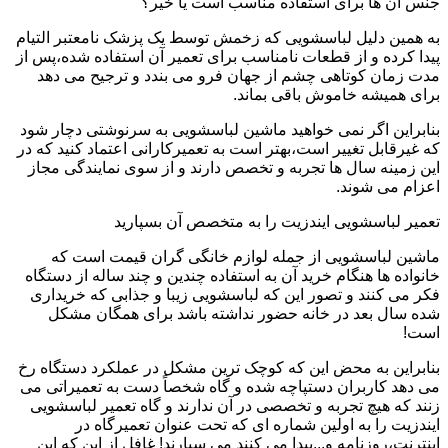
جنس آن ها برای استفاده مناسب است یا خیر؟
به همین دلیل لباسشویی که زخمش توسط یک پزشک نامعتبر التیام
پیدا کرده و از قطعات نامناسب برای تعمیر آن استفاده شده،پس از
مدت زمان کوتاهی چشم از جهان فرو می بندد و ترجیح می دهد
برای همیشه خاموش باقی بماند.
بنابراین اگر نمی خواهید ماشین لباسشویی به سرنوشتی دچار شود
که غیرقابل تغییر است،بهتر است به تعمیرکارانی اعتماد کنید که در
این زمینه سال ها تجربه و تخصص دارند و از سوی نمایندگی مجاز
اعزام می شوند.
تعمیر لباسشویی ایندزیت را به متخصص آن بسپارید
ماشین لباسشویی از جمله لوازم خانگی گران قیمت است که
خانواده ها هنگام خرید آن به استفاده چندین و چند ساله از دستگاه
فکر می کنند و تصور این که لباسشویی زیبا و جذابی که خریداری
شده سال بعد در خانه حضور نداشته باشد برای همگان مشکل
است!
بنابراین به محض این که کوچک ترین مشکل در عملکرد دستگاه رخ
می دهد کاربران دستپاچه شده و گاه شخصاً دست به تعمیراتی می
زنند که هیچ تجربه و تخصصی در آن ندارند و گاه تعمیر لباسشویی
ایندزیت را به اولین شماره ای که تحت عنوان تعمیرگاه در
اینترنت،روزنامه و...پیدا می کنند می سپارند! غافل از این که این