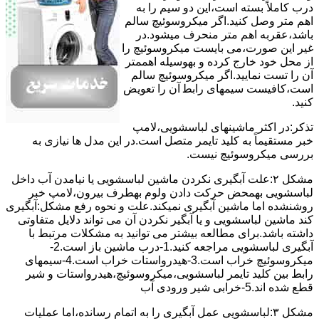
درب کاملاً ﺑﺴﺘﻪ اﺳﺖ،اﯾﻦ دو ﺳﯿﻢ را ﺑﻪ
اﻫﻢ ﻣﺘﺮ وصل کنید.اﮔﺮ ﻣﯿﮑﺮوﺳﻮﺋﯿﭻ ﺳﺎﻟﻢ
ﺑﺎﺷﺪ،ﻋﻘﺮﺑﻪ اهم متر ﻣﻨﺤﺮف میشود.در
ﻏﯿﺮ اﯾﻦ ﺻﻮرت،می بایست ﻣﯿﮑﺮوﺳﻮﺋﯿﭻ را
از ﻣﺤﻞ خود ﺧﺎرج کرده و بهوسیله اهممتر
آن را ﺗﺴﺖ ﻧﻤﺎﯾﯿﺪ.اﮔﺮ ﻣﯿﮑﺮوﺳﻮﺋﯿﭻ ﺳﺎﻟﻢ
اﺳﺖ،ﮐﺎﻓﯿﺴﺖ سیمهای راﺑﻄ آن را ﺗﻌﻮﯾﺾ
کنید.
ﺗﺬﮐﺮ:در اﮐﺜﺮ ماشینهای لباسشویی،ﻻﻣﭗ
ﺧﺒﺮ مستقیماً ﺑﻪ ﮐﻠﯿﺪ ﺗﺎﯾﻤﺮ ﻣﺘﺼﻞ اﺳﺖ.در اﯾﻦ مدل ها ﻧﯿﺎزی ﺑﻪ
بررسی ﻣﯿﮑﺮوﺳﻮﺋﯿﭻ نیست.
مشکل ۲:علت آبگیری نکردن ماشین لباسشویی یا نیامدن آب داخل
لباسشویی بهمحض ﺣﺮﮐﺖ دادن وﻟﻮم بهطرف ﺑﯿﺮون،ﻻﻣﭗ ﺧﺒﺮ
روشنشده اﻣﺎ ﻣﺎﺷﯿﻦ آﺑﮕﯿﺮی نمیکند.ﻋﻠﺖ و نحوه رﻓﻊ مشکل:آبگیری
کند ماشین لباسشویی و یا آبگیر نکردن آن می تواند دلایل متفاوتی
داشته باشد.برای مطالعه بیشتر می توانید به مشکلات مرتبط با
آبگیری لباسشویی مراجعه کنید.1-درب ﻣﺎﺷﯿﻦ ﺑﺎز اﺳﺖ.2-
ﻣﯿﮑﺮوﺳﻮﺋﯿﭻ ﺧﺮاب اﺳﺖ.3-ﻫﯿﺪرواﺳﺘﺎت ﺧﺮاب اﺳﺖ.4-سیمهای
راﺑﻂ ﺑﯿﻦ ﮐﻠﯿﺪ ﺗﺎﯾﻤﺮ لباسشویی،ﻣﯿﮑﺮوﺳﻮﺋﯿﭻ،ﻫﯿﺪرواﺳﺘﺎت و ﺷﯿﺮ
ﻗﻄﻊ ﺷﺪه اند.5-خرابی شیر ورودی آب
مشکل ۳:لباسشویی ﻋﻤﻞ آﺑﮕﯿﺮی را ﺑﻪ اﺗﻤﺎم رﺳﺎﻧﺪه،اﻣﺎ ﻋﻤﻠﯿﺎت