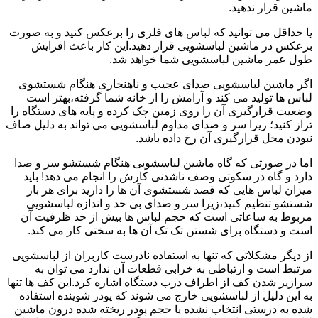
ماشین قرار ندهید.
یا حداقل می توانید که لباس های فلزی را برعکس کنید و به صورت
برعکس در ماشین لباسشویی قرار دهید.این کار باعث افزایش
طول عمر ماشین لباسشویی شما خواهد شد.
اگر ماشین لباسشویی صدای عجیب و ناهنجاری هنگام شستشوی
لباس ها تولید می کند و آرامش را از خانه شما گرفته،بهتر است
وضعیت قرارگیری آن را روی زمین چک کرده و پایه های دستگاه را
تراز کنید؛ زیرا سر و صدای مداوم لباسشویی می تواند به دلیل صاف
نبودن محل قرارگیری آن رخ داده باشد.
اما در صورتی که گاه ماشین لباسشویی هنگام شستشو سر و صدا
دارد و گاه در سکوتی وصف ناشدنی کارش را انجام می دهد! باید
میزان لباس هایی که قصد شستشوی آن ها را دارید برای هر بار
شستشو تنظیم کنید،زیرا سر و صدای بی حد و اندازه لباسشویی
مربوط به ساعاتی است که حجم لباس ها بیش از حد ظرفیت آن
است و دستگاه برای شستن تک تک آن ها به سختی کار می کند.
از دیگر مشکلاتی که تنها به استفاده نادرست کاربران از لباسشویی
مرتبط است و ارتباطی به خرابی قطعات آن ندارد می توان به
سرازیر شدن کف از اطراف درب دستگاه اشاره کرد.این کف ها تنها
به این دلیل از لباسشویی خارج می شوند که پودر شوینده استفاده
شده به درستی انتخاب نشده یا حجم پودر ریخته شده درون ماشین