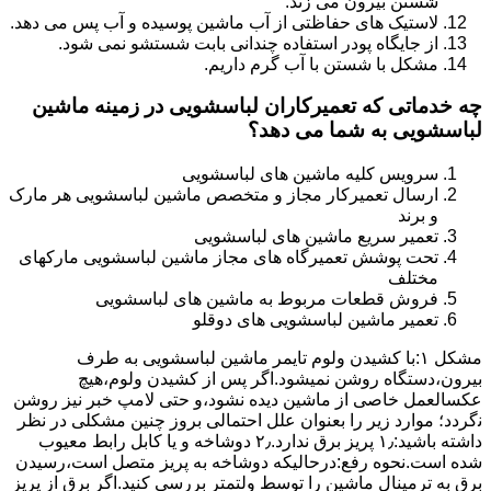
شستن بیرون می زند.
لاستیک های حفاظتی از آب ماشین پوسیده و آب پس می دهد.
از جایگاه پودر استفاده چندانی بابت شستشو نمی شود.
مشکل با شستن با آب گرم داریم.
چه خدماتی که تعمیرکاران لباسشویی در زمینه ماشین
لباسشویی به شما می دهد؟
سرویس کلیه ماشین های لباسشویی
ارسال تعمیرکار مجاز و متخصص ماشین لباسشویی هر مارک
و برند
تعمیر سریع ماشین های لباسشویی
تحت پوشش تعمیرگاه های مجاز ماشین لباسشویی مارکهای
مختلف
فروش قطعات مربوط به ماشین های لباسشویی
تعمیر ماشین لباسشویی های دوقلو
مشکل ۱:ﺑﺎ ﮐﺸﯿﺪن وﻟﻮم ﺗﺎﯾﻤﺮ ماشین لباسشویی به طرف
ﺑﯿﺮون،دستگاه روﺷﻦ نمیشود.اﮔﺮ ﭘﺲ از ﮐﺸﯿﺪن وﻟﻮم،ﻫﯿﭻ
عکسالعمل ﺧﺎﺻﯽ از ﻣﺎﺷﯿﻦ دﯾﺪه نشود،و حتی ﻻﻣﭗ ﺧﺒﺮ ﻧﯿﺰ روﺷﻦ
ﻧگردد؛ موارد زیر را بعنوان ﻋﻠﻞ احتمالی بروز چنین مشکلی در نظر
داشته باشید:۱٫ ﭘﺮﯾﺰ ﺑﺮق ﻧﺪارد.۲٫ دوﺷﺎﺧﻪ و ﯾﺎ ﮐﺎﺑﻞ راﺑﻂ ﻣﻌﯿﻮب
ﺷﺪه است.نحوه رفع:درحالیکه دوﺷﺎﺧﻪ ﺑﻪ ﭘﺮﯾﺰ ﻣﺘﺼﻞ اﺳﺖ،رﺳﯿﺪن
ﺑﺮق ﺑﻪ ﺗﺮﻣﯿﻨﺎل ﻣﺎﺷﯿﻦ را ﺗﻮﺳﻂ ولتمتر بررسی ﮐﻨﯿﺪ.اﮔﺮ ﺑﺮق از ﭘﺮﯾﺰ