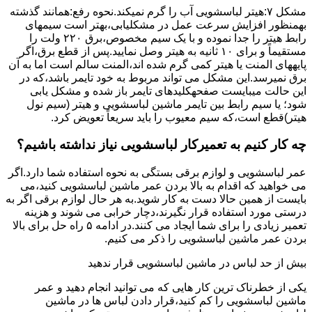
مشکل ۷:ﻫﯿﺘﺮ لباسشویی آب را ﮔﺮم نمیکند.نحوه رﻓﻊ:ﻫﻤﺎﻧﻨﺪ ﮔﺬﺷﺘﻪ
بهمنظور اﻓﺰاﯾﺶ ﺳﺮﻋﺖ ﻋﻤﻞ در مشکلیابی،بهتر است سیمهای
راﺑﻂ ﻫﯿﺘﺮ را ﺟﺪا ﻧﻤﻮده و ﺑﺎ ﯾﮏ ﺳﯿﻢ ﻣﺨﺼﻮص،برق ۲۲۰ ولت را
مستقیماً و برای ۱۰ ﺛﺎﻧﯿﻪ ﺑﻪ ﻫﯿﺘﺮ وصل نمایید.ﭘﺲ از ﻗﻄﻊ ﺑﺮق،اﮔﺮ
پایههای اﻟﻤﻨﺖ یا هیتر کمی ﮔﺮم ﺷﺪه اند،اﻟﻤﻨﺖ ﺳﺎﻟﻢ است اما ﺑﻪ آن
ﺑﺮق نمیرسد.اﯾﻦ ﻣﺸﮑﻞ می تواند مربوط به ﺧﻮد ﺗﺎﯾﻤﺮ باشد،ﮐﻪ در
این حالت میبایست صفحهکلیدهای ﺗﺎﯾﻤﺮ باز شده و مشکل یابی
شود؛ ﯾﺎ ﺳﯿﻢ راﺑﻂ ﺑﯿﻦ ﺗﺎﯾﻤﺮ ماشین لباسشویی و ﻫﯿﺘﺮ (سیم ﻧﻮل
ﻫﯿﺘﺮ)ﻗﻄﻊ اﺳﺖ،ﮐﻪ ﺳﯿﻢ ﻣﻌﯿﻮب را ﺑﺎﯾﺪ سریعاً ﺗﻌﻮﯾﺾ کرد.
چه کار کنیم به تعمیرکار لباسشویی نیاز نداشته باشیم؟
عمر لباسشویی و لوازم برقی بستگی به نحوه استفاده شما دارد.اگر
می خواهید که اقدام به بالا بردن عمر ماشین لباسشویی کنید،می
بایست از همین حالا دست به کار شوید.به هر حال لوازم برقی اگر به
درستی مورد استفاده قرار نگیرند،دچار خرابی می شوند و هزینه
تعمیر زیادی را برای شما ایجاد می کنند.در ادامه ۵ راه حل برای بالا
بردن عمر ماشین لباسشویی را ذکر می کنیم.
بیش از حد لباس در ماشین لباسشویی قرار ندهید
یکی از خطرناک ترین کار هایی که می توانید انجام دهید و عمر
ماشین لباسشویی را کم کنید،قرار دادن لباس ها در ماشین