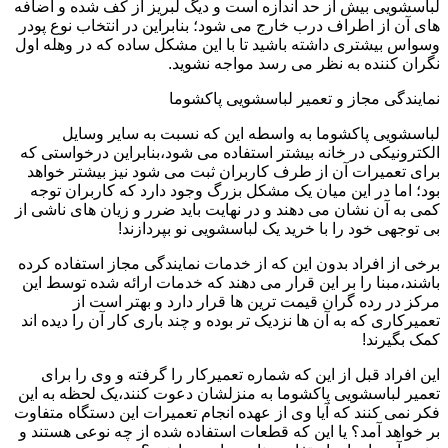
لباسشویی بیش از حد اندازه است و دیگ لبریز از کف شده و اضافه
های آن از اطراف درب خارج می شود؛ بنابراین در انتخاب نوع پودر
وسواس بیشتری داشته باشید تا با این مشکل ساده که در وهله اول
نگران کننده به نظر می رسد مواجه نشوید.
نمایندگی مجاز و تعمیر لباسشویی پاکشوما
لباسشویی پاکشوما به واسطه این که نسبت به سایر وسایل
الکترونیکی در خانه بیشتر استفاده می شود،بنابراین درخواستی که
برای تعمیرات آن از طرف کاربران ثبت می شود نیز بیشتر خواهد
بود؛ اما در این میان یک مشکل بزرگ وجود دارد که کاربران توجه
کمی به آن نشان می دهند و در نهایت باید ضرر و زیان های ناشی از
بی توجهی خود را با خرید یک لباسشویی نو بپردازند!
برخی از افراد بدون این که از خدمات نمایندگی مجاز استفاده کرده
باشند،مبنا را بر این قرار می دهند که خدمات ارائه شده توسط این
مرکز در رده گران قیمت ترین ها قرار دارد و بهتر است از
تعمیرکاری که به آن ها نزدیک تر بوده و چند باری کار آن را دیده اند
کمک بگیرند!
این افراد قبل از این که شماره تعمیرکار را گرفته و وی را برای
تعمیر لباسشویی پاکشوما به منزلشان دعوت کنند،یک لحظه به این
فکر نمی کنند که آیا وی از عهده انجام تعمیرات این دستگاه متفاوت
بر خواهد آمد؟ یا این که قطعات استفاده شده از چه نوعی هستند و