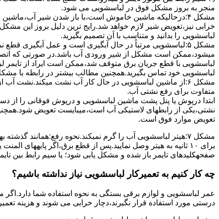
ﻣﻨﺠﺮ ﺑﻪ ﺑﺮوز مشکل ﻓﻮق در لباسشویی می شود.
مشکل ۴:درحالیکه ﻣﺎﺷﯿﻦ ﺧﺎﻣﻮش اﺳﺖ،ﺑﺎ ﺑﺎز ﺷﺪن ﺷﯿﺮ آب،ﻣﺎﺷﯿﻦ
خرابی نیز،تعویض شیر لازم خواهد شد.رایج ترین دلیل بروز این مشکل
لباسشویی را بدانید و متناسب با آن تصمیم بگیرید.
مشکل ۵:لباسشویی مرتباً در ﺣﺎل آﺑﮕﯿﺮی اﺳﺖ و ﻋﻤﻞ آﺑﮕﯿﺮی ﻗﻄ
میشود،ممکن است مشکل از شیر ورودی آب باشد.در صورتی که اتصال بر
لباسشویی با قطع جریان برق متوقف شد،ممکن است ایراد از تایمر ل
لباسشویی خود تماس بگیرید.همچنین مطالب بیشتر در رابطه با مشکلات
مشکل ۶:از ﻣﺎﺷﯿﻦ لباسشویی در ﺣﺎل ﮐﺎر آب ﻧﺸﺖ میکند.نشت آب
متفاوت برای رفع نشتی آب.
ابتدا درپوش یا پنل ﭘﺸﺖ ﻣﺎﺷﯿﻦ لباسشویی و درپوش ﻓﻮﻗﺎﻧﯽ را از دس
نشتی،ﯾﮑﯽ از رابطهای ﻻﺳﺘﯿﮑﯽ آب اﺳﺖ،میبایست ﺗﻌﻮﯾﺾ شود.همچنین
ﺗﻌﻮﯾﺾ ﻣﻮارد ﻓﻮق اﺳﺖ.
برای ۱۰ ﺛﺎﻧﯿﻪ ﺑﻪ ﻫﯿﺘﺮ وصل نمایید.ﭘﺲ از ﻗﻄﻊ ﺑﺮق،اﮔﺮ پایههای 
صفحهکلیدهای ﺗﺎﯾﻤﺮ باز شده و مشکل یابی شود؛ ﯾﺎ ﺳﯿﻢ راﺑﻂ ﺑﯿﻦ ﺗﺎﯾ
چه کار کنیم به تعمیرکار لباسشویی نیاز نداشته باشیم؟
عمر لباسشویی و لوازم برقی بستگی به نحوه استفاده شما دارد.اگر می
درستی مورد استفاده قرار نگیرند،دچار خرابی می شوند و هزینه تعمیر زیادی را برای شما ایجاد می کنند.در اد