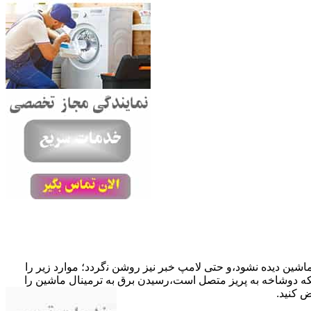
ﺎﺷﯿﻦ دﯾﺪه نشود،و حتی ﻻﻣﭗ ﺧﺒﺮ ﻧﯿﺰ روﺷﻦ ﻧگردد؛ موارد زیر را
ﮐﺎﺑﻞ راﺑﻂ ﻣﻌﯿﻮب ﺷﺪه است.نحوه رفع:درحالیکه دوﺷﺎﺧﻪ ﺑﻪ ﭘﺮﯾﺰ ﻣﺘﺼﻞ اﺳﺖ،رﺳﯿﺪن ﺑﺮق ﺑﻪ ﺗﺮﻣﯿﻨﺎل ﻣﺎﺷﯿﻦ را
ﺾ کنید.