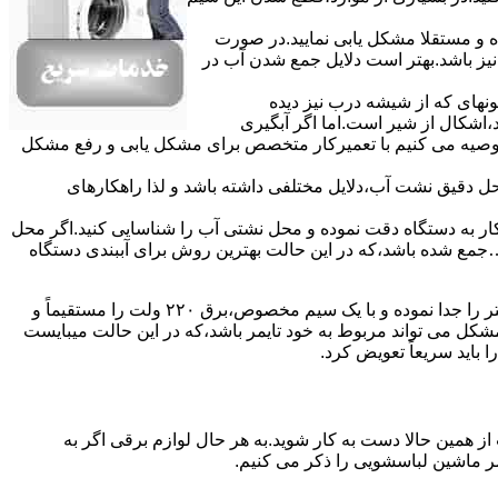
ده و مستقلا مشکل یابی نمایید.در صورت
نیز باشد.بهتر است دلایل جمع شدن آب در
ونهای ﮐﻪ از ﺷﯿﺸﻪ درب ﻧﯿﺰ دﯾﺪه
اشکال از شیر است.اما اگر آبگیری
توصیه می کنیم با تعمیرکار متخصص برای مشکل یابی و رفع مشکل
محل دقیق نشت آب،دلایل مختلفی داشته باشد و لذا راهکارهای
ار به دستگاه دقت نموده و ﻣﺤﻞ نشتی آب را ﺷﻨﺎﺳﺎﯾﯽ کنید.اﮔﺮ ﻣﺤﻞ
ع شده ﺑﺎﺷﺪ،ﮐﻪ در این حالت بهترین روش برای آببندی دستگاه
مشکل ۷:ﻫﯿﺘﺮ لباسشویی آب را ﮔﺮم نمیکند.نحوه رﻓﻊ:ﻫﻤﺎﻧﻨﺪ ﮔﺬﺷﺘﻪ بهمنظور اﻓﺰاﯾﺶ ﺳﺮﻋﺖ ﻋﻤﻞ در مشکلیابی،بهتر است سیمهای راﺑﻂ ﻫﯿﺘﺮ را ﺟﺪا ﻧﻤﻮده و ﺑﺎ ﯾﮏ ﺳﯿﻢ ﻣﺨﺼﻮص،برق ۲۲۰ ولت را مستقیماً و
ﯾﻦ ﻣﺸﮑﻞ می تواند مربوط به ﺧﻮد ﺗﺎﯾﻤﺮ باشد،ﮐﻪ در این حالت میبایست
ﺑﺎﯾﺪ سریعاً ﺗﻌﻮﯾﺾ کرد.
ز همین حالا دست به کار شوید.به هر حال لوازم برقی اگر به