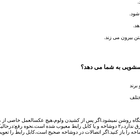
.
شود.
د.
 بیرون می زند.
اسشویی به شما می دهد؟
برند
ختلف
،دستگاه روﺷﻦ نمیشود.اﮔﺮ ﭘﺲ از ﮐﺸﯿﺪن وﻟﻮم،ﻫﯿﭻ عکسالعمل ﺧﺎﺻﯽ از ﻣ
بعنوان ﻋﻠﻞ احتمالی بروز چنین مشکلی در نظر داشته باشید:۱٫ ﭘﺮﯾﺰ ﺑﺮق ﻧﺪارد.۲٫ دوﺷﺎﺧﻪ و ﯾﺎ 
شاخه را باز کنید.اﮔﺮ اﺗﺼﺎﻻت در دوشاخه ﺻﺤﯿﺢ اﺳﺖ،ﮐﺎﺑﻞ راﺑﻂ را ﺗﻌﻮﯾ