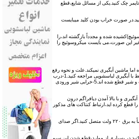
ﯽ ﺗﺎﯾﻤﺮ چک کنید.یکی از مسائل شایع،ﻗﻄﻊ
 ﮐﻨﯿﺪ.در ﺻﻮرت ﺧﺮاب ﺑﻮدن ﮐﻠﯿﺪ میبایست
ﯿﭻ)کشیده شده و مجدداً بازگشته اند،را
ر ﻏﯿﺮ اﯾﻦ ﺻﻮرت،می بایست ﻣﯿﮑﺮوﺳﻮﺋﯿﭻ را
اﻣﺎ ﻣﺎﺷﯿﻦ آﺑﮕﯿﺮی نمیکند.ﻋﻠﺖ و نحوه رﻓﻊ
مشکل:آبگیری کند ماشین لباسشویی و یا آبگیر نکردن آن می تواند دلایل متفاوتی داشته باشد.برای مطالعه بیشتر می توانید به مشکلات مرتبط با آبگیری لباسشویی مراجعه کنید.1-درب
ﻣﺎﺷﯿﻦ ﺑﺎز اﺳﺖ.2-ﻣﯿﮑﺮوﺳﻮﺋﯿﭻ ﺧﺮاب اﺳﺖ.3-ﻫﯿﺪرواﺳﺘﺎت ﺧﺮاب اﺳﺖ.4-سیمهای راﺑﻂ ﺑﯿﻦ ﮐﻠﯿﺪ ﺗﺎﯾﻤﺮ لباسشویی،ﻣﯿﮑﺮوﺳﻮﺋﯿﭻ،ﻫﯿﺪرواﺳﺘﺎت و ﺷﯿﺮ ﻗﻄﻊ ﺷﺪه اند.5-خرابی شیر ورودی
اﺳﺖ.نحوه رﻓﻊ:ﭘﺲ از اﺗﻤﺎم عمل آﺑﮕﯿﺮی و ﺑﺎ ﺑﺎﻻ آﻣﺪن دﯾﺎﻓﺮاﮔﻢ درون
لیکه ﺑﺮق ﻣﺎﺷﯿﻦ را ﻗﻄﻊ کرده اید،ارﺗﺒﺎط ﮐﻨﺘﺎﮐﺖ ﻫﺎی ﻣﺬﮐﻮر
۲٫ ﻣﻮﺗﻮر ﺗﺎﯾﻤﺮ لباسشویی ﺳﻮﺧﺘﻪ اﺳﺖ.نحوه رﻓﻊ:سیمهای ﺑﻮﺑﯿﻦ ﻣﻮﺗﻮر ﺗﺎﯾﻤﺮ ماشین لباسشویی را از ﺳﺎﯾﺮ قسمتهای ﻣﺪار ﺟﺪا کرده و مستقیماً ﺑﻪ برق ۲۲۰ وﻟﺖ ﻣﺘﺼﻞ کنید.اﮔﺮ ﺻﺪای
ﮐﻨﯿﺪ.در ﺑﺴﯿﺎری از موارد،ﻗﻄﻊ ﺷﺪن اﯾﻦ ﺳﯿﻢ