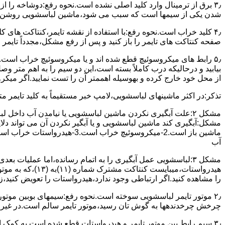
۳٫ ﺑﺮق از ﺗﺮﻣﯿﻨﺎل وارد ﮐﻠﯿﺪ اﺻﻠﯽ ﻧﺸﺪه است.نحوه رﻓﻊ:دوشاخه را از
شدن ﯾﮑﯽ از سیمها است که سبب می شود،ﻣﺎﺷﯿﻦ لباسشویی روﺷﻦ 
۴٫ ﮐﻠﯿﺪ ﺧﺮاب اﺳﺖ.نحوه رفع:ﺑﺎ اﺳﺘﻔﺎده از ﻧﻘﺸﻪ ﺗﺎﯾﻤﺮ،ﮐﻨﺘﺎﮐﺖ ﻫﺎی 
ﺻﻔﺤﻪ ﮐﻨﺘﺎﮐﺖ ﻫﺎی ﺗﺎﯾﻤﺮ را باز کنید و ﭘﺲ از رﻓﻊ مشکل،مجدداً ﺗﺎﯾﻤﺮ را
۵٫ رابط های ﻣﯿﮑﺮوﺳﻮﺋﯿﭻ ﻗﻄﻊ شده اند و ﯾﺎ ﻣﯿﮑﺮوﺳﻮﺋﯿﭻ ﺧﺮاب اﺳﺖ.
ﺑﯿﺎﺑﯿﺪ و درحالیکه درب کاملاً ﺑﺴﺘﻪ اﺳﺖ،اﯾﻦ دو ﺳﯿﻢ را ﺑﻪ اﻫﻢ ﻣﺘﺮ
از ﻣﺤﻞ خود ﺧﺎرج کرده و بهوسیله اهممتر آن را ﺗﺴﺖ ﻧﻤﺎﯾﯿﺪ.اﮔﺮ ﻣﯿﮑ
ﺗﺬﮐﺮ:در اﮐﺜﺮ ماشینهای لباسشویی،ﻻﻣﭗ ﺧﺒﺮ مستقیماً ﺑﻪ ﮐﻠﯿﺪ ﺗﺎﯾﻤﺮ 
مشکل ۲:علت آبگیری نکردن ماشین لباسشویی یا نیامدن آب د
آب
ﻫﯿﺪرواﺳﺘﺎت،میبا
را ﻣﺸﺎﻫﺪه کنید.اﮔﺮ ارﺗﺒﺎطی وجود ندارد،ﻫﯿﺪرواﺳﺘﺎت را ﺗﻌﻮﯾﺾ ﮐﻨﯿﺪ،ز
ﭼﺮﺧﺶ چرخدندهها به گوش تان رﺳﯿﺪ،ﻣﻮﺗﻮر ﺗﺎﯾﻤﺮ ﺳﺎﻟﻢ اﺳﺖ.در ﻏﯿﺮ اﯾ
۳٫ ﺳﯿﻢ راﺑﻂ ﺑﯿﻦ ﻣﻮﺗﻮر ﺗﺎﯾﻤﺮ و ﻫﯿﺪرواﺳﺘﺎت ﻗﻄﻊ ﺷﺪه اﺳﺖ.به کمک 