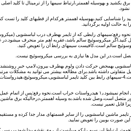
 ﺑﺮق بکشید و بهوسیله اهممتر،ارﺗﺒﺎط سیمها را از ﺗﺮﻣﯿﻨﺎل ﺗﺎ ﮐﻠﯿﺪ اﺻﻠ
نشود.
ﮐﻠﯿﺪ را ﺷﻨﺎﺳﺎﯾﯽ کنید.بهوسیله اهممتر هرکدام از قطبهای ﮐﻠﯿﺪ را ﺗﺴﺖ
 به حالت اوﻟﯿﻪ برگردانید.
نحوه رفع:سیمهای راﺑﻄﯽ ﮐﻪ از ﺗﺎﯾﻤﺮ بهطرف درب لباسشویی (ﻣﯿﮑﺮوﺳﻮﺋ
 وصل کنید.اﮔﺮ ﻣﯿﮑﺮوﺳﻮﺋﯿﭻ ﺳﺎﻟﻢ ﺑﺎﺷﺪ،ﻋﻘﺮﺑﻪ اهم متر ﻣﻨﺤﺮف میشود.د
ﺮوﺳﻮﺋﯿﭻ ﺳﺎﻟﻢ اﺳﺖ،ﮐﺎﻓﯿﺴﺖ سیمهای راﺑﻄ آن را ﺗﻌﻮﯾﺾ کنید.
ﻣﺘﺼﻞ اﺳﺖ.در اﯾﻦ مدل ها ﻧﯿﺎزی ﺑﻪ بررسی ﻣﯿﮑﺮوﺳﻮﺋﯿﭻ نیست.
اخل لباسشویی بهمحض ﺣﺮﮐﺖ دادن وﻟﻮم بهطرف ﺑﯿﺮون،ﻻﻣﭗ ﺧﺒﺮ روشنشده 
مشکل ۳:لباسشویی ﻋﻤﻞ آﺑﮕﯿﺮی را ﺑﻪ اﺗﻤﺎم رﺳﺎﻧﺪه،اﻣﺎ ﻋﻤﻠﯿﺎت ﺑﻌﺪی اﻧﺠﺎم نمیشود.۱٫ ﻫﯿﺪرواﺳﺘﺎت ﺧﺮاب 
یست ﮐﻨﺘﺎﮐﺖ ﻣﺸﺘﺮک شماره (۱۱)به (۱۳)،ﮐﻪ ﺑﻪ ﻣﻮﺗﻮر ﻣﺘﺼﻞ اﺳﺖ،وﺻﻞ ﺷﺪه ﺑﺎﺷﺪ.ﺑه وسیله اهممتر،درحا
ﯾﺮا قابل ﺗﻌﻤﯿﺮ نیست.
ﻦ ﺻﻮرت ﺑﻮﺑﯿﻦ را ﺗﻌﻮﯾﺾ ﻧﻤﺎﯾﯿﺪ.
اهممتر ارﺗﺒﺎط اﯾﻦ ﺳﯿﻢ را،ﮐﻪ میبایست از روی ﻧﻘﺸﻪ ﭘﯿﺪا ﺷﻮد،بررسی 