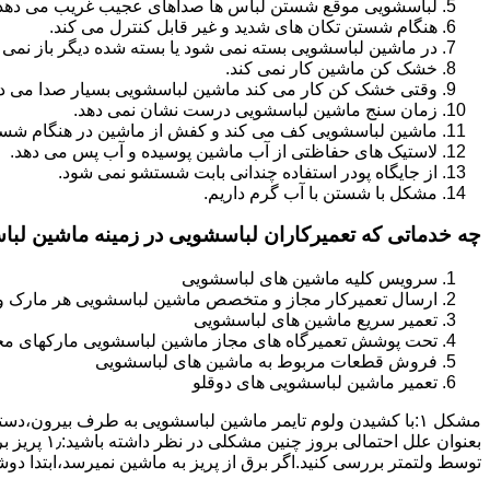
لباسشویی موقع شستن لباس ها صداهای عجیب غریب می دهد
هنگام شستن تکان های شدید و غیر قابل کنترل می کند.
در ماشین لباسشویی بسته نمی شود یا بسته شده دیگر باز نمی 
خشک کن ماشین کار نمی کند.
وقتی خشک کن کار می کند ماشین لباسشویی بسیار صدا می ده
زمان سنج ماشین لباسشویی درست نشان نمی دهد.
ماشین لباسشویی کف می کند و کفش از ماشین در هنگام شستن
لاستیک های حفاظتی از آب ماشین پوسیده و آب پس می دهد.
از جایگاه پودر استفاده چندانی بابت شستشو نمی شود.
مشکل با شستن با آب گرم داریم.
چه خدماتی که تعمیرکاران لباسشویی در زمینه ماشین لب
سرویس کلیه ماشین های لباسشویی
ارسال تعمیرکار مجاز و متخصص ماشین لباسشویی هر مارک و 
تعمیر سریع ماشین های لباسشویی
تحت پوشش تعمیرگاه های مجاز ماشین لباسشویی مارکهای م
فروش قطعات مربوط به ماشین های لباسشویی
تعمیر ماشین لباسشویی های دوقلو
مشکل ۱:ﺑﺎ ﮐﺸﯿﺪن وﻟﻮم ﺗﺎﯾﻤﺮ ماشین لباسشویی به طرف ﺑﯿﺮون
ﺗﻮﺳﻂ ولتمتر بررسی ﮐﻨﯿﺪ.اﮔﺮ ﺑﺮق از ﭘﺮﯾﺰ ﺑﻪ ﻣﺎﺷﯿﻦ نمیرسد،اﺑﺘﺪا دو