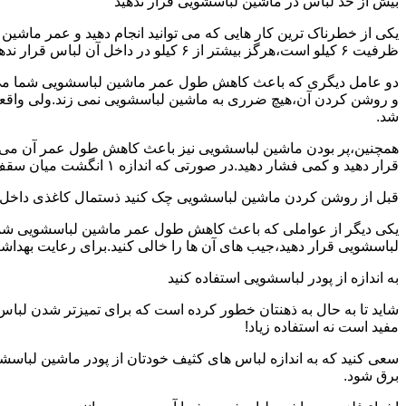
بیش از حد لباس در ماشین لباسشویی قرار ندهید
یکی از خطرناک ترین کار هایی که می توانید انجام دهید و عمر ماش
ظرفیت ۶ کیلو است،هرگز بیشتر از ۶ کیلو در داخل آن لباس قرار ندهید.این کار باعث می شود که عمر ماشین لباسشویی شما به شدت افزایش پیدا کند.
دو عامل دیگری که باعث کاهش طول عمر ماشین لباسشویی شما می شو
و روشن کردن آن،هیچ ضرری به ماشین لباسشویی نمی زند.ولی واق
شد.
همچنین،پر بودن ماشین لباسشویی نیز باعث کاهش طول عمر آن می شود
قرار دهید و کمی فشار دهید.در صورتی که اندازه ۱ انگشت میان سقف ماشین لباسشویی و لباس ها وجود داشت،دیگر نباید ماشین لباسشویی را پر کنید.
قبل از روشن کردن ماشین لباسشویی چک کنید ذستمال کاغذی داخل 
یکی دیگر از عواملی که باعث کاهش طول عمر ماشین لباسشویی شما می 
لباسشویی قرار دهید،جیب های آن ها را خالی کنید.برای رعایت بهداش
به اندازه از پودر لباسشویی استفاده کنید
شاید تا به حال به ذهنتان خطور کرده است که برای تمیزتر شدن لباس
مفید است نه استفاده زیاد!
سعی کنید که به اندازه لباس های کثیف خودتان از پودر ماشین لباسش
برق شود.