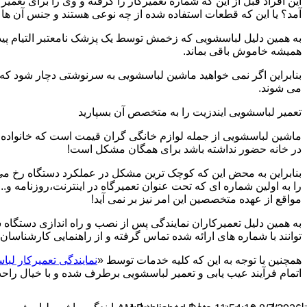
این افراد قبل از این که شماره تعمیرکار را گرفته و وی را برای تعم
آمد؟ یا این که قطعات استفاده شده از چه نوعی هستند و جنس آن ها
به همین دلیل لباسشویی که زخمش توسط یک پزشک نامعتبر التیام پید
همیشه خاموش باقی بماند.
بنابراین اگر نمی خواهید ماشین لباسشویی به سرنوشتی دچار شود که غ
می شوند.
تعمیر لباسشویی ایندزیت را به متخصص آن بسپارید
ماشین لباسشویی از جمله لوازم خانگی گران قیمت است که خانواده ها
در خانه حضور نداشته باشد برای همگان مشکل است!
بنابراین به محض این که کوچک ترین مشکل در عملکرد دستگاه رخ می د
را به اولین شماره ای که تحت عنوان تعمیرگاه در اینترنت،روزنامه و.
مواقع از عهده متخصصین این امر نیز بر نمی آید!
به همین دلیل تعمیرکاران نمایندگی پس از نصب و راه اندازی دستگاه 
توانند با شماره های ارائه شده تماس گرفته و از راهنمایی کارشناسان 
همچنین با توجه به این که کلیه خدمات توسط «
نمایندگی تعمیرکار ل
اتمام فرآیند عیب یابی و تعمیر لباسشویی برطرف شده و با خیال راحت 