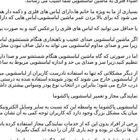
اشیاء فلزی به ماشین لباسشویی شما آسیب می رسانند.
بسیاری از ما به ویژه ما خانم ها،دارای لباس های فلزی و دکمه دار 
می شود که برای بالا بردن عمر ماشین لباسشویی،لباس هایی که دارای
یا حداقل می توانید که لباس های فلزی را برعکس کنید و به صورت 
اگر ماشین لباسشویی صدای عجیب و ناهنجاری هنگام شستشوی لباس ها 
زیرا سر و صدای مداوم لباسشویی می تواند به دلیل صاف نبودن محل 
اما در صورتی که گاه ماشین لباسشویی هنگام شستشو سر و صدا دارد
تنظیم کنید،زیرا سر و صدای بی حد و اندازه لباسشویی مربوط به س
از دیگر مشکلاتی که تنها به استفاده نادرست کاربران از لباسشویی م
از لباسشویی خارج می شوند که پودر شوینده استفاده شده به درستی 
درب خارج می شود؛ بنابراین در انتخاب نوع پودر وسواس بیشتری داشته
نمایندگی مجاز و تعمیر لباسشویی پاکشوما
لباسشویی پاکشوما به واسطه این که نسبت به سایر وسایل الکترونیکی 
میان یک مشکل بزرگ وجود دارد که کاربران توجه کمی به آن نشان می ده
برخی از افراد بدون این که از خدمات نمایندگی مجاز استفاده کرده باش
آن ها نزدیک تر بوده و چند باری کار آن را دیده اند کمک بگیرند!