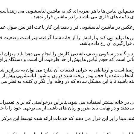
هستیم.این لباس ها با هر ضربه ای که به ماشین لباسشویی می زنند،آس
 دکمه های فلزی می باشند را در ماشین قرار ندهید.
برعکس در ماشین لباسشویی قرار دهید.این کار باعث افزایش طول عم
تولید می کند و آرامش را از خانه شما گرفته،بهتر است وضعیت قرارگ
قرارگیری آن رخ داده باشد.
 و گاه در سکوتی وصف ناشدنی کارش را انجام می دهد! باید میزان ل
اعاتی است که حجم لباس ها بیش از حد ظرفیت آن است و دستگاه برای
رتبط است و ارتباطی به خرابی قطعات آن ندارد می توان به سرازیر شد
انتخاب نشده یا حجم پودر ریخته شده درون ماشین لباسشویی بیش از ح
 باشید تا با این مشکل ساده که در وهله اول نگران کننده به نظر می
در خانه بیشتر استفاده می شود،بنابراین درخواستی که برای تعمیرات 
ند و در نهایت باید ضرر و زیان های ناشی از بی توجهی خود را با خری
ند،مبنا را بر این قرار می دهند که خدمات ارائه شده توسط این مرکز د