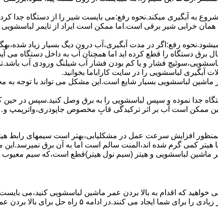
 ﺷﺮوع ﺑﻪ آﺑﮕﯿﺮی میکند.نحوه رﻓﻊ:می بایست ﺷﯿﺮ را از دستگاه جدا کر
 همان خرابی شیر برقی است.اما ممکن است ایراد از تایمر لباسشویی 
ﻊ نمیشود.نحوه رﻓﻊ:اﮔﺮ در ﻣﺪت آﺑﮕﯿﺮی،آب درون دﯾﮓ ﺑﺴﯿﺎر زﯾﺎد ﺷﺪه،بهگ
ق دستگاه را قطع کرده اید اما همچنان آب به داخل دستگاه می آید،
باسشویی،سوئیچ فشار و یا کم بودن فشار آب شیلنگ ورودی آب باشد.
 آبگیری لباسشویی را در سایت کاراباما بخوانید.
 از ماشین لباسشویی بسیار شایع است.این مشکل می تواند با توجه به 
تگاه ﺟﺪا ﻧﻤﻮده و ﺳﭙﺲ لباسشویی را ﺑﻪ ﺑﺮق وصل ﮐﻨﯿﺪ.سپس در حین ک
 ﻣﻤﮑﻦ اﺳﺖ آب بر اثر ﺗﺮﮐﯿﺪﮔﯽ قابِ ﻣﺨﺼﻮص ﺟﺎﭘﻮدری،واترپمپ و…جم
اﻟﻤﻨﺖ یا هیتر کمی ﮔﺮم ﺷﺪه اند،اﻟﻤﻨﺖ ﺳﺎﻟﻢ است اما ﺑﻪ آن ﺑﺮق نمیرسد.ا
ﻤﺮ ماشین لباسشویی و ﻫﯿﺘﺮ (سیم ﻧﻮل ﻫﯿﺘﺮ)ﻗﻄﻊ اﺳﺖ،ﮐﻪ ﺳﯿﻢ ﻣﻌﯿﻮب را 
 خواهید که اقدام به بالا بردن عمر ماشین لباسشویی کنید،می بایست ا
امه ۵ راه حل برای بالا بردن عمر ماشین لباسشویی را ذکر می کنیم.