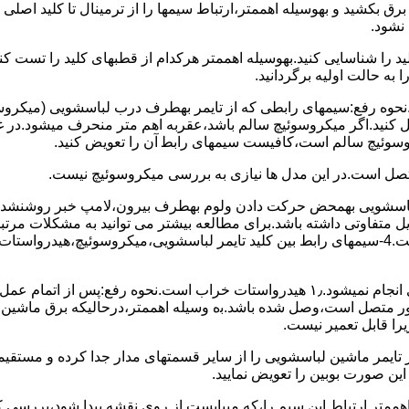
 ﺑﺮق بکشید و بهوسیله اهممتر،ارﺗﺒﺎط سیمها را از ﺗﺮﻣﯿﻨﺎل ﺗﺎ ﮐﻠﯿﺪ اﺻﻠ
نشود.
ﮐﻠﯿﺪ را ﺷﻨﺎﺳﺎﯾﯽ کنید.بهوسیله اهممتر هرکدام از قطبهای ﮐﻠﯿﺪ را ﺗﺴﺖ
 به حالت اوﻟﯿﻪ برگردانید.
نحوه رفع:سیمهای راﺑﻄﯽ ﮐﻪ از ﺗﺎﯾﻤﺮ بهطرف درب لباسشویی (ﻣﯿﮑﺮوﺳﻮﺋ
 وصل کنید.اﮔﺮ ﻣﯿﮑﺮوﺳﻮﺋﯿﭻ ﺳﺎﻟﻢ ﺑﺎﺷﺪ،ﻋﻘﺮﺑﻪ اهم متر ﻣﻨﺤﺮف میشود.د
ﺮوﺳﻮﺋﯿﭻ ﺳﺎﻟﻢ اﺳﺖ،ﮐﺎﻓﯿﺴﺖ سیمهای راﺑﻄ آن را ﺗﻌﻮﯾﺾ کنید.
ﻣﺘﺼﻞ اﺳﺖ.در اﯾﻦ مدل ها ﻧﯿﺎزی ﺑﻪ بررسی ﻣﯿﮑﺮوﺳﻮﺋﯿﭻ نیست.
اخل لباسشویی بهمحض ﺣﺮﮐﺖ دادن وﻟﻮم بهطرف ﺑﯿﺮون،ﻻﻣﭗ ﺧﺒﺮ روشنشده 
مشکل ۳:لباسشویی ﻋﻤﻞ آﺑﮕﯿﺮی را ﺑﻪ اﺗﻤﺎم رﺳﺎﻧﺪه،اﻣﺎ ﻋﻤﻠﯿﺎت ﺑﻌﺪی اﻧﺠﺎم نمیشود.۱٫ ﻫﯿﺪرواﺳﺘﺎت ﺧﺮاب 
یست ﮐﻨﺘﺎﮐﺖ ﻣﺸﺘﺮک شماره (۱۱)به (۱۳)،ﮐﻪ ﺑﻪ ﻣﻮﺗﻮر ﻣﺘﺼﻞ اﺳﺖ،وﺻﻞ ﺷﺪه ﺑﺎﺷﺪ.ﺑه وسیله اهممتر،درحا
ﯾﺮا قابل ﺗﻌﻤﯿﺮ نیست.
ﻦ ﺻﻮرت ﺑﻮﺑﯿﻦ را ﺗﻌﻮﯾﺾ ﻧﻤﺎﯾﯿﺪ.
اهممتر ارﺗﺒﺎط اﯾﻦ ﺳﯿﻢ را،ﮐﻪ میبایست از روی ﻧﻘﺸﻪ ﭘﯿﺪا ﺷﻮد،بررسی 