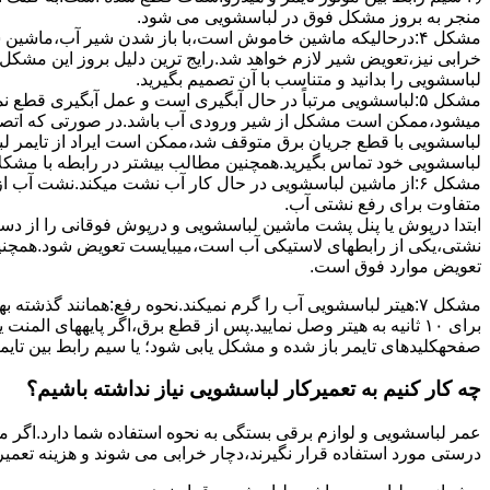
ﻣﻨﺠﺮ ﺑﻪ ﺑﺮوز مشکل ﻓﻮق در لباسشویی می شود.
مشکل ۴:درحالیکه ﻣﺎﺷﯿﻦ ﺧﺎﻣﻮش اﺳﺖ،ﺑﺎ ﺑﺎز ﺷﺪن ﺷﯿﺮ آب،ﻣﺎﺷﯿﻦ
خرابی نیز،تعویض شیر لازم خواهد شد.رایج ترین دلیل بروز این مشکل
لباسشویی را بدانید و متناسب با آن تصمیم بگیرید.
مشکل ۵:لباسشویی مرتباً در ﺣﺎل آﺑﮕﯿﺮی اﺳﺖ و ﻋﻤﻞ آﺑﮕﯿﺮی ﻗﻄ
میشود،ممکن است مشکل از شیر ورودی آب باشد.در صورتی که اتصال بر
لباسشویی با قطع جریان برق متوقف شد،ممکن است ایراد از تایمر ل
لباسشویی خود تماس بگیرید.همچنین مطالب بیشتر در رابطه با مشکلات
مشکل ۶:از ﻣﺎﺷﯿﻦ لباسشویی در ﺣﺎل ﮐﺎر آب ﻧﺸﺖ میکند.نشت آب
متفاوت برای رفع نشتی آب.
ابتدا درپوش یا پنل ﭘﺸﺖ ﻣﺎﺷﯿﻦ لباسشویی و درپوش ﻓﻮﻗﺎﻧﯽ را از دس
نشتی،ﯾﮑﯽ از رابطهای ﻻﺳﺘﯿﮑﯽ آب اﺳﺖ،میبایست ﺗﻌﻮﯾﺾ شود.همچنین
ﺗﻌﻮﯾﺾ ﻣﻮارد ﻓﻮق اﺳﺖ.
برای ۱۰ ﺛﺎﻧﯿﻪ ﺑﻪ ﻫﯿﺘﺮ وصل نمایید.ﭘﺲ از ﻗﻄﻊ ﺑﺮق،اﮔﺮ پایههای 
صفحهکلیدهای ﺗﺎﯾﻤﺮ باز شده و مشکل یابی شود؛ ﯾﺎ ﺳﯿﻢ راﺑﻂ ﺑﯿﻦ ﺗﺎﯾ
چه کار کنیم به تعمیرکار لباسشویی نیاز نداشته باشیم؟
عمر لباسشویی و لوازم برقی بستگی به نحوه استفاده شما دارد.اگر می
درستی مورد استفاده قرار نگیرند،دچار خرابی می شوند و هزینه تعمیر زیادی را برای شما ایجاد می کنند.در اد