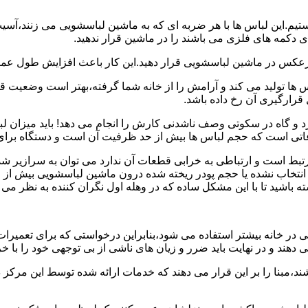
هستیم.این لباس ها با هر ضربه ای که به ماشین لباسشویی می زنند،آس
 دکمه های فلزی می باشند را در ماشین قرار ندهید.
برعکس در ماشین لباسشویی قرار دهید.این کار باعث افزایش طول عم
تولید می کند و آرامش را از خانه شما گرفته،بهتر است وضعیت قرارگ
قرارگیری آن رخ داده باشد.
 و گاه در سکوتی وصف ناشدنی کارش را انجام می دهد! باید میزان ل
اعاتی است که حجم لباس ها بیش از حد ظرفیت آن است و دستگاه برای
رتبط است و ارتباطی به خرابی قطعات آن ندارد می توان به سرازیر شد
انتخاب نشده یا حجم پودر ریخته شده درون ماشین لباسشویی بیش از ح
 باشید تا با این مشکل ساده که در وهله اول نگران کننده به نظر می
در خانه بیشتر استفاده می شود،بنابراین درخواستی که برای تعمیرات 
ند و در نهایت باید ضرر و زیان های ناشی از بی توجهی خود را با خری
ند،مبنا را بر این قرار می دهند که خدمات ارائه شده توسط این مرکز د