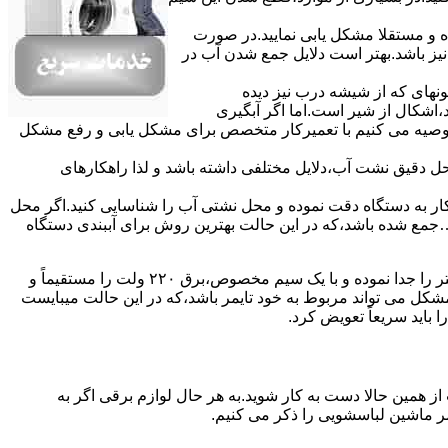
ده و مستقلا مشکل یابی نمایید.در صورت
نیز باشد.بهتر است دلایل جمع شدن آب در
ونهای ﮐﻪ از ﺷﯿﺸﻪ درب ﻧﯿﺰ دﯾﺪه
اشکال از شیر است.اما اگر آبگیری
توصیه می کنیم با تعمیرکار متخصص برای مشکل یابی و رفع مشکل
محل دقیق نشت آب،دلایل مختلفی داشته باشد و لذا راهکارهای
ار به دستگاه دقت نموده و ﻣﺤﻞ نشتی آب را ﺷﻨﺎﺳﺎﯾﯽ کنید.اﮔﺮ ﻣﺤﻞ
ع شده ﺑﺎﺷﺪ،ﮐﻪ در این حالت بهترین روش برای آببندی دستگاه
مشکل ۷:ﻫﯿﺘﺮ لباسشویی آب را ﮔﺮم نمیکند.نحوه رﻓﻊ:ﻫﻤﺎﻧﻨﺪ ﮔﺬﺷﺘﻪ بهمنظور اﻓﺰاﯾﺶ ﺳﺮﻋﺖ ﻋﻤﻞ در مشکلیابی،بهتر است سیمهای راﺑﻂ ﻫﯿﺘﺮ را ﺟﺪا ﻧﻤﻮده و ﺑﺎ ﯾﮏ ﺳﯿﻢ ﻣﺨﺼﻮص،برق ۲۲۰ ولت را مستقیماً و
ﯾﻦ ﻣﺸﮑﻞ می تواند مربوط به ﺧﻮد ﺗﺎﯾﻤﺮ باشد،ﮐﻪ در این حالت میبایست
ﺑﺎﯾﺪ سریعاً ﺗﻌﻮﯾﺾ کرد.
ز همین حالا دست به کار شوید.به هر حال لوازم برقی اگر به