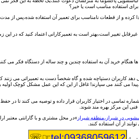
یر لباسشویی پاکشوما به منزلشان دعوت کنند،یک لحظه به این فکر نمی کن
 برای استفاده مناسب است یا خیر؟
ا کرده و از قطعات نامناسب برای تعمیر آن استفاده شده،پس از مدت 
یرقابل تغییر است،بهتر است به تعمیرکارانی اعتماد کنید که در این ز
 هنگام خرید آن به استفاده چندین و چند ساله از دستگاه فکر می کنند
هد کاربران دستپاچه شده و گاه شخصاً دست به تعمیراتی می زنند که 
..پیدا می کنند می سپارند! غافل از این که این عمل مشکل کوچک اولیه
شماره تماسی در اختیار کاربران قرار داده و توصیه می کنند تا در ح
فنی این مرکز بهره مند شوند.
اسشویی در شیراز،منطقه شیراز
»در محل مشتری و با گارانتی معتبر ارا
نند از آن استفاده کنند.
☞☏
tel:09368059612