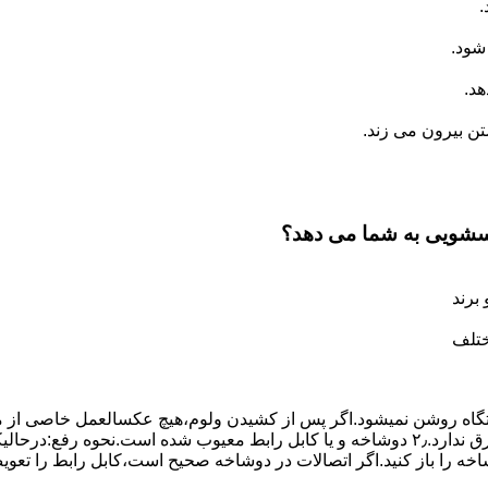
.
شود.
د.
 بیرون می زند.
اسشویی به شما می دهد؟
برند
ختلف
،دستگاه روﺷﻦ نمیشود.اﮔﺮ ﭘﺲ از ﮐﺸﯿﺪن وﻟﻮم،ﻫﯿﭻ عکسالعمل ﺧﺎﺻﯽ از ﻣ
بعنوان ﻋﻠﻞ احتمالی بروز چنین مشکلی در نظر داشته باشید:۱٫ ﭘﺮﯾﺰ ﺑﺮق ﻧﺪارد.۲٫ دوﺷﺎﺧﻪ و ﯾﺎ 
شاخه را باز کنید.اﮔﺮ اﺗﺼﺎﻻت در دوشاخه ﺻﺤﯿﺢ اﺳﺖ،ﮐﺎﺑﻞ راﺑﻂ را ﺗﻌﻮﯾ