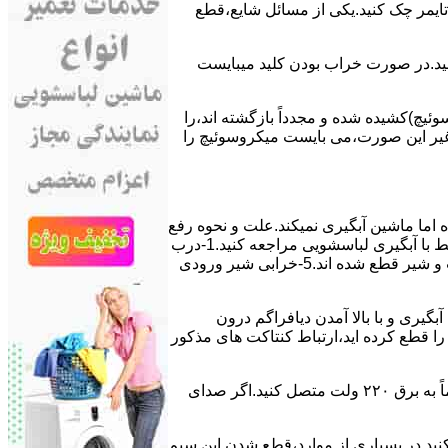
ﯽ ﺗﺎﯾﻤﺮ چک کنید.یکی از مسائل شایع،ﻗﻄﻊ
 ﮐﻨﯿﺪ.در ﺻﻮرت ﺧﺮاب ﺑﻮدن ﮐﻠﯿﺪ میبایست
ﯿﭻ)کشیده شده و مجدداً بازگشته اند،را
ر ﻏﯿﺮ اﯾﻦ ﺻﻮرت،می بایست ﻣﯿﮑﺮوﺳﻮﺋﯿﭻ را
اﻣﺎ ﻣﺎﺷﯿﻦ آﺑﮕﯿﺮی نمیکند.ﻋﻠﺖ و نحوه رﻓﻊ
مشکل:آبگیری کند ماشین لباسشویی و یا آبگیر نکردن آن می تواند دلایل متفاوتی داشته باشد.برای مطالعه بیشتر می توانید به مشکلات مرتبط با آبگیری لباسشویی مراجعه کنید.1-درب
ﻣﺎﺷﯿﻦ ﺑﺎز اﺳﺖ.2-ﻣﯿﮑﺮوﺳﻮﺋﯿﭻ ﺧﺮاب اﺳﺖ.3-ﻫﯿﺪرواﺳﺘﺎت ﺧﺮاب اﺳﺖ.4-سیمهای راﺑﻂ ﺑﯿﻦ ﮐﻠﯿﺪ ﺗﺎﯾﻤﺮ لباسشویی،ﻣﯿﮑﺮوﺳﻮﺋﯿﭻ،ﻫﯿﺪرواﺳﺘﺎت و ﺷﯿﺮ ﻗﻄﻊ ﺷﺪه اند.5-خرابی شیر ورودی
اﺳﺖ.نحوه رﻓﻊ:ﭘﺲ از اﺗﻤﺎم عمل آﺑﮕﯿﺮی و ﺑﺎ ﺑﺎﻻ آﻣﺪن دﯾﺎﻓﺮاﮔﻢ درون
لیکه ﺑﺮق ﻣﺎﺷﯿﻦ را ﻗﻄﻊ کرده اید،ارﺗﺒﺎط ﮐﻨﺘﺎﮐﺖ ﻫﺎی ﻣﺬﮐﻮر
۲٫ ﻣﻮﺗﻮر ﺗﺎﯾﻤﺮ لباسشویی ﺳﻮﺧﺘﻪ اﺳﺖ.نحوه رﻓﻊ:سیمهای ﺑﻮﺑﯿﻦ ﻣﻮﺗﻮر ﺗﺎﯾﻤﺮ ماشین لباسشویی را از ﺳﺎﯾﺮ قسمتهای ﻣﺪار ﺟﺪا کرده و مستقیماً ﺑﻪ برق ۲۲۰ وﻟﺖ ﻣﺘﺼﻞ کنید.اﮔﺮ ﺻﺪای
ﮐﻨﯿﺪ.در ﺑﺴﯿﺎری از موارد،ﻗﻄﻊ ﺷﺪن اﯾﻦ ﺳﯿﻢ