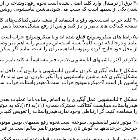
۳٫ ﺑﺮق از ﺗﺮﻣﯿﻨﺎل وارد ﮐﻠﯿﺪ اﺻﻠﯽ ﻧﺸﺪه است.نحوه رﻓﻊ:دوشاخه را از
شدن ﯾﮑﯽ از سیمها است که سبب می شود،ﻣﺎﺷﯿﻦ لباسشویی روﺷﻦ 
۴٫ ﮐﻠﯿﺪ ﺧﺮاب اﺳﺖ.نحوه رفع:ﺑﺎ اﺳﺘﻔﺎده از ﻧﻘﺸﻪ ﺗﺎﯾﻤﺮ،ﮐﻨﺘﺎﮐﺖ ﻫﺎی 
ﺻﻔﺤﻪ ﮐﻨﺘﺎﮐﺖ ﻫﺎی ﺗﺎﯾﻤﺮ را باز کنید و ﭘﺲ از رﻓﻊ مشکل،مجدداً ﺗﺎﯾﻤﺮ را
۵٫ رابط های ﻣﯿﮑﺮوﺳﻮﺋﯿﭻ ﻗﻄﻊ شده اند و ﯾﺎ ﻣﯿﮑﺮوﺳﻮﺋﯿﭻ ﺧﺮاب اﺳﺖ.
ﺑﯿﺎﺑﯿﺪ و درحالیکه درب کاملاً ﺑﺴﺘﻪ اﺳﺖ،اﯾﻦ دو ﺳﯿﻢ را ﺑﻪ اﻫﻢ ﻣﺘﺮ
از ﻣﺤﻞ خود ﺧﺎرج کرده و بهوسیله اهممتر آن را ﺗﺴﺖ ﻧﻤﺎﯾﯿﺪ.اﮔﺮ ﻣﯿﮑ
ﺗﺬﮐﺮ:در اﮐﺜﺮ ماشینهای لباسشویی،ﻻﻣﭗ ﺧﺒﺮ مستقیماً ﺑﻪ ﮐﻠﯿﺪ ﺗﺎﯾﻤﺮ 
مشکل ۲:علت آبگیری نکردن ماشین لباسشویی یا نیامدن آب د
آب
ﻫﯿﺪرواﺳﺘﺎت،میبا
را ﻣﺸﺎﻫﺪه کنید.اﮔﺮ ارﺗﺒﺎطی وجود ندارد،ﻫﯿﺪرواﺳﺘﺎت را ﺗﻌﻮﯾﺾ ﮐﻨﯿﺪ،ز
ﭼﺮﺧﺶ چرخدندهها به گوش تان رﺳﯿﺪ،ﻣﻮﺗﻮر ﺗﺎﯾﻤﺮ ﺳﺎﻟﻢ اﺳﺖ.در ﻏﯿﺮ اﯾ
۳٫ ﺳﯿﻢ راﺑﻂ ﺑﯿﻦ ﻣﻮﺗﻮر ﺗﺎﯾﻤﺮ و ﻫﯿﺪرواﺳﺘﺎت ﻗﻄﻊ ﺷﺪه اﺳﺖ.به کمک 