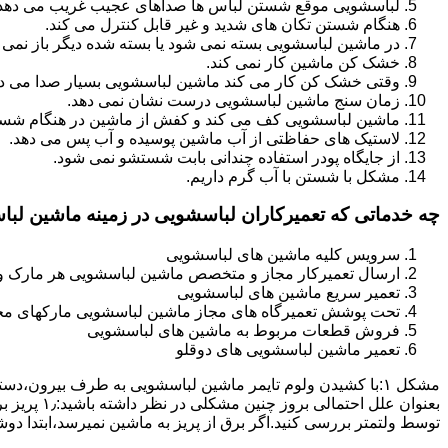
لباسشویی موقع شستن لباس ها صداهای عجیب غریب می دهد
هنگام شستن تکان های شدید و غیر قابل کنترل می کند.
در ماشین لباسشویی بسته نمی شود یا بسته شده دیگر باز نمی 
خشک کن ماشین کار نمی کند.
وقتی خشک کن کار می کند ماشین لباسشویی بسیار صدا می ده
زمان سنج ماشین لباسشویی درست نشان نمی دهد.
ماشین لباسشویی کف می کند و کفش از ماشین در هنگام شستن
لاستیک های حفاظتی از آب ماشین پوسیده و آب پس می دهد.
از جایگاه پودر استفاده چندانی بابت شستشو نمی شود.
مشکل با شستن با آب گرم داریم.
چه خدماتی که تعمیرکاران لباسشویی در زمینه ماشین لب
سرویس کلیه ماشین های لباسشویی
ارسال تعمیرکار مجاز و متخصص ماشین لباسشویی هر مارک و 
تعمیر سریع ماشین های لباسشویی
تحت پوشش تعمیرگاه های مجاز ماشین لباسشویی مارکهای م
فروش قطعات مربوط به ماشین های لباسشویی
تعمیر ماشین لباسشویی های دوقلو
مشکل ۱:ﺑﺎ ﮐﺸﯿﺪن وﻟﻮم ﺗﺎﯾﻤﺮ ماشین لباسشویی به طرف ﺑﯿﺮون
ﺗﻮﺳﻂ ولتمتر بررسی ﮐﻨﯿﺪ.اﮔﺮ ﺑﺮق از ﭘﺮﯾﺰ ﺑﻪ ﻣﺎﺷﯿﻦ نمیرسد،اﺑﺘﺪا دو