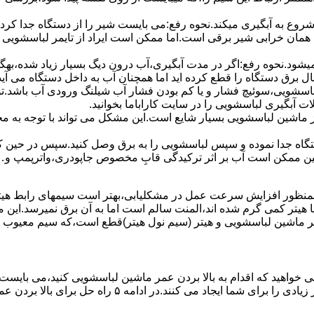
 ﺷﺮوع ﺑﻪ آﺑﮕﯿﺮی میکند.نحوه رﻓﻊ:می بایست ﺷﯿﺮ را از دستگاه جدا کر
 همان خرابی شیر برقی است.اما ممکن است ایراد از تایمر لباسشویی 
ﻊ نمیشود.نحوه رﻓﻊ:اﮔﺮ در ﻣﺪت آﺑﮕﯿﺮی،آب درون دﯾﮓ ﺑﺴﯿﺎر زﯾﺎد ﺷﺪه،بهگ
ق دستگاه را قطع کرده اید اما همچنان آب به داخل دستگاه می آید،
باسشویی،سوئیچ فشار و یا کم بودن فشار آب شیلنگ ورودی آب باشد.
 آبگیری لباسشویی را در سایت کاراباما بخوانید.
 از ماشین لباسشویی بسیار شایع است.این مشکل می تواند با توجه به 
تگاه ﺟﺪا ﻧﻤﻮده و ﺳﭙﺲ لباسشویی را ﺑﻪ ﺑﺮق وصل ﮐﻨﯿﺪ.سپس در حین ک
 ﻣﻤﮑﻦ اﺳﺖ آب بر اثر ﺗﺮﮐﯿﺪﮔﯽ قابِ ﻣﺨﺼﻮص ﺟﺎﭘﻮدری،واترپمپ و…جم
اﻟﻤﻨﺖ یا هیتر کمی ﮔﺮم ﺷﺪه اند،اﻟﻤﻨﺖ ﺳﺎﻟﻢ است اما ﺑﻪ آن ﺑﺮق نمیرسد.ا
ﻤﺮ ماشین لباسشویی و ﻫﯿﺘﺮ (سیم ﻧﻮل ﻫﯿﺘﺮ)ﻗﻄﻊ اﺳﺖ،ﮐﻪ ﺳﯿﻢ ﻣﻌﯿﻮب را 
 خواهید که اقدام به بالا بردن عمر ماشین لباسشویی کنید،می بایست ا
امه ۵ راه حل برای بالا بردن عمر ماشین لباسشویی را ذکر می کنیم.