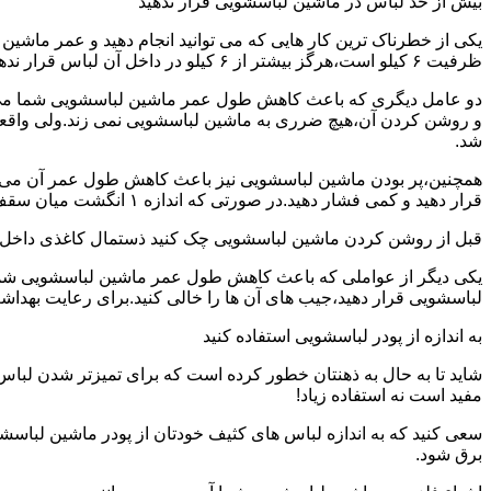
بیش از حد لباس در ماشین لباسشویی قرار ندهید
یکی از خطرناک ترین کار هایی که می توانید انجام دهید و عمر ماش
ظرفیت ۶ کیلو است،هرگز بیشتر از ۶ کیلو در داخل آن لباس قرار ندهید.این کار باعث می شود که عمر ماشین لباسشویی شما به شدت افزایش پیدا کند.
دو عامل دیگری که باعث کاهش طول عمر ماشین لباسشویی شما می شو
و روشن کردن آن،هیچ ضرری به ماشین لباسشویی نمی زند.ولی واق
شد.
همچنین،پر بودن ماشین لباسشویی نیز باعث کاهش طول عمر آن می شود
قرار دهید و کمی فشار دهید.در صورتی که اندازه ۱ انگشت میان سقف ماشین لباسشویی و لباس ها وجود داشت،دیگر نباید ماشین لباسشویی را پر کنید.
قبل از روشن کردن ماشین لباسشویی چک کنید ذستمال کاغذی داخل 
یکی دیگر از عواملی که باعث کاهش طول عمر ماشین لباسشویی شما می 
لباسشویی قرار دهید،جیب های آن ها را خالی کنید.برای رعایت بهداش
به اندازه از پودر لباسشویی استفاده کنید
شاید تا به حال به ذهنتان خطور کرده است که برای تمیزتر شدن لباس
مفید است نه استفاده زیاد!
سعی کنید که به اندازه لباس های کثیف خودتان از پودر ماشین لباسش
برق شود.