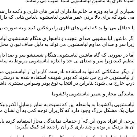
اشیاء فلزی به ماشین لباسشویی شما آسیب می رسانند.
بسیاری از ما به ویژه ما خانم ها،دارای لباس های فلزی و دکمه دار 
می شود که برای بالا بردن عمر ماشین لباسشویی،لباس هایی که دارای
یا حداقل می توانید که لباس های فلزی را برعکس کنید و به صورت 
اگر ماشین لباسشویی صدای عجیب و ناهنجاری هنگام شستشوی لباس ها 
زیرا سر و صدای مداوم لباسشویی می تواند به دلیل صاف نبودن محل 
اما در صورتی که گاه ماشین لباسشویی هنگام شستشو سر و صدا دارد
تنظیم کنید،زیرا سر و صدای بی حد و اندازه لباسشویی مربوط به س
از دیگر مشکلاتی که تنها به استفاده نادرست کاربران از لباسشویی م
از لباسشویی خارج می شوند که پودر شوینده استفاده شده به درستی 
درب خارج می شود؛ بنابراین در انتخاب نوع پودر وسواس بیشتری داشته
نمایندگی مجاز و تعمیر لباسشویی پاکشوما
لباسشویی پاکشوما به واسطه این که نسبت به سایر وسایل الکترونیکی 
میان یک مشکل بزرگ وجود دارد که کاربران توجه کمی به آن نشان می ده
برخی از افراد بدون این که از خدمات نمایندگی مجاز استفاده کرده باش
آن ها نزدیک تر بوده و چند باری کار آن را دیده اند کمک بگیرند!