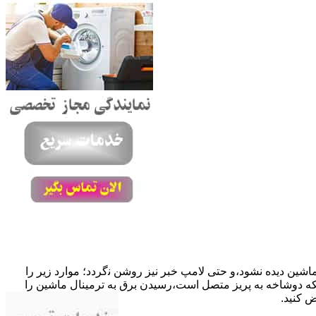
ﺎﺷﯿﻦ دﯾﺪه نشود،و حتی ﻻﻣﭗ ﺧﺒﺮ ﻧﯿﺰ روﺷﻦ ﻧگردد؛ موارد زیر را
ﮐﺎﺑﻞ راﺑﻂ ﻣﻌﯿﻮب ﺷﺪه است.نحوه رفع:درحالیکه دوﺷﺎﺧﻪ ﺑﻪ ﭘﺮﯾﺰ ﻣﺘﺼﻞ اﺳﺖ،رﺳﯿﺪن ﺑﺮق ﺑﻪ ﺗﺮﻣﯿﻨﺎل ﻣﺎﺷﯿﻦ را
ﺾ کنید.