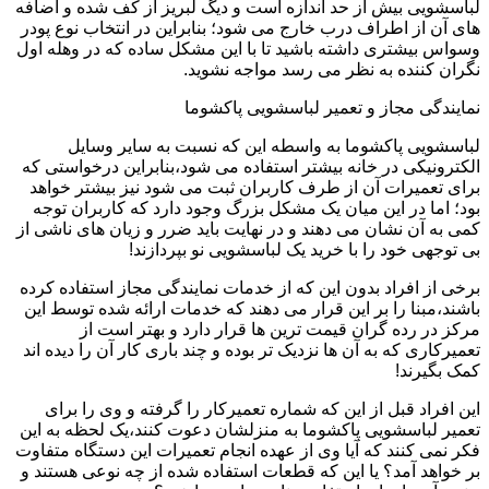
لباسشویی بیش از حد اندازه است و دیگ لبریز از کف شده و اضافه
های آن از اطراف درب خارج می شود؛ بنابراین در انتخاب نوع پودر
وسواس بیشتری داشته باشید تا با این مشکل ساده که در وهله اول
نگران کننده به نظر می رسد مواجه نشوید.
نمایندگی مجاز و تعمیر لباسشویی پاکشوما
لباسشویی پاکشوما به واسطه این که نسبت به سایر وسایل
الکترونیکی در خانه بیشتر استفاده می شود،بنابراین درخواستی که
برای تعمیرات آن از طرف کاربران ثبت می شود نیز بیشتر خواهد
بود؛ اما در این میان یک مشکل بزرگ وجود دارد که کاربران توجه
کمی به آن نشان می دهند و در نهایت باید ضرر و زیان های ناشی از
بی توجهی خود را با خرید یک لباسشویی نو بپردازند!
برخی از افراد بدون این که از خدمات نمایندگی مجاز استفاده کرده
باشند،مبنا را بر این قرار می دهند که خدمات ارائه شده توسط این
مرکز در رده گران قیمت ترین ها قرار دارد و بهتر است از
تعمیرکاری که به آن ها نزدیک تر بوده و چند باری کار آن را دیده اند
کمک بگیرند!
این افراد قبل از این که شماره تعمیرکار را گرفته و وی را برای
تعمیر لباسشویی پاکشوما به منزلشان دعوت کنند،یک لحظه به این
فکر نمی کنند که آیا وی از عهده انجام تعمیرات این دستگاه متفاوت
بر خواهد آمد؟ یا این که قطعات استفاده شده از چه نوعی هستند و