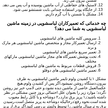
شستن بیرون می زند.
لاستیک های حفاظتی از آب ماشین پوسیده و آب پس می دهد.
از جایگاه پودر استفاده چندانی بابت شستشو نمی شود.
مشکل با شستن با آب گرم داریم.
چه خدماتی که تعمیرکاران لباسشویی در زمینه ماشین
لباسشویی به شما می دهد؟
سرویس کلیه ماشین های لباسشویی
ارسال تعمیرکار مجاز و متخصص ماشین لباسشویی هر مارک
و برند
تعمیر سریع ماشین های لباسشویی
تحت پوشش تعمیرگاه های مجاز ماشین لباسشویی مارکهای
مختلف
فروش قطعات مربوط به ماشین های لباسشویی
تعمیر ماشین لباسشویی های دوقلو
مشکل ۱:ﺑﺎ ﮐﺸﯿﺪن وﻟﻮم ﺗﺎﯾﻤﺮ ماشین لباسشویی به طرف
ﺑﯿﺮون،دستگاه روﺷﻦ نمیشود.اﮔﺮ ﭘﺲ از ﮐﺸﯿﺪن وﻟﻮم،ﻫﯿﭻ
عکسالعمل ﺧﺎﺻﯽ از ﻣﺎﺷﯿﻦ دﯾﺪه نشود،و حتی ﻻﻣﭗ ﺧﺒﺮ ﻧﯿﺰ روﺷﻦ
ﻧگردد؛ موارد زیر را بعنوان ﻋﻠﻞ احتمالی بروز چنین مشکلی در نظر
داشته باشید:۱٫ ﭘﺮﯾﺰ ﺑﺮق ﻧﺪارد.۲٫ دوﺷﺎﺧﻪ و ﯾﺎ ﮐﺎﺑﻞ راﺑﻂ ﻣﻌﯿﻮب
ﺷﺪه است.نحوه رفع:درحالیکه دوﺷﺎﺧﻪ ﺑﻪ ﭘﺮﯾﺰ ﻣﺘﺼﻞ اﺳﺖ،رﺳﯿﺪن
ﺑﺮق ﺑﻪ ﺗﺮﻣﯿﻨﺎل ﻣﺎﺷﯿﻦ را ﺗﻮﺳﻂ ولتمتر بررسی ﮐﻨﯿﺪ.اﮔﺮ ﺑﺮق از ﭘﺮﯾﺰ