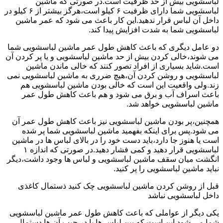
لباسشویی بیش از حد ظرفیت است.در صورتی که ماشین
لباسشویی شما دارای ظرفیت ۶ کیلو است،هرگز بیشتر از ۶ کیلو در
داخل آن لباس قرار ندهید.این کار باعث می شود که عمر ماشین
لباسشویی شما به شدت افزایش پیدا کند.
دو عامل دیگری که باعث کاهش طول عمر ماشین لباسشویی شما
می شوند،خالی کردن بیش از حد ماشین لباسشویی و یا پر کردن آن
است.شاید بسیاری از افراد تصور کنند که خالی ماندن ماشین
لباسشویی و روشن کردن آن،هیچ ضرری به ماشین لباسشویی نمی
زند.ولی واقعیت این است که خالی بودن ماشین لباسشویی هم
باعث اسراف آب و برق می شود و هم باعث کاهش طول عمر
ماشین لباسشویی خواهد شد.
همچنین،پر بودن ماشین لباسشویی نیز باعث کاهش طول عمر آن
می شود.پس برای اینکه بفهمید ماشین لباسشویی شما پر شده
است یا هنوز جا دارد،باید دست خود را در بالای لباس ها در ماشین
لباسشویی قرار دهید و کمی فشار دهید.در صورتی که اندازه ۱
انگشت میان سقف ماشین لباسشویی و لباس ها وجود داشت،دیگر
نباید ماشین لباسشویی را پر کنید.
قبل از روشن کردن ماشین لباسشویی چک کنید ذستمال کاغذی
داخل لباسشویی نباشد
یکی دیگر از عواملی که باعث کاهش طول عمر ماشین لباسشویی
شما می شود این است که بین لباس ها یا در جیب آن ها دستمال