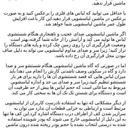
ماشین قرار ندهید.
یا حداقل می توانید که لباس های فلزی را برعکس کنید و به صورت
برعکس در ماشین لباسشویی قرار دهید.این کار باعث افزایش
طول عمر ماشین لباسشویی شما خواهد شد.
اگر ماشین لباسشویی صدای عجیب و ناهنجاری هنگام شستشوی
لباس ها تولید می کند و آرامش را از خانه شما گرفته،بهتر است
وضعیت قرارگیری آن را روی زمین چک کرده و پایه های دستگاه را
تراز کنید؛ زیرا سر و صدای مداوم لباسشویی می تواند به دلیل صاف
نبودن محل قرارگیری آن رخ داده باشد.
اما در صورتی که گاه ماشین لباسشویی هنگام شستشو سر و صدا
دارد و گاه در سکوتی وصف ناشدنی کارش را انجام می دهد! باید
میزان لباس هایی که قصد شستشوی آن ها را دارید برای هر بار
شستشو تنظیم کنید،زیرا سر و صدای بی حد و اندازه لباسشویی
مربوط به ساعاتی است که حجم لباس ها بیش از حد ظرفیت آن
است و دستگاه برای شستن تک تک آن ها به سختی کار می کند.
از دیگر مشکلاتی که تنها به استفاده نادرست کاربران از لباسشویی
مرتبط است و ارتباطی به خرابی قطعات آن ندارد می توان به
سرازیر شدن کف از اطراف درب دستگاه اشاره کرد.این کف ها تنها
به این دلیل از لباسشویی خارج می شوند که پودر شوینده استفاده
شده به درستی انتخاب نشده یا حجم پودر ریخته شده درون ماشین