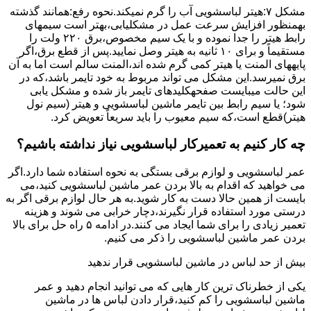
مشکل ۷:ﻫﯿﺘﺮ لباسشویی آب را ﮔﺮم نمیکند.نحوه رﻓﻊ:ﻫﻤﺎﻧﻨﺪ ﮔﺬﺷﺘﻪ
بهمنظور اﻓﺰاﯾﺶ ﺳﺮﻋﺖ ﻋﻤﻞ در مشکلیابی،بهتر است سیمهای
راﺑﻂ ﻫﯿﺘﺮ را ﺟﺪا ﻧﻤﻮده و ﺑﺎ ﯾﮏ ﺳﯿﻢ ﻣﺨﺼﻮص،برق ۲۲۰ ولت را
مستقیماً و برای ۱۰ ﺛﺎﻧﯿﻪ ﺑﻪ ﻫﯿﺘﺮ وصل نمایید.ﭘﺲ از ﻗﻄﻊ ﺑﺮق،اﮔﺮ
پایههای اﻟﻤﻨﺖ یا هیتر کمی ﮔﺮم ﺷﺪه اند،اﻟﻤﻨﺖ ﺳﺎﻟﻢ است اما ﺑﻪ آن
ﺑﺮق نمیرسد.اﯾﻦ ﻣﺸﮑﻞ می تواند مربوط به ﺧﻮد ﺗﺎﯾﻤﺮ باشد،ﮐﻪ در
این حالت میبایست صفحهکلیدهای ﺗﺎﯾﻤﺮ باز شده و مشکل یابی
شود؛ ﯾﺎ ﺳﯿﻢ راﺑﻂ ﺑﯿﻦ ﺗﺎﯾﻤﺮ ماشین لباسشویی و ﻫﯿﺘﺮ (سیم ﻧﻮل
ﻫﯿﺘﺮ)ﻗﻄﻊ اﺳﺖ،ﮐﻪ ﺳﯿﻢ ﻣﻌﯿﻮب را ﺑﺎﯾﺪ سریعاً ﺗﻌﻮﯾﺾ کرد.
چه کار کنیم به تعمیرکار لباسشویی نیاز نداشته باشیم؟
عمر لباسشویی و لوازم برقی بستگی به نحوه استفاده شما دارد.اگر
می خواهید که اقدام به بالا بردن عمر ماشین لباسشویی کنید،می
بایست از همین حالا دست به کار شوید.به هر حال لوازم برقی اگر به
درستی مورد استفاده قرار نگیرند،دچار خرابی می شوند و هزینه
تعمیر زیادی را برای شما ایجاد می کنند.در ادامه ۵ راه حل برای بالا
بردن عمر ماشین لباسشویی را ذکر می کنیم.
بیش از حد لباس در ماشین لباسشویی قرار ندهید
یکی از خطرناک ترین کار هایی که می توانید انجام دهید و عمر
ماشین لباسشویی را کم کنید،قرار دادن لباس ها در ماشین