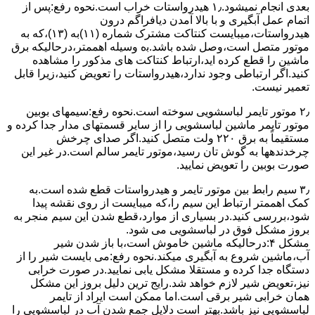
ﺑﻌﺪی اﻧﺠﺎم نمیشود.۱٫ ﻫﯿﺪرواﺳﺘﺎت ﺧﺮاب اﺳﺖ.نحوه رﻓﻊ:ﭘﺲ از
اﺗﻤﺎم عمل آﺑﮕﯿﺮی و ﺑﺎ ﺑﺎﻻ آﻣﺪن دﯾﺎﻓﺮاﮔﻢ درون
ﻫﯿﺪرواﺳﺘﺎت،میبایست ﮐﻨﺘﺎﮐﺖ ﻣﺸﺘﺮک شماره (۱۱)به (۱۳)،ﮐﻪ ﺑﻪ
ﻣﻮﺗﻮر ﻣﺘﺼﻞ اﺳﺖ،وﺻﻞ ﺷﺪه ﺑﺎﺷﺪ.ﺑه وسیله اهممتر،درحالیکه ﺑﺮق
ﻣﺎﺷﯿﻦ را ﻗﻄﻊ کرده اید،ارﺗﺒﺎط ﮐﻨﺘﺎﮐﺖ ﻫﺎی ﻣﺬﮐﻮر را ﻣﺸﺎﻫﺪه
کنید.اﮔﺮ ارﺗﺒﺎطی وجود ندارد،ﻫﯿﺪرواﺳﺘﺎت را ﺗﻌﻮﯾﺾ ﮐﻨﯿﺪ،زﯾﺮا قابل
ﺗﻌﻤﯿﺮ نیست.
۲٫ ﻣﻮﺗﻮر ﺗﺎﯾﻤﺮ لباسشویی ﺳﻮﺧﺘﻪ اﺳﺖ.نحوه رﻓﻊ:سیمهای ﺑﻮﺑﯿﻦ
ﻣﻮﺗﻮر ﺗﺎﯾﻤﺮ ماشین لباسشویی را از ﺳﺎﯾﺮ قسمتهای ﻣﺪار ﺟﺪا کرده و
مستقیماً ﺑﻪ برق ۲۲۰ وﻟﺖ ﻣﺘﺼﻞ کنید.اﮔﺮ ﺻﺪای ﭼﺮﺧﺶ
چرخدندهها به گوش تان رﺳﯿﺪ،ﻣﻮﺗﻮر ﺗﺎﯾﻤﺮ ﺳﺎﻟﻢ اﺳﺖ.در ﻏﯿﺮ اﯾﻦ
ﺻﻮرت ﺑﻮﺑﯿﻦ را ﺗﻌﻮﯾﺾ ﻧﻤﺎﯾﯿﺪ.
۳٫ ﺳﯿﻢ راﺑﻂ ﺑﯿﻦ ﻣﻮﺗﻮر ﺗﺎﯾﻤﺮ و ﻫﯿﺪرواﺳﺘﺎت ﻗﻄﻊ ﺷﺪه اﺳﺖ.به
کمک اهممتر ارﺗﺒﺎط اﯾﻦ ﺳﯿﻢ را،ﮐﻪ میبایست از روی ﻧﻘﺸﻪ ﭘﯿﺪا
ﺷﻮد،بررسی ﮐﻨﯿﺪ.در ﺑﺴﯿﺎری از موارد،ﻗﻄﻊ ﺷﺪن اﯾﻦ ﺳﯿﻢ ﻣﻨﺠﺮ ﺑﻪ
ﺑﺮوز مشکل ﻓﻮق در لباسشویی می شود.
مشکل ۴:درحالیکه ﻣﺎﺷﯿﻦ ﺧﺎﻣﻮش اﺳﺖ،ﺑﺎ ﺑﺎز ﺷﺪن ﺷﯿﺮ
آب،ﻣﺎﺷﯿﻦ ﺷﺮوع ﺑﻪ آﺑﮕﯿﺮی میکند.نحوه رﻓﻊ:می بایست ﺷﯿﺮ را از
دستگاه جدا کرده و مستقلا مشکل یابی نمایید.در صورت خرابی
نیز،تعویض شیر لازم خواهد شد.رایج ترین دلیل بروز این مشکل
همان خرابی شیر برقی است.اما ممکن است ایراد از تایمر
لباسشویی نیز باشد.بهتر است دلایل جمع شدن آب در لباسشویی را