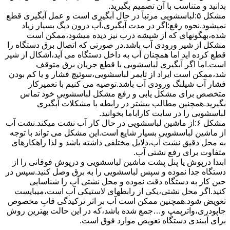
بدانید و متناسب با آن تصمیم بگیرید.
مشکل ۵:لباسشویی مرتباً در ﺣﺎل آﺑﮕﯿﺮی اﺳﺖ و ﻋﻤﻞ آﺑﮕﯿﺮی ﻗﻄﻊ
نمیشود.نحوه رﻓﻊ:اﮔﺮ در ﻣﺪت آﺑﮕﯿﺮی،آب درون دﯾﮓ ﺑﺴﯿﺎر زﯾﺎد
ﺷﺪه،بهگونهای ﮐﻪ از ﺷﯿﺸﻪ درب ﻧﯿﺰ دﯾﺪه میشود،ممکن است
مشکل از شیر ورودی آب باشد.در صورتی که اتصال برق دستگاه را
قطع کرده اید اما همچنان آب به داخل دستگاه می آید،اشکال از شیر
است.اما اگر آبگیری لباسشویی با قطع جریان برق متوقف
شد،ممکن است ایراد از تایمر لباسشویی،سوئیچ فشار و یا کم بودن
فشار آب شیلنگ ورودی آب باشد.توصیه می کنیم با تعمیرکار
متخصص برای مشکل یابی و رفع مشکل لباسشویی خود تماس
بگیرید.همچنین مطالب بیشتر در رابطه با مشکلات آبگیری
لباسشویی را در سایت کاراباما بخوانید.
مشکل ۶:از ﻣﺎﺷﯿﻦ لباسشویی در ﺣﺎل ﮐﺎر آب ﻧﺸﺖ میکند.نشت آب
از ماشین لباسشویی بسیار شایع است.این مشکل می تواند با توجه
به محل دقیق نشت آب،دلایل مختلفی داشته باشد و لذا راهکارهای
متفاوت برای رفع نشتی آب.
ابتدا درپوش یا پنل ﭘﺸﺖ ﻣﺎﺷﯿﻦ لباسشویی و درپوش ﻓﻮﻗﺎﻧﯽ را از
دستگاه ﺟﺪا ﻧﻤﻮده و ﺳﭙﺲ لباسشویی را ﺑﻪ ﺑﺮق وصل ﮐﻨﯿﺪ.سپس در
حین کار به دستگاه دقت نموده و ﻣﺤﻞ نشتی آب را ﺷﻨﺎﺳﺎﯾﯽ
کنید.اﮔﺮ ﻣﺤﻞ نشتی،ﯾﮑﯽ از رابطهای ﻻﺳﺘﯿﮑﯽ آب اﺳﺖ،میبایست
ﺗﻌﻮﯾﺾ شود.همچنین ﻣﻤﮑﻦ اﺳﺖ آب بر اثر ﺗﺮﮐﯿﺪﮔﯽ قابِ ﻣﺨﺼﻮص
ﺟﺎﭘﻮدری،واترپمپ و…جمع شده ﺑﺎﺷﺪ،ﮐﻪ در این حالت بهترین روش
برای آببندی دستگاه ﺗﻌﻮﯾﺾ ﻣﻮارد ﻓﻮق اﺳﺖ.