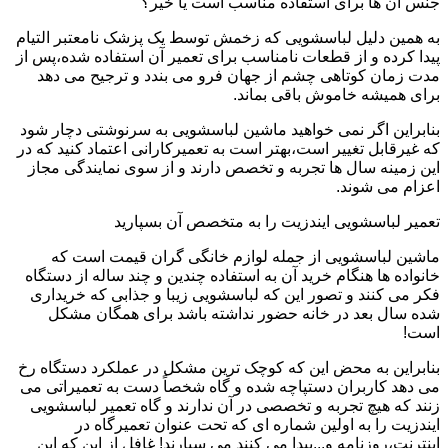
جنس آن ها برای استفاده مناسب است یا خیر؟
به همین دلیل لباسشویی که زخمش توسط یک پزشک نامعتبر التیام
پیدا کرده و از قطعات نامناسب برای تعمیر آن استفاده شده،پس از
مدت زمان کوتاهی چشم از جهان فرو می بندد و ترجیح می دهد
برای همیشه خاموش باقی بماند.
بنابراین اگر نمی خواهید ماشین لباسشویی به سرنوشتی دچار شود
که غیرقابل تغییر است،بهتر است به تعمیرکارانی اعتماد کنید که در
این زمینه سال ها تجربه و تخصص دارند و از سوی نمایندگی مجاز
اعزام می شوند.
تعمیر لباسشویی ایندزیت را به متخصص آن بسپارید
ماشین لباسشویی از جمله لوازم خانگی گران قیمت است که
خانواده ها هنگام خرید آن به استفاده چندین و چند ساله از دستگاه
فکر می کنند و تصور این که لباسشویی زیبا و جذابی که خریداری
شده سال بعد در خانه حضور نداشته باشد برای همگان مشکل
است!
بنابراین به محض این که کوچک ترین مشکل در عملکرد دستگاه رخ
می دهد کاربران دستپاچه شده و گاه شخصاً دست به تعمیراتی می
زنند که هیچ تجربه و تخصصی در آن ندارند و گاه تعمیر لباسشویی
ایندزیت را به اولین شماره ای که تحت عنوان تعمیرگاه در
اینترنت،روزنامه و...پیدا می کنند می سپارند! غافل از این که این