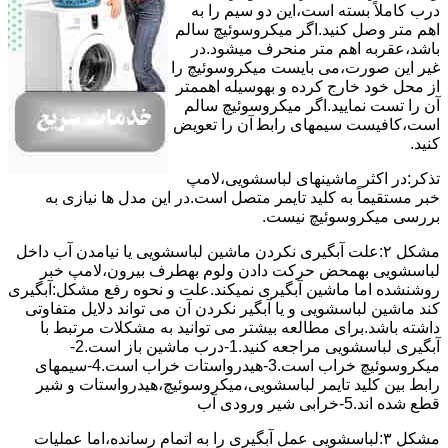
درب کاملاً ﺑﺴﺘﻪ اﺳﺖ،اﯾﻦ دو ﺳﯿﻢ را ﺑﻪ
اﻫﻢ ﻣﺘﺮ وصل کنید.اﮔﺮ ﻣﯿﮑﺮوﺳﻮﺋﯿﭻ ﺳﺎﻟﻢ
ﺑﺎﺷﺪ،ﻋﻘﺮﺑﻪ اهم متر ﻣﻨﺤﺮف میشود.در
ﻏﯿﺮ اﯾﻦ ﺻﻮرت،می بایست ﻣﯿﮑﺮوﺳﻮﺋﯿﭻ را
از ﻣﺤﻞ خود ﺧﺎرج کرده و بهوسیله اهممتر
آن را ﺗﺴﺖ ﻧﻤﺎﯾﯿﺪ.اﮔﺮ ﻣﯿﮑﺮوﺳﻮﺋﯿﭻ ﺳﺎﻟﻢ
اﺳﺖ،ﮐﺎﻓﯿﺴﺖ سیمهای راﺑﻄ آن را ﺗﻌﻮﯾﺾ
کنید.
ﺗﺬﮐﺮ:در اﮐﺜﺮ ماشینهای لباسشویی،ﻻﻣﭗ
ﺧﺒﺮ مستقیماً ﺑﻪ ﮐﻠﯿﺪ ﺗﺎﯾﻤﺮ ﻣﺘﺼﻞ اﺳﺖ.در اﯾﻦ مدل ها ﻧﯿﺎزی ﺑﻪ
بررسی ﻣﯿﮑﺮوﺳﻮﺋﯿﭻ نیست.
مشکل ۲:علت آبگیری نکردن ماشین لباسشویی یا نیامدن آب داخل
لباسشویی بهمحض ﺣﺮﮐﺖ دادن وﻟﻮم بهطرف ﺑﯿﺮون،ﻻﻣﭗ ﺧﺒﺮ
روشنشده اﻣﺎ ﻣﺎﺷﯿﻦ آﺑﮕﯿﺮی نمیکند.ﻋﻠﺖ و نحوه رﻓﻊ مشکل:آبگیری
کند ماشین لباسشویی و یا آبگیر نکردن آن می تواند دلایل متفاوتی
داشته باشد.برای مطالعه بیشتر می توانید به مشکلات مرتبط با
آبگیری لباسشویی مراجعه کنید.1-درب ﻣﺎﺷﯿﻦ ﺑﺎز اﺳﺖ.2-
ﻣﯿﮑﺮوﺳﻮﺋﯿﭻ ﺧﺮاب اﺳﺖ.3-ﻫﯿﺪرواﺳﺘﺎت ﺧﺮاب اﺳﺖ.4-سیمهای
راﺑﻂ ﺑﯿﻦ ﮐﻠﯿﺪ ﺗﺎﯾﻤﺮ لباسشویی،ﻣﯿﮑﺮوﺳﻮﺋﯿﭻ،ﻫﯿﺪرواﺳﺘﺎت و ﺷﯿﺮ
ﻗﻄﻊ ﺷﺪه اند.5-خرابی شیر ورودی آب
مشکل ۳:لباسشویی ﻋﻤﻞ آﺑﮕﯿﺮی را ﺑﻪ اﺗﻤﺎم رﺳﺎﻧﺪه،اﻣﺎ ﻋﻤﻠﯿﺎت