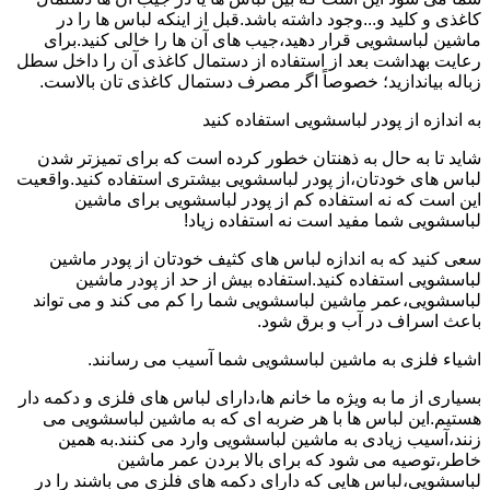
کاغذی و کلید و...وجود داشته باشد.قبل از اینکه لباس ها را در
ماشین لباسشویی قرار دهید،جیب های آن ها را خالی کنید.برای
رعایت بهداشت بعد از استفاده از دستمال کاغذی آن را داخل سطل
زباله بیاندازید؛ خصوصاً اگر مصرف دستمال کاغذی تان بالاست.
به اندازه از پودر لباسشویی استفاده کنید
شاید تا به حال به ذهنتان خطور کرده است که برای تمیزتر شدن
لباس های خودتان،از پودر لباسشویی بیشتری استفاده کنید.واقعیت
این است که نه استفاده کم از پودر لباسشویی برای ماشین
لباسشویی شما مفید است نه استفاده زیاد!
سعی کنید که به اندازه لباس های کثیف خودتان از پودر ماشین
لباسشویی استفاده کنید.استفاده بیش از حد از پودر ماشین
لباسشویی،عمر ماشین لباسشویی شما را کم می کند و می تواند
باعث اسراف در آب و برق شود.
اشیاء فلزی به ماشین لباسشویی شما آسیب می رسانند.
بسیاری از ما به ویژه ما خانم ها،دارای لباس های فلزی و دکمه دار
هستیم.این لباس ها با هر ضربه ای که به ماشین لباسشویی می
زنند،آسیب زیادی به ماشین لباسشویی وارد می کنند.به همین
خاطر،توصیه می شود که برای بالا بردن عمر ماشین
لباسشویی،لباس هایی که دارای دکمه های فلزی می باشند را در