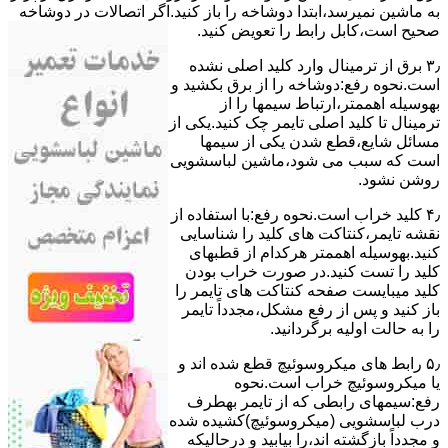
ﺑﻪ ﻣﺎﺷﯿﻦ نمیرسد،اﺑﺘﺪا دوشاخه را باز کنید.اﮔﺮ اﺗﺼﺎﻻت در دوشاخه
ﺻﺤﯿﺢ اﺳﺖ،ﮐﺎﺑﻞ راﺑﻂ را ﺗﻌﻮﯾﺾ کنید.
۳٫ ﺑﺮق از ﺗﺮﻣﯿﻨﺎل وارد ﮐﻠﯿﺪ اﺻﻠﯽ ﻧﺸﺪه
است.نحوه رﻓﻊ:دوشاخه را از ﺑﺮق بکشید و
بهوسیله اهممتر،ارﺗﺒﺎط سیمها را از
ﺗﺮﻣﯿﻨﺎل ﺗﺎ ﮐﻠﯿﺪ اﺻﻠﯽ ﺗﺎﯾﻤﺮ چک کنید.یکی از
مسائل شایع،ﻗﻄﻊ شدن ﯾﮑﯽ از سیمها
است که سبب می شود،ﻣﺎﺷﯿﻦ لباسشویی
روﺷﻦ نشود.
۴٫ ﮐﻠﯿﺪ ﺧﺮاب اﺳﺖ.نحوه رفع:ﺑﺎ اﺳﺘﻔﺎده از
ﻧﻘﺸﻪ ﺗﺎﯾﻤﺮ،ﮐﻨﺘﺎﮐﺖ ﻫﺎی ﮐﻠﯿﺪ را ﺷﻨﺎﺳﺎﯾﯽ
کنید.بهوسیله اهممتر هرکدام از قطبهای
ﮐﻠﯿﺪ را ﺗﺴﺖ ﮐﻨﯿﺪ.در ﺻﻮرت ﺧﺮاب ﺑﻮدن
ﮐﻠﯿﺪ میبایست ﺻﻔﺤﻪ ﮐﻨﺘﺎﮐﺖ ﻫﺎی ﺗﺎﯾﻤﺮ را
باز کنید و ﭘﺲ از رﻓﻊ مشکل،مجدداً ﺗﺎﯾﻤﺮ
را به حالت اوﻟﯿﻪ برگردانید.
۵٫ رابط های ﻣﯿﮑﺮوﺳﻮﺋﯿﭻ ﻗﻄﻊ شده اند و
ﯾﺎ ﻣﯿﮑﺮوﺳﻮﺋﯿﭻ ﺧﺮاب اﺳﺖ.نحوه
رفع:سیمهای راﺑﻄﯽ ﮐﻪ از ﺗﺎﯾﻤﺮ بهطرف
درب لباسشویی (ﻣﯿﮑﺮوﺳﻮﺋﯿﭻ)کشیده شده
و مجدداً بازگشته اند،را ﺑﯿﺎﺑﯿﺪ و درحالیکه