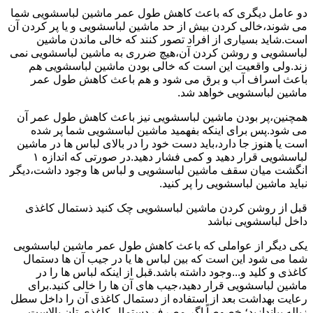
دو عامل دیگری که باعث کاهش طول عمر ماشین لباسشویی شما
می شوند،خالی کردن بیش از حد ماشین لباسشویی و یا پر کردن آن
است.شاید بسیاری از افراد تصور کنند که خالی ماندن ماشین
لباسشویی و روشن کردن آن،هیچ ضرری به ماشین لباسشویی نمی
زند.ولی واقعیت این است که خالی بودن ماشین لباسشویی هم
باعث اسراف آب و برق می شود و هم باعث کاهش طول عمر
ماشین لباسشویی خواهد شد.
همچنین،پر بودن ماشین لباسشویی نیز باعث کاهش طول عمر آن
می شود.پس برای اینکه بفهمید ماشین لباسشویی شما پر شده
است یا هنوز جا دارد،باید دست خود را در بالای لباس ها در ماشین
لباسشویی قرار دهید و کمی فشار دهید.در صورتی که اندازه ۱
انگشت میان سقف ماشین لباسشویی و لباس ها وجود داشت،دیگر
نباید ماشین لباسشویی را پر کنید.
قبل از روشن کردن ماشین لباسشویی چک کنید ذستمال کاغذی
داخل لباسشویی نباشد
یکی دیگر از عواملی که باعث کاهش طول عمر ماشین لباسشویی
شما می شود این است که بین لباس ها یا در جیب آن ها دستمال
کاغذی و کلید و...وجود داشته باشد.قبل از اینکه لباس ها را در
ماشین لباسشویی قرار دهید،جیب های آن ها را خالی کنید.برای
رعایت بهداشت بعد از استفاده از دستمال کاغذی آن را داخل سطل
زباله بیاندازید؛ خصوصاً اگر مصرف دستمال کاغذی تان بالاست.