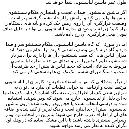
طول عمر ماشین لباسشویی شما خواهد شد.
اگر ماشین لباسشویی صدای عجیب و ناهنجاری هنگام شستشوی
لباس ها تولید می کند و آرامش را از خانه شما گرفته،بهتر است
وضعیت قرارگیری آن را روی زمین چک کرده و پایه های دستگاه را
تراز کنید؛ زیرا سر و صدای مداوم لباسشویی می تواند به دلیل صاف
نبودن محل قرارگیری آن رخ داده باشد.
اما در صورتی که گاه ماشین لباسشویی هنگام شستشو سر و صدا
دارد و گاه در سکوتی وصف ناشدنی کارش را انجام می دهد! باید
میزان لباس هایی که قصد شستشوی آن ها را دارید برای هر بار
شستشو تنظیم کنید،زیرا سر و صدای بی حد و اندازه لباسشویی
مربوط به ساعاتی است که حجم لباس ها بیش از حد ظرفیت آن
است و دستگاه برای شستن تک تک آن ها به سختی کار می کند.
از دیگر مشکلاتی که تنها به استفاده نادرست کاربران از لباسشویی
مرتبط است و ارتباطی به خرابی قطعات آن ندارد می توان به
سرازیر شدن کف از اطراف درب دستگاه اشاره کرد.این کف ها تنها
به این دلیل از لباسشویی خارج می شوند که پودر شوینده استفاده
شده به درستی انتخاب نشده یا حجم پودر ریخته شده درون ماشین
لباسشویی بیش از حد اندازه است و دیگ لبریز از کف شده و اضافه
های آن از اطراف درب خارج می شود؛ بنابراین در انتخاب نوع پودر
وسواس بیشتری داشته باشید تا با این مشکل ساده که در وهله اول
نگران کننده به نظر می رسد مواجه نشوید.