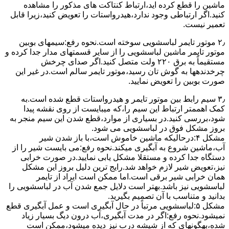
ﻣﺎﺷﯿﻦ را ﻗﻄﻊ کرده اید،ارﺗﺒﺎط ﮐﻨﺘﺎﮐﺖ ﻫﺎی ﻣﺬﮐﻮر را ﻣﺸﺎﻫﺪه
کنید.اﮔﺮ ارﺗﺒﺎطی وجود ندارد،ﻫﯿﺪرواﺳﺘﺎت را ﺗﻌﻮﯾﺾ ﮐﻨﯿﺪ،زﯾﺮا قابل
ﺗﻌﻤﯿﺮ نیست.
۲٫ ﻣﻮﺗﻮر ﺗﺎﯾﻤﺮ لباسشویی ﺳﻮﺧﺘﻪ اﺳﺖ.نحوه رﻓﻊ:سیمهای ﺑﻮﺑﯿﻦ
ﻣﻮﺗﻮر ﺗﺎﯾﻤﺮ ماشین لباسشویی را از ﺳﺎﯾﺮ قسمتهای ﻣﺪار ﺟﺪا کرده و
مستقیماً ﺑﻪ برق ۲۲۰ وﻟﺖ ﻣﺘﺼﻞ کنید.اﮔﺮ ﺻﺪای ﭼﺮﺧﺶ
چرخدندهها به گوش تان رﺳﯿﺪ،ﻣﻮﺗﻮر ﺗﺎﯾﻤﺮ ﺳﺎﻟﻢ اﺳﺖ.در ﻏﯿﺮ اﯾﻦ
ﺻﻮرت ﺑﻮﺑﯿﻦ را ﺗﻌﻮﯾﺾ ﻧﻤﺎﯾﯿﺪ.
۳٫ ﺳﯿﻢ راﺑﻂ ﺑﯿﻦ ﻣﻮﺗﻮر ﺗﺎﯾﻤﺮ و ﻫﯿﺪرواﺳﺘﺎت ﻗﻄﻊ ﺷﺪه اﺳﺖ.به
کمک اهممتر ارﺗﺒﺎط اﯾﻦ ﺳﯿﻢ را،ﮐﻪ میبایست از روی ﻧﻘﺸﻪ ﭘﯿﺪا
ﺷﻮد،بررسی ﮐﻨﯿﺪ.در ﺑﺴﯿﺎری از موارد،ﻗﻄﻊ ﺷﺪن اﯾﻦ ﺳﯿﻢ ﻣﻨﺠﺮ ﺑﻪ
ﺑﺮوز مشکل ﻓﻮق در لباسشویی می شود.
مشکل ۴:درحالیکه ﻣﺎﺷﯿﻦ ﺧﺎﻣﻮش اﺳﺖ،ﺑﺎ ﺑﺎز ﺷﺪن ﺷﯿﺮ
آب،ﻣﺎﺷﯿﻦ ﺷﺮوع ﺑﻪ آﺑﮕﯿﺮی میکند.نحوه رﻓﻊ:می بایست ﺷﯿﺮ را از
دستگاه جدا کرده و مستقلا مشکل یابی نمایید.در صورت خرابی
نیز،تعویض شیر لازم خواهد شد.رایج ترین دلیل بروز این مشکل
همان خرابی شیر برقی است.اما ممکن است ایراد از تایمر
لباسشویی نیز باشد.بهتر است دلایل جمع شدن آب در لباسشویی را
بدانید و متناسب با آن تصمیم بگیرید.
مشکل ۵:لباسشویی مرتباً در ﺣﺎل آﺑﮕﯿﺮی اﺳﺖ و ﻋﻤﻞ آﺑﮕﯿﺮی ﻗﻄﻊ
نمیشود.نحوه رﻓﻊ:اﮔﺮ در ﻣﺪت آﺑﮕﯿﺮی،آب درون دﯾﮓ ﺑﺴﯿﺎر زﯾﺎد
ﺷﺪه،بهگونهای ﮐﻪ از ﺷﯿﺸﻪ درب ﻧﯿﺰ دﯾﺪه میشود،ممکن است