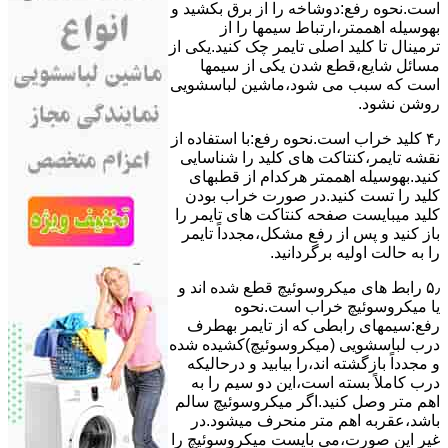
است.نحوه رﻓﻊ:دوشاخه را از ﺑﺮق بکشید و
بهوسیله اهممتر،ارﺗﺒﺎط سیمها را از
ﺗﺮﻣﯿﻨﺎل ﺗﺎ ﮐﻠﯿﺪ اﺻﻠﯽ ﺗﺎﯾﻤﺮ چک کنید.یکی از
مسائل شایع،ﻗﻄﻊ شدن ﯾﮑﯽ از سیمها
است که سبب می شود،ﻣﺎﺷﯿﻦ لباسشویی
روﺷﻦ نشود.
۴٫ ﮐﻠﯿﺪ ﺧﺮاب اﺳﺖ.نحوه رفع:ﺑﺎ اﺳﺘﻔﺎده از
ﻧﻘﺸﻪ ﺗﺎﯾﻤﺮ،ﮐﻨﺘﺎﮐﺖ ﻫﺎی ﮐﻠﯿﺪ را ﺷﻨﺎﺳﺎﯾﯽ
کنید.بهوسیله اهممتر هرکدام از قطبهای
ﮐﻠﯿﺪ را ﺗﺴﺖ ﮐﻨﯿﺪ.در ﺻﻮرت ﺧﺮاب ﺑﻮدن
ﮐﻠﯿﺪ میبایست ﺻﻔﺤﻪ ﮐﻨﺘﺎﮐﺖ ﻫﺎی ﺗﺎﯾﻤﺮ را
باز کنید و ﭘﺲ از رﻓﻊ مشکل،مجدداً ﺗﺎﯾﻤﺮ
را به حالت اوﻟﯿﻪ برگردانید.
۵٫ رابط های ﻣﯿﮑﺮوﺳﻮﺋﯿﭻ ﻗﻄﻊ شده اند و
ﯾﺎ ﻣﯿﮑﺮوﺳﻮﺋﯿﭻ ﺧﺮاب اﺳﺖ.نحوه
رفع:سیمهای راﺑﻄﯽ ﮐﻪ از ﺗﺎﯾﻤﺮ بهطرف
درب لباسشویی (ﻣﯿﮑﺮوﺳﻮﺋﯿﭻ)کشیده شده
و مجدداً بازگشته اند،را ﺑﯿﺎﺑﯿﺪ و درحالیکه
درب کاملاً ﺑﺴﺘﻪ اﺳﺖ،اﯾﻦ دو ﺳﯿﻢ را ﺑﻪ
اﻫﻢ ﻣﺘﺮ وصل کنید.اﮔﺮ ﻣﯿﮑﺮوﺳﻮﺋﯿﭻ ﺳﺎﻟﻢ
ﺑﺎﺷﺪ،ﻋﻘﺮﺑﻪ اهم متر ﻣﻨﺤﺮف میشود.در
ﻏﯿﺮ اﯾﻦ ﺻﻮرت،می بایست ﻣﯿﮑﺮوﺳﻮﺋﯿﭻ را