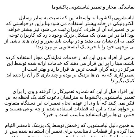
نمایندگی مجاز و تعمیر لباسشویی پاکشوما
لباسشویی پاکشوما به واسطه این که نسبت به سایر وسایل
الکترونیکی در خانه بیشتر استفاده می شود،بنابراین درخواستی که
برای تعمیرات آن از طرف کاربران ثبت می شود نیز بیشتر خواهد
بود؛ اما در این میان یک مشکل بزرگ وجود دارد که کاربران توجه
کمی به آن نشان می دهند و در نهایت باید ضرر و زیان های ناشی از
بی توجهی خود را با خرید یک لباسشویی نو بپردازند!
برخی از افراد بدون این که از خدمات نمایندگی مجاز استفاده کرده
باشند،مبنا را بر این قرار می دهند که خدمات ارائه شده توسط این
مرکز در رده گران قیمت ترین ها قرار دارد و بهتر است از
تعمیرکاری که به آن ها نزدیک تر بوده و چند باری کار آن را دیده اند
کمک بگیرند!
این افراد قبل از این که شماره تعمیرکار را گرفته و وی را برای
تعمیر لباسشویی پاکشوما به منزلشان دعوت کنند،یک لحظه به این
فکر نمی کنند که آیا وی از عهده انجام تعمیرات این دستگاه متفاوت
بر خواهد آمد؟ یا این که قطعات استفاده شده از چه نوعی هستند و
جنس آن ها برای استفاده مناسب است یا خیر؟
به همین دلیل لباسشویی که زخمش توسط یک پزشک نامعتبر التیام
پیدا کرده و از قطعات نامناسب برای تعمیر آن استفاده شده،پس از
مدت زمان کوتاهی چشم از جهان فرو می بندد و ترجیح می دهد