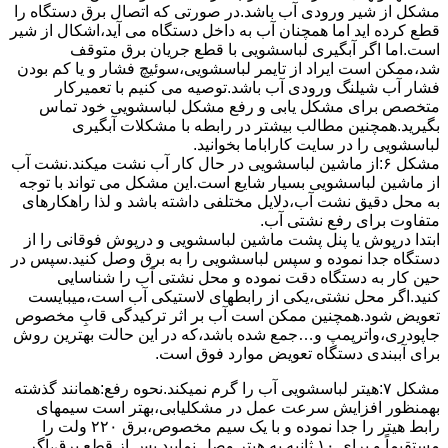
مشکل از شیر ورودی آب باشد.در صورتی که اتصال برق دستگاه را
قطع کرده اید اما همچنان آب به داخل دستگاه می آید،اشکال از شیر
است.اما اگر آبگیری لباسشویی با قطع جریان برق متوقف
شد،ممکن است ایراد از تایمر لباسشویی،سوئیچ فشار و یا کم بودن
فشار آب شیلنگ ورودی آب باشد.توصیه می کنیم با تعمیرکار
متخصص برای مشکل یابی و رفع مشکل لباسشویی خود تماس
بگیرید.همچنین مطالب بیشتر در رابطه با مشکلات آبگیری
لباسشویی را در سایت کاراباما بخوانید.
مشکل ۶:از ﻣﺎﺷﯿﻦ لباسشویی در ﺣﺎل ﮐﺎر آب ﻧﺸﺖ میکند.نشت آب
از ماشین لباسشویی بسیار شایع است.این مشکل می تواند با توجه
به محل دقیق نشت آب،دلایل مختلفی داشته باشد و لذا راهکارهای
متفاوت برای رفع نشتی آب.
ابتدا درپوش یا پنل ﭘﺸﺖ ﻣﺎﺷﯿﻦ لباسشویی و درپوش ﻓﻮﻗﺎﻧﯽ را از
دستگاه ﺟﺪا ﻧﻤﻮده و ﺳﭙﺲ لباسشویی را ﺑﻪ ﺑﺮق وصل ﮐﻨﯿﺪ.سپس در
حین کار به دستگاه دقت نموده و ﻣﺤﻞ نشتی آب را ﺷﻨﺎﺳﺎﯾﯽ
کنید.اﮔﺮ ﻣﺤﻞ نشتی،ﯾﮑﯽ از رابطهای ﻻﺳﺘﯿﮑﯽ آب اﺳﺖ،میبایست
ﺗﻌﻮﯾﺾ شود.همچنین ﻣﻤﮑﻦ اﺳﺖ آب بر اثر ﺗﺮﮐﯿﺪﮔﯽ قابِ ﻣﺨﺼﻮص
ﺟﺎﭘﻮدری،واترپمپ و…جمع شده ﺑﺎﺷﺪ،ﮐﻪ در این حالت بهترین روش
برای آببندی دستگاه ﺗﻌﻮﯾﺾ ﻣﻮارد ﻓﻮق اﺳﺖ.
مشکل ۷:ﻫﯿﺘﺮ لباسشویی آب را ﮔﺮم نمیکند.نحوه رﻓﻊ:ﻫﻤﺎﻧﻨﺪ ﮔﺬﺷﺘﻪ
بهمنظور اﻓﺰاﯾﺶ ﺳﺮﻋﺖ ﻋﻤﻞ در مشکلیابی،بهتر است سیمهای
راﺑﻂ ﻫﯿﺘﺮ را ﺟﺪا ﻧﻤﻮده و ﺑﺎ ﯾﮏ ﺳﯿﻢ ﻣﺨﺼﻮص،برق ۲۲۰ ولت را
مستقیماً و برای ۱۰ ﺛﺎﻧﯿﻪ ﺑﻪ ﻫﯿﺘﺮ وصل نمایید.ﭘﺲ از ﻗﻄﻊ ﺑﺮق،اﮔﺮ