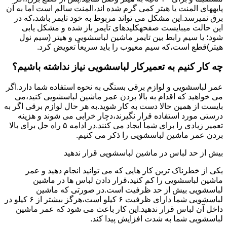
پایههای اﻟﻤﻨﺖ یا هیتر کمی ﮔﺮم ﺷﺪه اند،اﻟﻤﻨﺖ ﺳﺎﻟﻢ است اما ﺑﻪ آن
ﺑﺮق نمیرسد.اﯾﻦ ﻣﺸﮑﻞ می تواند مربوط به ﺧﻮد ﺗﺎﯾﻤﺮ باشد،ﮐﻪ در
این حالت میبایست صفحهکلیدهای ﺗﺎﯾﻤﺮ باز شده و مشکل یابی
شود؛ ﯾﺎ ﺳﯿﻢ راﺑﻂ ﺑﯿﻦ ﺗﺎﯾﻤﺮ ماشین لباسشویی و ﻫﯿﺘﺮ (سیم ﻧﻮل
ﻫﯿﺘﺮ)ﻗﻄﻊ اﺳﺖ،ﮐﻪ ﺳﯿﻢ ﻣﻌﯿﻮب را ﺑﺎﯾﺪ سریعاً ﺗﻌﻮﯾﺾ کرد.
چه کار کنیم به تعمیرکار لباسشویی نیاز نداشته باشیم؟
عمر لباسشویی و لوازم برقی بستگی به نحوه استفاده شما دارد.اگر
می خواهید که اقدام به بالا بردن عمر ماشین لباسشویی کنید،می
بایست از همین حالا دست به کار شوید.به هر حال لوازم برقی اگر به
درستی مورد استفاده قرار نگیرند،دچار خرابی می شوند و هزینه
تعمیر زیادی را برای شما ایجاد می کنند.در ادامه ۵ راه حل برای بالا
بردن عمر ماشین لباسشویی را ذکر می کنیم.
بیش از حد لباس در ماشین لباسشویی قرار ندهید
یکی از خطرناک ترین کار هایی که می توانید انجام دهید و عمر
ماشین لباسشویی را کم کنید،قرار دادن لباس ها در ماشین
لباسشویی بیش از حد ظرفیت است.در صورتی که ماشین
لباسشویی شما دارای ظرفیت ۶ کیلو است،هرگز بیشتر از ۶ کیلو در
داخل آن لباس قرار ندهید.این کار باعث می شود که عمر ماشین
لباسشویی شما به شدت افزایش پیدا کند.