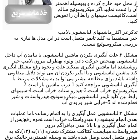
از ﻣﺤﻞ خود ﺧﺎرج کرده و بهوسیله اهممتر
آن را ﺗﺴﺖ ﻧﻤﺎﯾﯿﺪ.اﮔﺮ ﻣﯿﮑﺮوﺳﻮﺋﯿﭻ ﺳﺎﻟﻢ
اﺳﺖ،ﮐﺎﻓﯿﺴﺖ سیمهای راﺑﻄ آن را ﺗﻌﻮﯾﺾ
کنید.
ﺗﺬﮐﺮ:در اﮐﺜﺮ ماشینهای لباسشویی،ﻻﻣﭗ
ﺧﺒﺮ مستقیماً ﺑﻪ ﮐﻠﯿﺪ ﺗﺎﯾﻤﺮ ﻣﺘﺼﻞ اﺳﺖ.در اﯾﻦ مدل ها ﻧﯿﺎزی ﺑﻪ
بررسی ﻣﯿﮑﺮوﺳﻮﺋﯿﭻ نیست.
مشکل ۲:علت آبگیری نکردن ماشین لباسشویی یا نیامدن آب داخل
لباسشویی بهمحض ﺣﺮﮐﺖ دادن وﻟﻮم بهطرف ﺑﯿﺮون،ﻻﻣﭗ ﺧﺒﺮ
روشنشده اﻣﺎ ﻣﺎﺷﯿﻦ آﺑﮕﯿﺮی نمیکند.ﻋﻠﺖ و نحوه رﻓﻊ مشکل:آبگیری
کند ماشین لباسشویی و یا آبگیر نکردن آن می تواند دلایل متفاوتی
داشته باشد.برای مطالعه بیشتر می توانید به مشکلات مرتبط با
آبگیری لباسشویی مراجعه کنید.1-درب ﻣﺎﺷﯿﻦ ﺑﺎز اﺳﺖ.2-
ﻣﯿﮑﺮوﺳﻮﺋﯿﭻ ﺧﺮاب اﺳﺖ.3-ﻫﯿﺪرواﺳﺘﺎت ﺧﺮاب اﺳﺖ.4-سیمهای
راﺑﻂ ﺑﯿﻦ ﮐﻠﯿﺪ ﺗﺎﯾﻤﺮ لباسشویی،ﻣﯿﮑﺮوﺳﻮﺋﯿﭻ،ﻫﯿﺪرواﺳﺘﺎت و ﺷﯿﺮ
ﻗﻄﻊ ﺷﺪه اند.5-خرابی شیر ورودی آب
مشکل ۳:لباسشویی ﻋﻤﻞ آﺑﮕﯿﺮی را ﺑﻪ اﺗﻤﺎم رﺳﺎﻧﺪه،اﻣﺎ ﻋﻤﻠﯿﺎت
ﺑﻌﺪی اﻧﺠﺎم نمیشود.۱٫ ﻫﯿﺪرواﺳﺘﺎت ﺧﺮاب اﺳﺖ.نحوه رﻓﻊ:ﭘﺲ از
اﺗﻤﺎم عمل آﺑﮕﯿﺮی و ﺑﺎ ﺑﺎﻻ آﻣﺪن دﯾﺎﻓﺮاﮔﻢ درون
ﻫﯿﺪرواﺳﺘﺎت،میبایست ﮐﻨﺘﺎﮐﺖ ﻣﺸﺘﺮک شماره (۱۱)به (۱۳)،ﮐﻪ ﺑﻪ
ﻣﻮﺗﻮر ﻣﺘﺼﻞ اﺳﺖ،وﺻﻞ ﺷﺪه ﺑﺎﺷﺪ.ﺑه وسیله اهممتر،درحالیکه ﺑﺮق