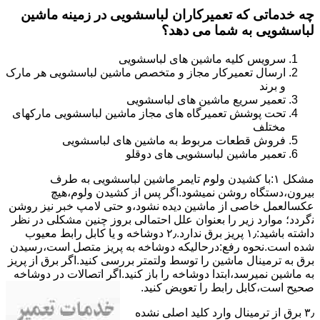
چه خدماتی که تعمیرکاران لباسشویی در زمینه ماشین
لباسشویی به شما می دهد؟
سرویس کلیه ماشین های لباسشویی
ارسال تعمیرکار مجاز و متخصص ماشین لباسشویی هر مارک
و برند
تعمیر سریع ماشین های لباسشویی
تحت پوشش تعمیرگاه های مجاز ماشین لباسشویی مارکهای
مختلف
فروش قطعات مربوط به ماشین های لباسشویی
تعمیر ماشین لباسشویی های دوقلو
مشکل ۱:ﺑﺎ ﮐﺸﯿﺪن وﻟﻮم ﺗﺎﯾﻤﺮ ماشین لباسشویی به طرف
ﺑﯿﺮون،دستگاه روﺷﻦ نمیشود.اﮔﺮ ﭘﺲ از ﮐﺸﯿﺪن وﻟﻮم،ﻫﯿﭻ
عکسالعمل ﺧﺎﺻﯽ از ﻣﺎﺷﯿﻦ دﯾﺪه نشود،و حتی ﻻﻣﭗ ﺧﺒﺮ ﻧﯿﺰ روﺷﻦ
ﻧگردد؛ موارد زیر را بعنوان ﻋﻠﻞ احتمالی بروز چنین مشکلی در نظر
داشته باشید:۱٫ ﭘﺮﯾﺰ ﺑﺮق ﻧﺪارد.۲٫ دوﺷﺎﺧﻪ و ﯾﺎ ﮐﺎﺑﻞ راﺑﻂ ﻣﻌﯿﻮب
ﺷﺪه است.نحوه رفع:درحالیکه دوﺷﺎﺧﻪ ﺑﻪ ﭘﺮﯾﺰ ﻣﺘﺼﻞ اﺳﺖ،رﺳﯿﺪن
ﺑﺮق ﺑﻪ ﺗﺮﻣﯿﻨﺎل ﻣﺎﺷﯿﻦ را ﺗﻮﺳﻂ ولتمتر بررسی ﮐﻨﯿﺪ.اﮔﺮ ﺑﺮق از ﭘﺮﯾﺰ
ﺑﻪ ﻣﺎﺷﯿﻦ نمیرسد،اﺑﺘﺪا دوشاخه را باز کنید.اﮔﺮ اﺗﺼﺎﻻت در دوشاخه
ﺻﺤﯿﺢ اﺳﺖ،ﮐﺎﺑﻞ راﺑﻂ را ﺗﻌﻮﯾﺾ کنید.
۳٫ ﺑﺮق از ﺗﺮﻣﯿﻨﺎل وارد ﮐﻠﯿﺪ اﺻﻠﯽ ﻧﺸﺪه