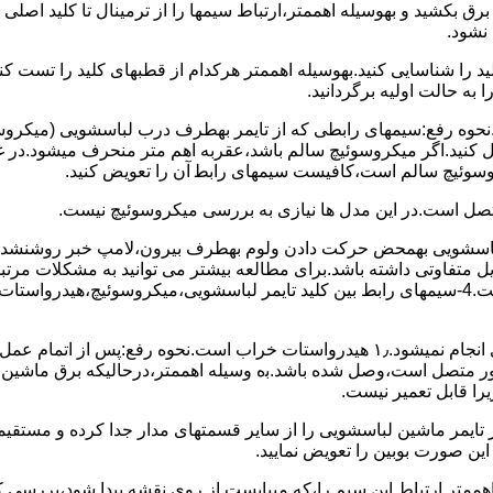
 ﺑﺮق بکشید و بهوسیله اهممتر،ارﺗﺒﺎط سیمها را از ﺗﺮﻣﯿﻨﺎل ﺗﺎ ﮐﻠﯿﺪ اﺻﻠ
نشود.
ﮐﻠﯿﺪ را ﺷﻨﺎﺳﺎﯾﯽ کنید.بهوسیله اهممتر هرکدام از قطبهای ﮐﻠﯿﺪ را ﺗﺴﺖ
 به حالت اوﻟﯿﻪ برگردانید.
نحوه رفع:سیمهای راﺑﻄﯽ ﮐﻪ از ﺗﺎﯾﻤﺮ بهطرف درب لباسشویی (ﻣﯿﮑﺮوﺳﻮﺋ
 وصل کنید.اﮔﺮ ﻣﯿﮑﺮوﺳﻮﺋﯿﭻ ﺳﺎﻟﻢ ﺑﺎﺷﺪ،ﻋﻘﺮﺑﻪ اهم متر ﻣﻨﺤﺮف میشود.د
ﺮوﺳﻮﺋﯿﭻ ﺳﺎﻟﻢ اﺳﺖ،ﮐﺎﻓﯿﺴﺖ سیمهای راﺑﻄ آن را ﺗﻌﻮﯾﺾ کنید.
ﻣﺘﺼﻞ اﺳﺖ.در اﯾﻦ مدل ها ﻧﯿﺎزی ﺑﻪ بررسی ﻣﯿﮑﺮوﺳﻮﺋﯿﭻ نیست.
اخل لباسشویی بهمحض ﺣﺮﮐﺖ دادن وﻟﻮم بهطرف ﺑﯿﺮون،ﻻﻣﭗ ﺧﺒﺮ روشنشده 
مشکل ۳:لباسشویی ﻋﻤﻞ آﺑﮕﯿﺮی را ﺑﻪ اﺗﻤﺎم رﺳﺎﻧﺪه،اﻣﺎ ﻋﻤﻠﯿﺎت ﺑﻌﺪی اﻧﺠﺎم نمیشود.۱٫ ﻫﯿﺪرواﺳﺘﺎت ﺧﺮاب 
یست ﮐﻨﺘﺎﮐﺖ ﻣﺸﺘﺮک شماره (۱۱)به (۱۳)،ﮐﻪ ﺑﻪ ﻣﻮﺗﻮر ﻣﺘﺼﻞ اﺳﺖ،وﺻﻞ ﺷﺪه ﺑﺎﺷﺪ.ﺑه وسیله اهممتر،درحا
ﯾﺮا قابل ﺗﻌﻤﯿﺮ نیست.
ﻦ ﺻﻮرت ﺑﻮﺑﯿﻦ را ﺗﻌﻮﯾﺾ ﻧﻤﺎﯾﯿﺪ.
اهممتر ارﺗﺒﺎط اﯾﻦ ﺳﯿﻢ را،ﮐﻪ میبایست از روی ﻧﻘﺸﻪ ﭘﯿﺪا ﺷﻮد،بررسی 