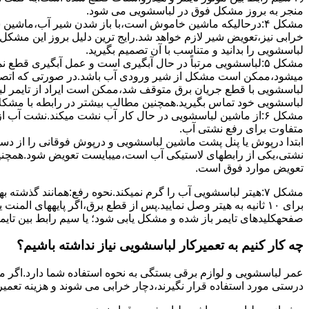
ﻣﻨﺠﺮ ﺑﻪ ﺑﺮوز مشکل ﻓﻮق در لباسشویی می شود.
مشکل ۴:درحالیکه ﻣﺎﺷﯿﻦ ﺧﺎﻣﻮش اﺳﺖ،ﺑﺎ ﺑﺎز ﺷﺪن ﺷﯿﺮ آب،ﻣﺎﺷﯿﻦ
خرابی نیز،تعویض شیر لازم خواهد شد.رایج ترین دلیل بروز این مشکل
لباسشویی را بدانید و متناسب با آن تصمیم بگیرید.
مشکل ۵:لباسشویی مرتباً در ﺣﺎل آﺑﮕﯿﺮی اﺳﺖ و ﻋﻤﻞ آﺑﮕﯿﺮی ﻗﻄ
میشود،ممکن است مشکل از شیر ورودی آب باشد.در صورتی که اتصال بر
لباسشویی با قطع جریان برق متوقف شد،ممکن است ایراد از تایمر ل
لباسشویی خود تماس بگیرید.همچنین مطالب بیشتر در رابطه با مشکلات
مشکل ۶:از ﻣﺎﺷﯿﻦ لباسشویی در ﺣﺎل ﮐﺎر آب ﻧﺸﺖ میکند.نشت آب
متفاوت برای رفع نشتی آب.
ابتدا درپوش یا پنل ﭘﺸﺖ ﻣﺎﺷﯿﻦ لباسشویی و درپوش ﻓﻮﻗﺎﻧﯽ را از دس
نشتی،ﯾﮑﯽ از رابطهای ﻻﺳﺘﯿﮑﯽ آب اﺳﺖ،میبایست ﺗﻌﻮﯾﺾ شود.همچنین
ﺗﻌﻮﯾﺾ ﻣﻮارد ﻓﻮق اﺳﺖ.
برای ۱۰ ﺛﺎﻧﯿﻪ ﺑﻪ ﻫﯿﺘﺮ وصل نمایید.ﭘﺲ از ﻗﻄﻊ ﺑﺮق،اﮔﺮ پایههای 
صفحهکلیدهای ﺗﺎﯾﻤﺮ باز شده و مشکل یابی شود؛ ﯾﺎ ﺳﯿﻢ راﺑﻂ ﺑﯿﻦ ﺗﺎﯾ
چه کار کنیم به تعمیرکار لباسشویی نیاز نداشته باشیم؟
عمر لباسشویی و لوازم برقی بستگی به نحوه استفاده شما دارد.اگر می
درستی مورد استفاده قرار نگیرند،دچار خرابی می شوند و هزینه تعمیر زیادی را برای شما ایجاد می کنند.در اد