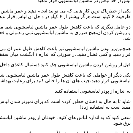
بیش از حد لباس در ماشین لباسشویی قرار ندهید
یکی از خطرناک ترین کار هایی که می توانید انجام دهید و عمر ماش
ظرفیت ۶ کیلو است،هرگز بیشتر از ۶ کیلو در داخل آن لباس قرار ندهید.این کار باعث می شود که عمر ماشین لباسشویی شما به شدت افزایش پیدا کند.
دو عامل دیگری که باعث کاهش طول عمر ماشین لباسشویی شما می شو
و روشن کردن آن،هیچ ضرری به ماشین لباسشویی نمی زند.ولی واق
شد.
همچنین،پر بودن ماشین لباسشویی نیز باعث کاهش طول عمر آن می شود
قرار دهید و کمی فشار دهید.در صورتی که اندازه ۱ انگشت میان سقف ماشین لباسشویی و لباس ها وجود داشت،دیگر نباید ماشین لباسشویی را پر کنید.
قبل از روشن کردن ماشین لباسشویی چک کنید ذستمال کاغذی داخل 
یکی دیگر از عواملی که باعث کاهش طول عمر ماشین لباسشویی شما می 
لباسشویی قرار دهید،جیب های آن ها را خالی کنید.برای رعایت بهداش
به اندازه از پودر لباسشویی استفاده کنید
شاید تا به حال به ذهنتان خطور کرده است که برای تمیزتر شدن لباس
مفید است نه استفاده زیاد!
سعی کنید که به اندازه لباس های کثیف خودتان از پودر ماشین لباسش
برق شود.