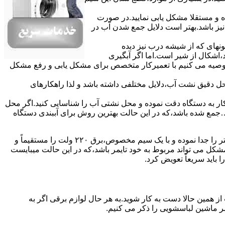
ده و مستقلا مشکل یابی نمایید.در صورت
نیز باشد.بهتر است دلایل جمع شدن آب در
ونهای ﮐﻪ از ﺷﯿﺸﻪ درب ﻧﯿﺰ دﯾﺪه
اشکال از شیر است.اما اگر آبگیری
توصیه می کنیم با تعمیرکار متخصص برای مشکل یابی و رفع مشکل
محل دقیق نشت آب،دلایل مختلفی داشته باشد و لذا راهکارهای
ار به دستگاه دقت نموده و ﻣﺤﻞ نشتی آب را ﺷﻨﺎﺳﺎﯾﯽ کنید.اﮔﺮ ﻣﺤﻞ
ع شده ﺑﺎﺷﺪ،ﮐﻪ در این حالت بهترین روش برای آببندی دستگاه
مشکل ۷:ﻫﯿﺘﺮ لباسشویی آب را ﮔﺮم نمیکند.نحوه رﻓﻊ:ﻫﻤﺎﻧﻨﺪ ﮔﺬﺷﺘﻪ بهمنظور اﻓﺰاﯾﺶ ﺳﺮﻋﺖ ﻋﻤﻞ در مشکلیابی،بهتر است سیمهای راﺑﻂ ﻫﯿﺘﺮ را ﺟﺪا ﻧﻤﻮده و ﺑﺎ ﯾﮏ ﺳﯿﻢ ﻣﺨﺼﻮص،برق ۲۲۰ ولت را مستقیماً و
ﯾﻦ ﻣﺸﮑﻞ می تواند مربوط به ﺧﻮد ﺗﺎﯾﻤﺮ باشد،ﮐﻪ در این حالت میبایست
ﺑﺎﯾﺪ سریعاً ﺗﻌﻮﯾﺾ کرد.
ز همین حالا دست به کار شوید.به هر حال لوازم برقی اگر به