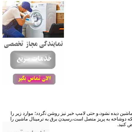
ﺎﺷﯿﻦ دﯾﺪه نشود،و حتی ﻻﻣﭗ ﺧﺒﺮ ﻧﯿﺰ روﺷﻦ ﻧگردد؛ موارد زیر را
ﮐﺎﺑﻞ راﺑﻂ ﻣﻌﯿﻮب ﺷﺪه است.نحوه رفع:درحالیکه دوﺷﺎﺧﻪ ﺑﻪ ﭘﺮﯾﺰ ﻣﺘﺼﻞ اﺳﺖ،رﺳﯿﺪن ﺑﺮق ﺑﻪ ﺗﺮﻣﯿﻨﺎل ﻣﺎﺷﯿﻦ را
ﺾ کنید.