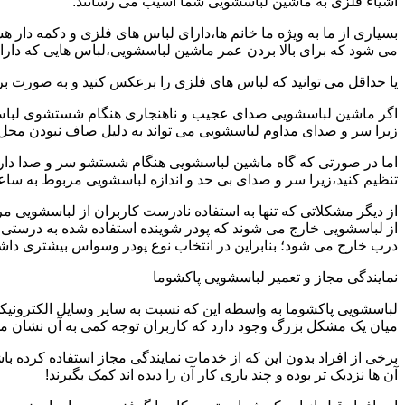
اشیاء فلزی به ماشین لباسشویی شما آسیب می رسانند.
بسیاری از ما به ویژه ما خانم ها،دارای لباس های فلزی و دکمه دار 
می شود که برای بالا بردن عمر ماشین لباسشویی،لباس هایی که دارای
یا حداقل می توانید که لباس های فلزی را برعکس کنید و به صورت 
اگر ماشین لباسشویی صدای عجیب و ناهنجاری هنگام شستشوی لباس ها 
زیرا سر و صدای مداوم لباسشویی می تواند به دلیل صاف نبودن محل 
اما در صورتی که گاه ماشین لباسشویی هنگام شستشو سر و صدا دارد
تنظیم کنید،زیرا سر و صدای بی حد و اندازه لباسشویی مربوط به س
از دیگر مشکلاتی که تنها به استفاده نادرست کاربران از لباسشویی م
از لباسشویی خارج می شوند که پودر شوینده استفاده شده به درستی 
درب خارج می شود؛ بنابراین در انتخاب نوع پودر وسواس بیشتری داشته
نمایندگی مجاز و تعمیر لباسشویی پاکشوما
لباسشویی پاکشوما به واسطه این که نسبت به سایر وسایل الکترونیکی 
میان یک مشکل بزرگ وجود دارد که کاربران توجه کمی به آن نشان می ده
برخی از افراد بدون این که از خدمات نمایندگی مجاز استفاده کرده باش
آن ها نزدیک تر بوده و چند باری کار آن را دیده اند کمک بگیرند!