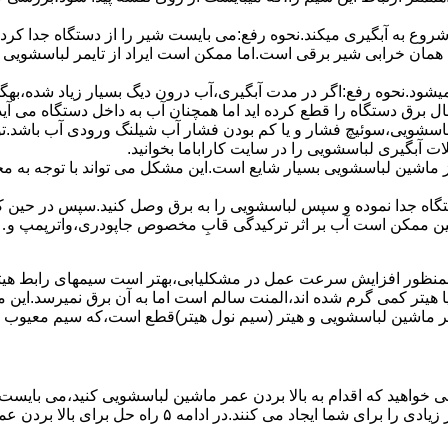
 ﺷﺮوع ﺑﻪ آﺑﮕﯿﺮی میکند.نحوه رﻓﻊ:می بایست ﺷﯿﺮ را از دستگاه جدا کر
 همان خرابی شیر برقی است.اما ممکن است ایراد از تایمر لباسشویی 
ﻊ نمیشود.نحوه رﻓﻊ:اﮔﺮ در ﻣﺪت آﺑﮕﯿﺮی،آب درون دﯾﮓ ﺑﺴﯿﺎر زﯾﺎد ﺷﺪه،بهگ
ق دستگاه را قطع کرده اید اما همچنان آب به داخل دستگاه می آید،
باسشویی،سوئیچ فشار و یا کم بودن فشار آب شیلنگ ورودی آب باشد.
 آبگیری لباسشویی را در سایت کاراباما بخوانید.
 از ماشین لباسشویی بسیار شایع است.این مشکل می تواند با توجه به 
تگاه ﺟﺪا ﻧﻤﻮده و ﺳﭙﺲ لباسشویی را ﺑﻪ ﺑﺮق وصل ﮐﻨﯿﺪ.سپس در حین ک
 ﻣﻤﮑﻦ اﺳﺖ آب بر اثر ﺗﺮﮐﯿﺪﮔﯽ قابِ ﻣﺨﺼﻮص ﺟﺎﭘﻮدری،واترپمپ و…جم
اﻟﻤﻨﺖ یا هیتر کمی ﮔﺮم ﺷﺪه اند،اﻟﻤﻨﺖ ﺳﺎﻟﻢ است اما ﺑﻪ آن ﺑﺮق نمیرسد.ا
ﻤﺮ ماشین لباسشویی و ﻫﯿﺘﺮ (سیم ﻧﻮل ﻫﯿﺘﺮ)ﻗﻄﻊ اﺳﺖ،ﮐﻪ ﺳﯿﻢ ﻣﻌﯿﻮب را 
 خواهید که اقدام به بالا بردن عمر ماشین لباسشویی کنید،می بایست ا
امه ۵ راه حل برای بالا بردن عمر ماشین لباسشویی را ذکر می کنیم.