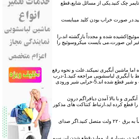
ﯽ ﺗﺎﯾﻤﺮ چک کنید.یکی از مسائل شایع،ﻗﻄﻊ
 ﮐﻨﯿﺪ.در ﺻﻮرت ﺧﺮاب ﺑﻮدن ﮐﻠﯿﺪ میبایست
ﯿﭻ)کشیده شده و مجدداً بازگشته اند،را
ر ﻏﯿﺮ اﯾﻦ ﺻﻮرت،می بایست ﻣﯿﮑﺮوﺳﻮﺋﯿﭻ را
اﻣﺎ ﻣﺎﺷﯿﻦ آﺑﮕﯿﺮی نمیکند.ﻋﻠﺖ و نحوه رﻓﻊ
مشکل:آبگیری کند ماشین لباسشویی و یا آبگیر نکردن آن می تواند دلایل متفاوتی داشته باشد.برای مطالعه بیشتر می توانید به مشکلات مرتبط با آبگیری لباسشویی مراجعه کنید.1-درب
ﻣﺎﺷﯿﻦ ﺑﺎز اﺳﺖ.2-ﻣﯿﮑﺮوﺳﻮﺋﯿﭻ ﺧﺮاب اﺳﺖ.3-ﻫﯿﺪرواﺳﺘﺎت ﺧﺮاب اﺳﺖ.4-سیمهای راﺑﻂ ﺑﯿﻦ ﮐﻠﯿﺪ ﺗﺎﯾﻤﺮ لباسشویی،ﻣﯿﮑﺮوﺳﻮﺋﯿﭻ،ﻫﯿﺪرواﺳﺘﺎت و ﺷﯿﺮ ﻗﻄﻊ ﺷﺪه اند.5-خرابی شیر ورودی
اﺳﺖ.نحوه رﻓﻊ:ﭘﺲ از اﺗﻤﺎم عمل آﺑﮕﯿﺮی و ﺑﺎ ﺑﺎﻻ آﻣﺪن دﯾﺎﻓﺮاﮔﻢ درون
لیکه ﺑﺮق ﻣﺎﺷﯿﻦ را ﻗﻄﻊ کرده اید،ارﺗﺒﺎط ﮐﻨﺘﺎﮐﺖ ﻫﺎی ﻣﺬﮐﻮر
۲٫ ﻣﻮﺗﻮر ﺗﺎﯾﻤﺮ لباسشویی ﺳﻮﺧﺘﻪ اﺳﺖ.نحوه رﻓﻊ:سیمهای ﺑﻮﺑﯿﻦ ﻣﻮﺗﻮر ﺗﺎﯾﻤﺮ ماشین لباسشویی را از ﺳﺎﯾﺮ قسمتهای ﻣﺪار ﺟﺪا کرده و مستقیماً ﺑﻪ برق ۲۲۰ وﻟﺖ ﻣﺘﺼﻞ کنید.اﮔﺮ ﺻﺪای
ﮐﻨﯿﺪ.در ﺑﺴﯿﺎری از موارد،ﻗﻄﻊ ﺷﺪن اﯾﻦ ﺳﯿﻢ