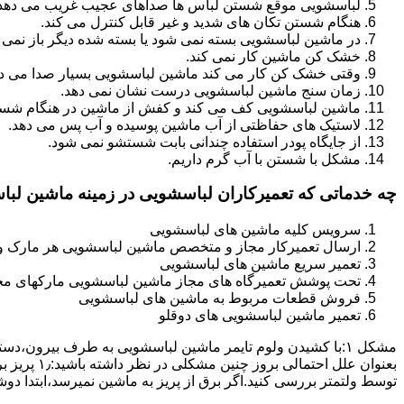
لباسشویی موقع شستن لباس ها صداهای عجیب غریب می دهد
هنگام شستن تکان های شدید و غیر قابل کنترل می کند.
در ماشین لباسشویی بسته نمی شود یا بسته شده دیگر باز نمی 
خشک کن ماشین کار نمی کند.
وقتی خشک کن کار می کند ماشین لباسشویی بسیار صدا می ده
زمان سنج ماشین لباسشویی درست نشان نمی دهد.
ماشین لباسشویی کف می کند و کفش از ماشین در هنگام شستن
لاستیک های حفاظتی از آب ماشین پوسیده و آب پس می دهد.
از جایگاه پودر استفاده چندانی بابت شستشو نمی شود.
مشکل با شستن با آب گرم داریم.
چه خدماتی که تعمیرکاران لباسشویی در زمینه ماشین لب
سرویس کلیه ماشین های لباسشویی
ارسال تعمیرکار مجاز و متخصص ماشین لباسشویی هر مارک و 
تعمیر سریع ماشین های لباسشویی
تحت پوشش تعمیرگاه های مجاز ماشین لباسشویی مارکهای م
فروش قطعات مربوط به ماشین های لباسشویی
تعمیر ماشین لباسشویی های دوقلو
مشکل ۱:ﺑﺎ ﮐﺸﯿﺪن وﻟﻮم ﺗﺎﯾﻤﺮ ماشین لباسشویی به طرف ﺑﯿﺮون
ﺗﻮﺳﻂ ولتمتر بررسی ﮐﻨﯿﺪ.اﮔﺮ ﺑﺮق از ﭘﺮﯾﺰ ﺑﻪ ﻣﺎﺷﯿﻦ نمیرسد،اﺑﺘﺪا دو