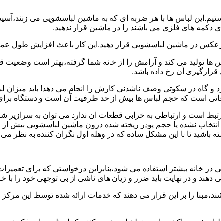
هستیم.این لباس ها با هر ضربه ای که به ماشین لباسشویی می زنند،آس
 دکمه های فلزی می باشند را در ماشین قرار ندهید.
برعکس در ماشین لباسشویی قرار دهید.این کار باعث افزایش طول عم
تولید می کند و آرامش را از خانه شما گرفته،بهتر است وضعیت قرارگ
قرارگیری آن رخ داده باشد.
 و گاه در سکوتی وصف ناشدنی کارش را انجام می دهد! باید میزان ل
اعاتی است که حجم لباس ها بیش از حد ظرفیت آن است و دستگاه برای
رتبط است و ارتباطی به خرابی قطعات آن ندارد می توان به سرازیر شد
انتخاب نشده یا حجم پودر ریخته شده درون ماشین لباسشویی بیش از ح
 باشید تا با این مشکل ساده که در وهله اول نگران کننده به نظر می
در خانه بیشتر استفاده می شود،بنابراین درخواستی که برای تعمیرات 
ند و در نهایت باید ضرر و زیان های ناشی از بی توجهی خود را با خری
ند،مبنا را بر این قرار می دهند که خدمات ارائه شده توسط این مرکز د