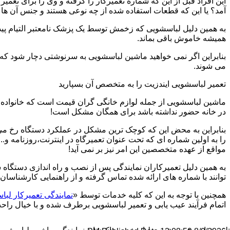
این افراد قبل از این که شماره تعمیرکار را گرفته و وی را برای تعم
آمد؟ یا این که قطعات استفاده شده از چه نوعی هستند و جنس آن ها
به همین دلیل لباسشویی که زخمش توسط یک پزشک نامعتبر التیام پید
همیشه خاموش باقی بماند.
بنابراین اگر نمی خواهید ماشین لباسشویی به سرنوشتی دچار شود که غ
می شوند.
تعمیر لباسشویی ایندزیت را به متخصص آن بسپارید
ماشین لباسشویی از جمله لوازم خانگی گران قیمت است که خانواده ها
در خانه حضور نداشته باشد برای همگان مشکل است!
بنابراین به محض این که کوچک ترین مشکل در عملکرد دستگاه رخ می د
را به اولین شماره ای که تحت عنوان تعمیرگاه در اینترنت،روزنامه و.
مواقع از عهده متخصصین این امر نیز بر نمی آید!
به همین دلیل تعمیرکاران نمایندگی پس از نصب و راه اندازی دستگاه 
توانند با شماره های ارائه شده تماس گرفته و از راهنمایی کارشناسان 
همچنین با توجه به این که کلیه خدمات توسط «
نمایندگی تعمیرکار لب
اتمام فرآیند عیب یابی و تعمیر لباسشویی برطرف شده و با خیال راحت 