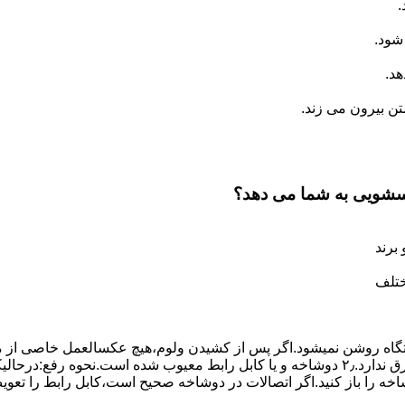
.
شود.
د.
 بیرون می زند.
اسشویی به شما می دهد؟
برند
ختلف
،دستگاه روﺷﻦ نمیشود.اﮔﺮ ﭘﺲ از ﮐﺸﯿﺪن وﻟﻮم،ﻫﯿﭻ عکسالعمل ﺧﺎﺻﯽ از ﻣ
بعنوان ﻋﻠﻞ احتمالی بروز چنین مشکلی در نظر داشته باشید:۱٫ ﭘﺮﯾﺰ ﺑﺮق ﻧﺪارد.۲٫ دوﺷﺎﺧﻪ و ﯾﺎ 
شاخه را باز کنید.اﮔﺮ اﺗﺼﺎﻻت در دوشاخه ﺻﺤﯿﺢ اﺳﺖ،ﮐﺎﺑﻞ راﺑﻂ را ﺗﻌﻮﯾ