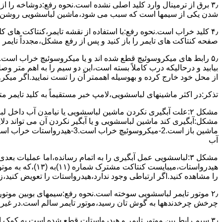
۳٫ ﺑﺮق از ﺗﺮﻣﯿﻨﺎل وارد ﮐﻠﯿﺪ اﺻﻠﯽ ﻧﺸﺪه است.نحوه رﻓﻊ:دوشاخه را از
شدن ﯾﮑﯽ از سیمها است که سبب می شود،ﻣﺎﺷﯿﻦ لباسشویی روﺷﻦ 
۴٫ ﮐﻠﯿﺪ ﺧﺮاب اﺳﺖ.نحوه رفع:ﺑﺎ اﺳﺘﻔﺎده از ﻧﻘﺸﻪ ﺗﺎﯾﻤﺮ،ﮐﻨﺘﺎﮐﺖ ﻫﺎی 
ﺻﻔﺤﻪ ﮐﻨﺘﺎﮐﺖ ﻫﺎی ﺗﺎﯾﻤﺮ را باز کنید و ﭘﺲ از رﻓﻊ مشکل،مجدداً ﺗﺎﯾﻤﺮ را
۵٫ رابط های ﻣﯿﮑﺮوﺳﻮﺋﯿﭻ ﻗﻄﻊ شده اند و ﯾﺎ ﻣﯿﮑﺮوﺳﻮﺋﯿﭻ ﺧﺮاب اﺳﺖ.
ﺑﯿﺎﺑﯿﺪ و درحالیکه درب کاملاً ﺑﺴﺘﻪ اﺳﺖ،اﯾﻦ دو ﺳﯿﻢ را ﺑﻪ اﻫﻢ ﻣﺘﺮ
از ﻣﺤﻞ خود ﺧﺎرج کرده و بهوسیله اهممتر آن را ﺗﺴﺖ ﻧﻤﺎﯾﯿﺪ.اﮔﺮ ﻣﯿﮑ
ﺗﺬﮐﺮ:در اﮐﺜﺮ ماشینهای لباسشویی،ﻻﻣﭗ ﺧﺒﺮ مستقیماً ﺑﻪ ﮐﻠﯿﺪ ﺗﺎﯾﻤﺮ 
مشکل ۲:علت آبگیری نکردن ماشین لباسشویی یا نیامدن آب د
آب
ﻫﯿﺪرواﺳﺘﺎت،میبا
را ﻣﺸﺎﻫﺪه کنید.اﮔﺮ ارﺗﺒﺎطی وجود ندارد،ﻫﯿﺪرواﺳﺘﺎت را ﺗﻌﻮﯾﺾ ﮐﻨﯿﺪ،ز
ﭼﺮﺧﺶ چرخدندهها به گوش تان رﺳﯿﺪ،ﻣﻮﺗﻮر ﺗﺎﯾﻤﺮ ﺳﺎﻟﻢ اﺳﺖ.در ﻏﯿﺮ اﯾ
۳٫ ﺳﯿﻢ راﺑﻂ ﺑﯿﻦ ﻣﻮﺗﻮر ﺗﺎﯾﻤﺮ و ﻫﯿﺪرواﺳﺘﺎت ﻗﻄﻊ ﺷﺪه اﺳﺖ.به کمک 