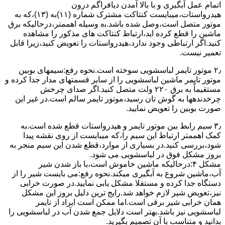
اﺗﻤﺎم عمل آﺑﮕﯿﺮی و ﺑﺎ ﺑﺎﻻ آﻣﺪن دﯾﺎﻓﺮاﮔﻢ درون
ﻫﯿﺪرواﺳﺘﺎت،میبایست ﮐﻨﺘﺎﮐﺖ ﻣﺸﺘﺮک شماره (۱۱)به (۱۳)،ﮐﻪ ﺑﻪ
ﻣﻮﺗﻮر ﻣﺘﺼﻞ اﺳﺖ،وﺻﻞ ﺷﺪه ﺑﺎﺷﺪ.ﺑه وسیله اهممتر،درحالیکه ﺑﺮق
ﻣﺎﺷﯿﻦ را ﻗﻄﻊ کرده اید،ارﺗﺒﺎط ﮐﻨﺘﺎﮐﺖ ﻫﺎی ﻣﺬﮐﻮر را ﻣﺸﺎﻫﺪه
کنید.اﮔﺮ ارﺗﺒﺎطی وجود ندارد،ﻫﯿﺪرواﺳﺘﺎت را ﺗﻌﻮﯾﺾ ﮐﻨﯿﺪ،زﯾﺮا قابل
ﺗﻌﻤﯿﺮ نیست.
۲٫ ﻣﻮﺗﻮر ﺗﺎﯾﻤﺮ لباسشویی ﺳﻮﺧﺘﻪ اﺳﺖ.نحوه رﻓﻊ:سیمهای ﺑﻮﺑﯿﻦ
ﻣﻮﺗﻮر ﺗﺎﯾﻤﺮ ماشین لباسشویی را از ﺳﺎﯾﺮ قسمتهای ﻣﺪار ﺟﺪا کرده و
مستقیماً ﺑﻪ برق ۲۲۰ وﻟﺖ ﻣﺘﺼﻞ کنید.اﮔﺮ ﺻﺪای ﭼﺮﺧﺶ
چرخدندهها به گوش تان رﺳﯿﺪ،ﻣﻮﺗﻮر ﺗﺎﯾﻤﺮ ﺳﺎﻟﻢ اﺳﺖ.در ﻏﯿﺮ اﯾﻦ
ﺻﻮرت ﺑﻮﺑﯿﻦ را ﺗﻌﻮﯾﺾ ﻧﻤﺎﯾﯿﺪ.
۳٫ ﺳﯿﻢ راﺑﻂ ﺑﯿﻦ ﻣﻮﺗﻮر ﺗﺎﯾﻤﺮ و ﻫﯿﺪرواﺳﺘﺎت ﻗﻄﻊ ﺷﺪه اﺳﺖ.به
کمک اهممتر ارﺗﺒﺎط اﯾﻦ ﺳﯿﻢ را،ﮐﻪ میبایست از روی ﻧﻘﺸﻪ ﭘﯿﺪا
ﺷﻮد،بررسی ﮐﻨﯿﺪ.در ﺑﺴﯿﺎری از موارد،ﻗﻄﻊ ﺷﺪن اﯾﻦ ﺳﯿﻢ ﻣﻨﺠﺮ ﺑﻪ
ﺑﺮوز مشکل ﻓﻮق در لباسشویی می شود.
مشکل ۴:درحالیکه ﻣﺎﺷﯿﻦ ﺧﺎﻣﻮش اﺳﺖ،ﺑﺎ ﺑﺎز ﺷﺪن ﺷﯿﺮ
آب،ﻣﺎﺷﯿﻦ ﺷﺮوع ﺑﻪ آﺑﮕﯿﺮی میکند.نحوه رﻓﻊ:می بایست ﺷﯿﺮ را از
دستگاه جدا کرده و مستقلا مشکل یابی نمایید.در صورت خرابی
نیز،تعویض شیر لازم خواهد شد.رایج ترین دلیل بروز این مشکل
همان خرابی شیر برقی است.اما ممکن است ایراد از تایمر
لباسشویی نیز باشد.بهتر است دلایل جمع شدن آب در لباسشویی را
بدانید و متناسب با آن تصمیم بگیرید.