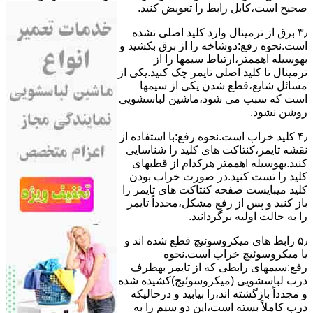
ﺻﺤﯿﺢ اﺳﺖ،ﮐﺎﺑﻞ راﺑﻂ را ﺗﻌﻮﯾﺾ کنید.
۳٫ ﺑﺮق از ﺗﺮﻣﯿﻨﺎل وارد ﮐﻠﯿﺪ اﺻﻠﯽ ﻧﺸﺪه
است.نحوه رﻓﻊ:دوشاخه را از ﺑﺮق بکشید و
بهوسیله اهممتر،ارﺗﺒﺎط سیمها را از
ﺗﺮﻣﯿﻨﺎل ﺗﺎ ﮐﻠﯿﺪ اﺻﻠﯽ ﺗﺎﯾﻤﺮ چک کنید.یکی از
مسائل شایع،ﻗﻄﻊ شدن ﯾﮑﯽ از سیمها
است که سبب می شود،ﻣﺎﺷﯿﻦ لباسشویی
روﺷﻦ نشود.
۴٫ ﮐﻠﯿﺪ ﺧﺮاب اﺳﺖ.نحوه رفع:ﺑﺎ اﺳﺘﻔﺎده از
ﻧﻘﺸﻪ ﺗﺎﯾﻤﺮ،ﮐﻨﺘﺎﮐﺖ ﻫﺎی ﮐﻠﯿﺪ را ﺷﻨﺎﺳﺎﯾﯽ
کنید.بهوسیله اهممتر هرکدام از قطبهای
ﮐﻠﯿﺪ را ﺗﺴﺖ ﮐﻨﯿﺪ.در ﺻﻮرت ﺧﺮاب ﺑﻮدن
ﮐﻠﯿﺪ میبایست ﺻﻔﺤﻪ ﮐﻨﺘﺎﮐﺖ ﻫﺎی ﺗﺎﯾﻤﺮ را
باز کنید و ﭘﺲ از رﻓﻊ مشکل،مجدداً ﺗﺎﯾﻤﺮ
را به حالت اوﻟﯿﻪ برگردانید.
۵٫ رابط های ﻣﯿﮑﺮوﺳﻮﺋﯿﭻ ﻗﻄﻊ شده اند و
ﯾﺎ ﻣﯿﮑﺮوﺳﻮﺋﯿﭻ ﺧﺮاب اﺳﺖ.نحوه
رفع:سیمهای راﺑﻄﯽ ﮐﻪ از ﺗﺎﯾﻤﺮ بهطرف
درب لباسشویی (ﻣﯿﮑﺮوﺳﻮﺋﯿﭻ)کشیده شده
و مجدداً بازگشته اند،را ﺑﯿﺎﺑﯿﺪ و درحالیکه
درب کاملاً ﺑﺴﺘﻪ اﺳﺖ،اﯾﻦ دو ﺳﯿﻢ را ﺑﻪ