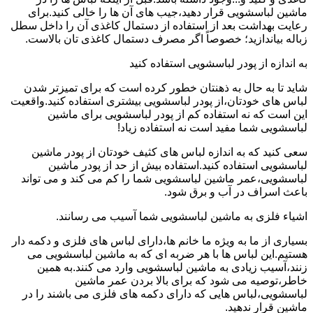
ماشین لباسشویی قرار دهید،جیب های آن ها را خالی کنید.برای
رعایت بهداشت بعد از استفاده از دستمال کاغذی آن را داخل سطل
زباله بیاندازید؛ خصوصاً اگر مصرف دستمال کاغذی تان بالاست.
به اندازه از پودر لباسشویی استفاده کنید
شاید تا به حال به ذهنتان خطور کرده است که برای تمیزتر شدن
لباس های خودتان،از پودر لباسشویی بیشتری استفاده کنید.واقعیت
این است که نه استفاده کم از پودر لباسشویی برای ماشین
لباسشویی شما مفید است نه استفاده زیاد!
سعی کنید که به اندازه لباس های کثیف خودتان از پودر ماشین
لباسشویی استفاده کنید.استفاده بیش از حد از پودر ماشین
لباسشویی،عمر ماشین لباسشویی شما را کم می کند و می تواند
باعث اسراف در آب و برق شود.
اشیاء فلزی به ماشین لباسشویی شما آسیب می رسانند.
بسیاری از ما به ویژه ما خانم ها،دارای لباس های فلزی و دکمه دار
هستیم.این لباس ها با هر ضربه ای که به ماشین لباسشویی می
زنند،آسیب زیادی به ماشین لباسشویی وارد می کنند.به همین
خاطر،توصیه می شود که برای بالا بردن عمر ماشین
لباسشویی،لباس هایی که دارای دکمه های فلزی می باشند را در
ماشین قرار ندهید.