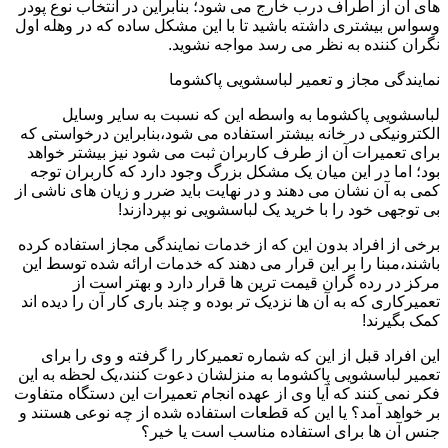
های آن از اطراف درب خارج می شود؛ بنابراین در انتخاب نوع پودر
وسواس بیشتری داشته باشید تا با این مشکل ساده که در وهله اول
نگران کننده به نظر می رسد مواجه نشوید.
نمایندگی مجاز و تعمیر لباسشویی پاکشوما
لباسشویی پاکشوما به واسطه این که نسبت به سایر وسایل
الکترونیکی در خانه بیشتر استفاده می شود،بنابراین درخواستی که
برای تعمیرات آن از طرف کاربران ثبت می شود نیز بیشتر خواهد
بود؛ اما در این میان یک مشکل بزرگ وجود دارد که کاربران توجه
کمی به آن نشان می دهند و در نهایت باید ضرر و زیان های ناشی از
بی توجهی خود را با خرید یک لباسشویی نو بپردازند!
برخی از افراد بدون این که از خدمات نمایندگی مجاز استفاده کرده
باشند،مبنا را بر این قرار می دهند که خدمات ارائه شده توسط این
مرکز در رده گران قیمت ترین ها قرار دارد و بهتر است از
تعمیرکاری که به آن ها نزدیک تر بوده و چند باری کار آن را دیده اند
کمک بگیرند!
این افراد قبل از این که شماره تعمیرکار را گرفته و وی را برای
تعمیر لباسشویی پاکشوما به منزلشان دعوت کنند،یک لحظه به این
فکر نمی کنند که آیا وی از عهده انجام تعمیرات این دستگاه متفاوت
بر خواهد آمد؟ یا این که قطعات استفاده شده از چه نوعی هستند و
جنس آن ها برای استفاده مناسب است یا خیر؟