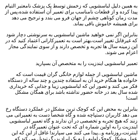
به همین دلیل لباسشویی که زخمش توسط یک پزشک نامعتبر التیام
پیدا کرده و از قطعات نامناسب برای تعمیر آن استفاده شده،پس از
مدت زمان کوتاهی چشم از جهان فرو می بندد و ترجیح می دهد
برای همیشه خاموش باقی بماند.
بنابراین اگر نمی خواهید ماشین لباسشویی به سرنوشتی دچار شود
که غیرقابل تغییر است،بهتر است به تعمیرکارانی اعتماد کنید که در
این زمینه سال ها تجربه و تخصص دارند و از سوی نمایندگی مجاز
اعزام می شوند.
تعمیر لباسشویی ایندزیت را به متخصص آن بسپارید
ماشین لباسشویی از جمله لوازم خانگی گران قیمت است که
خانواده ها هنگام خرید آن به استفاده چندین و چند ساله از دستگاه
فکر می کنند و تصور این که لباسشویی زیبا و جذابی که خریداری
شده سال بعد در خانه حضور نداشته باشد برای همگان مشکل
است!
بنابراین به محض این که کوچک ترین مشکل در عملکرد دستگاه رخ
می دهد کاربران دستپاچه شده و گاه شخصاً دست به تعمیراتی می
زنند که هیچ تجربه و تخصصی در آن ندارند و گاه تعمیر لباسشویی
ایندزیت را به اولین شماره ای که تحت عنوان تعمیرگاه در
اینترنت،روزنامه و...پیدا می کنند می سپارند! غافل از این که این
عمل مشکل کوچک اولیه را به یک ایراد بزرگ تبدیل می کند که