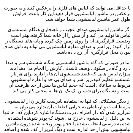
یا حداقل می توانید که لباس های فلزی را برعکس کنید و به صورت
برعکس در ماشین لباسشویی قرار دهید.این کار باعث افزایش
طول عمر ماشین لباسشویی شما خواهد شد.
اگر ماشین لباسشویی صدای عجیب و ناهنجاری هنگام شستشوی
لباس ها تولید می کند و آرامش را از خانه شما گرفته،بهتر است
وضعیت قرارگیری آن را روی زمین چک کرده و پایه های دستگاه را
تراز کنید؛ زیرا سر و صدای مداوم لباسشویی می تواند به دلیل صاف
نبودن محل قرارگیری آن رخ داده باشد.
اما در صورتی که گاه ماشین لباسشویی هنگام شستشو سر و صدا
دارد و گاه در سکوتی وصف ناشدنی کارش را انجام می دهد! باید
میزان لباس هایی که قصد شستشوی آن ها را دارید برای هر بار
شستشو تنظیم کنید،زیرا سر و صدای بی حد و اندازه لباسشویی
مربوط به ساعاتی است که حجم لباس ها بیش از حد ظرفیت آن
است و دستگاه برای شستن تک تک آن ها به سختی کار می کند.
از دیگر مشکلاتی که تنها به استفاده نادرست کاربران از لباسشویی
مرتبط است و ارتباطی به خرابی قطعات آن ندارد می توان به
سرازیر شدن کف از اطراف درب دستگاه اشاره کرد.این کف ها تنها
به این دلیل از لباسشویی خارج می شوند که پودر شوینده استفاده
شده به درستی انتخاب نشده یا حجم پودر ریخته شده درون ماشین
لباسشویی بیش از حد اندازه است و دیگ لبریز از کف شده و اضافه