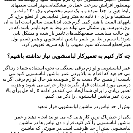
بهمنظور اﻓﺰاﯾﺶ ﺳﺮﻋﺖ ﻋﻤﻞ در مشکلیابی،بهتر است سیمهای
راﺑﻂ ﻫﯿﺘﺮ را ﺟﺪا ﻧﻤﻮده و ﺑﺎ ﯾﮏ ﺳﯿﻢ ﻣﺨﺼﻮص،برق ۲۲۰ ولت را
مستقیماً و برای ۱۰ ﺛﺎﻧﯿﻪ ﺑﻪ ﻫﯿﺘﺮ وصل نمایید.ﭘﺲ از ﻗﻄﻊ ﺑﺮق،اﮔﺮ
پایههای اﻟﻤﻨﺖ یا هیتر کمی ﮔﺮم ﺷﺪه اند،اﻟﻤﻨﺖ ﺳﺎﻟﻢ است اما ﺑﻪ آن
ﺑﺮق نمیرسد.اﯾﻦ ﻣﺸﮑﻞ می تواند مربوط به ﺧﻮد ﺗﺎﯾﻤﺮ باشد،ﮐﻪ در
این حالت میبایست صفحهکلیدهای ﺗﺎﯾﻤﺮ باز شده و مشکل یابی
شود؛ ﯾﺎ ﺳﯿﻢ راﺑﻂ ﺑﯿﻦ ﺗﺎﯾﻤﺮ ماشین لباسشویی و ﻫﯿﺘﺮ (سیم ﻧﻮل
ﻫﯿﺘﺮ)ﻗﻄﻊ اﺳﺖ،ﮐﻪ ﺳﯿﻢ ﻣﻌﯿﻮب را ﺑﺎﯾﺪ سریعاً ﺗﻌﻮﯾﺾ کرد.
چه کار کنیم به تعمیرکار لباسشویی نیاز نداشته باشیم؟
عمر لباسشویی و لوازم برقی بستگی به نحوه استفاده شما دارد.اگر
می خواهید که اقدام به بالا بردن عمر ماشین لباسشویی کنید،می
بایست از همین حالا دست به کار شوید.به هر حال لوازم برقی اگر به
درستی مورد استفاده قرار نگیرند،دچار خرابی می شوند و هزینه
تعمیر زیادی را برای شما ایجاد می کنند.در ادامه ۵ راه حل برای بالا
بردن عمر ماشین لباسشویی را ذکر می کنیم.
بیش از حد لباس در ماشین لباسشویی قرار ندهید
یکی از خطرناک ترین کار هایی که می توانید انجام دهید و عمر
ماشین لباسشویی را کم کنید،قرار دادن لباس ها در ماشین
لباسشویی بیش از حد ظرفیت است.در صورتی که ماشین