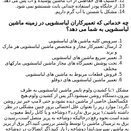
لاستیک های حفاظتی از آب ماشین پوسیده و آب پس می دهد.
از جایگاه پودر استفاده چندانی بابت شستشو نمی شود.
مشکل با شستن با آب گرم داریم.
چه خدماتی که تعمیرکاران لباسشویی در زمینه ماشین
لباسشویی به شما می دهد؟
سرویس کلیه ماشین های لباسشویی
ارسال تعمیرکار مجاز و متخصص ماشین لباسشویی هر مارک
و برند
تعمیر سریع ماشین های لباسشویی
تحت پوشش تعمیرگاه های مجاز ماشین لباسشویی مارکهای
مختلف
فروش قطعات مربوط به ماشین های لباسشویی
تعمیر ماشین لباسشویی های دوقلو
مشکل ۱:ﺑﺎ ﮐﺸﯿﺪن وﻟﻮم ﺗﺎﯾﻤﺮ ماشین لباسشویی به طرف
ﺑﯿﺮون،دستگاه روﺷﻦ نمیشود.اﮔﺮ ﭘﺲ از ﮐﺸﯿﺪن وﻟﻮم،ﻫﯿﭻ
عکسالعمل ﺧﺎﺻﯽ از ﻣﺎﺷﯿﻦ دﯾﺪه نشود،و حتی ﻻﻣﭗ ﺧﺒﺮ ﻧﯿﺰ روﺷﻦ
ﻧگردد؛ موارد زیر را بعنوان ﻋﻠﻞ احتمالی بروز چنین مشکلی در نظر
داشته باشید:۱٫ ﭘﺮﯾﺰ ﺑﺮق ﻧﺪارد.۲٫ دوﺷﺎﺧﻪ و ﯾﺎ ﮐﺎﺑﻞ راﺑﻂ ﻣﻌﯿﻮب
ﺷﺪه است.نحوه رفع:درحالیکه دوﺷﺎﺧﻪ ﺑﻪ ﭘﺮﯾﺰ ﻣﺘﺼﻞ اﺳﺖ،رﺳﯿﺪن
ﺑﺮق ﺑﻪ ﺗﺮﻣﯿﻨﺎل ﻣﺎﺷﯿﻦ را ﺗﻮﺳﻂ ولتمتر بررسی ﮐﻨﯿﺪ.اﮔﺮ ﺑﺮق از ﭘﺮﯾﺰ
ﺑﻪ ﻣﺎﺷﯿﻦ نمیرسد،اﺑﺘﺪا دوشاخه را باز کنید.اﮔﺮ اﺗﺼﺎﻻت در دوشاخه