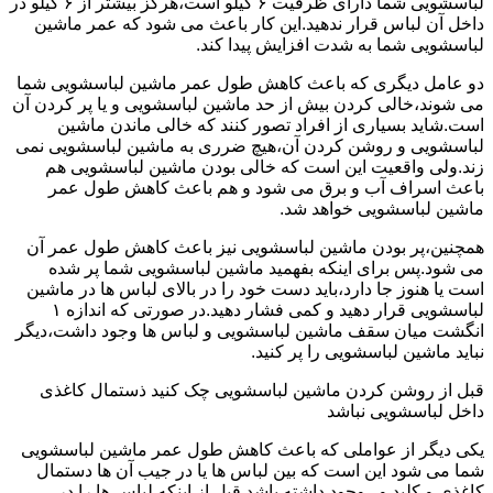
لباسشویی شما دارای ظرفیت ۶ کیلو است،هرگز بیشتر از ۶ کیلو در
داخل آن لباس قرار ندهید.این کار باعث می شود که عمر ماشین
لباسشویی شما به شدت افزایش پیدا کند.
دو عامل دیگری که باعث کاهش طول عمر ماشین لباسشویی شما
می شوند،خالی کردن بیش از حد ماشین لباسشویی و یا پر کردن آن
است.شاید بسیاری از افراد تصور کنند که خالی ماندن ماشین
لباسشویی و روشن کردن آن،هیچ ضرری به ماشین لباسشویی نمی
زند.ولی واقعیت این است که خالی بودن ماشین لباسشویی هم
باعث اسراف آب و برق می شود و هم باعث کاهش طول عمر
ماشین لباسشویی خواهد شد.
همچنین،پر بودن ماشین لباسشویی نیز باعث کاهش طول عمر آن
می شود.پس برای اینکه بفهمید ماشین لباسشویی شما پر شده
است یا هنوز جا دارد،باید دست خود را در بالای لباس ها در ماشین
لباسشویی قرار دهید و کمی فشار دهید.در صورتی که اندازه ۱
انگشت میان سقف ماشین لباسشویی و لباس ها وجود داشت،دیگر
نباید ماشین لباسشویی را پر کنید.
قبل از روشن کردن ماشین لباسشویی چک کنید ذستمال کاغذی
داخل لباسشویی نباشد
یکی دیگر از عواملی که باعث کاهش طول عمر ماشین لباسشویی
شما می شود این است که بین لباس ها یا در جیب آن ها دستمال
کاغذی و کلید و...وجود داشته باشد.قبل از اینکه لباس ها را در