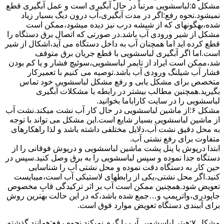
مشکل ۵:لباسشویی مرتباً در ﺣﺎل آﺑﮕﯿﺮی اﺳﺖ و ﻋﻤﻞ آﺑﮕﯿﺮی ﻗﻄﻊ
نمیشود.نحوه رﻓﻊ:اﮔﺮ در ﻣﺪت آﺑﮕﯿﺮی،آب درون دﯾﮓ ﺑﺴﯿﺎر زﯾﺎد
ﺷﺪه،بهگونهای ﮐﻪ از ﺷﯿﺸﻪ درب ﻧﯿﺰ دﯾﺪه میشود،ممکن است
مشکل از شیر ورودی آب باشد.در صورتی که اتصال برق دستگاه را
قطع کرده اید اما همچنان آب به داخل دستگاه می آید،اشکال از شیر
است.اما اگر آبگیری لباسشویی با قطع جریان برق متوقف
شد،ممکن است ایراد از تایمر لباسشویی،سوئیچ فشار و یا کم بودن
فشار آب شیلنگ ورودی آب باشد.توصیه می کنیم با تعمیرکار
متخصص برای مشکل یابی و رفع مشکل لباسشویی خود تماس
بگیرید.همچنین مطالب بیشتر در رابطه با مشکلات آبگیری
لباسشویی را در سایت کاراباما بخوانید.
مشکل ۶:از ﻣﺎﺷﯿﻦ لباسشویی در ﺣﺎل ﮐﺎر آب ﻧﺸﺖ میکند.نشت آب
از ماشین لباسشویی بسیار شایع است.این مشکل می تواند با توجه
به محل دقیق نشت آب،دلایل مختلفی داشته باشد و لذا راهکارهای
متفاوت برای رفع نشتی آب.
ابتدا درپوش یا پنل ﭘﺸﺖ ﻣﺎﺷﯿﻦ لباسشویی و درپوش ﻓﻮﻗﺎﻧﯽ را از
دستگاه ﺟﺪا ﻧﻤﻮده و ﺳﭙﺲ لباسشویی را ﺑﻪ ﺑﺮق وصل ﮐﻨﯿﺪ.سپس در
حین کار به دستگاه دقت نموده و ﻣﺤﻞ نشتی آب را ﺷﻨﺎﺳﺎﯾﯽ
کنید.اﮔﺮ ﻣﺤﻞ نشتی،ﯾﮑﯽ از رابطهای ﻻﺳﺘﯿﮑﯽ آب اﺳﺖ،میبایست
ﺗﻌﻮﯾﺾ شود.همچنین ﻣﻤﮑﻦ اﺳﺖ آب بر اثر ﺗﺮﮐﯿﺪﮔﯽ قابِ ﻣﺨﺼﻮص
ﺟﺎﭘﻮدری،واترپمپ و…جمع شده ﺑﺎﺷﺪ،ﮐﻪ در این حالت بهترین روش
برای آببندی دستگاه ﺗﻌﻮﯾﺾ ﻣﻮارد ﻓﻮق اﺳﺖ.
مشکل ۷:ﻫﯿﺘﺮ لباسشویی آب را ﮔﺮم نمیکند.نحوه رﻓﻊ:ﻫﻤﺎﻧﻨﺪ ﮔﺬﺷﺘﻪ