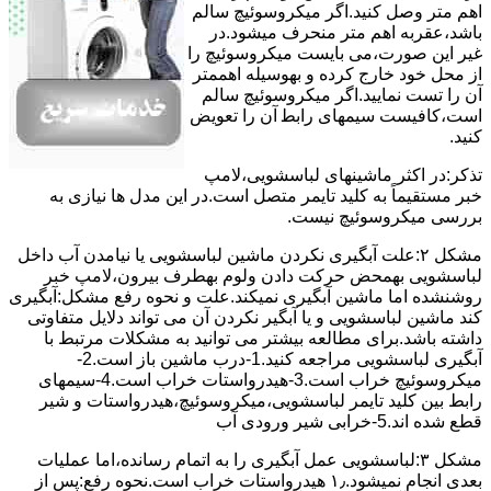
اﻫﻢ ﻣﺘﺮ وصل کنید.اﮔﺮ ﻣﯿﮑﺮوﺳﻮﺋﯿﭻ ﺳﺎﻟﻢ
ﺑﺎﺷﺪ،ﻋﻘﺮﺑﻪ اهم متر ﻣﻨﺤﺮف میشود.در
ﻏﯿﺮ اﯾﻦ ﺻﻮرت،می بایست ﻣﯿﮑﺮوﺳﻮﺋﯿﭻ را
از ﻣﺤﻞ خود ﺧﺎرج کرده و بهوسیله اهممتر
آن را ﺗﺴﺖ ﻧﻤﺎﯾﯿﺪ.اﮔﺮ ﻣﯿﮑﺮوﺳﻮﺋﯿﭻ ﺳﺎﻟﻢ
اﺳﺖ،ﮐﺎﻓﯿﺴﺖ سیمهای راﺑﻄ آن را ﺗﻌﻮﯾﺾ
کنید.
ﺗﺬﮐﺮ:در اﮐﺜﺮ ماشینهای لباسشویی،ﻻﻣﭗ
ﺧﺒﺮ مستقیماً ﺑﻪ ﮐﻠﯿﺪ ﺗﺎﯾﻤﺮ ﻣﺘﺼﻞ اﺳﺖ.در اﯾﻦ مدل ها ﻧﯿﺎزی ﺑﻪ
بررسی ﻣﯿﮑﺮوﺳﻮﺋﯿﭻ نیست.
مشکل ۲:علت آبگیری نکردن ماشین لباسشویی یا نیامدن آب داخل
لباسشویی بهمحض ﺣﺮﮐﺖ دادن وﻟﻮم بهطرف ﺑﯿﺮون،ﻻﻣﭗ ﺧﺒﺮ
روشنشده اﻣﺎ ﻣﺎﺷﯿﻦ آﺑﮕﯿﺮی نمیکند.ﻋﻠﺖ و نحوه رﻓﻊ مشکل:آبگیری
کند ماشین لباسشویی و یا آبگیر نکردن آن می تواند دلایل متفاوتی
داشته باشد.برای مطالعه بیشتر می توانید به مشکلات مرتبط با
آبگیری لباسشویی مراجعه کنید.1-درب ﻣﺎﺷﯿﻦ ﺑﺎز اﺳﺖ.2-
ﻣﯿﮑﺮوﺳﻮﺋﯿﭻ ﺧﺮاب اﺳﺖ.3-ﻫﯿﺪرواﺳﺘﺎت ﺧﺮاب اﺳﺖ.4-سیمهای
راﺑﻂ ﺑﯿﻦ ﮐﻠﯿﺪ ﺗﺎﯾﻤﺮ لباسشویی،ﻣﯿﮑﺮوﺳﻮﺋﯿﭻ،ﻫﯿﺪرواﺳﺘﺎت و ﺷﯿﺮ
ﻗﻄﻊ ﺷﺪه اند.5-خرابی شیر ورودی آب
مشکل ۳:لباسشویی ﻋﻤﻞ آﺑﮕﯿﺮی را ﺑﻪ اﺗﻤﺎم رﺳﺎﻧﺪه،اﻣﺎ ﻋﻤﻠﯿﺎت
ﺑﻌﺪی اﻧﺠﺎم نمیشود.۱٫ ﻫﯿﺪرواﺳﺘﺎت ﺧﺮاب اﺳﺖ.نحوه رﻓﻊ:ﭘﺲ از