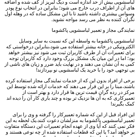
لباسشویی بیش از حد اندازه است و دیگ لبریز از کف شده و اضافه
های آن از اطراف درب خارج می شود؛ بنابراین در انتخاب نوع پودر
وسواس بیشتری داشته باشید تا با این مشکل ساده که در وهله اول
نگران کننده به نظر می رسد مواجه نشوید.
نمایندگی مجاز و تعمیر لباسشویی پاکشوما
لباسشویی پاکشوما به واسطه این که نسبت به سایر وسایل
الکترونیکی در خانه بیشتر استفاده می شود،بنابراین درخواستی که
برای تعمیرات آن از طرف کاربران ثبت می شود نیز بیشتر خواهد
بود؛ اما در این میان یک مشکل بزرگ وجود دارد که کاربران توجه
کمی به آن نشان می دهند و در نهایت باید ضرر و زیان های ناشی از
بی توجهی خود را با خرید یک لباسشویی نو بپردازند!
برخی از افراد بدون این که از خدمات نمایندگی مجاز استفاده کرده
باشند،مبنا را بر این قرار می دهند که خدمات ارائه شده توسط این
مرکز در رده گران قیمت ترین ها قرار دارد و بهتر است از
تعمیرکاری که به آن ها نزدیک تر بوده و چند باری کار آن را دیده اند
کمک بگیرند!
این افراد قبل از این که شماره تعمیرکار را گرفته و وی را برای
تعمیر لباسشویی پاکشوما به منزلشان دعوت کنند،یک لحظه به این
فکر نمی کنند که آیا وی از عهده انجام تعمیرات این دستگاه متفاوت
بر خواهد آمد؟ یا این که قطعات استفاده شده از چه نوعی هستند و