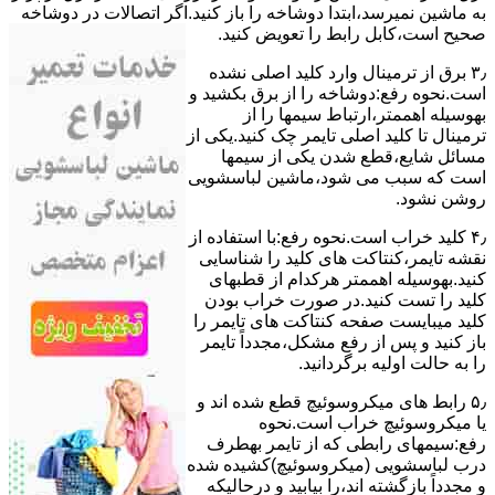
ﺑﻪ ﻣﺎﺷﯿﻦ نمیرسد،اﺑﺘﺪا دوشاخه را باز کنید.اﮔﺮ اﺗﺼﺎﻻت در دوشاخه
ﺻﺤﯿﺢ اﺳﺖ،ﮐﺎﺑﻞ راﺑﻂ را ﺗﻌﻮﯾﺾ کنید.
۳٫ ﺑﺮق از ﺗﺮﻣﯿﻨﺎل وارد ﮐﻠﯿﺪ اﺻﻠﯽ ﻧﺸﺪه
است.نحوه رﻓﻊ:دوشاخه را از ﺑﺮق بکشید و
بهوسیله اهممتر،ارﺗﺒﺎط سیمها را از
ﺗﺮﻣﯿﻨﺎل ﺗﺎ ﮐﻠﯿﺪ اﺻﻠﯽ ﺗﺎﯾﻤﺮ چک کنید.یکی از
مسائل شایع،ﻗﻄﻊ شدن ﯾﮑﯽ از سیمها
است که سبب می شود،ﻣﺎﺷﯿﻦ لباسشویی
روﺷﻦ نشود.
۴٫ ﮐﻠﯿﺪ ﺧﺮاب اﺳﺖ.نحوه رفع:ﺑﺎ اﺳﺘﻔﺎده از
ﻧﻘﺸﻪ ﺗﺎﯾﻤﺮ،ﮐﻨﺘﺎﮐﺖ ﻫﺎی ﮐﻠﯿﺪ را ﺷﻨﺎﺳﺎﯾﯽ
کنید.بهوسیله اهممتر هرکدام از قطبهای
ﮐﻠﯿﺪ را ﺗﺴﺖ ﮐﻨﯿﺪ.در ﺻﻮرت ﺧﺮاب ﺑﻮدن
ﮐﻠﯿﺪ میبایست ﺻﻔﺤﻪ ﮐﻨﺘﺎﮐﺖ ﻫﺎی ﺗﺎﯾﻤﺮ را
باز کنید و ﭘﺲ از رﻓﻊ مشکل،مجدداً ﺗﺎﯾﻤﺮ
را به حالت اوﻟﯿﻪ برگردانید.
۵٫ رابط های ﻣﯿﮑﺮوﺳﻮﺋﯿﭻ ﻗﻄﻊ شده اند و
ﯾﺎ ﻣﯿﮑﺮوﺳﻮﺋﯿﭻ ﺧﺮاب اﺳﺖ.نحوه
رفع:سیمهای راﺑﻄﯽ ﮐﻪ از ﺗﺎﯾﻤﺮ بهطرف
درب لباسشویی (ﻣﯿﮑﺮوﺳﻮﺋﯿﭻ)کشیده شده
و مجدداً بازگشته اند،را ﺑﯿﺎﺑﯿﺪ و درحالیکه