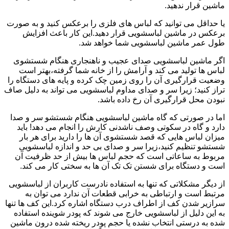
ماشین قرار ندهید.
یا حداقل می توانید که لباس های فلزی را برعکس کنید و به صورت
برعکس در ماشین لباسشویی قرار دهید.این کار باعث افزایش
طول عمر ماشین لباسشویی شما خواهد شد.
اگر ماشین لباسشویی صدای عجیب و ناهنجاری هنگام شستشوی
لباس ها تولید می کند و آرامش را از خانه شما گرفته،بهتر است
وضعیت قرارگیری آن را روی زمین چک کرده و پایه های دستگاه را
تراز کنید؛ زیرا سر و صدای مداوم لباسشویی می تواند به دلیل صاف
نبودن محل قرارگیری آن رخ داده باشد.
اما در صورتی که گاه ماشین لباسشویی هنگام شستشو سر و صدا
دارد و گاه در سکوتی وصف ناشدنی کارش را انجام می دهد! باید
میزان لباس هایی که قصد شستشوی آن ها را دارید برای هر بار
شستشو تنظیم کنید،زیرا سر و صدای بی حد و اندازه لباسشویی
مربوط به ساعاتی است که حجم لباس ها بیش از حد ظرفیت آن
است و دستگاه برای شستن تک تک آن ها به سختی کار می کند.
از دیگر مشکلاتی که تنها به استفاده نادرست کاربران از لباسشویی
مرتبط است و ارتباطی به خرابی قطعات آن ندارد می توان به
سرازیر شدن کف از اطراف درب دستگاه اشاره کرد.این کف ها تنها
به این دلیل از لباسشویی خارج می شوند که پودر شوینده استفاده
شده به درستی انتخاب نشده یا حجم پودر ریخته شده درون ماشین