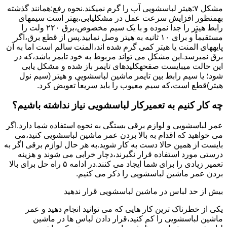
مشکل ۷:ﻫﯿﺘﺮ لباسشویی آب را ﮔﺮم نمیکند.نحوه رﻓﻊ:ﻫﻤﺎﻧﻨﺪ ﮔﺬﺷﺘﻪ
بهمنظور اﻓﺰاﯾﺶ ﺳﺮﻋﺖ ﻋﻤﻞ در مشکلیابی،بهتر است سیمهای
راﺑﻂ ﻫﯿﺘﺮ را ﺟﺪا ﻧﻤﻮده و ﺑﺎ ﯾﮏ ﺳﯿﻢ ﻣﺨﺼﻮص،برق ۲۲۰ ولت را
مستقیماً و برای ۱۰ ﺛﺎﻧﯿﻪ ﺑﻪ ﻫﯿﺘﺮ وصل نمایید.ﭘﺲ از ﻗﻄﻊ ﺑﺮق،اﮔﺮ
پایههای اﻟﻤﻨﺖ یا هیتر کمی ﮔﺮم ﺷﺪه اند،اﻟﻤﻨﺖ ﺳﺎﻟﻢ است اما ﺑﻪ آن
ﺑﺮق نمیرسد.اﯾﻦ ﻣﺸﮑﻞ می تواند مربوط به ﺧﻮد ﺗﺎﯾﻤﺮ باشد،ﮐﻪ در
این حالت میبایست صفحهکلیدهای ﺗﺎﯾﻤﺮ باز شده و مشکل یابی
شود؛ ﯾﺎ ﺳﯿﻢ راﺑﻂ ﺑﯿﻦ ﺗﺎﯾﻤﺮ ماشین لباسشویی و ﻫﯿﺘﺮ (سیم ﻧﻮل
ﻫﯿﺘﺮ)ﻗﻄﻊ اﺳﺖ،ﮐﻪ ﺳﯿﻢ ﻣﻌﯿﻮب را ﺑﺎﯾﺪ سریعاً ﺗﻌﻮﯾﺾ کرد.
چه کار کنیم به تعمیرکار لباسشویی نیاز نداشته باشیم؟
عمر لباسشویی و لوازم برقی بستگی به نحوه استفاده شما دارد.اگر
می خواهید که اقدام به بالا بردن عمر ماشین لباسشویی کنید،می
بایست از همین حالا دست به کار شوید.به هر حال لوازم برقی اگر به
درستی مورد استفاده قرار نگیرند،دچار خرابی می شوند و هزینه
تعمیر زیادی را برای شما ایجاد می کنند.در ادامه ۵ راه حل برای بالا
بردن عمر ماشین لباسشویی را ذکر می کنیم.
بیش از حد لباس در ماشین لباسشویی قرار ندهید
یکی از خطرناک ترین کار هایی که می توانید انجام دهید و عمر
ماشین لباسشویی را کم کنید،قرار دادن لباس ها در ماشین