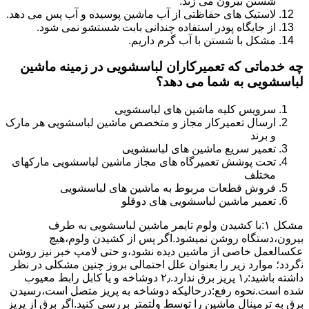
شستن بیرون می زند.
لاستیک های حفاظتی از آب ماشین پوسیده و آب پس می دهد.
از جایگاه پودر استفاده چندانی بابت شستشو نمی شود.
مشکل با شستن با آب گرم داریم.
چه خدماتی که تعمیرکاران لباسشویی در زمینه ماشین
لباسشویی به شما می دهد؟
سرویس کلیه ماشین های لباسشویی
ارسال تعمیرکار مجاز و متخصص ماشین لباسشویی هر مارک
و برند
تعمیر سریع ماشین های لباسشویی
تحت پوشش تعمیرگاه های مجاز ماشین لباسشویی مارکهای
مختلف
فروش قطعات مربوط به ماشین های لباسشویی
تعمیر ماشین لباسشویی های دوقلو
مشکل ۱:ﺑﺎ ﮐﺸﯿﺪن وﻟﻮم ﺗﺎﯾﻤﺮ ماشین لباسشویی به طرف
ﺑﯿﺮون،دستگاه روﺷﻦ نمیشود.اﮔﺮ ﭘﺲ از ﮐﺸﯿﺪن وﻟﻮم،ﻫﯿﭻ
عکسالعمل ﺧﺎﺻﯽ از ﻣﺎﺷﯿﻦ دﯾﺪه نشود،و حتی ﻻﻣﭗ ﺧﺒﺮ ﻧﯿﺰ روﺷﻦ
ﻧگردد؛ موارد زیر را بعنوان ﻋﻠﻞ احتمالی بروز چنین مشکلی در نظر
داشته باشید:۱٫ ﭘﺮﯾﺰ ﺑﺮق ﻧﺪارد.۲٫ دوﺷﺎﺧﻪ و ﯾﺎ ﮐﺎﺑﻞ راﺑﻂ ﻣﻌﯿﻮب
ﺷﺪه است.نحوه رفع:درحالیکه دوﺷﺎﺧﻪ ﺑﻪ ﭘﺮﯾﺰ ﻣﺘﺼﻞ اﺳﺖ،رﺳﯿﺪن
ﺑﺮق ﺑﻪ ﺗﺮﻣﯿﻨﺎل ﻣﺎﺷﯿﻦ را ﺗﻮﺳﻂ ولتمتر بررسی ﮐﻨﯿﺪ.اﮔﺮ ﺑﺮق از ﭘﺮﯾﺰ