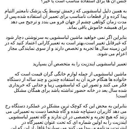
جنس آن ها برای استفاده مناسب است یا خیر؟
به همین دلیل لباسشویی که زخمش توسط یک پزشک نامعتبر التیام
پیدا کرده و از قطعات نامناسب برای تعمیر آن استفاده شده،پس از
مدت زمان کوتاهی چشم از جهان فرو می بندد و ترجیح می دهد
برای همیشه خاموش باقی بماند.
بنابراین اگر نمی خواهید ماشین لباسشویی به سرنوشتی دچار شود
که غیرقابل تغییر است،بهتر است به تعمیرکارانی اعتماد کنید که در
این زمینه سال ها تجربه و تخصص دارند و از سوی نمایندگی مجاز
اعزام می شوند.
تعمیر لباسشویی ایندزیت را به متخصص آن بسپارید
ماشین لباسشویی از جمله لوازم خانگی گران قیمت است که
خانواده ها هنگام خرید آن به استفاده چندین و چند ساله از دستگاه
فکر می کنند و تصور این که لباسشویی زیبا و جذابی که خریداری
شده سال بعد در خانه حضور نداشته باشد برای همگان مشکل
است!
بنابراین به محض این که کوچک ترین مشکل در عملکرد دستگاه رخ
می دهد کاربران دستپاچه شده و گاه شخصاً دست به تعمیراتی می
زنند که هیچ تجربه و تخصصی در آن ندارند و گاه تعمیر لباسشویی
ایندزیت را به اولین شماره ای که تحت عنوان تعمیرگاه در
اینترنت،روزنامه و...پیدا می کنند می سپارند! غافل از این که این