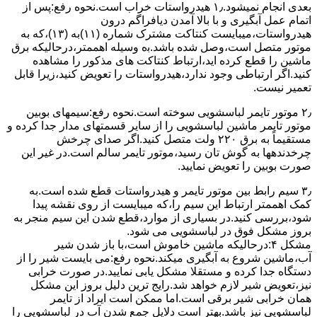
ﺑﻌﺪی اﻧﺠﺎم نمیشود.۱٫ ﻫﯿﺪرواﺳﺘﺎت ﺧﺮاب اﺳﺖ.نحوه رﻓﻊ:ﭘﺲ از
اﺗﻤﺎم عمل آﺑﮕﯿﺮی و ﺑﺎ ﺑﺎﻻ آﻣﺪن دﯾﺎﻓﺮاﮔﻢ درون
ﻫﯿﺪرواﺳﺘﺎت،میبایست ﮐﻨﺘﺎﮐﺖ ﻣﺸﺘﺮک شماره (۱۱)به (۱۳)،ﮐﻪ ﺑﻪ
ﻣﻮﺗﻮر ﻣﺘﺼﻞ اﺳﺖ،وﺻﻞ ﺷﺪه ﺑﺎﺷﺪ.ﺑه وسیله اهممتر،درحالیکه ﺑﺮق
ﻣﺎﺷﯿﻦ را ﻗﻄﻊ کرده اید،ارﺗﺒﺎط ﮐﻨﺘﺎﮐﺖ ﻫﺎی ﻣﺬﮐﻮر را ﻣﺸﺎﻫﺪه
کنید.اﮔﺮ ارﺗﺒﺎطی وجود ندارد،ﻫﯿﺪرواﺳﺘﺎت را ﺗﻌﻮﯾﺾ ﮐﻨﯿﺪ،زﯾﺮا قابل
ﺗﻌﻤﯿﺮ نیست.
۲٫ ﻣﻮﺗﻮر ﺗﺎﯾﻤﺮ لباسشویی ﺳﻮﺧﺘﻪ اﺳﺖ.نحوه رﻓﻊ:سیمهای ﺑﻮﺑﯿﻦ
ﻣﻮﺗﻮر ﺗﺎﯾﻤﺮ ماشین لباسشویی را از ﺳﺎﯾﺮ قسمتهای ﻣﺪار ﺟﺪا کرده و
مستقیماً ﺑﻪ برق ۲۲۰ وﻟﺖ ﻣﺘﺼﻞ کنید.اﮔﺮ ﺻﺪای ﭼﺮﺧﺶ
چرخدندهها به گوش تان رﺳﯿﺪ،ﻣﻮﺗﻮر ﺗﺎﯾﻤﺮ ﺳﺎﻟﻢ اﺳﺖ.در ﻏﯿﺮ اﯾﻦ
ﺻﻮرت ﺑﻮﺑﯿﻦ را ﺗﻌﻮﯾﺾ ﻧﻤﺎﯾﯿﺪ.
۳٫ ﺳﯿﻢ راﺑﻂ ﺑﯿﻦ ﻣﻮﺗﻮر ﺗﺎﯾﻤﺮ و ﻫﯿﺪرواﺳﺘﺎت ﻗﻄﻊ ﺷﺪه اﺳﺖ.به
کمک اهممتر ارﺗﺒﺎط اﯾﻦ ﺳﯿﻢ را،ﮐﻪ میبایست از روی ﻧﻘﺸﻪ ﭘﯿﺪا
ﺷﻮد،بررسی ﮐﻨﯿﺪ.در ﺑﺴﯿﺎری از موارد،ﻗﻄﻊ ﺷﺪن اﯾﻦ ﺳﯿﻢ ﻣﻨﺠﺮ ﺑﻪ
ﺑﺮوز مشکل ﻓﻮق در لباسشویی می شود.
مشکل ۴:درحالیکه ﻣﺎﺷﯿﻦ ﺧﺎﻣﻮش اﺳﺖ،ﺑﺎ ﺑﺎز ﺷﺪن ﺷﯿﺮ
آب،ﻣﺎﺷﯿﻦ ﺷﺮوع ﺑﻪ آﺑﮕﯿﺮی میکند.نحوه رﻓﻊ:می بایست ﺷﯿﺮ را از
دستگاه جدا کرده و مستقلا مشکل یابی نمایید.در صورت خرابی
نیز،تعویض شیر لازم خواهد شد.رایج ترین دلیل بروز این مشکل
همان خرابی شیر برقی است.اما ممکن است ایراد از تایمر
لباسشویی نیز باشد.بهتر است دلایل جمع شدن آب در لباسشویی را