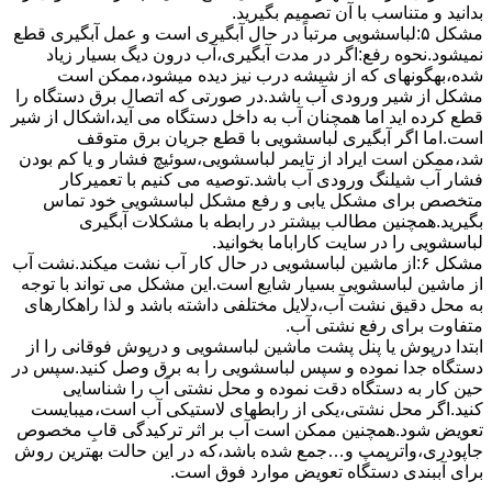
بدانید و متناسب با آن تصمیم بگیرید.
مشکل ۵:لباسشویی مرتباً در ﺣﺎل آﺑﮕﯿﺮی اﺳﺖ و ﻋﻤﻞ آﺑﮕﯿﺮی ﻗﻄﻊ
نمیشود.نحوه رﻓﻊ:اﮔﺮ در ﻣﺪت آﺑﮕﯿﺮی،آب درون دﯾﮓ ﺑﺴﯿﺎر زﯾﺎد
ﺷﺪه،بهگونهای ﮐﻪ از ﺷﯿﺸﻪ درب ﻧﯿﺰ دﯾﺪه میشود،ممکن است
مشکل از شیر ورودی آب باشد.در صورتی که اتصال برق دستگاه را
قطع کرده اید اما همچنان آب به داخل دستگاه می آید،اشکال از شیر
است.اما اگر آبگیری لباسشویی با قطع جریان برق متوقف
شد،ممکن است ایراد از تایمر لباسشویی،سوئیچ فشار و یا کم بودن
فشار آب شیلنگ ورودی آب باشد.توصیه می کنیم با تعمیرکار
متخصص برای مشکل یابی و رفع مشکل لباسشویی خود تماس
بگیرید.همچنین مطالب بیشتر در رابطه با مشکلات آبگیری
لباسشویی را در سایت کاراباما بخوانید.
مشکل ۶:از ﻣﺎﺷﯿﻦ لباسشویی در ﺣﺎل ﮐﺎر آب ﻧﺸﺖ میکند.نشت آب
از ماشین لباسشویی بسیار شایع است.این مشکل می تواند با توجه
به محل دقیق نشت آب،دلایل مختلفی داشته باشد و لذا راهکارهای
متفاوت برای رفع نشتی آب.
ابتدا درپوش یا پنل ﭘﺸﺖ ﻣﺎﺷﯿﻦ لباسشویی و درپوش ﻓﻮﻗﺎﻧﯽ را از
دستگاه ﺟﺪا ﻧﻤﻮده و ﺳﭙﺲ لباسشویی را ﺑﻪ ﺑﺮق وصل ﮐﻨﯿﺪ.سپس در
حین کار به دستگاه دقت نموده و ﻣﺤﻞ نشتی آب را ﺷﻨﺎﺳﺎﯾﯽ
کنید.اﮔﺮ ﻣﺤﻞ نشتی،ﯾﮑﯽ از رابطهای ﻻﺳﺘﯿﮑﯽ آب اﺳﺖ،میبایست
ﺗﻌﻮﯾﺾ شود.همچنین ﻣﻤﮑﻦ اﺳﺖ آب بر اثر ﺗﺮﮐﯿﺪﮔﯽ قابِ ﻣﺨﺼﻮص
ﺟﺎﭘﻮدری،واترپمپ و…جمع شده ﺑﺎﺷﺪ،ﮐﻪ در این حالت بهترین روش
برای آببندی دستگاه ﺗﻌﻮﯾﺾ ﻣﻮارد ﻓﻮق اﺳﺖ.