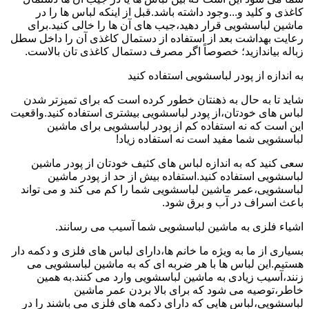
کاغذی و کلید و...وجود داشته باشد.قبل از اینکه لباس ها را در
ماشین لباسشویی قرار دهید،جیب های آن ها را خالی کنید.برای
رعایت بهداشت بعد از استفاده از دستمال کاغذی آن را داخل سطل
زباله بیاندازید؛ خصوصاً اگر مصرف دستمال کاغذی تان بالاست.
به اندازه از پودر لباسشویی استفاده کنید
شاید تا به حال به ذهنتان خطور کرده است که برای تمیزتر شدن
لباس های خودتان،از پودر لباسشویی بیشتری استفاده کنید.واقعیت
این است که نه استفاده کم از پودر لباسشویی برای ماشین
لباسشویی شما مفید است نه استفاده زیاد!
سعی کنید که به اندازه لباس های کثیف خودتان از پودر ماشین
لباسشویی استفاده کنید.استفاده بیش از حد از پودر ماشین
لباسشویی،عمر ماشین لباسشویی شما را کم می کند و می تواند
باعث اسراف در آب و برق شود.
اشیاء فلزی به ماشین لباسشویی شما آسیب می رسانند.
بسیاری از ما به ویژه ما خانم ها،دارای لباس های فلزی و دکمه دار
هستیم.این لباس ها با هر ضربه ای که به ماشین لباسشویی می
زنند،آسیب زیادی به ماشین لباسشویی وارد می کنند.به همین
خاطر،توصیه می شود که برای بالا بردن عمر ماشین
لباسشویی،لباس هایی که دارای دکمه های فلزی می باشند را در