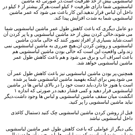
لباسشویی بیش از حد ظرفیت است.در صورتی که ماشین
لباسشویی شما دارای ظرفیت ۶ کیلو است،هرگز بیشتر از ۶ کیلو در
داخل آن لباس قرار ندهید.این کار باعث می شود که عمر ماشین
لباسشویی شما به شدت افزایش پیدا کند.
دو عامل دیگری که باعث کاهش طول عمر ماشین لباسشویی شما
می شوند،خالی کردن بیش از حد ماشین لباسشویی و یا پر کردن آن
است.شاید بسیاری از افراد تصور کنند که خالی ماندن ماشین
لباسشویی و روشن کردن آن،هیچ ضرری به ماشین لباسشویی نمی
زند.ولی واقعیت این است که خالی بودن ماشین لباسشویی هم
باعث اسراف آب و برق می شود و هم باعث کاهش طول عمر
ماشین لباسشویی خواهد شد.
همچنین،پر بودن ماشین لباسشویی نیز باعث کاهش طول عمر آن
می شود.پس برای اینکه بفهمید ماشین لباسشویی شما پر شده
است یا هنوز جا دارد،باید دست خود را در بالای لباس ها در ماشین
لباسشویی قرار دهید و کمی فشار دهید.در صورتی که اندازه ۱
انگشت میان سقف ماشین لباسشویی و لباس ها وجود داشت،دیگر
نباید ماشین لباسشویی را پر کنید.
قبل از روشن کردن ماشین لباسشویی چک کنید ذستمال کاغذی
داخل لباسشویی نباشد
یکی دیگر از عواملی که باعث کاهش طول عمر ماشین لباسشویی
شما می شود این است که بین لباس ها یا در جیب آن ها دستمال