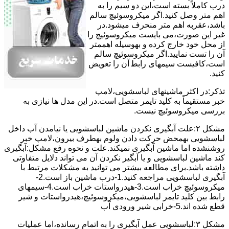
درب کاملاً ﺑﺴﺘﻪ اﺳﺖ،اﯾﻦ دو ﺳﯿﻢ را ﺑﻪ
اﻫﻢ ﻣﺘﺮ وصل کنید.اﮔﺮ ﻣﯿﮑﺮوﺳﻮﺋﯿﭻ ﺳﺎﻟﻢ
ﺑﺎﺷﺪ،ﻋﻘﺮﺑﻪ اهم متر ﻣﻨﺤﺮف میشود.در
ﻏﯿﺮ اﯾﻦ ﺻﻮرت،می بایست ﻣﯿﮑﺮوﺳﻮﺋﯿﭻ را
از ﻣﺤﻞ خود ﺧﺎرج کرده و بهوسیله اهممتر
آن را ﺗﺴﺖ ﻧﻤﺎﯾﯿﺪ.اﮔﺮ ﻣﯿﮑﺮوﺳﻮﺋﯿﭻ ﺳﺎﻟﻢ
اﺳﺖ،ﮐﺎﻓﯿﺴﺖ سیمهای راﺑﻄ آن را ﺗﻌﻮﯾﺾ
کنید.
ﺗﺬﮐﺮ:در اﮐﺜﺮ ماشینهای لباسشویی،ﻻﻣﭗ
ﺧﺒﺮ مستقیماً ﺑﻪ ﮐﻠﯿﺪ ﺗﺎﯾﻤﺮ ﻣﺘﺼﻞ اﺳﺖ.در اﯾﻦ مدل ها ﻧﯿﺎزی ﺑﻪ
بررسی ﻣﯿﮑﺮوﺳﻮﺋﯿﭻ نیست.
مشکل ۲:علت آبگیری نکردن ماشین لباسشویی یا نیامدن آب داخل
لباسشویی بهمحض ﺣﺮﮐﺖ دادن وﻟﻮم بهطرف ﺑﯿﺮون،ﻻﻣﭗ ﺧﺒﺮ
روشنشده اﻣﺎ ﻣﺎﺷﯿﻦ آﺑﮕﯿﺮی نمیکند.ﻋﻠﺖ و نحوه رﻓﻊ مشکل:آبگیری
کند ماشین لباسشویی و یا آبگیر نکردن آن می تواند دلایل متفاوتی
داشته باشد.برای مطالعه بیشتر می توانید به مشکلات مرتبط با
آبگیری لباسشویی مراجعه کنید.1-درب ﻣﺎﺷﯿﻦ ﺑﺎز اﺳﺖ.2-
ﻣﯿﮑﺮوﺳﻮﺋﯿﭻ ﺧﺮاب اﺳﺖ.3-ﻫﯿﺪرواﺳﺘﺎت ﺧﺮاب اﺳﺖ.4-سیمهای
راﺑﻂ ﺑﯿﻦ ﮐﻠﯿﺪ ﺗﺎﯾﻤﺮ لباسشویی،ﻣﯿﮑﺮوﺳﻮﺋﯿﭻ،ﻫﯿﺪرواﺳﺘﺎت و ﺷﯿﺮ
ﻗﻄﻊ ﺷﺪه اند.5-خرابی شیر ورودی آب
مشکل ۳:لباسشویی ﻋﻤﻞ آﺑﮕﯿﺮی را ﺑﻪ اﺗﻤﺎم رﺳﺎﻧﺪه،اﻣﺎ ﻋﻤﻠﯿﺎت