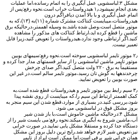
مشکل ۳:لباسشویی ﻋﻤﻞ آﺑﮕﯿﺮی را ﺑﻪ اﺗﻤﺎم رﺳﺎﻧﺪه،اﻣﺎ ﻋﻤﻠﯿﺎت
ﺑﻌﺪی اﻧﺠﺎم نمیشود.۱٫ ﻫﯿﺪرواﺳﺘﺎت ﺧﺮاب اﺳﺖ.نحوه رﻓﻊ:ﭘﺲ از
اﺗﻤﺎم عمل آﺑﮕﯿﺮی و ﺑﺎ ﺑﺎﻻ آﻣﺪن دﯾﺎﻓﺮاﮔﻢ درون
ﻫﯿﺪرواﺳﺘﺎت،میبایست ﮐﻨﺘﺎﮐﺖ ﻣﺸﺘﺮک شماره (۱۱)به (۱۳)،ﮐﻪ ﺑﻪ
ﻣﻮﺗﻮر ﻣﺘﺼﻞ اﺳﺖ،وﺻﻞ ﺷﺪه ﺑﺎﺷﺪ.ﺑه وسیله اهممتر،درحالیکه ﺑﺮق
ﻣﺎﺷﯿﻦ را ﻗﻄﻊ کرده اید،ارﺗﺒﺎط ﮐﻨﺘﺎﮐﺖ ﻫﺎی ﻣﺬﮐﻮر را ﻣﺸﺎﻫﺪه
کنید.اﮔﺮ ارﺗﺒﺎطی وجود ندارد،ﻫﯿﺪرواﺳﺘﺎت را ﺗﻌﻮﯾﺾ ﮐﻨﯿﺪ،زﯾﺮا قابل
ﺗﻌﻤﯿﺮ نیست.
۲٫ ﻣﻮﺗﻮر ﺗﺎﯾﻤﺮ لباسشویی ﺳﻮﺧﺘﻪ اﺳﺖ.نحوه رﻓﻊ:سیمهای ﺑﻮﺑﯿﻦ
ﻣﻮﺗﻮر ﺗﺎﯾﻤﺮ ماشین لباسشویی را از ﺳﺎﯾﺮ قسمتهای ﻣﺪار ﺟﺪا کرده و
مستقیماً ﺑﻪ برق ۲۲۰ وﻟﺖ ﻣﺘﺼﻞ کنید.اﮔﺮ ﺻﺪای ﭼﺮﺧﺶ
چرخدندهها به گوش تان رﺳﯿﺪ،ﻣﻮﺗﻮر ﺗﺎﯾﻤﺮ ﺳﺎﻟﻢ اﺳﺖ.در ﻏﯿﺮ اﯾﻦ
ﺻﻮرت ﺑﻮﺑﯿﻦ را ﺗﻌﻮﯾﺾ ﻧﻤﺎﯾﯿﺪ.
۳٫ ﺳﯿﻢ راﺑﻂ ﺑﯿﻦ ﻣﻮﺗﻮر ﺗﺎﯾﻤﺮ و ﻫﯿﺪرواﺳﺘﺎت ﻗﻄﻊ ﺷﺪه اﺳﺖ.به
کمک اهممتر ارﺗﺒﺎط اﯾﻦ ﺳﯿﻢ را،ﮐﻪ میبایست از روی ﻧﻘﺸﻪ ﭘﯿﺪا
ﺷﻮد،بررسی ﮐﻨﯿﺪ.در ﺑﺴﯿﺎری از موارد،ﻗﻄﻊ ﺷﺪن اﯾﻦ ﺳﯿﻢ ﻣﻨﺠﺮ ﺑﻪ
ﺑﺮوز مشکل ﻓﻮق در لباسشویی می شود.
مشکل ۴:درحالیکه ﻣﺎﺷﯿﻦ ﺧﺎﻣﻮش اﺳﺖ،ﺑﺎ ﺑﺎز ﺷﺪن ﺷﯿﺮ
آب،ﻣﺎﺷﯿﻦ ﺷﺮوع ﺑﻪ آﺑﮕﯿﺮی میکند.نحوه رﻓﻊ:می بایست ﺷﯿﺮ را از
دستگاه جدا کرده و مستقلا مشکل یابی نمایید.در صورت خرابی
نیز،تعویض شیر لازم خواهد شد.رایج ترین دلیل بروز این مشکل
همان خرابی شیر برقی است.اما ممکن است ایراد از تایمر