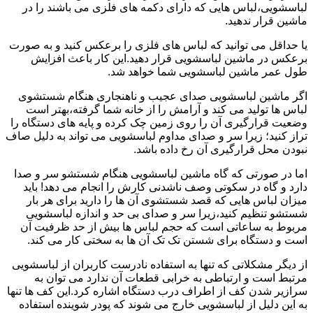
لباسشویی،لباس هایی که دارای دکمه های فلزی می باشند را در
ماشین قرار ندهید.
یا حداقل می توانید که لباس های فلزی را برعکس کنید و به صورت
برعکس در ماشین لباسشویی قرار دهید.این کار باعث افزایش
طول عمر ماشین لباسشویی شما خواهد شد.
اگر ماشین لباسشویی صدای عجیب و ناهنجاری هنگام شستشوی
لباس ها تولید می کند و آرامش را از خانه شما گرفته،بهتر است
وضعیت قرارگیری آن را روی زمین چک کرده و پایه های دستگاه را
تراز کنید؛ زیرا سر و صدای مداوم لباسشویی می تواند به دلیل صاف
نبودن محل قرارگیری آن رخ داده باشد.
اما در صورتی که گاه ماشین لباسشویی هنگام شستشو سر و صدا
دارد و گاه در سکوتی وصف ناشدنی کارش را انجام می دهد! باید
میزان لباس هایی که قصد شستشوی آن ها را دارید برای هر بار
شستشو تنظیم کنید،زیرا سر و صدای بی حد و اندازه لباسشویی
مربوط به ساعاتی است که حجم لباس ها بیش از حد ظرفیت آن
است و دستگاه برای شستن تک تک آن ها به سختی کار می کند.
از دیگر مشکلاتی که تنها به استفاده نادرست کاربران از لباسشویی
مرتبط است و ارتباطی به خرابی قطعات آن ندارد می توان به
سرازیر شدن کف از اطراف درب دستگاه اشاره کرد.این کف ها تنها
به این دلیل از لباسشویی خارج می شوند که پودر شوینده استفاده