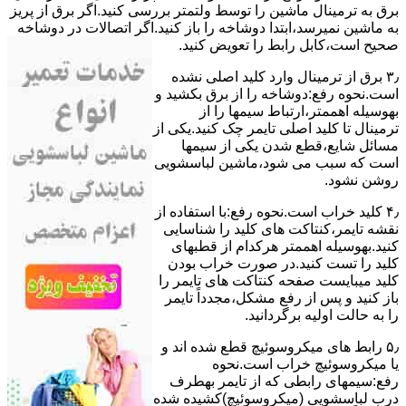
ﺑﺮق ﺑﻪ ﺗﺮﻣﯿﻨﺎل ﻣﺎﺷﯿﻦ را ﺗﻮﺳﻂ ولتمتر بررسی ﮐﻨﯿﺪ.اﮔﺮ ﺑﺮق از ﭘﺮﯾﺰ
ﺑﻪ ﻣﺎﺷﯿﻦ نمیرسد،اﺑﺘﺪا دوشاخه را باز کنید.اﮔﺮ اﺗﺼﺎﻻت در دوشاخه
ﺻﺤﯿﺢ اﺳﺖ،ﮐﺎﺑﻞ راﺑﻂ را ﺗﻌﻮﯾﺾ کنید.
۳٫ ﺑﺮق از ﺗﺮﻣﯿﻨﺎل وارد ﮐﻠﯿﺪ اﺻﻠﯽ ﻧﺸﺪه
است.نحوه رﻓﻊ:دوشاخه را از ﺑﺮق بکشید و
بهوسیله اهممتر،ارﺗﺒﺎط سیمها را از
ﺗﺮﻣﯿﻨﺎل ﺗﺎ ﮐﻠﯿﺪ اﺻﻠﯽ ﺗﺎﯾﻤﺮ چک کنید.یکی از
مسائل شایع،ﻗﻄﻊ شدن ﯾﮑﯽ از سیمها
است که سبب می شود،ﻣﺎﺷﯿﻦ لباسشویی
روﺷﻦ نشود.
۴٫ ﮐﻠﯿﺪ ﺧﺮاب اﺳﺖ.نحوه رفع:ﺑﺎ اﺳﺘﻔﺎده از
ﻧﻘﺸﻪ ﺗﺎﯾﻤﺮ،ﮐﻨﺘﺎﮐﺖ ﻫﺎی ﮐﻠﯿﺪ را ﺷﻨﺎﺳﺎﯾﯽ
کنید.بهوسیله اهممتر هرکدام از قطبهای
ﮐﻠﯿﺪ را ﺗﺴﺖ ﮐﻨﯿﺪ.در ﺻﻮرت ﺧﺮاب ﺑﻮدن
ﮐﻠﯿﺪ میبایست ﺻﻔﺤﻪ ﮐﻨﺘﺎﮐﺖ ﻫﺎی ﺗﺎﯾﻤﺮ را
باز کنید و ﭘﺲ از رﻓﻊ مشکل،مجدداً ﺗﺎﯾﻤﺮ
را به حالت اوﻟﯿﻪ برگردانید.
۵٫ رابط های ﻣﯿﮑﺮوﺳﻮﺋﯿﭻ ﻗﻄﻊ شده اند و
ﯾﺎ ﻣﯿﮑﺮوﺳﻮﺋﯿﭻ ﺧﺮاب اﺳﺖ.نحوه
رفع:سیمهای راﺑﻄﯽ ﮐﻪ از ﺗﺎﯾﻤﺮ بهطرف
درب لباسشویی (ﻣﯿﮑﺮوﺳﻮﺋﯿﭻ)کشیده شده