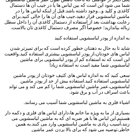
شما می شود این است که بین لباس ها یا در جیب آن ها دستمال
کاغذی و کلید و...وجود داشته باشد.قبل از اینکه لباس ها را در
ماشین لباسشویی قرار دهید،جیب های آن ها را خالی کنید.برای
رعایت بهداشت بعد از استفاده از دستمال کاغذی آن را داخل سطل
زباله بیاندازید؛ خصوصاً اگر مصرف دستمال کاغذی تان بالاست.
به اندازه از پودر لباسشویی استفاده کنید
شاید تا به حال به ذهنتان خطور کرده است که برای تمیزتر شدن
لباس های خودتان،از پودر لباسشویی بیشتری استفاده کنید.واقعیت
این است که نه استفاده کم از پودر لباسشویی برای ماشین
لباسشویی شما مفید است نه استفاده زیاد!
سعی کنید که به اندازه لباس های کثیف خودتان از پودر ماشین
لباسشویی استفاده کنید.استفاده بیش از حد از پودر ماشین
لباسشویی،عمر ماشین لباسشویی شما را کم می کند و می تواند
باعث اسراف در آب و برق شود.
اشیاء فلزی به ماشین لباسشویی شما آسیب می رسانند.
بسیاری از ما به ویژه ما خانم ها،دارای لباس های فلزی و دکمه دار
هستیم.این لباس ها با هر ضربه ای که به ماشین لباسشویی می
زنند،آسیب زیادی به ماشین لباسشویی وارد می کنند.به همین
خاطر،توصیه می شود که برای بالا بردن عمر ماشین