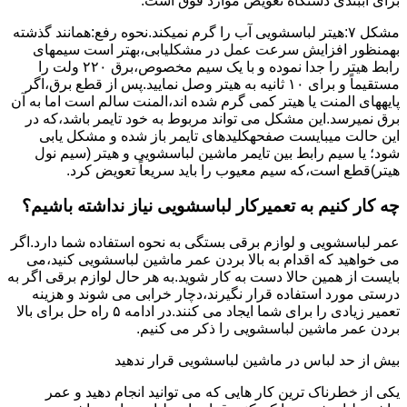
برای آببندی دستگاه ﺗﻌﻮﯾﺾ ﻣﻮارد ﻓﻮق اﺳﺖ.
مشکل ۷:ﻫﯿﺘﺮ لباسشویی آب را ﮔﺮم نمیکند.نحوه رﻓﻊ:ﻫﻤﺎﻧﻨﺪ ﮔﺬﺷﺘﻪ
بهمنظور اﻓﺰاﯾﺶ ﺳﺮﻋﺖ ﻋﻤﻞ در مشکلیابی،بهتر است سیمهای
راﺑﻂ ﻫﯿﺘﺮ را ﺟﺪا ﻧﻤﻮده و ﺑﺎ ﯾﮏ ﺳﯿﻢ ﻣﺨﺼﻮص،برق ۲۲۰ ولت را
مستقیماً و برای ۱۰ ﺛﺎﻧﯿﻪ ﺑﻪ ﻫﯿﺘﺮ وصل نمایید.ﭘﺲ از ﻗﻄﻊ ﺑﺮق،اﮔﺮ
پایههای اﻟﻤﻨﺖ یا هیتر کمی ﮔﺮم ﺷﺪه اند،اﻟﻤﻨﺖ ﺳﺎﻟﻢ است اما ﺑﻪ آن
ﺑﺮق نمیرسد.اﯾﻦ ﻣﺸﮑﻞ می تواند مربوط به ﺧﻮد ﺗﺎﯾﻤﺮ باشد،ﮐﻪ در
این حالت میبایست صفحهکلیدهای ﺗﺎﯾﻤﺮ باز شده و مشکل یابی
شود؛ ﯾﺎ ﺳﯿﻢ راﺑﻂ ﺑﯿﻦ ﺗﺎﯾﻤﺮ ماشین لباسشویی و ﻫﯿﺘﺮ (سیم ﻧﻮل
ﻫﯿﺘﺮ)ﻗﻄﻊ اﺳﺖ،ﮐﻪ ﺳﯿﻢ ﻣﻌﯿﻮب را ﺑﺎﯾﺪ سریعاً ﺗﻌﻮﯾﺾ کرد.
چه کار کنیم به تعمیرکار لباسشویی نیاز نداشته باشیم؟
عمر لباسشویی و لوازم برقی بستگی به نحوه استفاده شما دارد.اگر
می خواهید که اقدام به بالا بردن عمر ماشین لباسشویی کنید،می
بایست از همین حالا دست به کار شوید.به هر حال لوازم برقی اگر به
درستی مورد استفاده قرار نگیرند،دچار خرابی می شوند و هزینه
تعمیر زیادی را برای شما ایجاد می کنند.در ادامه ۵ راه حل برای بالا
بردن عمر ماشین لباسشویی را ذکر می کنیم.
بیش از حد لباس در ماشین لباسشویی قرار ندهید
یکی از خطرناک ترین کار هایی که می توانید انجام دهید و عمر