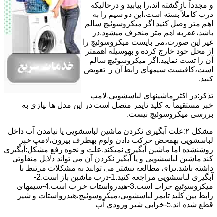
و مجدداً بازگشته اند،را ﺑﯿﺎﺑﯿﺪ و درحالیکه
درب کاملاً ﺑﺴﺘﻪ اﺳﺖ،اﯾﻦ دو ﺳﯿﻢ را ﺑﻪ
اﻫﻢ ﻣﺘﺮ وصل کنید.اﮔﺮ ﻣﯿﮑﺮوﺳﻮﺋﯿﭻ ﺳﺎﻟﻢ
ﺑﺎﺷﺪ،ﻋﻘﺮﺑﻪ اهم متر ﻣﻨﺤﺮف میشود.در
ﻏﯿﺮ اﯾﻦ ﺻﻮرت،می بایست ﻣﯿﮑﺮوﺳﻮﺋﯿﭻ را
از ﻣﺤﻞ خود ﺧﺎرج کرده و بهوسیله اهممتر
آن را ﺗﺴﺖ ﻧﻤﺎﯾﯿﺪ.اﮔﺮ ﻣﯿﮑﺮوﺳﻮﺋﯿﭻ ﺳﺎﻟﻢ
اﺳﺖ،ﮐﺎﻓﯿﺴﺖ سیمهای راﺑﻄ آن را ﺗﻌﻮﯾﺾ
کنید.
ﺗﺬﮐﺮ:در اﮐﺜﺮ ماشینهای لباسشویی،ﻻﻣﭗ
ﺧﺒﺮ مستقیماً ﺑﻪ ﮐﻠﯿﺪ ﺗﺎﯾﻤﺮ ﻣﺘﺼﻞ اﺳﺖ.در اﯾﻦ مدل ها ﻧﯿﺎزی ﺑﻪ
بررسی ﻣﯿﮑﺮوﺳﻮﺋﯿﭻ نیست.
مشکل ۲:علت آبگیری نکردن ماشین لباسشویی یا نیامدن آب داخل
لباسشویی بهمحض ﺣﺮﮐﺖ دادن وﻟﻮم بهطرف ﺑﯿﺮون،ﻻﻣﭗ ﺧﺒﺮ
روشنشده اﻣﺎ ﻣﺎﺷﯿﻦ آﺑﮕﯿﺮی نمیکند.ﻋﻠﺖ و نحوه رﻓﻊ مشکل:آبگیری
کند ماشین لباسشویی و یا آبگیر نکردن آن می تواند دلایل متفاوتی
داشته باشد.برای مطالعه بیشتر می توانید به مشکلات مرتبط با
آبگیری لباسشویی مراجعه کنید.1-درب ﻣﺎﺷﯿﻦ ﺑﺎز اﺳﺖ.2-
ﻣﯿﮑﺮوﺳﻮﺋﯿﭻ ﺧﺮاب اﺳﺖ.3-ﻫﯿﺪرواﺳﺘﺎت ﺧﺮاب اﺳﺖ.4-سیمهای
راﺑﻂ ﺑﯿﻦ ﮐﻠﯿﺪ ﺗﺎﯾﻤﺮ لباسشویی،ﻣﯿﮑﺮوﺳﻮﺋﯿﭻ،ﻫﯿﺪرواﺳﺘﺎت و ﺷﯿﺮ
ﻗﻄﻊ ﺷﺪه اند.5-خرابی شیر ورودی آب