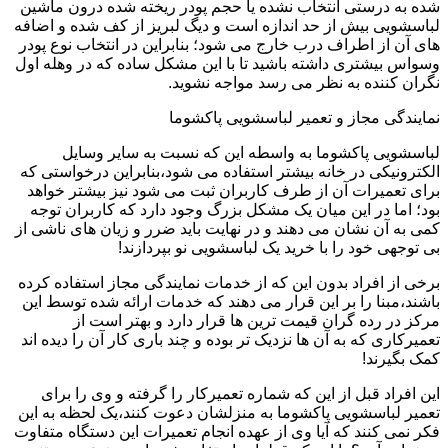
شده به درستی انتخاب نشده یا حجم پودر ریخته شده درون ماشین
لباسشویی بیش از حد اندازه است و دیگ لبریز از کف شده و اضافه
های آن از اطراف درب خارج می شود؛ بنابراین در انتخاب نوع پودر
وسواس بیشتری داشته باشید تا با این مشکل ساده که در وهله اول
نگران کننده به نظر می رسد مواجه نشوید.
نمایندگی مجاز و تعمیر لباسشویی پاکشوما
لباسشویی پاکشوما به واسطه این که نسبت به سایر وسایل
الکترونیکی در خانه بیشتر استفاده می شود،بنابراین درخواستی که
برای تعمیرات آن از طرف کاربران ثبت می شود نیز بیشتر خواهد
بود؛ اما در این میان یک مشکل بزرگ وجود دارد که کاربران توجه
کمی به آن نشان می دهند و در نهایت باید ضرر و زیان های ناشی از
بی توجهی خود را با خرید یک لباسشویی نو بپردازند!
برخی از افراد بدون این که از خدمات نمایندگی مجاز استفاده کرده
باشند،مبنا را بر این قرار می دهند که خدمات ارائه شده توسط این
مرکز در رده گران قیمت ترین ها قرار دارد و بهتر است از
تعمیرکاری که به آن ها نزدیک تر بوده و چند باری کار آن را دیده اند
کمک بگیرند!
این افراد قبل از این که شماره تعمیرکار را گرفته و وی را برای
تعمیر لباسشویی پاکشوما به منزلشان دعوت کنند،یک لحظه به این
فکر نمی کنند که آیا وی از عهده انجام تعمیرات این دستگاه متفاوت