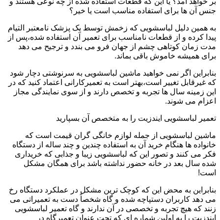
بر خواهد آمد؟ یا این که قطعات استفاده شده از چه نوعی هستند و
جنس آن ها برای استفاده مناسب است یا خیر؟
به همین دلیل لباسشویی که زخمش توسط یک پزشک نامعتبر التیام
پیدا کرده و از قطعات نامناسب برای تعمیر آن استفاده شده،پس از
مدت زمان کوتاهی چشم از جهان فرو می بندد و ترجیح می دهد
برای همیشه خاموش باقی بماند.
بنابراین اگر نمی خواهید ماشین لباسشویی به سرنوشتی دچار شود
که غیرقابل تغییر است،بهتر است به تعمیرکارانی اعتماد کنید که در
این زمینه سال ها تجربه و تخصص دارند و از سوی نمایندگی مجاز
اعزام می شوند.
تعمیر لباسشویی ایندزیت را به متخصص آن بسپارید
ماشین لباسشویی از جمله لوازم خانگی گران قیمت است که
خانواده ها هنگام خرید آن به استفاده چندین و چند ساله از دستگاه
فکر می کنند و تصور این که لباسشویی زیبا و جذابی که خریداری
شده سال بعد در خانه حضور نداشته باشد برای همگان مشکل
است!
بنابراین به محض این که کوچک ترین مشکل در عملکرد دستگاه رخ
می دهد کاربران دستپاچه شده و گاه شخصاً دست به تعمیراتی می
زنند که هیچ تجربه و تخصصی در آن ندارند و گاه تعمیر لباسشویی
ایندزیت را به اولین شماره ای که تحت عنوان تعمیرگاه در