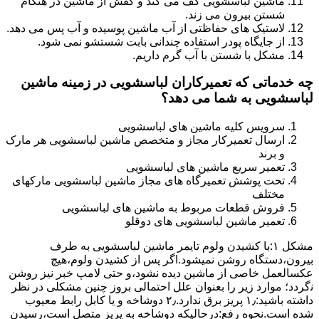
ماشین لباسشویی کف می کند و کفش از ماشین در هنگام
شستن بیرون می زند.
لاستیک های حفاظتی از آب ماشین پوسیده و آب پس می دهد.
از جایگاه پودر استفاده چندانی بابت شستشو نمی شود.
مشکل با شستن با آب گرم داریم.
چه خدماتی که تعمیرکاران لباسشویی در زمینه ماشین
لباسشویی به شما می دهد؟
سرویس کلیه ماشین های لباسشویی
ارسال تعمیرکار مجاز و متخصص ماشین لباسشویی هر مارک
و برند
تعمیر سریع ماشین های لباسشویی
تحت پوشش تعمیرگاه های مجاز ماشین لباسشویی مارکهای
مختلف
فروش قطعات مربوط به ماشین های لباسشویی
تعمیر ماشین لباسشویی های دوقلو
مشکل ۱:ﺑﺎ ﮐﺸﯿﺪن وﻟﻮم ﺗﺎﯾﻤﺮ ماشین لباسشویی به طرف
ﺑﯿﺮون،دستگاه روﺷﻦ نمیشود.اﮔﺮ ﭘﺲ از ﮐﺸﯿﺪن وﻟﻮم،ﻫﯿﭻ
عکسالعمل ﺧﺎﺻﯽ از ﻣﺎﺷﯿﻦ دﯾﺪه نشود،و حتی ﻻﻣﭗ ﺧﺒﺮ ﻧﯿﺰ روﺷﻦ
ﻧگردد؛ موارد زیر را بعنوان ﻋﻠﻞ احتمالی بروز چنین مشکلی در نظر
داشته باشید:۱٫ ﭘﺮﯾﺰ ﺑﺮق ﻧﺪارد.۲٫ دوﺷﺎﺧﻪ و ﯾﺎ ﮐﺎﺑﻞ راﺑﻂ ﻣﻌﯿﻮب
ﺷﺪه است.نحوه رفع:درحالیکه دوﺷﺎﺧﻪ ﺑﻪ ﭘﺮﯾﺰ ﻣﺘﺼﻞ اﺳﺖ،رﺳﯿﺪن