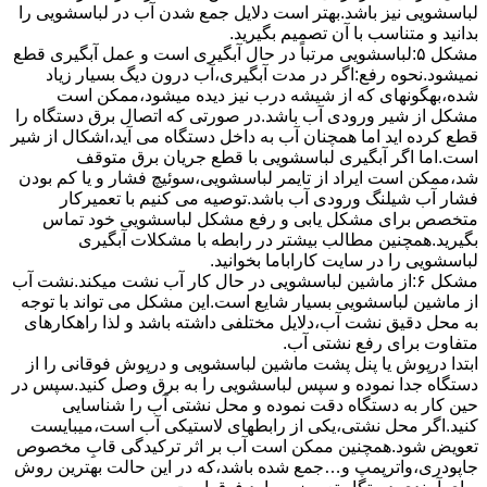
لباسشویی نیز باشد.بهتر است دلایل جمع شدن آب در لباسشویی را
بدانید و متناسب با آن تصمیم بگیرید.
مشکل ۵:لباسشویی مرتباً در ﺣﺎل آﺑﮕﯿﺮی اﺳﺖ و ﻋﻤﻞ آﺑﮕﯿﺮی ﻗﻄﻊ
نمیشود.نحوه رﻓﻊ:اﮔﺮ در ﻣﺪت آﺑﮕﯿﺮی،آب درون دﯾﮓ ﺑﺴﯿﺎر زﯾﺎد
ﺷﺪه،بهگونهای ﮐﻪ از ﺷﯿﺸﻪ درب ﻧﯿﺰ دﯾﺪه میشود،ممکن است
مشکل از شیر ورودی آب باشد.در صورتی که اتصال برق دستگاه را
قطع کرده اید اما همچنان آب به داخل دستگاه می آید،اشکال از شیر
است.اما اگر آبگیری لباسشویی با قطع جریان برق متوقف
شد،ممکن است ایراد از تایمر لباسشویی،سوئیچ فشار و یا کم بودن
فشار آب شیلنگ ورودی آب باشد.توصیه می کنیم با تعمیرکار
متخصص برای مشکل یابی و رفع مشکل لباسشویی خود تماس
بگیرید.همچنین مطالب بیشتر در رابطه با مشکلات آبگیری
لباسشویی را در سایت کاراباما بخوانید.
مشکل ۶:از ﻣﺎﺷﯿﻦ لباسشویی در ﺣﺎل ﮐﺎر آب ﻧﺸﺖ میکند.نشت آب
از ماشین لباسشویی بسیار شایع است.این مشکل می تواند با توجه
به محل دقیق نشت آب،دلایل مختلفی داشته باشد و لذا راهکارهای
متفاوت برای رفع نشتی آب.
ابتدا درپوش یا پنل ﭘﺸﺖ ﻣﺎﺷﯿﻦ لباسشویی و درپوش ﻓﻮﻗﺎﻧﯽ را از
دستگاه ﺟﺪا ﻧﻤﻮده و ﺳﭙﺲ لباسشویی را ﺑﻪ ﺑﺮق وصل ﮐﻨﯿﺪ.سپس در
حین کار به دستگاه دقت نموده و ﻣﺤﻞ نشتی آب را ﺷﻨﺎﺳﺎﯾﯽ
کنید.اﮔﺮ ﻣﺤﻞ نشتی،ﯾﮑﯽ از رابطهای ﻻﺳﺘﯿﮑﯽ آب اﺳﺖ،میبایست
ﺗﻌﻮﯾﺾ شود.همچنین ﻣﻤﮑﻦ اﺳﺖ آب بر اثر ﺗﺮﮐﯿﺪﮔﯽ قابِ ﻣﺨﺼﻮص
ﺟﺎﭘﻮدری،واترپمپ و…جمع شده ﺑﺎﺷﺪ،ﮐﻪ در این حالت بهترین روش