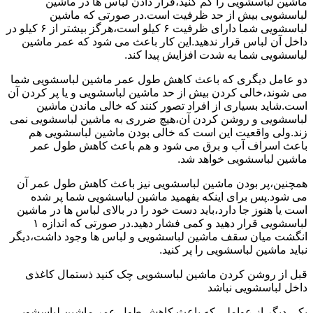
ماشین لباسشویی را کم کنید،قرار دادن لباس ها در ماشین
لباسشویی بیش از حد ظرفیت است.در صورتی که ماشین
لباسشویی شما دارای ظرفیت ۶ کیلو است،هرگز بیشتر از ۶ کیلو در
داخل آن لباس قرار ندهید.این کار باعث می شود که عمر ماشین
لباسشویی شما به شدت افزایش پیدا کند.
دو عامل دیگری که باعث کاهش طول عمر ماشین لباسشویی شما
می شوند،خالی کردن بیش از حد ماشین لباسشویی و یا پر کردن آن
است.شاید بسیاری از افراد تصور کنند که خالی ماندن ماشین
لباسشویی و روشن کردن آن،هیچ ضرری به ماشین لباسشویی نمی
زند.ولی واقعیت این است که خالی بودن ماشین لباسشویی هم
باعث اسراف آب و برق می شود و هم باعث کاهش طول عمر
ماشین لباسشویی خواهد شد.
همچنین،پر بودن ماشین لباسشویی نیز باعث کاهش طول عمر آن
می شود.پس برای اینکه بفهمید ماشین لباسشویی شما پر شده
است یا هنوز جا دارد،باید دست خود را در بالای لباس ها در ماشین
لباسشویی قرار دهید و کمی فشار دهید.در صورتی که اندازه ۱
انگشت میان سقف ماشین لباسشویی و لباس ها وجود داشت،دیگر
نباید ماشین لباسشویی را پر کنید.
قبل از روشن کردن ماشین لباسشویی چک کنید ذستمال کاغذی
داخل لباسشویی نباشد
یکی دیگر از عواملی که باعث کاهش طول عمر ماشین لباسشویی