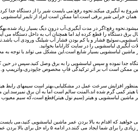
 ﺷﺮوع ﺑﻪ آﺑﮕﯿﺮی میکند.نحوه رﻓﻊ:می بایست ﺷﯿﺮ را از دستگاه جدا کر
 همان خرابی شیر برقی است.اما ممکن است ایراد از تایمر لباسشویی 
ﻊ نمیشود.نحوه رﻓﻊ:اﮔﺮ در ﻣﺪت آﺑﮕﯿﺮی،آب درون دﯾﮓ ﺑﺴﯿﺎر زﯾﺎد ﺷﺪه،بهگ
ق دستگاه را قطع کرده اید اما همچنان آب به داخل دستگاه می آید،
باسشویی،سوئیچ فشار و یا کم بودن فشار آب شیلنگ ورودی آب باشد.
 آبگیری لباسشویی را در سایت کاراباما بخوانید.
 از ماشین لباسشویی بسیار شایع است.این مشکل می تواند با توجه به 
تگاه ﺟﺪا ﻧﻤﻮده و ﺳﭙﺲ لباسشویی را ﺑﻪ ﺑﺮق وصل ﮐﻨﯿﺪ.سپس در حین ک
 ﻣﻤﮑﻦ اﺳﺖ آب بر اثر ﺗﺮﮐﯿﺪﮔﯽ قابِ ﻣﺨﺼﻮص ﺟﺎﭘﻮدری،واترپمپ و…جم
اﻟﻤﻨﺖ یا هیتر کمی ﮔﺮم ﺷﺪه اند،اﻟﻤﻨﺖ ﺳﺎﻟﻢ است اما ﺑﻪ آن ﺑﺮق نمیرسد.ا
ﻤﺮ ماشین لباسشویی و ﻫﯿﺘﺮ (سیم ﻧﻮل ﻫﯿﺘﺮ)ﻗﻄﻊ اﺳﺖ،ﮐﻪ ﺳﯿﻢ ﻣﻌﯿﻮب را 
 خواهید که اقدام به بالا بردن عمر ماشین لباسشویی کنید،می بایست ا
امه ۵ راه حل برای بالا بردن عمر ماشین لباسشویی را ذکر می کنیم.