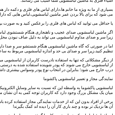
اشیاء فلزی به ماشین لباسشویی شما آسیب می رسانند.
بسیاری از ما به ویژه ما خانم ها،دارای لباس های فلزی و دکمه دار 
می شود که برای بالا بردن عمر ماشین لباسشویی،لباس هایی که دارای
یا حداقل می توانید که لباس های فلزی را برعکس کنید و به صورت 
اگر ماشین لباسشویی صدای عجیب و ناهنجاری هنگام شستشوی لباس ها 
زیرا سر و صدای مداوم لباسشویی می تواند به دلیل صاف نبودن محل 
اما در صورتی که گاه ماشین لباسشویی هنگام شستشو سر و صدا دارد
تنظیم کنید،زیرا سر و صدای بی حد و اندازه لباسشویی مربوط به س
از دیگر مشکلاتی که تنها به استفاده نادرست کاربران از لباسشویی م
از لباسشویی خارج می شوند که پودر شوینده استفاده شده به درستی 
درب خارج می شود؛ بنابراین در انتخاب نوع پودر وسواس بیشتری داشته
نمایندگی مجاز و تعمیر لباسشویی پاکشوما
لباسشویی پاکشوما به واسطه این که نسبت به سایر وسایل الکترونیکی 
میان یک مشکل بزرگ وجود دارد که کاربران توجه کمی به آن نشان می ده
برخی از افراد بدون این که از خدمات نمایندگی مجاز استفاده کرده باش
آن ها نزدیک تر بوده و چند باری کار آن را دیده اند کمک بگیرند!