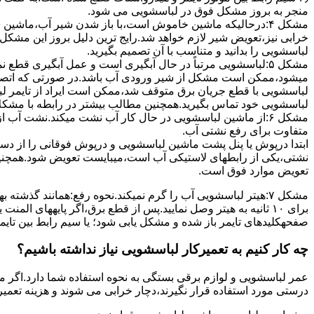
ﻣﻨﺠﺮ ﺑﻪ ﺑﺮوز مشکل ﻓﻮق در لباسشویی می شود.
مشکل ۴:درحالیکه ﻣﺎﺷﯿﻦ ﺧﺎﻣﻮش اﺳﺖ،ﺑﺎ ﺑﺎز ﺷﺪن ﺷﯿﺮ آب،ﻣﺎﺷﯿﻦ
خرابی نیز،تعویض شیر لازم خواهد شد.رایج ترین دلیل بروز این مشکل
لباسشویی را بدانید و متناسب با آن تصمیم بگیرید.
مشکل ۵:لباسشویی مرتباً در ﺣﺎل آﺑﮕﯿﺮی اﺳﺖ و ﻋﻤﻞ آﺑﮕﯿﺮی ﻗﻄ
میشود،ممکن است مشکل از شیر ورودی آب باشد.در صورتی که اتصال بر
لباسشویی با قطع جریان برق متوقف شد،ممکن است ایراد از تایمر ل
لباسشویی خود تماس بگیرید.همچنین مطالب بیشتر در رابطه با مشکلات
مشکل ۶:از ﻣﺎﺷﯿﻦ لباسشویی در ﺣﺎل ﮐﺎر آب ﻧﺸﺖ میکند.نشت آب
متفاوت برای رفع نشتی آب.
ابتدا درپوش یا پنل ﭘﺸﺖ ﻣﺎﺷﯿﻦ لباسشویی و درپوش ﻓﻮﻗﺎﻧﯽ را از دس
نشتی،ﯾﮑﯽ از رابطهای ﻻﺳﺘﯿﮑﯽ آب اﺳﺖ،میبایست ﺗﻌﻮﯾﺾ شود.همچنین
ﺗﻌﻮﯾﺾ ﻣﻮارد ﻓﻮق اﺳﺖ.
برای ۱۰ ﺛﺎﻧﯿﻪ ﺑﻪ ﻫﯿﺘﺮ وصل نمایید.ﭘﺲ از ﻗﻄﻊ ﺑﺮق،اﮔﺮ پایههای 
صفحهکلیدهای ﺗﺎﯾﻤﺮ باز شده و مشکل یابی شود؛ ﯾﺎ ﺳﯿﻢ راﺑﻂ ﺑﯿﻦ ﺗﺎﯾ
چه کار کنیم به تعمیرکار لباسشویی نیاز نداشته باشیم؟
عمر لباسشویی و لوازم برقی بستگی به نحوه استفاده شما دارد.اگر می
درستی مورد استفاده قرار نگیرند،دچار خرابی می شوند و هزینه تعمیر زیادی را برای شما ایجاد می کنند.در اد