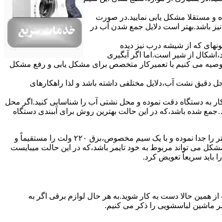
ده و مستقلا مشکل یابی نمایید.در صورت
نیز باشد.بهتر است دلایل جمع شدن آب در
ونهای ﮐﻪ از ﺷﯿﺸﻪ درب ﻧﯿﺰ دﯾﺪه
اشکال از شیر است.اما اگر آبگیری
توصیه می کنیم با تعمیرکار متخصص برای مشکل یابی و رفع مشکل
محل دقیق نشت آب،دلایل مختلفی داشته باشد و لذا راهکارهای
ار به دستگاه دقت نموده و ﻣﺤﻞ نشتی آب را ﺷﻨﺎﺳﺎﯾﯽ کنید.اﮔﺮ ﻣﺤﻞ
ع شده ﺑﺎﺷﺪ،ﮐﻪ در این حالت بهترین روش برای آببندی دستگاه
مشکل ۷:ﻫﯿﺘﺮ لباسشویی آب را ﮔﺮم نمیکند.نحوه رﻓﻊ:ﻫﻤﺎﻧﻨﺪ ﮔﺬﺷﺘﻪ بهمنظور اﻓﺰاﯾﺶ ﺳﺮﻋﺖ ﻋﻤﻞ در مشکلیابی،بهتر است سیمهای راﺑﻂ ﻫﯿﺘﺮ را ﺟﺪا ﻧﻤﻮده و ﺑﺎ ﯾﮏ ﺳﯿﻢ ﻣﺨﺼﻮص،برق ۲۲۰ ولت را مستقیماً و
ﯾﻦ ﻣﺸﮑﻞ می تواند مربوط به ﺧﻮد ﺗﺎﯾﻤﺮ باشد،ﮐﻪ در این حالت میبایست
ﺑﺎﯾﺪ سریعاً ﺗﻌﻮﯾﺾ کرد.
ز همین حالا دست به کار شوید.به هر حال لوازم برقی اگر به