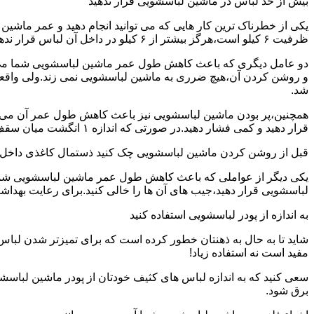
بیش از حد لباس در ماشین لباسشویی قرار ندهید
یکی از خطرناک ترین کار هایی که می توانید انجام دهید و عمر ماش
ظرفیت ۶ کیلو است،هرگز بیشتر از ۶ کیلو در داخل آن لباس قرار ندهید.این کار باعث می شود که عمر ماشین لباسشویی شما به شدت افزایش پیدا کند.
دو عامل دیگری که باعث کاهش طول عمر ماشین لباسشویی شما می شو
و روشن کردن آن،هیچ ضرری به ماشین لباسشویی نمی زند.ولی واق
شد.
همچنین،پر بودن ماشین لباسشویی نیز باعث کاهش طول عمر آن می شود
قرار دهید و کمی فشار دهید.در صورتی که اندازه ۱ انگشت میان سقف ماشین لباسشویی و لباس ها وجود داشت،دیگر نباید ماشین لباسشویی را پر کنید.
قبل از روشن کردن ماشین لباسشویی چک کنید ذستمال کاغذی داخل 
یکی دیگر از عواملی که باعث کاهش طول عمر ماشین لباسشویی شما می 
لباسشویی قرار دهید،جیب های آن ها را خالی کنید.برای رعایت بهداش
به اندازه از پودر لباسشویی استفاده کنید
شاید تا به حال به ذهنتان خطور کرده است که برای تمیزتر شدن لباس
مفید است نه استفاده زیاد!
سعی کنید که به اندازه لباس های کثیف خودتان از پودر ماشین لباسش
برق شود.