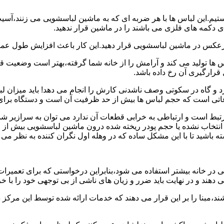
هستیم.این لباس ها با هر ضربه ای که به ماشین لباسشویی می زنند،آس
 دکمه های فلزی می باشند را در ماشین قرار ندهید.
برعکس در ماشین لباسشویی قرار دهید.این کار باعث افزایش طول عم
تولید می کند و آرامش را از خانه شما گرفته،بهتر است وضعیت قرارگ
قرارگیری آن رخ داده باشد.
 و گاه در سکوتی وصف ناشدنی کارش را انجام می دهد! باید میزان ل
اعاتی است که حجم لباس ها بیش از حد ظرفیت آن است و دستگاه برای
رتبط است و ارتباطی به خرابی قطعات آن ندارد می توان به سرازیر شد
انتخاب نشده یا حجم پودر ریخته شده درون ماشین لباسشویی بیش از ح
 باشید تا با این مشکل ساده که در وهله اول نگران کننده به نظر می
در خانه بیشتر استفاده می شود،بنابراین درخواستی که برای تعمیرات 
ند و در نهایت باید ضرر و زیان های ناشی از بی توجهی خود را با خری
ند،مبنا را بر این قرار می دهند که خدمات ارائه شده توسط این مرکز د