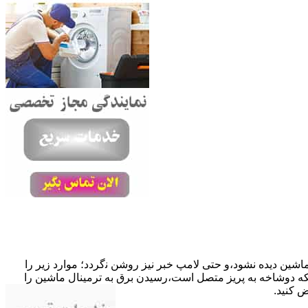
ﺎﺷﯿﻦ دﯾﺪه نشود،و حتی ﻻﻣﭗ ﺧﺒﺮ ﻧﯿﺰ روﺷﻦ ﻧگردد؛ موارد زیر را
ﮐﺎﺑﻞ راﺑﻂ ﻣﻌﯿﻮب ﺷﺪه است.نحوه رفع:درحالیکه دوﺷﺎﺧﻪ ﺑﻪ ﭘﺮﯾﺰ ﻣﺘﺼﻞ اﺳﺖ،رﺳﯿﺪن ﺑﺮق ﺑﻪ ﺗﺮﻣﯿﻨﺎل ﻣﺎﺷﯿﻦ را
ﺾ کنید.