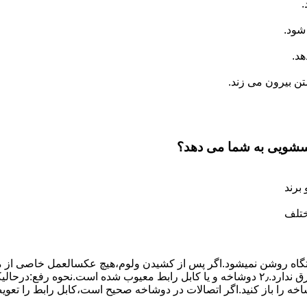
.
شود.
د.
 بیرون می زند.
اسشویی به شما می دهد؟
برند
ختلف
،دستگاه روﺷﻦ نمیشود.اﮔﺮ ﭘﺲ از ﮐﺸﯿﺪن وﻟﻮم،ﻫﯿﭻ عکسالعمل ﺧﺎﺻﯽ از ﻣ
بعنوان ﻋﻠﻞ احتمالی بروز چنین مشکلی در نظر داشته باشید:۱٫ ﭘﺮﯾﺰ ﺑﺮق ﻧﺪارد.۲٫ دوﺷﺎﺧﻪ و ﯾﺎ 
شاخه را باز کنید.اﮔﺮ اﺗﺼﺎﻻت در دوشاخه ﺻﺤﯿﺢ اﺳﺖ،ﮐﺎﺑﻞ راﺑﻂ را ﺗﻌﻮﯾ