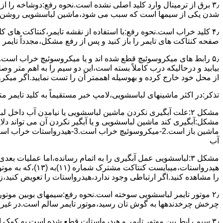
۳٫ ﺑﺮق از ﺗﺮﻣﯿﻨﺎل وارد ﮐﻠﯿﺪ اﺻﻠﯽ ﻧﺸﺪه است.نحوه رﻓﻊ:دوشاخه را از
شدن ﯾﮑﯽ از سیمها است که سبب می شود،ﻣﺎﺷﯿﻦ لباسشویی روﺷﻦ 
۴٫ ﮐﻠﯿﺪ ﺧﺮاب اﺳﺖ.نحوه رفع:ﺑﺎ اﺳﺘﻔﺎده از ﻧﻘﺸﻪ ﺗﺎﯾﻤﺮ،ﮐﻨﺘﺎﮐﺖ ﻫﺎی 
ﺻﻔﺤﻪ ﮐﻨﺘﺎﮐﺖ ﻫﺎی ﺗﺎﯾﻤﺮ را باز کنید و ﭘﺲ از رﻓﻊ مشکل،مجدداً ﺗﺎﯾﻤﺮ را
۵٫ رابط های ﻣﯿﮑﺮوﺳﻮﺋﯿﭻ ﻗﻄﻊ شده اند و ﯾﺎ ﻣﯿﮑﺮوﺳﻮﺋﯿﭻ ﺧﺮاب اﺳﺖ.
ﺑﯿﺎﺑﯿﺪ و درحالیکه درب کاملاً ﺑﺴﺘﻪ اﺳﺖ،اﯾﻦ دو ﺳﯿﻢ را ﺑﻪ اﻫﻢ ﻣﺘﺮ
از ﻣﺤﻞ خود ﺧﺎرج کرده و بهوسیله اهممتر آن را ﺗﺴﺖ ﻧﻤﺎﯾﯿﺪ.اﮔﺮ ﻣﯿﮑ
ﺗﺬﮐﺮ:در اﮐﺜﺮ ماشینهای لباسشویی،ﻻﻣﭗ ﺧﺒﺮ مستقیماً ﺑﻪ ﮐﻠﯿﺪ ﺗﺎﯾﻤﺮ 
مشکل ۲:علت آبگیری نکردن ماشین لباسشویی یا نیامدن آب د
آب
ﻫﯿﺪرواﺳﺘﺎت،میبا
را ﻣﺸﺎﻫﺪه کنید.اﮔﺮ ارﺗﺒﺎطی وجود ندارد،ﻫﯿﺪرواﺳﺘﺎت را ﺗﻌﻮﯾﺾ ﮐﻨﯿﺪ،ز
ﭼﺮﺧﺶ چرخدندهها به گوش تان رﺳﯿﺪ،ﻣﻮﺗﻮر ﺗﺎﯾﻤﺮ ﺳﺎﻟﻢ اﺳﺖ.در ﻏﯿﺮ اﯾ
۳٫ ﺳﯿﻢ راﺑﻂ ﺑﯿﻦ ﻣﻮﺗﻮر ﺗﺎﯾﻤﺮ و ﻫﯿﺪرواﺳﺘﺎت ﻗﻄﻊ ﺷﺪه اﺳﺖ.به کمک 