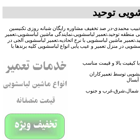
شویی توحید
091091 آقای حبیب محمدی-در صد تخفیف مشاوره رایگان شبانه روزی تکنیسین
ی منطقه توحید،تعمیر لباسشویی،نمایندگی ماشین لباسشویی،تعمیر
عمیر ماشین لباسشویی با نرخ اتحادیه،تعمیر لباسشویی الجی در
یی در منزل تعمیر و عیب یابی انواع لباسشویی کلیه برندها با
 کیفیت بالا و قیمت مناسب
اسشویی توسط تعمیرکاران
آبسال
اطق شمال،شرق،غرب و جنوب