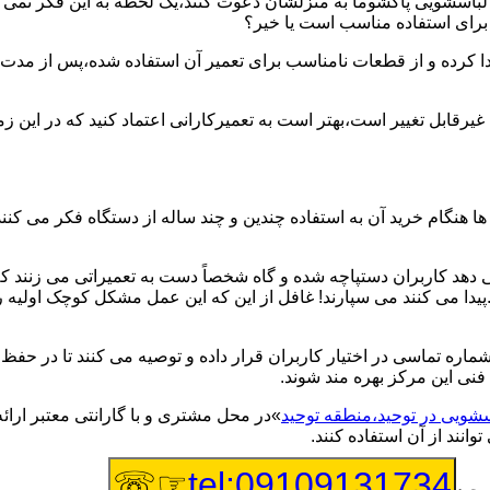
یر لباسشویی پاکشوما به منزلشان دعوت کنند،یک لحظه به این فکر نمی کن
 برای استفاده مناسب است یا خیر؟
ا کرده و از قطعات نامناسب برای تعمیر آن استفاده شده،پس از مدت 
یرقابل تغییر است،بهتر است به تعمیرکارانی اعتماد کنید که در این ز
 هنگام خرید آن به استفاده چندین و چند ساله از دستگاه فکر می کنند
هد کاربران دستپاچه شده و گاه شخصاً دست به تعمیراتی می زنند که 
..پیدا می کنند می سپارند! غافل از این که این عمل مشکل کوچک اولیه
شماره تماسی در اختیار کاربران قرار داده و توصیه می کنند تا در ح
فنی این مرکز بهره مند شوند.
سشویی در توحید،منطقه توحید
»در محل مشتری و با گارانتی معتبر ارائ
نند از آن استفاده کنند.
☞☏
tel:09109131734