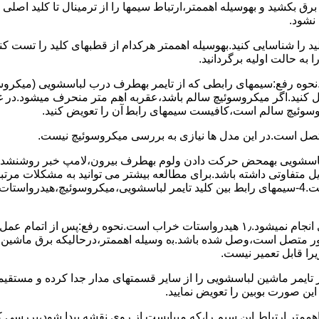
 ﺑﺮق بکشید و بهوسیله اهممتر،ارﺗﺒﺎط سیمها را از ﺗﺮﻣﯿﻨﺎل ﺗﺎ ﮐﻠﯿﺪ اﺻﻠ
نشود.
ﮐﻠﯿﺪ را ﺷﻨﺎﺳﺎﯾﯽ کنید.بهوسیله اهممتر هرکدام از قطبهای ﮐﻠﯿﺪ را ﺗﺴﺖ
 به حالت اوﻟﯿﻪ برگردانید.
نحوه رفع:سیمهای راﺑﻄﯽ ﮐﻪ از ﺗﺎﯾﻤﺮ بهطرف درب لباسشویی (ﻣﯿﮑﺮوﺳﻮﺋ
 وصل کنید.اﮔﺮ ﻣﯿﮑﺮوﺳﻮﺋﯿﭻ ﺳﺎﻟﻢ ﺑﺎﺷﺪ،ﻋﻘﺮﺑﻪ اهم متر ﻣﻨﺤﺮف میشود.د
ﺮوﺳﻮﺋﯿﭻ ﺳﺎﻟﻢ اﺳﺖ،ﮐﺎﻓﯿﺴﺖ سیمهای راﺑﻄ آن را ﺗﻌﻮﯾﺾ کنید.
ﻣﺘﺼﻞ اﺳﺖ.در اﯾﻦ مدل ها ﻧﯿﺎزی ﺑﻪ بررسی ﻣﯿﮑﺮوﺳﻮﺋﯿﭻ نیست.
اخل لباسشویی بهمحض ﺣﺮﮐﺖ دادن وﻟﻮم بهطرف ﺑﯿﺮون،ﻻﻣﭗ ﺧﺒﺮ روشنشده 
مشکل ۳:لباسشویی ﻋﻤﻞ آﺑﮕﯿﺮی را ﺑﻪ اﺗﻤﺎم رﺳﺎﻧﺪه،اﻣﺎ ﻋﻤﻠﯿﺎت ﺑﻌﺪی اﻧﺠﺎم نمیشود.۱٫ ﻫﯿﺪرواﺳﺘﺎت ﺧﺮاب 
یست ﮐﻨﺘﺎﮐﺖ ﻣﺸﺘﺮک شماره (۱۱)به (۱۳)،ﮐﻪ ﺑﻪ ﻣﻮﺗﻮر ﻣﺘﺼﻞ اﺳﺖ،وﺻﻞ ﺷﺪه ﺑﺎﺷﺪ.ﺑه وسیله اهممتر،درحا
ﯾﺮا قابل ﺗﻌﻤﯿﺮ نیست.
ﻦ ﺻﻮرت ﺑﻮﺑﯿﻦ را ﺗﻌﻮﯾﺾ ﻧﻤﺎﯾﯿﺪ.
اهممتر ارﺗﺒﺎط اﯾﻦ ﺳﯿﻢ را،ﮐﻪ میبایست از روی ﻧﻘﺸﻪ ﭘﯿﺪا ﺷﻮد،بررسی 