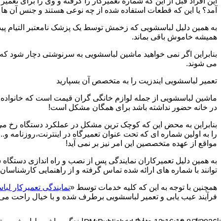
این افراد قبل از این که شماره تعمیرکار را گرفته و وی را برای تعم
آمد؟ یا این که قطعات استفاده شده از چه نوعی هستند و جنس آن ها
به همین دلیل لباسشویی که زخمش توسط یک پزشک نامعتبر التیام پید
همیشه خاموش باقی بماند.
بنابراین اگر نمی خواهید ماشین لباسشویی به سرنوشتی دچار شود که غ
می شوند.
تعمیر لباسشویی ایندزیت را به متخصص آن بسپارید
ماشین لباسشویی از جمله لوازم خانگی گران قیمت است که خانواده ها
در خانه حضور نداشته باشد برای همگان مشکل است!
بنابراین به محض این که کوچک ترین مشکل در عملکرد دستگاه رخ می د
را به اولین شماره ای که تحت عنوان تعمیرگاه در اینترنت،روزنامه و.
مواقع از عهده متخصصین این امر نیز بر نمی آید!
به همین دلیل تعمیرکاران نمایندگی پس از نصب و راه اندازی دستگاه 
توانند با شماره های ارائه شده تماس گرفته و از راهنمایی کارشناسان 
همچنین با توجه به این که کلیه خدمات توسط «
نمایندگی تعمیرکار لبا
فرآیند عیب یابی و تعمیر لباسشویی برطرف شده و با خیال راحت می توا