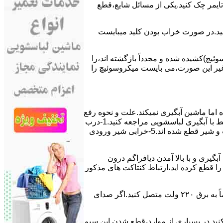
ﯽ ﺗﺎﯾﻤﺮ چک کنید.یکی از مسائل شایع،ﻗﻄﻊ
 ﮐﻨﯿﺪ.در ﺻﻮرت ﺧﺮاب ﺑﻮدن ﮐﻠﯿﺪ میبایست
ﯿﭻ)کشیده شده و مجدداً بازگشته اند،را
ر ﻏﯿﺮ اﯾﻦ ﺻﻮرت،می بایست ﻣﯿﮑﺮوﺳﻮﺋﯿﭻ را
اﻣﺎ ﻣﺎﺷﯿﻦ آﺑﮕﯿﺮی نمیکند.ﻋﻠﺖ و نحوه رﻓﻊ
مشکل:آبگیری کند ماشین لباسشویی و یا آبگیر نکردن آن می تواند دلایل متفاوتی داشته باشد.برای مطالعه بیشتر می توانید به مشکلات مرتبط با آبگیری لباسشویی مراجعه کنید.1-درب
ﻣﺎﺷﯿﻦ ﺑﺎز اﺳﺖ.2-ﻣﯿﮑﺮوﺳﻮﺋﯿﭻ ﺧﺮاب اﺳﺖ.3-ﻫﯿﺪرواﺳﺘﺎت ﺧﺮاب اﺳﺖ.4-سیمهای راﺑﻂ ﺑﯿﻦ ﮐﻠﯿﺪ ﺗﺎﯾﻤﺮ لباسشویی،ﻣﯿﮑﺮوﺳﻮﺋﯿﭻ،ﻫﯿﺪرواﺳﺘﺎت و ﺷﯿﺮ ﻗﻄﻊ ﺷﺪه اند.5-خرابی شیر ورودی
اﺳﺖ.نحوه رﻓﻊ:ﭘﺲ از اﺗﻤﺎم عمل آﺑﮕﯿﺮی و ﺑﺎ ﺑﺎﻻ آﻣﺪن دﯾﺎﻓﺮاﮔﻢ درون
لیکه ﺑﺮق ﻣﺎﺷﯿﻦ را ﻗﻄﻊ کرده اید،ارﺗﺒﺎط ﮐﻨﺘﺎﮐﺖ ﻫﺎی ﻣﺬﮐﻮر
۲٫ ﻣﻮﺗﻮر ﺗﺎﯾﻤﺮ لباسشویی ﺳﻮﺧﺘﻪ اﺳﺖ.نحوه رﻓﻊ:سیمهای ﺑﻮﺑﯿﻦ ﻣﻮﺗﻮر ﺗﺎﯾﻤﺮ ماشین لباسشویی را از ﺳﺎﯾﺮ قسمتهای ﻣﺪار ﺟﺪا کرده و مستقیماً ﺑﻪ برق ۲۲۰ وﻟﺖ ﻣﺘﺼﻞ کنید.اﮔﺮ ﺻﺪای
ﮐﻨﯿﺪ.در ﺑﺴﯿﺎری از موارد،ﻗﻄﻊ ﺷﺪن اﯾﻦ ﺳﯿﻢ