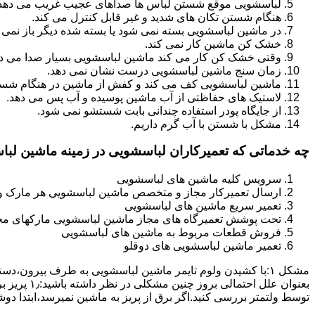
لباسشویی موقع شستن لباس ها صداهای عجیب غریب می دهد
هنگام شستن تکان های شدید و غیر قابل کنترل می کند.
در ماشین لباسشویی بسته نمی شود یا بسته شده دیگر باز نمی 
خشک کن ماشین کار نمی کند.
وقتی خشک کن کار می کند ماشین لباسشویی بسیار صدا می ده
زمان سنج ماشین لباسشویی درست نشان نمی دهد.
ماشین لباسشویی کف می کند و کفش از ماشین در هنگام شستن
لاستیک های حفاظتی از آب ماشین پوسیده و آب پس می دهد.
از جایگاه پودر استفاده چندانی بابت شستشو نمی شود.
مشکل با شستن با آب گرم داریم.
چه خدماتی که تعمیرکاران لباسشویی در زمینه ماشین لب
سرویس کلیه ماشین های لباسشویی
ارسال تعمیرکار مجاز و متخصص ماشین لباسشویی هر مارک و 
تعمیر سریع ماشین های لباسشویی
تحت پوشش تعمیرگاه های مجاز ماشین لباسشویی مارکهای م
فروش قطعات مربوط به ماشین های لباسشویی
تعمیر ماشین لباسشویی های دوقلو
مشکل ۱:ﺑﺎ ﮐﺸﯿﺪن وﻟﻮم ﺗﺎﯾﻤﺮ ماشین لباسشویی به طرف ﺑﯿﺮون
ﺗﻮﺳﻂ ولتمتر بررسی ﮐﻨﯿﺪ.اﮔﺮ ﺑﺮق از ﭘﺮﯾﺰ ﺑﻪ ﻣﺎﺷﯿﻦ نمیرسد،اﺑﺘﺪا دو