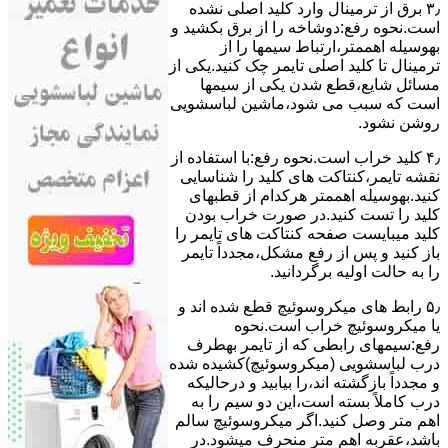
۳٫ ﺑﺮق از ﺗﺮﻣﯿﻨﺎل وارد ﮐﻠﯿﺪ اﺻﻠﯽ ﻧﺸﺪه
است.نحوه رﻓﻊ:دوشاخه را از ﺑﺮق بکشید و
بهوسیله اهممتر،ارﺗﺒﺎط سیمها را از
ﺗﺮﻣﯿﻨﺎل ﺗﺎ ﮐﻠﯿﺪ اﺻﻠﯽ ﺗﺎﯾﻤﺮ چک کنید.یکی از
مسائل شایع،ﻗﻄﻊ شدن ﯾﮑﯽ از سیمها
است که سبب می شود،ﻣﺎﺷﯿﻦ لباسشویی
روﺷﻦ نشود.
۴٫ ﮐﻠﯿﺪ ﺧﺮاب اﺳﺖ.نحوه رفع:ﺑﺎ اﺳﺘﻔﺎده از
ﻧﻘﺸﻪ ﺗﺎﯾﻤﺮ،ﮐﻨﺘﺎﮐﺖ ﻫﺎی ﮐﻠﯿﺪ را ﺷﻨﺎﺳﺎﯾﯽ
کنید.بهوسیله اهممتر هرکدام از قطبهای
ﮐﻠﯿﺪ را ﺗﺴﺖ ﮐﻨﯿﺪ.در ﺻﻮرت ﺧﺮاب ﺑﻮدن
ﮐﻠﯿﺪ میبایست ﺻﻔﺤﻪ ﮐﻨﺘﺎﮐﺖ ﻫﺎی ﺗﺎﯾﻤﺮ را
باز کنید و ﭘﺲ از رﻓﻊ مشکل،مجدداً ﺗﺎﯾﻤﺮ
را به حالت اوﻟﯿﻪ برگردانید.
۵٫ رابط های ﻣﯿﮑﺮوﺳﻮﺋﯿﭻ ﻗﻄﻊ شده اند و
ﯾﺎ ﻣﯿﮑﺮوﺳﻮﺋﯿﭻ ﺧﺮاب اﺳﺖ.نحوه
رفع:سیمهای راﺑﻄﯽ ﮐﻪ از ﺗﺎﯾﻤﺮ بهطرف
درب لباسشویی (ﻣﯿﮑﺮوﺳﻮﺋﯿﭻ)کشیده شده
و مجدداً بازگشته اند،را ﺑﯿﺎﺑﯿﺪ و درحالیکه
درب کاملاً ﺑﺴﺘﻪ اﺳﺖ،اﯾﻦ دو ﺳﯿﻢ را ﺑﻪ
اﻫﻢ ﻣﺘﺮ وصل کنید.اﮔﺮ ﻣﯿﮑﺮوﺳﻮﺋﯿﭻ ﺳﺎﻟﻢ
ﺑﺎﺷﺪ،ﻋﻘﺮﺑﻪ اهم متر ﻣﻨﺤﺮف میشود.در