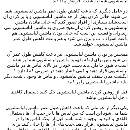
لباسشویی شما به شدت افزایش پیدا کند.
دو عامل دیگری که باعث کاهش طول عمر ماشین لباسشویی شما
می شوند،خالی کردن بیش از حد ماشین لباسشویی و یا پر کردن آن
است.شاید بسیاری از افراد تصور کنند که خالی ماندن ماشین
لباسشویی و روشن کردن آن،هیچ ضرری به ماشین لباسشویی نمی
زند.ولی واقعیت این است که خالی بودن ماشین لباسشویی هم
باعث اسراف آب و برق می شود و هم باعث کاهش طول عمر
ماشین لباسشویی خواهد شد.
همچنین،پر بودن ماشین لباسشویی نیز باعث کاهش طول عمر آن
می شود.پس برای اینکه بفهمید ماشین لباسشویی شما پر شده
است یا هنوز جا دارد،باید دست خود را در بالای لباس ها در ماشین
لباسشویی قرار دهید و کمی فشار دهید.در صورتی که اندازه ۱
انگشت میان سقف ماشین لباسشویی و لباس ها وجود داشت،دیگر
نباید ماشین لباسشویی را پر کنید.
قبل از روشن کردن ماشین لباسشویی چک کنید ذستمال کاغذی
داخل لباسشویی نباشد
یکی دیگر از عواملی که باعث کاهش طول عمر ماشین لباسشویی
شما می شود این است که بین لباس ها یا در جیب آن ها دستمال
کاغذی و کلید و...وجود داشته باشد.قبل از اینکه لباس ها را در
ماشین لباسشویی قرار دهید،جیب های آن ها را خالی کنید.برای
رعایت بهداشت بعد از استفاده از دستمال کاغذی آن را داخل سطل