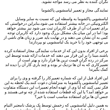
نگران کننده به نظر می رسد مواجه نشوید.
نمایندگی مجاز و تعمیر لباسشویی پاکشوما
لباسشویی پاکشوما به واسطه این که نسبت به سایر وسایل
الکترونیکی در خانه بیشتر استفاده می شود،بنابراین درخواستی که
برای تعمیرات آن از طرف کاربران ثبت می شود نیز بیشتر خواهد
بود؛ اما در این میان یک مشکل بزرگ وجود دارد که کاربران توجه
کمی به آن نشان می دهند و در نهایت باید ضرر و زیان های ناشی از
بی توجهی خود را با خرید یک لباسشویی نو بپردازند!
برخی از افراد بدون این که از خدمات نمایندگی مجاز استفاده کرده
باشند،مبنا را بر این قرار می دهند که خدمات ارائه شده توسط این
مرکز در رده گران قیمت ترین ها قرار دارد و بهتر است از
تعمیرکاری که به آن ها نزدیک تر بوده و چند باری کار آن را دیده اند
کمک بگیرند!
این افراد قبل از این که شماره تعمیرکار را گرفته و وی را برای
تعمیر لباسشویی پاکشوما به منزلشان دعوت کنند،یک لحظه به این
فکر نمی کنند که آیا وی از عهده انجام تعمیرات این دستگاه متفاوت
بر خواهد آمد؟ یا این که قطعات استفاده شده از چه نوعی هستند و
جنس آن ها برای استفاده مناسب است یا خیر؟
به همین دلیل لباسشویی که زخمش توسط یک پزشک نامعتبر التیام
پیدا کرده و از قطعات نامناسب برای تعمیر آن استفاده شده،پس از