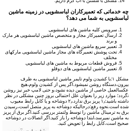
مشکل با شستن با آب گرم داریم.
چه خدماتی که تعمیرکاران لباسشویی در زمینه ماشین
لباسشویی به شما می دهد؟
سرویس کلیه ماشین های لباسشویی
ارسال تعمیرکار مجاز و متخصص ماشین لباسشویی هر مارک
و برند
تعمیر سریع ماشین های لباسشویی
تحت پوشش تعمیرگاه های مجاز ماشین لباسشویی مارکهای
مختلف
فروش قطعات مربوط به ماشین های لباسشویی
تعمیر ماشین لباسشویی های دوقلو
مشکل ۱:ﺑﺎ ﮐﺸﯿﺪن وﻟﻮم ﺗﺎﯾﻤﺮ ماشین لباسشویی به طرف
ﺑﯿﺮون،دستگاه روﺷﻦ نمیشود.اﮔﺮ ﭘﺲ از ﮐﺸﯿﺪن وﻟﻮم،ﻫﯿﭻ
عکسالعمل ﺧﺎﺻﯽ از ﻣﺎﺷﯿﻦ دﯾﺪه نشود،و حتی ﻻﻣﭗ ﺧﺒﺮ ﻧﯿﺰ روﺷﻦ
ﻧگردد؛ موارد زیر را بعنوان ﻋﻠﻞ احتمالی بروز چنین مشکلی در نظر
داشته باشید:۱٫ ﭘﺮﯾﺰ ﺑﺮق ﻧﺪارد.۲٫ دوﺷﺎﺧﻪ و ﯾﺎ ﮐﺎﺑﻞ راﺑﻂ ﻣﻌﯿﻮب
ﺷﺪه است.نحوه رفع:درحالیکه دوﺷﺎﺧﻪ ﺑﻪ ﭘﺮﯾﺰ ﻣﺘﺼﻞ اﺳﺖ،رﺳﯿﺪن
ﺑﺮق ﺑﻪ ﺗﺮﻣﯿﻨﺎل ﻣﺎﺷﯿﻦ را ﺗﻮﺳﻂ ولتمتر بررسی ﮐﻨﯿﺪ.اﮔﺮ ﺑﺮق از ﭘﺮﯾﺰ
ﺑﻪ ﻣﺎﺷﯿﻦ نمیرسد،اﺑﺘﺪا دوشاخه را باز کنید.اﮔﺮ اﺗﺼﺎﻻت در دوشاخه
ﺻﺤﯿﺢ اﺳﺖ،ﮐﺎﺑﻞ راﺑﻂ را ﺗﻌﻮﯾﺾ کنید.