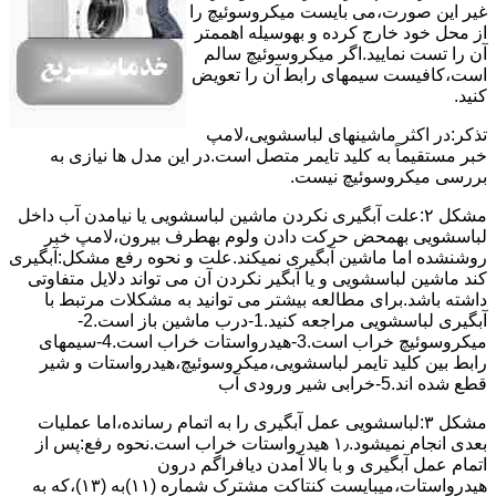
ﻏﯿﺮ اﯾﻦ ﺻﻮرت،می بایست ﻣﯿﮑﺮوﺳﻮﺋﯿﭻ را
از ﻣﺤﻞ خود ﺧﺎرج کرده و بهوسیله اهممتر
آن را ﺗﺴﺖ ﻧﻤﺎﯾﯿﺪ.اﮔﺮ ﻣﯿﮑﺮوﺳﻮﺋﯿﭻ ﺳﺎﻟﻢ
اﺳﺖ،ﮐﺎﻓﯿﺴﺖ سیمهای راﺑﻄ آن را ﺗﻌﻮﯾﺾ
کنید.
ﺗﺬﮐﺮ:در اﮐﺜﺮ ماشینهای لباسشویی،ﻻﻣﭗ
ﺧﺒﺮ مستقیماً ﺑﻪ ﮐﻠﯿﺪ ﺗﺎﯾﻤﺮ ﻣﺘﺼﻞ اﺳﺖ.در اﯾﻦ مدل ها ﻧﯿﺎزی ﺑﻪ
بررسی ﻣﯿﮑﺮوﺳﻮﺋﯿﭻ نیست.
مشکل ۲:علت آبگیری نکردن ماشین لباسشویی یا نیامدن آب داخل
لباسشویی بهمحض ﺣﺮﮐﺖ دادن وﻟﻮم بهطرف ﺑﯿﺮون،ﻻﻣﭗ ﺧﺒﺮ
روشنشده اﻣﺎ ﻣﺎﺷﯿﻦ آﺑﮕﯿﺮی نمیکند.ﻋﻠﺖ و نحوه رﻓﻊ مشکل:آبگیری
کند ماشین لباسشویی و یا آبگیر نکردن آن می تواند دلایل متفاوتی
داشته باشد.برای مطالعه بیشتر می توانید به مشکلات مرتبط با
آبگیری لباسشویی مراجعه کنید.1-درب ﻣﺎﺷﯿﻦ ﺑﺎز اﺳﺖ.2-
ﻣﯿﮑﺮوﺳﻮﺋﯿﭻ ﺧﺮاب اﺳﺖ.3-ﻫﯿﺪرواﺳﺘﺎت ﺧﺮاب اﺳﺖ.4-سیمهای
راﺑﻂ ﺑﯿﻦ ﮐﻠﯿﺪ ﺗﺎﯾﻤﺮ لباسشویی،ﻣﯿﮑﺮوﺳﻮﺋﯿﭻ،ﻫﯿﺪرواﺳﺘﺎت و ﺷﯿﺮ
ﻗﻄﻊ ﺷﺪه اند.5-خرابی شیر ورودی آب
مشکل ۳:لباسشویی ﻋﻤﻞ آﺑﮕﯿﺮی را ﺑﻪ اﺗﻤﺎم رﺳﺎﻧﺪه،اﻣﺎ ﻋﻤﻠﯿﺎت
ﺑﻌﺪی اﻧﺠﺎم نمیشود.۱٫ ﻫﯿﺪرواﺳﺘﺎت ﺧﺮاب اﺳﺖ.نحوه رﻓﻊ:ﭘﺲ از
اﺗﻤﺎم عمل آﺑﮕﯿﺮی و ﺑﺎ ﺑﺎﻻ آﻣﺪن دﯾﺎﻓﺮاﮔﻢ درون
ﻫﯿﺪرواﺳﺘﺎت،میبایست ﮐﻨﺘﺎﮐﺖ ﻣﺸﺘﺮک شماره (۱۱)به (۱۳)،ﮐﻪ ﺑﻪ