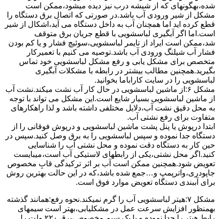
ﺷﺪه،بهگونهای ﮐﻪ از ﺷﯿﺸﻪ درب ﻧﯿﺰ دﯾﺪه میشود،ممکن است
مشکل از شیر ورودی آب باشد.در صورتی که اتصال برق دستگاه را
قطع کرده اید اما همچنان آب به داخل دستگاه می آید،اشکال از شیر
است.اما اگر آبگیری لباسشویی با قطع جریان برق متوقف
شد،ممکن است ایراد از تایمر لباسشویی،سوئیچ فشار و یا کم بودن
فشار آب شیلنگ ورودی آب باشد.توصیه می کنیم با تعمیرکار
متخصص برای مشکل یابی و رفع مشکل لباسشویی خود تماس
بگیرید.همچنین مطالب بیشتر در رابطه با مشکلات آبگیری
لباسشویی را در سایت کاراباما بخوانید.
مشکل ۶:از ﻣﺎﺷﯿﻦ لباسشویی در ﺣﺎل ﮐﺎر آب ﻧﺸﺖ میکند.نشت آب
از ماشین لباسشویی بسیار شایع است.این مشکل می تواند با توجه
به محل دقیق نشت آب،دلایل مختلفی داشته باشد و لذا راهکارهای
متفاوت برای رفع نشتی آب.
ابتدا درپوش یا پنل ﭘﺸﺖ ﻣﺎﺷﯿﻦ لباسشویی و درپوش ﻓﻮﻗﺎﻧﯽ را از
دستگاه ﺟﺪا ﻧﻤﻮده و ﺳﭙﺲ لباسشویی را ﺑﻪ ﺑﺮق وصل ﮐﻨﯿﺪ.سپس در
حین کار به دستگاه دقت نموده و ﻣﺤﻞ نشتی آب را ﺷﻨﺎﺳﺎﯾﯽ
کنید.اﮔﺮ ﻣﺤﻞ نشتی،ﯾﮑﯽ از رابطهای ﻻﺳﺘﯿﮑﯽ آب اﺳﺖ،میبایست
ﺗﻌﻮﯾﺾ شود.همچنین ﻣﻤﮑﻦ اﺳﺖ آب بر اثر ﺗﺮﮐﯿﺪﮔﯽ قابِ ﻣﺨﺼﻮص
ﺟﺎﭘﻮدری،واترپمپ و…جمع شده ﺑﺎﺷﺪ،ﮐﻪ در این حالت بهترین روش
برای آببندی دستگاه ﺗﻌﻮﯾﺾ ﻣﻮارد ﻓﻮق اﺳﺖ.
مشکل ۷:ﻫﯿﺘﺮ لباسشویی آب را ﮔﺮم نمیکند.نحوه رﻓﻊ:ﻫﻤﺎﻧﻨﺪ ﮔﺬﺷﺘﻪ
بهمنظور اﻓﺰاﯾﺶ ﺳﺮﻋﺖ ﻋﻤﻞ در مشکلیابی،بهتر است سیمهای
راﺑﻂ ﻫﯿﺘﺮ را ﺟﺪا ﻧﻤﻮده و ﺑﺎ ﯾﮏ ﺳﯿﻢ ﻣﺨﺼﻮص،برق ۲۲۰ ولت را