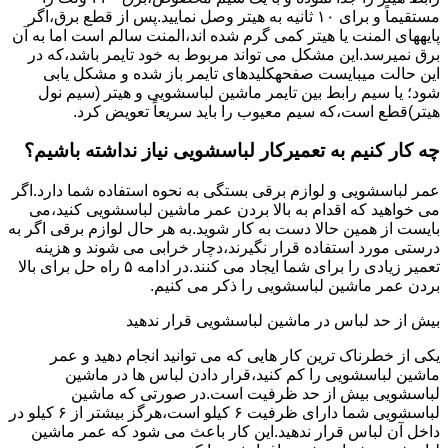
مستقیماً و برای ۱۰ ﺛﺎﻧﯿﻪ ﺑﻪ ﻫﯿﺘﺮ وصل نمایید.ﭘﺲ از ﻗﻄﻊ ﺑﺮق،اﮔﺮ
پایههای اﻟﻤﻨﺖ یا هیتر کمی ﮔﺮم ﺷﺪه اند،اﻟﻤﻨﺖ ﺳﺎﻟﻢ است اما ﺑﻪ آن
ﺑﺮق نمیرسد.اﯾﻦ ﻣﺸﮑﻞ می تواند مربوط به ﺧﻮد ﺗﺎﯾﻤﺮ باشد،ﮐﻪ در
این حالت میبایست صفحهکلیدهای ﺗﺎﯾﻤﺮ باز شده و مشکل یابی
شود؛ ﯾﺎ ﺳﯿﻢ راﺑﻂ ﺑﯿﻦ ﺗﺎﯾﻤﺮ ماشین لباسشویی و ﻫﯿﺘﺮ (سیم ﻧﻮل
ﻫﯿﺘﺮ)ﻗﻄﻊ اﺳﺖ،ﮐﻪ ﺳﯿﻢ ﻣﻌﯿﻮب را ﺑﺎﯾﺪ سریعاً ﺗﻌﻮﯾﺾ کرد.
چه کار کنیم به تعمیرکار لباسشویی نیاز نداشته باشیم؟
عمر لباسشویی و لوازم برقی بستگی به نحوه استفاده شما دارد.اگر
می خواهید که اقدام به بالا بردن عمر ماشین لباسشویی کنید،می
بایست از همین حالا دست به کار شوید.به هر حال لوازم برقی اگر به
درستی مورد استفاده قرار نگیرند،دچار خرابی می شوند و هزینه
تعمیر زیادی را برای شما ایجاد می کنند.در ادامه ۵ راه حل برای بالا
بردن عمر ماشین لباسشویی را ذکر می کنیم.
بیش از حد لباس در ماشین لباسشویی قرار ندهید
یکی از خطرناک ترین کار هایی که می توانید انجام دهید و عمر
ماشین لباسشویی را کم کنید،قرار دادن لباس ها در ماشین
لباسشویی بیش از حد ظرفیت است.در صورتی که ماشین
لباسشویی شما دارای ظرفیت ۶ کیلو است،هرگز بیشتر از ۶ کیلو در
داخل آن لباس قرار ندهید.این کار باعث می شود که عمر ماشین