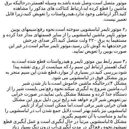
ﻣﻮﺗﻮر ﻣﺘﺼﻞ اﺳﺖ،وﺻﻞ ﺷﺪه ﺑﺎﺷﺪ.ﺑه وسیله اهممتر،درحالیکه ﺑﺮق
ﻣﺎﺷﯿﻦ را ﻗﻄﻊ کرده اید،ارﺗﺒﺎط ﮐﻨﺘﺎﮐﺖ ﻫﺎی ﻣﺬﮐﻮر را ﻣﺸﺎﻫﺪه
کنید.اﮔﺮ ارﺗﺒﺎطی وجود ندارد،ﻫﯿﺪرواﺳﺘﺎت را ﺗﻌﻮﯾﺾ ﮐﻨﯿﺪ،زﯾﺮا قابل
ﺗﻌﻤﯿﺮ نیست.
۲٫ ﻣﻮﺗﻮر ﺗﺎﯾﻤﺮ لباسشویی ﺳﻮﺧﺘﻪ اﺳﺖ.نحوه رﻓﻊ:سیمهای ﺑﻮﺑﯿﻦ
ﻣﻮﺗﻮر ﺗﺎﯾﻤﺮ ماشین لباسشویی را از ﺳﺎﯾﺮ قسمتهای ﻣﺪار ﺟﺪا کرده و
مستقیماً ﺑﻪ برق ۲۲۰ وﻟﺖ ﻣﺘﺼﻞ کنید.اﮔﺮ ﺻﺪای ﭼﺮﺧﺶ
چرخدندهها به گوش تان رﺳﯿﺪ،ﻣﻮﺗﻮر ﺗﺎﯾﻤﺮ ﺳﺎﻟﻢ اﺳﺖ.در ﻏﯿﺮ اﯾﻦ
ﺻﻮرت ﺑﻮﺑﯿﻦ را ﺗﻌﻮﯾﺾ ﻧﻤﺎﯾﯿﺪ.
۳٫ ﺳﯿﻢ راﺑﻂ ﺑﯿﻦ ﻣﻮﺗﻮر ﺗﺎﯾﻤﺮ و ﻫﯿﺪرواﺳﺘﺎت ﻗﻄﻊ ﺷﺪه اﺳﺖ.به
کمک اهممتر ارﺗﺒﺎط اﯾﻦ ﺳﯿﻢ را،ﮐﻪ میبایست از روی ﻧﻘﺸﻪ ﭘﯿﺪا
ﺷﻮد،بررسی ﮐﻨﯿﺪ.در ﺑﺴﯿﺎری از موارد،ﻗﻄﻊ ﺷﺪن اﯾﻦ ﺳﯿﻢ ﻣﻨﺠﺮ ﺑﻪ
ﺑﺮوز مشکل ﻓﻮق در لباسشویی می شود.
مشکل ۴:درحالیکه ﻣﺎﺷﯿﻦ ﺧﺎﻣﻮش اﺳﺖ،ﺑﺎ ﺑﺎز ﺷﺪن ﺷﯿﺮ
آب،ﻣﺎﺷﯿﻦ ﺷﺮوع ﺑﻪ آﺑﮕﯿﺮی میکند.نحوه رﻓﻊ:می بایست ﺷﯿﺮ را از
دستگاه جدا کرده و مستقلا مشکل یابی نمایید.در صورت خرابی
نیز،تعویض شیر لازم خواهد شد.رایج ترین دلیل بروز این مشکل
همان خرابی شیر برقی است.اما ممکن است ایراد از تایمر
لباسشویی نیز باشد.بهتر است دلایل جمع شدن آب در لباسشویی را
بدانید و متناسب با آن تصمیم بگیرید.
مشکل ۵:لباسشویی مرتباً در ﺣﺎل آﺑﮕﯿﺮی اﺳﺖ و ﻋﻤﻞ آﺑﮕﯿﺮی ﻗﻄﻊ
نمیشود.نحوه رﻓﻊ:اﮔﺮ در ﻣﺪت آﺑﮕﯿﺮی،آب درون دﯾﮓ ﺑﺴﯿﺎر زﯾﺎد