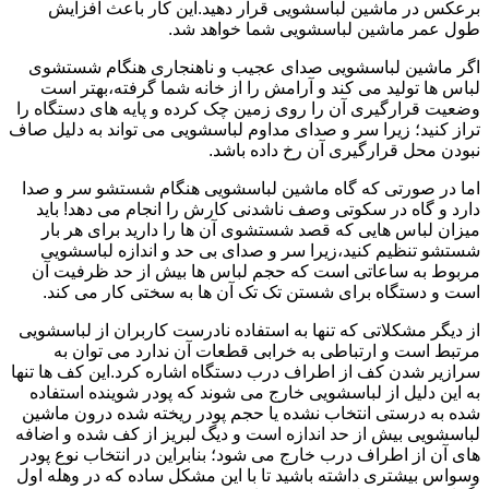
برعکس در ماشین لباسشویی قرار دهید.این کار باعث افزایش
طول عمر ماشین لباسشویی شما خواهد شد.
اگر ماشین لباسشویی صدای عجیب و ناهنجاری هنگام شستشوی
لباس ها تولید می کند و آرامش را از خانه شما گرفته،بهتر است
وضعیت قرارگیری آن را روی زمین چک کرده و پایه های دستگاه را
تراز کنید؛ زیرا سر و صدای مداوم لباسشویی می تواند به دلیل صاف
نبودن محل قرارگیری آن رخ داده باشد.
اما در صورتی که گاه ماشین لباسشویی هنگام شستشو سر و صدا
دارد و گاه در سکوتی وصف ناشدنی کارش را انجام می دهد! باید
میزان لباس هایی که قصد شستشوی آن ها را دارید برای هر بار
شستشو تنظیم کنید،زیرا سر و صدای بی حد و اندازه لباسشویی
مربوط به ساعاتی است که حجم لباس ها بیش از حد ظرفیت آن
است و دستگاه برای شستن تک تک آن ها به سختی کار می کند.
از دیگر مشکلاتی که تنها به استفاده نادرست کاربران از لباسشویی
مرتبط است و ارتباطی به خرابی قطعات آن ندارد می توان به
سرازیر شدن کف از اطراف درب دستگاه اشاره کرد.این کف ها تنها
به این دلیل از لباسشویی خارج می شوند که پودر شوینده استفاده
شده به درستی انتخاب نشده یا حجم پودر ریخته شده درون ماشین
لباسشویی بیش از حد اندازه است و دیگ لبریز از کف شده و اضافه
های آن از اطراف درب خارج می شود؛ بنابراین در انتخاب نوع پودر
وسواس بیشتری داشته باشید تا با این مشکل ساده که در وهله اول