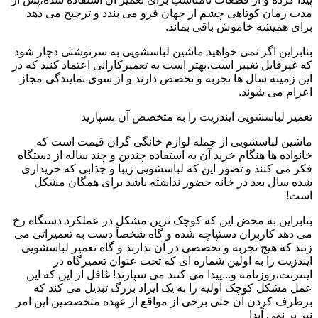
مدت زمان کوتاهی چشم از جهان فرو می بندد و ترجیح می دهد
برای همیشه خاموش باقی بماند.
بنابراین اگر نمی خواهید ماشین لباسشویی به سرنوشتی دچار شود
که غیرقابل تغییر است،بهتر است به تعمیرکارانی اعتماد کنید که در
این زمینه سال ها تجربه و تخصص دارند و از سوی نمایندگی مجاز
اعزام می شوند.
تعمیر لباسشویی ایندزیت را به متخصص آن بسپارید
ماشین لباسشویی از جمله لوازم خانگی گران قیمت است که
خانواده ها هنگام خرید آن به استفاده چندین و چند ساله از دستگاه
فکر می کنند و تصور این که لباسشویی زیبا و جذابی که خریداری
شده سال بعد در خانه حضور نداشته باشد برای همگان مشکل
است!
بنابراین به محض این که کوچک ترین مشکل در عملکرد دستگاه رخ
می دهد کاربران دستپاچه شده و گاه شخصاً دست به تعمیراتی می
زنند که هیچ تجربه و تخصصی در آن ندارند و گاه تعمیر لباسشویی
ایندزیت را به اولین شماره ای که تحت عنوان تعمیرگاه در
اینترنت،روزنامه و...پیدا می کنند می سپارند! غافل از این که این
عمل مشکل کوچک اولیه را به یک ایراد بزرگ تبدیل می کند که
برطرف کردن آن حتی برخی از مواقع از عهده متخصصین این امر
نیز بر نمی آید!