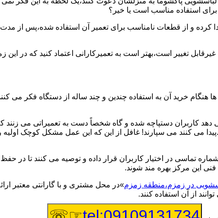
یر لباسشویی پاکشوما به منزلشان دعوت کنند،یک لحظه به این فکر نمی کن
 برای استفاده مناسب است یا خیر؟
ا کرده و از قطعات نامناسب برای تعمیر آن استفاده شده،پس از مدت 
یرقابل تغییر است،بهتر است به تعمیرکارانی اعتماد کنید که در این ز
 هنگام خرید آن به استفاده چندین و چند ساله از دستگاه فکر می کنند
هد کاربران دستپاچه شده و گاه شخصاً دست به تعمیراتی می زنند که 
..پیدا می کنند می سپارند! غافل از این که این عمل مشکل کوچک اولیه
شماره تماسی در اختیار کاربران قرار داده و توصیه می کنند تا در ح
فنی این مرکز بهره مند شوند.
اسشویی در زمزم،منطقه زمزم
»در محل مشتری و با گارانتی معتبر ارائ
نند از آن استفاده کنند.
☞☏
tel:09109131734