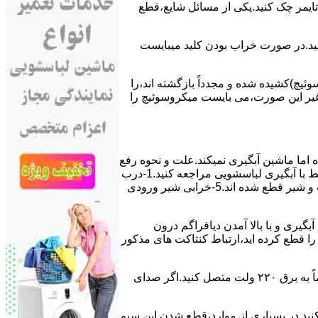
ﯽ ﺗﺎﯾﻤﺮ چک کنید.یکی از مسائل شایع،ﻗﻄﻊ
 ﮐﻨﯿﺪ.در ﺻﻮرت ﺧﺮاب ﺑﻮدن ﮐﻠﯿﺪ میبایست
ﯿﭻ)کشیده شده و مجدداً بازگشته اند،را
ر ﻏﯿﺮ اﯾﻦ ﺻﻮرت،می بایست ﻣﯿﮑﺮوﺳﻮﺋﯿﭻ را
اﻣﺎ ﻣﺎﺷﯿﻦ آﺑﮕﯿﺮی نمیکند.ﻋﻠﺖ و نحوه رﻓﻊ
مشکل:آبگیری کند ماشین لباسشویی و یا آبگیر نکردن آن می تواند دلایل متفاوتی داشته باشد.برای مطالعه بیشتر می توانید به مشکلات مرتبط با آبگیری لباسشویی مراجعه کنید.1-درب
ﻣﺎﺷﯿﻦ ﺑﺎز اﺳﺖ.2-ﻣﯿﮑﺮوﺳﻮﺋﯿﭻ ﺧﺮاب اﺳﺖ.3-ﻫﯿﺪرواﺳﺘﺎت ﺧﺮاب اﺳﺖ.4-سیمهای راﺑﻂ ﺑﯿﻦ ﮐﻠﯿﺪ ﺗﺎﯾﻤﺮ لباسشویی،ﻣﯿﮑﺮوﺳﻮﺋﯿﭻ،ﻫﯿﺪرواﺳﺘﺎت و ﺷﯿﺮ ﻗﻄﻊ ﺷﺪه اند.5-خرابی شیر ورودی
اﺳﺖ.نحوه رﻓﻊ:ﭘﺲ از اﺗﻤﺎم عمل آﺑﮕﯿﺮی و ﺑﺎ ﺑﺎﻻ آﻣﺪن دﯾﺎﻓﺮاﮔﻢ درون
لیکه ﺑﺮق ﻣﺎﺷﯿﻦ را ﻗﻄﻊ کرده اید،ارﺗﺒﺎط ﮐﻨﺘﺎﮐﺖ ﻫﺎی ﻣﺬﮐﻮر
۲٫ ﻣﻮﺗﻮر ﺗﺎﯾﻤﺮ لباسشویی ﺳﻮﺧﺘﻪ اﺳﺖ.نحوه رﻓﻊ:سیمهای ﺑﻮﺑﯿﻦ ﻣﻮﺗﻮر ﺗﺎﯾﻤﺮ ماشین لباسشویی را از ﺳﺎﯾﺮ قسمتهای ﻣﺪار ﺟﺪا کرده و مستقیماً ﺑﻪ برق ۲۲۰ وﻟﺖ ﻣﺘﺼﻞ کنید.اﮔﺮ ﺻﺪای
ﮐﻨﯿﺪ.در ﺑﺴﯿﺎری از موارد،ﻗﻄﻊ ﺷﺪن اﯾﻦ ﺳﯿﻢ