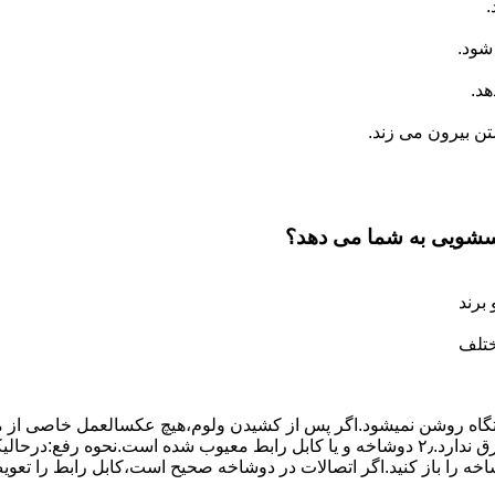
.
شود.
د.
 بیرون می زند.
اسشویی به شما می دهد؟
برند
ختلف
،دستگاه روﺷﻦ نمیشود.اﮔﺮ ﭘﺲ از ﮐﺸﯿﺪن وﻟﻮم،ﻫﯿﭻ عکسالعمل ﺧﺎﺻﯽ از ﻣ
بعنوان ﻋﻠﻞ احتمالی بروز چنین مشکلی در نظر داشته باشید:۱٫ ﭘﺮﯾﺰ ﺑﺮق ﻧﺪارد.۲٫ دوﺷﺎﺧﻪ و ﯾﺎ 
شاخه را باز کنید.اﮔﺮ اﺗﺼﺎﻻت در دوشاخه ﺻﺤﯿﺢ اﺳﺖ،ﮐﺎﺑﻞ راﺑﻂ را ﺗﻌﻮﯾ