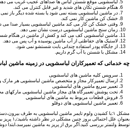
لباسشویی موقع شستن لباس ها صداهای عجیب غریب می دهد
هنگام شستن تکان های شدید و غیر قابل کنترل می کند.
در ماشین لباسشویی بسته نمی شود یا بسته شده دیگر باز نمی 
خشک کن ماشین کار نمی کند.
وقتی خشک کن کار می کند ماشین لباسشویی بسیار صدا می ده
زمان سنج ماشین لباسشویی درست نشان نمی دهد.
ماشین لباسشویی کف می کند و کفش از ماشین در هنگام شستن
لاستیک های حفاظتی از آب ماشین پوسیده و آب پس می دهد.
از جایگاه پودر استفاده چندانی بابت شستشو نمی شود.
مشکل با شستن با آب گرم داریم.
چه خدماتی که تعمیرکاران لباسشویی در زمینه ماشین لب
سرویس کلیه ماشین های لباسشویی
ارسال تعمیرکار مجاز و متخصص ماشین لباسشویی هر مارک و 
تعمیر سریع ماشین های لباسشویی
تحت پوشش تعمیرگاه های مجاز ماشین لباسشویی مارکهای م
فروش قطعات مربوط به ماشین های لباسشویی
تعمیر ماشین لباسشویی های دوقلو
مشکل ۱:ﺑﺎ ﮐﺸﯿﺪن وﻟﻮم ﺗﺎﯾﻤﺮ ماشین لباسشویی به طرف ﺑﯿﺮون
ﺗﻮﺳﻂ ولتمتر بررسی ﮐﻨﯿﺪ.اﮔﺮ ﺑﺮق از ﭘﺮﯾﺰ ﺑﻪ ﻣﺎﺷﯿﻦ نمیرسد،اﺑﺘﺪا دو