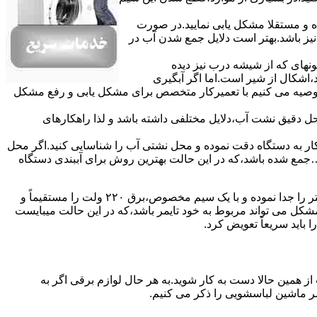
ده و مستقلا مشکل یابی نمایید.در صورت
نیز باشد.بهتر است دلایل جمع شدن آب در
ونهای ﮐﻪ از ﺷﯿﺸﻪ درب ﻧﯿﺰ دﯾﺪه
اشکال از شیر است.اما اگر آبگیری
توصیه می کنیم با تعمیرکار متخصص برای مشکل یابی و رفع مشکل
محل دقیق نشت آب،دلایل مختلفی داشته باشد و لذا راهکارهای
ار به دستگاه دقت نموده و ﻣﺤﻞ نشتی آب را ﺷﻨﺎﺳﺎﯾﯽ کنید.اﮔﺮ ﻣﺤﻞ
ع شده ﺑﺎﺷﺪ،ﮐﻪ در این حالت بهترین روش برای آببندی دستگاه
مشکل ۷:ﻫﯿﺘﺮ لباسشویی آب را ﮔﺮم نمیکند.نحوه رﻓﻊ:ﻫﻤﺎﻧﻨﺪ ﮔﺬﺷﺘﻪ بهمنظور اﻓﺰاﯾﺶ ﺳﺮﻋﺖ ﻋﻤﻞ در مشکلیابی،بهتر است سیمهای راﺑﻂ ﻫﯿﺘﺮ را ﺟﺪا ﻧﻤﻮده و ﺑﺎ ﯾﮏ ﺳﯿﻢ ﻣﺨﺼﻮص،برق ۲۲۰ ولت را مستقیماً و
ﯾﻦ ﻣﺸﮑﻞ می تواند مربوط به ﺧﻮد ﺗﺎﯾﻤﺮ باشد،ﮐﻪ در این حالت میبایست
ﺑﺎﯾﺪ سریعاً ﺗﻌﻮﯾﺾ کرد.
ز همین حالا دست به کار شوید.به هر حال لوازم برقی اگر به