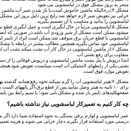
ﻣﻨﺠﺮ ﺑﻪ ﺑﺮوز مشکل ﻓﻮق در لباسشویی می شود.
مشکل ۴:درحالیکه ﻣﺎﺷﯿﻦ ﺧﺎﻣﻮش اﺳﺖ،ﺑﺎ ﺑﺎز ﺷﺪن ﺷﯿﺮ آب،ﻣﺎﺷﯿﻦ
خرابی نیز،تعویض شیر لازم خواهد شد.رایج ترین دلیل بروز این مشکل
لباسشویی را بدانید و متناسب با آن تصمیم بگیرید.
مشکل ۵:لباسشویی مرتباً در ﺣﺎل آﺑﮕﯿﺮی اﺳﺖ و ﻋﻤﻞ آﺑﮕﯿﺮی ﻗﻄ
میشود،ممکن است مشکل از شیر ورودی آب باشد.در صورتی که اتصال بر
لباسشویی با قطع جریان برق متوقف شد،ممکن است ایراد از تایمر ل
لباسشویی خود تماس بگیرید.همچنین مطالب بیشتر در رابطه با مشکلات
مشکل ۶:از ﻣﺎﺷﯿﻦ لباسشویی در ﺣﺎل ﮐﺎر آب ﻧﺸﺖ میکند.نشت آب
متفاوت برای رفع نشتی آب.
ابتدا درپوش یا پنل ﭘﺸﺖ ﻣﺎﺷﯿﻦ لباسشویی و درپوش ﻓﻮﻗﺎﻧﯽ را از دس
نشتی،ﯾﮑﯽ از رابطهای ﻻﺳﺘﯿﮑﯽ آب اﺳﺖ،میبایست ﺗﻌﻮﯾﺾ شود.همچنین
ﺗﻌﻮﯾﺾ ﻣﻮارد ﻓﻮق اﺳﺖ.
برای ۱۰ ﺛﺎﻧﯿﻪ ﺑﻪ ﻫﯿﺘﺮ وصل نمایید.ﭘﺲ از ﻗﻄﻊ ﺑﺮق،اﮔﺮ پایههای 
صفحهکلیدهای ﺗﺎﯾﻤﺮ باز شده و مشکل یابی شود؛ ﯾﺎ ﺳﯿﻢ راﺑﻂ ﺑﯿﻦ ﺗﺎﯾ
چه کار کنیم به تعمیرکار لباسشویی نیاز نداشته باشیم؟
عمر لباسشویی و لوازم برقی بستگی به نحوه استفاده شما دارد.اگر می
درستی مورد استفاده قرار نگیرند،دچار خرابی می شوند و هزینه تعمیر زیادی را برای شما ایجاد می کنند.در اد