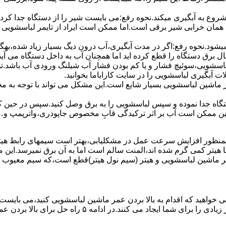
 ﺷﺮوع ﺑﻪ آﺑﮕﯿﺮی میکند.نحوه رﻓﻊ:می بایست ﺷﯿﺮ را از دستگاه جدا کر
 همان خرابی شیر برقی است.اما ممکن است ایراد از تایمر لباسشویی 
ﻊ نمیشود.نحوه رﻓﻊ:اﮔﺮ در ﻣﺪت آﺑﮕﯿﺮی،آب درون دﯾﮓ ﺑﺴﯿﺎر زﯾﺎد ﺷﺪه،بهگ
ق دستگاه را قطع کرده اید اما همچنان آب به داخل دستگاه می آید،
باسشویی،سوئیچ فشار و یا کم بودن فشار آب شیلنگ ورودی آب باشد.
 آبگیری لباسشویی را در سایت کاراباما بخوانید.
 از ماشین لباسشویی بسیار شایع است.این مشکل می تواند با توجه به 
تگاه ﺟﺪا ﻧﻤﻮده و ﺳﭙﺲ لباسشویی را ﺑﻪ ﺑﺮق وصل ﮐﻨﯿﺪ.سپس در حین ک
 ﻣﻤﮑﻦ اﺳﺖ آب بر اثر ﺗﺮﮐﯿﺪﮔﯽ قابِ ﻣﺨﺼﻮص ﺟﺎﭘﻮدری،واترپمپ و…جم
اﻟﻤﻨﺖ یا هیتر کمی ﮔﺮم ﺷﺪه اند،اﻟﻤﻨﺖ ﺳﺎﻟﻢ است اما ﺑﻪ آن ﺑﺮق نمیرسد.ا
ﻤﺮ ماشین لباسشویی و ﻫﯿﺘﺮ (سیم ﻧﻮل ﻫﯿﺘﺮ)ﻗﻄﻊ اﺳﺖ،ﮐﻪ ﺳﯿﻢ ﻣﻌﯿﻮب را 
 خواهید که اقدام به بالا بردن عمر ماشین لباسشویی کنید،می بایست ا
امه ۵ راه حل برای بالا بردن عمر ماشین لباسشویی را ذکر می کنیم.