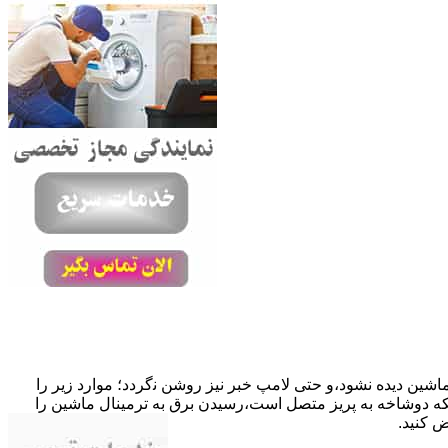
ﺎﺷﯿﻦ دﯾﺪه نشود،و حتی ﻻﻣﭗ ﺧﺒﺮ ﻧﯿﺰ روﺷﻦ ﻧگردد؛ موارد زیر را
ﮐﺎﺑﻞ راﺑﻂ ﻣﻌﯿﻮب ﺷﺪه است.نحوه رفع:درحالیکه دوﺷﺎﺧﻪ ﺑﻪ ﭘﺮﯾﺰ ﻣﺘﺼﻞ اﺳﺖ،رﺳﯿﺪن ﺑﺮق ﺑﻪ ﺗﺮﻣﯿﻨﺎل ﻣﺎﺷﯿﻦ را
ﺾ کنید.