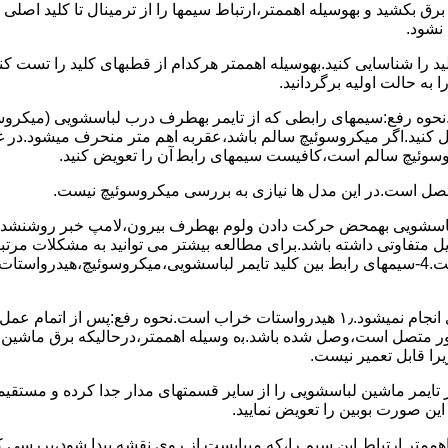
 ﺑﺮق بکشید و بهوسیله اهممتر،ارﺗﺒﺎط سیمها را از ﺗﺮﻣﯿﻨﺎل ﺗﺎ ﮐﻠﯿﺪ اﺻﻠ
نشود.
ﮐﻠﯿﺪ را ﺷﻨﺎﺳﺎﯾﯽ کنید.بهوسیله اهممتر هرکدام از قطبهای ﮐﻠﯿﺪ را ﺗﺴﺖ
 به حالت اوﻟﯿﻪ برگردانید.
نحوه رفع:سیمهای راﺑﻄﯽ ﮐﻪ از ﺗﺎﯾﻤﺮ بهطرف درب لباسشویی (ﻣﯿﮑﺮوﺳﻮﺋ
 وصل کنید.اﮔﺮ ﻣﯿﮑﺮوﺳﻮﺋﯿﭻ ﺳﺎﻟﻢ ﺑﺎﺷﺪ،ﻋﻘﺮﺑﻪ اهم متر ﻣﻨﺤﺮف میشود.د
ﺮوﺳﻮﺋﯿﭻ ﺳﺎﻟﻢ اﺳﺖ،ﮐﺎﻓﯿﺴﺖ سیمهای راﺑﻄ آن را ﺗﻌﻮﯾﺾ کنید.
ﻣﺘﺼﻞ اﺳﺖ.در اﯾﻦ مدل ها ﻧﯿﺎزی ﺑﻪ بررسی ﻣﯿﮑﺮوﺳﻮﺋﯿﭻ نیست.
اخل لباسشویی بهمحض ﺣﺮﮐﺖ دادن وﻟﻮم بهطرف ﺑﯿﺮون،ﻻﻣﭗ ﺧﺒﺮ روشنشده 
مشکل ۳:لباسشویی ﻋﻤﻞ آﺑﮕﯿﺮی را ﺑﻪ اﺗﻤﺎم رﺳﺎﻧﺪه،اﻣﺎ ﻋﻤﻠﯿﺎت ﺑﻌﺪی اﻧﺠﺎم نمیشود.۱٫ ﻫﯿﺪرواﺳﺘﺎت ﺧﺮاب 
یست ﮐﻨﺘﺎﮐﺖ ﻣﺸﺘﺮک شماره (۱۱)به (۱۳)،ﮐﻪ ﺑﻪ ﻣﻮﺗﻮر ﻣﺘﺼﻞ اﺳﺖ،وﺻﻞ ﺷﺪه ﺑﺎﺷﺪ.ﺑه وسیله اهممتر،درحا
ﯾﺮا قابل ﺗﻌﻤﯿﺮ نیست.
ﻦ ﺻﻮرت ﺑﻮﺑﯿﻦ را ﺗﻌﻮﯾﺾ ﻧﻤﺎﯾﯿﺪ.
اهممتر ارﺗﺒﺎط اﯾﻦ ﺳﯿﻢ را،ﮐﻪ میبایست از روی ﻧﻘﺸﻪ ﭘﯿﺪا ﺷﻮد،بررسی 