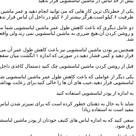
بیش از حد لباس در ماشین لباسشویی قرار ندهید
یکی از خطرناک ترین کار هایی که می توانید انجام دهید و عمر ماش
ظرفیت ۶ کیلو است،هرگز بیشتر از ۶ کیلو در داخل آن لباس قرار ندهید.این کار باعث می شود که عمر ماشین لباسشویی شما به شدت افزایش پیدا کند.
دو عامل دیگری که باعث کاهش طول عمر ماشین لباسشویی شما می شو
و روشن کردن آن،هیچ ضرری به ماشین لباسشویی نمی زند.ولی واق
شد.
همچنین،پر بودن ماشین لباسشویی نیز باعث کاهش طول عمر آن می شود
قرار دهید و کمی فشار دهید.در صورتی که اندازه ۱ انگشت میان سقف ماشین لباسشویی و لباس ها وجود داشت،دیگر نباید ماشین لباسشویی را پر کنید.
قبل از روشن کردن ماشین لباسشویی چک کنید ذستمال کاغذی داخل 
یکی دیگر از عواملی که باعث کاهش طول عمر ماشین لباسشویی شما می 
لباسشویی قرار دهید،جیب های آن ها را خالی کنید.برای رعایت بهداش
به اندازه از پودر لباسشویی استفاده کنید
شاید تا به حال به ذهنتان خطور کرده است که برای تمیزتر شدن لباس
مفید است نه استفاده زیاد!
سعی کنید که به اندازه لباس های کثیف خودتان از پودر ماشین لباسش
برق شود.