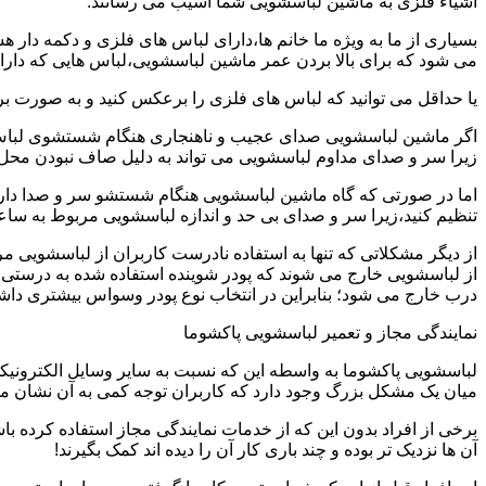
اشیاء فلزی به ماشین لباسشویی شما آسیب می رسانند.
بسیاری از ما به ویژه ما خانم ها،دارای لباس های فلزی و دکمه دار 
می شود که برای بالا بردن عمر ماشین لباسشویی،لباس هایی که دارای
یا حداقل می توانید که لباس های فلزی را برعکس کنید و به صورت 
اگر ماشین لباسشویی صدای عجیب و ناهنجاری هنگام شستشوی لباس ها 
زیرا سر و صدای مداوم لباسشویی می تواند به دلیل صاف نبودن محل 
اما در صورتی که گاه ماشین لباسشویی هنگام شستشو سر و صدا دارد
تنظیم کنید،زیرا سر و صدای بی حد و اندازه لباسشویی مربوط به س
از دیگر مشکلاتی که تنها به استفاده نادرست کاربران از لباسشویی م
از لباسشویی خارج می شوند که پودر شوینده استفاده شده به درستی 
درب خارج می شود؛ بنابراین در انتخاب نوع پودر وسواس بیشتری داشته
نمایندگی مجاز و تعمیر لباسشویی پاکشوما
لباسشویی پاکشوما به واسطه این که نسبت به سایر وسایل الکترونیکی 
میان یک مشکل بزرگ وجود دارد که کاربران توجه کمی به آن نشان می ده
برخی از افراد بدون این که از خدمات نمایندگی مجاز استفاده کرده باش
آن ها نزدیک تر بوده و چند باری کار آن را دیده اند کمک بگیرند!