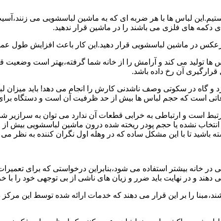
هستیم.این لباس ها با هر ضربه ای که به ماشین لباسشویی می زنند،آس
 دکمه های فلزی می باشند را در ماشین قرار ندهید.
برعکس در ماشین لباسشویی قرار دهید.این کار باعث افزایش طول عم
تولید می کند و آرامش را از خانه شما گرفته،بهتر است وضعیت قرارگ
قرارگیری آن رخ داده باشد.
 و گاه در سکوتی وصف ناشدنی کارش را انجام می دهد! باید میزان ل
اعاتی است که حجم لباس ها بیش از حد ظرفیت آن است و دستگاه برای
رتبط است و ارتباطی به خرابی قطعات آن ندارد می توان به سرازیر شد
انتخاب نشده یا حجم پودر ریخته شده درون ماشین لباسشویی بیش از ح
 باشید تا با این مشکل ساده که در وهله اول نگران کننده به نظر می
در خانه بیشتر استفاده می شود،بنابراین درخواستی که برای تعمیرات 
ند و در نهایت باید ضرر و زیان های ناشی از بی توجهی خود را با خری
ند،مبنا را بر این قرار می دهند که خدمات ارائه شده توسط این مرکز د