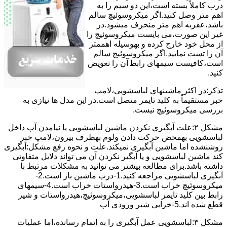
درب کاملاً ﺑﺴﺘﻪ اﺳﺖ،اﯾﻦ دو ﺳﯿﻢ را ﺑﻪ
اﻫﻢ ﻣﺘﺮ وصل کنید.اﮔﺮ ﻣﯿﮑﺮوﺳﻮﺋﯿﭻ ﺳﺎﻟﻢ
ﺑﺎﺷﺪ،ﻋﻘﺮﺑﻪ اهم متر ﻣﻨﺤﺮف میشود.در
ﻏﯿﺮ اﯾﻦ ﺻﻮرت،می بایست ﻣﯿﮑﺮوﺳﻮﺋﯿﭻ را
از ﻣﺤﻞ خود ﺧﺎرج کرده و بهوسیله اهممتر
آن را ﺗﺴﺖ ﻧﻤﺎﯾﯿﺪ.اﮔﺮ ﻣﯿﮑﺮوﺳﻮﺋﯿﭻ ﺳﺎﻟﻢ
اﺳﺖ،ﮐﺎﻓﯿﺴﺖ سیمهای راﺑﻄ آن را ﺗﻌﻮﯾﺾ
کنید.
ﺗﺬﮐﺮ:در اﮐﺜﺮ ماشینهای لباسشویی،ﻻﻣﭗ
ﺧﺒﺮ مستقیماً ﺑﻪ ﮐﻠﯿﺪ ﺗﺎﯾﻤﺮ ﻣﺘﺼﻞ اﺳﺖ.در اﯾﻦ مدل ها ﻧﯿﺎزی ﺑﻪ
بررسی ﻣﯿﮑﺮوﺳﻮﺋﯿﭻ نیست.
مشکل ۲:علت آبگیری نکردن ماشین لباسشویی یا نیامدن آب داخل
لباسشویی بهمحض ﺣﺮﮐﺖ دادن وﻟﻮم بهطرف ﺑﯿﺮون،ﻻﻣﭗ ﺧﺒﺮ
روشنشده اﻣﺎ ﻣﺎﺷﯿﻦ آﺑﮕﯿﺮی نمیکند.ﻋﻠﺖ و نحوه رﻓﻊ مشکل:آبگیری
کند ماشین لباسشویی و یا آبگیر نکردن آن می تواند دلایل متفاوتی
داشته باشد.برای مطالعه بیشتر می توانید به مشکلات مرتبط با
آبگیری لباسشویی مراجعه کنید.1-درب ﻣﺎﺷﯿﻦ ﺑﺎز اﺳﺖ.2-
ﻣﯿﮑﺮوﺳﻮﺋﯿﭻ ﺧﺮاب اﺳﺖ.3-ﻫﯿﺪرواﺳﺘﺎت ﺧﺮاب اﺳﺖ.4-سیمهای
راﺑﻂ ﺑﯿﻦ ﮐﻠﯿﺪ ﺗﺎﯾﻤﺮ لباسشویی،ﻣﯿﮑﺮوﺳﻮﺋﯿﭻ،ﻫﯿﺪرواﺳﺘﺎت و ﺷﯿﺮ
ﻗﻄﻊ ﺷﺪه اند.5-خرابی شیر ورودی آب
مشکل ۳:لباسشویی ﻋﻤﻞ آﺑﮕﯿﺮی را ﺑﻪ اﺗﻤﺎم رﺳﺎﻧﺪه،اﻣﺎ ﻋﻤﻠﯿﺎت