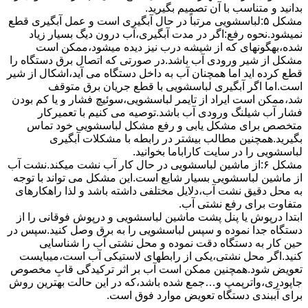
بدانید و متناسب با آن تصمیم بگیرید.
مشکل ۵:لباسشویی مرتباً در ﺣﺎل آﺑﮕﯿﺮی اﺳﺖ و ﻋﻤﻞ آﺑﮕﯿﺮی ﻗﻄﻊ
نمیشود.نحوه رﻓﻊ:اﮔﺮ در ﻣﺪت آﺑﮕﯿﺮی،آب درون دﯾﮓ ﺑﺴﯿﺎر زﯾﺎد
ﺷﺪه،بهگونهای ﮐﻪ از ﺷﯿﺸﻪ درب ﻧﯿﺰ دﯾﺪه میشود،ممکن است
مشکل از شیر ورودی آب باشد.در صورتی که اتصال برق دستگاه را
قطع کرده اید اما همچنان آب به داخل دستگاه می آید،اشکال از شیر
است.اما اگر آبگیری لباسشویی با قطع جریان برق متوقف
شد،ممکن است ایراد از تایمر لباسشویی،سوئیچ فشار و یا کم بودن
فشار آب شیلنگ ورودی آب باشد.توصیه می کنیم با تعمیرکار
متخصص برای مشکل یابی و رفع مشکل لباسشویی خود تماس
بگیرید.همچنین مطالب بیشتر در رابطه با مشکلات آبگیری
لباسشویی را در سایت کاراباما بخوانید.
مشکل ۶:از ﻣﺎﺷﯿﻦ لباسشویی در ﺣﺎل ﮐﺎر آب ﻧﺸﺖ میکند.نشت آب
از ماشین لباسشویی بسیار شایع است.این مشکل می تواند با توجه
به محل دقیق نشت آب،دلایل مختلفی داشته باشد و لذا راهکارهای
متفاوت برای رفع نشتی آب.
ابتدا درپوش یا پنل ﭘﺸﺖ ﻣﺎﺷﯿﻦ لباسشویی و درپوش ﻓﻮﻗﺎﻧﯽ را از
دستگاه ﺟﺪا ﻧﻤﻮده و ﺳﭙﺲ لباسشویی را ﺑﻪ ﺑﺮق وصل ﮐﻨﯿﺪ.سپس در
حین کار به دستگاه دقت نموده و ﻣﺤﻞ نشتی آب را ﺷﻨﺎﺳﺎﯾﯽ
کنید.اﮔﺮ ﻣﺤﻞ نشتی،ﯾﮑﯽ از رابطهای ﻻﺳﺘﯿﮑﯽ آب اﺳﺖ،میبایست
ﺗﻌﻮﯾﺾ شود.همچنین ﻣﻤﮑﻦ اﺳﺖ آب بر اثر ﺗﺮﮐﯿﺪﮔﯽ قابِ ﻣﺨﺼﻮص
ﺟﺎﭘﻮدری،واترپمپ و…جمع شده ﺑﺎﺷﺪ،ﮐﻪ در این حالت بهترین روش
برای آببندی دستگاه ﺗﻌﻮﯾﺾ ﻣﻮارد ﻓﻮق اﺳﺖ.