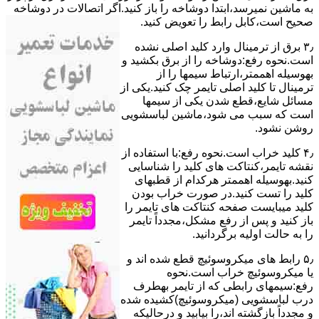
ﺑﻪ ﻣﺎﺷﯿﻦ نمیرسد،اﺑﺘﺪا دوشاخه را باز کنید.اﮔﺮ اﺗﺼﺎﻻت در دوشاخه
ﺻﺤﯿﺢ اﺳﺖ،ﮐﺎﺑﻞ راﺑﻂ را ﺗﻌﻮﯾﺾ کنید.
۳٫ ﺑﺮق از ﺗﺮﻣﯿﻨﺎل وارد ﮐﻠﯿﺪ اﺻﻠﯽ ﻧﺸﺪه
است.نحوه رﻓﻊ:دوشاخه را از ﺑﺮق بکشید و
بهوسیله اهممتر،ارﺗﺒﺎط سیمها را از
ﺗﺮﻣﯿﻨﺎل ﺗﺎ ﮐﻠﯿﺪ اﺻﻠﯽ ﺗﺎﯾﻤﺮ چک کنید.یکی از
مسائل شایع،ﻗﻄﻊ شدن ﯾﮑﯽ از سیمها
است که سبب می شود،ﻣﺎﺷﯿﻦ لباسشویی
روﺷﻦ نشود.
۴٫ ﮐﻠﯿﺪ ﺧﺮاب اﺳﺖ.نحوه رفع:ﺑﺎ اﺳﺘﻔﺎده از
ﻧﻘﺸﻪ ﺗﺎﯾﻤﺮ،ﮐﻨﺘﺎﮐﺖ ﻫﺎی ﮐﻠﯿﺪ را ﺷﻨﺎﺳﺎﯾﯽ
کنید.بهوسیله اهممتر هرکدام از قطبهای
ﮐﻠﯿﺪ را ﺗﺴﺖ ﮐﻨﯿﺪ.در ﺻﻮرت ﺧﺮاب ﺑﻮدن
ﮐﻠﯿﺪ میبایست ﺻﻔﺤﻪ ﮐﻨﺘﺎﮐﺖ ﻫﺎی ﺗﺎﯾﻤﺮ را
باز کنید و ﭘﺲ از رﻓﻊ مشکل،مجدداً ﺗﺎﯾﻤﺮ
را به حالت اوﻟﯿﻪ برگردانید.
۵٫ رابط های ﻣﯿﮑﺮوﺳﻮﺋﯿﭻ ﻗﻄﻊ شده اند و
ﯾﺎ ﻣﯿﮑﺮوﺳﻮﺋﯿﭻ ﺧﺮاب اﺳﺖ.نحوه
رفع:سیمهای راﺑﻄﯽ ﮐﻪ از ﺗﺎﯾﻤﺮ بهطرف
درب لباسشویی (ﻣﯿﮑﺮوﺳﻮﺋﯿﭻ)کشیده شده
و مجدداً بازگشته اند،را ﺑﯿﺎﺑﯿﺪ و درحالیکه