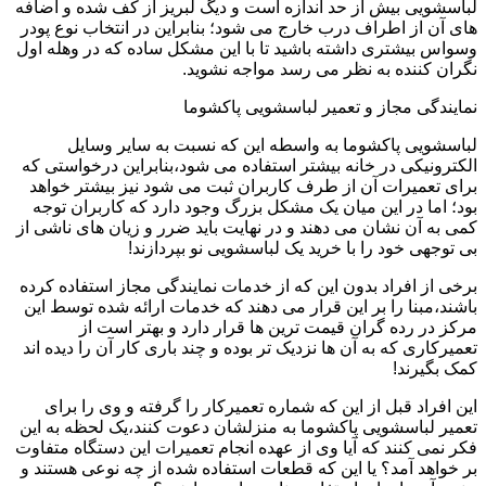
لباسشویی بیش از حد اندازه است و دیگ لبریز از کف شده و اضافه
های آن از اطراف درب خارج می شود؛ بنابراین در انتخاب نوع پودر
وسواس بیشتری داشته باشید تا با این مشکل ساده که در وهله اول
نگران کننده به نظر می رسد مواجه نشوید.
نمایندگی مجاز و تعمیر لباسشویی پاکشوما
لباسشویی پاکشوما به واسطه این که نسبت به سایر وسایل
الکترونیکی در خانه بیشتر استفاده می شود،بنابراین درخواستی که
برای تعمیرات آن از طرف کاربران ثبت می شود نیز بیشتر خواهد
بود؛ اما در این میان یک مشکل بزرگ وجود دارد که کاربران توجه
کمی به آن نشان می دهند و در نهایت باید ضرر و زیان های ناشی از
بی توجهی خود را با خرید یک لباسشویی نو بپردازند!
برخی از افراد بدون این که از خدمات نمایندگی مجاز استفاده کرده
باشند،مبنا را بر این قرار می دهند که خدمات ارائه شده توسط این
مرکز در رده گران قیمت ترین ها قرار دارد و بهتر است از
تعمیرکاری که به آن ها نزدیک تر بوده و چند باری کار آن را دیده اند
کمک بگیرند!
این افراد قبل از این که شماره تعمیرکار را گرفته و وی را برای
تعمیر لباسشویی پاکشوما به منزلشان دعوت کنند،یک لحظه به این
فکر نمی کنند که آیا وی از عهده انجام تعمیرات این دستگاه متفاوت
بر خواهد آمد؟ یا این که قطعات استفاده شده از چه نوعی هستند و