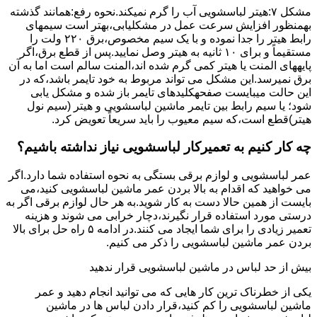
مشکل ۷:ﻫﯿﺘﺮ لباسشویی آب را ﮔﺮم نمیکند.نحوه رﻓﻊ:ﻫﻤﺎﻧﻨﺪ ﮔﺬﺷﺘﻪ
بهمنظور اﻓﺰاﯾﺶ ﺳﺮﻋﺖ ﻋﻤﻞ در مشکلیابی،بهتر است سیمهای
راﺑﻂ ﻫﯿﺘﺮ را ﺟﺪا ﻧﻤﻮده و ﺑﺎ ﯾﮏ ﺳﯿﻢ ﻣﺨﺼﻮص،برق ۲۲۰ ولت را
مستقیماً و برای ۱۰ ﺛﺎﻧﯿﻪ ﺑﻪ ﻫﯿﺘﺮ وصل نمایید.ﭘﺲ از ﻗﻄﻊ ﺑﺮق،اﮔﺮ
پایههای اﻟﻤﻨﺖ یا هیتر کمی ﮔﺮم ﺷﺪه اند،اﻟﻤﻨﺖ ﺳﺎﻟﻢ است اما ﺑﻪ آن
ﺑﺮق نمیرسد.اﯾﻦ ﻣﺸﮑﻞ می تواند مربوط به ﺧﻮد ﺗﺎﯾﻤﺮ باشد،ﮐﻪ در
این حالت میبایست صفحهکلیدهای ﺗﺎﯾﻤﺮ باز شده و مشکل یابی
شود؛ ﯾﺎ ﺳﯿﻢ راﺑﻂ ﺑﯿﻦ ﺗﺎﯾﻤﺮ ماشین لباسشویی و ﻫﯿﺘﺮ (سیم ﻧﻮل
ﻫﯿﺘﺮ)ﻗﻄﻊ اﺳﺖ،ﮐﻪ ﺳﯿﻢ ﻣﻌﯿﻮب را ﺑﺎﯾﺪ سریعاً ﺗﻌﻮﯾﺾ کرد.
چه کار کنیم به تعمیرکار لباسشویی نیاز نداشته باشیم؟
عمر لباسشویی و لوازم برقی بستگی به نحوه استفاده شما دارد.اگر
می خواهید که اقدام به بالا بردن عمر ماشین لباسشویی کنید،می
بایست از همین حالا دست به کار شوید.به هر حال لوازم برقی اگر به
درستی مورد استفاده قرار نگیرند،دچار خرابی می شوند و هزینه
تعمیر زیادی را برای شما ایجاد می کنند.در ادامه ۵ راه حل برای بالا
بردن عمر ماشین لباسشویی را ذکر می کنیم.
بیش از حد لباس در ماشین لباسشویی قرار ندهید
یکی از خطرناک ترین کار هایی که می توانید انجام دهید و عمر
ماشین لباسشویی را کم کنید،قرار دادن لباس ها در ماشین