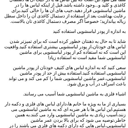
کاغذی و کلید و...وجود داشته باشد.قبل از اینکه لباس ها را در
ماشین لباسشویی قرار دهید،جیب های آن ها را خالی کنید.برای
رعایت بهداشت بعد از استفاده از دستمال کاغذی آن را داخل سطل
زباله بیاندازید؛ خصوصاً اگر مصرف دستمال کاغذی تان بالاست.
به اندازه از پودر لباسشویی استفاده کنید
شاید تا به حال به ذهنتان خطور کرده است که برای تمیزتر شدن
لباس های خودتان،از پودر لباسشویی بیشتری استفاده کنید.واقعیت
این است که نه استفاده کم از پودر لباسشویی برای ماشین
لباسشویی شما مفید است نه استفاده زیاد!
سعی کنید که به اندازه لباس های کثیف خودتان از پودر ماشین
لباسشویی استفاده کنید.استفاده بیش از حد از پودر ماشین
لباسشویی،عمر ماشین لباسشویی شما را کم می کند و می تواند
باعث اسراف در آب و برق شود.
اشیاء فلزی به ماشین لباسشویی شما آسیب می رسانند.
بسیاری از ما به ویژه ما خانم ها،دارای لباس های فلزی و دکمه دار
هستیم.این لباس ها با هر ضربه ای که به ماشین لباسشویی می
زنند،آسیب زیادی به ماشین لباسشویی وارد می کنند.به همین
خاطر،توصیه می شود که برای بالا بردن عمر ماشین
لباسشویی،لباس هایی که دارای دکمه های فلزی می باشند را در