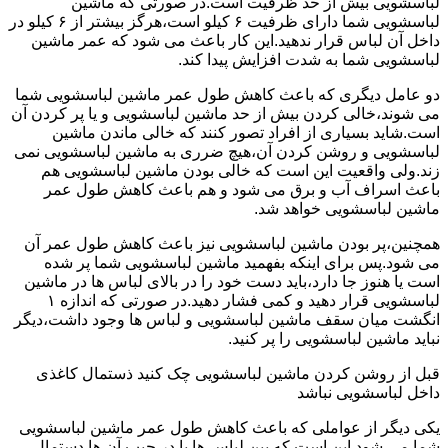
لباسشویی بیش از حد ظرفیت است.در صورتی که ماشین
لباسشویی شما دارای ظرفیت ۶ کیلو است،هرگز بیشتر از ۶ کیلو در
داخل آن لباس قرار ندهید.این کار باعث می شود که عمر ماشین
لباسشویی شما به شدت افزایش پیدا کند.
دو عامل دیگری که باعث کاهش طول عمر ماشین لباسشویی شما
می شوند،خالی کردن بیش از حد ماشین لباسشویی و یا پر کردن آن
است.شاید بسیاری از افراد تصور کنند که خالی ماندن ماشین
لباسشویی و روشن کردن آن،هیچ ضرری به ماشین لباسشویی نمی
زند.ولی واقعیت این است که خالی بودن ماشین لباسشویی هم
باعث اسراف آب و برق می شود و هم باعث کاهش طول عمر
ماشین لباسشویی خواهد شد.
همچنین،پر بودن ماشین لباسشویی نیز باعث کاهش طول عمر آن
می شود.پس برای اینکه بفهمید ماشین لباسشویی شما پر شده
است یا هنوز جا دارد،باید دست خود را در بالای لباس ها در ماشین
لباسشویی قرار دهید و کمی فشار دهید.در صورتی که اندازه ۱
انگشت میان سقف ماشین لباسشویی و لباس ها وجود داشت،دیگر
نباید ماشین لباسشویی را پر کنید.
قبل از روشن کردن ماشین لباسشویی چک کنید ذستمال کاغذی
داخل لباسشویی نباشد
یکی دیگر از عواملی که باعث کاهش طول عمر ماشین لباسشویی
شما می شود این است که بین لباس ها یا در جیب آن ها دستمال