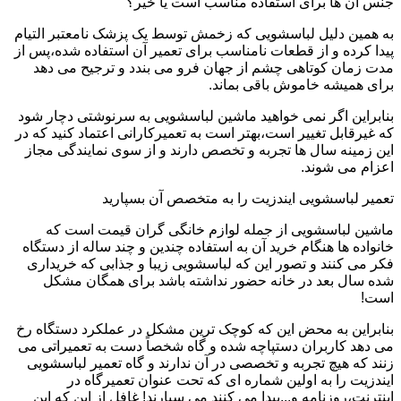
جنس آن ها برای استفاده مناسب است یا خیر؟
به همین دلیل لباسشویی که زخمش توسط یک پزشک نامعتبر التیام
پیدا کرده و از قطعات نامناسب برای تعمیر آن استفاده شده،پس از
مدت زمان کوتاهی چشم از جهان فرو می بندد و ترجیح می دهد
برای همیشه خاموش باقی بماند.
بنابراین اگر نمی خواهید ماشین لباسشویی به سرنوشتی دچار شود
که غیرقابل تغییر است،بهتر است به تعمیرکارانی اعتماد کنید که در
این زمینه سال ها تجربه و تخصص دارند و از سوی نمایندگی مجاز
اعزام می شوند.
تعمیر لباسشویی ایندزیت را به متخصص آن بسپارید
ماشین لباسشویی از جمله لوازم خانگی گران قیمت است که
خانواده ها هنگام خرید آن به استفاده چندین و چند ساله از دستگاه
فکر می کنند و تصور این که لباسشویی زیبا و جذابی که خریداری
شده سال بعد در خانه حضور نداشته باشد برای همگان مشکل
است!
بنابراین به محض این که کوچک ترین مشکل در عملکرد دستگاه رخ
می دهد کاربران دستپاچه شده و گاه شخصاً دست به تعمیراتی می
زنند که هیچ تجربه و تخصصی در آن ندارند و گاه تعمیر لباسشویی
ایندزیت را به اولین شماره ای که تحت عنوان تعمیرگاه در
اینترنت،روزنامه و...پیدا می کنند می سپارند! غافل از این که این