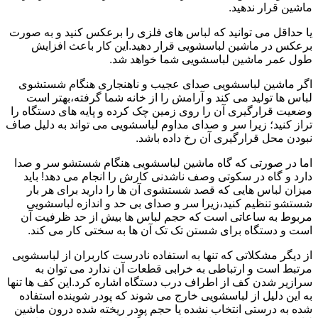
ماشین قرار ندهید.
یا حداقل می توانید که لباس های فلزی را برعکس کنید و به صورت
برعکس در ماشین لباسشویی قرار دهید.این کار باعث افزایش
طول عمر ماشین لباسشویی شما خواهد شد.
اگر ماشین لباسشویی صدای عجیب و ناهنجاری هنگام شستشوی
لباس ها تولید می کند و آرامش را از خانه شما گرفته،بهتر است
وضعیت قرارگیری آن را روی زمین چک کرده و پایه های دستگاه را
تراز کنید؛ زیرا سر و صدای مداوم لباسشویی می تواند به دلیل صاف
نبودن محل قرارگیری آن رخ داده باشد.
اما در صورتی که گاه ماشین لباسشویی هنگام شستشو سر و صدا
دارد و گاه در سکوتی وصف ناشدنی کارش را انجام می دهد! باید
میزان لباس هایی که قصد شستشوی آن ها را دارید برای هر بار
شستشو تنظیم کنید،زیرا سر و صدای بی حد و اندازه لباسشویی
مربوط به ساعاتی است که حجم لباس ها بیش از حد ظرفیت آن
است و دستگاه برای شستن تک تک آن ها به سختی کار می کند.
از دیگر مشکلاتی که تنها به استفاده نادرست کاربران از لباسشویی
مرتبط است و ارتباطی به خرابی قطعات آن ندارد می توان به
سرازیر شدن کف از اطراف درب دستگاه اشاره کرد.این کف ها تنها
به این دلیل از لباسشویی خارج می شوند که پودر شوینده استفاده
شده به درستی انتخاب نشده یا حجم پودر ریخته شده درون ماشین