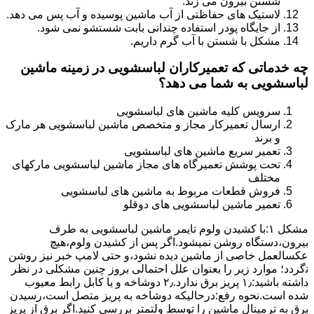
شستن بیرون می زند.
لاستیک های حفاظتی از آب ماشین پوسیده و آب پس می دهد.
از جایگاه پودر استفاده چندانی بابت شستشو نمی شود.
مشکل با شستن با آب گرم داریم.
چه خدماتی که تعمیرکاران لباسشویی در زمینه ماشین
لباسشویی به شما می دهد؟
سرویس کلیه ماشین های لباسشویی
ارسال تعمیرکار مجاز و متخصص ماشین لباسشویی هر مارک
و برند
تعمیر سریع ماشین های لباسشویی
تحت پوشش تعمیرگاه های مجاز ماشین لباسشویی مارکهای
مختلف
فروش قطعات مربوط به ماشین های لباسشویی
تعمیر ماشین لباسشویی های دوقلو
مشکل ۱:ﺑﺎ ﮐﺸﯿﺪن وﻟﻮم ﺗﺎﯾﻤﺮ ماشین لباسشویی به طرف
ﺑﯿﺮون،دستگاه روﺷﻦ نمیشود.اﮔﺮ ﭘﺲ از ﮐﺸﯿﺪن وﻟﻮم،ﻫﯿﭻ
عکسالعمل ﺧﺎﺻﯽ از ﻣﺎﺷﯿﻦ دﯾﺪه نشود،و حتی ﻻﻣﭗ ﺧﺒﺮ ﻧﯿﺰ روﺷﻦ
ﻧگردد؛ موارد زیر را بعنوان ﻋﻠﻞ احتمالی بروز چنین مشکلی در نظر
داشته باشید:۱٫ ﭘﺮﯾﺰ ﺑﺮق ﻧﺪارد.۲٫ دوﺷﺎﺧﻪ و ﯾﺎ ﮐﺎﺑﻞ راﺑﻂ ﻣﻌﯿﻮب
ﺷﺪه است.نحوه رفع:درحالیکه دوﺷﺎﺧﻪ ﺑﻪ ﭘﺮﯾﺰ ﻣﺘﺼﻞ اﺳﺖ،رﺳﯿﺪن
ﺑﺮق ﺑﻪ ﺗﺮﻣﯿﻨﺎل ﻣﺎﺷﯿﻦ را ﺗﻮﺳﻂ ولتمتر بررسی ﮐﻨﯿﺪ.اﮔﺮ ﺑﺮق از ﭘﺮﯾﺰ