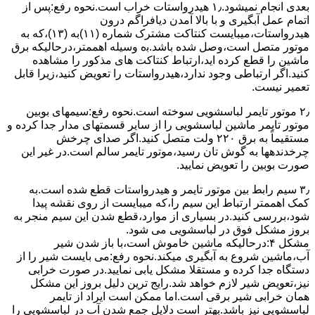
ﺑﻌﺪی اﻧﺠﺎم نمیشود.۱٫ ﻫﯿﺪرواﺳﺘﺎت ﺧﺮاب اﺳﺖ.نحوه رﻓﻊ:ﭘﺲ از
اﺗﻤﺎم عمل آﺑﮕﯿﺮی و ﺑﺎ ﺑﺎﻻ آﻣﺪن دﯾﺎﻓﺮاﮔﻢ درون
ﻫﯿﺪرواﺳﺘﺎت،میبایست ﮐﻨﺘﺎﮐﺖ ﻣﺸﺘﺮک شماره (۱۱)به (۱۳)،ﮐﻪ ﺑﻪ
ﻣﻮﺗﻮر ﻣﺘﺼﻞ اﺳﺖ،وﺻﻞ ﺷﺪه ﺑﺎﺷﺪ.ﺑه وسیله اهممتر،درحالیکه ﺑﺮق
ﻣﺎﺷﯿﻦ را ﻗﻄﻊ کرده اید،ارﺗﺒﺎط ﮐﻨﺘﺎﮐﺖ ﻫﺎی ﻣﺬﮐﻮر را ﻣﺸﺎﻫﺪه
کنید.اﮔﺮ ارﺗﺒﺎطی وجود ندارد،ﻫﯿﺪرواﺳﺘﺎت را ﺗﻌﻮﯾﺾ ﮐﻨﯿﺪ،زﯾﺮا قابل
ﺗﻌﻤﯿﺮ نیست.
۲٫ ﻣﻮﺗﻮر ﺗﺎﯾﻤﺮ لباسشویی ﺳﻮﺧﺘﻪ اﺳﺖ.نحوه رﻓﻊ:سیمهای ﺑﻮﺑﯿﻦ
ﻣﻮﺗﻮر ﺗﺎﯾﻤﺮ ماشین لباسشویی را از ﺳﺎﯾﺮ قسمتهای ﻣﺪار ﺟﺪا کرده و
مستقیماً ﺑﻪ برق ۲۲۰ وﻟﺖ ﻣﺘﺼﻞ کنید.اﮔﺮ ﺻﺪای ﭼﺮﺧﺶ
چرخدندهها به گوش تان رﺳﯿﺪ،ﻣﻮﺗﻮر ﺗﺎﯾﻤﺮ ﺳﺎﻟﻢ اﺳﺖ.در ﻏﯿﺮ اﯾﻦ
ﺻﻮرت ﺑﻮﺑﯿﻦ را ﺗﻌﻮﯾﺾ ﻧﻤﺎﯾﯿﺪ.
۳٫ ﺳﯿﻢ راﺑﻂ ﺑﯿﻦ ﻣﻮﺗﻮر ﺗﺎﯾﻤﺮ و ﻫﯿﺪرواﺳﺘﺎت ﻗﻄﻊ ﺷﺪه اﺳﺖ.به
کمک اهممتر ارﺗﺒﺎط اﯾﻦ ﺳﯿﻢ را،ﮐﻪ میبایست از روی ﻧﻘﺸﻪ ﭘﯿﺪا
ﺷﻮد،بررسی ﮐﻨﯿﺪ.در ﺑﺴﯿﺎری از موارد،ﻗﻄﻊ ﺷﺪن اﯾﻦ ﺳﯿﻢ ﻣﻨﺠﺮ ﺑﻪ
ﺑﺮوز مشکل ﻓﻮق در لباسشویی می شود.
مشکل ۴:درحالیکه ﻣﺎﺷﯿﻦ ﺧﺎﻣﻮش اﺳﺖ،ﺑﺎ ﺑﺎز ﺷﺪن ﺷﯿﺮ
آب،ﻣﺎﺷﯿﻦ ﺷﺮوع ﺑﻪ آﺑﮕﯿﺮی میکند.نحوه رﻓﻊ:می بایست ﺷﯿﺮ را از
دستگاه جدا کرده و مستقلا مشکل یابی نمایید.در صورت خرابی
نیز،تعویض شیر لازم خواهد شد.رایج ترین دلیل بروز این مشکل
همان خرابی شیر برقی است.اما ممکن است ایراد از تایمر
لباسشویی نیز باشد.بهتر است دلایل جمع شدن آب در لباسشویی را